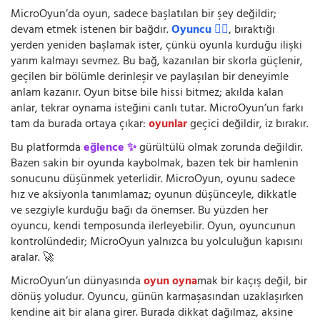
MicroOyun’da oyun, sadece başlatılan bir şey değildir;
devam etmek istenen bir bağdır.
Oyuncu 🧍‍♂️
, bıraktığı
yerden yeniden başlamak ister, çünkü oyunla kurduğu ilişki
yarım kalmayı sevmez. Bu bağ, kazanılan bir skorla güçlenir,
geçilen bir bölümle derinleşir ve paylaşılan bir deneyimle
anlam kazanır. Oyun bitse bile hissi bitmez; akılda kalan
anlar, tekrar oynama isteğini canlı tutar. MicroOyun’un farkı
tam da burada ortaya çıkar:
oyunlar
geçici değildir, iz bırakır.
Bu platformda
eğlence ✨
gürültülü olmak zorunda değildir.
Bazen sakin bir oyunda kaybolmak, bazen tek bir hamlenin
sonucunu düşünmek yeterlidir. MicroOyun, oyunu sadece
hız ve aksiyonla tanımlamaz; oyunun düşünceyle, dikkatle
ve sezgiyle kurduğu bağı da önemser. Bu yüzden her
oyuncu, kendi temposunda ilerleyebilir. Oyun, oyuncunun
kontrolündedir; MicroOyun yalnızca bu yolculuğun kapısını
aralar. 🚀
MicroOyun’un dünyasında
oyun oyna
mak bir kaçış değil, bir
dönüş yoludur. Oyuncu, günün karmaşasından uzaklaşırken
kendine ait bir alana girer. Burada dikkat dağılmaz, aksine