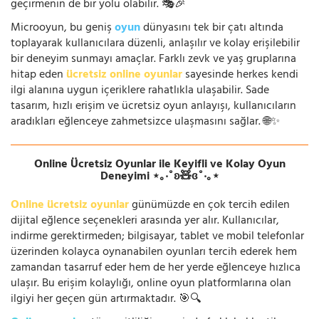
geçirmenin de bir yolu olabilir. 🎭🎉
Microoyun, bu geniş
oyun
dünyasını tek bir çatı altında
toplayarak kullanıcılara düzenli, anlaşılır ve kolay erişilebilir
bir deneyim sunmayı amaçlar. Farklı zevk ve yaş gruplarına
hitap eden
ücretsiz online oyunlar
sayesinde herkes kendi
ilgi alanına uygun içeriklere rahatlıkla ulaşabilir. Sade
tasarım, hızlı erişim ve ücretsiz oyun anlayışı, kullanıcıların
aradıkları eğlenceye zahmetsizce ulaşmasını sağlar. 🌐✨
Online Ücretsiz Oyunlar ile Keyifli ve Kolay Oyun
Deneyimi ⋆｡‧˚ʚ🧸ɞ˚‧｡⋆
Online ücretsiz oyunlar
günümüzde en çok tercih edilen
dijital eğlence seçenekleri arasında yer alır. Kullanıcılar,
indirme gerektirmeden; bilgisayar, tablet ve mobil telefonlar
üzerinden kolayca oynanabilen oyunları tercih ederek hem
zamandan tasarruf eder hem de her yerde eğlenceye hızlıca
ulaşır. Bu erişim kolaylığı, online oyun platformlarına olan
ilgiyi her geçen gün artırmaktadır. 🎯🔍