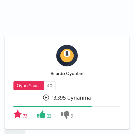
Bilardo Oyunları
Oyun Sayısı
40
13.395 oynanma
73
22
9