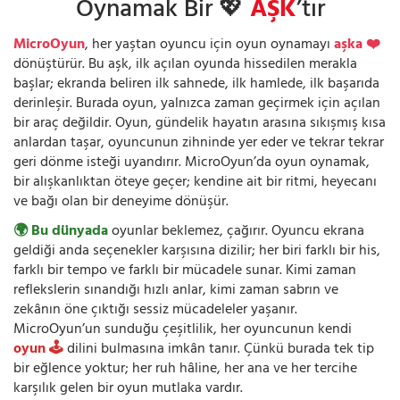
Oynamak Bir 💖
AŞK
’tır
MicroOyun
, her yaştan oyuncu için oyun oynamayı
aşka ❤️
dönüştürür. Bu aşk, ilk açılan oyunda hissedilen merakla
başlar; ekranda beliren ilk sahnede, ilk hamlede, ilk başarıda
derinleşir. Burada oyun, yalnızca zaman geçirmek için açılan
bir araç değildir. Oyun, gündelik hayatın arasına sıkışmış kısa
anlardan taşar, oyuncunun zihninde yer eder ve tekrar tekrar
geri dönme isteği uyandırır. MicroOyun’da oyun oynamak,
bir alışkanlıktan öteye geçer; kendine ait bir ritmi, heyecanı
ve bağı olan bir deneyime dönüşür.
🌍 Bu dünyada
oyunlar beklemez, çağırır. Oyuncu ekrana
geldiği anda seçenekler karşısına dizilir; her biri farklı bir his,
farklı bir tempo ve farklı bir mücadele sunar. Kimi zaman
reflekslerin sınandığı hızlı anlar, kimi zaman sabrın ve
zekânın öne çıktığı sessiz mücadeleler yaşanır.
MicroOyun’un sunduğu çeşitlilik, her oyuncunun kendi
oyun 🕹️
dilini bulmasına imkân tanır. Çünkü burada tek tip
bir eğlence yoktur; her ruh hâline, her ana ve her tercihe
karşılık gelen bir oyun mutlaka vardır.