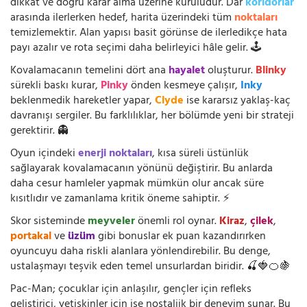
dikkat ve doğru karar alma üzerine kuruludur. Dar
koridorlar
arasında ilerlerken hedef, harita üzerindeki tüm
noktaları
temizlemektir. Alan yapısı basit görünse de ilerledikçe hata
payı azalır ve rota seçimi daha belirleyici hâle gelir. 🕹️
Kovalamacanın temelini dört ana
hayalet
oluşturur.
Blinky
sürekli baskı kurar,
Pinky
önden kesmeye çalışır,
Inky
beklenmedik hareketler yapar,
Clyde
ise kararsız yaklaş-kaç
davranışı sergiler. Bu farklılıklar, her bölümde yeni bir strateji
gerektirir. 👻
Oyun içindeki
enerji noktaları
, kısa süreli üstünlük
sağlayarak kovalamacanın yönünü değiştirir. Bu anlarda
daha cesur hamleler yapmak mümkün olur ancak süre
kısıtlıdır ve zamanlama kritik öneme sahiptir. ⚡
Skor sisteminde
meyveler
önemli rol oynar.
Kiraz
,
çilek
,
portakal
ve
üzüm
gibi bonuslar ek puan kazandırırken
oyuncuyu daha riskli alanlara yönlendirebilir. Bu denge,
ustalaşmayı teşvik eden temel unsurlardan biridir. 🍒🍓🍊🍇
Pac-Man; çocuklar için anlaşılır, gençler için refleks
geliştirici, yetişkinler için ise nostaljik bir deneyim sunar. Bu