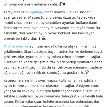
bir oyun deneyimi anlamına gelir. 🔓🛡️
Tarayıcı tabanlı
oyunlar
, cihaz uyumluluğu açısından
avantaj sağlar. Masaüstü bilgisayar, dizüstü, tablet veya
mobil cihaz üzerinden oynanabilen oyunlar, kullanıcıların
farklı ortamlarda aynı deneyimi yaşamasına imkân tanır. Bu
esneklik, “her yerden oyun oyna” beklentisini karşılayan
önemli bir faktördür. 📱💻
Online oyunlar
aynı zamanda kullanıcı alışkanlıklarını da
şekillendirir. Skor tabloları, başarı sistemleri ve ilerleme kaydı
gibi unsurlar, oyuncuların oyunlara tekrar dönmesini sağlar.
Kullanıcılar, kendi gelişimini takip edebildiği oyunlarda daha
uzun süre vakit geçirir. Bu da kaliteli oyun içeriğinin, sadece
eğlence değil süreklilik de sunduğunu gösterir. 📊🏆
Kategorilere ayrılmış oyun yapısı, kullanıcıların aradıkları
oyun türüne zahmetsizce ulaşmasını sağlar. Aksiyon, spor,
yarış ya da zeka oyunları gibi farklı seçeneklerin düzenli bir
şekilde sunulması, oyun oynamayı daha pratik ve keyifli hale
getirir. Kullanıcılar uzun listeler arasında kaybolmadan, ilgi