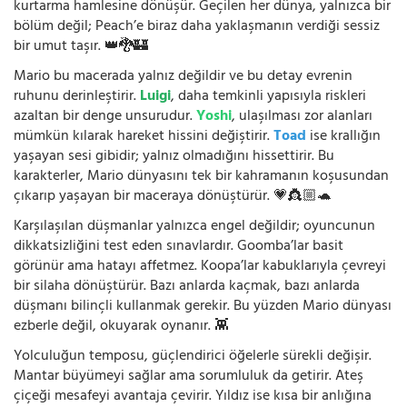
kurtarma hamlesine dönüşür. Geçilen her dünya, yalnızca bir
bölüm değil; Peach’e biraz daha yaklaşmanın verdiği sessiz
bir umut taşır. 👑🐉🏰
Mario bu macerada yalnız değildir ve bu detay evrenin
ruhunu derinleştirir.
Luigi
, daha temkinli yapısıyla riskleri
azaltan bir denge unsurudur.
Yoshi
, ulaşılması zor alanları
mümkün kılarak hareket hissini değiştirir.
Toad
ise krallığın
yaşayan sesi gibidir; yalnız olmadığını hissettirir. Bu
karakterler, Mario dünyasını tek bir kahramanın koşusundan
çıkarıp yaşayan bir maceraya dönüştürür. 💗👸🏼🐢
Karşılaşılan düşmanlar yalnızca engel değildir; oyuncunun
dikkatsizliğini test eden sınavlardır. Goomba’lar basit
görünür ama hatayı affetmez. Koopa’lar kabuklarıyla çevreyi
bir silaha dönüştürür. Bazı anlarda kaçmak, bazı anlarda
düşmanı bilinçli kullanmak gerekir. Bu yüzden Mario dünyası
ezberle değil, okuyarak oynanır. 👾
Yolculuğun temposu, güçlendirici öğelerle sürekli değişir.
Mantar büyümeyi sağlar ama sorumluluk da getirir. Ateş
çiçeği mesafeyi avantaja çevirir. Yıldız ise kısa bir anlığına