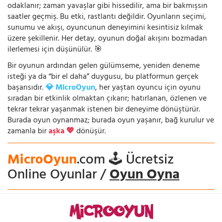
odaklanır; zaman yavaşlar gibi hissedilir, ama bir bakmışsın
saatler geçmiş. Bu etki, rastlantı değildir. Oyunların seçimi,
sunumu ve akışı, oyuncunun deneyimini kesintisiz kılmak
üzere şekillenir. Her detay, oyunun doğal akışını bozmadan
ilerlemesi için düşünülür. 🎯
Bir oyunun ardından gelen gülümseme, yeniden deneme
isteği ya da “bir el daha” duygusu, bu platformun gerçek
başarısıdır.
💎 MicroOyun
, her yaştan oyuncu için oyunu
sıradan bir etkinlik olmaktan çıkarır; hatırlanan, özlenen ve
tekrar tekrar yaşanmak istenen bir deneyime dönüştürür.
Burada oyun oynanmaz; burada oyun yaşanır, bağ kurulur ve
zamanla bir
aşka 💖
dönüşür.
MicroOyun
.com 🕹️ Ücretsiz
Online Oyunlar /
Oyun Oyna