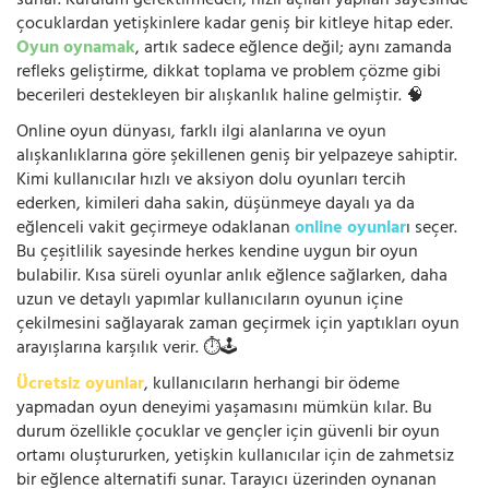
sunar. Kurulum gerektirmeden, hızlı açılan yapıları sayesinde
çocuklardan yetişkinlere kadar geniş bir kitleye hitap eder.
Oyun oynamak
, artık sadece eğlence değil; aynı zamanda
refleks geliştirme, dikkat toplama ve problem çözme gibi
becerileri destekleyen bir alışkanlık haline gelmiştir. 🧠
Online oyun dünyası, farklı ilgi alanlarına ve oyun
alışkanlıklarına göre şekillenen geniş bir yelpazeye sahiptir.
Kimi kullanıcılar hızlı ve aksiyon dolu oyunları tercih
ederken, kimileri daha sakin, düşünmeye dayalı ya da
eğlenceli vakit geçirmeye odaklanan
online oyunlar
ı seçer.
Bu çeşitlilik sayesinde herkes kendine uygun bir oyun
bulabilir. Kısa süreli oyunlar anlık eğlence sağlarken, daha
uzun ve detaylı yapımlar kullanıcıların oyunun içine
çekilmesini sağlayarak zaman geçirmek için yaptıkları oyun
arayışlarına karşılık verir. ⏱️🕹️
Ücretsiz oyunlar
, kullanıcıların herhangi bir ödeme
yapmadan oyun deneyimi yaşamasını mümkün kılar. Bu
durum özellikle çocuklar ve gençler için güvenli bir oyun
ortamı oluştururken, yetişkin kullanıcılar için de zahmetsiz
bir eğlence alternatifi sunar. Tarayıcı üzerinden oynanan