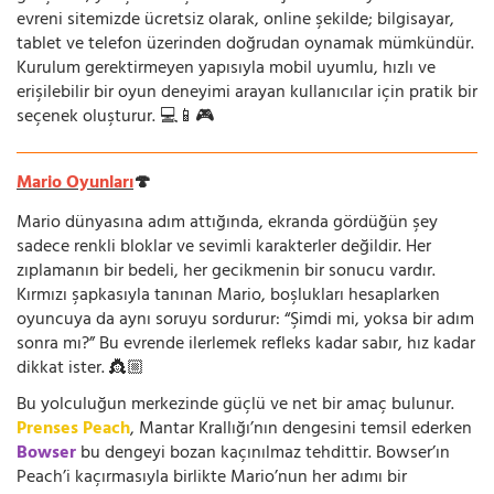
evreni sitemizde ücretsiz olarak, online şekilde; bilgisayar,
tablet ve telefon üzerinden doğrudan oynamak mümkündür.
Kurulum gerektirmeyen yapısıyla mobil uyumlu, hızlı ve
erişilebilir bir oyun deneyimi arayan kullanıcılar için pratik bir
seçenek oluşturur. 💻📱🎮
Mario Oyunları
🍄
Mario dünyasına adım attığında, ekranda gördüğün şey
sadece renkli bloklar ve sevimli karakterler değildir. Her
zıplamanın bir bedeli, her gecikmenin bir sonucu vardır.
Kırmızı şapkasıyla tanınan Mario, boşlukları hesaplarken
oyuncuya da aynı soruyu sordurur: “Şimdi mi, yoksa bir adım
sonra mı?” Bu evrende ilerlemek refleks kadar sabır, hız kadar
dikkat ister. 👸🏼
Bu yolculuğun merkezinde güçlü ve net bir amaç bulunur.
Prenses Peach
, Mantar Krallığı’nın dengesini temsil ederken
Bowser
bu dengeyi bozan kaçınılmaz tehdittir. Bowser’ın
Peach’i kaçırmasıyla birlikte Mario’nun her adımı bir