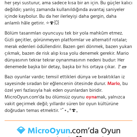
her şeyi susturur, ama sadece kısa bir an için. Bu güçler kalıcı
değildir; yanlış zamanda kullanıldığında avantaj saniyeler
içinde kaybolur. Bu da her ilerleyişi daha gergin, daha
anlamlı hâle getirir. ⭐🍄💥
Bölüm tasarımları oyuncuyu tek bir yola mahkûm etmez.
Gizli geçitler, görünmeyen platformlar ve alternatif rotalar;
merak edenleri ödüllendirir. Bazen geri dönmek, bazen yukarı
çıkmak, bazen de risk alıp kısa yolu denemek gerekir. Mario
dünyasının tekrar tekrar oynanmasının nedeni budur: Her
denemede başka bir detay, başka bir his ortaya çıkar. 🚩🧱
Bazı oyunlar vardır; temsil ettikleri dünya ve bıraktıkları iz
sayesinde sıradan bir eğlencenin ötesinde durur.
Mario
, bu
özel yeri fazlasıyla hak eden oyunlardan biridir.
MicroOyun.com’da bu ölümsüz oyunu
oyna
mak, yalnızca
vakit geçirmek değil; yıllardır süren bir oyun kültürüne
doğrudan temas etmektir. ⁺˚⋆｡°🍄₊
💎 MicroOyun
.com’da Oyun