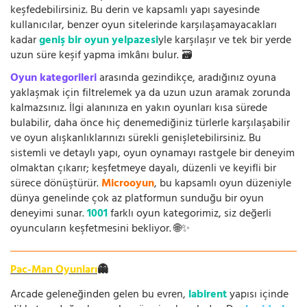
keşfedebilirsiniz. Bu derin ve kapsamlı yapı sayesinde
kullanıcılar, benzer oyun sitelerinde karşılaşamayacakları
kadar
geniş bir oyun yelpazesi
yle karşılaşır ve tek bir yerde
uzun süre keşif yapma imkânı bulur. 🗃️
Oyun kategorileri
arasında gezindikçe, aradığınız oyuna
yaklaşmak için filtrelemek ya da uzun uzun aramak zorunda
kalmazsınız. İlgi alanınıza en yakın oyunları kısa sürede
bulabilir, daha önce hiç denemediğiniz türlerle karşılaşabilir
ve oyun alışkanlıklarınızı sürekli genişletebilirsiniz. Bu
sistemli ve detaylı yapı, oyun oynamayı rastgele bir deneyim
olmaktan çıkarır; keşfetmeye dayalı, düzenli ve keyifli bir
sürece dönüştürür.
Microoyun
, bu kapsamlı oyun düzeniyle
dünya genelinde çok az platformun sunduğu bir oyun
deneyimi sunar.
1001
farklı oyun kategorimiz, siz değerli
oyuncuların keşfetmesini bekliyor. 🌐✨
Pac-Man Oyunları
👻
Arcade geleneğinden gelen bu evren,
labirent
yapısı içinde