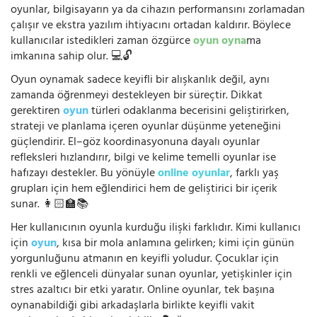
oyunlar, bilgisayarın ya da cihazın performansını zorlamadan
çalışır ve ekstra yazılım ihtiyacını ortadan kaldırır. Böylece
kullanıcılar istedikleri zaman özgürce
oyun oyna
ma
imkanına sahip olur. 💻🔓
Oyun oynamak sadece keyifli bir alışkanlık değil, aynı
zamanda öğrenmeyi destekleyen bir süreçtir. Dikkat
gerektiren
oyun
türleri odaklanma becerisini geliştirirken,
strateji ve planlama içeren oyunlar düşünme yeteneğini
güçlendirir. El–göz koordinasyonuna dayalı oyunlar
refleksleri hızlandırır, bilgi ve kelime temelli oyunlar ise
hafızayı destekler. Bu yönüyle
online oyunlar
, farklı yaş
grupları için hem eğlendirici hem de geliştirici bir içerik
sunar. 👩🏻‍🏫📚
Her kullanıcının oyunla kurduğu ilişki farklıdır. Kimi kullanıcı
için
oyun
, kısa bir mola anlamına gelirken; kimi için günün
yorgunluğunu atmanın en keyifli yoludur. Çocuklar için
renkli ve eğlenceli dünyalar sunan oyunlar, yetişkinler için
stres azaltıcı bir etki yaratır. Online oyunlar, tek başına
oynanabildiği gibi arkadaşlarla birlikte keyifli vakit