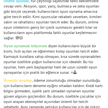
Online oyunlar
, tür çeşitliliği sayesinde farklı beklentilere
cevap verir. Aksiyon, spor, yarış, bulmaca ve zeka oyunları
gibi birçok seçenek; kullanıcıların oyun oynama amacına
göre tercih edilir. Kimi oyuncular rekabeti severken, kimileri
sakin ve rahatlatıcı oyunları tercih eder. Bu durum, online
oyun sitelerinin geniş bir içerik sunmasını gerekli kılar ve
kullanıcıların aynı platformda farklı oyunlar keşfetmesini
sağlar. 🧭🎲
Oyun oynamak istiyorum
diyen kullanıcıların büyük bir
kısmı, hızlı açılan ve öğrenmesi kolay oyunları tercih eder.
Karmaşık kurallara sahip olmayan, kısa sürede oynanabilen
oyunlar özellikle yoğun kullanıcılar için idealdir. Bu tür
oyunlar, hem yeni başlayanlar hem de uzun süredir oyun
oynayanlar için pratik bir eğlence sunar. ⚡🕹️
Ücretsiz oyunlar
, ödeme zorunluluğu olmadan sunulduğu
için kullanıcıların deneme eşiğini ortadan kaldırır. Kredi kartı
bilgisi girmeden, üyelik şartı olmadan oynanan oyunlar
güven algısını güçlendirir. Bu durum, özellikle çocuklar için
oyun arayan ebeveynler açısından önemli bir tercih
sebebidir. Aynı zamanda yetişkin kullanıcılar için de risksiz