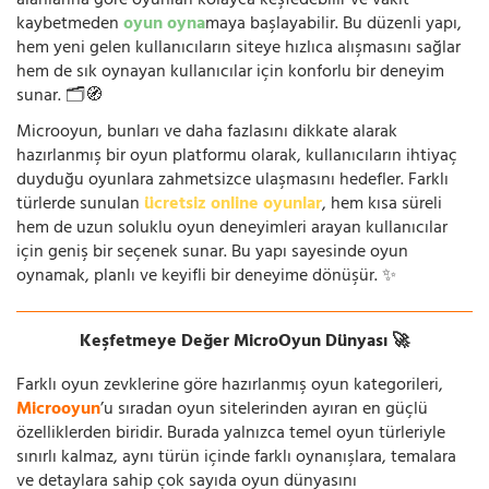
alanlarına göre oyunları kolayca keşfedebilir ve vakit
kaybetmeden
oyun oyna
maya başlayabilir. Bu düzenli yapı,
hem yeni gelen kullanıcıların siteye hızlıca alışmasını sağlar
hem de sık oynayan kullanıcılar için konforlu bir deneyim
sunar. 🗂️🧭
Microoyun, bunları ve daha fazlasını dikkate alarak
hazırlanmış bir oyun platformu olarak, kullanıcıların ihtiyaç
duyduğu oyunlara zahmetsizce ulaşmasını hedefler. Farklı
türlerde sunulan
ücretsiz online oyunlar
, hem kısa süreli
hem de uzun soluklu oyun deneyimleri arayan kullanıcılar
için geniş bir seçenek sunar. Bu yapı sayesinde oyun
oynamak, planlı ve keyifli bir deneyime dönüşür. ✨
Keşfetmeye Değer MicroOyun Dünyası 🚀
Farklı oyun zevklerine göre hazırlanmış oyun kategorileri,
Microoyun
’u sıradan oyun sitelerinden ayıran en güçlü
özelliklerden biridir. Burada yalnızca temel oyun türleriyle
sınırlı kalmaz, aynı türün içinde farklı oynanışlara, temalara
ve detaylara sahip çok sayıda oyun dünyasını