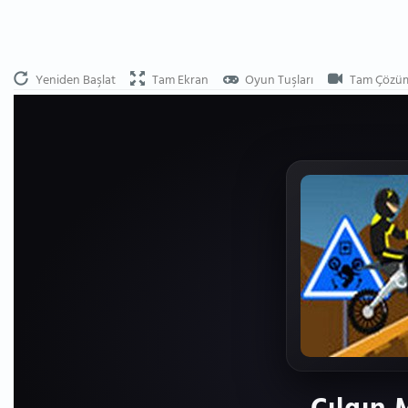
Yeniden Başlat
Tam Ekran
Oyun Tuşları
Tam Çözü