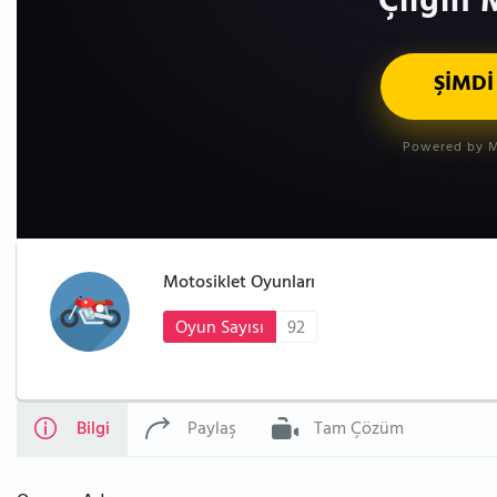
Çılgın 
ŞİMDİ
Powered by M
Motosiklet Oyunları
Oyun Sayısı
92
Bilgi
Paylaş
Tam Çözüm