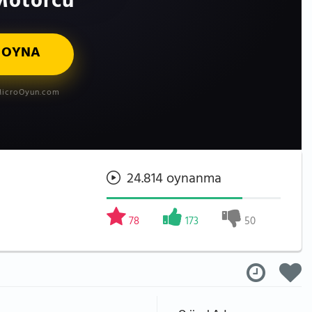
Motorcu
 OYNA
icroOyun.com
24.814 oynanma
78
173
50