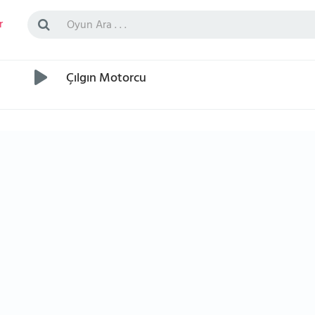
r
Çılgın Motorcu