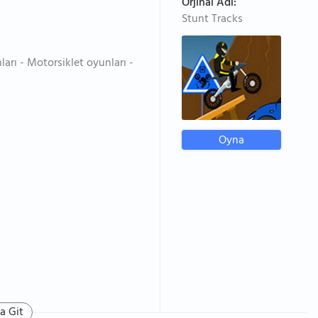
Orjinal Adı:
Stunt Tracks
rı - Motorsiklet oyunları -
Oyna
a Git