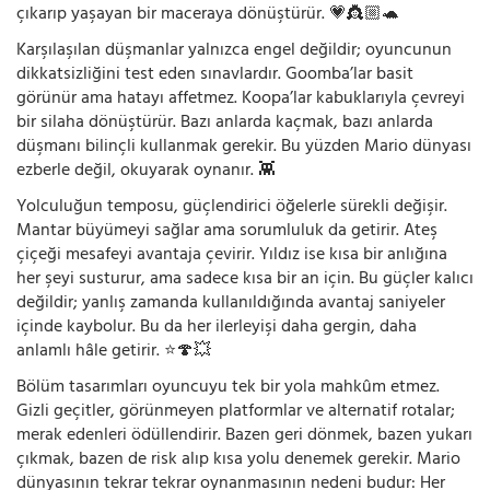
çıkarıp yaşayan bir maceraya dönüştürür. 💗👸🏼🐢
Karşılaşılan düşmanlar yalnızca engel değildir; oyuncunun
dikkatsizliğini test eden sınavlardır. Goomba’lar basit
görünür ama hatayı affetmez. Koopa’lar kabuklarıyla çevreyi
bir silaha dönüştürür. Bazı anlarda kaçmak, bazı anlarda
düşmanı bilinçli kullanmak gerekir. Bu yüzden Mario dünyası
ezberle değil, okuyarak oynanır. 👾
Yolculuğun temposu, güçlendirici öğelerle sürekli değişir.
Mantar büyümeyi sağlar ama sorumluluk da getirir. Ateş
çiçeği mesafeyi avantaja çevirir. Yıldız ise kısa bir anlığına
her şeyi susturur, ama sadece kısa bir an için. Bu güçler kalıcı
değildir; yanlış zamanda kullanıldığında avantaj saniyeler
içinde kaybolur. Bu da her ilerleyişi daha gergin, daha
anlamlı hâle getirir. ⭐🍄💥
Bölüm tasarımları oyuncuyu tek bir yola mahkûm etmez.
Gizli geçitler, görünmeyen platformlar ve alternatif rotalar;
merak edenleri ödüllendirir. Bazen geri dönmek, bazen yukarı
çıkmak, bazen de risk alıp kısa yolu denemek gerekir. Mario
dünyasının tekrar tekrar oynanmasının nedeni budur: Her