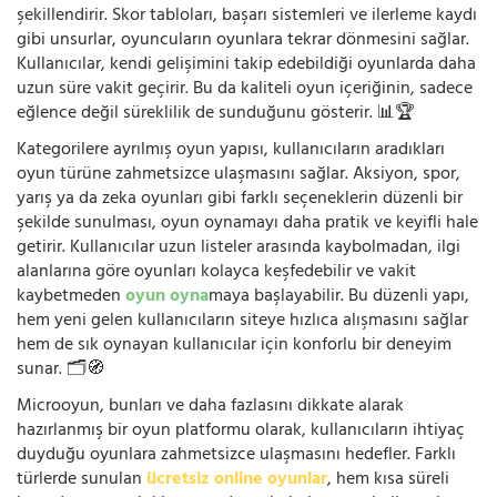
şekillendirir. Skor tabloları, başarı sistemleri ve ilerleme kaydı
gibi unsurlar, oyuncuların oyunlara tekrar dönmesini sağlar.
Kullanıcılar, kendi gelişimini takip edebildiği oyunlarda daha
uzun süre vakit geçirir. Bu da kaliteli oyun içeriğinin, sadece
eğlence değil süreklilik de sunduğunu gösterir. 📊🏆
Kategorilere ayrılmış oyun yapısı, kullanıcıların aradıkları
oyun türüne zahmetsizce ulaşmasını sağlar. Aksiyon, spor,
yarış ya da zeka oyunları gibi farklı seçeneklerin düzenli bir
şekilde sunulması, oyun oynamayı daha pratik ve keyifli hale
getirir. Kullanıcılar uzun listeler arasında kaybolmadan, ilgi
alanlarına göre oyunları kolayca keşfedebilir ve vakit
kaybetmeden
oyun oyna
maya başlayabilir. Bu düzenli yapı,
hem yeni gelen kullanıcıların siteye hızlıca alışmasını sağlar
hem de sık oynayan kullanıcılar için konforlu bir deneyim
sunar. 🗂️🧭
Microoyun, bunları ve daha fazlasını dikkate alarak
hazırlanmış bir oyun platformu olarak, kullanıcıların ihtiyaç
duyduğu oyunlara zahmetsizce ulaşmasını hedefler. Farklı
türlerde sunulan
ücretsiz online oyunlar
, hem kısa süreli