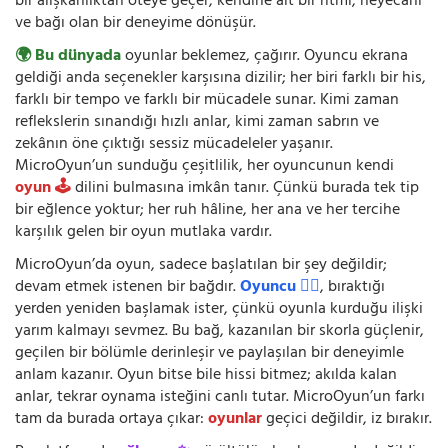
bir alışkanlıktan öteye geçer; kendine ait bir ritmi, heyecanı
ve bağı olan bir deneyime dönüşür.
🌍 Bu dünyada
oyunlar beklemez, çağırır. Oyuncu ekrana
geldiği anda seçenekler karşısına dizilir; her biri farklı bir his,
farklı bir tempo ve farklı bir mücadele sunar. Kimi zaman
reflekslerin sınandığı hızlı anlar, kimi zaman sabrın ve
zekânın öne çıktığı sessiz mücadeleler yaşanır.
MicroOyun’un sunduğu çeşitlilik, her oyuncunun kendi
oyun 🕹️
dilini bulmasına imkân tanır. Çünkü burada tek tip
bir eğlence yoktur; her ruh hâline, her ana ve her tercihe
karşılık gelen bir oyun mutlaka vardır.
MicroOyun’da oyun, sadece başlatılan bir şey değildir;
devam etmek istenen bir bağdır.
Oyuncu 🧍‍♂️
, bıraktığı
yerden yeniden başlamak ister, çünkü oyunla kurduğu ilişki
yarım kalmayı sevmez. Bu bağ, kazanılan bir skorla güçlenir,
geçilen bir bölümle derinleşir ve paylaşılan bir deneyimle
anlam kazanır. Oyun bitse bile hissi bitmez; akılda kalan
anlar, tekrar oynama isteğini canlı tutar. MicroOyun’un farkı
tam da burada ortaya çıkar:
oyunlar
geçici değildir, iz bırakır.