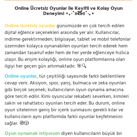
Online Ücretsiz Oyunlar ile Keyifli ve Kolay Oyun
Deneyimi ⋆｡‧˚ʚ🧸ɞ˚‧｡⋆
Online ücretsiz oyunlar
günümüzde en çok tercih edilen
dijital eğlence seçenekleri arasında yer alır. Kullanıcılar,
indirme gerektirmeden; bilgisayar, tablet ve mobil telefonlar
üzerinden kolayca oynanabilen oyunları tercih ederek hem
zamandan tasarruf eder hem de her yerde eğlenceye hızlıca
ulaşır. Bu erişim kolaylığı, online oyun platformlarına olan
ilgiyi her geçen gün artırmaktadır. 🎯🔍
Online oyunlar
, tür çeşitliliği sayesinde farklı beklentilere
cevap verir. Aksiyon, spor, yarış, bulmaca ve zeka oyunları
gibi birçok seçenek; kullanıcıların oyun oynama amacına
göre tercih edilir. Kimi oyuncular rekabeti severken, kimileri
sakin ve rahatlatıcı oyunları tercih eder. Bu durum, online
oyun sitelerinin geniş bir içerik sunmasını gerekli kılar ve
kullanıcıların aynı platformda farklı oyunlar keşfetmesini
sağlar. 🧭🎲
Oyun oynamak istiyorum
diyen kullanıcıların büyük bir