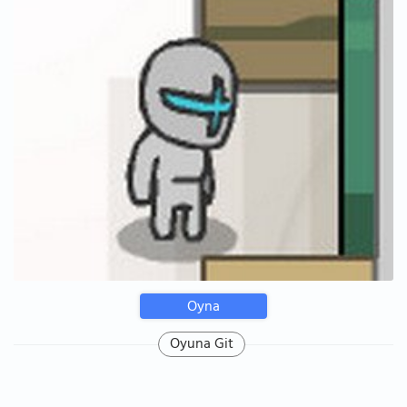
Oyna
Oyuna Git