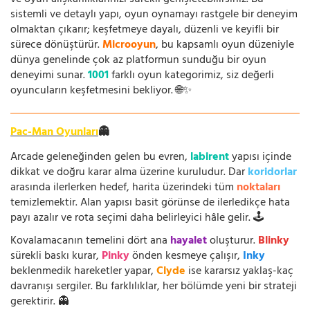
sistemli ve detaylı yapı, oyun oynamayı rastgele bir deneyim
olmaktan çıkarır; keşfetmeye dayalı, düzenli ve keyifli bir
sürece dönüştürür.
Microoyun
, bu kapsamlı oyun düzeniyle
dünya genelinde çok az platformun sunduğu bir oyun
deneyimi sunar.
1001
farklı oyun kategorimiz, siz değerli
oyuncuların keşfetmesini bekliyor. 🌐✨
Pac-Man Oyunları
👻
Arcade geleneğinden gelen bu evren,
labirent
yapısı içinde
dikkat ve doğru karar alma üzerine kuruludur. Dar
koridorlar
arasında ilerlerken hedef, harita üzerindeki tüm
noktaları
temizlemektir. Alan yapısı basit görünse de ilerledikçe hata
payı azalır ve rota seçimi daha belirleyici hâle gelir. 🕹️
Kovalamacanın temelini dört ana
hayalet
oluşturur.
Blinky
sürekli baskı kurar,
Pinky
önden kesmeye çalışır,
Inky
beklenmedik hareketler yapar,
Clyde
ise kararsız yaklaş-kaç
davranışı sergiler. Bu farklılıklar, her bölümde yeni bir strateji
gerektirir. 👻