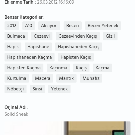
Eklenme Tarihi:
26.03.2012 16:16:09
Benzer Kategoriler:
2012
A10
Aksiyon
Beceri
Beceri Yetenek
Bulmaca
Cezaevi
Cezaevinden Kaçış
Gizli
Hapis
Hapishane
Hapishaneden Kaçış
Hapishaneden Kaçma
Hapisten Kaçış
Hapisten Kaçma
Kaçınma
Kaçış
Kaçma
Kurtulma
Macera
Mantık
Muhafız
Nöbetçi
Sinsi
Yetenek
Orjinal Adı:
Solid Sneak