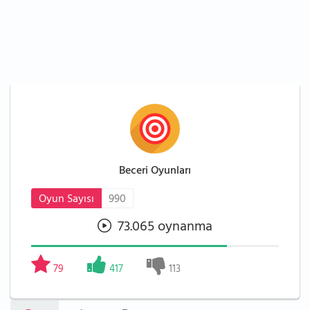
Beceri Oyunları
Oyun Sayısı
990
73.065 oynanma
79
417
113