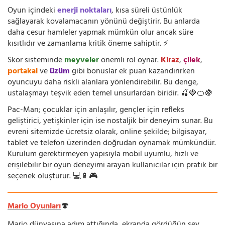
Oyun içindeki
enerji noktaları
, kısa süreli üstünlük
sağlayarak kovalamacanın yönünü değiştirir. Bu anlarda
daha cesur hamleler yapmak mümkün olur ancak süre
kısıtlıdır ve zamanlama kritik öneme sahiptir. ⚡
Skor sisteminde
meyveler
önemli rol oynar.
Kiraz
,
çilek
,
portakal
ve
üzüm
gibi bonuslar ek puan kazandırırken
oyuncuyu daha riskli alanlara yönlendirebilir. Bu denge,
ustalaşmayı teşvik eden temel unsurlardan biridir. 🍒🍓🍊🍇
Pac-Man; çocuklar için anlaşılır, gençler için refleks
geliştirici, yetişkinler için ise nostaljik bir deneyim sunar. Bu
evreni sitemizde ücretsiz olarak, online şekilde; bilgisayar,
tablet ve telefon üzerinden doğrudan oynamak mümkündür.
Kurulum gerektirmeyen yapısıyla mobil uyumlu, hızlı ve
erişilebilir bir oyun deneyimi arayan kullanıcılar için pratik bir
seçenek oluşturur. 💻📱🎮
Mario Oyunları
🍄
Mario dünyasına adım attığında, ekranda gördüğün şey