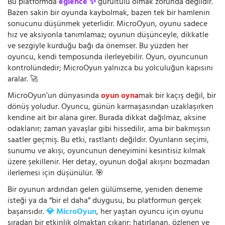
Bu platformda
eğlence ✨
gürültülü olmak zorunda değildir.
Bazen sakin bir oyunda kaybolmak, bazen tek bir hamlenin
sonucunu düşünmek yeterlidir. MicroOyun, oyunu sadece
hız ve aksiyonla tanımlamaz; oyunun düşünceyle, dikkatle
ve sezgiyle kurduğu bağı da önemser. Bu yüzden her
oyuncu, kendi temposunda ilerleyebilir. Oyun, oyuncunun
kontrolündedir; MicroOyun yalnızca bu yolculuğun kapısını
aralar. 🚀
MicroOyun’un dünyasında
oyun oyna
mak bir kaçış değil, bir
dönüş yoludur. Oyuncu, günün karmaşasından uzaklaşırken
kendine ait bir alana girer. Burada dikkat dağılmaz, aksine
odaklanır; zaman yavaşlar gibi hissedilir, ama bir bakmışsın
saatler geçmiş. Bu etki, rastlantı değildir. Oyunların seçimi,
sunumu ve akışı, oyuncunun deneyimini kesintisiz kılmak
üzere şekillenir. Her detay, oyunun doğal akışını bozmadan
ilerlemesi için düşünülür. 🎯
Bir oyunun ardından gelen gülümseme, yeniden deneme
isteği ya da “bir el daha” duygusu, bu platformun gerçek
başarısıdır.
💎 MicroOyun
, her yaştan oyuncu için oyunu
sıradan bir etkinlik olmaktan çıkarır; hatırlanan, özlenen ve