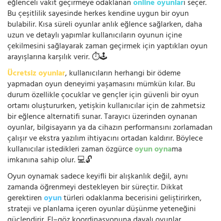
eğlenceli vakit geçirmeye odaklanan
online oyunlar
ı seçer.
Bu çeşitlilik sayesinde herkes kendine uygun bir oyun
bulabilir. Kısa süreli oyunlar anlık eğlence sağlarken, daha
uzun ve detaylı yapımlar kullanıcıların oyunun içine
çekilmesini sağlayarak zaman geçirmek için yaptıkları oyun
arayışlarına karşılık verir. ⏱️🕹️
Ücretsiz oyunlar
, kullanıcıların herhangi bir ödeme
yapmadan oyun deneyimi yaşamasını mümkün kılar. Bu
durum özellikle çocuklar ve gençler için güvenli bir oyun
ortamı oluştururken, yetişkin kullanıcılar için de zahmetsiz
bir eğlence alternatifi sunar. Tarayıcı üzerinden oynanan
oyunlar, bilgisayarın ya da cihazın performansını zorlamadan
çalışır ve ekstra yazılım ihtiyacını ortadan kaldırır. Böylece
kullanıcılar istedikleri zaman özgürce
oyun oyna
ma
imkanına sahip olur. 💻🔓
Oyun oynamak sadece keyifli bir alışkanlık değil, aynı
zamanda öğrenmeyi destekleyen bir süreçtir. Dikkat
gerektiren
oyun
türleri odaklanma becerisini geliştirirken,
strateji ve planlama içeren oyunlar düşünme yeteneğini
güçlendirir. El–göz koordinasyonuna dayalı oyunlar