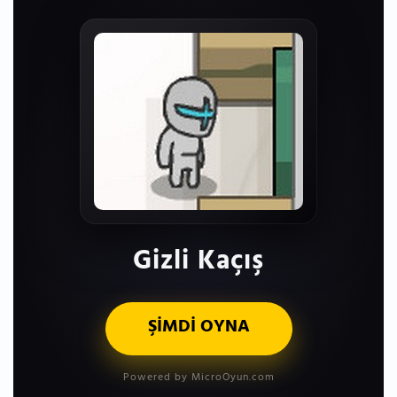
Gizli Kaçış
ŞİMDİ OYNA
Powered by MicroOyun.com