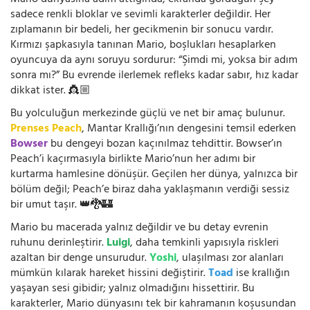
sadece renkli bloklar ve sevimli karakterler değildir. Her
zıplamanın bir bedeli, her gecikmenin bir sonucu vardır.
Kırmızı şapkasıyla tanınan Mario, boşlukları hesaplarken
oyuncuya da aynı soruyu sordurur: “Şimdi mi, yoksa bir adım
sonra mı?” Bu evrende ilerlemek refleks kadar sabır, hız kadar
dikkat ister. 👸🏼
Bu yolculuğun merkezinde güçlü ve net bir amaç bulunur.
Prenses Peach
, Mantar Krallığı’nın dengesini temsil ederken
Bowser
bu dengeyi bozan kaçınılmaz tehdittir. Bowser’ın
Peach’i kaçırmasıyla birlikte Mario’nun her adımı bir
kurtarma hamlesine dönüşür. Geçilen her dünya, yalnızca bir
bölüm değil; Peach’e biraz daha yaklaşmanın verdiği sessiz
bir umut taşır. 👑🐉🏰
Mario bu macerada yalnız değildir ve bu detay evrenin
ruhunu derinleştirir.
Luigi
, daha temkinli yapısıyla riskleri
azaltan bir denge unsurudur.
Yoshi
, ulaşılması zor alanları
mümkün kılarak hareket hissini değiştirir.
Toad
ise krallığın
yaşayan sesi gibidir; yalnız olmadığını hissettirir. Bu
karakterler, Mario dünyasını tek bir kahramanın koşusundan