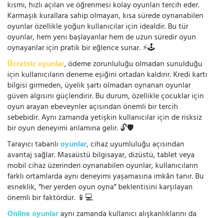
kısmı, hızlı açılan ve öğrenmesi kolay oyunları tercih eder.
Karmaşık kurallara sahip olmayan, kısa sürede oynanabilen
oyunlar özellikle yoğun kullanıcılar için idealdir. Bu tür
oyunlar, hem yeni başlayanlar hem de uzun süredir oyun
oynayanlar için pratik bir eğlence sunar. ⚡🕹️
Ücretsiz oyunlar
, ödeme zorunluluğu olmadan sunulduğu
için kullanıcıların deneme eşiğini ortadan kaldırır. Kredi kartı
bilgisi girmeden, üyelik şartı olmadan oynanan oyunlar
güven algısını güçlendirir. Bu durum, özellikle çocuklar için
oyun arayan ebeveynler açısından önemli bir tercih
sebebidir. Aynı zamanda yetişkin kullanıcılar için de risksiz
bir oyun deneyimi anlamına gelir. 🔓🛡️
Tarayıcı tabanlı
oyunlar
, cihaz uyumluluğu açısından
avantaj sağlar. Masaüstü bilgisayar, dizüstü, tablet veya
mobil cihaz üzerinden oynanabilen oyunlar, kullanıcıların
farklı ortamlarda aynı deneyimi yaşamasına imkân tanır. Bu
esneklik, “her yerden oyun oyna” beklentisini karşılayan
önemli bir faktördür. 📱💻
Online oyunlar
aynı zamanda kullanıcı alışkanlıklarını da