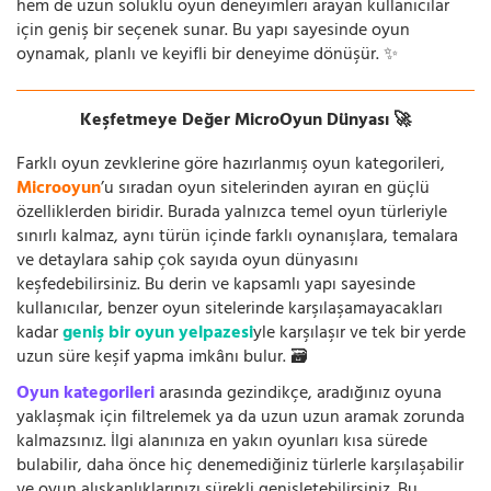
hem de uzun soluklu oyun deneyimleri arayan kullanıcılar
için geniş bir seçenek sunar. Bu yapı sayesinde oyun
oynamak, planlı ve keyifli bir deneyime dönüşür. ✨
Keşfetmeye Değer MicroOyun Dünyası 🚀
Farklı oyun zevklerine göre hazırlanmış oyun kategorileri,
Microoyun
’u sıradan oyun sitelerinden ayıran en güçlü
özelliklerden biridir. Burada yalnızca temel oyun türleriyle
sınırlı kalmaz, aynı türün içinde farklı oynanışlara, temalara
ve detaylara sahip çok sayıda oyun dünyasını
keşfedebilirsiniz. Bu derin ve kapsamlı yapı sayesinde
kullanıcılar, benzer oyun sitelerinde karşılaşamayacakları
kadar
geniş bir oyun yelpazesi
yle karşılaşır ve tek bir yerde
uzun süre keşif yapma imkânı bulur. 🗃️
Oyun kategorileri
arasında gezindikçe, aradığınız oyuna
yaklaşmak için filtrelemek ya da uzun uzun aramak zorunda
kalmazsınız. İlgi alanınıza en yakın oyunları kısa sürede
bulabilir, daha önce hiç denemediğiniz türlerle karşılaşabilir
ve oyun alışkanlıklarınızı sürekli genişletebilirsiniz. Bu