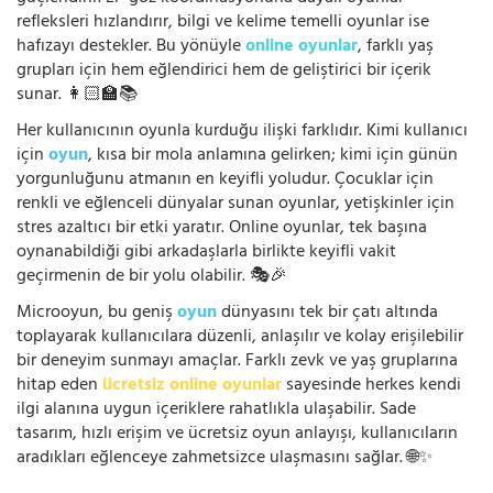
refleksleri hızlandırır, bilgi ve kelime temelli oyunlar ise
hafızayı destekler. Bu yönüyle
online oyunlar
, farklı yaş
grupları için hem eğlendirici hem de geliştirici bir içerik
sunar. 👩🏻‍🏫📚
Her kullanıcının oyunla kurduğu ilişki farklıdır. Kimi kullanıcı
için
oyun
, kısa bir mola anlamına gelirken; kimi için günün
yorgunluğunu atmanın en keyifli yoludur. Çocuklar için
renkli ve eğlenceli dünyalar sunan oyunlar, yetişkinler için
stres azaltıcı bir etki yaratır. Online oyunlar, tek başına
oynanabildiği gibi arkadaşlarla birlikte keyifli vakit
geçirmenin de bir yolu olabilir. 🎭🎉
Microoyun, bu geniş
oyun
dünyasını tek bir çatı altında
toplayarak kullanıcılara düzenli, anlaşılır ve kolay erişilebilir
bir deneyim sunmayı amaçlar. Farklı zevk ve yaş gruplarına
hitap eden
ücretsiz online oyunlar
sayesinde herkes kendi
ilgi alanına uygun içeriklere rahatlıkla ulaşabilir. Sade
tasarım, hızlı erişim ve ücretsiz oyun anlayışı, kullanıcıların
aradıkları eğlenceye zahmetsizce ulaşmasını sağlar. 🌐✨