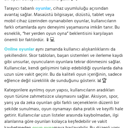
Tarayıcı tabanlı
oyunlar
, cihaz uyumluluğu açısından
avantaj sağlar. Masaüstü bilgisayar, dizüstü, tablet veya
mobil cihaz üzerinden oynanabilen oyunlar, kullanıcıların
farklı ortamlarda aynı deneyimi yaşamasına imkân tanır. Bu
esneklik, “her yerden oyun oyna” beklentisini karşılayan
önemli bir faktördür. 📱💻
Online oyunlar
aynı zamanda kullanıcı alışkanlıklarını da
şekillendirir. Skor tabloları, başarı sistemleri ve ilerleme kaydı
gibi unsurlar, oyuncuların oyunlara tekrar dönmesini sağlar.
Kullanıcılar, kendi gelişimini takip edebildiği oyunlarda daha
uzun süre vakit geçirir. Bu da kaliteli oyun içeriğinin, sadece
eğlence değil süreklilik de sunduğunu gösterir. 📊🏆
Kategorilere ayrılmış oyun yapısı, kullanıcıların aradıkları
oyun türüne zahmetsizce ulaşmasını sağlar. Aksiyon, spor,
yarış ya da zeka oyunları gibi farklı seçeneklerin düzenli bir
şekilde sunulması, oyun oynamayı daha pratik ve keyifli hale
getirir. Kullanıcılar uzun listeler arasında kaybolmadan, ilgi
alanlarına göre oyunları kolayca keşfedebilir ve vakit