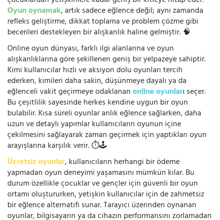
çocuklardan yetişkinlere kadar geniş bir kitleye hitap eder.
Oyun oynamak
, artık sadece eğlence değil; aynı zamanda
refleks geliştirme, dikkat toplama ve problem çözme gibi
becerileri destekleyen bir alışkanlık haline gelmiştir. 🧠
Online oyun dünyası, farklı ilgi alanlarına ve oyun
alışkanlıklarına göre şekillenen geniş bir yelpazeye sahiptir.
Kimi kullanıcılar hızlı ve aksiyon dolu oyunları tercih
ederken, kimileri daha sakin, düşünmeye dayalı ya da
eğlenceli vakit geçirmeye odaklanan
online oyunlar
ı seçer.
Bu çeşitlilik sayesinde herkes kendine uygun bir oyun
bulabilir. Kısa süreli oyunlar anlık eğlence sağlarken, daha
uzun ve detaylı yapımlar kullanıcıların oyunun içine
çekilmesini sağlayarak zaman geçirmek için yaptıkları oyun
arayışlarına karşılık verir. ⏱️🕹️
Ücretsiz oyunlar
, kullanıcıların herhangi bir ödeme
yapmadan oyun deneyimi yaşamasını mümkün kılar. Bu
durum özellikle çocuklar ve gençler için güvenli bir oyun
ortamı oluştururken, yetişkin kullanıcılar için de zahmetsiz
bir eğlence alternatifi sunar. Tarayıcı üzerinden oynanan
oyunlar, bilgisayarın ya da cihazın performansını zorlamadan