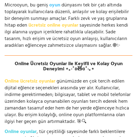
Microoyun, bu geniş
oyun
dünyasını tek bir çatı altında
toplayarak kullanıcılara düzenli, anlaşılır ve kolay erişilebilir
bir deneyim sunmayı amaçlar. Farklı zevk ve yaş gruplarına
hitap eden
ücretsiz online oyunlar
sayesinde herkes kendi
ilgi alanına uygun içeriklere rahatlıkla ulaşabilir. Sade
tasarım, hızlı erişim ve ücretsiz oyun anlayışı, kullanıcıların
aradıkları eğlenceye zahmetsizce ulaşmasını sağlar. 🌐✨
Online Ücretsiz Oyunlar ile Keyifli ve Kolay Oyun
Deneyimi ⋆｡‧˚ʚ🧸ɞ˚‧｡⋆
Online ücretsiz oyunlar
günümüzde en çok tercih edilen
dijital eğlence seçenekleri arasında yer alır. Kullanıcılar,
indirme gerektirmeden; bilgisayar, tablet ve mobil telefonlar
üzerinden kolayca oynanabilen oyunları tercih ederek hem
zamandan tasarruf eder hem de her yerde eğlenceye hızlıca
ulaşır. Bu erişim kolaylığı, online oyun platformlarına olan
ilgiyi her geçen gün artırmaktadır. 🎯🔍
Online oyunlar
, tür çeşitliliği sayesinde farklı beklentilere