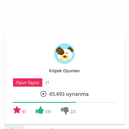
Köpek Oyunları
Oyun Sayısı
21
45.493 oynanma
61
339
221