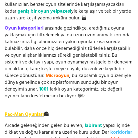
kullanıcılar, benzer oyun sitelerinde karşılaşamayacakları
kadar
geniş bir oyun yelpazesi
yle karşılaşır ve tek bir yerde
uzun süre keşif yapma imkânı bulur. 🗃️
Oyun kategorileri
arasında gezindikçe, aradığınız oyuna
yaklaşmak için filtrelemek ya da uzun uzun aramak zorunda
kalmazsınız. İlgi alanınıza en yakın oyunları kısa sürede
bulabilir, daha önce hiç denemediğiniz türlerle karşılaşabilir
ve oyun alışkanlıklarınızı sürekli genişletebilirsiniz. Bu
sistemli ve detaylı yapı, oyun oynamayı rastgele bir deneyim
olmaktan çıkarır; keşfetmeye dayalı, düzenli ve keyifli bir
sürece dönüştürür.
Microoyun
, bu kapsamlı oyun düzeniyle
dünya genelinde çok az platformun sunduğu bir oyun
deneyimi sunar.
1001
farklı oyun kategorimiz, siz değerli
oyuncuların keşfetmesini bekliyor. 🌐✨
Pac-Man Oyunları
👻
Arcade geleneğinden gelen bu evren,
labirent
yapısı içinde
dikkat ve doğru karar alma üzerine kuruludur. Dar
koridorlar