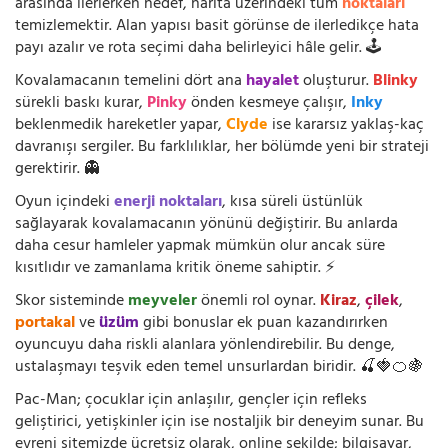
arasında ilerlerken hedef, harita üzerindeki tüm
noktaları
temizlemektir. Alan yapısı basit görünse de ilerledikçe hata
payı azalır ve rota seçimi daha belirleyici hâle gelir. 🕹️
Kovalamacanın temelini dört ana
hayalet
oluşturur.
Blinky
sürekli baskı kurar,
Pinky
önden kesmeye çalışır,
Inky
beklenmedik hareketler yapar,
Clyde
ise kararsız yaklaş-kaç
davranışı sergiler. Bu farklılıklar, her bölümde yeni bir strateji
gerektirir. 👻
Oyun içindeki
enerji noktaları
, kısa süreli üstünlük
sağlayarak kovalamacanın yönünü değiştirir. Bu anlarda
daha cesur hamleler yapmak mümkün olur ancak süre
kısıtlıdır ve zamanlama kritik öneme sahiptir. ⚡
Skor sisteminde
meyveler
önemli rol oynar.
Kiraz
,
çilek
,
portakal
ve
üzüm
gibi bonuslar ek puan kazandırırken
oyuncuyu daha riskli alanlara yönlendirebilir. Bu denge,
ustalaşmayı teşvik eden temel unsurlardan biridir. 🍒🍓🍊🍇
Pac-Man; çocuklar için anlaşılır, gençler için refleks
geliştirici, yetişkinler için ise nostaljik bir deneyim sunar. Bu
evreni sitemizde ücretsiz olarak, online şekilde; bilgisayar,