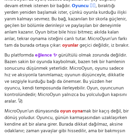
devam etmek istenen bir bağdır.
Oyuncu 🧍‍♂️
, bıraktığı
yerden yeniden başlamak ister, çünkü oyunla kurduğu ilişki
yarım kalmayı sevmez. Bu bağ, kazanılan bir skorla güçlenir,
geçilen bir bölümle derinleşir ve paylaşılan bir deneyimle
anlam kazanır. Oyun bitse bile hissi bitmez; akılda kalan
anlar, tekrar oynama isteğini canlı tutar. MicroOyun’un farkı
tam da burada ortaya çıkar:
oyunlar
geçici değildir, iz bırakır.
Bu platformda
eğlence ✨
gürültülü olmak zorunda değildir.
Bazen sakin bir oyunda kaybolmak, bazen tek bir hamlenin
sonucunu düşünmek yeterlidir. MicroOyun, oyunu sadece
hız ve aksiyonla tanımlamaz; oyunun düşünceyle, dikkatle
ve sezgiyle kurduğu bağı da önemser. Bu yüzden her
oyuncu, kendi temposunda ilerleyebilir. Oyun, oyuncunun
kontrolündedir; MicroOyun yalnızca bu yolculuğun kapısını
aralar. 🚀
MicroOyun’un dünyasında
oyun oyna
mak bir kaçış değil, bir
dönüş yoludur. Oyuncu, günün karmaşasından uzaklaşırken
kendine ait bir alana girer. Burada dikkat dağılmaz, aksine
odaklanır; zaman yavaşlar gibi hissedilir, ama bir bakmışsın