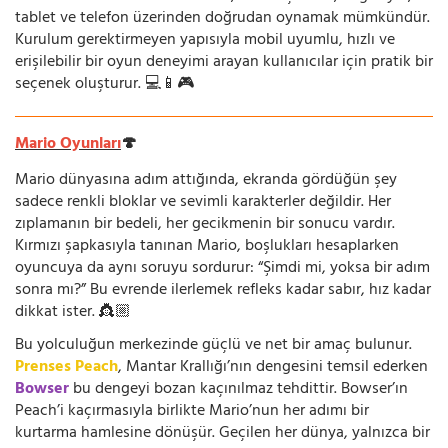
tablet ve telefon üzerinden doğrudan oynamak mümkündür.
Kurulum gerektirmeyen yapısıyla mobil uyumlu, hızlı ve
erişilebilir bir oyun deneyimi arayan kullanıcılar için pratik bir
seçenek oluşturur. 💻📱🎮
Mario Oyunları
🍄
Mario dünyasına adım attığında, ekranda gördüğün şey
sadece renkli bloklar ve sevimli karakterler değildir. Her
zıplamanın bir bedeli, her gecikmenin bir sonucu vardır.
Kırmızı şapkasıyla tanınan Mario, boşlukları hesaplarken
oyuncuya da aynı soruyu sordurur: “Şimdi mi, yoksa bir adım
sonra mı?” Bu evrende ilerlemek refleks kadar sabır, hız kadar
dikkat ister. 👸🏼
Bu yolculuğun merkezinde güçlü ve net bir amaç bulunur.
Prenses Peach
, Mantar Krallığı’nın dengesini temsil ederken
Bowser
bu dengeyi bozan kaçınılmaz tehdittir. Bowser’ın
Peach’i kaçırmasıyla birlikte Mario’nun her adımı bir
kurtarma hamlesine dönüşür. Geçilen her dünya, yalnızca bir