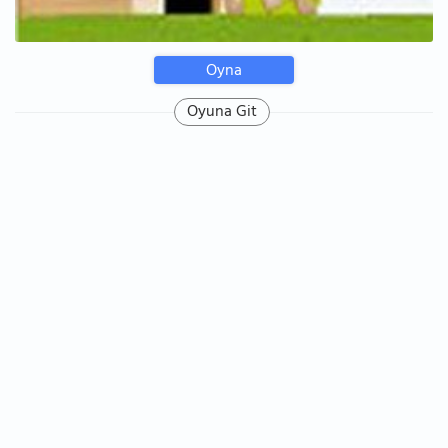
Oyna
Oyuna Git