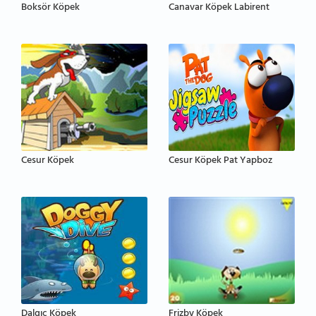
Boksör Köpek
Canavar Köpek Labirent
Cesur Köpek
Cesur Köpek Pat Yapboz
Dalgıç Köpek
Frizby Köpek