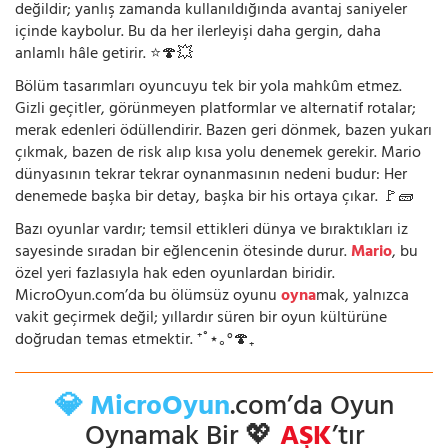
değildir; yanlış zamanda kullanıldığında avantaj saniyeler
içinde kaybolur. Bu da her ilerleyişi daha gergin, daha
anlamlı hâle getirir. ⭐🍄💥
Bölüm tasarımları oyuncuyu tek bir yola mahkûm etmez.
Gizli geçitler, görünmeyen platformlar ve alternatif rotalar;
merak edenleri ödüllendirir. Bazen geri dönmek, bazen yukarı
çıkmak, bazen de risk alıp kısa yolu denemek gerekir. Mario
dünyasının tekrar tekrar oynanmasının nedeni budur: Her
denemede başka bir detay, başka bir his ortaya çıkar. 🚩🧱
Bazı oyunlar vardır; temsil ettikleri dünya ve bıraktıkları iz
sayesinde sıradan bir eğlencenin ötesinde durur.
Mario
, bu
özel yeri fazlasıyla hak eden oyunlardan biridir.
MicroOyun.com’da bu ölümsüz oyunu
oyna
mak, yalnızca
vakit geçirmek değil; yıllardır süren bir oyun kültürüne
doğrudan temas etmektir. ⁺˚⋆｡°🍄₊
💎 MicroOyun
.com’da Oyun
Oynamak Bir 💖
AŞK
’tır