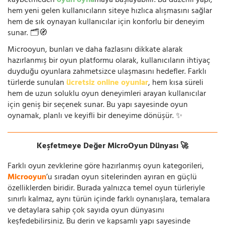
kaybetmeden
oyun oyna
maya başlayabilir. Bu düzenli yapı,
hem yeni gelen kullanıcıların siteye hızlıca alışmasını sağlar
hem de sık oynayan kullanıcılar için konforlu bir deneyim
sunar. 🗂️🧭
Microoyun, bunları ve daha fazlasını dikkate alarak
hazırlanmış bir oyun platformu olarak, kullanıcıların ihtiyaç
duyduğu oyunlara zahmetsizce ulaşmasını hedefler. Farklı
türlerde sunulan
ücretsiz online oyunlar
, hem kısa süreli
hem de uzun soluklu oyun deneyimleri arayan kullanıcılar
için geniş bir seçenek sunar. Bu yapı sayesinde oyun
oynamak, planlı ve keyifli bir deneyime dönüşür. ✨
Keşfetmeye Değer MicroOyun Dünyası 🚀
Farklı oyun zevklerine göre hazırlanmış oyun kategorileri,
Microoyun
’u sıradan oyun sitelerinden ayıran en güçlü
özelliklerden biridir. Burada yalnızca temel oyun türleriyle
sınırlı kalmaz, aynı türün içinde farklı oynanışlara, temalara
ve detaylara sahip çok sayıda oyun dünyasını
keşfedebilirsiniz. Bu derin ve kapsamlı yapı sayesinde