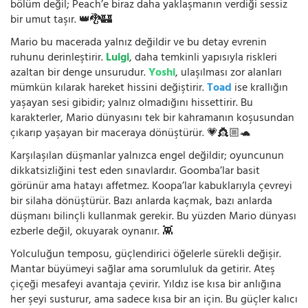
bölüm değil; Peach’e biraz daha yaklaşmanın verdiği sessiz
bir umut taşır. 👑🐉🏰
Mario bu macerada yalnız değildir ve bu detay evrenin
ruhunu derinleştirir.
Luigi
, daha temkinli yapısıyla riskleri
azaltan bir denge unsurudur.
Yoshi
, ulaşılması zor alanları
mümkün kılarak hareket hissini değiştirir.
Toad
ise krallığın
yaşayan sesi gibidir; yalnız olmadığını hissettirir. Bu
karakterler, Mario dünyasını tek bir kahramanın koşusundan
çıkarıp yaşayan bir maceraya dönüştürür. 💗👸🏼🐢
Karşılaşılan düşmanlar yalnızca engel değildir; oyuncunun
dikkatsizliğini test eden sınavlardır. Goomba’lar basit
görünür ama hatayı affetmez. Koopa’lar kabuklarıyla çevreyi
bir silaha dönüştürür. Bazı anlarda kaçmak, bazı anlarda
düşmanı bilinçli kullanmak gerekir. Bu yüzden Mario dünyası
ezberle değil, okuyarak oynanır. 👾
Yolculuğun temposu, güçlendirici öğelerle sürekli değişir.
Mantar büyümeyi sağlar ama sorumluluk da getirir. Ateş
çiçeği mesafeyi avantaja çevirir. Yıldız ise kısa bir anlığına
her şeyi susturur, ama sadece kısa bir an için. Bu güçler kalıcı