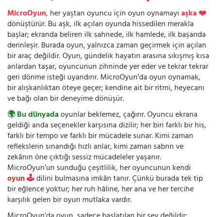
MicroOyun
, her yaştan oyuncu için oyun oynamayı
aşka ❤️
dönüştürür. Bu aşk, ilk açılan oyunda hissedilen merakla
başlar; ekranda beliren ilk sahnede, ilk hamlede, ilk başarıda
derinleşir. Burada oyun, yalnızca zaman geçirmek için açılan
bir araç değildir. Oyun, gündelik hayatın arasına sıkışmış kısa
anlardan taşar, oyuncunun zihninde yer eder ve tekrar tekrar
geri dönme isteği uyandırır. MicroOyun’da oyun oynamak,
bir alışkanlıktan öteye geçer; kendine ait bir ritmi, heyecanı
ve bağı olan bir deneyime dönüşür.
🌍 Bu dünyada
oyunlar beklemez, çağırır. Oyuncu ekrana
geldiği anda seçenekler karşısına dizilir; her biri farklı bir his,
farklı bir tempo ve farklı bir mücadele sunar. Kimi zaman
reflekslerin sınandığı hızlı anlar, kimi zaman sabrın ve
zekânın öne çıktığı sessiz mücadeleler yaşanır.
MicroOyun’un sunduğu çeşitlilik, her oyuncunun kendi
oyun 🕹️
dilini bulmasına imkân tanır. Çünkü burada tek tip
bir eğlence yoktur; her ruh hâline, her ana ve her tercihe
karşılık gelen bir oyun mutlaka vardır.
MicroOyun’da oyun, sadece başlatılan bir şey değildir;