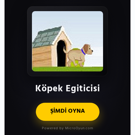
Köpek Egiticisi
ŞİMDİ OYNA
Powered by MicroOyun.com