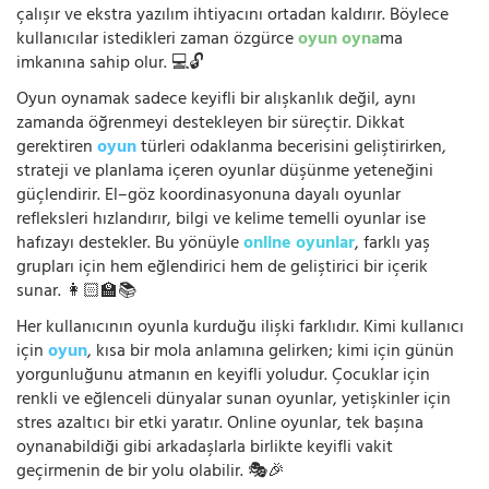
çalışır ve ekstra yazılım ihtiyacını ortadan kaldırır. Böylece
kullanıcılar istedikleri zaman özgürce
oyun oyna
ma
imkanına sahip olur. 💻🔓
Oyun oynamak sadece keyifli bir alışkanlık değil, aynı
zamanda öğrenmeyi destekleyen bir süreçtir. Dikkat
gerektiren
oyun
türleri odaklanma becerisini geliştirirken,
strateji ve planlama içeren oyunlar düşünme yeteneğini
güçlendirir. El–göz koordinasyonuna dayalı oyunlar
refleksleri hızlandırır, bilgi ve kelime temelli oyunlar ise
hafızayı destekler. Bu yönüyle
online oyunlar
, farklı yaş
grupları için hem eğlendirici hem de geliştirici bir içerik
sunar. 👩🏻‍🏫📚
Her kullanıcının oyunla kurduğu ilişki farklıdır. Kimi kullanıcı
için
oyun
, kısa bir mola anlamına gelirken; kimi için günün
yorgunluğunu atmanın en keyifli yoludur. Çocuklar için
renkli ve eğlenceli dünyalar sunan oyunlar, yetişkinler için
stres azaltıcı bir etki yaratır. Online oyunlar, tek başına
oynanabildiği gibi arkadaşlarla birlikte keyifli vakit
geçirmenin de bir yolu olabilir. 🎭🎉