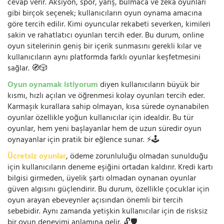
cevap verir. Aksiyon, spor, yarış, bulmaca ve zeka oyunları
gibi birçok seçenek; kullanıcıların oyun oynama amacına
göre tercih edilir. Kimi oyuncular rekabeti severken, kimileri
sakin ve rahatlatıcı oyunları tercih eder. Bu durum, online
oyun sitelerinin geniş bir içerik sunmasını gerekli kılar ve
kullanıcıların aynı platformda farklı oyunlar keşfetmesini
sağlar. 🧭🎲
Oyun oynamak istiyorum
diyen kullanıcıların büyük bir
kısmı, hızlı açılan ve öğrenmesi kolay oyunları tercih eder.
Karmaşık kurallara sahip olmayan, kısa sürede oynanabilen
oyunlar özellikle yoğun kullanıcılar için idealdir. Bu tür
oyunlar, hem yeni başlayanlar hem de uzun süredir oyun
oynayanlar için pratik bir eğlence sunar. ⚡🕹️
Ücretsiz oyunlar
, ödeme zorunluluğu olmadan sunulduğu
için kullanıcıların deneme eşiğini ortadan kaldırır. Kredi kartı
bilgisi girmeden, üyelik şartı olmadan oynanan oyunlar
güven algısını güçlendirir. Bu durum, özellikle çocuklar için
oyun arayan ebeveynler açısından önemli bir tercih
sebebidir. Aynı zamanda yetişkin kullanıcılar için de risksiz
bir oyun deneyimi anlamına gelir. 🔓🛡️