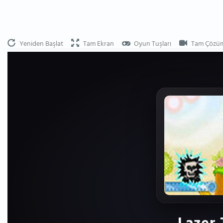
Yeniden Başlat
Tam Ekran
Oyun Tuşları
Tam Çözü