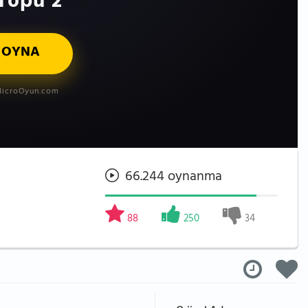
Topu 2
 OYNA
icroOyun.com
66.244 oynanma
88
250
34