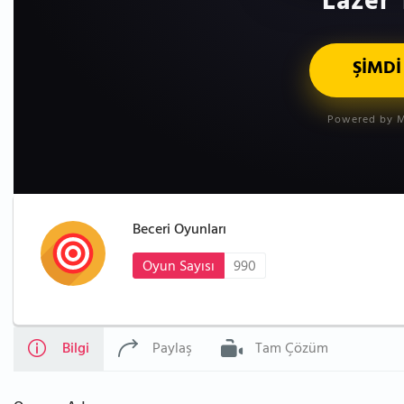
Lazer 
ŞİMDİ
Powered by M
Beceri Oyunları
Oyun Sayısı
990
Bilgi
Paylaş
Tam Çözüm