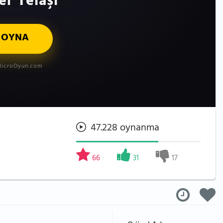
r Telaşı
 OYNA
icroOyun.com
47.228 oynanma
66
31
17