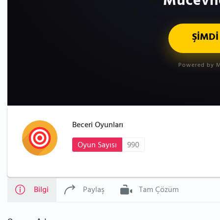
Mücevhe
ŞİMDİ
Powered by M
Beceri Oyunları
Oyun Sayısı
990
Bilgi
Paylaş
Tam Çözüm