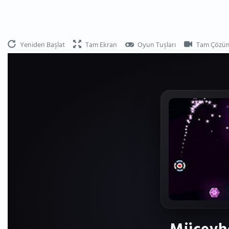
Yeniden Başlat
Tam Ekran
Oyun Tuşları
Tam Çözü