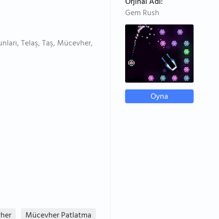
Orjinal Adı:
Gem Rush
ları, Telaş, Taş, Mücevher,
Oyna
her
Mücevher Patlatma