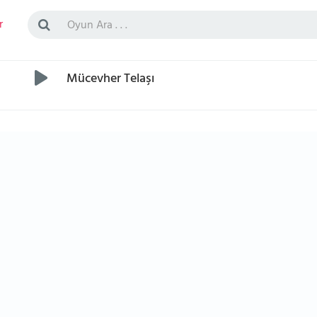
r
Mücevher Telaşı