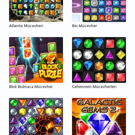
Atlantis Mücevheri
Bio Mücevher
Blok Bulmaca Mücevher
Cehennem Mücevherleri