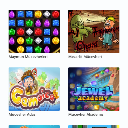
Maymun Mücevherleri
Mezarlik Mücevheri
Mücevher Adası
Mücevher Akademisi