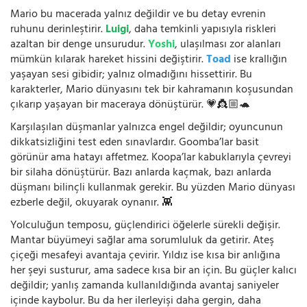
Mario bu macerada yalnız değildir ve bu detay evrenin
ruhunu derinleştirir.
Luigi
, daha temkinli yapısıyla riskleri
azaltan bir denge unsurudur.
Yoshi
, ulaşılması zor alanları
mümkün kılarak hareket hissini değiştirir.
Toad
ise krallığın
yaşayan sesi gibidir; yalnız olmadığını hissettirir. Bu
karakterler, Mario dünyasını tek bir kahramanın koşusundan
çıkarıp yaşayan bir maceraya dönüştürür. 💗👸🏼🐢
Karşılaşılan düşmanlar yalnızca engel değildir; oyuncunun
dikkatsizliğini test eden sınavlardır. Goomba’lar basit
görünür ama hatayı affetmez. Koopa’lar kabuklarıyla çevreyi
bir silaha dönüştürür. Bazı anlarda kaçmak, bazı anlarda
düşmanı bilinçli kullanmak gerekir. Bu yüzden Mario dünyası
ezberle değil, okuyarak oynanır. 👾
Yolculuğun temposu, güçlendirici öğelerle sürekli değişir.
Mantar büyümeyi sağlar ama sorumluluk da getirir. Ateş
çiçeği mesafeyi avantaja çevirir. Yıldız ise kısa bir anlığına
her şeyi susturur, ama sadece kısa bir an için. Bu güçler kalıcı
değildir; yanlış zamanda kullanıldığında avantaj saniyeler
içinde kaybolur. Bu da her ilerleyişi daha gergin, daha