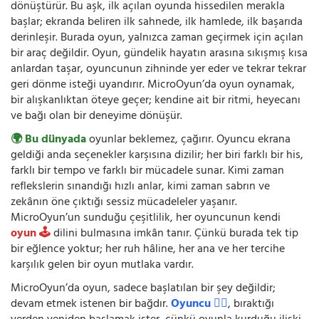
dönüştürür. Bu aşk, ilk açılan oyunda hissedilen merakla
başlar; ekranda beliren ilk sahnede, ilk hamlede, ilk başarıda
derinleşir. Burada oyun, yalnızca zaman geçirmek için açılan
bir araç değildir. Oyun, gündelik hayatın arasına sıkışmış kısa
anlardan taşar, oyuncunun zihninde yer eder ve tekrar tekrar
geri dönme isteği uyandırır. MicroOyun’da oyun oynamak,
bir alışkanlıktan öteye geçer; kendine ait bir ritmi, heyecanı
ve bağı olan bir deneyime dönüşür.
🌍 Bu dünyada
oyunlar beklemez, çağırır. Oyuncu ekrana
geldiği anda seçenekler karşısına dizilir; her biri farklı bir his,
farklı bir tempo ve farklı bir mücadele sunar. Kimi zaman
reflekslerin sınandığı hızlı anlar, kimi zaman sabrın ve
zekânın öne çıktığı sessiz mücadeleler yaşanır.
MicroOyun’un sunduğu çeşitlilik, her oyuncunun kendi
oyun 🕹️
dilini bulmasına imkân tanır. Çünkü burada tek tip
bir eğlence yoktur; her ruh hâline, her ana ve her tercihe
karşılık gelen bir oyun mutlaka vardır.
MicroOyun’da oyun, sadece başlatılan bir şey değildir;
devam etmek istenen bir bağdır.
Oyuncu 🧍‍♂️
, bıraktığı