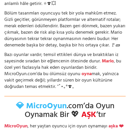
anlamlı hâle getirir. ⭐🍄💥
Bölüm tasarımları oyuncuyu tek bir yola mahkûm etmez.
Gizli geçitler, görünmeyen platformlar ve alternatif rotalar;
merak edenleri ödüllendirir. Bazen geri dönmek, bazen yukarı
çıkmak, bazen de risk alıp kısa yolu denemek gerekir. Mario
dünyasının tekrar tekrar oynanmasının nedeni budur: Her
denemede başka bir detay, başka bir his ortaya çıkar. 🚩🧱
Bazı oyunlar vardır; temsil ettikleri dünya ve bıraktıkları iz
sayesinde sıradan bir eğlencenin ötesinde durur.
Mario
, bu
özel yeri fazlasıyla hak eden oyunlardan biridir.
MicroOyun.com’da bu ölümsüz oyunu
oyna
mak, yalnızca
vakit geçirmek değil; yıllardır süren bir oyun kültürüne
doğrudan temas etmektir. ⁺˚⋆｡°🍄₊
💎 MicroOyun
.com’da Oyun
Oynamak Bir 💖
AŞK
’tır
MicroOyun
, her yaştan oyuncu için oyun oynamayı
aşka ❤️