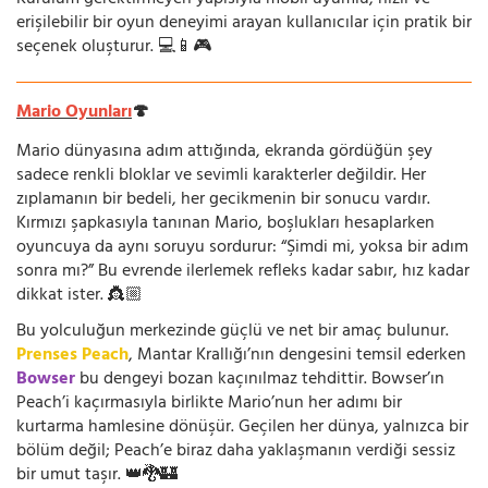
erişilebilir bir oyun deneyimi arayan kullanıcılar için pratik bir
seçenek oluşturur. 💻📱🎮
Mario Oyunları
🍄
Mario dünyasına adım attığında, ekranda gördüğün şey
sadece renkli bloklar ve sevimli karakterler değildir. Her
zıplamanın bir bedeli, her gecikmenin bir sonucu vardır.
Kırmızı şapkasıyla tanınan Mario, boşlukları hesaplarken
oyuncuya da aynı soruyu sordurur: “Şimdi mi, yoksa bir adım
sonra mı?” Bu evrende ilerlemek refleks kadar sabır, hız kadar
dikkat ister. 👸🏼
Bu yolculuğun merkezinde güçlü ve net bir amaç bulunur.
Prenses Peach
, Mantar Krallığı’nın dengesini temsil ederken
Bowser
bu dengeyi bozan kaçınılmaz tehdittir. Bowser’ın
Peach’i kaçırmasıyla birlikte Mario’nun her adımı bir
kurtarma hamlesine dönüşür. Geçilen her dünya, yalnızca bir
bölüm değil; Peach’e biraz daha yaklaşmanın verdiği sessiz
bir umut taşır. 👑🐉🏰