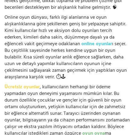
refleks geliştirme, dikkat toplama ve problem çözme gibi
becerileri destekleyen bir alışkanlık haline gelmiştir. 🧠
Online oyun dünyası, farklı ilgi alanlarına ve oyun
alışkanlıklarına göre şekillenen geniş bir yelpazeye sahiptir.
Kimi kullanıcılar hızlı ve aksiyon dolu oyunları tercih
ederken, kimileri daha sakin, düşünmeye dayalı ya da
eğlenceli vakit geçirmeye odaklanan
online oyunlar
ı seçer.
Bu çeşitlilik sayesinde herkes kendine uygun bir oyun
bulabilir. Kısa süreli oyunlar anlık eğlence sağlarken, daha
uzun ve detaylı yapımlar kullanıcıların oyunun içine
çekilmesini sağlayarak zaman geçirmek için yaptıkları oyun
arayışlarına karşılık verir. ⏱️🕹️
Ücretsiz oyunlar
, kullanıcıların herhangi bir ödeme
yapmadan oyun deneyimi yaşamasını mümkün kılar. Bu
durum özellikle çocuklar ve gençler için güvenli bir oyun
ortamı oluştururken, yetişkin kullanıcılar için de zahmetsiz
bir eğlence alternatifi sunar. Tarayıcı üzerinden oynanan
oyunlar, bilgisayarın ya da cihazın performansını zorlamadan
çalışır ve ekstra yazılım ihtiyacını ortadan kaldırır. Böylece
kullanıcılar istedikleri zaman özgürce
oyun oyna
ma