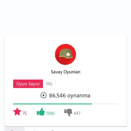
Savaş Oyunları
Oyun Sayısı
145
86.546 oynanma
75
1306
447