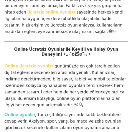
bir deneyim sunmayı amaçlar. Farklı zevk ve yaş gruplarına
hitap eden
ücretsiz online oyunlar
sayesinde herkes kendi
ilgi alanına uygun içeriklere rahatlıkla ulaşabilir. Sade
tasarım, hızlı erişim ve ücretsiz oyun anlayışı, kullanıcıların
aradıkları eğlenceye zahmetsizce ulaşmasını sağlar. 🌐✨
Online Ücretsiz Oyunlar ile Keyifli ve Kolay Oyun
Deneyimi ⋆｡‧˚ʚ🧸ɞ˚‧｡⋆
Online ücretsiz oyunlar
günümüzde en çok tercih edilen
dijital eğlence seçenekleri arasında yer alır. Kullanıcılar,
indirme gerektirmeden; bilgisayar, tablet ve mobil telefonlar
üzerinden kolayca oynanabilen oyunları tercih ederek hem
zamandan tasarruf eder hem de her yerde eğlenceye hızlıca
ulaşır. Bu erişim kolaylığı, online oyun platformlarına olan
ilgiyi her geçen gün artırmaktadır. 🎯🔍
Online oyunlar
, tür çeşitliliği sayesinde farklı beklentilere
cevap verir. Aksiyon, spor, yarış, bulmaca ve zeka oyunları
gibi birçok seçenek; kullanıcıların oyun oynama amacına