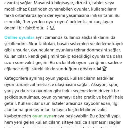
avantaj sağlar. Masaüstü bilgisayar, dizüstü, tablet veya
mobil cihaz üzerinden oynanabilen oyunlar, kullanıcıların
farklı ortamlarda aynı deneyimi yaşamasına imkân tanır. Bu
esneklik, “her yerden oyun oyna” beklentisini karşılayan
önemli bir faktördür. 📱💻
Online oyunlar
aynı zamanda kullanıcı alışkanlıklarını da
şekillendirir. Skor tabloları, başarı sistemleri ve ilerleme kaydı
gibi unsurlar, oyuncuların oyunlara tekrar dönmesini sağlar.
Kullanıcılar, kendi gelişimini takip edebildiği oyunlarda daha
uzun süre vakit geçirir. Bu da kaliteli oyun içeriğinin, sadece
eğlence değil süreklilik de sunduğunu gösterir. 📊🏆
Kategorilere ayrılmış oyun yapısı, kullanıcıların aradıkları
oyun türüne zahmetsizce ulaşmasını sağlar. Aksiyon, spor,
yarış ya da zeka oyunları gibi farklı seçeneklerin düzenli bir
şekilde sunulması, oyun oynamayı daha pratik ve keyifli hale
getirir. Kullanıcılar uzun listeler arasında kaybolmadan, ilgi
alanlarına göre oyunları kolayca keşfedebilir ve vakit
kaybetmeden
oyun oyna
maya başlayabilir. Bu düzenli yapı,
hem yeni gelen kullanıcıların siteye hızlıca alışmasını sağlar