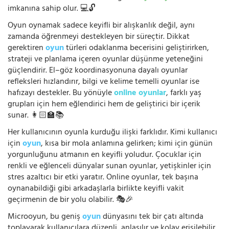
imkanına sahip olur. 💻🔓
Oyun oynamak sadece keyifli bir alışkanlık değil, aynı
zamanda öğrenmeyi destekleyen bir süreçtir. Dikkat
gerektiren
oyun
türleri odaklanma becerisini geliştirirken,
strateji ve planlama içeren oyunlar düşünme yeteneğini
güçlendirir. El–göz koordinasyonuna dayalı oyunlar
refleksleri hızlandırır, bilgi ve kelime temelli oyunlar ise
hafızayı destekler. Bu yönüyle
online oyunlar
, farklı yaş
grupları için hem eğlendirici hem de geliştirici bir içerik
sunar. 👩🏻‍🏫📚
Her kullanıcının oyunla kurduğu ilişki farklıdır. Kimi kullanıcı
için
oyun
, kısa bir mola anlamına gelirken; kimi için günün
yorgunluğunu atmanın en keyifli yoludur. Çocuklar için
renkli ve eğlenceli dünyalar sunan oyunlar, yetişkinler için
stres azaltıcı bir etki yaratır. Online oyunlar, tek başına
oynanabildiği gibi arkadaşlarla birlikte keyifli vakit
geçirmenin de bir yolu olabilir. 🎭🎉
Microoyun, bu geniş
oyun
dünyasını tek bir çatı altında
toplayarak kullanıcılara düzenli, anlaşılır ve kolay erişilebilir