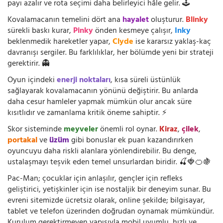
payı azalır ve rota seçimi daha belirleyici hâle gelir. 🕹️
Kovalamacanın temelini dört ana
hayalet
oluşturur.
Blinky
sürekli baskı kurar,
Pinky
önden kesmeye çalışır,
Inky
beklenmedik hareketler yapar,
Clyde
ise kararsız yaklaş-kaç
davranışı sergiler. Bu farklılıklar, her bölümde yeni bir strateji
gerektirir. 👻
Oyun içindeki
enerji noktaları
, kısa süreli üstünlük
sağlayarak kovalamacanın yönünü değiştirir. Bu anlarda
daha cesur hamleler yapmak mümkün olur ancak süre
kısıtlıdır ve zamanlama kritik öneme sahiptir. ⚡
Skor sisteminde
meyveler
önemli rol oynar.
Kiraz
,
çilek
,
portakal
ve
üzüm
gibi bonuslar ek puan kazandırırken
oyuncuyu daha riskli alanlara yönlendirebilir. Bu denge,
ustalaşmayı teşvik eden temel unsurlardan biridir. 🍒🍓🍊🍇
Pac-Man; çocuklar için anlaşılır, gençler için refleks
geliştirici, yetişkinler için ise nostaljik bir deneyim sunar. Bu
evreni sitemizde ücretsiz olarak, online şekilde; bilgisayar,
tablet ve telefon üzerinden doğrudan oynamak mümkündür.
Kurulum gerektirmeyen yapısıyla mobil uyumlu, hızlı ve