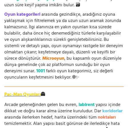
uzun süre keşif yapma imkânı bulur. 🗃️
Oyun kategorileri
arasında gezindikçe, aradığınız oyuna
yaklaşmak için filtrelemek ya da uzun uzun aramak zorunda
kalmazsınız. İlgi alanınıza en yakın oyunları kısa sürede
bulabilir, daha önce hiç denemediğiniz türlerle karşılaşabilir
ve oyun alışkanlıklarınızı sürekli genişletebilirsiniz. Bu
sistemli ve detaylı yapı, oyun oynamayı rastgele bir deneyim
olmaktan çıkarır; keşfetmeye dayalı, düzenli ve keyifli bir
sürece dönüştürür.
Microoyun
, bu kapsamlı oyun düzeniyle
dünya genelinde çok az platformun sunduğu bir oyun
deneyimi sunar.
1001
farklı oyun kategorimiz, siz değerli
oyuncuların keşfetmesini bekliyor. 🌐✨
Pac-Man Oyunları
👻
Arcade geleneğinden gelen bu evren,
labirent
yapısı içinde
dikkat ve doğru karar alma üzerine kuruludur. Dar
koridorlar
arasında ilerlerken hedef, harita üzerindeki tüm
noktaları
temizlemektir. Alan yapısı basit görünse de ilerledikçe hata