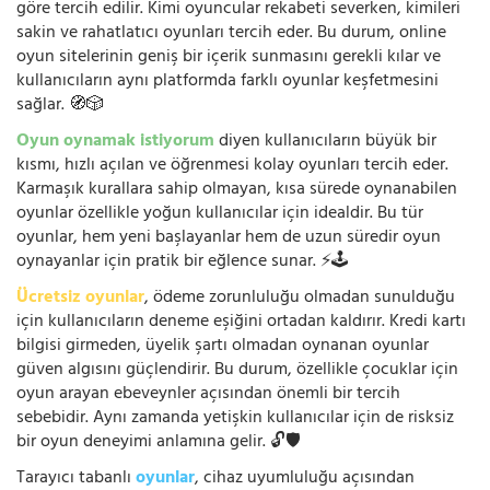
göre tercih edilir. Kimi oyuncular rekabeti severken, kimileri
sakin ve rahatlatıcı oyunları tercih eder. Bu durum, online
oyun sitelerinin geniş bir içerik sunmasını gerekli kılar ve
kullanıcıların aynı platformda farklı oyunlar keşfetmesini
sağlar. 🧭🎲
Oyun oynamak istiyorum
diyen kullanıcıların büyük bir
kısmı, hızlı açılan ve öğrenmesi kolay oyunları tercih eder.
Karmaşık kurallara sahip olmayan, kısa sürede oynanabilen
oyunlar özellikle yoğun kullanıcılar için idealdir. Bu tür
oyunlar, hem yeni başlayanlar hem de uzun süredir oyun
oynayanlar için pratik bir eğlence sunar. ⚡🕹️
Ücretsiz oyunlar
, ödeme zorunluluğu olmadan sunulduğu
için kullanıcıların deneme eşiğini ortadan kaldırır. Kredi kartı
bilgisi girmeden, üyelik şartı olmadan oynanan oyunlar
güven algısını güçlendirir. Bu durum, özellikle çocuklar için
oyun arayan ebeveynler açısından önemli bir tercih
sebebidir. Aynı zamanda yetişkin kullanıcılar için de risksiz
bir oyun deneyimi anlamına gelir. 🔓🛡️
Tarayıcı tabanlı
oyunlar
, cihaz uyumluluğu açısından