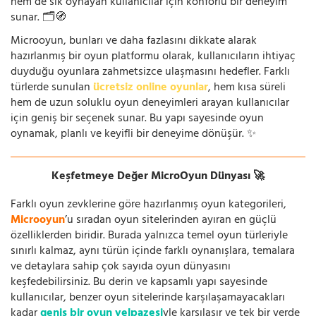
hem de sık oynayan kullanıcılar için konforlu bir deneyim
sunar. 🗂️🧭
Microoyun, bunları ve daha fazlasını dikkate alarak
hazırlanmış bir oyun platformu olarak, kullanıcıların ihtiyaç
duyduğu oyunlara zahmetsizce ulaşmasını hedefler. Farklı
türlerde sunulan
ücretsiz online oyunlar
, hem kısa süreli
hem de uzun soluklu oyun deneyimleri arayan kullanıcılar
için geniş bir seçenek sunar. Bu yapı sayesinde oyun
oynamak, planlı ve keyifli bir deneyime dönüşür. ✨
Keşfetmeye Değer MicroOyun Dünyası 🚀
Farklı oyun zevklerine göre hazırlanmış oyun kategorileri,
Microoyun
’u sıradan oyun sitelerinden ayıran en güçlü
özelliklerden biridir. Burada yalnızca temel oyun türleriyle
sınırlı kalmaz, aynı türün içinde farklı oynanışlara, temalara
ve detaylara sahip çok sayıda oyun dünyasını
keşfedebilirsiniz. Bu derin ve kapsamlı yapı sayesinde
kullanıcılar, benzer oyun sitelerinde karşılaşamayacakları
kadar
geniş bir oyun yelpazesi
yle karşılaşır ve tek bir yerde