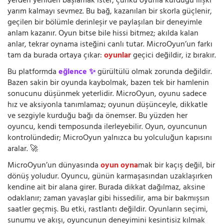
yerden yeniden başlamak ister, çünkü oyunla kurduğu ilişki
yarım kalmayı sevmez. Bu bağ, kazanılan bir skorla güçlenir,
geçilen bir bölümle derinleşir ve paylaşılan bir deneyimle
anlam kazanır. Oyun bitse bile hissi bitmez; akılda kalan
anlar, tekrar oynama isteğini canlı tutar. MicroOyun’un farkı
tam da burada ortaya çıkar:
oyunlar
geçici değildir, iz bırakır.
Bu platformda
eğlence ✨
gürültülü olmak zorunda değildir.
Bazen sakin bir oyunda kaybolmak, bazen tek bir hamlenin
sonucunu düşünmek yeterlidir. MicroOyun, oyunu sadece
hız ve aksiyonla tanımlamaz; oyunun düşünceyle, dikkatle
ve sezgiyle kurduğu bağı da önemser. Bu yüzden her
oyuncu, kendi temposunda ilerleyebilir. Oyun, oyuncunun
kontrolündedir; MicroOyun yalnızca bu yolculuğun kapısını
aralar. 🚀
MicroOyun’un dünyasında
oyun oyna
mak bir kaçış değil, bir
dönüş yoludur. Oyuncu, günün karmaşasından uzaklaşırken
kendine ait bir alana girer. Burada dikkat dağılmaz, aksine
odaklanır; zaman yavaşlar gibi hissedilir, ama bir bakmışsın
saatler geçmiş. Bu etki, rastlantı değildir. Oyunların seçimi,
sunumu ve akışı, oyuncunun deneyimini kesintisiz kılmak