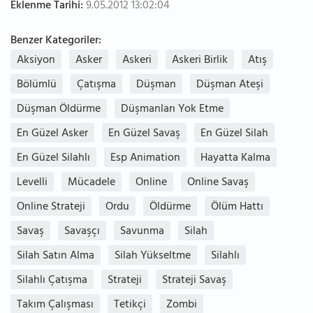
Eklenme Tarihi:
9.05.2012 13:02:04
Benzer Kategoriler:
Aksiyon
Asker
Askeri
Askeri Birlik
Atış
Bölümlü
Çatışma
Düşman
Düşman Ateşi
Düşman Öldürme
Düşmanları Yok Etme
En Güzel Asker
En Güzel Savaş
En Güzel Silah
En Güzel Silahlı
Esp Animation
Hayatta Kalma
Levelli
Mücadele
Online
Online Savaş
Online Strateji
Ordu
Öldürme
Ölüm Hattı
Savaş
Savaşçı
Savunma
Silah
Silah Satın Alma
Silah Yükseltme
Silahlı
Silahlı Çatışma
Strateji
Strateji Savaş
Takım Çalışması
Tetikçi
Zombi