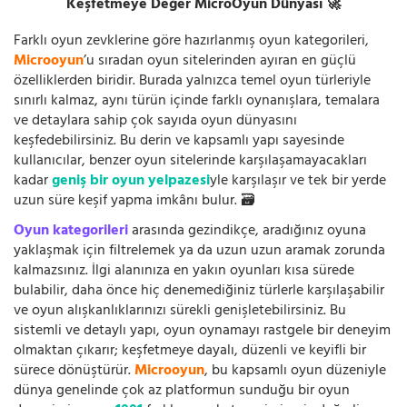
Keşfetmeye Değer MicroOyun Dünyası 🚀
Farklı oyun zevklerine göre hazırlanmış oyun kategorileri,
Microoyun
’u sıradan oyun sitelerinden ayıran en güçlü
özelliklerden biridir. Burada yalnızca temel oyun türleriyle
sınırlı kalmaz, aynı türün içinde farklı oynanışlara, temalara
ve detaylara sahip çok sayıda oyun dünyasını
keşfedebilirsiniz. Bu derin ve kapsamlı yapı sayesinde
kullanıcılar, benzer oyun sitelerinde karşılaşamayacakları
kadar
geniş bir oyun yelpazesi
yle karşılaşır ve tek bir yerde
uzun süre keşif yapma imkânı bulur. 🗃️
Oyun kategorileri
arasında gezindikçe, aradığınız oyuna
yaklaşmak için filtrelemek ya da uzun uzun aramak zorunda
kalmazsınız. İlgi alanınıza en yakın oyunları kısa sürede
bulabilir, daha önce hiç denemediğiniz türlerle karşılaşabilir
ve oyun alışkanlıklarınızı sürekli genişletebilirsiniz. Bu
sistemli ve detaylı yapı, oyun oynamayı rastgele bir deneyim
olmaktan çıkarır; keşfetmeye dayalı, düzenli ve keyifli bir
sürece dönüştürür.
Microoyun
, bu kapsamlı oyun düzeniyle
dünya genelinde çok az platformun sunduğu bir oyun