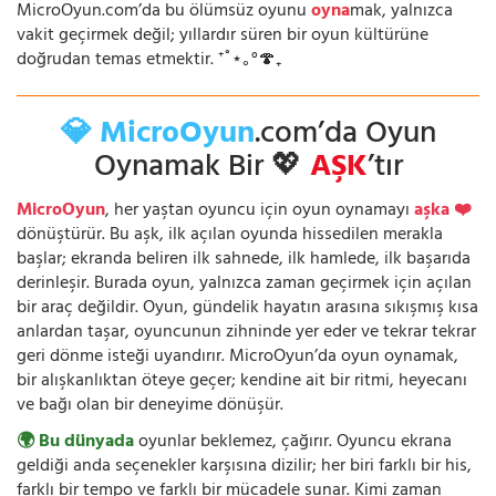
MicroOyun.com’da bu ölümsüz oyunu
oyna
mak, yalnızca
vakit geçirmek değil; yıllardır süren bir oyun kültürüne
doğrudan temas etmektir. ⁺˚⋆｡°🍄₊
💎 MicroOyun
.com’da Oyun
Oynamak Bir 💖
AŞK
’tır
MicroOyun
, her yaştan oyuncu için oyun oynamayı
aşka ❤️
dönüştürür. Bu aşk, ilk açılan oyunda hissedilen merakla
başlar; ekranda beliren ilk sahnede, ilk hamlede, ilk başarıda
derinleşir. Burada oyun, yalnızca zaman geçirmek için açılan
bir araç değildir. Oyun, gündelik hayatın arasına sıkışmış kısa
anlardan taşar, oyuncunun zihninde yer eder ve tekrar tekrar
geri dönme isteği uyandırır. MicroOyun’da oyun oynamak,
bir alışkanlıktan öteye geçer; kendine ait bir ritmi, heyecanı
ve bağı olan bir deneyime dönüşür.
🌍 Bu dünyada
oyunlar beklemez, çağırır. Oyuncu ekrana
geldiği anda seçenekler karşısına dizilir; her biri farklı bir his,
farklı bir tempo ve farklı bir mücadele sunar. Kimi zaman