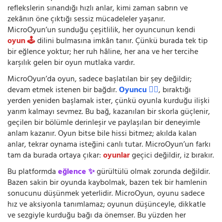
reflekslerin sınandığı hızlı anlar, kimi zaman sabrın ve
zekânın öne çıktığı sessiz mücadeleler yaşanır.
MicroOyun’un sunduğu çeşitlilik, her oyuncunun kendi
oyun 🕹️
dilini bulmasına imkân tanır. Çünkü burada tek tip
bir eğlence yoktur; her ruh hâline, her ana ve her tercihe
karşılık gelen bir oyun mutlaka vardır.
MicroOyun’da oyun, sadece başlatılan bir şey değildir;
devam etmek istenen bir bağdır.
Oyuncu 🧍‍♂️
, bıraktığı
yerden yeniden başlamak ister, çünkü oyunla kurduğu ilişki
yarım kalmayı sevmez. Bu bağ, kazanılan bir skorla güçlenir,
geçilen bir bölümle derinleşir ve paylaşılan bir deneyimle
anlam kazanır. Oyun bitse bile hissi bitmez; akılda kalan
anlar, tekrar oynama isteğini canlı tutar. MicroOyun’un farkı
tam da burada ortaya çıkar:
oyunlar
geçici değildir, iz bırakır.
Bu platformda
eğlence ✨
gürültülü olmak zorunda değildir.
Bazen sakin bir oyunda kaybolmak, bazen tek bir hamlenin
sonucunu düşünmek yeterlidir. MicroOyun, oyunu sadece
hız ve aksiyonla tanımlamaz; oyunun düşünceyle, dikkatle
ve sezgiyle kurduğu bağı da önemser. Bu yüzden her