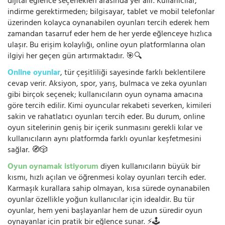
dijital eğlence seçenekleri arasında yer alır. Kullanıcılar,
indirme gerektirmeden; bilgisayar, tablet ve mobil telefonlar
üzerinden kolayca oynanabilen oyunları tercih ederek hem
zamandan tasarruf eder hem de her yerde eğlenceye hızlıca
ulaşır. Bu erişim kolaylığı, online oyun platformlarına olan
ilgiyi her geçen gün artırmaktadır. 🎯🔍
Online oyunlar
, tür çeşitliliği sayesinde farklı beklentilere
cevap verir. Aksiyon, spor, yarış, bulmaca ve zeka oyunları
gibi birçok seçenek; kullanıcıların oyun oynama amacına
göre tercih edilir. Kimi oyuncular rekabeti severken, kimileri
sakin ve rahatlatıcı oyunları tercih eder. Bu durum, online
oyun sitelerinin geniş bir içerik sunmasını gerekli kılar ve
kullanıcıların aynı platformda farklı oyunlar keşfetmesini
sağlar. 🧭🎲
Oyun oynamak istiyorum
diyen kullanıcıların büyük bir
kısmı, hızlı açılan ve öğrenmesi kolay oyunları tercih eder.
Karmaşık kurallara sahip olmayan, kısa sürede oynanabilen
oyunlar özellikle yoğun kullanıcılar için idealdir. Bu tür
oyunlar, hem yeni başlayanlar hem de uzun süredir oyun
oynayanlar için pratik bir eğlence sunar. ⚡🕹️