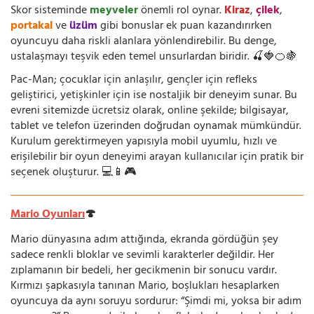
Skor sisteminde
meyveler
önemli rol oynar.
Kiraz
,
çilek
,
portakal
ve
üzüm
gibi bonuslar ek puan kazandırırken
oyuncuyu daha riskli alanlara yönlendirebilir. Bu denge,
ustalaşmayı teşvik eden temel unsurlardan biridir. 🍒🍓🍊🍇
Pac-Man; çocuklar için anlaşılır, gençler için refleks
geliştirici, yetişkinler için ise nostaljik bir deneyim sunar. Bu
evreni sitemizde ücretsiz olarak, online şekilde; bilgisayar,
tablet ve telefon üzerinden doğrudan oynamak mümkündür.
Kurulum gerektirmeyen yapısıyla mobil uyumlu, hızlı ve
erişilebilir bir oyun deneyimi arayan kullanıcılar için pratik bir
seçenek oluşturur. 💻📱🎮
Mario Oyunları
🍄
Mario dünyasına adım attığında, ekranda gördüğün şey
sadece renkli bloklar ve sevimli karakterler değildir. Her
zıplamanın bir bedeli, her gecikmenin bir sonucu vardır.
Kırmızı şapkasıyla tanınan Mario, boşlukları hesaplarken
oyuncuya da aynı soruyu sordurur: “Şimdi mi, yoksa bir adım