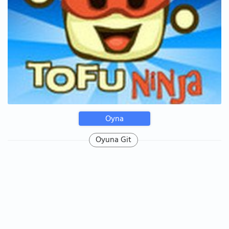
Oyna
Oyuna Git