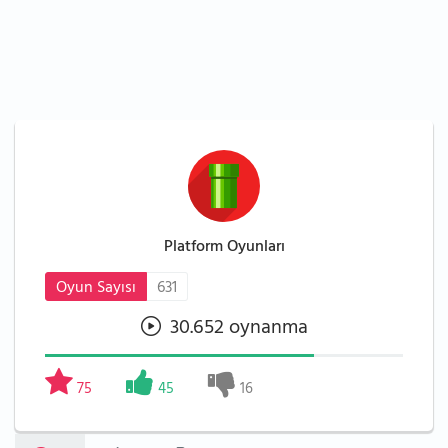
Platform Oyunları
Oyun Sayısı
631
30.652 oynanma
75
45
16