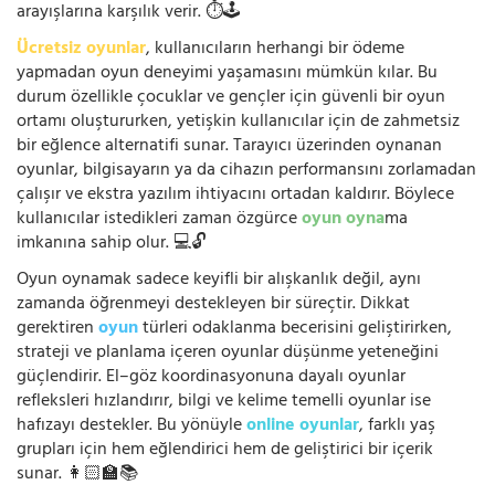
arayışlarına karşılık verir. ⏱️🕹️
Ücretsiz oyunlar
, kullanıcıların herhangi bir ödeme
yapmadan oyun deneyimi yaşamasını mümkün kılar. Bu
durum özellikle çocuklar ve gençler için güvenli bir oyun
ortamı oluştururken, yetişkin kullanıcılar için de zahmetsiz
bir eğlence alternatifi sunar. Tarayıcı üzerinden oynanan
oyunlar, bilgisayarın ya da cihazın performansını zorlamadan
çalışır ve ekstra yazılım ihtiyacını ortadan kaldırır. Böylece
kullanıcılar istedikleri zaman özgürce
oyun oyna
ma
imkanına sahip olur. 💻🔓
Oyun oynamak sadece keyifli bir alışkanlık değil, aynı
zamanda öğrenmeyi destekleyen bir süreçtir. Dikkat
gerektiren
oyun
türleri odaklanma becerisini geliştirirken,
strateji ve planlama içeren oyunlar düşünme yeteneğini
güçlendirir. El–göz koordinasyonuna dayalı oyunlar
refleksleri hızlandırır, bilgi ve kelime temelli oyunlar ise
hafızayı destekler. Bu yönüyle
online oyunlar
, farklı yaş
grupları için hem eğlendirici hem de geliştirici bir içerik
sunar. 👩🏻‍🏫📚