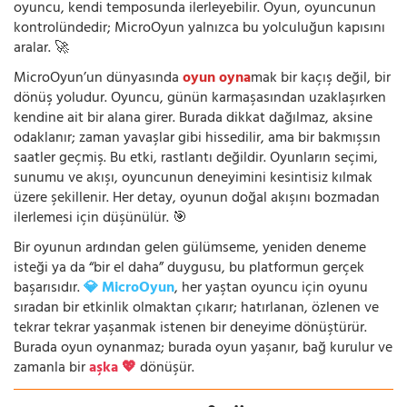
oyuncu, kendi temposunda ilerleyebilir. Oyun, oyuncunun
kontrolündedir; MicroOyun yalnızca bu yolculuğun kapısını
aralar. 🚀
MicroOyun’un dünyasında
oyun oyna
mak bir kaçış değil, bir
dönüş yoludur. Oyuncu, günün karmaşasından uzaklaşırken
kendine ait bir alana girer. Burada dikkat dağılmaz, aksine
odaklanır; zaman yavaşlar gibi hissedilir, ama bir bakmışsın
saatler geçmiş. Bu etki, rastlantı değildir. Oyunların seçimi,
sunumu ve akışı, oyuncunun deneyimini kesintisiz kılmak
üzere şekillenir. Her detay, oyunun doğal akışını bozmadan
ilerlemesi için düşünülür. 🎯
Bir oyunun ardından gelen gülümseme, yeniden deneme
isteği ya da “bir el daha” duygusu, bu platformun gerçek
başarısıdır.
💎 MicroOyun
, her yaştan oyuncu için oyunu
sıradan bir etkinlik olmaktan çıkarır; hatırlanan, özlenen ve
tekrar tekrar yaşanmak istenen bir deneyime dönüştürür.
Burada oyun oynanmaz; burada oyun yaşanır, bağ kurulur ve
zamanla bir
aşka 💖
dönüşür.