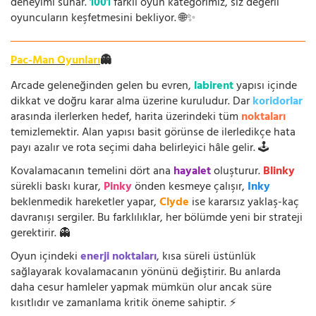
deneyimi sunar.
1001
farklı oyun kategorimiz, siz değerli
oyuncuların keşfetmesini bekliyor. 🌐✨
Pac-Man Oyunları
👻
Arcade geleneğinden gelen bu evren,
labirent
yapısı içinde
dikkat ve doğru karar alma üzerine kuruludur. Dar
koridorlar
arasında ilerlerken hedef, harita üzerindeki tüm
noktaları
temizlemektir. Alan yapısı basit görünse de ilerledikçe hata
payı azalır ve rota seçimi daha belirleyici hâle gelir. 🕹️
Kovalamacanın temelini dört ana
hayalet
oluşturur.
Blinky
sürekli baskı kurar,
Pinky
önden kesmeye çalışır,
Inky
beklenmedik hareketler yapar,
Clyde
ise kararsız yaklaş-kaç
davranışı sergiler. Bu farklılıklar, her bölümde yeni bir strateji
gerektirir. 👻
Oyun içindeki
enerji noktaları
, kısa süreli üstünlük
sağlayarak kovalamacanın yönünü değiştirir. Bu anlarda
daha cesur hamleler yapmak mümkün olur ancak süre
kısıtlıdır ve zamanlama kritik öneme sahiptir. ⚡