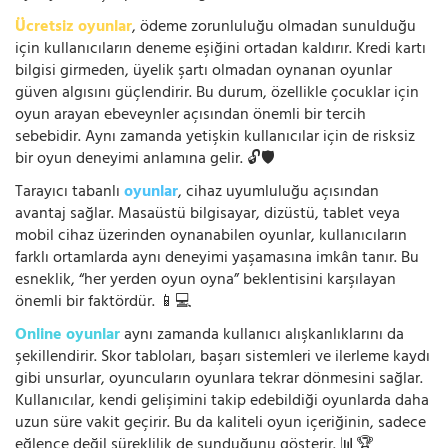
Ücretsiz oyunlar
, ödeme zorunluluğu olmadan sunulduğu
için kullanıcıların deneme eşiğini ortadan kaldırır. Kredi kartı
bilgisi girmeden, üyelik şartı olmadan oynanan oyunlar
güven algısını güçlendirir. Bu durum, özellikle çocuklar için
oyun arayan ebeveynler açısından önemli bir tercih
sebebidir. Aynı zamanda yetişkin kullanıcılar için de risksiz
bir oyun deneyimi anlamına gelir. 🔓🛡️
Tarayıcı tabanlı
oyunlar
, cihaz uyumluluğu açısından
avantaj sağlar. Masaüstü bilgisayar, dizüstü, tablet veya
mobil cihaz üzerinden oynanabilen oyunlar, kullanıcıların
farklı ortamlarda aynı deneyimi yaşamasına imkân tanır. Bu
esneklik, “her yerden oyun oyna” beklentisini karşılayan
önemli bir faktördür. 📱💻
Online oyunlar
aynı zamanda kullanıcı alışkanlıklarını da
şekillendirir. Skor tabloları, başarı sistemleri ve ilerleme kaydı
gibi unsurlar, oyuncuların oyunlara tekrar dönmesini sağlar.
Kullanıcılar, kendi gelişimini takip edebildiği oyunlarda daha
uzun süre vakit geçirir. Bu da kaliteli oyun içeriğinin, sadece
eğlence değil süreklilik de sunduğunu gösterir. 📊🏆