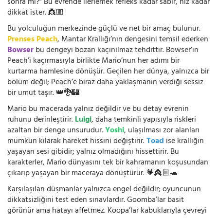
sonra mı?” Bu evrende ilerlemek refleks kadar sabır, hız kadar
dikkat ister. 👸🏼
Bu yolculuğun merkezinde güçlü ve net bir amaç bulunur.
Prenses Peach
, Mantar Krallığı’nın dengesini temsil ederken
Bowser
bu dengeyi bozan kaçınılmaz tehdittir. Bowser’ın
Peach’i kaçırmasıyla birlikte Mario’nun her adımı bir
kurtarma hamlesine dönüşür. Geçilen her dünya, yalnızca bir
bölüm değil; Peach’e biraz daha yaklaşmanın verdiği sessiz
bir umut taşır. 👑🐉🏰
Mario bu macerada yalnız değildir ve bu detay evrenin
ruhunu derinleştirir.
Luigi
, daha temkinli yapısıyla riskleri
azaltan bir denge unsurudur.
Yoshi
, ulaşılması zor alanları
mümkün kılarak hareket hissini değiştirir.
Toad
ise krallığın
yaşayan sesi gibidir; yalnız olmadığını hissettirir. Bu
karakterler, Mario dünyasını tek bir kahramanın koşusundan
çıkarıp yaşayan bir maceraya dönüştürür. 💗👸🏼🐢
Karşılaşılan düşmanlar yalnızca engel değildir; oyuncunun
dikkatsizliğini test eden sınavlardır. Goomba’lar basit
görünür ama hatayı affetmez. Koopa’lar kabuklarıyla çevreyi