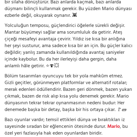
bir silaha dönüştürür. Bazı anlarda kaçmak, bazı anlarda
düşmanı bilinçli kullanmak gerekir. Bu yüzden Mario dünyası
ezberle değil, okuyarak oynanır. 👾
Yolculuğun temposu, güçlendirici öğelerle sürekli değişir.
Mantar büyümeyi sağlar ama sorumluluk da getirir. Ateş
çiçeği mesafeyi avantaja çevirir. Yıldız ise kısa bir anlığına
her şeyi susturur, ama sadece kısa bir an için. Bu güçler kalıcı
değildir; yanlış zamanda kullanıldığında avantaj saniyeler
içinde kaybolur. Bu da her ilerleyişi daha gergin, daha
anlamlı hâle getirir. ⭐🍄💥
Bölüm tasarımları oyuncuyu tek bir yola mahkûm etmez.
Gizli geçitler, görünmeyen platformlar ve alternatif rotalar;
merak edenleri ödüllendirir. Bazen geri dönmek, bazen yukarı
çıkmak, bazen de risk alıp kısa yolu denemek gerekir. Mario
dünyasının tekrar tekrar oynanmasının nedeni budur: Her
denemede başka bir detay, başka bir his ortaya çıkar. 🚩🧱
Bazı oyunlar vardır; temsil ettikleri dünya ve bıraktıkları iz
sayesinde sıradan bir eğlencenin ötesinde durur.
Mario
, bu
özel yeri fazlasıyla hak eden oyunlardan biridir.