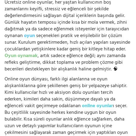
Ücretsiz online oyunlar, her yaştan kullanıcının boş
zamanlarını keyifli, stressiz ve eğlenceli bir şekilde
değerlendirmesini sağlayan dijital içeriklerin başında gelir.
Günlük hayatın temposu içinde kısa bir mola vermek, zihni
dağıtmak ya da sadece eğlenmek isteyenler için tarayıcıdan
oynanan
oyun
seçenekleri pratik ve erişilebilir bir çözüm
sunar. Kurulum gerektirmeden, hızlı açılan yapıları sayesinde
çocuklardan yetişkinlere kadar geniş bir kitleye hitap eder.
Oyun oynamak
, artık sadece eğlence değil; aynı zamanda
refleks geliştirme, dikkat toplama ve problem çözme gibi
becerileri destekleyen bir alışkanlık haline gelmiştir. 🧠
Online oyun dünyası, farklı ilgi alanlarına ve oyun
alışkanlıklarına göre şekillenen geniş bir yelpazeye sahiptir.
Kimi kullanıcılar hızlı ve aksiyon dolu oyunları tercih
ederken, kimileri daha sakin, düşünmeye dayalı ya da
eğlenceli vakit geçirmeye odaklanan
online oyunlar
ı seçer.
Bu çeşitlilik sayesinde herkes kendine uygun bir oyun
bulabilir. Kısa süreli oyunlar anlık eğlence sağlarken, daha
uzun ve detaylı yapımlar kullanıcıların oyunun içine
çekilmesini sağlayarak zaman geçirmek için yaptıkları oyun