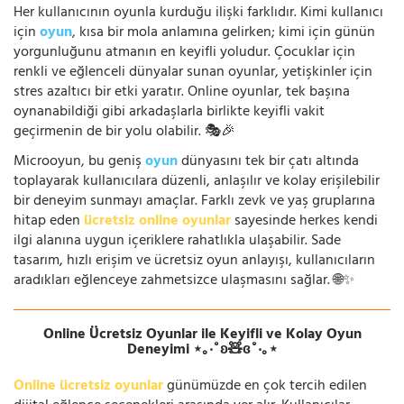
Her kullanıcının oyunla kurduğu ilişki farklıdır. Kimi kullanıcı
için
oyun
, kısa bir mola anlamına gelirken; kimi için günün
yorgunluğunu atmanın en keyifli yoludur. Çocuklar için
renkli ve eğlenceli dünyalar sunan oyunlar, yetişkinler için
stres azaltıcı bir etki yaratır. Online oyunlar, tek başına
oynanabildiği gibi arkadaşlarla birlikte keyifli vakit
geçirmenin de bir yolu olabilir. 🎭🎉
Microoyun, bu geniş
oyun
dünyasını tek bir çatı altında
toplayarak kullanıcılara düzenli, anlaşılır ve kolay erişilebilir
bir deneyim sunmayı amaçlar. Farklı zevk ve yaş gruplarına
hitap eden
ücretsiz online oyunlar
sayesinde herkes kendi
ilgi alanına uygun içeriklere rahatlıkla ulaşabilir. Sade
tasarım, hızlı erişim ve ücretsiz oyun anlayışı, kullanıcıların
aradıkları eğlenceye zahmetsizce ulaşmasını sağlar. 🌐✨
Online Ücretsiz Oyunlar ile Keyifli ve Kolay Oyun
Deneyimi ⋆｡‧˚ʚ🧸ɞ˚‧｡⋆
Online ücretsiz oyunlar
günümüzde en çok tercih edilen