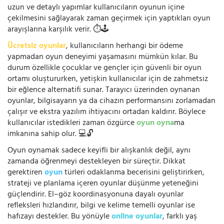
uzun ve detaylı yapımlar kullanıcıların oyunun içine
çekilmesini sağlayarak zaman geçirmek için yaptıkları oyun
arayışlarına karşılık verir. ⏱️🕹️
Ücretsiz oyunlar
, kullanıcıların herhangi bir ödeme
yapmadan oyun deneyimi yaşamasını mümkün kılar. Bu
durum özellikle çocuklar ve gençler için güvenli bir oyun
ortamı oluştururken, yetişkin kullanıcılar için de zahmetsiz
bir eğlence alternatifi sunar. Tarayıcı üzerinden oynanan
oyunlar, bilgisayarın ya da cihazın performansını zorlamadan
çalışır ve ekstra yazılım ihtiyacını ortadan kaldırır. Böylece
kullanıcılar istedikleri zaman özgürce
oyun oyna
ma
imkanına sahip olur. 💻🔓
Oyun oynamak sadece keyifli bir alışkanlık değil, aynı
zamanda öğrenmeyi destekleyen bir süreçtir. Dikkat
gerektiren
oyun
türleri odaklanma becerisini geliştirirken,
strateji ve planlama içeren oyunlar düşünme yeteneğini
güçlendirir. El–göz koordinasyonuna dayalı oyunlar
refleksleri hızlandırır, bilgi ve kelime temelli oyunlar ise
hafızayı destekler. Bu yönüyle
online oyunlar
, farklı yaş