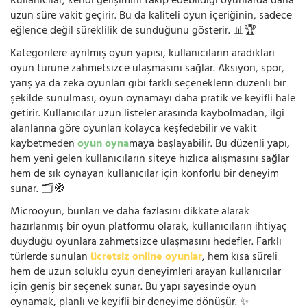
Kullanıcılar, kendi gelişimini takip edebildiği oyunlarda daha
uzun süre vakit geçirir. Bu da kaliteli oyun içeriğinin, sadece
eğlence değil süreklilik de sunduğunu gösterir. 📊🏆
Kategorilere ayrılmış oyun yapısı, kullanıcıların aradıkları
oyun türüne zahmetsizce ulaşmasını sağlar. Aksiyon, spor,
yarış ya da zeka oyunları gibi farklı seçeneklerin düzenli bir
şekilde sunulması, oyun oynamayı daha pratik ve keyifli hale
getirir. Kullanıcılar uzun listeler arasında kaybolmadan, ilgi
alanlarına göre oyunları kolayca keşfedebilir ve vakit
kaybetmeden
oyun oyna
maya başlayabilir. Bu düzenli yapı,
hem yeni gelen kullanıcıların siteye hızlıca alışmasını sağlar
hem de sık oynayan kullanıcılar için konforlu bir deneyim
sunar. 🗂️🧭
Microoyun, bunları ve daha fazlasını dikkate alarak
hazırlanmış bir oyun platformu olarak, kullanıcıların ihtiyaç
duyduğu oyunlara zahmetsizce ulaşmasını hedefler. Farklı
türlerde sunulan
ücretsiz online oyunlar
, hem kısa süreli
hem de uzun soluklu oyun deneyimleri arayan kullanıcılar
için geniş bir seçenek sunar. Bu yapı sayesinde oyun
oynamak, planlı ve keyifli bir deneyime dönüşür. ✨