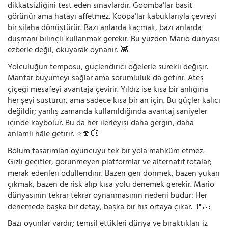
dikkatsizliğini test eden sınavlardır. Goomba’lar basit
görünür ama hatayı affetmez. Koopa’lar kabuklarıyla çevreyi
bir silaha dönüştürür. Bazı anlarda kaçmak, bazı anlarda
düşmanı bilinçli kullanmak gerekir. Bu yüzden Mario dünyası
ezberle değil, okuyarak oynanır. 👾
Yolculuğun temposu, güçlendirici öğelerle sürekli değişir.
Mantar büyümeyi sağlar ama sorumluluk da getirir. Ateş
çiçeği mesafeyi avantaja çevirir. Yıldız ise kısa bir anlığına
her şeyi susturur, ama sadece kısa bir an için. Bu güçler kalıcı
değildir; yanlış zamanda kullanıldığında avantaj saniyeler
içinde kaybolur. Bu da her ilerleyişi daha gergin, daha
anlamlı hâle getirir. ⭐🍄💥
Bölüm tasarımları oyuncuyu tek bir yola mahkûm etmez.
Gizli geçitler, görünmeyen platformlar ve alternatif rotalar;
merak edenleri ödüllendirir. Bazen geri dönmek, bazen yukarı
çıkmak, bazen de risk alıp kısa yolu denemek gerekir. Mario
dünyasının tekrar tekrar oynanmasının nedeni budur: Her
denemede başka bir detay, başka bir his ortaya çıkar. 🚩🧱
Bazı oyunlar vardır; temsil ettikleri dünya ve bıraktıkları iz