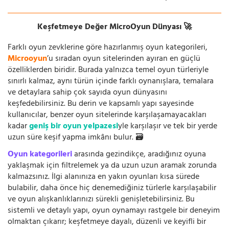
Keşfetmeye Değer MicroOyun Dünyası 🚀
Farklı oyun zevklerine göre hazırlanmış oyun kategorileri,
Microoyun
’u sıradan oyun sitelerinden ayıran en güçlü
özelliklerden biridir. Burada yalnızca temel oyun türleriyle
sınırlı kalmaz, aynı türün içinde farklı oynanışlara, temalara
ve detaylara sahip çok sayıda oyun dünyasını
keşfedebilirsiniz. Bu derin ve kapsamlı yapı sayesinde
kullanıcılar, benzer oyun sitelerinde karşılaşamayacakları
kadar
geniş bir oyun yelpazesi
yle karşılaşır ve tek bir yerde
uzun süre keşif yapma imkânı bulur. 🗃️
Oyun kategorileri
arasında gezindikçe, aradığınız oyuna
yaklaşmak için filtrelemek ya da uzun uzun aramak zorunda
kalmazsınız. İlgi alanınıza en yakın oyunları kısa sürede
bulabilir, daha önce hiç denemediğiniz türlerle karşılaşabilir
ve oyun alışkanlıklarınızı sürekli genişletebilirsiniz. Bu
sistemli ve detaylı yapı, oyun oynamayı rastgele bir deneyim
olmaktan çıkarır; keşfetmeye dayalı, düzenli ve keyifli bir