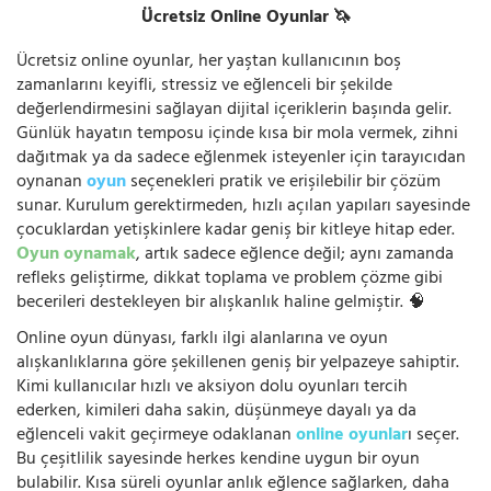
Ücretsiz Online Oyunlar 🦄
Ücretsiz online oyunlar, her yaştan kullanıcının boş
zamanlarını keyifli, stressiz ve eğlenceli bir şekilde
değerlendirmesini sağlayan dijital içeriklerin başında gelir.
Günlük hayatın temposu içinde kısa bir mola vermek, zihni
dağıtmak ya da sadece eğlenmek isteyenler için tarayıcıdan
oynanan
oyun
seçenekleri pratik ve erişilebilir bir çözüm
sunar. Kurulum gerektirmeden, hızlı açılan yapıları sayesinde
çocuklardan yetişkinlere kadar geniş bir kitleye hitap eder.
Oyun oynamak
, artık sadece eğlence değil; aynı zamanda
refleks geliştirme, dikkat toplama ve problem çözme gibi
becerileri destekleyen bir alışkanlık haline gelmiştir. 🧠
Online oyun dünyası, farklı ilgi alanlarına ve oyun
alışkanlıklarına göre şekillenen geniş bir yelpazeye sahiptir.
Kimi kullanıcılar hızlı ve aksiyon dolu oyunları tercih
ederken, kimileri daha sakin, düşünmeye dayalı ya da
eğlenceli vakit geçirmeye odaklanan
online oyunlar
ı seçer.
Bu çeşitlilik sayesinde herkes kendine uygun bir oyun
bulabilir. Kısa süreli oyunlar anlık eğlence sağlarken, daha