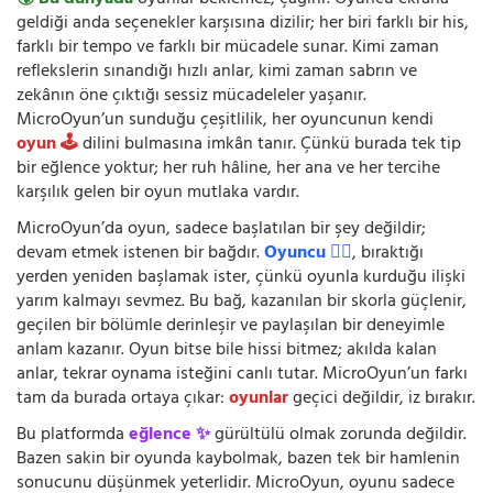
🌍 Bu dünyada
oyunlar beklemez, çağırır. Oyuncu ekrana
geldiği anda seçenekler karşısına dizilir; her biri farklı bir his,
farklı bir tempo ve farklı bir mücadele sunar. Kimi zaman
reflekslerin sınandığı hızlı anlar, kimi zaman sabrın ve
zekânın öne çıktığı sessiz mücadeleler yaşanır.
MicroOyun’un sunduğu çeşitlilik, her oyuncunun kendi
oyun 🕹️
dilini bulmasına imkân tanır. Çünkü burada tek tip
bir eğlence yoktur; her ruh hâline, her ana ve her tercihe
karşılık gelen bir oyun mutlaka vardır.
MicroOyun’da oyun, sadece başlatılan bir şey değildir;
devam etmek istenen bir bağdır.
Oyuncu 🧍‍♂️
, bıraktığı
yerden yeniden başlamak ister, çünkü oyunla kurduğu ilişki
yarım kalmayı sevmez. Bu bağ, kazanılan bir skorla güçlenir,
geçilen bir bölümle derinleşir ve paylaşılan bir deneyimle
anlam kazanır. Oyun bitse bile hissi bitmez; akılda kalan
anlar, tekrar oynama isteğini canlı tutar. MicroOyun’un farkı
tam da burada ortaya çıkar:
oyunlar
geçici değildir, iz bırakır.
Bu platformda
eğlence ✨
gürültülü olmak zorunda değildir.
Bazen sakin bir oyunda kaybolmak, bazen tek bir hamlenin
sonucunu düşünmek yeterlidir. MicroOyun, oyunu sadece