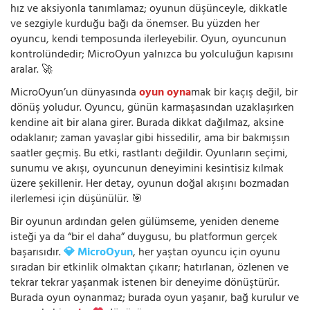
hız ve aksiyonla tanımlamaz; oyunun düşünceyle, dikkatle
ve sezgiyle kurduğu bağı da önemser. Bu yüzden her
oyuncu, kendi temposunda ilerleyebilir. Oyun, oyuncunun
kontrolündedir; MicroOyun yalnızca bu yolculuğun kapısını
aralar. 🚀
MicroOyun’un dünyasında
oyun oyna
mak bir kaçış değil, bir
dönüş yoludur. Oyuncu, günün karmaşasından uzaklaşırken
kendine ait bir alana girer. Burada dikkat dağılmaz, aksine
odaklanır; zaman yavaşlar gibi hissedilir, ama bir bakmışsın
saatler geçmiş. Bu etki, rastlantı değildir. Oyunların seçimi,
sunumu ve akışı, oyuncunun deneyimini kesintisiz kılmak
üzere şekillenir. Her detay, oyunun doğal akışını bozmadan
ilerlemesi için düşünülür. 🎯
Bir oyunun ardından gelen gülümseme, yeniden deneme
isteği ya da “bir el daha” duygusu, bu platformun gerçek
başarısıdır.
💎 MicroOyun
, her yaştan oyuncu için oyunu
sıradan bir etkinlik olmaktan çıkarır; hatırlanan, özlenen ve
tekrar tekrar yaşanmak istenen bir deneyime dönüştürür.
Burada oyun oynanmaz; burada oyun yaşanır, bağ kurulur ve