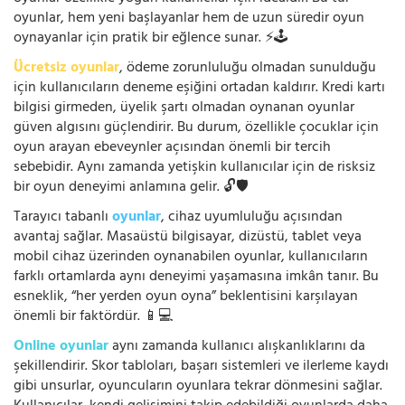
oyunlar, hem yeni başlayanlar hem de uzun süredir oyun
oynayanlar için pratik bir eğlence sunar. ⚡🕹️
Ücretsiz oyunlar
, ödeme zorunluluğu olmadan sunulduğu
için kullanıcıların deneme eşiğini ortadan kaldırır. Kredi kartı
bilgisi girmeden, üyelik şartı olmadan oynanan oyunlar
güven algısını güçlendirir. Bu durum, özellikle çocuklar için
oyun arayan ebeveynler açısından önemli bir tercih
sebebidir. Aynı zamanda yetişkin kullanıcılar için de risksiz
bir oyun deneyimi anlamına gelir. 🔓🛡️
Tarayıcı tabanlı
oyunlar
, cihaz uyumluluğu açısından
avantaj sağlar. Masaüstü bilgisayar, dizüstü, tablet veya
mobil cihaz üzerinden oynanabilen oyunlar, kullanıcıların
farklı ortamlarda aynı deneyimi yaşamasına imkân tanır. Bu
esneklik, “her yerden oyun oyna” beklentisini karşılayan
önemli bir faktördür. 📱💻
Online oyunlar
aynı zamanda kullanıcı alışkanlıklarını da
şekillendirir. Skor tabloları, başarı sistemleri ve ilerleme kaydı
gibi unsurlar, oyuncuların oyunlara tekrar dönmesini sağlar.