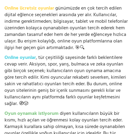
Online ücretsiz oyunlar
günümüzde en çok tercih edilen
dijital eğlence seçenekleri arasında yer alır. Kullanıcılar,
indirme gerektirmeden; bilgisayar, tablet ve mobil telefonlar
üzerinden kolayca oynanabilen oyunları tercih ederek hem
zamandan tasarruf eder hem de her yerde eğlenceye hızlıca
ulaşır. Bu erişim kolaylığı, online oyun platformlarına olan
ilgiyi her geçen gün artırmaktadır. 🎯🔍
Online oyunlar
, tür çeşitliliği sayesinde farklı beklentilere
cevap verir. Aksiyon, spor, yarış, bulmaca ve zeka oyunları
gibi birçok seçenek; kullanıcıların oyun oynama amacına
göre tercih edilir. Kimi oyuncular rekabeti severken, kimileri
sakin ve rahatlatıcı oyunları tercih eder. Bu durum, online
oyun sitelerinin geniş bir içerik sunmasını gerekli kılar ve
kullanıcıların aynı platformda farklı oyunlar keşfetmesini
sağlar. 🧭🎲
Oyun oynamak istiyorum
diyen kullanıcıların büyük bir
kısmı, hızlı açılan ve öğrenmesi kolay oyunları tercih eder.
Karmaşık kurallara sahip olmayan, kısa sürede oynanabilen
oyunlar özellikle yoğun kullanıcılar için idealdir. Bu tür