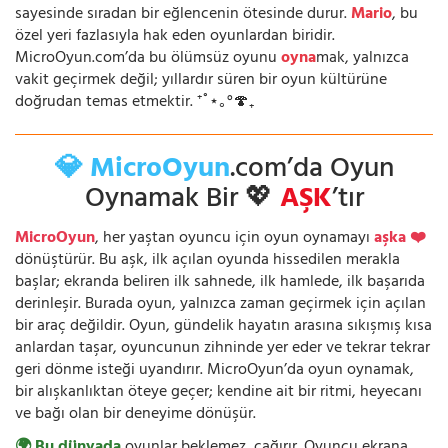
sayesinde sıradan bir eğlencenin ötesinde durur.
Mario
, bu
özel yeri fazlasıyla hak eden oyunlardan biridir.
MicroOyun.com’da bu ölümsüz oyunu
oyna
mak, yalnızca
vakit geçirmek değil; yıllardır süren bir oyun kültürüne
doğrudan temas etmektir. ⁺˚⋆｡°🍄₊
💎 MicroOyun
.com’da Oyun
Oynamak Bir 💖
AŞK
’tır
MicroOyun
, her yaştan oyuncu için oyun oynamayı
aşka ❤️
dönüştürür. Bu aşk, ilk açılan oyunda hissedilen merakla
başlar; ekranda beliren ilk sahnede, ilk hamlede, ilk başarıda
derinleşir. Burada oyun, yalnızca zaman geçirmek için açılan
bir araç değildir. Oyun, gündelik hayatın arasına sıkışmış kısa
anlardan taşar, oyuncunun zihninde yer eder ve tekrar tekrar
geri dönme isteği uyandırır. MicroOyun’da oyun oynamak,
bir alışkanlıktan öteye geçer; kendine ait bir ritmi, heyecanı
ve bağı olan bir deneyime dönüşür.