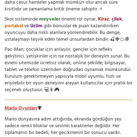
daha cesur hamleler yapmak mümkün olur ancak süre
kısıtlıdır ve zamanlama kritik öneme sahiptir. ⚡
Skor sisteminde
meyveler
önemli rol oynar.
Kiraz
,
çilek
,
portakal
ve
üzüm
gibi bonuslar ek puan kazandırırken
oyuncuyu daha riskli alanlara yönlendirebilir. Bu denge,
ustalaşmayı teşvik eden temel unsurlardan biridir. 🍒🍓🍊🍇
Pac-Man; çocuklar için anlaşılır, gençler için refleks
geliştirici, yetişkinler için ise nostaljik bir deneyim sunar. Bu
evreni sitemizde ücretsiz olarak, online şekilde; bilgisayar,
tablet ve telefon üzerinden doğrudan oynamak mümkündür.
Kurulum gerektirmeyen yapısıyla mobil uyumlu, hızlı ve
erişilebilir bir oyun deneyimi arayan kullanıcılar için pratik bir
seçenek oluşturur. 💻📱🎮
Mario Oyunları
🍄
Mario dünyasına adım attığında, ekranda gördüğün şey
sadece renkli bloklar ve sevimli karakterler değildir. Her
zıplamanın bir bedeli, her gecikmenin bir sonucu vardır.