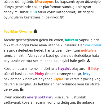
sürece dönüştürür.
Microoyun
, bu kapsamlı oyun düzeniyle
dünya genelinde çok az platformun sunduğu bir oyun
deneyimi sunar.
1001
farklı oyun kategorimiz, siz değerli
oyuncuların keşfetmesini bekliyor. 🌐✨
Pac-Man Oyunları
👻
Arcade geleneğinden gelen bu evren,
labirent
yapısı içinde
dikkat ve doğru karar alma üzerine kuruludur. Dar
koridorlar
arasında ilerlerken hedef, harita üzerindeki tüm
noktaları
temizlemektir. Alan yapısı basit görünse de ilerledikçe hata
payı azalır ve rota seçimi daha belirleyici hâle gelir. 🕹️
Kovalamacanın temelini dört ana
hayalet
oluşturur.
Blinky
sürekli baskı kurar,
Pinky
önden kesmeye çalışır,
Inky
beklenmedik hareketler yapar,
Clyde
ise kararsız yaklaş-kaç
davranışı sergiler. Bu farklılıklar, her bölümde yeni bir strateji
gerektirir. 👻
Oyun içindeki
enerji noktaları
, kısa süreli üstünlük
sağlayarak kovalamacanın yönünü değiştirir. Bu anlarda