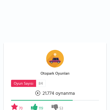
Otopark Oyunları
Oyun Sayısı
84
21.774 oynanma
70
119
53