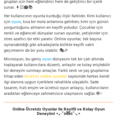
grupları için hem eğlendirici hem de geliştirici bir içerik
sunar. 👩🏻‍🏫📚
Her kullanıcının oyunla kurduğu ilişki farklıdır. Kimi kullanıcı
için
oyun
, kısa bir mola anlamına gelirken; kimi için günün
yorgunluğunu atmanın en keyifli yoludur. Çocuklar için
renkli ve eğlenceli dünyalar sunan oyunlar, yetişkinler için
stres azaltıcı bir etki yaratır. Online oyunlar, tek başına
oynanabildiği gibi arkadaşlarla birlikte keyifli vakit
geçirmenin de bir yolu olabilir. 🎭🎉
Microoyun, bu geniş
oyun
dünyasını tek bir çatı altında
toplayarak kullanıcılara düzenli, anlaşılır ve kolay erişilebilir
bir deneyim sunmayı amaçlar. Farklı zevk ve yaş gruplarına
hitap eden
ücretsiz online oyunlar
sayesinde herkes kendi
ilgi alanına uygun içeriklere rahatlıkla ulaşabilir. Sade
tasarım, hızlı erişim ve ücretsiz oyun anlayışı, kullanıcıların
aradıkları eğlenceye zahmetsizce ulaşmasını sağlar. 🌐✨
Online Ücretsiz Oyunlar ile Keyifli ve Kolay Oyun
Deneyimi ⋆｡‧˚ʚ🧸ɞ˚‧｡⋆