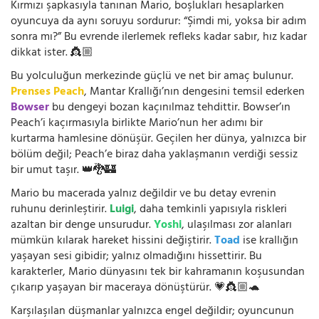
Kırmızı şapkasıyla tanınan Mario, boşlukları hesaplarken
oyuncuya da aynı soruyu sordurur: “Şimdi mi, yoksa bir adım
sonra mı?” Bu evrende ilerlemek refleks kadar sabır, hız kadar
dikkat ister. 👸🏼
Bu yolculuğun merkezinde güçlü ve net bir amaç bulunur.
Prenses Peach
, Mantar Krallığı’nın dengesini temsil ederken
Bowser
bu dengeyi bozan kaçınılmaz tehdittir. Bowser’ın
Peach’i kaçırmasıyla birlikte Mario’nun her adımı bir
kurtarma hamlesine dönüşür. Geçilen her dünya, yalnızca bir
bölüm değil; Peach’e biraz daha yaklaşmanın verdiği sessiz
bir umut taşır. 👑🐉🏰
Mario bu macerada yalnız değildir ve bu detay evrenin
ruhunu derinleştirir.
Luigi
, daha temkinli yapısıyla riskleri
azaltan bir denge unsurudur.
Yoshi
, ulaşılması zor alanları
mümkün kılarak hareket hissini değiştirir.
Toad
ise krallığın
yaşayan sesi gibidir; yalnız olmadığını hissettirir. Bu
karakterler, Mario dünyasını tek bir kahramanın koşusundan
çıkarıp yaşayan bir maceraya dönüştürür. 💗👸🏼🐢
Karşılaşılan düşmanlar yalnızca engel değildir; oyuncunun