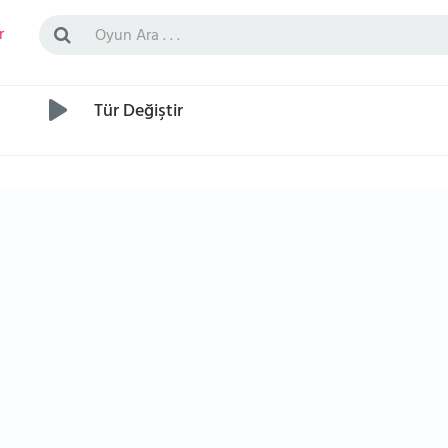
r
Tür Değiştir