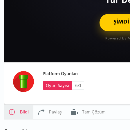
Tür De
ŞİMDİ
Powered by M
Platform Oyunları
Oyun Sayısı
631
Bilgi
Paylaş
Tam Çözüm