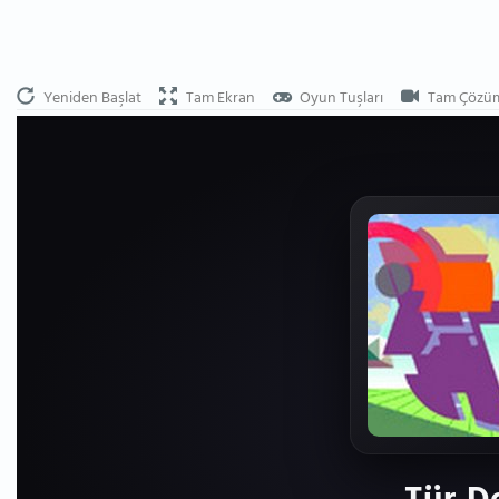
Yeniden Başlat
Tam Ekran
Oyun Tuşları
Tam Çözü