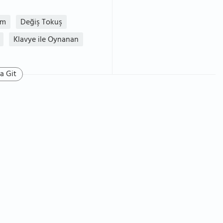
rm
Değiş Tokuş
Klavye ile Oynanan
a Git