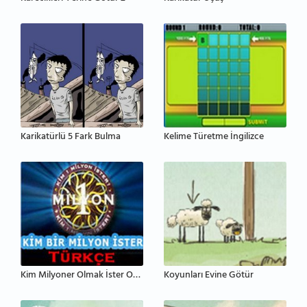
Karikatürlü 5 Fark Bulma
Kelime Türetme İngilizce
Kim Milyoner Olmak İster Oyunu Türkçe
Koyunları Evine Götür