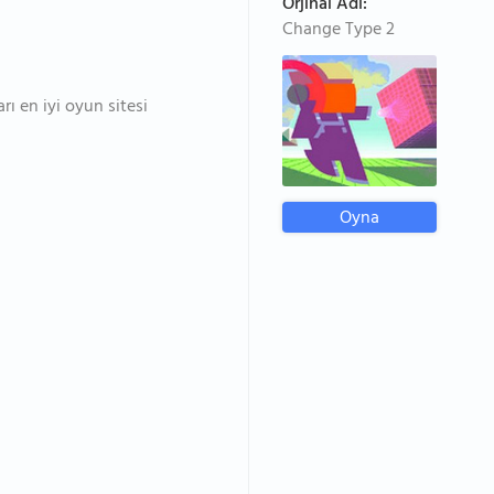
Orjinal Adı:
Change Type 2
rı en iyi oyun sitesi
Oyna