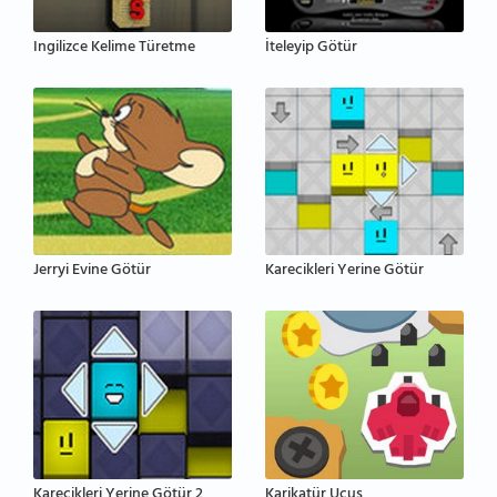
Ingilizce Kelime Türetme
İteleyip Götür
Jerryi Evine Götür
Karecikleri Yerine Götür
Karecikleri Yerine Götür 2
Karikatür Uçuş