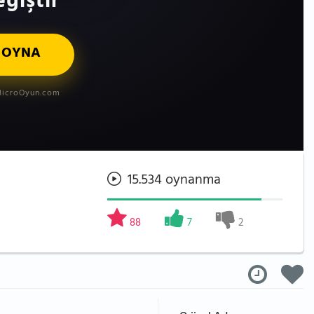
ğiştir
 OYNA
icroOyun.com
15.534 oynanma
88
7
2