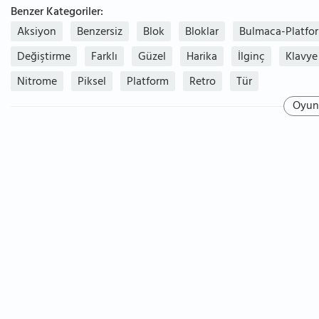
Benzer Kategoriler:
Aksiyon
Benzersiz
Blok
Bloklar
Bulmaca-Platfo
Değiştirme
Farklı
Güzel
Harika
İlginç
Klavye
Nitrome
Piksel
Platform
Retro
Tür
Oyun