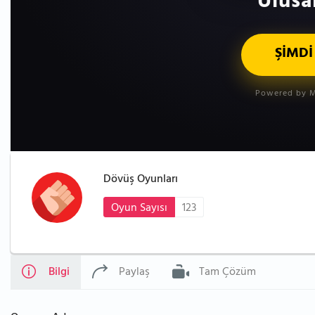
Ulusa
ŞİMDİ
Powered by M
Dövüş Oyunları
Oyun Sayısı
123
Bilgi
Paylaş
Tam Çözüm