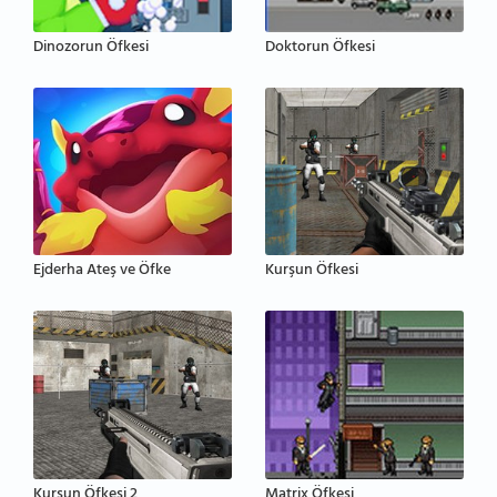
Dinozorun Öfkesi
Doktorun Öfkesi
Ejderha Ateş ve Öfke
Kurşun Öfkesi
Kurşun Öfkesi 2
Matrix Öfkesi