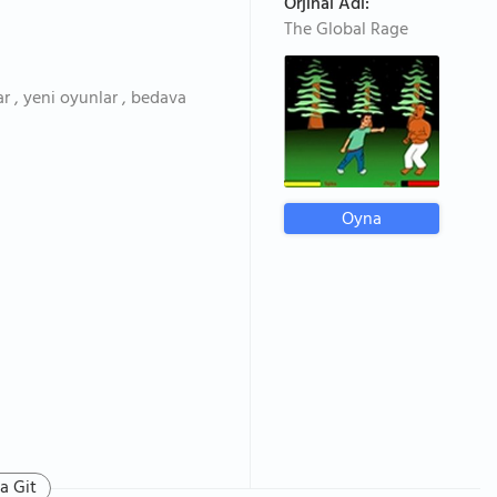
Orjinal Adı:
The Global Rage
r , yeni oyunlar , bedava
Oyna
a Git