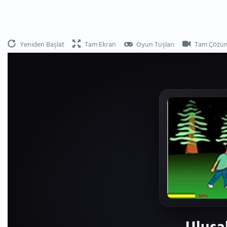
Yeniden Başlat
Tam Ekran
Oyun Tuşları
Tam Çözü