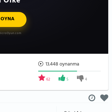
l Öfke
 OYNA
icroOyun.com
13.448 oynanma
62
5
4