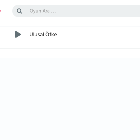
r
Ulusal Öfke