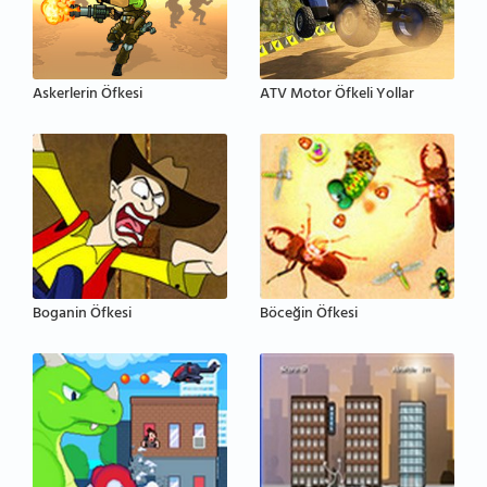
Askerlerin Öfkesi
ATV Motor Öfkeli Yollar
Boganin Öfkesi
Böceğin Öfkesi