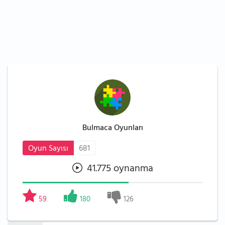
Bulmaca Oyunları
Oyun Sayısı
681
41.775 oynanma
59
180
126