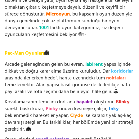
sistemli ve detaylı yapı, oyun oynamayı rastgele bir deneyim
olmaktan çıkarır; keşfetmeye dayalı, düzenli ve keyifli bir
sürece dönüştürür.
Microoyun
, bu kapsamlı oyun düzeniyle
dünya genelinde çok az platformun sunduğu bir oyun
deneyimi sunar.
1001
farklı oyun kategorimiz, siz değerli
oyuncuların keşfetmesini bekliyor. 🌐✨
Pac-Man Oyunları
👻
Arcade geleneğinden gelen bu evren,
labirent
yapısı içinde
dikkat ve doğru karar alma üzerine kuruludur. Dar
koridorlar
arasında ilerlerken hedef, harita üzerindeki tüm
noktaları
temizlemektir. Alan yapısı basit görünse de ilerledikçe hata
payı azalır ve rota seçimi daha belirleyici hâle gelir. 🕹️
Kovalamacanın temelini dört ana
hayalet
oluşturur.
Blinky
sürekli baskı kurar,
Pinky
önden kesmeye çalışır,
Inky
beklenmedik hareketler yapar,
Clyde
ise kararsız yaklaş-kaç
davranışı sergiler. Bu farklılıklar, her bölümde yeni bir strateji
gerektirir. 👻