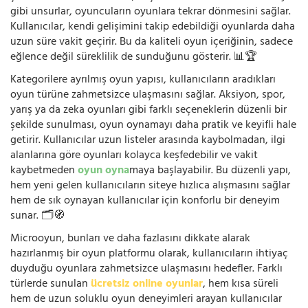
gibi unsurlar, oyuncuların oyunlara tekrar dönmesini sağlar.
Kullanıcılar, kendi gelişimini takip edebildiği oyunlarda daha
uzun süre vakit geçirir. Bu da kaliteli oyun içeriğinin, sadece
eğlence değil süreklilik de sunduğunu gösterir. 📊🏆
Kategorilere ayrılmış oyun yapısı, kullanıcıların aradıkları
oyun türüne zahmetsizce ulaşmasını sağlar. Aksiyon, spor,
yarış ya da zeka oyunları gibi farklı seçeneklerin düzenli bir
şekilde sunulması, oyun oynamayı daha pratik ve keyifli hale
getirir. Kullanıcılar uzun listeler arasında kaybolmadan, ilgi
alanlarına göre oyunları kolayca keşfedebilir ve vakit
kaybetmeden
oyun oyna
maya başlayabilir. Bu düzenli yapı,
hem yeni gelen kullanıcıların siteye hızlıca alışmasını sağlar
hem de sık oynayan kullanıcılar için konforlu bir deneyim
sunar. 🗂️🧭
Microoyun, bunları ve daha fazlasını dikkate alarak
hazırlanmış bir oyun platformu olarak, kullanıcıların ihtiyaç
duyduğu oyunlara zahmetsizce ulaşmasını hedefler. Farklı
türlerde sunulan
ücretsiz online oyunlar
, hem kısa süreli
hem de uzun soluklu oyun deneyimleri arayan kullanıcılar