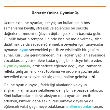
Ücretsiz Online Oyunlar 🦄
Ücretsiz online oyunlar, her yaştan kullanıcının boş
zamanlarını keyifli, stressiz ve eğlenceli bir şekilde
değerlendirmesini sağlayan dijital içeriklerin başında gelir.
Günlük hayatın temposu içinde kısa bir mola vermek, zihni
dağıtmak ya da sadece eğlenmek isteyenler için tarayıcıdan
oynanan
oyun
seçenekleri pratik ve erişilebilir bir çözüm
sunar. Kurulum gerektirmeden, hızlı açılan yapıları sayesinde
çocuklardan yetişkinlere kadar geniş bir kitleye hitap eder.
Oyun oynamak
, artık sadece eğlence değil; aynı zamanda
refleks geliştirme, dikkat toplama ve problem çözme gibi
becerileri destekleyen bir alışkanlık haline gelmiştir. 🧠
Online oyun dünyası, farklı ilgi alanlarına ve oyun
alışkanlıklarına göre şekillenen geniş bir yelpazeye sahiptir.
Kimi kullanıcılar hızlı ve aksiyon dolu oyunları tercih
ederken, kimileri daha sakin, düşünmeye dayalı ya da
eğlenceli vakit geçirmeye odaklanan
online oyunlar
ı seçer.