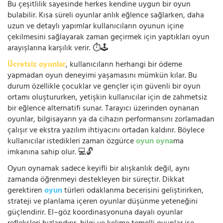
Bu çeşitlilik sayesinde herkes kendine uygun bir oyun
bulabilir. Kısa süreli oyunlar anlık eğlence sağlarken, daha
uzun ve detaylı yapımlar kullanıcıların oyunun içine
çekilmesini sağlayarak zaman geçirmek için yaptıkları oyun
arayışlarına karşılık verir. ⏱️🕹️
Ücretsiz oyunlar
, kullanıcıların herhangi bir ödeme
yapmadan oyun deneyimi yaşamasını mümkün kılar. Bu
durum özellikle çocuklar ve gençler için güvenli bir oyun
ortamı oluştururken, yetişkin kullanıcılar için de zahmetsiz
bir eğlence alternatifi sunar. Tarayıcı üzerinden oynanan
oyunlar, bilgisayarın ya da cihazın performansını zorlamadan
çalışır ve ekstra yazılım ihtiyacını ortadan kaldırır. Böylece
kullanıcılar istedikleri zaman özgürce
oyun oyna
ma
imkanına sahip olur. 💻🔓
Oyun oynamak sadece keyifli bir alışkanlık değil, aynı
zamanda öğrenmeyi destekleyen bir süreçtir. Dikkat
gerektiren
oyun
türleri odaklanma becerisini geliştirirken,
strateji ve planlama içeren oyunlar düşünme yeteneğini
güçlendirir. El–göz koordinasyonuna dayalı oyunlar