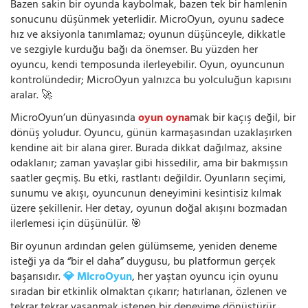
Bazen sakin bir oyunda kaybolmak, bazen tek bir hamlenin
sonucunu düşünmek yeterlidir. MicroOyun, oyunu sadece
hız ve aksiyonla tanımlamaz; oyunun düşünceyle, dikkatle
ve sezgiyle kurduğu bağı da önemser. Bu yüzden her
oyuncu, kendi temposunda ilerleyebilir. Oyun, oyuncunun
kontrolündedir; MicroOyun yalnızca bu yolculuğun kapısını
aralar. 🚀
MicroOyun’un dünyasında
oyun oyna
mak bir kaçış değil, bir
dönüş yoludur. Oyuncu, günün karmaşasından uzaklaşırken
kendine ait bir alana girer. Burada dikkat dağılmaz, aksine
odaklanır; zaman yavaşlar gibi hissedilir, ama bir bakmışsın
saatler geçmiş. Bu etki, rastlantı değildir. Oyunların seçimi,
sunumu ve akışı, oyuncunun deneyimini kesintisiz kılmak
üzere şekillenir. Her detay, oyunun doğal akışını bozmadan
ilerlemesi için düşünülür. 🎯
Bir oyunun ardından gelen gülümseme, yeniden deneme
isteği ya da “bir el daha” duygusu, bu platformun gerçek
başarısıdır.
💎 MicroOyun
, her yaştan oyuncu için oyunu
sıradan bir etkinlik olmaktan çıkarır; hatırlanan, özlenen ve