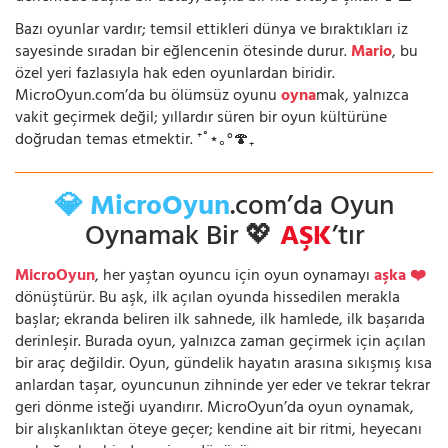
Bazı oyunlar vardır; temsil ettikleri dünya ve bıraktıkları iz
sayesinde sıradan bir eğlencenin ötesinde durur.
Mario
, bu
özel yeri fazlasıyla hak eden oyunlardan biridir.
MicroOyun.com’da bu ölümsüz oyunu
oyna
mak, yalnızca
vakit geçirmek değil; yıllardır süren bir oyun kültürüne
doğrudan temas etmektir. ⁺˚⋆｡°🍄₊
💎 MicroOyun
.com’da Oyun
Oynamak Bir 💖
AŞK
’tır
MicroOyun
, her yaştan oyuncu için oyun oynamayı
aşka ❤️
dönüştürür. Bu aşk, ilk açılan oyunda hissedilen merakla
başlar; ekranda beliren ilk sahnede, ilk hamlede, ilk başarıda
derinleşir. Burada oyun, yalnızca zaman geçirmek için açılan
bir araç değildir. Oyun, gündelik hayatın arasına sıkışmış kısa
anlardan taşar, oyuncunun zihninde yer eder ve tekrar tekrar
geri dönme isteği uyandırır. MicroOyun’da oyun oynamak,
bir alışkanlıktan öteye geçer; kendine ait bir ritmi, heyecanı