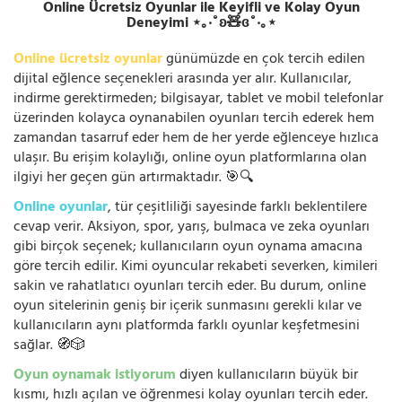
Online Ücretsiz Oyunlar ile Keyifli ve Kolay Oyun
Deneyimi ⋆｡‧˚ʚ🧸ɞ˚‧｡⋆
Online ücretsiz oyunlar
günümüzde en çok tercih edilen
dijital eğlence seçenekleri arasında yer alır. Kullanıcılar,
indirme gerektirmeden; bilgisayar, tablet ve mobil telefonlar
üzerinden kolayca oynanabilen oyunları tercih ederek hem
zamandan tasarruf eder hem de her yerde eğlenceye hızlıca
ulaşır. Bu erişim kolaylığı, online oyun platformlarına olan
ilgiyi her geçen gün artırmaktadır. 🎯🔍
Online oyunlar
, tür çeşitliliği sayesinde farklı beklentilere
cevap verir. Aksiyon, spor, yarış, bulmaca ve zeka oyunları
gibi birçok seçenek; kullanıcıların oyun oynama amacına
göre tercih edilir. Kimi oyuncular rekabeti severken, kimileri
sakin ve rahatlatıcı oyunları tercih eder. Bu durum, online
oyun sitelerinin geniş bir içerik sunmasını gerekli kılar ve
kullanıcıların aynı platformda farklı oyunlar keşfetmesini
sağlar. 🧭🎲
Oyun oynamak istiyorum
diyen kullanıcıların büyük bir
kısmı, hızlı açılan ve öğrenmesi kolay oyunları tercih eder.