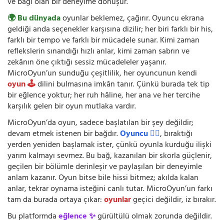
ve bağı olan bir deneyime dönüşür.
🌍 Bu dünyada
oyunlar beklemez, çağırır. Oyuncu ekrana
geldiği anda seçenekler karşısına dizilir; her biri farklı bir his,
farklı bir tempo ve farklı bir mücadele sunar. Kimi zaman
reflekslerin sınandığı hızlı anlar, kimi zaman sabrın ve
zekânın öne çıktığı sessiz mücadeleler yaşanır.
MicroOyun’un sunduğu çeşitlilik, her oyuncunun kendi
oyun 🕹️
dilini bulmasına imkân tanır. Çünkü burada tek tip
bir eğlence yoktur; her ruh hâline, her ana ve her tercihe
karşılık gelen bir oyun mutlaka vardır.
MicroOyun’da oyun, sadece başlatılan bir şey değildir;
devam etmek istenen bir bağdır.
Oyuncu 🧍‍♂️
, bıraktığı
yerden yeniden başlamak ister, çünkü oyunla kurduğu ilişki
yarım kalmayı sevmez. Bu bağ, kazanılan bir skorla güçlenir,
geçilen bir bölümle derinleşir ve paylaşılan bir deneyimle
anlam kazanır. Oyun bitse bile hissi bitmez; akılda kalan
anlar, tekrar oynama isteğini canlı tutar. MicroOyun’un farkı
tam da burada ortaya çıkar:
oyunlar
geçici değildir, iz bırakır.
Bu platformda
eğlence ✨
gürültülü olmak zorunda değildir.