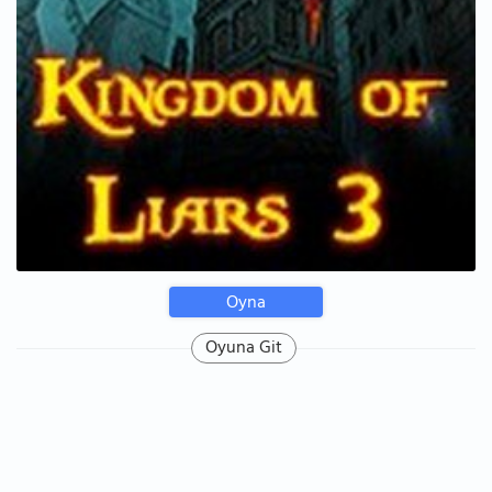
Oyna
Oyuna Git