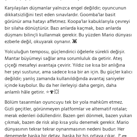
Karşılaşılan düşmanlar yalnızca engel değildir; oyuncunun
dikkatsizliğini test eden sınavlardır. Goomba’lar basit
görünür ama hatayı affetmez. Koopa’lar kabuklarıyla çevreyi
bir silaha dönüştürür. Bazı anlarda kaçmak, bazı anlarda
düşmanı bilinçli kullanmak gerekir. Bu yüzden Mario dünyası
ezberle değil, okuyarak oynanır. 👾
Yolculuğun temposu, güçlendirici öğelerle sürekli değişir.
Mantar büyümeyi sağlar ama sorumluluk da getirir. Ateş
çiçeği mesafeyi avantaja çevirir. Yıldız ise kısa bir anlığına
her şeyi susturur, ama sadece kısa bir an için. Bu güçler kalıcı
değildir; yanlış zamanda kullanıldığında avantaj saniyeler
içinde kaybolur. Bu da her ilerleyişi daha gergin, daha
anlamlı hâle getirir. ⭐🍄💥
Bölüm tasarımları oyuncuyu tek bir yola mahkûm etmez.
Gizli geçitler, görünmeyen platformlar ve alternatif rotalar;
merak edenleri ödüllendirir. Bazen geri dönmek, bazen yukarı
çıkmak, bazen de risk alıp kısa yolu denemek gerekir. Mario
dünyasının tekrar tekrar oynanmasının nedeni budur: Her
denemede başka bir detay, başka bir his ortaya çıkar. 🚩🧱