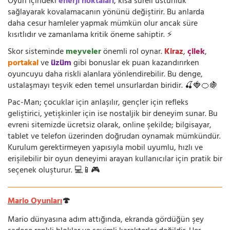
Oyun içindeki
enerji noktaları
, kısa süreli üstünlük
sağlayarak kovalamacanın yönünü değiştirir. Bu anlarda
daha cesur hamleler yapmak mümkün olur ancak süre
kısıtlıdır ve zamanlama kritik öneme sahiptir. ⚡
Skor sisteminde
meyveler
önemli rol oynar.
Kiraz
,
çilek
,
portakal
ve
üzüm
gibi bonuslar ek puan kazandırırken
oyuncuyu daha riskli alanlara yönlendirebilir. Bu denge,
ustalaşmayı teşvik eden temel unsurlardan biridir. 🍒🍓🍊🍇
Pac-Man; çocuklar için anlaşılır, gençler için refleks
geliştirici, yetişkinler için ise nostaljik bir deneyim sunar. Bu
evreni sitemizde ücretsiz olarak, online şekilde; bilgisayar,
tablet ve telefon üzerinden doğrudan oynamak mümkündür.
Kurulum gerektirmeyen yapısıyla mobil uyumlu, hızlı ve
erişilebilir bir oyun deneyimi arayan kullanıcılar için pratik bir
seçenek oluşturur. 💻📱🎮
Mario Oyunları
🍄
Mario dünyasına adım attığında, ekranda gördüğün şey