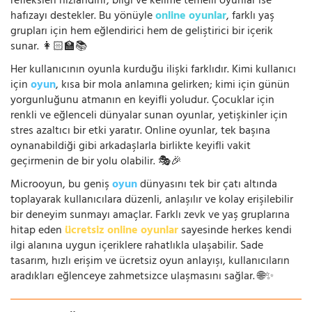
refleksleri hızlandırır, bilgi ve kelime temelli oyunlar ise
hafızayı destekler. Bu yönüyle
online oyunlar
, farklı yaş
grupları için hem eğlendirici hem de geliştirici bir içerik
sunar. 👩🏻‍🏫📚
Her kullanıcının oyunla kurduğu ilişki farklıdır. Kimi kullanıcı
için
oyun
, kısa bir mola anlamına gelirken; kimi için günün
yorgunluğunu atmanın en keyifli yoludur. Çocuklar için
renkli ve eğlenceli dünyalar sunan oyunlar, yetişkinler için
stres azaltıcı bir etki yaratır. Online oyunlar, tek başına
oynanabildiği gibi arkadaşlarla birlikte keyifli vakit
geçirmenin de bir yolu olabilir. 🎭🎉
Microoyun, bu geniş
oyun
dünyasını tek bir çatı altında
toplayarak kullanıcılara düzenli, anlaşılır ve kolay erişilebilir
bir deneyim sunmayı amaçlar. Farklı zevk ve yaş gruplarına
hitap eden
ücretsiz online oyunlar
sayesinde herkes kendi
ilgi alanına uygun içeriklere rahatlıkla ulaşabilir. Sade
tasarım, hızlı erişim ve ücretsiz oyun anlayışı, kullanıcıların
aradıkları eğlenceye zahmetsizce ulaşmasını sağlar. 🌐✨