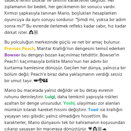
sadece renkli bloklar ve sevimli karakterler değildir. Her
zıplamanın bir bedeli, her gecikmenin bir sonucu vardır.
Kırmızı şapkasıyla tanınan Mario, boşlukları hesaplarken
oyuncuya da aynı soruyu sordurur: “Şimdi mi, yoksa bir adım
sonra mı?” Bu evrende ilerlemek refleks kadar sabır, hız kadar
dikkat ister. 👸🏼
Bu yolculuğun merkezinde güçlü ve net bir amaç bulunur.
Prenses Peach
, Mantar Krallığı’nın dengesini temsil ederken
Bowser
bu dengeyi bozan kaçınılmaz tehdittir. Bowser’ın
Peach’i kaçırmasıyla birlikte Mario’nun her adımı bir
kurtarma hamlesine dönüşür. Geçilen her dünya, yalnızca bir
bölüm değil; Peach’e biraz daha yaklaşmanın verdiği sessiz
bir umut taşır. 👑🐉🏰
Mario bu macerada yalnız değildir ve bu detay evrenin
ruhunu derinleştirir.
Luigi
, daha temkinli yapısıyla riskleri
azaltan bir denge unsurudur.
Yoshi
, ulaşılması zor alanları
mümkün kılarak hareket hissini değiştirir.
Toad
ise krallığın
yaşayan sesi gibidir; yalnız olmadığını hissettirir. Bu
karakterler, Mario dünyasını tek bir kahramanın koşusundan
çıkarıp yaşayan bir maceraya dönüştürür. 💗👸🏼🐢