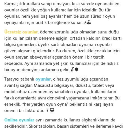
Karmaşık kurallara sahip olmayan, kısa sürede oynanabilen
oyunlar özellikle yoğun kullanıcılar için idealdir. Bu tür
oyunlar, hem yeni başlayanlar hem de uzun süredir oyun
oynayanlar için pratik bir eğlence sunar. ⚡🕹️
Ücretsiz oyunlar
, ödeme zorunluluğu olmadan sunulduğu
için kullanıcıların deneme eşiğini ortadan kaldırır. Kredi kartı
bilgisi girmeden, üyelik şartı olmadan oynanan oyunlar
güven algısını güçlendirir. Bu durum, özellikle çocuklar için
oyun arayan ebeveynler açısından önemli bir tercih
sebebidir. Aynı zamanda yetişkin kullanıcılar için de risksiz
bir oyun deneyimi anlamına gelir. 🔓🛡️
Tarayıcı tabanlı
oyunlar
, cihaz uyumluluğu açısından
avantaj sağlar. Masaüstü bilgisayar, dizüstü, tablet veya
mobil cihaz üzerinden oynanabilen oyunlar, kullanıcıların
farklı ortamlarda aynı deneyimi yaşamasına imkân tanır. Bu
esneklik, “her yerden oyun oyna” beklentisini karşılayan
önemli bir faktördür. 📱💻
Online oyunlar
aynı zamanda kullanıcı alışkanlıklarını da
şekillendirir. Skor tabloları, başarı sistemleri ve ilerleme kaydı