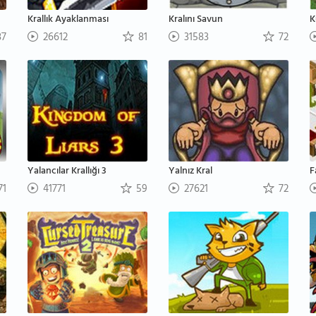
Krallık Ayaklanması
Kralını Savun
K
7
26612
81
31583
72
Yalancılar Krallığı 3
Yalnız Kral
F
71
41771
59
27621
72