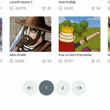
Lanetli Hazine 3
Kedi Krallığı
C
7
262706
89
34320
84
Altın Krallık
Kral ve Dört Prensesler
D
9
33489
58
29797
65
1
2