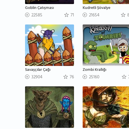
Goblin Çatışması
Kudretli Şövalye
22585
71
21654
8
Savaşçılar Çağı
Zombi Krallığı
32904
76
25160