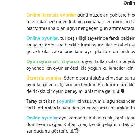
Onlin
Online ücretsiz oyunlar
günümüzde en çok tercih edile
telefonlar üzerinden kolayca oynanabilen oyunları te
platformlarına olan ilgiyi her geçen gün artırmaktadı
Online oyunlar
, tür çeşitliliği sayesinde farklı bek
amacına göre tercih edilir. Kimi oyuncular rekabeti se
gerekli kılar ve kullanıcıların aynı platformda farklı 
Oyun oynamak istiyorum
diyen kullanıcıların büyük
oynanabilen oyunlar özellikle yoğun kullanıcılar için
Ücretsiz oyunlar
, ödeme zorunluluğu olmadan sunuldu
oyunlar güven algısını güçlendirir. Bu durum, özellik
de risksiz bir oyun deneyimi anlamına gelir. 🔓🛡️
Tarayıcı tabanlı
oyunlar
, cihaz uyumluluğu açısından
farklı ortamlarda aynı deneyimi yaşamasına imkân tan
Online oyunlar
aynı zamanda kullanıcı alışkanlıklarını
dönmesini sağlar. Kullanıcılar, kendi gelişimini takip
sunduğunu gösterir. 📊🏆