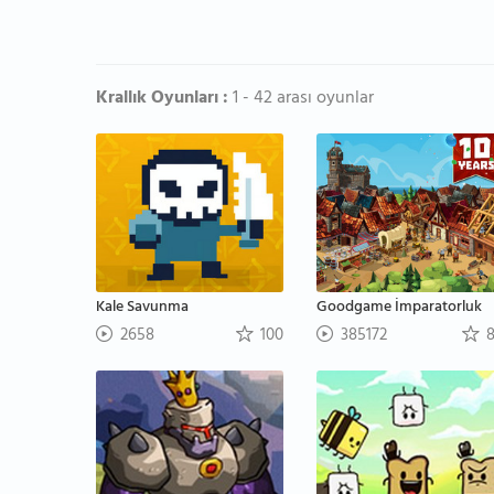
Krallık Oyunları :
1 - 42 arası oyunlar
Kale Savunma
Goodgame İmparatorluk
2658
100
385172
8