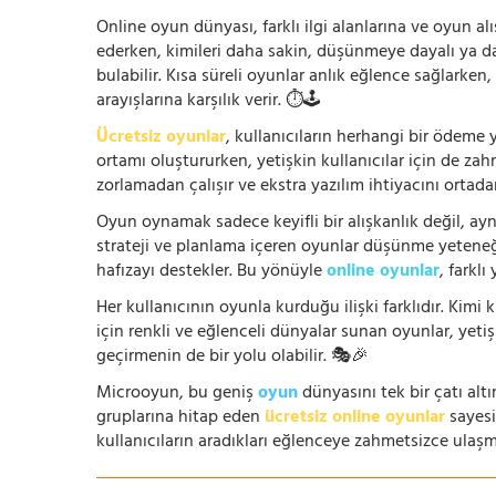
Online oyun dünyası, farklı ilgi alanlarına ve oyun alı
ederken, kimileri daha sakin, düşünmeye dayalı ya 
bulabilir. Kısa süreli oyunlar anlık eğlence sağlarke
arayışlarına karşılık verir. ⏱️🕹️
Ücretsiz oyunlar
, kullanıcıların herhangi bir ödem
ortamı oluştururken, yetişkin kullanıcılar için de za
zorlamadan çalışır ve ekstra yazılım ihtiyacını ortada
Oyun oynamak sadece keyifli bir alışkanlık değil, ay
strateji ve planlama içeren oyunlar düşünme yeteneğin
hafızayı destekler. Bu yönüyle
online oyunlar
, farklı
Her kullanıcının oyunla kurduğu ilişki farklıdır. Kimi k
için renkli ve eğlenceli dünyalar sunan oyunlar, yetişki
geçirmenin de bir yolu olabilir. 🎭🎉
Microoyun, bu geniş
oyun
dünyasını tek bir çatı altı
gruplarına hitap eden
ücretsiz online oyunlar
sayesin
kullanıcıların aradıkları eğlenceye zahmetsizce ulaşm