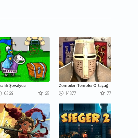
rallık Şövalyesi
Zombileri Temizle: Ortaçağ
6369
65
14377
77