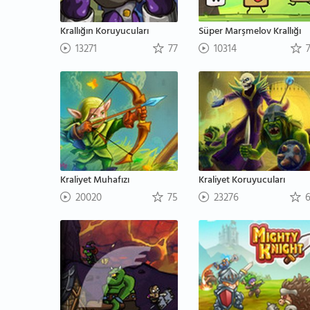
Krallığın Koruyucuları
Süper Marşmelov Krallığı
13271
77
10314
7
Kraliyet Muhafızı
Kraliyet Koruyucuları
20020
75
23276
6