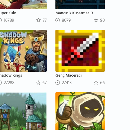
üper Kule
Mancınık Kuşatması 3
16789
77
8079
90
hadow Kings
Genç Maceracı
27288
67
27413
66