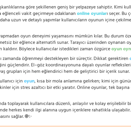
şkanlıklarına göre şekillenen geniş bir yelpazeye sahiptir. Kimi kull
da eğlenceli vakit geçirmeye odaklanan
online oyunlar
ı seçer. Bu 
n, daha uzun ve detaylı yapımlar kullanıcıların oyunun içine çekil
e yapmadan oyun deneyimi yaşamasını mümkün kılar. Bu durum özell
hmetsiz bir eğlence alternatifi sunar. Tarayıcı üzerinden oynanan o
n kaldırır. Böylece kullanıcılar istedikleri zaman özgürce
oyun oyn
nı zamanda öğrenmeyi destekleyen bir süreçtir. Dikkat gerektiren
i güçlendirir. El–göz koordinasyonuna dayalı oyunlar refleksleri hı
 yaş grupları için hem eğlendirici hem de geliştirici bir içerik sunar
ullanıcı için
oyun
, kısa bir mola anlamına gelirken; kimi için gü
nler için stres azaltıcı bir etki yaratır. Online oyunlar, tek başına 
nda toplayarak kullanıcılara düzenli, anlaşılır ve kolay erişilebili
de herkes kendi ilgi alanına uygun içeriklere rahatlıkla ulaşabilir.
asını sağlar. 🌐✨