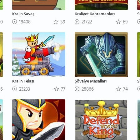
Kralın Savaşı
Kraliyet Kahramanları
S
0
18408
59
21722
69
Kralın Telaşı
Şövalye Masalları
S
6
23233
77
28866
74