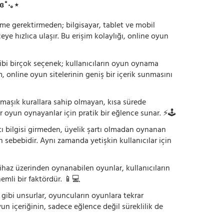
ɞ˚‧｡⋆
irme gerektirmeden; bilgisayar, tablet ve mobil
 hızlıca ulaşır. Bu erişim kolaylığı, online oyun
ı gibi birçok seçenek; kullanıcıların oyun oynama
m, online oyun sitelerinin geniş bir içerik sunmasını
armaşık kurallara sahip olmayan, kısa sürede
r oyun oynayanlar için pratik bir eğlence sunar. ⚡🕹️
tı bilgisi girmeden, üyelik şartı olmadan oynanan
 sebebidir. Aynı zamanda yetişkin kullanıcılar için
ihaz üzerinden oynanabilen oyunlar, kullanıcıların
emli bir faktördür. 📱💻
dı gibi unsurlar, oyuncuların oyunlara tekrar
yun içeriğinin, sadece eğlence değil süreklilik de