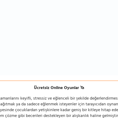
Ücretsiz Online Oyunlar 🦄
manlarını keyifli, stressiz ve eğlenceli bir şekilde değerlendirmesi
 dağıtmak ya da sadece eğlenmek isteyenler için tarayıcıdan oyn
ayesinde çocuklardan yetişkinlere kadar geniş bir kitleye hitap ede
 çözme gibi becerileri destekleyen bir alışkanlık haline gelmiştir