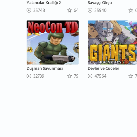
Yalancılar Krallığı 2
Savaşçı Okçu
35748
64
35940
6
Düşman Savunması
Devler ve Cüceler
32739
79
47564
7