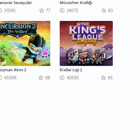
anavar Savaşçılar
Mücevher Krallığı
31590
77
24075
83
üşman Akını 2
Krallar Ligi 2
45909
88
40595
85