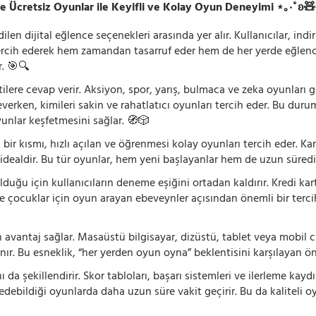
e Ücretsiz Oyunlar ile Keyifli ve Kolay Oyun Deneyimi ⋆｡‧˚ʚ
n dijital eğlence seçenekleri arasında yer alır. Kullanıcılar, ind
rcih ederek hem zamandan tasarruf eder hem de her yerde eğlenceye
r. 🎯🔍
lentilere cevap verir. Aksiyon, spor, yarış, bulmaca ve zeka oyunlar
verken, kimileri sakin ve rahatlatıcı oyunları tercih eder. Bu duru
oyunlar keşfetmesini sağlar. 🧭🎲
 bir kısmı, hızlı açılan ve öğrenmesi kolay oyunları tercih eder. K
 idealdir. Bu tür oyunlar, hem yeni başlayanlar hem de uzun süredi
ğu için kullanıcıların deneme eşiğini ortadan kaldırır. Kredi kar
le çocuklar için oyun arayan ebeveynler açısından önemli bir tercih
 avantaj sağlar. Masaüstü bilgisayar, dizüstü, tablet veya mobil c
ır. Bu esneklik, “her yerden oyun oyna” beklentisini karşılayan ön
 da şekillendirir. Skor tabloları, başarı sistemleri ve ilerleme kay
 edebildiği oyunlarda daha uzun süre vakit geçirir. Bu da kaliteli o