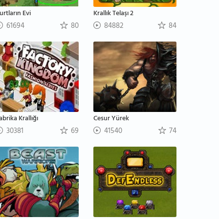
urtların Evi
Krallık Telaşı 2
61694
80
84882
84
abrika Krallığı
Cesur Yürek
30381
69
41540
74