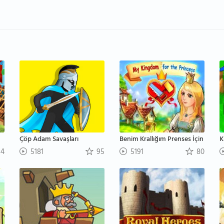
Çöp Adam Savaşları
Benim Krallığım Prenses İçin
K
4
5181
95
5191
80