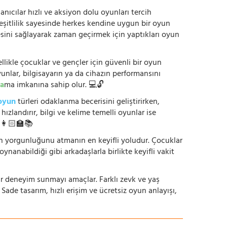
anıcılar hızlı ve aksiyon dolu oyunları tercih
çeşitlilik sayesinde herkes kendine uygun bir oyun
mesini sağlayarak zaman geçirmek için yaptıkları oyun
ikle çocuklar ve gençler için güvenli bir oyun
yunlar, bilgisayarın ya da cihazın performansını
a
ma imkanına sahip olur. 💻🔓
oyun
türleri odaklanma becerisini geliştirirken,
zlandırır, bilgi ve kelime temelli oyunlar ise
. 👩🏻‍🏫📚
nün yorgunluğunu atmanın en keyifli yoludur. Çocuklar
oynanabildiği gibi arkadaşlarla birlikte keyifli vakit
r bir deneyim sunmayı amaçlar. Farklı zevk ve yaş
 Sade tasarım, hızlı erişim ve ücretsiz oyun anlayışı,