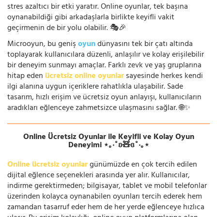
stres azaltıcı bir etki yaratır. Online oyunlar, tek başına
oynanabildiği gibi arkadaşlarla birlikte keyifli vakit
geçirmenin de bir yolu olabilir. 🎭🎉
Microoyun, bu geniş
oyun
dünyasını tek bir çatı altında
toplayarak kullanıcılara düzenli, anlaşılır ve kolay erişilebilir
bir deneyim sunmayı amaçlar. Farklı zevk ve yaş gruplarına
hitap eden
ücretsiz online oyunlar
sayesinde herkes kendi
ilgi alanına uygun içeriklere rahatlıkla ulaşabilir. Sade
tasarım, hızlı erişim ve ücretsiz oyun anlayışı, kullanıcıların
aradıkları eğlenceye zahmetsizce ulaşmasını sağlar. 🌐✨
Online Ücretsiz Oyunlar ile Keyifli ve Kolay Oyun
Deneyimi ⋆｡‧˚ʚ🧸ɞ˚‧｡⋆
Online ücretsiz oyunlar
günümüzde en çok tercih edilen
dijital eğlence seçenekleri arasında yer alır. Kullanıcılar,
indirme gerektirmeden; bilgisayar, tablet ve mobil telefonlar
üzerinden kolayca oynanabilen oyunları tercih ederek hem
zamandan tasarruf eder hem de her yerde eğlenceye hızlıca