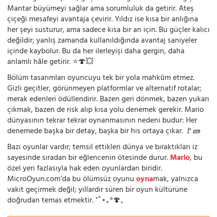
Mantar büyümeyi sağlar ama sorumluluk da getirir. Ateş
çiçeği mesafeyi avantaja çevirir. Yıldız ise kısa bir anlığına
her şeyi susturur, ama sadece kısa bir an için. Bu güçler kalıcı
değildir; yanlış zamanda kullanıldığında avantaj saniyeler
içinde kaybolur. Bu da her ilerleyişi daha gergin, daha
anlamlı hâle getirir. ⭐🍄💥
Bölüm tasarımları oyuncuyu tek bir yola mahkûm etmez.
Gizli geçitler, görünmeyen platformlar ve alternatif rotalar;
merak edenleri ödüllendirir. Bazen geri dönmek, bazen yukarı
çıkmak, bazen de risk alıp kısa yolu denemek gerekir. Mario
dünyasının tekrar tekrar oynanmasının nedeni budur: Her
denemede başka bir detay, başka bir his ortaya çıkar. 🚩🧱
Bazı oyunlar vardır; temsil ettikleri dünya ve bıraktıkları iz
sayesinde sıradan bir eğlencenin ötesinde durur.
Mario
, bu
özel yeri fazlasıyla hak eden oyunlardan biridir.
MicroOyun.com’da bu ölümsüz oyunu
oyna
mak, yalnızca
vakit geçirmek değil; yıllardır süren bir oyun kültürüne
doğrudan temas etmektir. ⁺˚⋆｡°🍄₊