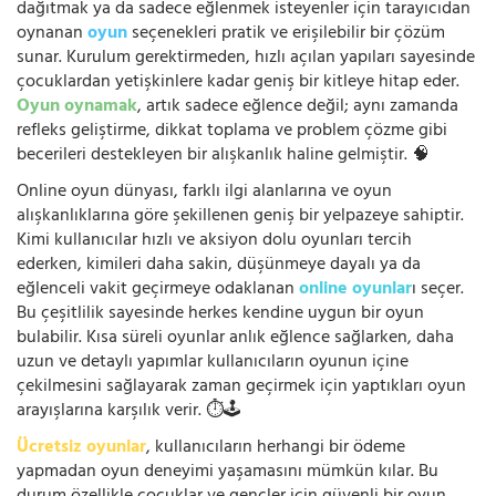
dağıtmak ya da sadece eğlenmek isteyenler için tarayıcıdan
oynanan
oyun
seçenekleri pratik ve erişilebilir bir çözüm
sunar. Kurulum gerektirmeden, hızlı açılan yapıları sayesinde
çocuklardan yetişkinlere kadar geniş bir kitleye hitap eder.
Oyun oynamak
, artık sadece eğlence değil; aynı zamanda
refleks geliştirme, dikkat toplama ve problem çözme gibi
becerileri destekleyen bir alışkanlık haline gelmiştir. 🧠
Online oyun dünyası, farklı ilgi alanlarına ve oyun
alışkanlıklarına göre şekillenen geniş bir yelpazeye sahiptir.
Kimi kullanıcılar hızlı ve aksiyon dolu oyunları tercih
ederken, kimileri daha sakin, düşünmeye dayalı ya da
eğlenceli vakit geçirmeye odaklanan
online oyunlar
ı seçer.
Bu çeşitlilik sayesinde herkes kendine uygun bir oyun
bulabilir. Kısa süreli oyunlar anlık eğlence sağlarken, daha
uzun ve detaylı yapımlar kullanıcıların oyunun içine
çekilmesini sağlayarak zaman geçirmek için yaptıkları oyun
arayışlarına karşılık verir. ⏱️🕹️
Ücretsiz oyunlar
, kullanıcıların herhangi bir ödeme
yapmadan oyun deneyimi yaşamasını mümkün kılar. Bu