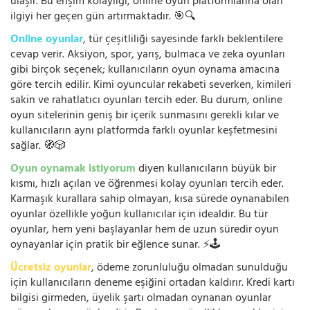
ulaşır. Bu erişim kolaylığı, online oyun platformlarına olan
ilgiyi her geçen gün artırmaktadır. 🎯🔍
Online oyunlar
, tür çeşitliliği sayesinde farklı beklentilere
cevap verir. Aksiyon, spor, yarış, bulmaca ve zeka oyunları
gibi birçok seçenek; kullanıcıların oyun oynama amacına
göre tercih edilir. Kimi oyuncular rekabeti severken, kimileri
sakin ve rahatlatıcı oyunları tercih eder. Bu durum, online
oyun sitelerinin geniş bir içerik sunmasını gerekli kılar ve
kullanıcıların aynı platformda farklı oyunlar keşfetmesini
sağlar. 🧭🎲
Oyun oynamak istiyorum
diyen kullanıcıların büyük bir
kısmı, hızlı açılan ve öğrenmesi kolay oyunları tercih eder.
Karmaşık kurallara sahip olmayan, kısa sürede oynanabilen
oyunlar özellikle yoğun kullanıcılar için idealdir. Bu tür
oyunlar, hem yeni başlayanlar hem de uzun süredir oyun
oynayanlar için pratik bir eğlence sunar. ⚡🕹️
Ücretsiz oyunlar
, ödeme zorunluluğu olmadan sunulduğu
için kullanıcıların deneme eşiğini ortadan kaldırır. Kredi kartı
bilgisi girmeden, üyelik şartı olmadan oynanan oyunlar