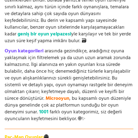
özelliklerden biridir. Burada yalnızca temel oyun türleriyle
sınırlı kalmaz, aynı türün içinde farklı oynanışlara, temalara
ve detaylara sahip çok sayıda oyun dünyasını
keşfedebilirsiniz. Bu derin ve kapsamlı yapı sayesinde
kullanıcılar, benzer oyun sitelerinde karşılaşamayacakları
kadar
geniş bir oyun yelpazesi
yle karşılaşır ve tek bir yerde
uzun süre keşif yapma imkânı bulur. 🗃️
Oyun kategorileri
arasında gezindikçe, aradığınız oyuna
yaklaşmak için filtrelemek ya da uzun uzun aramak zorunda
kalmazsınız. İlgi alanınıza en yakın oyunları kısa sürede
bulabilir, daha önce hiç denemediğiniz türlerle karşılaşabilir
ve oyun alışkanlıklarınızı sürekli genişletebilirsiniz. Bu
sistemli ve detaylı yapı, oyun oynamayı rastgele bir deneyim
olmaktan çıkarır; keşfetmeye dayalı, düzenli ve keyifli bir
sürece dönüştürür.
Microoyun
, bu kapsamlı oyun düzeniyle
dünya genelinde çok az platformun sunduğu bir oyun
deneyimi sunar.
1001
farklı oyun kategorimiz, siz değerli
oyuncuların keşfetmesini bekliyor. 🌐✨
Pac-Man Oyunları
👻