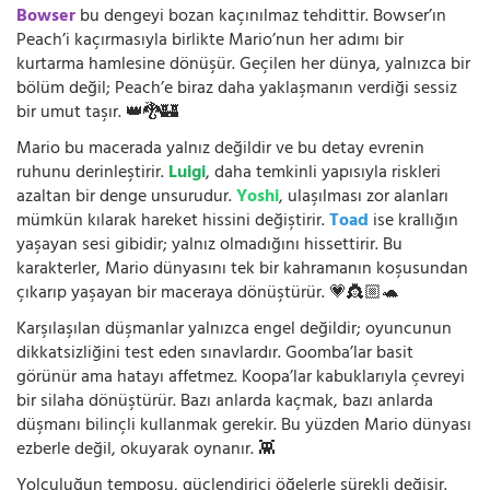
Bowser
bu dengeyi bozan kaçınılmaz tehdittir. Bowser’ın
Peach’i kaçırmasıyla birlikte Mario’nun her adımı bir
kurtarma hamlesine dönüşür. Geçilen her dünya, yalnızca bir
bölüm değil; Peach’e biraz daha yaklaşmanın verdiği sessiz
bir umut taşır. 👑🐉🏰
Mario bu macerada yalnız değildir ve bu detay evrenin
ruhunu derinleştirir.
Luigi
, daha temkinli yapısıyla riskleri
azaltan bir denge unsurudur.
Yoshi
, ulaşılması zor alanları
mümkün kılarak hareket hissini değiştirir.
Toad
ise krallığın
yaşayan sesi gibidir; yalnız olmadığını hissettirir. Bu
karakterler, Mario dünyasını tek bir kahramanın koşusundan
çıkarıp yaşayan bir maceraya dönüştürür. 💗👸🏼🐢
Karşılaşılan düşmanlar yalnızca engel değildir; oyuncunun
dikkatsizliğini test eden sınavlardır. Goomba’lar basit
görünür ama hatayı affetmez. Koopa’lar kabuklarıyla çevreyi
bir silaha dönüştürür. Bazı anlarda kaçmak, bazı anlarda
düşmanı bilinçli kullanmak gerekir. Bu yüzden Mario dünyası
ezberle değil, okuyarak oynanır. 👾
Yolculuğun temposu, güçlendirici öğelerle sürekli değişir.