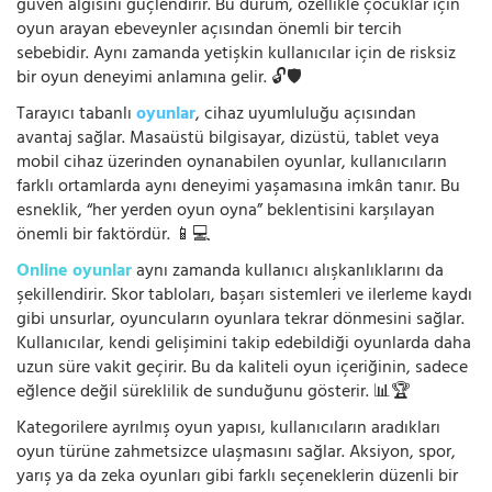
güven algısını güçlendirir. Bu durum, özellikle çocuklar için
oyun arayan ebeveynler açısından önemli bir tercih
sebebidir. Aynı zamanda yetişkin kullanıcılar için de risksiz
bir oyun deneyimi anlamına gelir. 🔓🛡️
Tarayıcı tabanlı
oyunlar
, cihaz uyumluluğu açısından
avantaj sağlar. Masaüstü bilgisayar, dizüstü, tablet veya
mobil cihaz üzerinden oynanabilen oyunlar, kullanıcıların
farklı ortamlarda aynı deneyimi yaşamasına imkân tanır. Bu
esneklik, “her yerden oyun oyna” beklentisini karşılayan
önemli bir faktördür. 📱💻
Online oyunlar
aynı zamanda kullanıcı alışkanlıklarını da
şekillendirir. Skor tabloları, başarı sistemleri ve ilerleme kaydı
gibi unsurlar, oyuncuların oyunlara tekrar dönmesini sağlar.
Kullanıcılar, kendi gelişimini takip edebildiği oyunlarda daha
uzun süre vakit geçirir. Bu da kaliteli oyun içeriğinin, sadece
eğlence değil süreklilik de sunduğunu gösterir. 📊🏆
Kategorilere ayrılmış oyun yapısı, kullanıcıların aradıkları
oyun türüne zahmetsizce ulaşmasını sağlar. Aksiyon, spor,
yarış ya da zeka oyunları gibi farklı seçeneklerin düzenli bir