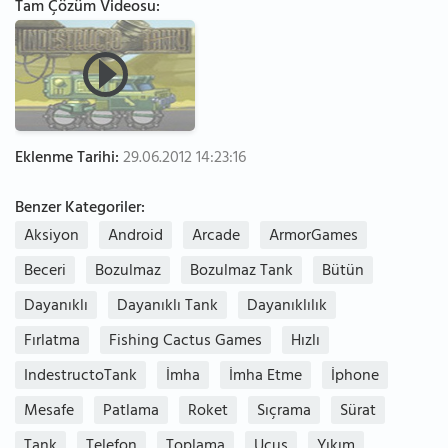
Tam Çözüm Videosu:
Eklenme Tarihi:
29.06.2012 14:23:16
Benzer Kategoriler:
Aksiyon
Android
Arcade
ArmorGames
Beceri
Bozulmaz
Bozulmaz Tank
Bütün
Dayanıklı
Dayanıklı Tank
Dayanıklılık
Fırlatma
Fishing Cactus Games
Hızlı
IndestructoTank
İmha
İmha Etme
İphone
Mesafe
Patlama
Roket
Sıçrama
Sürat
Tank
Telefon
Toplama
Uçuş
Yıkım