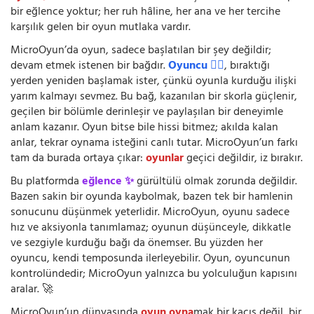
bir eğlence yoktur; her ruh hâline, her ana ve her tercihe
karşılık gelen bir oyun mutlaka vardır.
MicroOyun’da oyun, sadece başlatılan bir şey değildir;
devam etmek istenen bir bağdır.
Oyuncu 🧍‍♂️
, bıraktığı
yerden yeniden başlamak ister, çünkü oyunla kurduğu ilişki
yarım kalmayı sevmez. Bu bağ, kazanılan bir skorla güçlenir,
geçilen bir bölümle derinleşir ve paylaşılan bir deneyimle
anlam kazanır. Oyun bitse bile hissi bitmez; akılda kalan
anlar, tekrar oynama isteğini canlı tutar. MicroOyun’un farkı
tam da burada ortaya çıkar:
oyunlar
geçici değildir, iz bırakır.
Bu platformda
eğlence ✨
gürültülü olmak zorunda değildir.
Bazen sakin bir oyunda kaybolmak, bazen tek bir hamlenin
sonucunu düşünmek yeterlidir. MicroOyun, oyunu sadece
hız ve aksiyonla tanımlamaz; oyunun düşünceyle, dikkatle
ve sezgiyle kurduğu bağı da önemser. Bu yüzden her
oyuncu, kendi temposunda ilerleyebilir. Oyun, oyuncunun
kontrolündedir; MicroOyun yalnızca bu yolculuğun kapısını
aralar. 🚀
MicroOyun’un dünyasında
oyun oyna
mak bir kaçış değil, bir