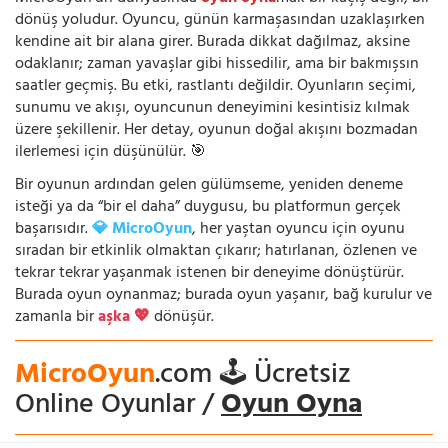
dönüş yoludur. Oyuncu, günün karmaşasından uzaklaşırken
kendine ait bir alana girer. Burada dikkat dağılmaz, aksine
odaklanır; zaman yavaşlar gibi hissedilir, ama bir bakmışsın
saatler geçmiş. Bu etki, rastlantı değildir. Oyunların seçimi,
sunumu ve akışı, oyuncunun deneyimini kesintisiz kılmak
üzere şekillenir. Her detay, oyunun doğal akışını bozmadan
ilerlemesi için düşünülür. 🎯
Bir oyunun ardından gelen gülümseme, yeniden deneme
isteği ya da “bir el daha” duygusu, bu platformun gerçek
başarısıdır.
💎 MicroOyun
, her yaştan oyuncu için oyunu
sıradan bir etkinlik olmaktan çıkarır; hatırlanan, özlenen ve
tekrar tekrar yaşanmak istenen bir deneyime dönüştürür.
Burada oyun oynanmaz; burada oyun yaşanır, bağ kurulur ve
zamanla bir
aşka 💖
dönüşür.
MicroOyun
.com 🕹️ Ücretsiz
Online Oyunlar /
Oyun Oyna