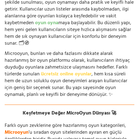
şekilde sunulması, oyun oynamayı daha pratik ve keyifli hale
getirir. Kullanıcılar uzun listeler arasında kaybolmadan, ilgi
alanlarına göre oyunları kolayca keşfedebilir ve vakit
kaybetmeden
oyun oyna
maya başlayabilir. Bu düzenli yapı,
hem yeni gelen kullanıcıların siteye hızlıca alışmasını sağlar
hem de sık oynayan kullanıcılar için konforlu bir deneyim
sunar. 🗂️🧭
Microoyun, bunları ve daha fazlasını dikkate alarak
hazırlanmış bir oyun platformu olarak, kullanıcıların ihtiyaç
duyduğu oyunlara zahmetsizce ulaşmasını hedefler. Farklı
türlerde sunulan
ücretsiz online oyunlar
, hem kısa süreli
hem de uzun soluklu oyun deneyimleri arayan kullanıcılar
için geniş bir seçenek sunar. Bu yapı sayesinde oyun
oynamak, planlı ve keyifli bir deneyime dönüşür. ✨
Keşfetmeye Değer MicroOyun Dünyası 🚀
Farklı oyun zevklerine göre hazırlanmış oyun kategorileri,
Microoyun
’u sıradan oyun sitelerinden ayıran en güçlü