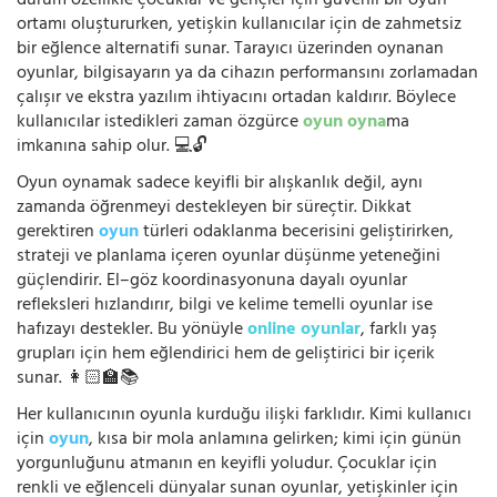
durum özellikle çocuklar ve gençler için güvenli bir oyun
ortamı oluştururken, yetişkin kullanıcılar için de zahmetsiz
bir eğlence alternatifi sunar. Tarayıcı üzerinden oynanan
oyunlar, bilgisayarın ya da cihazın performansını zorlamadan
çalışır ve ekstra yazılım ihtiyacını ortadan kaldırır. Böylece
kullanıcılar istedikleri zaman özgürce
oyun oyna
ma
imkanına sahip olur. 💻🔓
Oyun oynamak sadece keyifli bir alışkanlık değil, aynı
zamanda öğrenmeyi destekleyen bir süreçtir. Dikkat
gerektiren
oyun
türleri odaklanma becerisini geliştirirken,
strateji ve planlama içeren oyunlar düşünme yeteneğini
güçlendirir. El–göz koordinasyonuna dayalı oyunlar
refleksleri hızlandırır, bilgi ve kelime temelli oyunlar ise
hafızayı destekler. Bu yönüyle
online oyunlar
, farklı yaş
grupları için hem eğlendirici hem de geliştirici bir içerik
sunar. 👩🏻‍🏫📚
Her kullanıcının oyunla kurduğu ilişki farklıdır. Kimi kullanıcı
için
oyun
, kısa bir mola anlamına gelirken; kimi için günün
yorgunluğunu atmanın en keyifli yoludur. Çocuklar için
renkli ve eğlenceli dünyalar sunan oyunlar, yetişkinler için