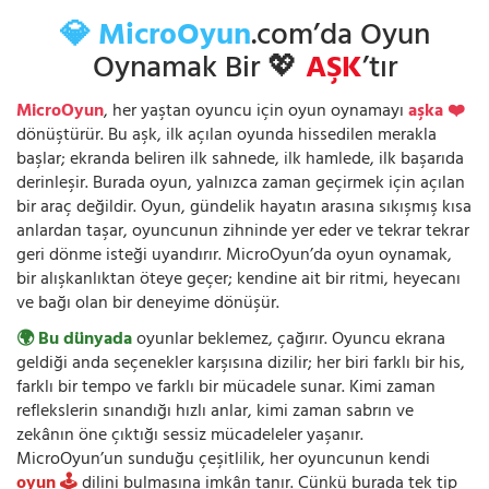
💎 MicroOyun
.com’da Oyun
Oynamak Bir 💖
AŞK
’tır
MicroOyun
, her yaştan oyuncu için oyun oynamayı
aşka ❤️
dönüştürür. Bu aşk, ilk açılan oyunda hissedilen merakla
başlar; ekranda beliren ilk sahnede, ilk hamlede, ilk başarıda
derinleşir. Burada oyun, yalnızca zaman geçirmek için açılan
bir araç değildir. Oyun, gündelik hayatın arasına sıkışmış kısa
anlardan taşar, oyuncunun zihninde yer eder ve tekrar tekrar
geri dönme isteği uyandırır. MicroOyun’da oyun oynamak,
bir alışkanlıktan öteye geçer; kendine ait bir ritmi, heyecanı
ve bağı olan bir deneyime dönüşür.
🌍 Bu dünyada
oyunlar beklemez, çağırır. Oyuncu ekrana
geldiği anda seçenekler karşısına dizilir; her biri farklı bir his,
farklı bir tempo ve farklı bir mücadele sunar. Kimi zaman
reflekslerin sınandığı hızlı anlar, kimi zaman sabrın ve
zekânın öne çıktığı sessiz mücadeleler yaşanır.
MicroOyun’un sunduğu çeşitlilik, her oyuncunun kendi
oyun 🕹️
dilini bulmasına imkân tanır. Çünkü burada tek tip