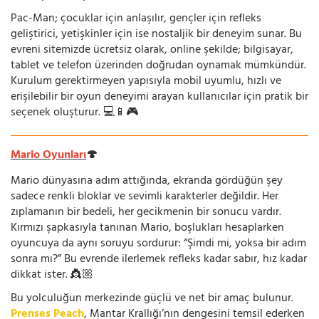
Pac-Man; çocuklar için anlaşılır, gençler için refleks
geliştirici, yetişkinler için ise nostaljik bir deneyim sunar. Bu
evreni sitemizde ücretsiz olarak, online şekilde; bilgisayar,
tablet ve telefon üzerinden doğrudan oynamak mümkündür.
Kurulum gerektirmeyen yapısıyla mobil uyumlu, hızlı ve
erişilebilir bir oyun deneyimi arayan kullanıcılar için pratik bir
seçenek oluşturur. 💻📱🎮
Mario Oyunları
🍄
Mario dünyasına adım attığında, ekranda gördüğün şey
sadece renkli bloklar ve sevimli karakterler değildir. Her
zıplamanın bir bedeli, her gecikmenin bir sonucu vardır.
Kırmızı şapkasıyla tanınan Mario, boşlukları hesaplarken
oyuncuya da aynı soruyu sordurur: “Şimdi mi, yoksa bir adım
sonra mı?” Bu evrende ilerlemek refleks kadar sabır, hız kadar
dikkat ister. 👸🏼
Bu yolculuğun merkezinde güçlü ve net bir amaç bulunur.
Prenses Peach
, Mantar Krallığı’nın dengesini temsil ederken