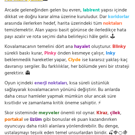
Arcade geleneğinden gelen bu evren,
labirent
yapısı içinde
dikkat ve doğru karar alma üzerine kuruludur. Dar
koridorlar
arasında ilerlerken hedef, harita üzerindeki tüm
noktaları
temizlemektir. Alan yapısı basit görünse de ilerledikçe hata
payı azalır ve rota seçimi daha belirleyici hâle gelir. 🕹️
Kovalamacanın temelini dört ana
hayalet
oluşturur.
Blinky
sürekli baskı kurar,
Pinky
önden kesmeye çalışır,
Inky
beklenmedik hareketler yapar,
Clyde
ise kararsız yaklaş-kaç
davranışı sergiler. Bu farklılıklar, her bölümde yeni bir strateji
gerektirir. 👻
Oyun içindeki
enerji noktaları
, kısa süreli üstünlük
sağlayarak kovalamacanın yönünü değiştirir. Bu anlarda
daha cesur hamleler yapmak mümkün olur ancak süre
kısıtlıdır ve zamanlama kritik öneme sahiptir. ⚡
Skor sisteminde
meyveler
önemli rol oynar.
Kiraz
,
çilek
,
portakal
ve
üzüm
gibi bonuslar ek puan kazandırırken
oyuncuyu daha riskli alanlara yönlendirebilir. Bu denge,
ustalaşmayı teşvik eden temel unsurlardan biridir. 🍒🍓🍊🍇