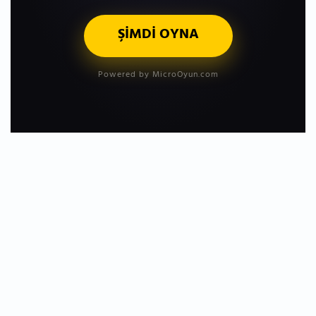
ŞİMDİ OYNA
Powered by MicroOyun.com