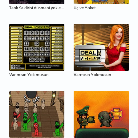
Tank Saldirisi düsmani yok etme
Uç ve Yoket
Var mısın Yok musun
Varmısın Yokmusun