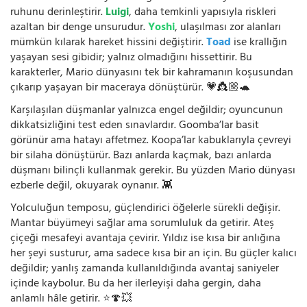
ruhunu derinleştirir.
Luigi
, daha temkinli yapısıyla riskleri
azaltan bir denge unsurudur.
Yoshi
, ulaşılması zor alanları
mümkün kılarak hareket hissini değiştirir.
Toad
ise krallığın
yaşayan sesi gibidir; yalnız olmadığını hissettirir. Bu
karakterler, Mario dünyasını tek bir kahramanın koşusundan
çıkarıp yaşayan bir maceraya dönüştürür. 💗👸🏼🐢
Karşılaşılan düşmanlar yalnızca engel değildir; oyuncunun
dikkatsizliğini test eden sınavlardır. Goomba’lar basit
görünür ama hatayı affetmez. Koopa’lar kabuklarıyla çevreyi
bir silaha dönüştürür. Bazı anlarda kaçmak, bazı anlarda
düşmanı bilinçli kullanmak gerekir. Bu yüzden Mario dünyası
ezberle değil, okuyarak oynanır. 👾
Yolculuğun temposu, güçlendirici öğelerle sürekli değişir.
Mantar büyümeyi sağlar ama sorumluluk da getirir. Ateş
çiçeği mesafeyi avantaja çevirir. Yıldız ise kısa bir anlığına
her şeyi susturur, ama sadece kısa bir an için. Bu güçler kalıcı
değildir; yanlış zamanda kullanıldığında avantaj saniyeler
içinde kaybolur. Bu da her ilerleyişi daha gergin, daha
anlamlı hâle getirir. ⭐🍄💥