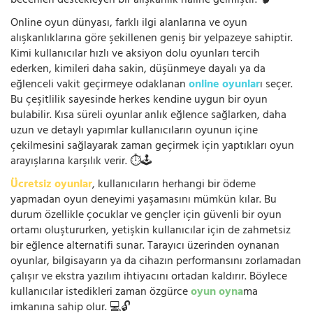
becerileri destekleyen bir alışkanlık haline gelmiştir. 🧠
Online oyun dünyası, farklı ilgi alanlarına ve oyun
alışkanlıklarına göre şekillenen geniş bir yelpazeye sahiptir.
Kimi kullanıcılar hızlı ve aksiyon dolu oyunları tercih
ederken, kimileri daha sakin, düşünmeye dayalı ya da
eğlenceli vakit geçirmeye odaklanan
online oyunlar
ı seçer.
Bu çeşitlilik sayesinde herkes kendine uygun bir oyun
bulabilir. Kısa süreli oyunlar anlık eğlence sağlarken, daha
uzun ve detaylı yapımlar kullanıcıların oyunun içine
çekilmesini sağlayarak zaman geçirmek için yaptıkları oyun
arayışlarına karşılık verir. ⏱️🕹️
Ücretsiz oyunlar
, kullanıcıların herhangi bir ödeme
yapmadan oyun deneyimi yaşamasını mümkün kılar. Bu
durum özellikle çocuklar ve gençler için güvenli bir oyun
ortamı oluştururken, yetişkin kullanıcılar için de zahmetsiz
bir eğlence alternatifi sunar. Tarayıcı üzerinden oynanan
oyunlar, bilgisayarın ya da cihazın performansını zorlamadan
çalışır ve ekstra yazılım ihtiyacını ortadan kaldırır. Böylece
kullanıcılar istedikleri zaman özgürce
oyun oyna
ma
imkanına sahip olur. 💻🔓