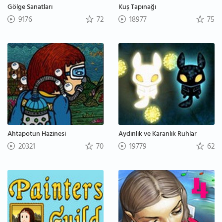
Gölge Sanatları
Kuş Tapınağı
9176
72
18977
75
Ahtapotun Hazinesi
Aydınlık ve Karanlık Ruhlar
20321
70
19779
62