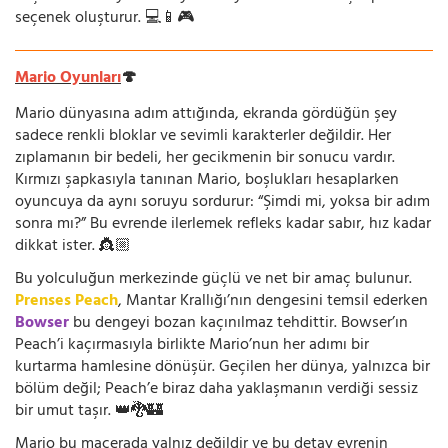
seçenek oluşturur. 💻📱🎮
Mario Oyunları
🍄
Mario dünyasına adım attığında, ekranda gördüğün şey
sadece renkli bloklar ve sevimli karakterler değildir. Her
zıplamanın bir bedeli, her gecikmenin bir sonucu vardır.
Kırmızı şapkasıyla tanınan Mario, boşlukları hesaplarken
oyuncuya da aynı soruyu sordurur: “Şimdi mi, yoksa bir adım
sonra mı?” Bu evrende ilerlemek refleks kadar sabır, hız kadar
dikkat ister. 👸🏼
Bu yolculuğun merkezinde güçlü ve net bir amaç bulunur.
Prenses Peach
, Mantar Krallığı’nın dengesini temsil ederken
Bowser
bu dengeyi bozan kaçınılmaz tehdittir. Bowser’ın
Peach’i kaçırmasıyla birlikte Mario’nun her adımı bir
kurtarma hamlesine dönüşür. Geçilen her dünya, yalnızca bir
bölüm değil; Peach’e biraz daha yaklaşmanın verdiği sessiz
bir umut taşır. 👑🐉🏰
Mario bu macerada yalnız değildir ve bu detay evrenin