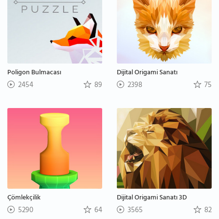
Poligon Bulmacası
Dijital Origami Sanatı
2454
89
2398
75
Çömlekçilik
Dijital Origami Sanatı 3D
5290
64
3565
82