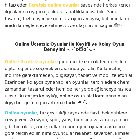
hitap eden
ücretsiz online oyunlar
sayesinde herkes kendi
ilgi alanına uygun içeriklere rahatlıkla ulaşabilir. Sade
tasarım, hızlı erişim ve ücretsiz oyun anlayışı, kullanıcıların
aradıkları eğlenceye zahmetsizce ulaşmasını sağlar. 🌐✨
Online Ücretsiz Oyunlar ile Keyifli ve Kolay Oyun
Deneyimi ⋆｡‧˚ʚ🧸ɞ˚‧｡⋆
Online ücretsiz oyunlar
günümüzde en çok tercih edilen
dijital eğlence seçenekleri arasında yer alır. Kullanıcılar,
indirme gerektirmeden; bilgisayar, tablet ve mobil telefonlar
üzerinden kolayca oynanabilen oyunları tercih ederek hem
zamandan tasarruf eder hem de her yerde eğlenceye hızlıca
ulaşır. Bu erişim kolaylığı, online oyun platformlarına olan
ilgiyi her geçen gün artırmaktadır. 🎯🔍
Online oyunlar
, tür çeşitliliği sayesinde farklı beklentilere
cevap verir. Aksiyon, spor, yarış, bulmaca ve zeka oyunları
gibi birçok seçenek; kullanıcıların oyun oynama amacına
göre tercih edilir. Kimi oyuncular rekabeti severken, kimileri