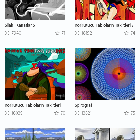
Silahlı Kanatlar 5
Korkutucu Tabloların Taklitleri 3
7940
71
18192
74
Korkutucu Tabloların Taklitleri
Spirograf
18039
70
13821
75