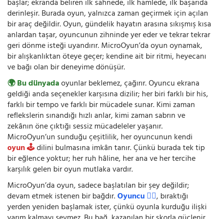
başlar; ekranda beliren ilk sahnede, ilk hamlede, ilk başarıda
derinleşir. Burada oyun, yalnızca zaman geçirmek için açılan
bir araç değildir. Oyun, gündelik hayatın arasına sıkışmış kısa
anlardan taşar, oyuncunun zihninde yer eder ve tekrar tekrar
geri dönme isteği uyandırır. MicroOyun’da oyun oynamak,
bir alışkanlıktan öteye geçer; kendine ait bir ritmi, heyecanı
ve bağı olan bir deneyime dönüşür.
🌍 Bu dünyada
oyunlar beklemez, çağırır. Oyuncu ekrana
geldiği anda seçenekler karşısına dizilir; her biri farklı bir his,
farklı bir tempo ve farklı bir mücadele sunar. Kimi zaman
reflekslerin sınandığı hızlı anlar, kimi zaman sabrın ve
zekânın öne çıktığı sessiz mücadeleler yaşanır.
MicroOyun’un sunduğu çeşitlilik, her oyuncunun kendi
oyun 🕹️
dilini bulmasına imkân tanır. Çünkü burada tek tip
bir eğlence yoktur; her ruh hâline, her ana ve her tercihe
karşılık gelen bir oyun mutlaka vardır.
MicroOyun’da oyun, sadece başlatılan bir şey değildir;
devam etmek istenen bir bağdır.
Oyuncu 🧍‍♂️
, bıraktığı
yerden yeniden başlamak ister, çünkü oyunla kurduğu ilişki
yarım kalmayı sevmez. Bu bağ, kazanılan bir skorla güçlenir,