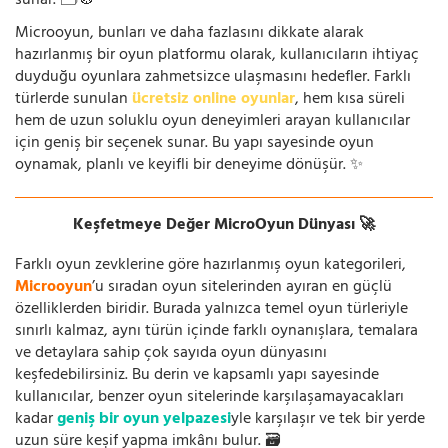
sunar. 🗂️🧭
Microoyun, bunları ve daha fazlasını dikkate alarak
hazırlanmış bir oyun platformu olarak, kullanıcıların ihtiyaç
duyduğu oyunlara zahmetsizce ulaşmasını hedefler. Farklı
türlerde sunulan
ücretsiz online oyunlar
, hem kısa süreli
hem de uzun soluklu oyun deneyimleri arayan kullanıcılar
için geniş bir seçenek sunar. Bu yapı sayesinde oyun
oynamak, planlı ve keyifli bir deneyime dönüşür. ✨
Keşfetmeye Değer MicroOyun Dünyası 🚀
Farklı oyun zevklerine göre hazırlanmış oyun kategorileri,
Microoyun
’u sıradan oyun sitelerinden ayıran en güçlü
özelliklerden biridir. Burada yalnızca temel oyun türleriyle
sınırlı kalmaz, aynı türün içinde farklı oynanışlara, temalara
ve detaylara sahip çok sayıda oyun dünyasını
keşfedebilirsiniz. Bu derin ve kapsamlı yapı sayesinde
kullanıcılar, benzer oyun sitelerinde karşılaşamayacakları
kadar
geniş bir oyun yelpazesi
yle karşılaşır ve tek bir yerde
uzun süre keşif yapma imkânı bulur. 🗃️