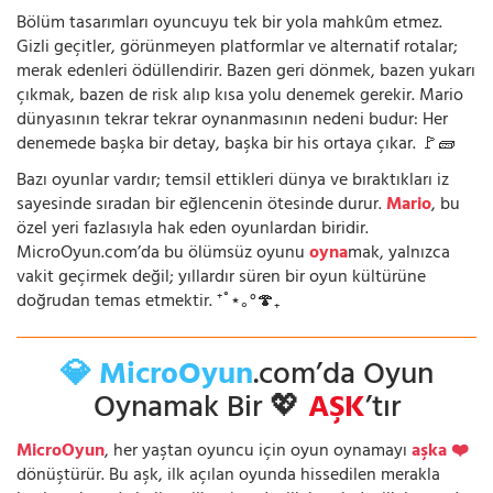
Bölüm tasarımları oyuncuyu tek bir yola mahkûm etmez.
Gizli geçitler, görünmeyen platformlar ve alternatif rotalar;
merak edenleri ödüllendirir. Bazen geri dönmek, bazen yukarı
çıkmak, bazen de risk alıp kısa yolu denemek gerekir. Mario
dünyasının tekrar tekrar oynanmasının nedeni budur: Her
denemede başka bir detay, başka bir his ortaya çıkar. 🚩🧱
Bazı oyunlar vardır; temsil ettikleri dünya ve bıraktıkları iz
sayesinde sıradan bir eğlencenin ötesinde durur.
Mario
, bu
özel yeri fazlasıyla hak eden oyunlardan biridir.
MicroOyun.com’da bu ölümsüz oyunu
oyna
mak, yalnızca
vakit geçirmek değil; yıllardır süren bir oyun kültürüne
doğrudan temas etmektir. ⁺˚⋆｡°🍄₊
💎 MicroOyun
.com’da Oyun
Oynamak Bir 💖
AŞK
’tır
MicroOyun
, her yaştan oyuncu için oyun oynamayı
aşka ❤️
dönüştürür. Bu aşk, ilk açılan oyunda hissedilen merakla