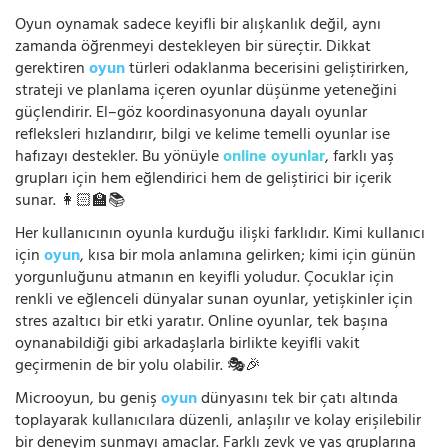
Oyun oynamak sadece keyifli bir alışkanlık değil, aynı
zamanda öğrenmeyi destekleyen bir süreçtir. Dikkat
gerektiren
oyun
türleri odaklanma becerisini geliştirirken,
strateji ve planlama içeren oyunlar düşünme yeteneğini
güçlendirir. El–göz koordinasyonuna dayalı oyunlar
refleksleri hızlandırır, bilgi ve kelime temelli oyunlar ise
hafızayı destekler. Bu yönüyle
online oyunlar
, farklı yaş
grupları için hem eğlendirici hem de geliştirici bir içerik
sunar. 👩🏻‍🏫📚
Her kullanıcının oyunla kurduğu ilişki farklıdır. Kimi kullanıcı
için
oyun
, kısa bir mola anlamına gelirken; kimi için günün
yorgunluğunu atmanın en keyifli yoludur. Çocuklar için
renkli ve eğlenceli dünyalar sunan oyunlar, yetişkinler için
stres azaltıcı bir etki yaratır. Online oyunlar, tek başına
oynanabildiği gibi arkadaşlarla birlikte keyifli vakit
geçirmenin de bir yolu olabilir. 🎭🎉
Microoyun, bu geniş
oyun
dünyasını tek bir çatı altında
toplayarak kullanıcılara düzenli, anlaşılır ve kolay erişilebilir
bir deneyim sunmayı amaçlar. Farklı zevk ve yaş gruplarına