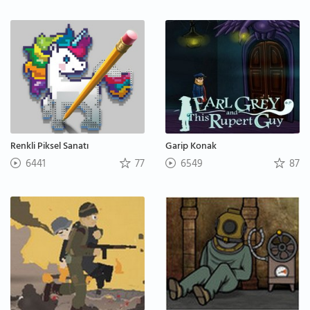
Renkli Piksel Sanatı
Garip Konak
6441
77
6549
87