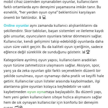
mobil cihaz üzerinden oynanabilen oyunlar, kullanıcıların
farklı ortamlarda aynı deneyimi yaşamasına imkân tanır. Bu
esneklik, “her yerden oyun oyna” beklentisini karşılayan
önemli bir faktördür. 📱💻
Online oyunlar
aynı zamanda kullanıcı alışkanlıklarını da
şekillendirir. Skor tabloları, başarı sistemleri ve ilerleme kaydı
gibi unsurlar, oyuncuların oyunlara tekrar dönmesini sağlar.
Kullanıcılar, kendi gelişimini takip edebildiği oyunlarda daha
uzun süre vakit geçirir. Bu da kaliteli oyun içeriğinin, sadece
eğlence değil süreklilik de sunduğunu gösterir. 📊🏆
Kategorilere ayrılmış oyun yapısı, kullanıcıların aradıkları
oyun türüne zahmetsizce ulaşmasını sağlar. Aksiyon, spor,
yarış ya da zeka oyunları gibi farklı seçeneklerin düzenli bir
şekilde sunulması, oyun oynamayı daha pratik ve keyifli hale
getirir. Kullanıcılar uzun listeler arasında kaybolmadan, ilgi
alanlarına göre oyunları kolayca keşfedebilir ve vakit
kaybetmeden
oyun oyna
maya başlayabilir. Bu düzenli yapı,
hem yeni gelen kullanıcıların siteye hızlıca alışmasını sağlar
hem de sık oynayan kullanıcılar için konforlu bir deneyim