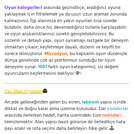
Oyun kategorileri
arasında gezindikçe, aradığınız oyuna
yaklaşmak için filtrelemek ya da uzun uzun aramak zorunda
kalmazsınız. İlgi alanınıza en yakın oyunları kısa sürede
bulabilir, daha önce hiç denemediğiniz türlerle karşılaşabilir
ve oyun alışkanlıklarınızı sürekli genişletebilirsiniz. Bu
sistemli ve detaylı yapı, oyun oynamayı rastgele bir deneyim
olmaktan çıkarır; keşfetmeye dayalı, düzenli ve keyifli bir
sürece dönüştürür.
Microoyun
, bu kapsamlı oyun düzeniyle
dünya genelinde çok az platformun sunduğu bir oyun
deneyimi sunar.
1001
farklı oyun kategorimiz, siz değerli
oyuncuların keşfetmesini bekliyor. 🌐✨
Pac-Man Oyunları
👻
Arcade geleneğinden gelen bu evren,
labirent
yapısı içinde
dikkat ve doğru karar alma üzerine kuruludur. Dar
koridorlar
arasında ilerlerken hedef, harita üzerindeki tüm
noktaları
temizlemektir. Alan yapısı basit görünse de ilerledikçe hata
payı azalır ve rota seçimi daha belirleyici hâle gelir. 🕹️