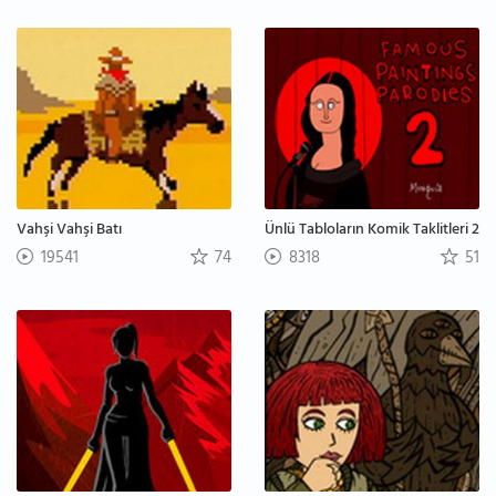
Vahşi Vahşi Batı
Ünlü Tabloların Komik Taklitleri 2
19541
74
8318
51