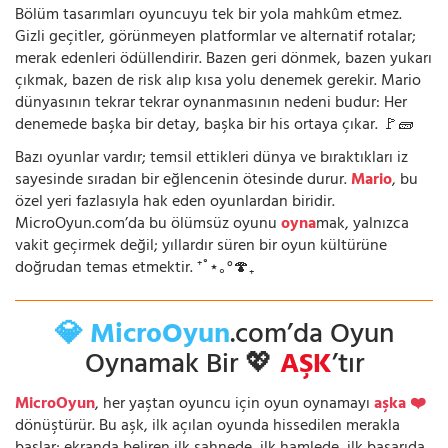
Bölüm tasarımları oyuncuyu tek bir yola mahkûm etmez.
Gizli geçitler, görünmeyen platformlar ve alternatif rotalar;
merak edenleri ödüllendirir. Bazen geri dönmek, bazen yukarı
çıkmak, bazen de risk alıp kısa yolu denemek gerekir. Mario
dünyasının tekrar tekrar oynanmasının nedeni budur: Her
denemede başka bir detay, başka bir his ortaya çıkar. 🚩🧱
Bazı oyunlar vardır; temsil ettikleri dünya ve bıraktıkları iz
sayesinde sıradan bir eğlencenin ötesinde durur.
Mario
, bu
özel yeri fazlasıyla hak eden oyunlardan biridir.
MicroOyun.com’da bu ölümsüz oyunu
oyna
mak, yalnızca
vakit geçirmek değil; yıllardır süren bir oyun kültürüne
doğrudan temas etmektir. ⁺˚⋆｡°🍄₊
💎 MicroOyun
.com’da Oyun
Oynamak Bir 💖
AŞK
’tır
MicroOyun
, her yaştan oyuncu için oyun oynamayı
aşka ❤️
dönüştürür. Bu aşk, ilk açılan oyunda hissedilen merakla