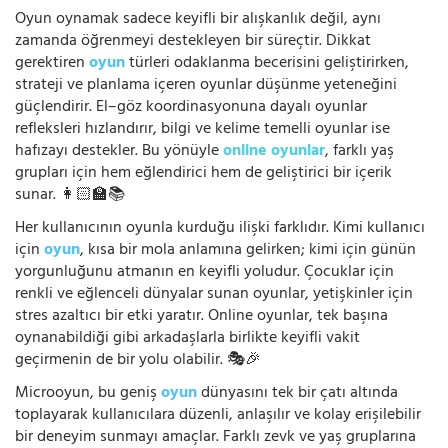
Oyun oynamak sadece keyifli bir alışkanlık değil, aynı
zamanda öğrenmeyi destekleyen bir süreçtir. Dikkat
gerektiren
oyun
türleri odaklanma becerisini geliştirirken,
strateji ve planlama içeren oyunlar düşünme yeteneğini
güçlendirir. El–göz koordinasyonuna dayalı oyunlar
refleksleri hızlandırır, bilgi ve kelime temelli oyunlar ise
hafızayı destekler. Bu yönüyle
online oyunlar
, farklı yaş
grupları için hem eğlendirici hem de geliştirici bir içerik
sunar. 👩🏻‍🏫📚
Her kullanıcının oyunla kurduğu ilişki farklıdır. Kimi kullanıcı
için
oyun
, kısa bir mola anlamına gelirken; kimi için günün
yorgunluğunu atmanın en keyifli yoludur. Çocuklar için
renkli ve eğlenceli dünyalar sunan oyunlar, yetişkinler için
stres azaltıcı bir etki yaratır. Online oyunlar, tek başına
oynanabildiği gibi arkadaşlarla birlikte keyifli vakit
geçirmenin de bir yolu olabilir. 🎭🎉
Microoyun, bu geniş
oyun
dünyasını tek bir çatı altında
toplayarak kullanıcılara düzenli, anlaşılır ve kolay erişilebilir
bir deneyim sunmayı amaçlar. Farklı zevk ve yaş gruplarına