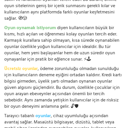
oyun sitelerinin geniş bir içerik sunmasını gerekli kılar ve
kullanıcıların aynı platformda farklı oyunlar keşfetmesini
sağlar. 🧭🎲
Oyun oynamak istiyorum
diyen kullanıcıların büyük bir
kısmı, hızlı açılan ve öğrenmesi kolay oyunları tercih eder.
Karmaşık kurallara sahip olmayan, kısa sürede oynanabilen
oyunlar özellikle yoğun kullanıcılar için idealdir. Bu tür
oyunlar, hem yeni başlayanlar hem de uzun süredir oyun
oynayanlar için pratik bir eğlence sunar. ⚡🕹️
Ücretsiz oyunlar
, ödeme zorunluluğu olmadan sunulduğu
için kullanıcıların deneme eşiğini ortadan kaldırır. Kredi kartı
bilgisi girmeden, üyelik şartı olmadan oynanan oyunlar
güven algısını güçlendirir. Bu durum, özellikle çocuklar için
oyun arayan ebeveynler açısından önemli bir tercih
sebebidir. Aynı zamanda yetişkin kullanıcılar için de risksiz
bir oyun deneyimi anlamına gelir. 🔓🛡️
Tarayıcı tabanlı
oyunlar
, cihaz uyumluluğu açısından
avantaj sağlar. Masaüstü bilgisayar, dizüstü, tablet veya