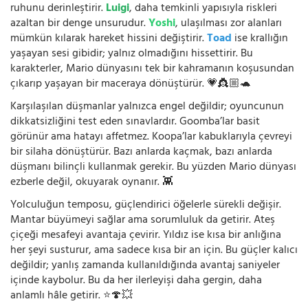
ruhunu derinleştirir.
Luigi
, daha temkinli yapısıyla riskleri
azaltan bir denge unsurudur.
Yoshi
, ulaşılması zor alanları
mümkün kılarak hareket hissini değiştirir.
Toad
ise krallığın
yaşayan sesi gibidir; yalnız olmadığını hissettirir. Bu
karakterler, Mario dünyasını tek bir kahramanın koşusundan
çıkarıp yaşayan bir maceraya dönüştürür. 💗👸🏼🐢
Karşılaşılan düşmanlar yalnızca engel değildir; oyuncunun
dikkatsizliğini test eden sınavlardır. Goomba’lar basit
görünür ama hatayı affetmez. Koopa’lar kabuklarıyla çevreyi
bir silaha dönüştürür. Bazı anlarda kaçmak, bazı anlarda
düşmanı bilinçli kullanmak gerekir. Bu yüzden Mario dünyası
ezberle değil, okuyarak oynanır. 👾
Yolculuğun temposu, güçlendirici öğelerle sürekli değişir.
Mantar büyümeyi sağlar ama sorumluluk da getirir. Ateş
çiçeği mesafeyi avantaja çevirir. Yıldız ise kısa bir anlığına
her şeyi susturur, ama sadece kısa bir an için. Bu güçler kalıcı
değildir; yanlış zamanda kullanıldığında avantaj saniyeler
içinde kaybolur. Bu da her ilerleyişi daha gergin, daha
anlamlı hâle getirir. ⭐🍄💥