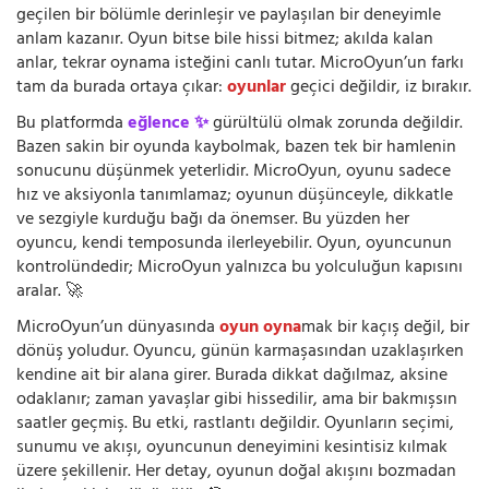
geçilen bir bölümle derinleşir ve paylaşılan bir deneyimle
anlam kazanır. Oyun bitse bile hissi bitmez; akılda kalan
anlar, tekrar oynama isteğini canlı tutar. MicroOyun’un farkı
tam da burada ortaya çıkar:
oyunlar
geçici değildir, iz bırakır.
Bu platformda
eğlence ✨
gürültülü olmak zorunda değildir.
Bazen sakin bir oyunda kaybolmak, bazen tek bir hamlenin
sonucunu düşünmek yeterlidir. MicroOyun, oyunu sadece
hız ve aksiyonla tanımlamaz; oyunun düşünceyle, dikkatle
ve sezgiyle kurduğu bağı da önemser. Bu yüzden her
oyuncu, kendi temposunda ilerleyebilir. Oyun, oyuncunun
kontrolündedir; MicroOyun yalnızca bu yolculuğun kapısını
aralar. 🚀
MicroOyun’un dünyasında
oyun oyna
mak bir kaçış değil, bir
dönüş yoludur. Oyuncu, günün karmaşasından uzaklaşırken
kendine ait bir alana girer. Burada dikkat dağılmaz, aksine
odaklanır; zaman yavaşlar gibi hissedilir, ama bir bakmışsın
saatler geçmiş. Bu etki, rastlantı değildir. Oyunların seçimi,
sunumu ve akışı, oyuncunun deneyimini kesintisiz kılmak
üzere şekillenir. Her detay, oyunun doğal akışını bozmadan