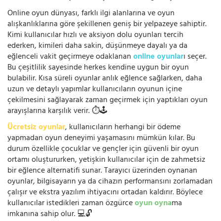
Online oyun dünyası, farklı ilgi alanlarına ve oyun
alışkanlıklarına göre şekillenen geniş bir yelpazeye sahiptir.
Kimi kullanıcılar hızlı ve aksiyon dolu oyunları tercih
ederken, kimileri daha sakin, düşünmeye dayalı ya da
eğlenceli vakit geçirmeye odaklanan
online oyunlar
ı seçer.
Bu çeşitlilik sayesinde herkes kendine uygun bir oyun
bulabilir. Kısa süreli oyunlar anlık eğlence sağlarken, daha
uzun ve detaylı yapımlar kullanıcıların oyunun içine
çekilmesini sağlayarak zaman geçirmek için yaptıkları oyun
arayışlarına karşılık verir. ⏱️🕹️
Ücretsiz oyunlar
, kullanıcıların herhangi bir ödeme
yapmadan oyun deneyimi yaşamasını mümkün kılar. Bu
durum özellikle çocuklar ve gençler için güvenli bir oyun
ortamı oluştururken, yetişkin kullanıcılar için de zahmetsiz
bir eğlence alternatifi sunar. Tarayıcı üzerinden oynanan
oyunlar, bilgisayarın ya da cihazın performansını zorlamadan
çalışır ve ekstra yazılım ihtiyacını ortadan kaldırır. Böylece
kullanıcılar istedikleri zaman özgürce
oyun oyna
ma
imkanına sahip olur. 💻🔓