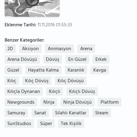
Eklenme Tarihi:
11.11.2016 01:55:33
Benzer Kategoriler:
2D
Aksiyon
Animasyon
Arena
Arena Dövüşü
Dövüş
En Güzel
Erkek
Güzel
Hayatta Kalma
Karanlık
Kavga
Kılıç
Kılıç Dövüş
Kılıç Dövüşü
Kılıçla Oynanan
Kılıçlı
Kılıçlı Dövüş
Newgrounds
Ninja
Ninja Dövüşü
Platform
Samuray
Sanat
Silahlı Kanatlar
Steam
SunStudios
Süper
Tek Kişilik