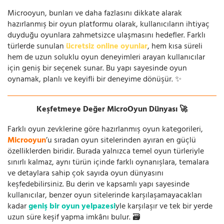
Microoyun, bunları ve daha fazlasını dikkate alarak
hazırlanmış bir oyun platformu olarak, kullanıcıların ihtiyaç
duyduğu oyunlara zahmetsizce ulaşmasını hedefler. Farklı
türlerde sunulan
ücretsiz online oyunlar
, hem kısa süreli
hem de uzun soluklu oyun deneyimleri arayan kullanıcılar
için geniş bir seçenek sunar. Bu yapı sayesinde oyun
oynamak, planlı ve keyifli bir deneyime dönüşür. ✨
Keşfetmeye Değer MicroOyun Dünyası 🚀
Farklı oyun zevklerine göre hazırlanmış oyun kategorileri,
Microoyun
’u sıradan oyun sitelerinden ayıran en güçlü
özelliklerden biridir. Burada yalnızca temel oyun türleriyle
sınırlı kalmaz, aynı türün içinde farklı oynanışlara, temalara
ve detaylara sahip çok sayıda oyun dünyasını
keşfedebilirsiniz. Bu derin ve kapsamlı yapı sayesinde
kullanıcılar, benzer oyun sitelerinde karşılaşamayacakları
kadar
geniş bir oyun yelpazesi
yle karşılaşır ve tek bir yerde
uzun süre keşif yapma imkânı bulur. 🗃️