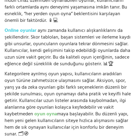
mobil cihaz üzerinden oynanabilen oyunlar, kullanıcıların
farklı ortamlarda aynı deneyimi yaşamasına imkân tanır. Bu
esneklik, “her yerden oyun oyna” beklentisini karşılayan
önemli bir faktördür. 📱💻
Online oyunlar
aynı zamanda kullanıcı alışkanlıklarını da
şekillendirir. Skor tabloları, başarı sistemleri ve ilerleme kaydı
gibi unsurlar, oyuncuların oyunlara tekrar dönmesini sağlar.
Kullanıcılar, kendi gelişimini takip edebildiği oyunlarda daha
uzun süre vakit geçirir. Bu da kaliteli oyun içeriğinin, sadece
eğlence değil süreklilik de sunduğunu gösterir. 📊🏆
Kategorilere ayrılmış oyun yapısı, kullanıcıların aradıkları
oyun türüne zahmetsizce ulaşmasını sağlar. Aksiyon, spor,
yarış ya da zeka oyunları gibi farklı seçeneklerin düzenli bir
şekilde sunulması, oyun oynamayı daha pratik ve keyifli hale
getirir. Kullanıcılar uzun listeler arasında kaybolmadan, ilgi
alanlarına göre oyunları kolayca keşfedebilir ve vakit
kaybetmeden
oyun oyna
maya başlayabilir. Bu düzenli yapı,
hem yeni gelen kullanıcıların siteye hızlıca alışmasını sağlar
hem de sık oynayan kullanıcılar için konforlu bir deneyim
sunar. 🗂️🧭