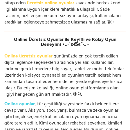
hitap eden
ücretsiz online oyunlar
sayesinde herkes kendi
ilgi alanına uygun içeriklere rahatlıkla ulaşabilir. Sade
tasarım, hızlı erişim ve ücretsiz oyun anlayışı, kullanıcıların
aradıkları eğlenceye zahmetsizce ulaşmasını sağlar. 🌐✨
Online Ücretsiz Oyunlar ile Keyifli ve Kolay Oyun
Deneyimi ⋆｡‧˚ʚ🧸ɞ˚‧｡⋆
Online ücretsiz oyunlar
günümüzde en çok tercih edilen
dijital eğlence seçenekleri arasında yer alır. Kullanıcılar,
indirme gerektirmeden; bilgisayar, tablet ve mobil telefonlar
üzerinden kolayca oynanabilen oyunları tercih ederek hem
zamandan tasarruf eder hem de her yerde eğlenceye hızlıca
ulaşır. Bu erişim kolaylığı, online oyun platformlarına olan
ilgiyi her geçen gün artırmaktadır. 🎯🔍
Online oyunlar
, tür çeşitliliği sayesinde farklı beklentilere
cevap verir. Aksiyon, spor, yarış, bulmaca ve zeka oyunları
gibi birçok seçenek; kullanıcıların oyun oynama amacına
göre tercih edilir. Kimi oyuncular rekabeti severken, kimileri
sakin ve rahatlatıcı oyunları tercih eder. Bu durum, online