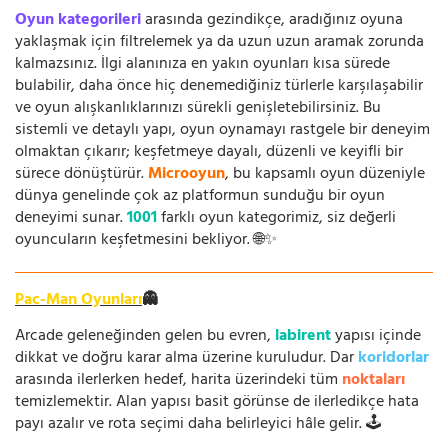
Oyun kategorileri
arasında gezindikçe, aradığınız oyuna
yaklaşmak için filtrelemek ya da uzun uzun aramak zorunda
kalmazsınız. İlgi alanınıza en yakın oyunları kısa sürede
bulabilir, daha önce hiç denemediğiniz türlerle karşılaşabilir
ve oyun alışkanlıklarınızı sürekli genişletebilirsiniz. Bu
sistemli ve detaylı yapı, oyun oynamayı rastgele bir deneyim
olmaktan çıkarır; keşfetmeye dayalı, düzenli ve keyifli bir
sürece dönüştürür.
Microoyun
, bu kapsamlı oyun düzeniyle
dünya genelinde çok az platformun sunduğu bir oyun
deneyimi sunar.
1001
farklı oyun kategorimiz, siz değerli
oyuncuların keşfetmesini bekliyor. 🌐✨
Pac-Man Oyunları
👻
Arcade geleneğinden gelen bu evren,
labirent
yapısı içinde
dikkat ve doğru karar alma üzerine kuruludur. Dar
koridorlar
arasında ilerlerken hedef, harita üzerindeki tüm
noktaları
temizlemektir. Alan yapısı basit görünse de ilerledikçe hata
payı azalır ve rota seçimi daha belirleyici hâle gelir. 🕹️