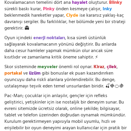
Kovalamacanın temelini dört ana
hayalet
oluşturur.
Blinky
sürekli baskı kurar,
Pinky
önden kesmeye çalışır,
Inky
beklenmedik hareketler yapar,
Clyde
ise kararsız yaklaş-kaç
davranışı sergiler. Bu farklılıklar, her bölümde yeni bir strateji
gerektirir. 👻
Oyun içindeki
enerji noktaları
, kısa süreli üstünlük
sağlayarak kovalamacanın yönünü değiştirir. Bu anlarda
daha cesur hamleler yapmak mümkün olur ancak süre
kısıtlıdır ve zamanlama kritik öneme sahiptir. ⚡
Skor sisteminde
meyveler
önemli rol oynar.
Kiraz
,
çilek
,
portakal
ve
üzüm
gibi bonuslar ek puan kazandırırken
oyuncuyu daha riskli alanlara yönlendirebilir. Bu denge,
ustalaşmayı teşvik eden temel unsurlardan biridir. 🍒🍓🍊🍇
Pac-Man; çocuklar için anlaşılır, gençler için refleks
geliştirici, yetişkinler için ise nostaljik bir deneyim sunar. Bu
evreni sitemizde ücretsiz olarak, online şekilde; bilgisayar,
tablet ve telefon üzerinden doğrudan oynamak mümkündür.
Kurulum gerektirmeyen yapısıyla mobil uyumlu, hızlı ve
erişilebilir bir oyun deneyimi arayan kullanıcılar için pratik bir