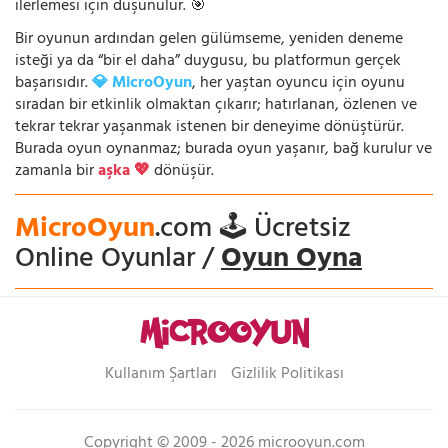
ilerlemesi için düşünülür. 🎯
Bir oyunun ardından gelen gülümseme, yeniden deneme
isteği ya da “bir el daha” duygusu, bu platformun gerçek
başarısıdır.
💎 MicroOyun
, her yaştan oyuncu için oyunu
sıradan bir etkinlik olmaktan çıkarır; hatırlanan, özlenen ve
tekrar tekrar yaşanmak istenen bir deneyime dönüştürür.
Burada oyun oynanmaz; burada oyun yaşanır, bağ kurulur ve
zamanla bir
aşka 💖
dönüşür.
MicroOyun
.com 🕹️ Ücretsiz
Online Oyunlar /
Oyun Oyna
Kullanım Şartları
Gizlilik Politikası
Copyright © 2009 - 2026 microoyun.com