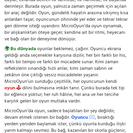
başlar; ekranda beliren ilk sahnede, ilk hamlede, ilk başarıda
derinleşir. Burada oyun, yalnızca zaman geçirmek için açılan
bir araç değildir. Oyun, gündelik hayatın arasına sıkışmış kısa
anlardan taşar, oyuncunun zihninde yer eder ve tekrar tekrar
geri dönme isteği uyandırır. MicroOyun’da oyun oynamak,
bir alışkanlıktan öteye geçer; kendine ait bir ritmi, heyecanı
ve bağı olan bir deneyime dönüşür.
🌍 Bu dünyada
oyunlar beklemez, çağırır. Oyuncu ekrana
geldiği anda seçenekler karşısına dizilir; her biri farklı bir his,
farklı bir tempo ve farklı bir mücadele sunar. Kimi zaman
reflekslerin sınandığı hızlı anlar, kimi zaman sabrın ve
zekânın öne çıktığı sessiz mücadeleler yaşanır.
MicroOyun’un sunduğu çeşitlilik, her oyuncunun kendi
oyun 🕹️
dilini bulmasına imkân tanır. Çünkü burada tek tip
bir eğlence yoktur; her ruh hâline, her ana ve her tercihe
karşılık gelen bir oyun mutlaka vardır.
MicroOyun’da oyun, sadece başlatılan bir şey değildir;
devam etmek istenen bir bağdır.
Oyuncu 🧍‍♂️
, bıraktığı
yerden yeniden başlamak ister, çünkü oyunla kurduğu ilişki
yarım kalmayı sevmez. Bu bağ, kazanılan bir skorla güçlenir,