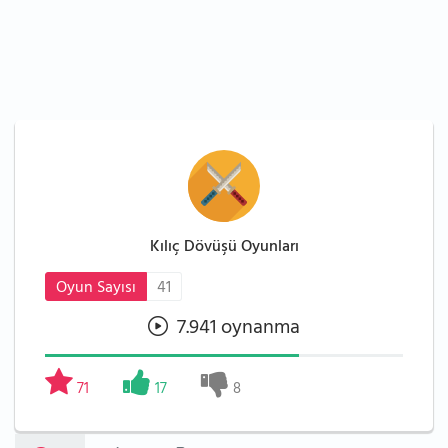
Kılıç Dövüşü Oyunları
Oyun Sayısı
41
7.941 oynanma
71
17
8