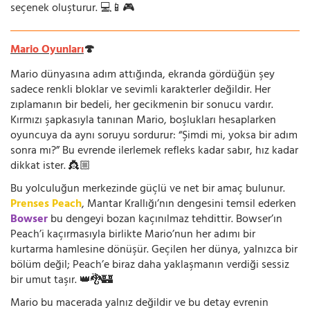
seçenek oluşturur. 💻📱🎮
Mario Oyunları
🍄
Mario dünyasına adım attığında, ekranda gördüğün şey
sadece renkli bloklar ve sevimli karakterler değildir. Her
zıplamanın bir bedeli, her gecikmenin bir sonucu vardır.
Kırmızı şapkasıyla tanınan Mario, boşlukları hesaplarken
oyuncuya da aynı soruyu sordurur: “Şimdi mi, yoksa bir adım
sonra mı?” Bu evrende ilerlemek refleks kadar sabır, hız kadar
dikkat ister. 👸🏼
Bu yolculuğun merkezinde güçlü ve net bir amaç bulunur.
Prenses Peach
, Mantar Krallığı’nın dengesini temsil ederken
Bowser
bu dengeyi bozan kaçınılmaz tehdittir. Bowser’ın
Peach’i kaçırmasıyla birlikte Mario’nun her adımı bir
kurtarma hamlesine dönüşür. Geçilen her dünya, yalnızca bir
bölüm değil; Peach’e biraz daha yaklaşmanın verdiği sessiz
bir umut taşır. 👑🐉🏰
Mario bu macerada yalnız değildir ve bu detay evrenin