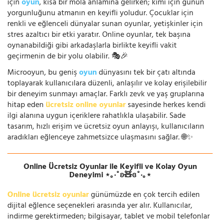
için
oyun
, kısa bir mola anlamına gelirken; kimi için günün
yorgunluğunu atmanın en keyifli yoludur. Çocuklar için
renkli ve eğlenceli dünyalar sunan oyunlar, yetişkinler için
stres azaltıcı bir etki yaratır. Online oyunlar, tek başına
oynanabildiği gibi arkadaşlarla birlikte keyifli vakit
geçirmenin de bir yolu olabilir. 🎭🎉
Microoyun, bu geniş
oyun
dünyasını tek bir çatı altında
toplayarak kullanıcılara düzenli, anlaşılır ve kolay erişilebilir
bir deneyim sunmayı amaçlar. Farklı zevk ve yaş gruplarına
hitap eden
ücretsiz online oyunlar
sayesinde herkes kendi
ilgi alanına uygun içeriklere rahatlıkla ulaşabilir. Sade
tasarım, hızlı erişim ve ücretsiz oyun anlayışı, kullanıcıların
aradıkları eğlenceye zahmetsizce ulaşmasını sağlar. 🌐✨
Online Ücretsiz Oyunlar ile Keyifli ve Kolay Oyun
Deneyimi ⋆｡‧˚ʚ🧸ɞ˚‧｡⋆
Online ücretsiz oyunlar
günümüzde en çok tercih edilen
dijital eğlence seçenekleri arasında yer alır. Kullanıcılar,
indirme gerektirmeden; bilgisayar, tablet ve mobil telefonlar