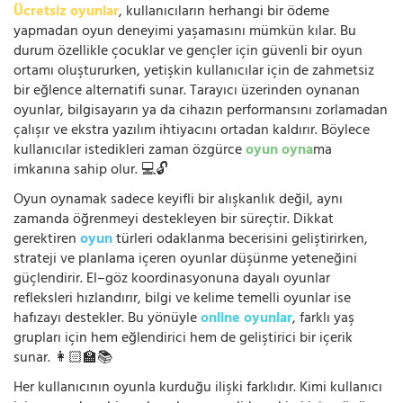
Ücretsiz oyunlar
, kullanıcıların herhangi bir ödeme
yapmadan oyun deneyimi yaşamasını mümkün kılar. Bu
durum özellikle çocuklar ve gençler için güvenli bir oyun
ortamı oluştururken, yetişkin kullanıcılar için de zahmetsiz
bir eğlence alternatifi sunar. Tarayıcı üzerinden oynanan
oyunlar, bilgisayarın ya da cihazın performansını zorlamadan
çalışır ve ekstra yazılım ihtiyacını ortadan kaldırır. Böylece
kullanıcılar istedikleri zaman özgürce
oyun oyna
ma
imkanına sahip olur. 💻🔓
Oyun oynamak sadece keyifli bir alışkanlık değil, aynı
zamanda öğrenmeyi destekleyen bir süreçtir. Dikkat
gerektiren
oyun
türleri odaklanma becerisini geliştirirken,
strateji ve planlama içeren oyunlar düşünme yeteneğini
güçlendirir. El–göz koordinasyonuna dayalı oyunlar
refleksleri hızlandırır, bilgi ve kelime temelli oyunlar ise
hafızayı destekler. Bu yönüyle
online oyunlar
, farklı yaş
grupları için hem eğlendirici hem de geliştirici bir içerik
sunar. 👩🏻‍🏫📚
Her kullanıcının oyunla kurduğu ilişki farklıdır. Kimi kullanıcı