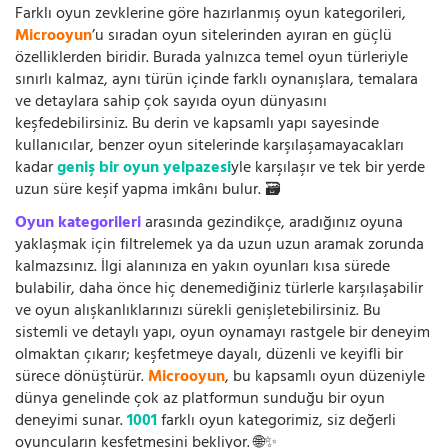
Farklı oyun zevklerine göre hazırlanmış oyun kategorileri,
Microoyun
’u sıradan oyun sitelerinden ayıran en güçlü
özelliklerden biridir. Burada yalnızca temel oyun türleriyle
sınırlı kalmaz, aynı türün içinde farklı oynanışlara, temalara
ve detaylara sahip çok sayıda oyun dünyasını
keşfedebilirsiniz. Bu derin ve kapsamlı yapı sayesinde
kullanıcılar, benzer oyun sitelerinde karşılaşamayacakları
kadar
geniş bir oyun yelpazesi
yle karşılaşır ve tek bir yerde
uzun süre keşif yapma imkânı bulur. 🗃️
Oyun kategorileri
arasında gezindikçe, aradığınız oyuna
yaklaşmak için filtrelemek ya da uzun uzun aramak zorunda
kalmazsınız. İlgi alanınıza en yakın oyunları kısa sürede
bulabilir, daha önce hiç denemediğiniz türlerle karşılaşabilir
ve oyun alışkanlıklarınızı sürekli genişletebilirsiniz. Bu
sistemli ve detaylı yapı, oyun oynamayı rastgele bir deneyim
olmaktan çıkarır; keşfetmeye dayalı, düzenli ve keyifli bir
sürece dönüştürür.
Microoyun
, bu kapsamlı oyun düzeniyle
dünya genelinde çok az platformun sunduğu bir oyun
deneyimi sunar.
1001
farklı oyun kategorimiz, siz değerli
oyuncuların keşfetmesini bekliyor. 🌐✨