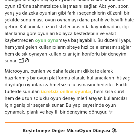
oyun türüne zahmetsizce ulaşmasını sağlar. Aksiyon, spor,
yarış ya da zeka oyunları gibi farklı seçeneklerin düzenli bir
şekilde sunulması, oyun oynamayı daha pratik ve keyifli hale
getirir. Kullanıcılar uzun listeler arasında kaybolmadan, ilgi
alanlarına göre oyunları kolayca keşfedebilir ve vakit
kaybetmeden
oyun oyna
maya başlayabilir. Bu düzenli yapı,
hem yeni gelen kullanıcıların siteye hızlıca alışmasını sağlar
hem de sık oynayan kullanıcılar için konforlu bir deneyim
sunar. 🗂️🧭
Microoyun, bunları ve daha fazlasını dikkate alarak
hazırlanmış bir oyun platformu olarak, kullanıcıların ihtiyaç
duyduğu oyunlara zahmetsizce ulaşmasını hedefler. Farklı
türlerde sunulan
ücretsiz online oyunlar
, hem kısa süreli
hem de uzun soluklu oyun deneyimleri arayan kullanıcılar
için geniş bir seçenek sunar. Bu yapı sayesinde oyun
oynamak, planlı ve keyifli bir deneyime dönüşür. ✨
Keşfetmeye Değer MicroOyun Dünyası 🚀