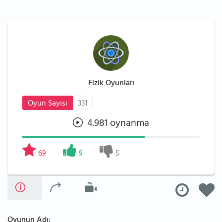
Fizik Oyunları
Oyun Sayısı
331
4.981 oynanma
69
9
5
Oyunun Adı: