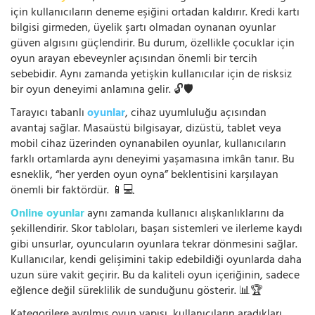
için kullanıcıların deneme eşiğini ortadan kaldırır. Kredi kartı
bilgisi girmeden, üyelik şartı olmadan oynanan oyunlar
güven algısını güçlendirir. Bu durum, özellikle çocuklar için
oyun arayan ebeveynler açısından önemli bir tercih
sebebidir. Aynı zamanda yetişkin kullanıcılar için de risksiz
bir oyun deneyimi anlamına gelir. 🔓🛡️
Tarayıcı tabanlı
oyunlar
, cihaz uyumluluğu açısından
avantaj sağlar. Masaüstü bilgisayar, dizüstü, tablet veya
mobil cihaz üzerinden oynanabilen oyunlar, kullanıcıların
farklı ortamlarda aynı deneyimi yaşamasına imkân tanır. Bu
esneklik, “her yerden oyun oyna” beklentisini karşılayan
önemli bir faktördür. 📱💻
Online oyunlar
aynı zamanda kullanıcı alışkanlıklarını da
şekillendirir. Skor tabloları, başarı sistemleri ve ilerleme kaydı
gibi unsurlar, oyuncuların oyunlara tekrar dönmesini sağlar.
Kullanıcılar, kendi gelişimini takip edebildiği oyunlarda daha
uzun süre vakit geçirir. Bu da kaliteli oyun içeriğinin, sadece
eğlence değil süreklilik de sunduğunu gösterir. 📊🏆
Kategorilere ayrılmış oyun yapısı, kullanıcıların aradıkları