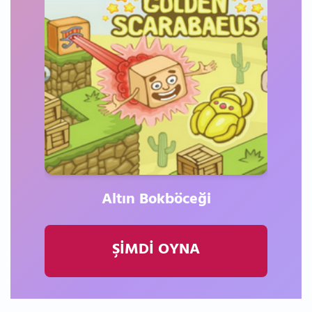
Altın Bokböceği
ŞİMDİ OYNA