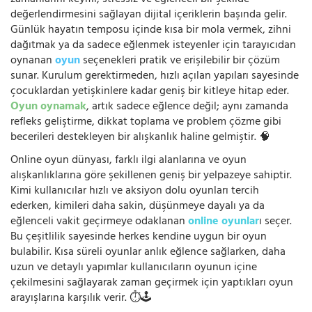
değerlendirmesini sağlayan dijital içeriklerin başında gelir.
Günlük hayatın temposu içinde kısa bir mola vermek, zihni
dağıtmak ya da sadece eğlenmek isteyenler için tarayıcıdan
oynanan
oyun
seçenekleri pratik ve erişilebilir bir çözüm
sunar. Kurulum gerektirmeden, hızlı açılan yapıları sayesinde
çocuklardan yetişkinlere kadar geniş bir kitleye hitap eder.
Oyun oynamak
, artık sadece eğlence değil; aynı zamanda
refleks geliştirme, dikkat toplama ve problem çözme gibi
becerileri destekleyen bir alışkanlık haline gelmiştir. 🧠
Online oyun dünyası, farklı ilgi alanlarına ve oyun
alışkanlıklarına göre şekillenen geniş bir yelpazeye sahiptir.
Kimi kullanıcılar hızlı ve aksiyon dolu oyunları tercih
ederken, kimileri daha sakin, düşünmeye dayalı ya da
eğlenceli vakit geçirmeye odaklanan
online oyunlar
ı seçer.
Bu çeşitlilik sayesinde herkes kendine uygun bir oyun
bulabilir. Kısa süreli oyunlar anlık eğlence sağlarken, daha
uzun ve detaylı yapımlar kullanıcıların oyunun içine
çekilmesini sağlayarak zaman geçirmek için yaptıkları oyun
arayışlarına karşılık verir. ⏱️🕹️