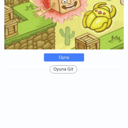
Oyna
Oyuna Git