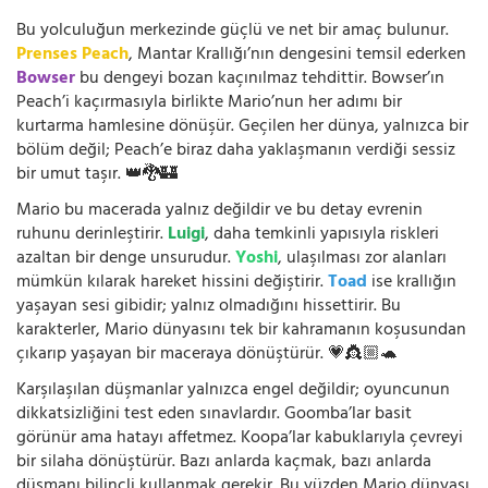
Bu yolculuğun merkezinde güçlü ve net bir amaç bulunur.
Prenses Peach
, Mantar Krallığı’nın dengesini temsil ederken
Bowser
bu dengeyi bozan kaçınılmaz tehdittir. Bowser’ın
Peach’i kaçırmasıyla birlikte Mario’nun her adımı bir
kurtarma hamlesine dönüşür. Geçilen her dünya, yalnızca bir
bölüm değil; Peach’e biraz daha yaklaşmanın verdiği sessiz
bir umut taşır. 👑🐉🏰
Mario bu macerada yalnız değildir ve bu detay evrenin
ruhunu derinleştirir.
Luigi
, daha temkinli yapısıyla riskleri
azaltan bir denge unsurudur.
Yoshi
, ulaşılması zor alanları
mümkün kılarak hareket hissini değiştirir.
Toad
ise krallığın
yaşayan sesi gibidir; yalnız olmadığını hissettirir. Bu
karakterler, Mario dünyasını tek bir kahramanın koşusundan
çıkarıp yaşayan bir maceraya dönüştürür. 💗👸🏼🐢
Karşılaşılan düşmanlar yalnızca engel değildir; oyuncunun
dikkatsizliğini test eden sınavlardır. Goomba’lar basit
görünür ama hatayı affetmez. Koopa’lar kabuklarıyla çevreyi
bir silaha dönüştürür. Bazı anlarda kaçmak, bazı anlarda
düşmanı bilinçli kullanmak gerekir. Bu yüzden Mario dünyası