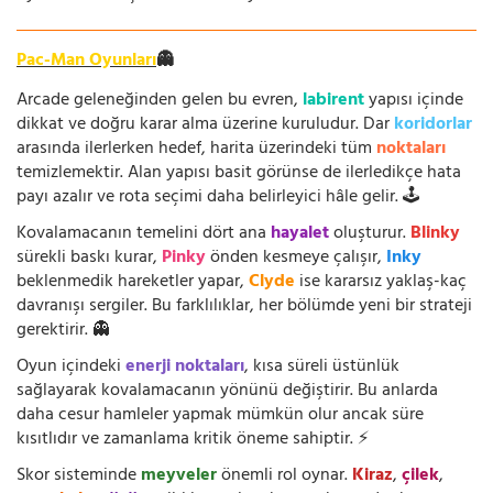
Pac-Man Oyunları
👻
Arcade geleneğinden gelen bu evren,
labirent
yapısı içinde
dikkat ve doğru karar alma üzerine kuruludur. Dar
koridorlar
arasında ilerlerken hedef, harita üzerindeki tüm
noktaları
temizlemektir. Alan yapısı basit görünse de ilerledikçe hata
payı azalır ve rota seçimi daha belirleyici hâle gelir. 🕹️
Kovalamacanın temelini dört ana
hayalet
oluşturur.
Blinky
sürekli baskı kurar,
Pinky
önden kesmeye çalışır,
Inky
beklenmedik hareketler yapar,
Clyde
ise kararsız yaklaş-kaç
davranışı sergiler. Bu farklılıklar, her bölümde yeni bir strateji
gerektirir. 👻
Oyun içindeki
enerji noktaları
, kısa süreli üstünlük
sağlayarak kovalamacanın yönünü değiştirir. Bu anlarda
daha cesur hamleler yapmak mümkün olur ancak süre
kısıtlıdır ve zamanlama kritik öneme sahiptir. ⚡
Skor sisteminde
meyveler
önemli rol oynar.
Kiraz
,
çilek
,