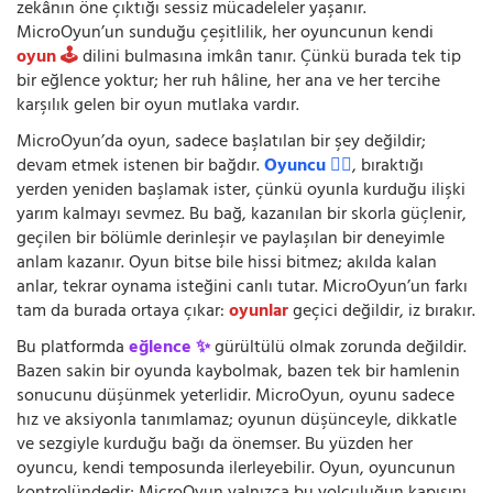
zekânın öne çıktığı sessiz mücadeleler yaşanır.
MicroOyun’un sunduğu çeşitlilik, her oyuncunun kendi
oyun 🕹️
dilini bulmasına imkân tanır. Çünkü burada tek tip
bir eğlence yoktur; her ruh hâline, her ana ve her tercihe
karşılık gelen bir oyun mutlaka vardır.
MicroOyun’da oyun, sadece başlatılan bir şey değildir;
devam etmek istenen bir bağdır.
Oyuncu 🧍‍♂️
, bıraktığı
yerden yeniden başlamak ister, çünkü oyunla kurduğu ilişki
yarım kalmayı sevmez. Bu bağ, kazanılan bir skorla güçlenir,
geçilen bir bölümle derinleşir ve paylaşılan bir deneyimle
anlam kazanır. Oyun bitse bile hissi bitmez; akılda kalan
anlar, tekrar oynama isteğini canlı tutar. MicroOyun’un farkı
tam da burada ortaya çıkar:
oyunlar
geçici değildir, iz bırakır.
Bu platformda
eğlence ✨
gürültülü olmak zorunda değildir.
Bazen sakin bir oyunda kaybolmak, bazen tek bir hamlenin
sonucunu düşünmek yeterlidir. MicroOyun, oyunu sadece
hız ve aksiyonla tanımlamaz; oyunun düşünceyle, dikkatle
ve sezgiyle kurduğu bağı da önemser. Bu yüzden her
oyuncu, kendi temposunda ilerleyebilir. Oyun, oyuncunun