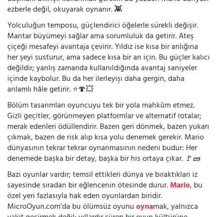
ezberle değil, okuyarak oynanır. 👾
Yolculuğun temposu, güçlendirici öğelerle sürekli değişir.
Mantar büyümeyi sağlar ama sorumluluk da getirir. Ateş
çiçeği mesafeyi avantaja çevirir. Yıldız ise kısa bir anlığına
her şeyi susturur, ama sadece kısa bir an için. Bu güçler kalıcı
değildir; yanlış zamanda kullanıldığında avantaj saniyeler
içinde kaybolur. Bu da her ilerleyişi daha gergin, daha
anlamlı hâle getirir. ⭐🍄💥
Bölüm tasarımları oyuncuyu tek bir yola mahkûm etmez.
Gizli geçitler, görünmeyen platformlar ve alternatif rotalar;
merak edenleri ödüllendirir. Bazen geri dönmek, bazen yukarı
çıkmak, bazen de risk alıp kısa yolu denemek gerekir. Mario
dünyasının tekrar tekrar oynanmasının nedeni budur: Her
denemede başka bir detay, başka bir his ortaya çıkar. 🚩🧱
Bazı oyunlar vardır; temsil ettikleri dünya ve bıraktıkları iz
sayesinde sıradan bir eğlencenin ötesinde durur.
Mario
, bu
özel yeri fazlasıyla hak eden oyunlardan biridir.
MicroOyun.com’da bu ölümsüz oyunu
oyna
mak, yalnızca