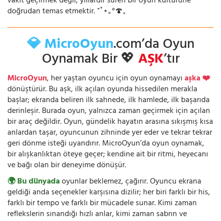
vakit geçirmek değil; yıllardır süren bir oyun kültürüne
doğrudan temas etmektir. ⁺˚⋆｡°🍄₊
💎 MicroOyun
.com’da Oyun
Oynamak Bir 💖
AŞK
’tır
MicroOyun
, her yaştan oyuncu için oyun oynamayı
aşka ❤️
dönüştürür. Bu aşk, ilk açılan oyunda hissedilen merakla
başlar; ekranda beliren ilk sahnede, ilk hamlede, ilk başarıda
derinleşir. Burada oyun, yalnızca zaman geçirmek için açılan
bir araç değildir. Oyun, gündelik hayatın arasına sıkışmış kısa
anlardan taşar, oyuncunun zihninde yer eder ve tekrar tekrar
geri dönme isteği uyandırır. MicroOyun’da oyun oynamak,
bir alışkanlıktan öteye geçer; kendine ait bir ritmi, heyecanı
ve bağı olan bir deneyime dönüşür.
🌍 Bu dünyada
oyunlar beklemez, çağırır. Oyuncu ekrana
geldiği anda seçenekler karşısına dizilir; her biri farklı bir his,
farklı bir tempo ve farklı bir mücadele sunar. Kimi zaman
reflekslerin sınandığı hızlı anlar, kimi zaman sabrın ve