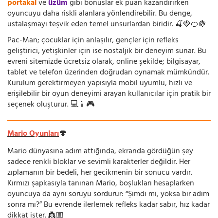
portakal
ve
üzüm
gibi bonuslar ek puan kazandırırken
oyuncuyu daha riskli alanlara yönlendirebilir. Bu denge,
ustalaşmayı teşvik eden temel unsurlardan biridir. 🍒🍓🍊🍇
Pac-Man; çocuklar için anlaşılır, gençler için refleks
geliştirici, yetişkinler için ise nostaljik bir deneyim sunar. Bu
evreni sitemizde ücretsiz olarak, online şekilde; bilgisayar,
tablet ve telefon üzerinden doğrudan oynamak mümkündür.
Kurulum gerektirmeyen yapısıyla mobil uyumlu, hızlı ve
erişilebilir bir oyun deneyimi arayan kullanıcılar için pratik bir
seçenek oluşturur. 💻📱🎮
Mario Oyunları
🍄
Mario dünyasına adım attığında, ekranda gördüğün şey
sadece renkli bloklar ve sevimli karakterler değildir. Her
zıplamanın bir bedeli, her gecikmenin bir sonucu vardır.
Kırmızı şapkasıyla tanınan Mario, boşlukları hesaplarken
oyuncuya da aynı soruyu sordurur: “Şimdi mi, yoksa bir adım
sonra mı?” Bu evrende ilerlemek refleks kadar sabır, hız kadar
dikkat ister. 👸🏼