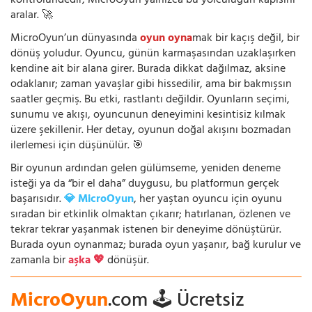
kontrolündedir; MicroOyun yalnızca bu yolculuğun kapısını
aralar. 🚀
MicroOyun’un dünyasında
oyun oyna
mak bir kaçış değil, bir
dönüş yoludur. Oyuncu, günün karmaşasından uzaklaşırken
kendine ait bir alana girer. Burada dikkat dağılmaz, aksine
odaklanır; zaman yavaşlar gibi hissedilir, ama bir bakmışsın
saatler geçmiş. Bu etki, rastlantı değildir. Oyunların seçimi,
sunumu ve akışı, oyuncunun deneyimini kesintisiz kılmak
üzere şekillenir. Her detay, oyunun doğal akışını bozmadan
ilerlemesi için düşünülür. 🎯
Bir oyunun ardından gelen gülümseme, yeniden deneme
isteği ya da “bir el daha” duygusu, bu platformun gerçek
başarısıdır.
💎 MicroOyun
, her yaştan oyuncu için oyunu
sıradan bir etkinlik olmaktan çıkarır; hatırlanan, özlenen ve
tekrar tekrar yaşanmak istenen bir deneyime dönüştürür.
Burada oyun oynanmaz; burada oyun yaşanır, bağ kurulur ve
zamanla bir
aşka 💖
dönüşür.
MicroOyun
.com 🕹️ Ücretsiz