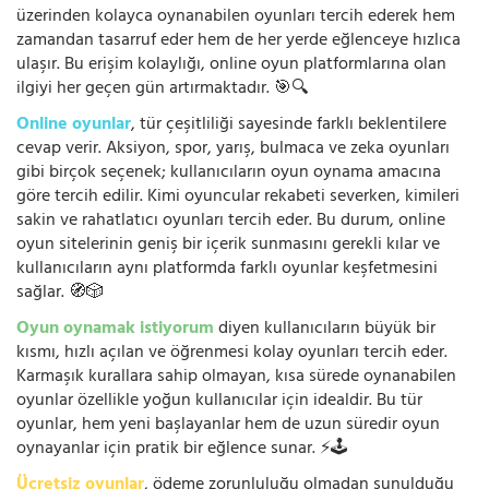
üzerinden kolayca oynanabilen oyunları tercih ederek hem
zamandan tasarruf eder hem de her yerde eğlenceye hızlıca
ulaşır. Bu erişim kolaylığı, online oyun platformlarına olan
ilgiyi her geçen gün artırmaktadır. 🎯🔍
Online oyunlar
, tür çeşitliliği sayesinde farklı beklentilere
cevap verir. Aksiyon, spor, yarış, bulmaca ve zeka oyunları
gibi birçok seçenek; kullanıcıların oyun oynama amacına
göre tercih edilir. Kimi oyuncular rekabeti severken, kimileri
sakin ve rahatlatıcı oyunları tercih eder. Bu durum, online
oyun sitelerinin geniş bir içerik sunmasını gerekli kılar ve
kullanıcıların aynı platformda farklı oyunlar keşfetmesini
sağlar. 🧭🎲
Oyun oynamak istiyorum
diyen kullanıcıların büyük bir
kısmı, hızlı açılan ve öğrenmesi kolay oyunları tercih eder.
Karmaşık kurallara sahip olmayan, kısa sürede oynanabilen
oyunlar özellikle yoğun kullanıcılar için idealdir. Bu tür
oyunlar, hem yeni başlayanlar hem de uzun süredir oyun
oynayanlar için pratik bir eğlence sunar. ⚡🕹️
Ücretsiz oyunlar
, ödeme zorunluluğu olmadan sunulduğu