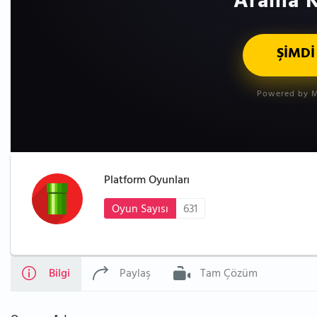
Arama K
ŞİMDİ
Powered by M
Platform Oyunları
Oyun Sayısı
631
Bilgi
Paylaş
Tam Çözüm