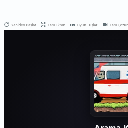
Yeniden Başlat
Tam Ekran
Oyun Tuşları
Tam Çözü