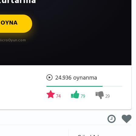
urtarma
 OYNA
icroOyun.com
24.936 oynanma
74
79
29