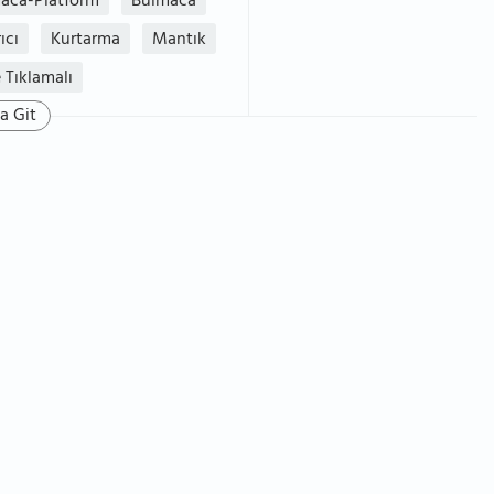
aca-Platform
Bulmaca
ıcı
Kurtarma
Mantık
 Tıklamalı
a Git