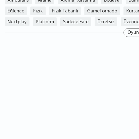
Ambulans
Arama
Arama Kurtarma
Bedava
Bulm
Eğlence
Fizik
Fizik Tabanlı
GameTornado
Kurtar
Nextplay
Platform
Sadece Fare
Ücretsiz
Üzerine
Oyun