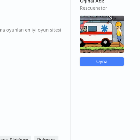
Orjinal Adı:
Rescuenator
a oyunları en iyi oyun sitesi
Oyna