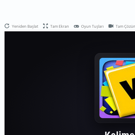
Yeniden Başlat
Tam Ekran
Oyun Tuşları
Tam Çözü