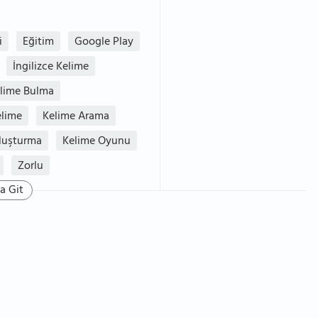
i
Eğitim
Google Play
İngilizce Kelime
elime Bulma
elime
Kelime Arama
luşturma
Kelime Oyunu
Zorlu
a Git