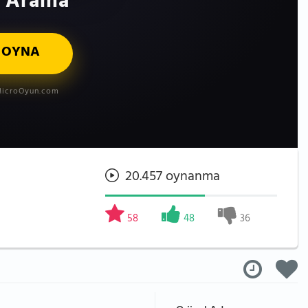
 Arama
 OYNA
icroOyun.com
20.457 oynanma
58
48
36