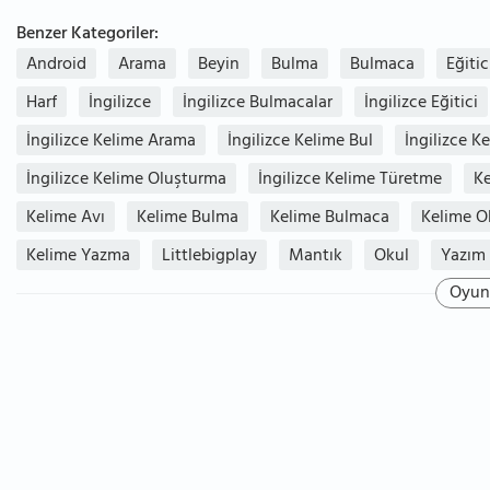
Benzer Kategoriler:
Android
Arama
Beyin
Bulma
Bulmaca
Eğitic
Harf
İngilizce
İngilizce Bulmacalar
İngilizce Eğitici
İngilizce Kelime Arama
İngilizce Kelime Bul
İngilizce K
İngilizce Kelime Oluşturma
İngilizce Kelime Türetme
K
Kelime Avı
Kelime Bulma
Kelime Bulmaca
Kelime O
Kelime Yazma
Littlebigplay
Mantık
Okul
Yazım
Oyun