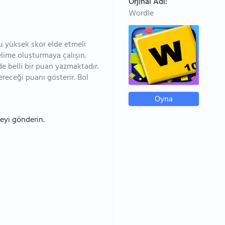
Orjinal Adı:
Wordle
u yüksek skor elde etmeli
elime oluşturmaya çalışın.
de belli bir puan yazmaktadır.
receği puanı gösterir. Bol
Oyna
eyi gönderin.