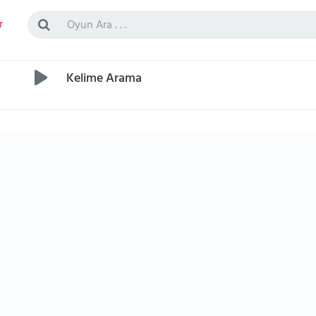
r
Kelime Arama