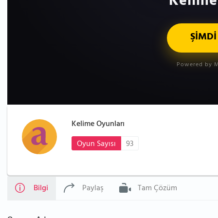
Kelime
ŞİMDİ
Powered by M
Kelime Oyunları
Oyun Sayısı
93
Bilgi
Paylaş
Tam Çözüm