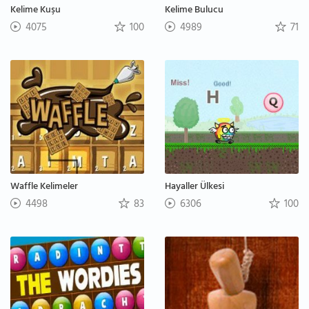
Kelime Kuşu
Kelime Bulucu
4075
100
4989
71
Waffle Kelimeler
Hayaller Ülkesi
4498
83
6306
100