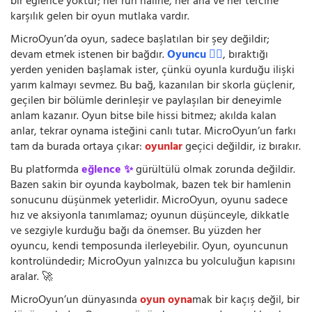
bir eğlence yoktur; her ruh hâline, her ana ve her tercihe
karşılık gelen bir oyun mutlaka vardır.
MicroOyun’da oyun, sadece başlatılan bir şey değildir;
devam etmek istenen bir bağdır.
Oyuncu 🧍‍♂️
, bıraktığı
yerden yeniden başlamak ister, çünkü oyunla kurduğu ilişki
yarım kalmayı sevmez. Bu bağ, kazanılan bir skorla güçlenir,
geçilen bir bölümle derinleşir ve paylaşılan bir deneyimle
anlam kazanır. Oyun bitse bile hissi bitmez; akılda kalan
anlar, tekrar oynama isteğini canlı tutar. MicroOyun’un farkı
tam da burada ortaya çıkar:
oyunlar
geçici değildir, iz bırakır.
Bu platformda
eğlence ✨
gürültülü olmak zorunda değildir.
Bazen sakin bir oyunda kaybolmak, bazen tek bir hamlenin
sonucunu düşünmek yeterlidir. MicroOyun, oyunu sadece
hız ve aksiyonla tanımlamaz; oyunun düşünceyle, dikkatle
ve sezgiyle kurduğu bağı da önemser. Bu yüzden her
oyuncu, kendi temposunda ilerleyebilir. Oyun, oyuncunun
kontrolündedir; MicroOyun yalnızca bu yolculuğun kapısını
aralar. 🚀
MicroOyun’un dünyasında
oyun oyna
mak bir kaçış değil, bir