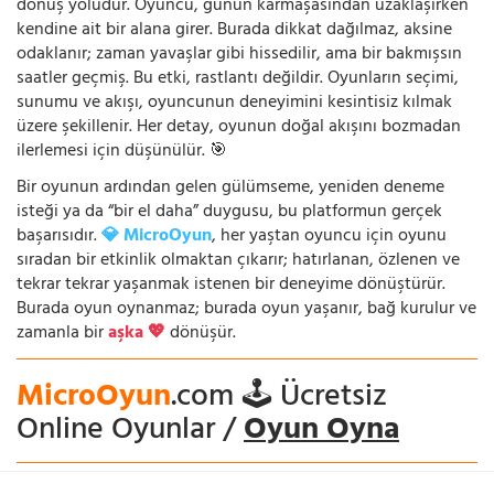
dönüş yoludur. Oyuncu, günün karmaşasından uzaklaşırken
kendine ait bir alana girer. Burada dikkat dağılmaz, aksine
odaklanır; zaman yavaşlar gibi hissedilir, ama bir bakmışsın
saatler geçmiş. Bu etki, rastlantı değildir. Oyunların seçimi,
sunumu ve akışı, oyuncunun deneyimini kesintisiz kılmak
üzere şekillenir. Her detay, oyunun doğal akışını bozmadan
ilerlemesi için düşünülür. 🎯
Bir oyunun ardından gelen gülümseme, yeniden deneme
isteği ya da “bir el daha” duygusu, bu platformun gerçek
başarısıdır.
💎 MicroOyun
, her yaştan oyuncu için oyunu
sıradan bir etkinlik olmaktan çıkarır; hatırlanan, özlenen ve
tekrar tekrar yaşanmak istenen bir deneyime dönüştürür.
Burada oyun oynanmaz; burada oyun yaşanır, bağ kurulur ve
zamanla bir
aşka 💖
dönüşür.
MicroOyun
.com 🕹️ Ücretsiz
Online Oyunlar /
Oyun Oyna