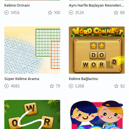
Kelime Ormanı
Aynı Harfle Başlayan Nesneleri Bulma
3456
100
3524
88
Süper Kelime Arama
Kelime Bağlantısı
4685
79
5268
82