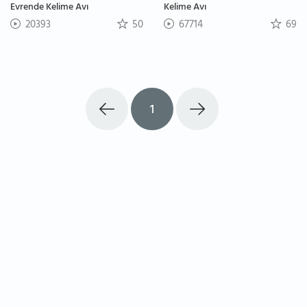
Evrende Kelime Avı
Kelime Avı
20393
50
67714
69
1