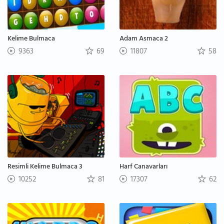
Kelime Bulmaca
Adam Asmaca 2
9363
69
11807
58
Resimli Kelime Bulmaca 3
Harf Canavarları
10252
81
17307
62