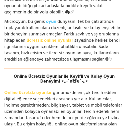
stres azaltıcı bir etki yaratır. Online oyunlar, tek başına
oynanabildiği gibi arkadaşlarla birlikte keyifli vakit
geçirmenin de bir yolu olabilir. 🎭🎉
Microoyun, bu geniş
oyun
dünyasını tek bir çatı altında
toplayarak kullanıcılara düzenli, anlaşılır ve kolay erişilebilir
bir deneyim sunmayı amaçlar. Farklı zevk ve yaş gruplarına
hitap eden
ücretsiz online oyunlar
sayesinde herkes kendi
ilgi alanına uygun içeriklere rahatlıkla ulaşabilir. Sade
tasarım, hızlı erişim ve ücretsiz oyun anlayışı, kullanıcıların
aradıkları eğlenceye zahmetsizce ulaşmasını sağlar. 🌐✨
Online Ücretsiz Oyunlar ile Keyifli ve Kolay Oyun
Deneyimi ⋆｡‧˚ʚ🧸ɞ˚‧｡⋆
Online ücretsiz oyunlar
günümüzde en çok tercih edilen
dijital eğlence seçenekleri arasında yer alır. Kullanıcılar,
indirme gerektirmeden; bilgisayar, tablet ve mobil telefonlar
üzerinden kolayca oynanabilen oyunları tercih ederek hem
zamandan tasarruf eder hem de her yerde eğlenceye hızlıca
ulaşır. Bu erişim kolaylığı, online oyun platformlarına olan