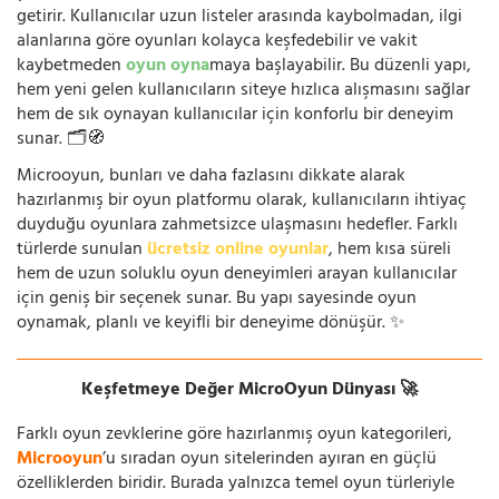
getirir. Kullanıcılar uzun listeler arasında kaybolmadan, ilgi
alanlarına göre oyunları kolayca keşfedebilir ve vakit
kaybetmeden
oyun oyna
maya başlayabilir. Bu düzenli yapı,
hem yeni gelen kullanıcıların siteye hızlıca alışmasını sağlar
hem de sık oynayan kullanıcılar için konforlu bir deneyim
sunar. 🗂️🧭
Microoyun, bunları ve daha fazlasını dikkate alarak
hazırlanmış bir oyun platformu olarak, kullanıcıların ihtiyaç
duyduğu oyunlara zahmetsizce ulaşmasını hedefler. Farklı
türlerde sunulan
ücretsiz online oyunlar
, hem kısa süreli
hem de uzun soluklu oyun deneyimleri arayan kullanıcılar
için geniş bir seçenek sunar. Bu yapı sayesinde oyun
oynamak, planlı ve keyifli bir deneyime dönüşür. ✨
Keşfetmeye Değer MicroOyun Dünyası 🚀
Farklı oyun zevklerine göre hazırlanmış oyun kategorileri,
Microoyun
’u sıradan oyun sitelerinden ayıran en güçlü
özelliklerden biridir. Burada yalnızca temel oyun türleriyle