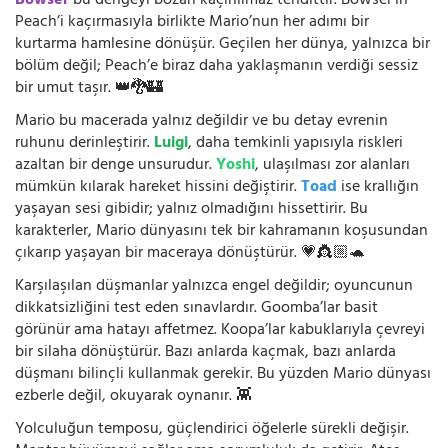
Bowser
bu dengeyi bozan kaçınılmaz tehdittir. Bowser’ın
Peach’i kaçırmasıyla birlikte Mario’nun her adımı bir
kurtarma hamlesine dönüşür. Geçilen her dünya, yalnızca bir
bölüm değil; Peach’e biraz daha yaklaşmanın verdiği sessiz
bir umut taşır. 👑🐉🏰
Mario bu macerada yalnız değildir ve bu detay evrenin
ruhunu derinleştirir.
Luigi
, daha temkinli yapısıyla riskleri
azaltan bir denge unsurudur.
Yoshi
, ulaşılması zor alanları
mümkün kılarak hareket hissini değiştirir.
Toad
ise krallığın
yaşayan sesi gibidir; yalnız olmadığını hissettirir. Bu
karakterler, Mario dünyasını tek bir kahramanın koşusundan
çıkarıp yaşayan bir maceraya dönüştürür. 💗👸🏼🐢
Karşılaşılan düşmanlar yalnızca engel değildir; oyuncunun
dikkatsizliğini test eden sınavlardır. Goomba’lar basit
görünür ama hatayı affetmez. Koopa’lar kabuklarıyla çevreyi
bir silaha dönüştürür. Bazı anlarda kaçmak, bazı anlarda
düşmanı bilinçli kullanmak gerekir. Bu yüzden Mario dünyası
ezberle değil, okuyarak oynanır. 👾
Yolculuğun temposu, güçlendirici öğelerle sürekli değişir.