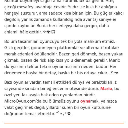
Mantar büyümeyi sağlar ama sorumluluk da getirir. Ateş
çiçeği mesafeyi avantaja çevirir. Yıldız ise kısa bir anlığına
her şeyi susturur, ama sadece kısa bir an için. Bu güçler kalıcı
değildir; yanlış zamanda kullanıldığında avantaj saniyeler
içinde kaybolur. Bu da her ilerleyişi daha gergin, daha
anlamlı hâle getirir. ⭐🍄💥
Bölüm tasarımları oyuncuyu tek bir yola mahkûm etmez.
Gizli geçitler, görünmeyen platformlar ve alternatif rotalar;
merak edenleri ödüllendirir. Bazen geri dönmek, bazen yukarı
çıkmak, bazen de risk alıp kısa yolu denemek gerekir. Mario
dünyasının tekrar tekrar oynanmasının nedeni budur: Her
denemede başka bir detay, başka bir his ortaya çıkar. 🚩🧱
Bazı oyunlar vardır; temsil ettikleri dünya ve bıraktıkları iz
sayesinde sıradan bir eğlencenin ötesinde durur.
Mario
, bu
özel yeri fazlasıyla hak eden oyunlardan biridir.
MicroOyun.com’da bu ölümsüz oyunu
oyna
mak, yalnızca
vakit geçirmek değil; yıllardır süren bir oyun kültürüne
doğrudan temas etmektir. ⁺˚⋆｡°🍄₊