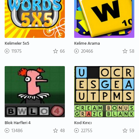
Kelimeler 5x5
Kelime Arama
11975
66
20466
58
Blok Harfleri 4
Kod Kırıcı
13486
48
22755
59