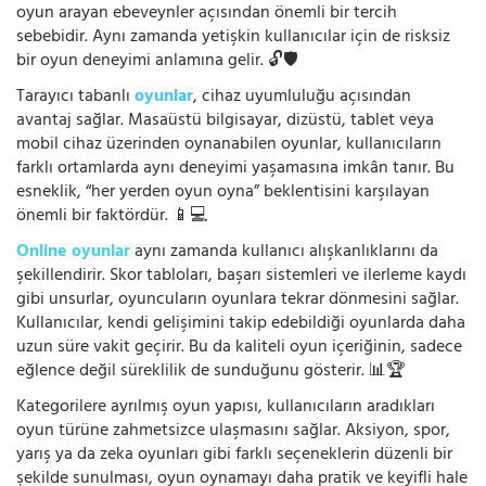
oyun arayan ebeveynler açısından önemli bir tercih
sebebidir. Aynı zamanda yetişkin kullanıcılar için de risksiz
bir oyun deneyimi anlamına gelir. 🔓🛡️
Tarayıcı tabanlı
oyunlar
, cihaz uyumluluğu açısından
avantaj sağlar. Masaüstü bilgisayar, dizüstü, tablet veya
mobil cihaz üzerinden oynanabilen oyunlar, kullanıcıların
farklı ortamlarda aynı deneyimi yaşamasına imkân tanır. Bu
esneklik, “her yerden oyun oyna” beklentisini karşılayan
önemli bir faktördür. 📱💻
Online oyunlar
aynı zamanda kullanıcı alışkanlıklarını da
şekillendirir. Skor tabloları, başarı sistemleri ve ilerleme kaydı
gibi unsurlar, oyuncuların oyunlara tekrar dönmesini sağlar.
Kullanıcılar, kendi gelişimini takip edebildiği oyunlarda daha
uzun süre vakit geçirir. Bu da kaliteli oyun içeriğinin, sadece
eğlence değil süreklilik de sunduğunu gösterir. 📊🏆
Kategorilere ayrılmış oyun yapısı, kullanıcıların aradıkları
oyun türüne zahmetsizce ulaşmasını sağlar. Aksiyon, spor,
yarış ya da zeka oyunları gibi farklı seçeneklerin düzenli bir
şekilde sunulması, oyun oynamayı daha pratik ve keyifli hale