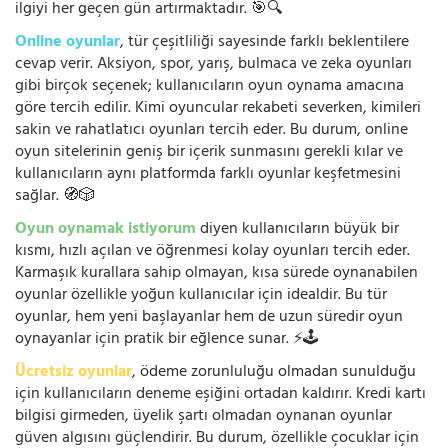
ilgiyi her geçen gün artırmaktadır. 🎯🔍
Online oyunlar
, tür çeşitliliği sayesinde farklı beklentilere
cevap verir. Aksiyon, spor, yarış, bulmaca ve zeka oyunları
gibi birçok seçenek; kullanıcıların oyun oynama amacına
göre tercih edilir. Kimi oyuncular rekabeti severken, kimileri
sakin ve rahatlatıcı oyunları tercih eder. Bu durum, online
oyun sitelerinin geniş bir içerik sunmasını gerekli kılar ve
kullanıcıların aynı platformda farklı oyunlar keşfetmesini
sağlar. 🧭🎲
Oyun oynamak istiyorum
diyen kullanıcıların büyük bir
kısmı, hızlı açılan ve öğrenmesi kolay oyunları tercih eder.
Karmaşık kurallara sahip olmayan, kısa sürede oynanabilen
oyunlar özellikle yoğun kullanıcılar için idealdir. Bu tür
oyunlar, hem yeni başlayanlar hem de uzun süredir oyun
oynayanlar için pratik bir eğlence sunar. ⚡🕹️
Ücretsiz oyunlar
, ödeme zorunluluğu olmadan sunulduğu
için kullanıcıların deneme eşiğini ortadan kaldırır. Kredi kartı
bilgisi girmeden, üyelik şartı olmadan oynanan oyunlar
güven algısını güçlendirir. Bu durum, özellikle çocuklar için