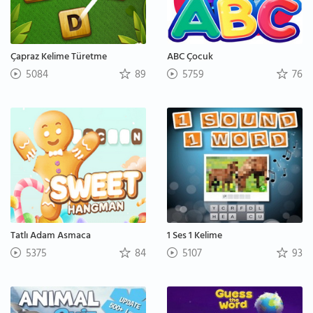
Çapraz Kelime Türetme
ABC Çocuk
5084
89
5759
76
Tatlı Adam Asmaca
1 Ses 1 Kelime
5375
84
5107
93