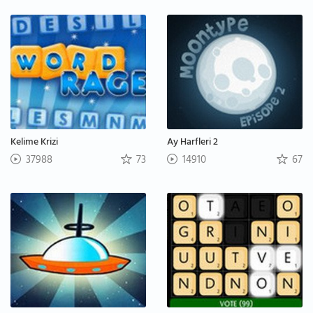
Kelime Krizi
Ay Harfleri 2
37988
73
14910
67