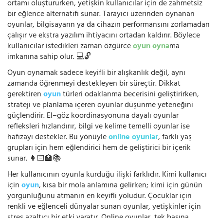
ortamı oluştururken, yetişkin kullanıcılar için de zahmetsiz
bir eğlence alternatifi sunar. Tarayıcı üzerinden oynanan
oyunlar, bilgisayarın ya da cihazın performansını zorlamadan
çalışır ve ekstra yazılım ihtiyacını ortadan kaldırır. Böylece
kullanıcılar istedikleri zaman özgürce
oyun oyna
ma
imkanına sahip olur. 💻🔓
Oyun oynamak sadece keyifli bir alışkanlık değil, aynı
zamanda öğrenmeyi destekleyen bir süreçtir. Dikkat
gerektiren
oyun
türleri odaklanma becerisini geliştirirken,
strateji ve planlama içeren oyunlar düşünme yeteneğini
güçlendirir. El–göz koordinasyonuna dayalı oyunlar
refleksleri hızlandırır, bilgi ve kelime temelli oyunlar ise
hafızayı destekler. Bu yönüyle
online oyunlar
, farklı yaş
grupları için hem eğlendirici hem de geliştirici bir içerik
sunar. 👩🏻‍🏫📚
Her kullanıcının oyunla kurduğu ilişki farklıdır. Kimi kullanıcı
için
oyun
, kısa bir mola anlamına gelirken; kimi için günün
yorgunluğunu atmanın en keyifli yoludur. Çocuklar için
renkli ve eğlenceli dünyalar sunan oyunlar, yetişkinler için