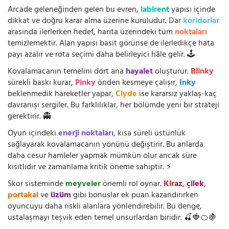
Arcade geleneğinden gelen bu evren,
labirent
yapısı içinde
dikkat ve doğru karar alma üzerine kuruludur. Dar
koridorlar
arasında ilerlerken hedef, harita üzerindeki tüm
noktaları
temizlemektir. Alan yapısı basit görünse de ilerledikçe hata
payı azalır ve rota seçimi daha belirleyici hâle gelir. 🕹️
Kovalamacanın temelini dört ana
hayalet
oluşturur.
Blinky
sürekli baskı kurar,
Pinky
önden kesmeye çalışır,
Inky
beklenmedik hareketler yapar,
Clyde
ise kararsız yaklaş-kaç
davranışı sergiler. Bu farklılıklar, her bölümde yeni bir strateji
gerektirir. 👻
Oyun içindeki
enerji noktaları
, kısa süreli üstünlük
sağlayarak kovalamacanın yönünü değiştirir. Bu anlarda
daha cesur hamleler yapmak mümkün olur ancak süre
kısıtlıdır ve zamanlama kritik öneme sahiptir. ⚡
Skor sisteminde
meyveler
önemli rol oynar.
Kiraz
,
çilek
,
portakal
ve
üzüm
gibi bonuslar ek puan kazandırırken
oyuncuyu daha riskli alanlara yönlendirebilir. Bu denge,
ustalaşmayı teşvik eden temel unsurlardan biridir. 🍒🍓🍊🍇