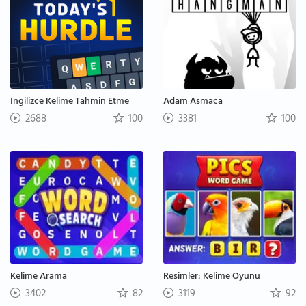
İngilizce Kelime Tahmin Etme
Adam Asmaca
2688
100
3381
100
Kelime Arama
Resimler: Kelime Oyunu
3402
82
3119
92