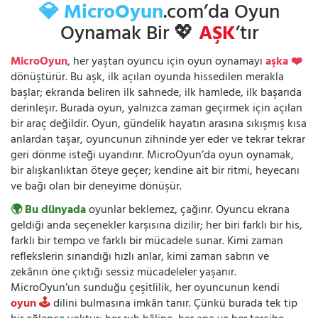
💎 MicroOyun
.com’da Oyun
Oynamak Bir 💖
AŞK
’tır
MicroOyun
, her yaştan oyuncu için oyun oynamayı
aşka ❤️
dönüştürür. Bu aşk, ilk açılan oyunda hissedilen merakla
başlar; ekranda beliren ilk sahnede, ilk hamlede, ilk başarıda
derinleşir. Burada oyun, yalnızca zaman geçirmek için açılan
bir araç değildir. Oyun, gündelik hayatın arasına sıkışmış kısa
anlardan taşar, oyuncunun zihninde yer eder ve tekrar tekrar
geri dönme isteği uyandırır. MicroOyun’da oyun oynamak,
bir alışkanlıktan öteye geçer; kendine ait bir ritmi, heyecanı
ve bağı olan bir deneyime dönüşür.
🌍 Bu dünyada
oyunlar beklemez, çağırır. Oyuncu ekrana
geldiği anda seçenekler karşısına dizilir; her biri farklı bir his,
farklı bir tempo ve farklı bir mücadele sunar. Kimi zaman
reflekslerin sınandığı hızlı anlar, kimi zaman sabrın ve
zekânın öne çıktığı sessiz mücadeleler yaşanır.
MicroOyun’un sunduğu çeşitlilik, her oyuncunun kendi
oyun 🕹️
dilini bulmasına imkân tanır. Çünkü burada tek tip