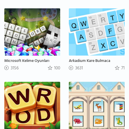
Microsoft Kelime Oyunları
Arkadium Kare Bulmaca
3156
100
3631
71