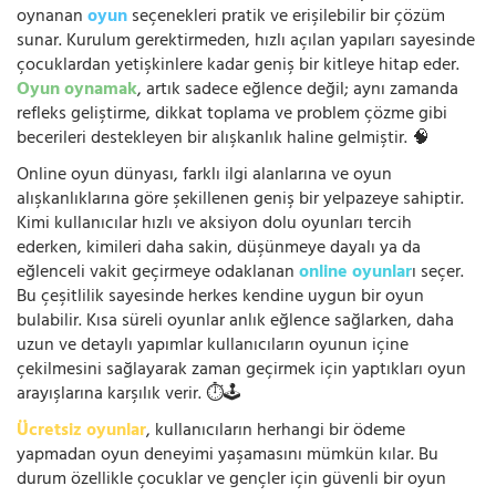
oynanan
oyun
seçenekleri pratik ve erişilebilir bir çözüm
sunar. Kurulum gerektirmeden, hızlı açılan yapıları sayesinde
çocuklardan yetişkinlere kadar geniş bir kitleye hitap eder.
Oyun oynamak
, artık sadece eğlence değil; aynı zamanda
refleks geliştirme, dikkat toplama ve problem çözme gibi
becerileri destekleyen bir alışkanlık haline gelmiştir. 🧠
Online oyun dünyası, farklı ilgi alanlarına ve oyun
alışkanlıklarına göre şekillenen geniş bir yelpazeye sahiptir.
Kimi kullanıcılar hızlı ve aksiyon dolu oyunları tercih
ederken, kimileri daha sakin, düşünmeye dayalı ya da
eğlenceli vakit geçirmeye odaklanan
online oyunlar
ı seçer.
Bu çeşitlilik sayesinde herkes kendine uygun bir oyun
bulabilir. Kısa süreli oyunlar anlık eğlence sağlarken, daha
uzun ve detaylı yapımlar kullanıcıların oyunun içine
çekilmesini sağlayarak zaman geçirmek için yaptıkları oyun
arayışlarına karşılık verir. ⏱️🕹️
Ücretsiz oyunlar
, kullanıcıların herhangi bir ödeme
yapmadan oyun deneyimi yaşamasını mümkün kılar. Bu
durum özellikle çocuklar ve gençler için güvenli bir oyun