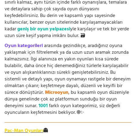
sınırlı kalmaz, aynı türün içinde farklı oynanışlara, temalara
ve detaylara sahip çok sayıda oyun dünyasını
keşfedebilirsiniz. Bu derin ve kapsamlı yapı sayesinde
kullanıcılar, benzer oyun sitelerinde karşılaşamayacakları
kadar
geniş bir oyun yelpazesi
yle karşılaşır ve tek bir yerde
uzun süre keşif yapma imkânı bulur. 🗃️
Oyun kategorileri
arasında gezindikçe, aradığınız oyuna
yaklaşmak için filtrelemek ya da uzun uzun aramak zorunda
kalmazsınız. İlgi alanınıza en yakın oyunları kısa sürede
bulabilir, daha önce hiç denemediğiniz türlerle karşılaşabilir
ve oyun alışkanlıklarınızı sürekli genişletebilirsiniz. Bu
sistemli ve detaylı yapı, oyun oynamayı rastgele bir deneyim
olmaktan çıkarır; keşfetmeye dayalı, düzenli ve keyifli bir
sürece dönüştürür.
Microoyun
, bu kapsamlı oyun düzeniyle
dünya genelinde çok az platformun sunduğu bir oyun
deneyimi sunar.
1001
farklı oyun kategorimiz, siz değerli
oyuncuların keşfetmesini bekliyor. 🌐✨
Pac-Man Oyunları
👻