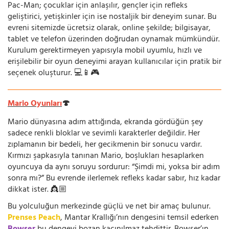
Pac-Man; çocuklar için anlaşılır, gençler için refleks
geliştirici, yetişkinler için ise nostaljik bir deneyim sunar. Bu
evreni sitemizde ücretsiz olarak, online şekilde; bilgisayar,
tablet ve telefon üzerinden doğrudan oynamak mümkündür.
Kurulum gerektirmeyen yapısıyla mobil uyumlu, hızlı ve
erişilebilir bir oyun deneyimi arayan kullanıcılar için pratik bir
seçenek oluşturur. 💻📱🎮
Mario Oyunları
🍄
Mario dünyasına adım attığında, ekranda gördüğün şey
sadece renkli bloklar ve sevimli karakterler değildir. Her
zıplamanın bir bedeli, her gecikmenin bir sonucu vardır.
Kırmızı şapkasıyla tanınan Mario, boşlukları hesaplarken
oyuncuya da aynı soruyu sordurur: “Şimdi mi, yoksa bir adım
sonra mı?” Bu evrende ilerlemek refleks kadar sabır, hız kadar
dikkat ister. 👸🏼
Bu yolculuğun merkezinde güçlü ve net bir amaç bulunur.
Prenses Peach
, Mantar Krallığı’nın dengesini temsil ederken