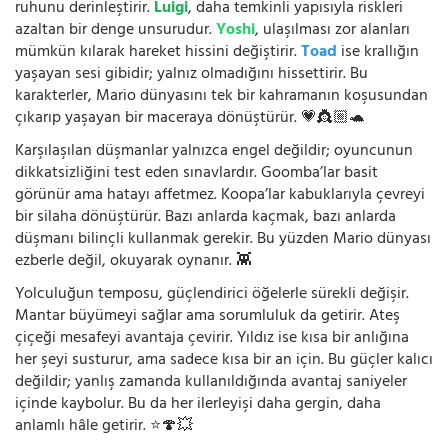
ruhunu derinleştirir.
Luigi
, daha temkinli yapısıyla riskleri
azaltan bir denge unsurudur.
Yoshi
, ulaşılması zor alanları
mümkün kılarak hareket hissini değiştirir.
Toad
ise krallığın
yaşayan sesi gibidir; yalnız olmadığını hissettirir. Bu
karakterler, Mario dünyasını tek bir kahramanın koşusundan
çıkarıp yaşayan bir maceraya dönüştürür. 💗👸🏼🐢
Karşılaşılan düşmanlar yalnızca engel değildir; oyuncunun
dikkatsizliğini test eden sınavlardır. Goomba’lar basit
görünür ama hatayı affetmez. Koopa’lar kabuklarıyla çevreyi
bir silaha dönüştürür. Bazı anlarda kaçmak, bazı anlarda
düşmanı bilinçli kullanmak gerekir. Bu yüzden Mario dünyası
ezberle değil, okuyarak oynanır. 👾
Yolculuğun temposu, güçlendirici öğelerle sürekli değişir.
Mantar büyümeyi sağlar ama sorumluluk da getirir. Ateş
çiçeği mesafeyi avantaja çevirir. Yıldız ise kısa bir anlığına
her şeyi susturur, ama sadece kısa bir an için. Bu güçler kalıcı
değildir; yanlış zamanda kullanıldığında avantaj saniyeler
içinde kaybolur. Bu da her ilerleyişi daha gergin, daha
anlamlı hâle getirir. ⭐🍄💥