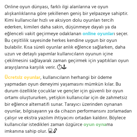
Online oyun dünyası, farklı ilgi alanlarına ve oyun
alışkanlıklarına göre şekillenen geniş bir yelpazeye sahiptir.
Kimi kullanıcılar hızlı ve aksiyon dolu oyunları tercih
ederken, kimileri daha sakin, düşünmeye dayalı ya da
eğlenceli vakit geçirmeye odaklanan
online oyunlar
ı seçer.
Bu çeşitlilik sayesinde herkes kendine uygun bir oyun
bulabilir. Kısa süreli oyunlar anlık eğlence sağlarken, daha
uzun ve detaylı yapımlar kullanıcıların oyunun içine
çekilmesini sağlayarak zaman geçirmek için yaptıkları oyun
arayışlarına karşılık verir. ⏱️🕹️
Ücretsiz oyunlar
, kullanıcıların herhangi bir ödeme
yapmadan oyun deneyimi yaşamasını mümkün kılar. Bu
durum özellikle çocuklar ve gençler için güvenli bir oyun
ortamı oluştururken, yetişkin kullanıcılar için de zahmetsiz
bir eğlence alternatifi sunar. Tarayıcı üzerinden oynanan
oyunlar, bilgisayarın ya da cihazın performansını zorlamadan
çalışır ve ekstra yazılım ihtiyacını ortadan kaldırır. Böylece
kullanıcılar istedikleri zaman özgürce
oyun oyna
ma
imkanına sahip olur. 💻🔓