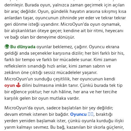
derinleşir. Burada oyun, yalnızca zaman geçirmek için açılan
bir araç değildir. Oyun, gündelik hayatın arasına sıkışmış kısa
anlardan taşar, oyuncunun zihninde yer eder ve tekrar tekrar
geri dönme isteği uyandırır. MicroOyun’da oyun oynamak,
bir alışkanlıktan öteye geçer; kendine ait bir ritmi, heyecanı
ve bağı olan bir deneyime dönüşür.
🌍 Bu dünyada
oyunlar beklemez, çağırır. Oyuncu ekrana
geldiği anda seçenekler karşısına dizilir; her biri farklı bir his,
farklı bir tempo ve farklı bir mücadele sunar. Kimi zaman
reflekslerin sınandığı hızlı anlar, kimi zaman sabrın ve
zekânın öne çıktığı sessiz mücadeleler yaşanır.
MicroOyun’un sunduğu çeşitlilik, her oyuncunun kendi
oyun 🕹️
dilini bulmasına imkân tanır. Çünkü burada tek tip
bir eğlence yoktur; her ruh hâline, her ana ve her tercihe
karşılık gelen bir oyun mutlaka vardır.
MicroOyun’da oyun, sadece başlatılan bir şey değildir;
devam etmek istenen bir bağdır.
Oyuncu 🧍‍♂️
, bıraktığı
yerden yeniden başlamak ister, çünkü oyunla kurduğu ilişki
yarım kalmayı sevmez. Bu bağ, kazanılan bir skorla güçlenir,