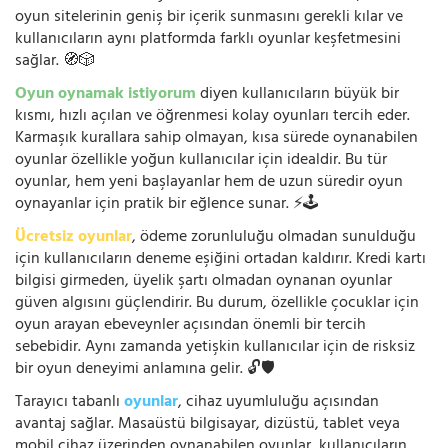
oyun sitelerinin geniş bir içerik sunmasını gerekli kılar ve
kullanıcıların aynı platformda farklı oyunlar keşfetmesini
sağlar. 🧭🎲
Oyun oynamak istiyorum
diyen kullanıcıların büyük bir
kısmı, hızlı açılan ve öğrenmesi kolay oyunları tercih eder.
Karmaşık kurallara sahip olmayan, kısa sürede oynanabilen
oyunlar özellikle yoğun kullanıcılar için idealdir. Bu tür
oyunlar, hem yeni başlayanlar hem de uzun süredir oyun
oynayanlar için pratik bir eğlence sunar. ⚡🕹️
Ücretsiz oyunlar
, ödeme zorunluluğu olmadan sunulduğu
için kullanıcıların deneme eşiğini ortadan kaldırır. Kredi kartı
bilgisi girmeden, üyelik şartı olmadan oynanan oyunlar
güven algısını güçlendirir. Bu durum, özellikle çocuklar için
oyun arayan ebeveynler açısından önemli bir tercih
sebebidir. Aynı zamanda yetişkin kullanıcılar için de risksiz
bir oyun deneyimi anlamına gelir. 🔓🛡️
Tarayıcı tabanlı
oyunlar
, cihaz uyumluluğu açısından
avantaj sağlar. Masaüstü bilgisayar, dizüstü, tablet veya
mobil cihaz üzerinden oynanabilen oyunlar, kullanıcıların