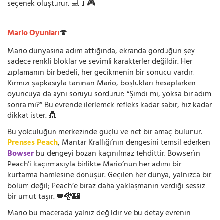
seçenek oluşturur. 💻📱🎮
Mario Oyunları
🍄
Mario dünyasına adım attığında, ekranda gördüğün şey
sadece renkli bloklar ve sevimli karakterler değildir. Her
zıplamanın bir bedeli, her gecikmenin bir sonucu vardır.
Kırmızı şapkasıyla tanınan Mario, boşlukları hesaplarken
oyuncuya da aynı soruyu sordurur: “Şimdi mi, yoksa bir adım
sonra mı?” Bu evrende ilerlemek refleks kadar sabır, hız kadar
dikkat ister. 👸🏼
Bu yolculuğun merkezinde güçlü ve net bir amaç bulunur.
Prenses Peach
, Mantar Krallığı’nın dengesini temsil ederken
Bowser
bu dengeyi bozan kaçınılmaz tehdittir. Bowser’ın
Peach’i kaçırmasıyla birlikte Mario’nun her adımı bir
kurtarma hamlesine dönüşür. Geçilen her dünya, yalnızca bir
bölüm değil; Peach’e biraz daha yaklaşmanın verdiği sessiz
bir umut taşır. 👑🐉🏰
Mario bu macerada yalnız değildir ve bu detay evrenin