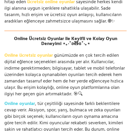
hitap eden
ücretsiz online oyunlar
sayesinde herkes kendi
ilgi alanına uygun içeriklere rahatlıkla ulaşabilir. Sade
tasarım, hızlı erişim ve ücretsiz oyun anlayışı, kullanıcıların
aradıkları eğlenceye zahmetsizce ulaşmasını sağlar. 🌐✨
Online Ücretsiz Oyunlar ile Keyifli ve Kolay Oyun
Deneyimi ⋆｡‧˚ʚ🧸ɞ˚‧｡⋆
Online ücretsiz oyunlar
günümüzde en çok tercih edilen
dijital eğlence seçenekleri arasında yer alır. Kullanıcılar,
indirme gerektirmeden; bilgisayar, tablet ve mobil telefonlar
üzerinden kolayca oynanabilen oyunları tercih ederek hem
zamandan tasarruf eder hem de her yerde eğlenceye hızlıca
ulaşır. Bu erişim kolaylığı, online oyun platformlarına olan
ilgiyi her geçen gün artırmaktadır. 🎯🔍
Online oyunlar
, tür çeşitliliği sayesinde farklı beklentilere
cevap verir. Aksiyon, spor, yarış, bulmaca ve zeka oyunları
gibi birçok seçenek; kullanıcıların oyun oynama amacına
göre tercih edilir. Kimi oyuncular rekabeti severken, kimileri
sakin ve rahatlatıcı oyunları tercih eder. Bu durum, online