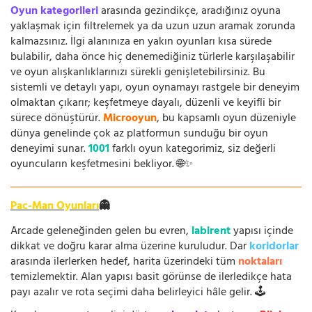
Oyun kategorileri
arasında gezindikçe, aradığınız oyuna
yaklaşmak için filtrelemek ya da uzun uzun aramak zorunda
kalmazsınız. İlgi alanınıza en yakın oyunları kısa sürede
bulabilir, daha önce hiç denemediğiniz türlerle karşılaşabilir
ve oyun alışkanlıklarınızı sürekli genişletebilirsiniz. Bu
sistemli ve detaylı yapı, oyun oynamayı rastgele bir deneyim
olmaktan çıkarır; keşfetmeye dayalı, düzenli ve keyifli bir
sürece dönüştürür.
Microoyun
, bu kapsamlı oyun düzeniyle
dünya genelinde çok az platformun sunduğu bir oyun
deneyimi sunar.
1001
farklı oyun kategorimiz, siz değerli
oyuncuların keşfetmesini bekliyor. 🌐✨
Pac-Man Oyunları
👻
Arcade geleneğinden gelen bu evren,
labirent
yapısı içinde
dikkat ve doğru karar alma üzerine kuruludur. Dar
koridorlar
arasında ilerlerken hedef, harita üzerindeki tüm
noktaları
temizlemektir. Alan yapısı basit görünse de ilerledikçe hata
payı azalır ve rota seçimi daha belirleyici hâle gelir. 🕹️