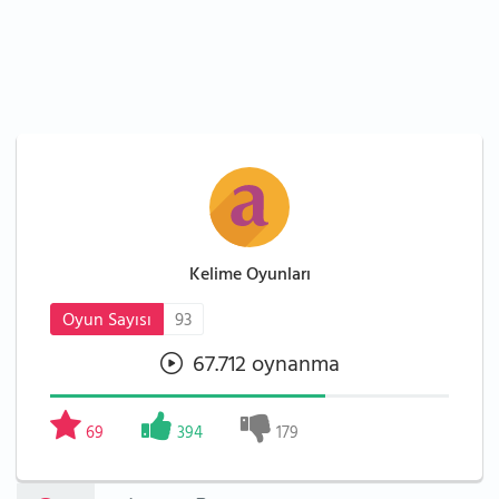
Kelime Oyunları
Oyun Sayısı
93
67.712 oynanma
69
394
179