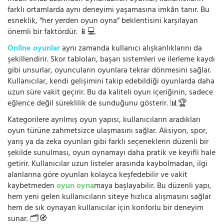
farklı ortamlarda aynı deneyimi yaşamasına imkân tanır. Bu
esneklik, “her yerden oyun oyna” beklentisini karşılayan
önemli bir faktördür. 📱💻
Online oyunlar
aynı zamanda kullanıcı alışkanlıklarını da
şekillendirir. Skor tabloları, başarı sistemleri ve ilerleme kaydı
gibi unsurlar, oyuncuların oyunlara tekrar dönmesini sağlar.
Kullanıcılar, kendi gelişimini takip edebildiği oyunlarda daha
uzun süre vakit geçirir. Bu da kaliteli oyun içeriğinin, sadece
eğlence değil süreklilik de sunduğunu gösterir. 📊🏆
Kategorilere ayrılmış oyun yapısı, kullanıcıların aradıkları
oyun türüne zahmetsizce ulaşmasını sağlar. Aksiyon, spor,
yarış ya da zeka oyunları gibi farklı seçeneklerin düzenli bir
şekilde sunulması, oyun oynamayı daha pratik ve keyifli hale
getirir. Kullanıcılar uzun listeler arasında kaybolmadan, ilgi
alanlarına göre oyunları kolayca keşfedebilir ve vakit
kaybetmeden
oyun oyna
maya başlayabilir. Bu düzenli yapı,
hem yeni gelen kullanıcıların siteye hızlıca alışmasını sağlar
hem de sık oynayan kullanıcılar için konforlu bir deneyim
sunar. 🗂️🧭