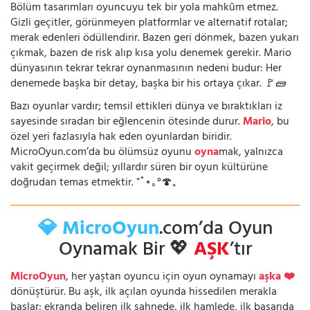
Bölüm tasarımları oyuncuyu tek bir yola mahkûm etmez.
Gizli geçitler, görünmeyen platformlar ve alternatif rotalar;
merak edenleri ödüllendirir. Bazen geri dönmek, bazen yukarı
çıkmak, bazen de risk alıp kısa yolu denemek gerekir. Mario
dünyasının tekrar tekrar oynanmasının nedeni budur: Her
denemede başka bir detay, başka bir his ortaya çıkar. 🚩🧱
Bazı oyunlar vardır; temsil ettikleri dünya ve bıraktıkları iz
sayesinde sıradan bir eğlencenin ötesinde durur.
Mario
, bu
özel yeri fazlasıyla hak eden oyunlardan biridir.
MicroOyun.com’da bu ölümsüz oyunu
oyna
mak, yalnızca
vakit geçirmek değil; yıllardır süren bir oyun kültürüne
doğrudan temas etmektir. ⁺˚⋆｡°🍄₊
💎 MicroOyun
.com’da Oyun
Oynamak Bir 💖
AŞK
’tır
MicroOyun
, her yaştan oyuncu için oyun oynamayı
aşka ❤️
dönüştürür. Bu aşk, ilk açılan oyunda hissedilen merakla
başlar; ekranda beliren ilk sahnede, ilk hamlede, ilk başarıda