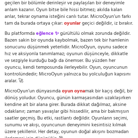
geçilen bir bölümle derinleşir ve paylaşılan bir deneyimle
anlam kazanır. Oyun bitse bile hissi bitmez; akılda kalan
anlar, tekrar oynama isteğini canlı tutar. MicroOyun’un farkı
tam da burada ortaya çıkar:
oyunlar
geçici değildir, iz bırakır.
Bu platformda
eğlence ✨
gürültülü olmak zorunda değildir.
Bazen sakin bir oyunda kaybolmak, bazen tek bir hamlenin
sonucunu düşünmek yeterlidir. MicroOyun, oyunu sadece
hız ve aksiyonla tanımlamaz; oyunun düşünceyle, dikkatle
ve sezgiyle kurduğu bağı da önemser. Bu yüzden her
oyuncu, kendi temposunda ilerleyebilir. Oyun, oyuncunun
kontrolündedir; MicroOyun yalnızca bu yolculuğun kapısını
aralar. 🚀
MicroOyun’un dünyasında
oyun oyna
mak bir kaçış değil, bir
dönüş yoludur. Oyuncu, günün karmaşasından uzaklaşırken
kendine ait bir alana girer. Burada dikkat dağılmaz, aksine
odaklanır; zaman yavaşlar gibi hissedilir, ama bir bakmışsın
saatler geçmiş. Bu etki, rastlantı değildir. Oyunların seçimi,
sunumu ve akışı, oyuncunun deneyimini kesintisiz kılmak
üzere şekillenir. Her detay, oyunun doğal akışını bozmadan