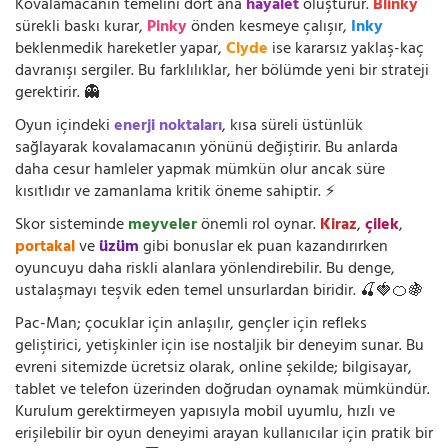
Kovalamacanın temelini dört ana
hayalet
oluşturur.
Blinky
sürekli baskı kurar,
Pinky
önden kesmeye çalışır,
Inky
beklenmedik hareketler yapar,
Clyde
ise kararsız yaklaş-kaç
davranışı sergiler. Bu farklılıklar, her bölümde yeni bir strateji
gerektirir. 👻
Oyun içindeki
enerji noktaları
, kısa süreli üstünlük
sağlayarak kovalamacanın yönünü değiştirir. Bu anlarda
daha cesur hamleler yapmak mümkün olur ancak süre
kısıtlıdır ve zamanlama kritik öneme sahiptir. ⚡
Skor sisteminde
meyveler
önemli rol oynar.
Kiraz
,
çilek
,
portakal
ve
üzüm
gibi bonuslar ek puan kazandırırken
oyuncuyu daha riskli alanlara yönlendirebilir. Bu denge,
ustalaşmayı teşvik eden temel unsurlardan biridir. 🍒🍓🍊🍇
Pac-Man; çocuklar için anlaşılır, gençler için refleks
geliştirici, yetişkinler için ise nostaljik bir deneyim sunar. Bu
evreni sitemizde ücretsiz olarak, online şekilde; bilgisayar,
tablet ve telefon üzerinden doğrudan oynamak mümkündür.
Kurulum gerektirmeyen yapısıyla mobil uyumlu, hızlı ve
erişilebilir bir oyun deneyimi arayan kullanıcılar için pratik bir