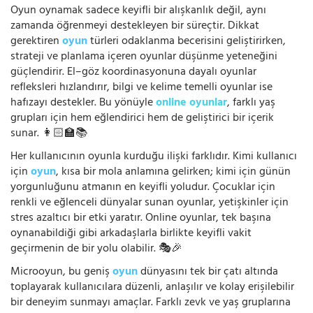
Oyun oynamak sadece keyifli bir alışkanlık değil, aynı
zamanda öğrenmeyi destekleyen bir süreçtir. Dikkat
gerektiren
oyun
türleri odaklanma becerisini geliştirirken,
strateji ve planlama içeren oyunlar düşünme yeteneğini
güçlendirir. El–göz koordinasyonuna dayalı oyunlar
refleksleri hızlandırır, bilgi ve kelime temelli oyunlar ise
hafızayı destekler. Bu yönüyle
online oyunlar
, farklı yaş
grupları için hem eğlendirici hem de geliştirici bir içerik
sunar. 👩🏻‍🏫📚
Her kullanıcının oyunla kurduğu ilişki farklıdır. Kimi kullanıcı
için
oyun
, kısa bir mola anlamına gelirken; kimi için günün
yorgunluğunu atmanın en keyifli yoludur. Çocuklar için
renkli ve eğlenceli dünyalar sunan oyunlar, yetişkinler için
stres azaltıcı bir etki yaratır. Online oyunlar, tek başına
oynanabildiği gibi arkadaşlarla birlikte keyifli vakit
geçirmenin de bir yolu olabilir. 🎭🎉
Microoyun, bu geniş
oyun
dünyasını tek bir çatı altında
toplayarak kullanıcılara düzenli, anlaşılır ve kolay erişilebilir
bir deneyim sunmayı amaçlar. Farklı zevk ve yaş gruplarına