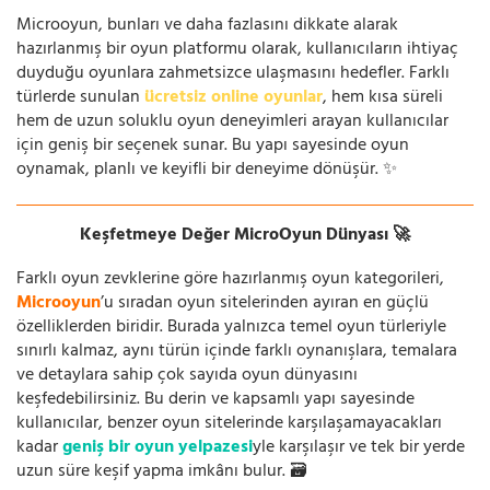
Microoyun, bunları ve daha fazlasını dikkate alarak
hazırlanmış bir oyun platformu olarak, kullanıcıların ihtiyaç
duyduğu oyunlara zahmetsizce ulaşmasını hedefler. Farklı
türlerde sunulan
ücretsiz online oyunlar
, hem kısa süreli
hem de uzun soluklu oyun deneyimleri arayan kullanıcılar
için geniş bir seçenek sunar. Bu yapı sayesinde oyun
oynamak, planlı ve keyifli bir deneyime dönüşür. ✨
Keşfetmeye Değer MicroOyun Dünyası 🚀
Farklı oyun zevklerine göre hazırlanmış oyun kategorileri,
Microoyun
’u sıradan oyun sitelerinden ayıran en güçlü
özelliklerden biridir. Burada yalnızca temel oyun türleriyle
sınırlı kalmaz, aynı türün içinde farklı oynanışlara, temalara
ve detaylara sahip çok sayıda oyun dünyasını
keşfedebilirsiniz. Bu derin ve kapsamlı yapı sayesinde
kullanıcılar, benzer oyun sitelerinde karşılaşamayacakları
kadar
geniş bir oyun yelpazesi
yle karşılaşır ve tek bir yerde
uzun süre keşif yapma imkânı bulur. 🗃️