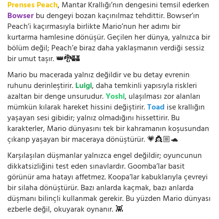
Prenses Peach
, Mantar Krallığı’nın dengesini temsil ederken
Bowser
bu dengeyi bozan kaçınılmaz tehdittir. Bowser’ın
Peach’i kaçırmasıyla birlikte Mario’nun her adımı bir
kurtarma hamlesine dönüşür. Geçilen her dünya, yalnızca bir
bölüm değil; Peach’e biraz daha yaklaşmanın verdiği sessiz
bir umut taşır. 👑🐉🏰
Mario bu macerada yalnız değildir ve bu detay evrenin
ruhunu derinleştirir.
Luigi
, daha temkinli yapısıyla riskleri
azaltan bir denge unsurudur.
Yoshi
, ulaşılması zor alanları
mümkün kılarak hareket hissini değiştirir.
Toad
ise krallığın
yaşayan sesi gibidir; yalnız olmadığını hissettirir. Bu
karakterler, Mario dünyasını tek bir kahramanın koşusundan
çıkarıp yaşayan bir maceraya dönüştürür. 💗👸🏼🐢
Karşılaşılan düşmanlar yalnızca engel değildir; oyuncunun
dikkatsizliğini test eden sınavlardır. Goomba’lar basit
görünür ama hatayı affetmez. Koopa’lar kabuklarıyla çevreyi
bir silaha dönüştürür. Bazı anlarda kaçmak, bazı anlarda
düşmanı bilinçli kullanmak gerekir. Bu yüzden Mario dünyası
ezberle değil, okuyarak oynanır. 👾