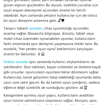
bilgisi girmeden, üyelik şartı olmadan oynanan oyunlar
güven algısını güçlendirir. Bu durum, özellikle çocuklar için
oyun arayan ebeveynler açısından önemli bir tercih
sebebidir. Aynı zamanda yetişkin kullanıcılar için de risksiz
bir oyun deneyimi anlamına gelir. 🔓🛡️
Tarayıcı tabanlı
oyunlar
, cihaz uyumluluğu açısından
avantaj sağlar. Masaüstü bilgisayar, dizüstü, tablet veya
mobil cihaz üzerinden oynanabilen oyunlar, kullanıcıların
farklı ortamlarda aynı deneyimi yaşamasına imkân tanır. Bu
esneklik, “her yerden oyun oyna” beklentisini karşılayan
önemli bir faktördür. 📱💻
Online oyunlar
aynı zamanda kullanıcı alışkanlıklarını da
şekillendirir. Skor tabloları, başarı sistemleri ve ilerleme kaydı
gibi unsurlar, oyuncuların oyunlara tekrar dönmesini sağlar.
Kullanıcılar, kendi gelişimini takip edebildiği oyunlarda daha
uzun süre vakit geçirir. Bu da kaliteli oyun içeriğinin, sadece
eğlence değil süreklilik de sunduğunu gösterir. 📊🏆
Kategorilere ayrılmış oyun yapısı, kullanıcıların aradıkları
oyun türüne zahmetsizce ulaşmasını sağlar. Aksiyon, spor,