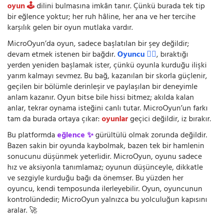
oyun 🕹️
dilini bulmasına imkân tanır. Çünkü burada tek tip
bir eğlence yoktur; her ruh hâline, her ana ve her tercihe
karşılık gelen bir oyun mutlaka vardır.
MicroOyun’da oyun, sadece başlatılan bir şey değildir;
devam etmek istenen bir bağdır.
Oyuncu 🧍‍♂️
, bıraktığı
yerden yeniden başlamak ister, çünkü oyunla kurduğu ilişki
yarım kalmayı sevmez. Bu bağ, kazanılan bir skorla güçlenir,
geçilen bir bölümle derinleşir ve paylaşılan bir deneyimle
anlam kazanır. Oyun bitse bile hissi bitmez; akılda kalan
anlar, tekrar oynama isteğini canlı tutar. MicroOyun’un farkı
tam da burada ortaya çıkar:
oyunlar
geçici değildir, iz bırakır.
Bu platformda
eğlence ✨
gürültülü olmak zorunda değildir.
Bazen sakin bir oyunda kaybolmak, bazen tek bir hamlenin
sonucunu düşünmek yeterlidir. MicroOyun, oyunu sadece
hız ve aksiyonla tanımlamaz; oyunun düşünceyle, dikkatle
ve sezgiyle kurduğu bağı da önemser. Bu yüzden her
oyuncu, kendi temposunda ilerleyebilir. Oyun, oyuncunun
kontrolündedir; MicroOyun yalnızca bu yolculuğun kapısını
aralar. 🚀