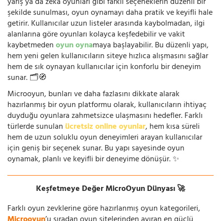
yarış ya da zeka oyunları gibi farklı seçeneklerin düzenli bir
şekilde sunulması, oyun oynamayı daha pratik ve keyifli hale
getirir. Kullanıcılar uzun listeler arasında kaybolmadan, ilgi
alanlarına göre oyunları kolayca keşfedebilir ve vakit
kaybetmeden
oyun oyna
maya başlayabilir. Bu düzenli yapı,
hem yeni gelen kullanıcıların siteye hızlıca alışmasını sağlar
hem de sık oynayan kullanıcılar için konforlu bir deneyim
sunar. 🗂️🧭
Microoyun, bunları ve daha fazlasını dikkate alarak
hazırlanmış bir oyun platformu olarak, kullanıcıların ihtiyaç
duyduğu oyunlara zahmetsizce ulaşmasını hedefler. Farklı
türlerde sunulan
ücretsiz online oyunlar
, hem kısa süreli
hem de uzun soluklu oyun deneyimleri arayan kullanıcılar
için geniş bir seçenek sunar. Bu yapı sayesinde oyun
oynamak, planlı ve keyifli bir deneyime dönüşür. ✨
Keşfetmeye Değer MicroOyun Dünyası 🚀
Farklı oyun zevklerine göre hazırlanmış oyun kategorileri,
Microoyun
’u sıradan oyun sitelerinden ayıran en güçlü