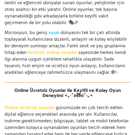
renkli ve eğlenceli dünyalar sunan oyunlar, yetişkinler için
stres azaltıcı bir etki yaratır. Online oyunlar, tek başına
oynanabildiği gibi arkadaşlarla birlikte keyifli vakit
geçirmenin de bir yolu olabilir. 🎭🎉
Microoyun, bu geniş
oyun
dünyasını tek bir çatı altında
toplayarak kullanıcılara düzenli, anlaşılır ve kolay erişilebilir
bir deneyim sunmayı amaçlar. Farklı zevk ve yaş gruplarına
hitap eden
ücretsiz online oyunlar
sayesinde herkes kendi
ilgi alanına uygun içeriklere rahatlıkla ulaşabilir. Sade
tasarım, hızlı erişim ve ücretsiz oyun anlayışı, kullanıcıların
aradıkları eğlenceye zahmetsizce ulaşmasını sağlar. 🌐✨
Online Ücretsiz Oyunlar ile Keyifli ve Kolay Oyun
Deneyimi ⋆｡‧˚ʚ🧸ɞ˚‧｡⋆
Online ücretsiz oyunlar
günümüzde en çok tercih edilen
dijital eğlence seçenekleri arasında yer alır. Kullanıcılar,
indirme gerektirmeden; bilgisayar, tablet ve mobil telefonlar
üzerinden kolayca oynanabilen oyunları tercih ederek hem
zamandan tasarruf eder hem de her yerde eğlenceye hızlıca