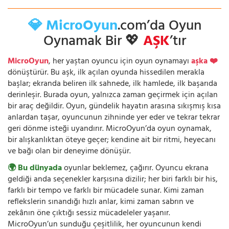
💎 MicroOyun
.com’da Oyun
Oynamak Bir 💖
AŞK
’tır
MicroOyun
, her yaştan oyuncu için oyun oynamayı
aşka ❤️
dönüştürür. Bu aşk, ilk açılan oyunda hissedilen merakla
başlar; ekranda beliren ilk sahnede, ilk hamlede, ilk başarıda
derinleşir. Burada oyun, yalnızca zaman geçirmek için açılan
bir araç değildir. Oyun, gündelik hayatın arasına sıkışmış kısa
anlardan taşar, oyuncunun zihninde yer eder ve tekrar tekrar
geri dönme isteği uyandırır. MicroOyun’da oyun oynamak,
bir alışkanlıktan öteye geçer; kendine ait bir ritmi, heyecanı
ve bağı olan bir deneyime dönüşür.
🌍 Bu dünyada
oyunlar beklemez, çağırır. Oyuncu ekrana
geldiği anda seçenekler karşısına dizilir; her biri farklı bir his,
farklı bir tempo ve farklı bir mücadele sunar. Kimi zaman
reflekslerin sınandığı hızlı anlar, kimi zaman sabrın ve
zekânın öne çıktığı sessiz mücadeleler yaşanır.
MicroOyun’un sunduğu çeşitlilik, her oyuncunun kendi