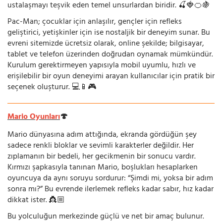
ustalaşmayı teşvik eden temel unsurlardan biridir. 🍒🍓🍊🍇
Pac-Man; çocuklar için anlaşılır, gençler için refleks
geliştirici, yetişkinler için ise nostaljik bir deneyim sunar. Bu
evreni sitemizde ücretsiz olarak, online şekilde; bilgisayar,
tablet ve telefon üzerinden doğrudan oynamak mümkündür.
Kurulum gerektirmeyen yapısıyla mobil uyumlu, hızlı ve
erişilebilir bir oyun deneyimi arayan kullanıcılar için pratik bir
seçenek oluşturur. 💻📱🎮
Mario Oyunları
🍄
Mario dünyasına adım attığında, ekranda gördüğün şey
sadece renkli bloklar ve sevimli karakterler değildir. Her
zıplamanın bir bedeli, her gecikmenin bir sonucu vardır.
Kırmızı şapkasıyla tanınan Mario, boşlukları hesaplarken
oyuncuya da aynı soruyu sordurur: “Şimdi mi, yoksa bir adım
sonra mı?” Bu evrende ilerlemek refleks kadar sabır, hız kadar
dikkat ister. 👸🏼
Bu yolculuğun merkezinde güçlü ve net bir amaç bulunur.