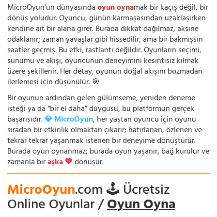
MicroOyun’un dünyasında
oyun oyna
mak bir kaçış değil, bir
dönüş yoludur. Oyuncu, günün karmaşasından uzaklaşırken
kendine ait bir alana girer. Burada dikkat dağılmaz, aksine
odaklanır; zaman yavaşlar gibi hissedilir, ama bir bakmışsın
saatler geçmiş. Bu etki, rastlantı değildir. Oyunların seçimi,
sunumu ve akışı, oyuncunun deneyimini kesintisiz kılmak
üzere şekillenir. Her detay, oyunun doğal akışını bozmadan
ilerlemesi için düşünülür. 🎯
Bir oyunun ardından gelen gülümseme, yeniden deneme
isteği ya da “bir el daha” duygusu, bu platformun gerçek
başarısıdır.
💎 MicroOyun
, her yaştan oyuncu için oyunu
sıradan bir etkinlik olmaktan çıkarır; hatırlanan, özlenen ve
tekrar tekrar yaşanmak istenen bir deneyime dönüştürür.
Burada oyun oynanmaz; burada oyun yaşanır, bağ kurulur ve
zamanla bir
aşka 💖
dönüşür.
MicroOyun
.com 🕹️ Ücretsiz
Online Oyunlar /
Oyun Oyna