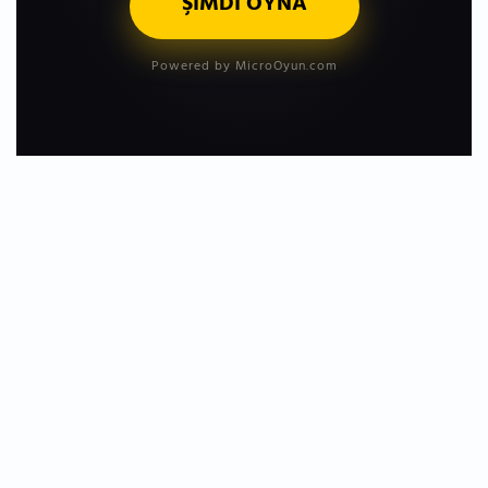
ŞİMDİ OYNA
Powered by MicroOyun.com