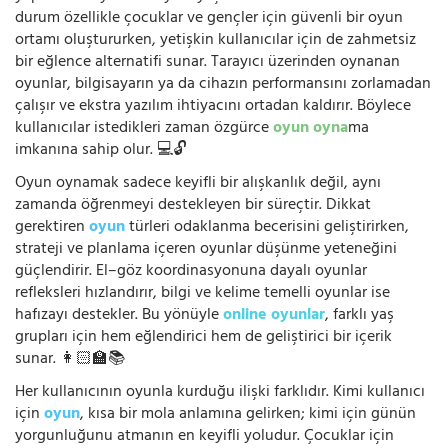
durum özellikle çocuklar ve gençler için güvenli bir oyun
ortamı oluştururken, yetişkin kullanıcılar için de zahmetsiz
bir eğlence alternatifi sunar. Tarayıcı üzerinden oynanan
oyunlar, bilgisayarın ya da cihazın performansını zorlamadan
çalışır ve ekstra yazılım ihtiyacını ortadan kaldırır. Böylece
kullanıcılar istedikleri zaman özgürce
oyun oyna
ma
imkanına sahip olur. 💻🔓
Oyun oynamak sadece keyifli bir alışkanlık değil, aynı
zamanda öğrenmeyi destekleyen bir süreçtir. Dikkat
gerektiren
oyun
türleri odaklanma becerisini geliştirirken,
strateji ve planlama içeren oyunlar düşünme yeteneğini
güçlendirir. El–göz koordinasyonuna dayalı oyunlar
refleksleri hızlandırır, bilgi ve kelime temelli oyunlar ise
hafızayı destekler. Bu yönüyle
online oyunlar
, farklı yaş
grupları için hem eğlendirici hem de geliştirici bir içerik
sunar. 👩🏻‍🏫📚
Her kullanıcının oyunla kurduğu ilişki farklıdır. Kimi kullanıcı
için
oyun
, kısa bir mola anlamına gelirken; kimi için günün
yorgunluğunu atmanın en keyifli yoludur. Çocuklar için