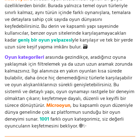
özelliklerden biridir. Burada yalnızca temel oyun türleriyle
sınırlı kalmaz, aynı türün içinde farklı oynanışlara, temalara
ve detaylara sahip çok sayıda oyun dünyasını
keşfedebilirsiniz. Bu derin ve kapsamlı yapı sayesinde
kullanıcılar, benzer oyun sitelerinde karşılaşamayacakları
kadar
geniş bir oyun yelpazesi
yle karşılaşır ve tek bir yerde
uzun süre keşif yapma imkânı bulur. 🗃️
Oyun kategorileri
arasında gezindikçe, aradığınız oyuna
yaklaşmak için filtrelemek ya da uzun uzun aramak zorunda
kalmazsınız. İlgi alanınıza en yakın oyunları kısa sürede
bulabilir, daha önce hiç denemediğiniz türlerle karşılaşabilir
ve oyun alışkanlıklarınızı sürekli genişletebilirsiniz. Bu
sistemli ve detaylı yapı, oyun oynamayı rastgele bir deneyim
olmaktan çıkarır; keşfetmeye dayalı, düzenli ve keyifli bir
sürece dönüştürür.
Microoyun
, bu kapsamlı oyun düzeniyle
dünya genelinde çok az platformun sunduğu bir oyun
deneyimi sunar.
1001
farklı oyun kategorimiz, siz değerli
oyuncuların keşfetmesini bekliyor. 🌐✨