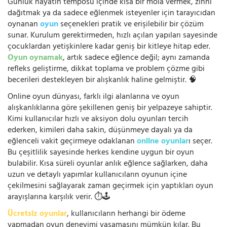
Günlük hayatın temposu içinde kısa bir mola vermek, zihni
dağıtmak ya da sadece eğlenmek isteyenler için tarayıcıdan
oynanan
oyun
seçenekleri pratik ve erişilebilir bir çözüm
sunar. Kurulum gerektirmeden, hızlı açılan yapıları sayesinde
çocuklardan yetişkinlere kadar geniş bir kitleye hitap eder.
Oyun oynamak
, artık sadece eğlence değil; aynı zamanda
refleks geliştirme, dikkat toplama ve problem çözme gibi
becerileri destekleyen bir alışkanlık haline gelmiştir. 🧠
Online oyun dünyası, farklı ilgi alanlarına ve oyun
alışkanlıklarına göre şekillenen geniş bir yelpazeye sahiptir.
Kimi kullanıcılar hızlı ve aksiyon dolu oyunları tercih
ederken, kimileri daha sakin, düşünmeye dayalı ya da
eğlenceli vakit geçirmeye odaklanan
online oyunlar
ı seçer.
Bu çeşitlilik sayesinde herkes kendine uygun bir oyun
bulabilir. Kısa süreli oyunlar anlık eğlence sağlarken, daha
uzun ve detaylı yapımlar kullanıcıların oyunun içine
çekilmesini sağlayarak zaman geçirmek için yaptıkları oyun
arayışlarına karşılık verir. ⏱️🕹️
Ücretsiz oyunlar
, kullanıcıların herhangi bir ödeme
yapmadan oyun deneyimi yaşamasını mümkün kılar. Bu