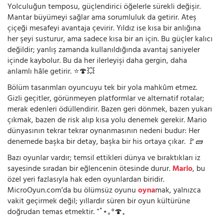
Yolculuğun temposu, güçlendirici öğelerle sürekli değişir.
Mantar büyümeyi sağlar ama sorumluluk da getirir. Ateş
çiçeği mesafeyi avantaja çevirir. Yıldız ise kısa bir anlığına
her şeyi susturur, ama sadece kısa bir an için. Bu güçler kalıcı
değildir; yanlış zamanda kullanıldığında avantaj saniyeler
içinde kaybolur. Bu da her ilerleyişi daha gergin, daha
anlamlı hâle getirir. ⭐🍄💥
Bölüm tasarımları oyuncuyu tek bir yola mahkûm etmez.
Gizli geçitler, görünmeyen platformlar ve alternatif rotalar;
merak edenleri ödüllendirir. Bazen geri dönmek, bazen yukarı
çıkmak, bazen de risk alıp kısa yolu denemek gerekir. Mario
dünyasının tekrar tekrar oynanmasının nedeni budur: Her
denemede başka bir detay, başka bir his ortaya çıkar. 🚩🧱
Bazı oyunlar vardır; temsil ettikleri dünya ve bıraktıkları iz
sayesinde sıradan bir eğlencenin ötesinde durur.
Mario
, bu
özel yeri fazlasıyla hak eden oyunlardan biridir.
MicroOyun.com’da bu ölümsüz oyunu
oyna
mak, yalnızca
vakit geçirmek değil; yıllardır süren bir oyun kültürüne
doğrudan temas etmektir. ⁺˚⋆｡°🍄₊