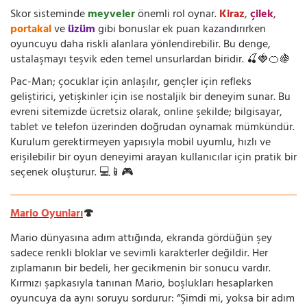
Skor sisteminde
meyveler
önemli rol oynar.
Kiraz
,
çilek
,
portakal
ve
üzüm
gibi bonuslar ek puan kazandırırken
oyuncuyu daha riskli alanlara yönlendirebilir. Bu denge,
ustalaşmayı teşvik eden temel unsurlardan biridir. 🍒🍓🍊🍇
Pac-Man; çocuklar için anlaşılır, gençler için refleks
geliştirici, yetişkinler için ise nostaljik bir deneyim sunar. Bu
evreni sitemizde ücretsiz olarak, online şekilde; bilgisayar,
tablet ve telefon üzerinden doğrudan oynamak mümkündür.
Kurulum gerektirmeyen yapısıyla mobil uyumlu, hızlı ve
erişilebilir bir oyun deneyimi arayan kullanıcılar için pratik bir
seçenek oluşturur. 💻📱🎮
Mario Oyunları
🍄
Mario dünyasına adım attığında, ekranda gördüğün şey
sadece renkli bloklar ve sevimli karakterler değildir. Her
zıplamanın bir bedeli, her gecikmenin bir sonucu vardır.
Kırmızı şapkasıyla tanınan Mario, boşlukları hesaplarken
oyuncuya da aynı soruyu sordurur: “Şimdi mi, yoksa bir adım