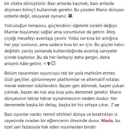
bir silaha dönüştürür. Bazı anlarda kaçmak, bazı anlarda
düşmanı bilinçli kullanmak gerekir. Bu yüzden Mario dünyası
ezberle değil, okuyarak oynanır. 👾
Yolculuğun temposu, güçlendirici öğelerle sürekli değişir.
Mantar büyümeyi sağlar ama sorumluluk da getirir. Ateş
çiçeği mesafeyi avantaja çevirir. Yıldız ise kısa bir anlığına
her şeyi susturur, ama sadece kısa bir an için. Bu güçler kalıcı
değildir; yanlış zamanda kullanıldığında avantaj saniyeler
içinde kaybolur. Bu da her ilerleyişi daha gergin, daha
anlamlı hâle getirir. ⭐🍄💥
Bölüm tasarımları oyuncuyu tek bir yola mahkûm etmez.
Gizli geçitler, görünmeyen platformlar ve alternatif rotalar;
merak edenleri ödüllendirir. Bazen geri dönmek, bazen yukarı
çıkmak, bazen de risk alıp kısa yolu denemek gerekir. Mario
dünyasının tekrar tekrar oynanmasının nedeni budur: Her
denemede başka bir detay, başka bir his ortaya çıkar. 🚩🧱
Bazı oyunlar vardır; temsil ettikleri dünya ve bıraktıkları iz
sayesinde sıradan bir eğlencenin ötesinde durur.
Mario
, bu
özel yeri fazlasıyla hak eden oyunlardan biridir.