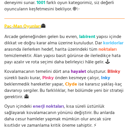
deneyimi sunar.
1001
farklı oyun kategorimiz, siz değerli
oyuncuların keşfetmesini bekliyor. 🌐✨
Pac-Man Oyunları
👻
Arcade geleneğinden gelen bu evren,
labirent
yapısı içinde
dikkat ve doğru karar alma üzerine kuruludur. Dar
koridorlar
arasında ilerlerken hedef, harita üzerindeki tüm
noktaları
temizlemektir. Alan yapısı basit görünse de ilerledikçe hata
payı azalır ve rota seçimi daha belirleyici hâle gelir. 🕹️
Kovalamacanın temelini dört ana
hayalet
oluşturur.
Blinky
sürekli baskı kurar,
Pinky
önden kesmeye çalışır,
Inky
beklenmedik hareketler yapar,
Clyde
ise kararsız yaklaş-kaç
davranışı sergiler. Bu farklılıklar, her bölümde yeni bir strateji
gerektirir. 👻
Oyun içindeki
enerji noktaları
, kısa süreli üstünlük
sağlayarak kovalamacanın yönünü değiştirir. Bu anlarda
daha cesur hamleler yapmak mümkün olur ancak süre
kısıtlıdır ve zamanlama kritik öneme sahiptir. ⚡