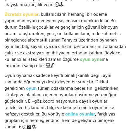
arayışlarına karşılık verir. ⏱️🕹️
Ücretsiz oyunlar
, kullanıcıların herhangi bir ödeme
yapmadan oyun deneyimi yaşamasını mümkün kılar. Bu
durum özellikle çocuklar ve gençler için güvenli bir oyun
ortamı oluştururken, yetişkin kullanıcılar için de zahmetsiz
bir eğlence alternatifi sunar. Tarayıcı üzerinden oynanan
oyunlar, bilgisayarın ya da cihazın performansını zorlamadan
çalışır ve ekstra yazılım ihtiyacını ortadan kaldırır. Böylece
kullanıcılar istedikleri zaman özgürce
oyun oyna
ma
imkanına sahip olur. 💻🔓
Oyun oynamak sadece keyifli bir alışkanlık değil, aynı
zamanda öğrenmeyi destekleyen bir süreçtir. Dikkat
gerektiren
oyun
türleri odaklanma becerisini geliştirirken,
strateji ve planlama içeren oyunlar düşünme yeteneğini
güçlendirir. El–göz koordinasyonuna dayalı oyunlar
refleksleri hızlandırır, bilgi ve kelime temelli oyunlar ise
hafızayı destekler. Bu yönüyle
online oyunlar
, farklı yaş
grupları için hem eğlendirici hem de geliştirici bir içerik
sunar. 👩🏻‍🏫📚