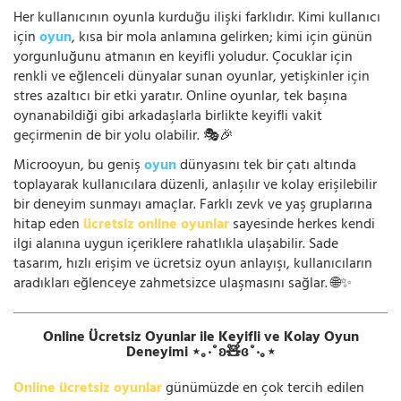
Her kullanıcının oyunla kurduğu ilişki farklıdır. Kimi kullanıcı
için
oyun
, kısa bir mola anlamına gelirken; kimi için günün
yorgunluğunu atmanın en keyifli yoludur. Çocuklar için
renkli ve eğlenceli dünyalar sunan oyunlar, yetişkinler için
stres azaltıcı bir etki yaratır. Online oyunlar, tek başına
oynanabildiği gibi arkadaşlarla birlikte keyifli vakit
geçirmenin de bir yolu olabilir. 🎭🎉
Microoyun, bu geniş
oyun
dünyasını tek bir çatı altında
toplayarak kullanıcılara düzenli, anlaşılır ve kolay erişilebilir
bir deneyim sunmayı amaçlar. Farklı zevk ve yaş gruplarına
hitap eden
ücretsiz online oyunlar
sayesinde herkes kendi
ilgi alanına uygun içeriklere rahatlıkla ulaşabilir. Sade
tasarım, hızlı erişim ve ücretsiz oyun anlayışı, kullanıcıların
aradıkları eğlenceye zahmetsizce ulaşmasını sağlar. 🌐✨
Online Ücretsiz Oyunlar ile Keyifli ve Kolay Oyun
Deneyimi ⋆｡‧˚ʚ🧸ɞ˚‧｡⋆
Online ücretsiz oyunlar
günümüzde en çok tercih edilen