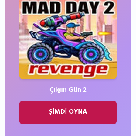
Çılgın Gün 2
ŞİMDİ OYNA