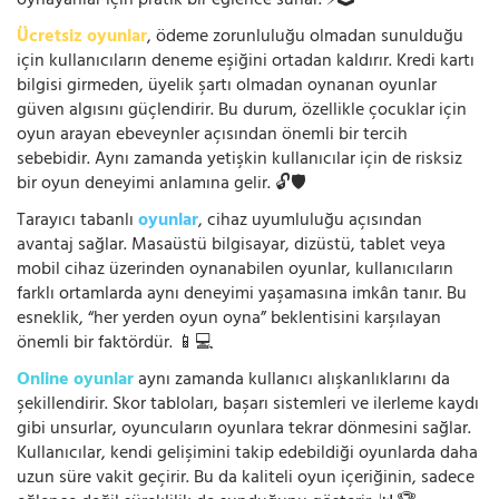
oynayanlar için pratik bir eğlence sunar. ⚡🕹️
Ücretsiz oyunlar
, ödeme zorunluluğu olmadan sunulduğu
için kullanıcıların deneme eşiğini ortadan kaldırır. Kredi kartı
bilgisi girmeden, üyelik şartı olmadan oynanan oyunlar
güven algısını güçlendirir. Bu durum, özellikle çocuklar için
oyun arayan ebeveynler açısından önemli bir tercih
sebebidir. Aynı zamanda yetişkin kullanıcılar için de risksiz
bir oyun deneyimi anlamına gelir. 🔓🛡️
Tarayıcı tabanlı
oyunlar
, cihaz uyumluluğu açısından
avantaj sağlar. Masaüstü bilgisayar, dizüstü, tablet veya
mobil cihaz üzerinden oynanabilen oyunlar, kullanıcıların
farklı ortamlarda aynı deneyimi yaşamasına imkân tanır. Bu
esneklik, “her yerden oyun oyna” beklentisini karşılayan
önemli bir faktördür. 📱💻
Online oyunlar
aynı zamanda kullanıcı alışkanlıklarını da
şekillendirir. Skor tabloları, başarı sistemleri ve ilerleme kaydı
gibi unsurlar, oyuncuların oyunlara tekrar dönmesini sağlar.
Kullanıcılar, kendi gelişimini takip edebildiği oyunlarda daha
uzun süre vakit geçirir. Bu da kaliteli oyun içeriğinin, sadece