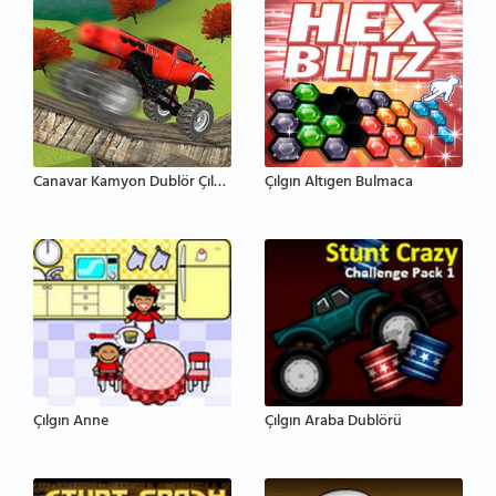
Canavar Kamyon Dublör Çılgınlığı
Çılgın Altıgen Bulmaca
Çılgın Anne
Çılgın Araba Dublörü