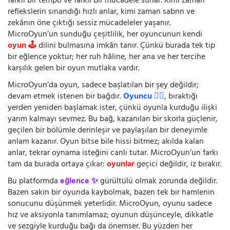
farklı bir tempo ve farklı bir mücadele sunar. Kimi zaman
reflekslerin sınandığı hızlı anlar, kimi zaman sabrın ve
zekânın öne çıktığı sessiz mücadeleler yaşanır.
MicroOyun’un sunduğu çeşitlilik, her oyuncunun kendi
oyun 🕹️
dilini bulmasına imkân tanır. Çünkü burada tek tip
bir eğlence yoktur; her ruh hâline, her ana ve her tercihe
karşılık gelen bir oyun mutlaka vardır.
MicroOyun’da oyun, sadece başlatılan bir şey değildir;
devam etmek istenen bir bağdır.
Oyuncu 🧍‍♂️
, bıraktığı
yerden yeniden başlamak ister, çünkü oyunla kurduğu ilişki
yarım kalmayı sevmez. Bu bağ, kazanılan bir skorla güçlenir,
geçilen bir bölümle derinleşir ve paylaşılan bir deneyimle
anlam kazanır. Oyun bitse bile hissi bitmez; akılda kalan
anlar, tekrar oynama isteğini canlı tutar. MicroOyun’un farkı
tam da burada ortaya çıkar:
oyunlar
geçici değildir, iz bırakır.
Bu platformda
eğlence ✨
gürültülü olmak zorunda değildir.
Bazen sakin bir oyunda kaybolmak, bazen tek bir hamlenin
sonucunu düşünmek yeterlidir. MicroOyun, oyunu sadece
hız ve aksiyonla tanımlamaz; oyunun düşünceyle, dikkatle
ve sezgiyle kurduğu bağı da önemser. Bu yüzden her