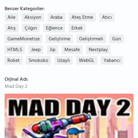
Benzer Kategoriler:
Aile
Aksiyon
Araba
Ateş Etme
Atıcı
Atış
Çılgın
Eğlence
Erkek
GameMonetize
Geliştirme
Geliştirmeli
Gün
HTML5
Jeep
Jip
Mesafe
Nextplay
Roket
Smokoko
Uzaylı
WebGL
Yabancı
Orjinal Adı:
Mad Day 2