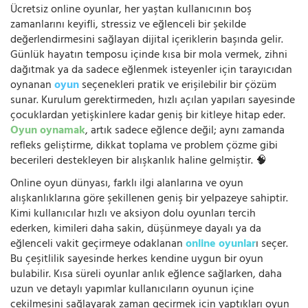
Ücretsiz online oyunlar, her yaştan kullanıcının boş
zamanlarını keyifli, stressiz ve eğlenceli bir şekilde
değerlendirmesini sağlayan dijital içeriklerin başında gelir.
Günlük hayatın temposu içinde kısa bir mola vermek, zihni
dağıtmak ya da sadece eğlenmek isteyenler için tarayıcıdan
oynanan
oyun
seçenekleri pratik ve erişilebilir bir çözüm
sunar. Kurulum gerektirmeden, hızlı açılan yapıları sayesinde
çocuklardan yetişkinlere kadar geniş bir kitleye hitap eder.
Oyun oynamak
, artık sadece eğlence değil; aynı zamanda
refleks geliştirme, dikkat toplama ve problem çözme gibi
becerileri destekleyen bir alışkanlık haline gelmiştir. 🧠
Online oyun dünyası, farklı ilgi alanlarına ve oyun
alışkanlıklarına göre şekillenen geniş bir yelpazeye sahiptir.
Kimi kullanıcılar hızlı ve aksiyon dolu oyunları tercih
ederken, kimileri daha sakin, düşünmeye dayalı ya da
eğlenceli vakit geçirmeye odaklanan
online oyunlar
ı seçer.
Bu çeşitlilik sayesinde herkes kendine uygun bir oyun
bulabilir. Kısa süreli oyunlar anlık eğlence sağlarken, daha
uzun ve detaylı yapımlar kullanıcıların oyunun içine
çekilmesini sağlayarak zaman geçirmek için yaptıkları oyun