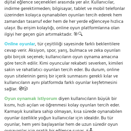
dijital eğlence seçenekleri arasında yer alır. Kullanıcılar,
indirme gerektirmeden; bilgisayar, tablet ve mobil telefonlar
üzerinden kolayca oynanabilen oyunları tercih ederek hem
zamandan tasarruf eder hem de her yerde eğlenceye hızlıca
ulaşır. Bu erişim kolaylığı, online oyun platformlarına olan
ilgiyi her geçen gün artırmaktadır. 🎯🔍
Online oyunlar
, tür çeşitliliği sayesinde farklı beklentilere
cevap verir. Aksiyon, spor, yarış, bulmaca ve zeka oyunları
gibi birçok seçenek; kullanıcıların oyun oynama amacına
göre tercih edilir. Kimi oyuncular rekabeti severken, kimileri
sakin ve rahatlatıcı oyunları tercih eder. Bu durum, online
oyun sitelerinin geniş bir içerik sunmasını gerekli kılar ve
kullanıcıların aynı platformda farklı oyunlar keşfetmesini
sağlar. 🧭🎲
Oyun oynamak istiyorum
diyen kullanıcıların büyük bir
kısmı, hızlı açılan ve öğrenmesi kolay oyunları tercih eder.
Karmaşık kurallara sahip olmayan, kısa sürede oynanabilen
oyunlar özellikle yoğun kullanıcılar için idealdir. Bu tür
oyunlar, hem yeni başlayanlar hem de uzun süredir oyun