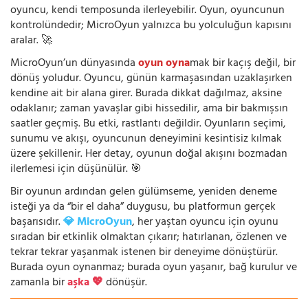
oyuncu, kendi temposunda ilerleyebilir. Oyun, oyuncunun
kontrolündedir; MicroOyun yalnızca bu yolculuğun kapısını
aralar. 🚀
MicroOyun’un dünyasında
oyun oyna
mak bir kaçış değil, bir
dönüş yoludur. Oyuncu, günün karmaşasından uzaklaşırken
kendine ait bir alana girer. Burada dikkat dağılmaz, aksine
odaklanır; zaman yavaşlar gibi hissedilir, ama bir bakmışsın
saatler geçmiş. Bu etki, rastlantı değildir. Oyunların seçimi,
sunumu ve akışı, oyuncunun deneyimini kesintisiz kılmak
üzere şekillenir. Her detay, oyunun doğal akışını bozmadan
ilerlemesi için düşünülür. 🎯
Bir oyunun ardından gelen gülümseme, yeniden deneme
isteği ya da “bir el daha” duygusu, bu platformun gerçek
başarısıdır.
💎 MicroOyun
, her yaştan oyuncu için oyunu
sıradan bir etkinlik olmaktan çıkarır; hatırlanan, özlenen ve
tekrar tekrar yaşanmak istenen bir deneyime dönüştürür.
Burada oyun oynanmaz; burada oyun yaşanır, bağ kurulur ve
zamanla bir
aşka 💖
dönüşür.