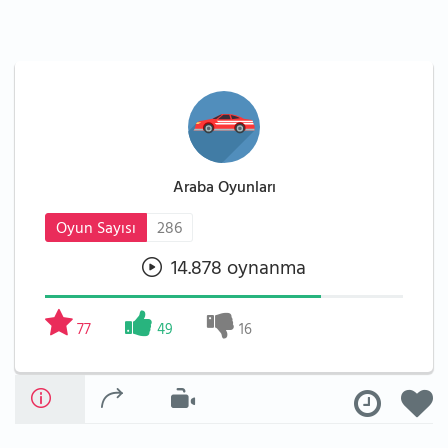
Araba Oyunları
Oyun Sayısı
286
14.878 oynanma
77
49
16