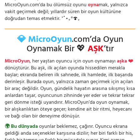
MicroOyun.com’da bu ölümsüz oyunu
oyna
mak, yalnızca
vakit geçirmek değil; yıllardır süren bir oyun kültürüne
doğrudan temas etmektir. ⁺˚⋆｡°🍄₊
💎 MicroOyun
.com’da Oyun
Oynamak Bir 💖
AŞK
’tır
MicroOyun
, her yaştan oyuncu için oyun oynamayı
aşka ❤️
dönüştürür. Bu aşk, ilk açılan oyunda hissedilen merakla
başlar; ekranda beliren ilk sahnede, ilk hamlede, ilk başarıda
derinleşir. Burada oyun, yalnızca zaman geçirmek için açılan
bir araç değildir. Oyun, gündelik hayatın arasına sıkışmış kısa
anlardan taşar, oyuncunun zihninde yer eder ve tekrar tekrar
geri dönme isteği uyandırır. MicroOyun’da oyun oynamak,
bir alışkanlıktan öteye geçer; kendine ait bir ritmi, heyecanı
ve bağı olan bir deneyime dönüşür.
🌍 Bu dünyada
oyunlar beklemez, çağırır. Oyuncu ekrana
geldiği anda seçenekler karşısına dizilir; her biri farklı bir his,