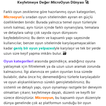
Keşfetmeye Değer MicroOyun Dünyası 🚀
Farklı oyun zevklerine göre hazırlanmış oyun kategorileri,
Microoyun
’u sıradan oyun sitelerinden ayıran en güçlü
özelliklerden biridir. Burada yalnızca temel oyun türleriyle
sınırlı kalmaz, aynı türün içinde farklı oynanışlara, temalara
ve detaylara sahip çok sayıda oyun dünyasını
keşfedebilirsiniz. Bu derin ve kapsamlı yapı sayesinde
kullanıcılar, benzer oyun sitelerinde karşılaşamayacakları
kadar
geniş bir oyun yelpazesi
yle karşılaşır ve tek bir yerde
uzun süre keşif yapma imkânı bulur. 🗃️
Oyun kategorileri
arasında gezindikçe, aradığınız oyuna
yaklaşmak için filtrelemek ya da uzun uzun aramak zorunda
kalmazsınız. İlgi alanınıza en yakın oyunları kısa sürede
bulabilir, daha önce hiç denemediğiniz türlerle karşılaşabilir
ve oyun alışkanlıklarınızı sürekli genişletebilirsiniz. Bu
sistemli ve detaylı yapı, oyun oynamayı rastgele bir deneyim
olmaktan çıkarır; keşfetmeye dayalı, düzenli ve keyifli bir
sürece dönüştürür.
Microoyun
, bu kapsamlı oyun düzeniyle
dünya genelinde çok az platformun sunduğu bir oyun