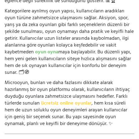
eğlence değil süreklilik de sunduğunu gösterir. 📊🏆
Kategorilere ayrılmış oyun yapısı, kullanıcıların aradıkları
oyun türüne zahmetsizce ulaşmasını sağlar. Aksiyon, spor,
yarış ya da zeka oyunları gibi farklı seçeneklerin düzenli bir
şekilde sunulması, oyun oynamayı daha pratik ve keyifli hale
getirir. Kullanıcılar uzun listeler arasında kaybolmadan, ilgi
alanlarına göre oyunları kolayca keşfedebilir ve vakit
kaybetmeden
oyun oyna
maya başlayabilir. Bu düzenli yapı,
hem yeni gelen kullanıcıların siteye hızlıca alışmasını sağlar
hem de sık oynayan kullanıcılar için konforlu bir deneyim
sunar. 🗂️🧭
Microoyun, bunları ve daha fazlasını dikkate alarak
hazırlanmış bir oyun platformu olarak, kullanıcıların ihtiyaç
duyduğu oyunlara zahmetsizce ulaşmasını hedefler. Farklı
türlerde sunulan
ücretsiz online oyunlar
, hem kısa süreli
hem de uzun soluklu oyun deneyimleri arayan kullanıcılar
için geniş bir seçenek sunar. Bu yapı sayesinde oyun
oynamak, planlı ve keyifli bir deneyime dönüşür. ✨