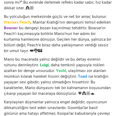
sonra mı?” Bu evrende ilerlemek refleks kadar sabır, hız kadar
dikkat ister. 👸🏼
Bu yolculuğun merkezinde güçlü ve net bir amaç bulunur.
Prenses Peach
, Mantar Krallığı’nın dengesini temsil ederken
Bowser
bu dengeyi bozan kaçınılmaz tehdittir. Bowser’ın
Peach’i kaçırmasıyla birlikte Mario’nun her adımı bir
kurtarma hamlesine dönüşür. Geçilen her dünya, yalnızca bir
bölüm değil; Peach’e biraz daha yaklaşmanın verdiği sessiz
bir umut taşır. 👑🐉🏰
Mario bu macerada yalnız değildir ve bu detay evrenin
ruhunu derinleştirir.
Luigi
, daha temkinli yapısıyla riskleri
azaltan bir denge unsurudur.
Yoshi
, ulaşılması zor alanları
mümkün kılarak hareket hissini değiştirir.
Toad
ise krallığın
yaşayan sesi gibidir; yalnız olmadığını hissettirir. Bu
karakterler, Mario dünyasını tek bir kahramanın koşusundan
çıkarıp yaşayan bir maceraya dönüştürür. 💗👸🏼🐢
Karşılaşılan düşmanlar yalnızca engel değildir; oyuncunun
dikkatsizliğini test eden sınavlardır. Goomba’lar basit
görünür ama hatayı affetmez. Koopa’lar kabuklarıyla çevreyi