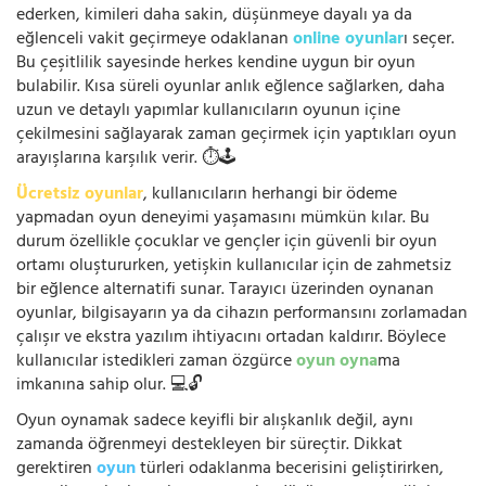
ederken, kimileri daha sakin, düşünmeye dayalı ya da
eğlenceli vakit geçirmeye odaklanan
online oyunlar
ı seçer.
Bu çeşitlilik sayesinde herkes kendine uygun bir oyun
bulabilir. Kısa süreli oyunlar anlık eğlence sağlarken, daha
uzun ve detaylı yapımlar kullanıcıların oyunun içine
çekilmesini sağlayarak zaman geçirmek için yaptıkları oyun
arayışlarına karşılık verir. ⏱️🕹️
Ücretsiz oyunlar
, kullanıcıların herhangi bir ödeme
yapmadan oyun deneyimi yaşamasını mümkün kılar. Bu
durum özellikle çocuklar ve gençler için güvenli bir oyun
ortamı oluştururken, yetişkin kullanıcılar için de zahmetsiz
bir eğlence alternatifi sunar. Tarayıcı üzerinden oynanan
oyunlar, bilgisayarın ya da cihazın performansını zorlamadan
çalışır ve ekstra yazılım ihtiyacını ortadan kaldırır. Böylece
kullanıcılar istedikleri zaman özgürce
oyun oyna
ma
imkanına sahip olur. 💻🔓
Oyun oynamak sadece keyifli bir alışkanlık değil, aynı
zamanda öğrenmeyi destekleyen bir süreçtir. Dikkat
gerektiren
oyun
türleri odaklanma becerisini geliştirirken,