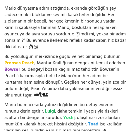
Mario dünyasına adım attığında, ekranda gördüğün şey
sadece renkli bloklar ve sevimli karakterler değildir. Her
zıplamanın bir bedeli, her gecikmenin bir sonucu vardır.
Kırmızı şapkasıyla tanınan Mario, boşlukları hesaplarken
oyuncuya da aynı soruyu sordurur: “Şimdi mi, yoksa bir adım
sonra mı?” Bu evrende ilerlemek refleks kadar sabır, hız kadar
dikkat ister. 👸🏼
Bu yolculuğun merkezinde güçlü ve net bir amaç bulunur.
Prenses Peach
, Mantar Krallığı’nın dengesini temsil ederken
Bowser
bu dengeyi bozan kaçınılmaz tehdittir. Bowser’ın
Peach’i kaçırmasıyla birlikte Mario’nun her adımı bir
kurtarma hamlesine dönüşür. Geçilen her dünya, yalnızca bir
bölüm değil; Peach’e biraz daha yaklaşmanın verdiği sessiz
bir umut taşır. 👑🐉🏰
Mario bu macerada yalnız değildir ve bu detay evrenin
ruhunu derinleştirir.
Luigi
, daha temkinli yapısıyla riskleri
azaltan bir denge unsurudur.
Yoshi
, ulaşılması zor alanları
mümkün kılarak hareket hissini değiştirir.
Toad
ise krallığın
yaşayan sesi gibidir; yalnız olmadığını hissettirir. Bu