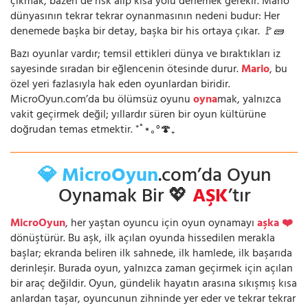
çıkmak, bazen de risk alıp kısa yolu denemek gerekir. Mario
dünyasının tekrar tekrar oynanmasının nedeni budur: Her
denemede başka bir detay, başka bir his ortaya çıkar. 🚩🧱
Bazı oyunlar vardır; temsil ettikleri dünya ve bıraktıkları iz
sayesinde sıradan bir eğlencenin ötesinde durur.
Mario
, bu
özel yeri fazlasıyla hak eden oyunlardan biridir.
MicroOyun.com’da bu ölümsüz oyunu
oyna
mak, yalnızca
vakit geçirmek değil; yıllardır süren bir oyun kültürüne
doğrudan temas etmektir. ⁺˚⋆｡°🍄₊
💎 MicroOyun
.com’da Oyun
Oynamak Bir 💖
AŞK
’tır
MicroOyun
, her yaştan oyuncu için oyun oynamayı
aşka ❤️
dönüştürür. Bu aşk, ilk açılan oyunda hissedilen merakla
başlar; ekranda beliren ilk sahnede, ilk hamlede, ilk başarıda
derinleşir. Burada oyun, yalnızca zaman geçirmek için açılan
bir araç değildir. Oyun, gündelik hayatın arasına sıkışmış kısa
anlardan taşar, oyuncunun zihninde yer eder ve tekrar tekrar