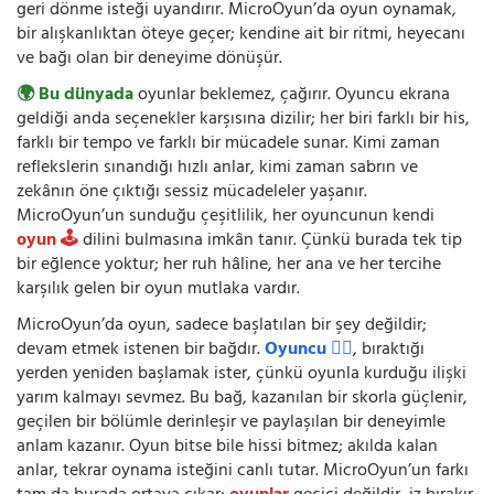
geri dönme isteği uyandırır. MicroOyun’da oyun oynamak,
bir alışkanlıktan öteye geçer; kendine ait bir ritmi, heyecanı
ve bağı olan bir deneyime dönüşür.
🌍 Bu dünyada
oyunlar beklemez, çağırır. Oyuncu ekrana
geldiği anda seçenekler karşısına dizilir; her biri farklı bir his,
farklı bir tempo ve farklı bir mücadele sunar. Kimi zaman
reflekslerin sınandığı hızlı anlar, kimi zaman sabrın ve
zekânın öne çıktığı sessiz mücadeleler yaşanır.
MicroOyun’un sunduğu çeşitlilik, her oyuncunun kendi
oyun 🕹️
dilini bulmasına imkân tanır. Çünkü burada tek tip
bir eğlence yoktur; her ruh hâline, her ana ve her tercihe
karşılık gelen bir oyun mutlaka vardır.
MicroOyun’da oyun, sadece başlatılan bir şey değildir;
devam etmek istenen bir bağdır.
Oyuncu 🧍‍♂️
, bıraktığı
yerden yeniden başlamak ister, çünkü oyunla kurduğu ilişki
yarım kalmayı sevmez. Bu bağ, kazanılan bir skorla güçlenir,
geçilen bir bölümle derinleşir ve paylaşılan bir deneyimle
anlam kazanır. Oyun bitse bile hissi bitmez; akılda kalan
anlar, tekrar oynama isteğini canlı tutar. MicroOyun’un farkı