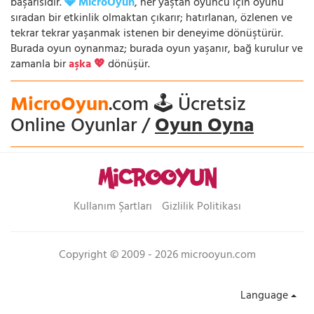
başarısıdır.
💎 MicroOyun
, her yaştan oyuncu için oyunu
sıradan bir etkinlik olmaktan çıkarır; hatırlanan, özlenen ve
tekrar tekrar yaşanmak istenen bir deneyime dönüştürür.
Burada oyun oynanmaz; burada oyun yaşanır, bağ kurulur ve
zamanla bir
aşka 💖
dönüşür.
MicroOyun
.com 🕹️ Ücretsiz
Online Oyunlar /
Oyun Oyna
Kullanım Şartları
Gizlilik Politikası
Copyright © 2009 - 2026 microoyun.com
Language