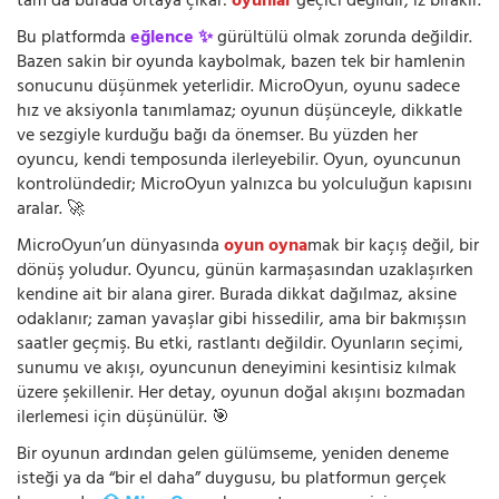
tam da burada ortaya çıkar:
oyunlar
geçici değildir, iz bırakır.
Bu platformda
eğlence ✨
gürültülü olmak zorunda değildir.
Bazen sakin bir oyunda kaybolmak, bazen tek bir hamlenin
sonucunu düşünmek yeterlidir. MicroOyun, oyunu sadece
hız ve aksiyonla tanımlamaz; oyunun düşünceyle, dikkatle
ve sezgiyle kurduğu bağı da önemser. Bu yüzden her
oyuncu, kendi temposunda ilerleyebilir. Oyun, oyuncunun
kontrolündedir; MicroOyun yalnızca bu yolculuğun kapısını
aralar. 🚀
MicroOyun’un dünyasında
oyun oyna
mak bir kaçış değil, bir
dönüş yoludur. Oyuncu, günün karmaşasından uzaklaşırken
kendine ait bir alana girer. Burada dikkat dağılmaz, aksine
odaklanır; zaman yavaşlar gibi hissedilir, ama bir bakmışsın
saatler geçmiş. Bu etki, rastlantı değildir. Oyunların seçimi,
sunumu ve akışı, oyuncunun deneyimini kesintisiz kılmak
üzere şekillenir. Her detay, oyunun doğal akışını bozmadan
ilerlemesi için düşünülür. 🎯
Bir oyunun ardından gelen gülümseme, yeniden deneme
isteği ya da “bir el daha” duygusu, bu platformun gerçek