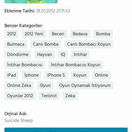
Eklenme Tarihi:
18.01.2012 21:11:53
Benzer Kategoriler:
2012
2012 Yeni
Beceri
Bedava
Bomba
Bulmaca
Canlı Bomba
Canlı Bombacı Koyun
Döndürme
Hayvan
IQ
İntihar
İntihar Bombacısı
İntihar Bombacısı Koyun
iPad
İphone
iPhone 5
Koyun
Online
Online Zeka
Oyun
Oyun Oynamak İstiyorum
Oyunlar 2012
Terörist
Zeka
Orjinal Adı:
Suicide Sheep