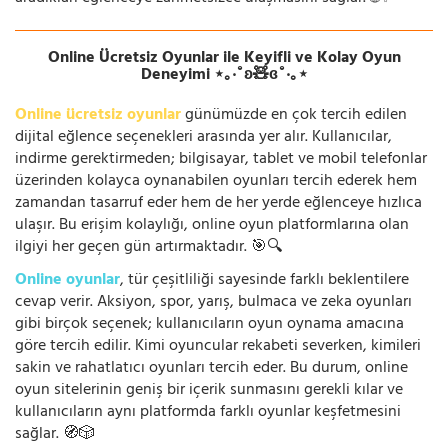
Online Ücretsiz Oyunlar ile Keyifli ve Kolay Oyun
Deneyimi ⋆｡‧˚ʚ🧸ɞ˚‧｡⋆
Online ücretsiz oyunlar
günümüzde en çok tercih edilen
dijital eğlence seçenekleri arasında yer alır. Kullanıcılar,
indirme gerektirmeden; bilgisayar, tablet ve mobil telefonlar
üzerinden kolayca oynanabilen oyunları tercih ederek hem
zamandan tasarruf eder hem de her yerde eğlenceye hızlıca
ulaşır. Bu erişim kolaylığı, online oyun platformlarına olan
ilgiyi her geçen gün artırmaktadır. 🎯🔍
Online oyunlar
, tür çeşitliliği sayesinde farklı beklentilere
cevap verir. Aksiyon, spor, yarış, bulmaca ve zeka oyunları
gibi birçok seçenek; kullanıcıların oyun oynama amacına
göre tercih edilir. Kimi oyuncular rekabeti severken, kimileri
sakin ve rahatlatıcı oyunları tercih eder. Bu durum, online
oyun sitelerinin geniş bir içerik sunmasını gerekli kılar ve
kullanıcıların aynı platformda farklı oyunlar keşfetmesini
sağlar. 🧭🎲