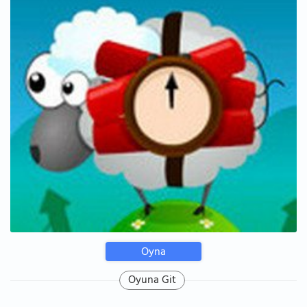
Oyna
Oyuna Git