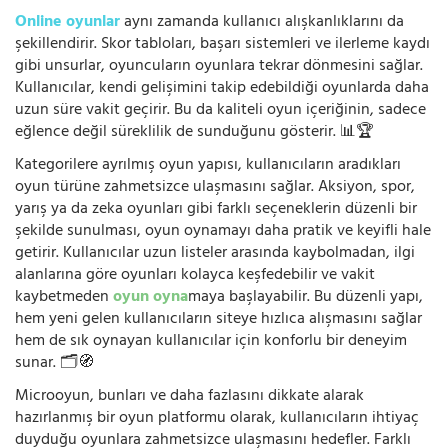
Online oyunlar
aynı zamanda kullanıcı alışkanlıklarını da
şekillendirir. Skor tabloları, başarı sistemleri ve ilerleme kaydı
gibi unsurlar, oyuncuların oyunlara tekrar dönmesini sağlar.
Kullanıcılar, kendi gelişimini takip edebildiği oyunlarda daha
uzun süre vakit geçirir. Bu da kaliteli oyun içeriğinin, sadece
eğlence değil süreklilik de sunduğunu gösterir. 📊🏆
Kategorilere ayrılmış oyun yapısı, kullanıcıların aradıkları
oyun türüne zahmetsizce ulaşmasını sağlar. Aksiyon, spor,
yarış ya da zeka oyunları gibi farklı seçeneklerin düzenli bir
şekilde sunulması, oyun oynamayı daha pratik ve keyifli hale
getirir. Kullanıcılar uzun listeler arasında kaybolmadan, ilgi
alanlarına göre oyunları kolayca keşfedebilir ve vakit
kaybetmeden
oyun oyna
maya başlayabilir. Bu düzenli yapı,
hem yeni gelen kullanıcıların siteye hızlıca alışmasını sağlar
hem de sık oynayan kullanıcılar için konforlu bir deneyim
sunar. 🗂️🧭
Microoyun, bunları ve daha fazlasını dikkate alarak
hazırlanmış bir oyun platformu olarak, kullanıcıların ihtiyaç
duyduğu oyunlara zahmetsizce ulaşmasını hedefler. Farklı