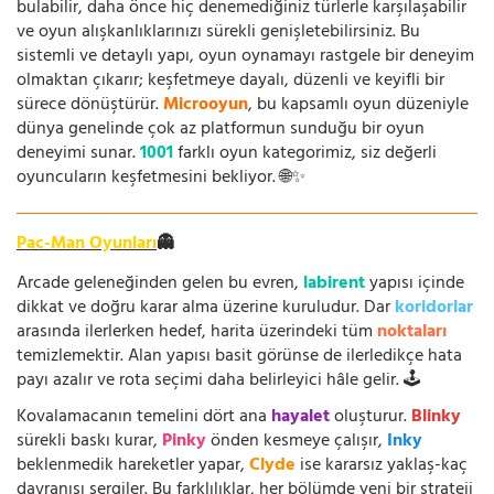
bulabilir, daha önce hiç denemediğiniz türlerle karşılaşabilir
ve oyun alışkanlıklarınızı sürekli genişletebilirsiniz. Bu
sistemli ve detaylı yapı, oyun oynamayı rastgele bir deneyim
olmaktan çıkarır; keşfetmeye dayalı, düzenli ve keyifli bir
sürece dönüştürür.
Microoyun
, bu kapsamlı oyun düzeniyle
dünya genelinde çok az platformun sunduğu bir oyun
deneyimi sunar.
1001
farklı oyun kategorimiz, siz değerli
oyuncuların keşfetmesini bekliyor. 🌐✨
Pac-Man Oyunları
👻
Arcade geleneğinden gelen bu evren,
labirent
yapısı içinde
dikkat ve doğru karar alma üzerine kuruludur. Dar
koridorlar
arasında ilerlerken hedef, harita üzerindeki tüm
noktaları
temizlemektir. Alan yapısı basit görünse de ilerledikçe hata
payı azalır ve rota seçimi daha belirleyici hâle gelir. 🕹️
Kovalamacanın temelini dört ana
hayalet
oluşturur.
Blinky
sürekli baskı kurar,
Pinky
önden kesmeye çalışır,
Inky
beklenmedik hareketler yapar,
Clyde
ise kararsız yaklaş-kaç
davranışı sergiler. Bu farklılıklar, her bölümde yeni bir strateji