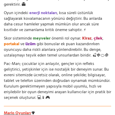
gerektirir. 👻
Oyun içindeki
enerji noktaları
, kısa süreli üstünlük
sağlayarak kovalamacanın yönünü değiştirir. Bu anlarda
daha cesur hamleler yapmak mümkün olur ancak süre
kısıtlıdır ve zamanlama kritik öneme sahiptir. ⚡
Skor sisteminde
meyveler
önemli rol oynar.
Kiraz
,
çilek
,
portakal
ve
üzüm
gibi bonuslar ek puan kazandırırken
oyuncuyu daha riskli alanlara yönlendirebilir. Bu denge,
ustalaşmayı teşvik eden temel unsurlardan biridir. 🍒🍓🍊🍇
Pac-Man; çocuklar için anlaşılır, gençler için refleks
geliştirici, yetişkinler için ise nostaljik bir deneyim sunar. Bu
evreni sitemizde ücretsiz olarak, online şekilde; bilgisayar,
tablet ve telefon üzerinden doğrudan oynamak mümkündür.
Kurulum gerektirmeyen yapısıyla mobil uyumlu, hızlı ve
erişilebilir bir oyun deneyimi arayan kullanıcılar için pratik bir
seçenek oluşturur. 💻📱🎮
Mario Oyunları
🍄