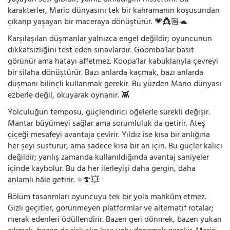
karakterler, Mario dünyasını tek bir kahramanın koşusundan
çıkarıp yaşayan bir maceraya dönüştürür. 💗👸🏼🐢
Karşılaşılan düşmanlar yalnızca engel değildir; oyuncunun
dikkatsizliğini test eden sınavlardır. Goomba’lar basit
görünür ama hatayı affetmez. Koopa’lar kabuklarıyla çevreyi
bir silaha dönüştürür. Bazı anlarda kaçmak, bazı anlarda
düşmanı bilinçli kullanmak gerekir. Bu yüzden Mario dünyası
ezberle değil, okuyarak oynanır. 👾
Yolculuğun temposu, güçlendirici öğelerle sürekli değişir.
Mantar büyümeyi sağlar ama sorumluluk da getirir. Ateş
çiçeği mesafeyi avantaja çevirir. Yıldız ise kısa bir anlığına
her şeyi susturur, ama sadece kısa bir an için. Bu güçler kalıcı
değildir; yanlış zamanda kullanıldığında avantaj saniyeler
içinde kaybolur. Bu da her ilerleyişi daha gergin, daha
anlamlı hâle getirir. ⭐🍄💥
Bölüm tasarımları oyuncuyu tek bir yola mahkûm etmez.
Gizli geçitler, görünmeyen platformlar ve alternatif rotalar;
merak edenleri ödüllendirir. Bazen geri dönmek, bazen yukarı