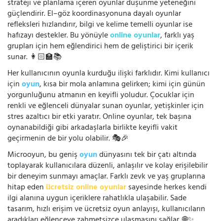
strateji ve planlama içeren oyunlar düşünme yeteneğini
güçlendirir. El–göz koordinasyonuna dayalı oyunlar
refleksleri hızlandırır, bilgi ve kelime temelli oyunlar ise
hafızayı destekler. Bu yönüyle
online oyunlar
, farklı yaş
grupları için hem eğlendirici hem de geliştirici bir içerik
sunar. 👩🏻‍🏫📚
Her kullanıcının oyunla kurduğu ilişki farklıdır. Kimi kullanıcı
için
oyun
, kısa bir mola anlamına gelirken; kimi için günün
yorgunluğunu atmanın en keyifli yoludur. Çocuklar için
renkli ve eğlenceli dünyalar sunan oyunlar, yetişkinler için
stres azaltıcı bir etki yaratır. Online oyunlar, tek başına
oynanabildiği gibi arkadaşlarla birlikte keyifli vakit
geçirmenin de bir yolu olabilir. 🎭🎉
Microoyun, bu geniş
oyun
dünyasını tek bir çatı altında
toplayarak kullanıcılara düzenli, anlaşılır ve kolay erişilebilir
bir deneyim sunmayı amaçlar. Farklı zevk ve yaş gruplarına
hitap eden
ücretsiz online oyunlar
sayesinde herkes kendi
ilgi alanına uygun içeriklere rahatlıkla ulaşabilir. Sade
tasarım, hızlı erişim ve ücretsiz oyun anlayışı, kullanıcıların
aradıkları eğlenceye zahmetsizce ulaşmasını sağlar. 🌐✨