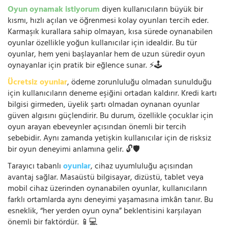
Oyun oynamak istiyorum
diyen kullanıcıların büyük bir
kısmı, hızlı açılan ve öğrenmesi kolay oyunları tercih eder.
Karmaşık kurallara sahip olmayan, kısa sürede oynanabilen
oyunlar özellikle yoğun kullanıcılar için idealdir. Bu tür
oyunlar, hem yeni başlayanlar hem de uzun süredir oyun
oynayanlar için pratik bir eğlence sunar. ⚡🕹️
Ücretsiz oyunlar
, ödeme zorunluluğu olmadan sunulduğu
için kullanıcıların deneme eşiğini ortadan kaldırır. Kredi kartı
bilgisi girmeden, üyelik şartı olmadan oynanan oyunlar
güven algısını güçlendirir. Bu durum, özellikle çocuklar için
oyun arayan ebeveynler açısından önemli bir tercih
sebebidir. Aynı zamanda yetişkin kullanıcılar için de risksiz
bir oyun deneyimi anlamına gelir. 🔓🛡️
Tarayıcı tabanlı
oyunlar
, cihaz uyumluluğu açısından
avantaj sağlar. Masaüstü bilgisayar, dizüstü, tablet veya
mobil cihaz üzerinden oynanabilen oyunlar, kullanıcıların
farklı ortamlarda aynı deneyimi yaşamasına imkân tanır. Bu
esneklik, “her yerden oyun oyna” beklentisini karşılayan
önemli bir faktördür. 📱💻