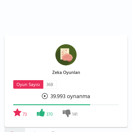
Zeka Oyunları
Oyun Sayısı
368
39.993 oynanma
73
370
141