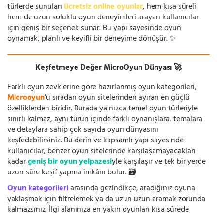
türlerde sunulan
ücretsiz online oyunlar
, hem kısa süreli
hem de uzun soluklu oyun deneyimleri arayan kullanıcılar
için geniş bir seçenek sunar. Bu yapı sayesinde oyun
oynamak, planlı ve keyifli bir deneyime dönüşür. ✨
Keşfetmeye Değer MicroOyun Dünyası 🚀
Farklı oyun zevklerine göre hazırlanmış oyun kategorileri,
Microoyun
’u sıradan oyun sitelerinden ayıran en güçlü
özelliklerden biridir. Burada yalnızca temel oyun türleriyle
sınırlı kalmaz, aynı türün içinde farklı oynanışlara, temalara
ve detaylara sahip çok sayıda oyun dünyasını
keşfedebilirsiniz. Bu derin ve kapsamlı yapı sayesinde
kullanıcılar, benzer oyun sitelerinde karşılaşamayacakları
kadar
geniş bir oyun yelpazesi
yle karşılaşır ve tek bir yerde
uzun süre keşif yapma imkânı bulur. 🗃️
Oyun kategorileri
arasında gezindikçe, aradığınız oyuna
yaklaşmak için filtrelemek ya da uzun uzun aramak zorunda
kalmazsınız. İlgi alanınıza en yakın oyunları kısa sürede