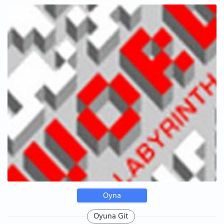
Oyna
Oyuna Git