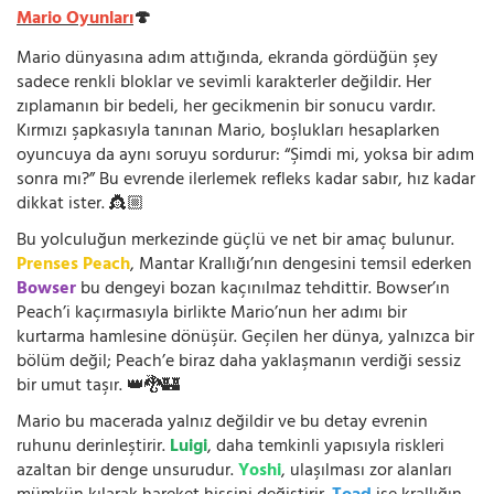
Mario Oyunları
🍄
Mario dünyasına adım attığında, ekranda gördüğün şey
sadece renkli bloklar ve sevimli karakterler değildir. Her
zıplamanın bir bedeli, her gecikmenin bir sonucu vardır.
Kırmızı şapkasıyla tanınan Mario, boşlukları hesaplarken
oyuncuya da aynı soruyu sordurur: “Şimdi mi, yoksa bir adım
sonra mı?” Bu evrende ilerlemek refleks kadar sabır, hız kadar
dikkat ister. 👸🏼
Bu yolculuğun merkezinde güçlü ve net bir amaç bulunur.
Prenses Peach
, Mantar Krallığı’nın dengesini temsil ederken
Bowser
bu dengeyi bozan kaçınılmaz tehdittir. Bowser’ın
Peach’i kaçırmasıyla birlikte Mario’nun her adımı bir
kurtarma hamlesine dönüşür. Geçilen her dünya, yalnızca bir
bölüm değil; Peach’e biraz daha yaklaşmanın verdiği sessiz
bir umut taşır. 👑🐉🏰
Mario bu macerada yalnız değildir ve bu detay evrenin
ruhunu derinleştirir.
Luigi
, daha temkinli yapısıyla riskleri
azaltan bir denge unsurudur.
Yoshi
, ulaşılması zor alanları