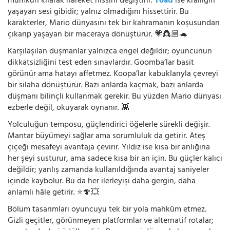
mümkün kılarak hareket hissini değiştirir.
Toad
ise krallığın
yaşayan sesi gibidir; yalnız olmadığını hissettirir. Bu
karakterler, Mario dünyasını tek bir kahramanın koşusundan
çıkarıp yaşayan bir maceraya dönüştürür. 💗👸🏼🐢
Karşılaşılan düşmanlar yalnızca engel değildir; oyuncunun
dikkatsizliğini test eden sınavlardır. Goomba’lar basit
görünür ama hatayı affetmez. Koopa’lar kabuklarıyla çevreyi
bir silaha dönüştürür. Bazı anlarda kaçmak, bazı anlarda
düşmanı bilinçli kullanmak gerekir. Bu yüzden Mario dünyası
ezberle değil, okuyarak oynanır. 👾
Yolculuğun temposu, güçlendirici öğelerle sürekli değişir.
Mantar büyümeyi sağlar ama sorumluluk da getirir. Ateş
çiçeği mesafeyi avantaja çevirir. Yıldız ise kısa bir anlığına
her şeyi susturur, ama sadece kısa bir an için. Bu güçler kalıcı
değildir; yanlış zamanda kullanıldığında avantaj saniyeler
içinde kaybolur. Bu da her ilerleyişi daha gergin, daha
anlamlı hâle getirir. ⭐🍄💥
Bölüm tasarımları oyuncuyu tek bir yola mahkûm etmez.
Gizli geçitler, görünmeyen platformlar ve alternatif rotalar;