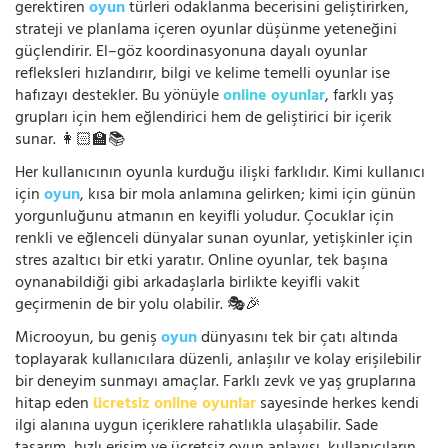
gerektiren
oyun
türleri odaklanma becerisini geliştirirken,
strateji ve planlama içeren oyunlar düşünme yeteneğini
güçlendirir. El–göz koordinasyonuna dayalı oyunlar
refleksleri hızlandırır, bilgi ve kelime temelli oyunlar ise
hafızayı destekler. Bu yönüyle
online oyunlar
, farklı yaş
grupları için hem eğlendirici hem de geliştirici bir içerik
sunar. 👩🏻‍🏫📚
Her kullanıcının oyunla kurduğu ilişki farklıdır. Kimi kullanıcı
için
oyun
, kısa bir mola anlamına gelirken; kimi için günün
yorgunluğunu atmanın en keyifli yoludur. Çocuklar için
renkli ve eğlenceli dünyalar sunan oyunlar, yetişkinler için
stres azaltıcı bir etki yaratır. Online oyunlar, tek başına
oynanabildiği gibi arkadaşlarla birlikte keyifli vakit
geçirmenin de bir yolu olabilir. 🎭🎉
Microoyun, bu geniş
oyun
dünyasını tek bir çatı altında
toplayarak kullanıcılara düzenli, anlaşılır ve kolay erişilebilir
bir deneyim sunmayı amaçlar. Farklı zevk ve yaş gruplarına
hitap eden
ücretsiz online oyunlar
sayesinde herkes kendi
ilgi alanına uygun içeriklere rahatlıkla ulaşabilir. Sade