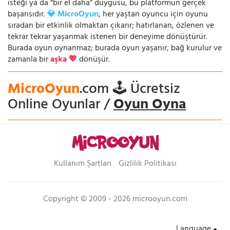
isteği ya da “bir el daha” duygusu, bu platformun gerçek
başarısıdır.
💎 MicroOyun
, her yaştan oyuncu için oyunu
sıradan bir etkinlik olmaktan çıkarır; hatırlanan, özlenen ve
tekrar tekrar yaşanmak istenen bir deneyime dönüştürür.
Burada oyun oynanmaz; burada oyun yaşanır, bağ kurulur ve
zamanla bir
aşka 💖
dönüşür.
MicroOyun
.com 🕹️ Ücretsiz
Online Oyunlar /
Oyun Oyna
Kullanım Şartları
Gizlilik Politikası
Copyright © 2009 - 2026 microoyun.com
Language