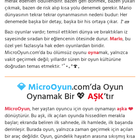
merak edenleri ödüllendirir. Bazen geri dönmek, bazen yukarı
çıkmak, bazen de risk alıp kısa yolu denemek gerekir. Mario
dünyasının tekrar tekrar oynanmasının nedeni budur: Her
denemede başka bir detay, başka bir his ortaya çıkar. 🚩🧱
Bazı oyunlar vardır; temsil ettikleri dünya ve bıraktıkları iz
sayesinde sıradan bir eğlencenin ötesinde durur.
Mario
, bu
özel yeri fazlasıyla hak eden oyunlardan biridir.
MicroOyun.com’da bu ölümsüz oyunu
oyna
mak, yalnızca
vakit geçirmek değil; yıllardır süren bir oyun kültürüne
doğrudan temas etmektir. ⁺˚⋆｡°🍄₊
💎 MicroOyun
.com’da Oyun
Oynamak Bir 💖
AŞK
’tır
MicroOyun
, her yaştan oyuncu için oyun oynamayı
aşka ❤️
dönüştürür. Bu aşk, ilk açılan oyunda hissedilen merakla
başlar; ekranda beliren ilk sahnede, ilk hamlede, ilk başarıda
derinleşir. Burada oyun, yalnızca zaman geçirmek için açılan
bir araç değildir. Oyun, gündelik hayatın arasına sıkışmış kısa