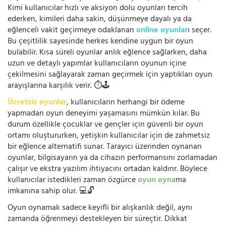
Kimi kullanıcılar hızlı ve aksiyon dolu oyunları tercih
ederken, kimileri daha sakin, düşünmeye dayalı ya da
eğlenceli vakit geçirmeye odaklanan
online oyunlar
ı seçer.
Bu çeşitlilik sayesinde herkes kendine uygun bir oyun
bulabilir. Kısa süreli oyunlar anlık eğlence sağlarken, daha
uzun ve detaylı yapımlar kullanıcıların oyunun içine
çekilmesini sağlayarak zaman geçirmek için yaptıkları oyun
arayışlarına karşılık verir. ⏱️🕹️
Ücretsiz oyunlar
, kullanıcıların herhangi bir ödeme
yapmadan oyun deneyimi yaşamasını mümkün kılar. Bu
durum özellikle çocuklar ve gençler için güvenli bir oyun
ortamı oluştururken, yetişkin kullanıcılar için de zahmetsiz
bir eğlence alternatifi sunar. Tarayıcı üzerinden oynanan
oyunlar, bilgisayarın ya da cihazın performansını zorlamadan
çalışır ve ekstra yazılım ihtiyacını ortadan kaldırır. Böylece
kullanıcılar istedikleri zaman özgürce
oyun oyna
ma
imkanına sahip olur. 💻🔓
Oyun oynamak sadece keyifli bir alışkanlık değil, aynı
zamanda öğrenmeyi destekleyen bir süreçtir. Dikkat