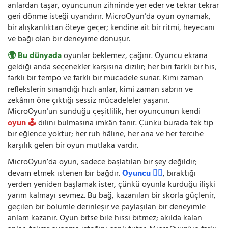
anlardan taşar, oyuncunun zihninde yer eder ve tekrar tekrar
geri dönme isteği uyandırır. MicroOyun’da oyun oynamak,
bir alışkanlıktan öteye geçer; kendine ait bir ritmi, heyecanı
ve bağı olan bir deneyime dönüşür.
🌍 Bu dünyada
oyunlar beklemez, çağırır. Oyuncu ekrana
geldiği anda seçenekler karşısına dizilir; her biri farklı bir his,
farklı bir tempo ve farklı bir mücadele sunar. Kimi zaman
reflekslerin sınandığı hızlı anlar, kimi zaman sabrın ve
zekânın öne çıktığı sessiz mücadeleler yaşanır.
MicroOyun’un sunduğu çeşitlilik, her oyuncunun kendi
oyun 🕹️
dilini bulmasına imkân tanır. Çünkü burada tek tip
bir eğlence yoktur; her ruh hâline, her ana ve her tercihe
karşılık gelen bir oyun mutlaka vardır.
MicroOyun’da oyun, sadece başlatılan bir şey değildir;
devam etmek istenen bir bağdır.
Oyuncu 🧍‍♂️
, bıraktığı
yerden yeniden başlamak ister, çünkü oyunla kurduğu ilişki
yarım kalmayı sevmez. Bu bağ, kazanılan bir skorla güçlenir,
geçilen bir bölümle derinleşir ve paylaşılan bir deneyimle
anlam kazanır. Oyun bitse bile hissi bitmez; akılda kalan