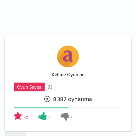
Kelime Oyunları
Oyun Sayısı
93
8.382 oynanma
50
2
3