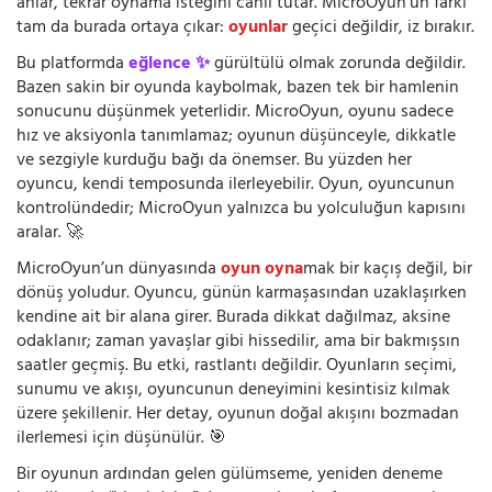
anlar, tekrar oynama isteğini canlı tutar. MicroOyun’un farkı
tam da burada ortaya çıkar:
oyunlar
geçici değildir, iz bırakır.
Bu platformda
eğlence ✨
gürültülü olmak zorunda değildir.
Bazen sakin bir oyunda kaybolmak, bazen tek bir hamlenin
sonucunu düşünmek yeterlidir. MicroOyun, oyunu sadece
hız ve aksiyonla tanımlamaz; oyunun düşünceyle, dikkatle
ve sezgiyle kurduğu bağı da önemser. Bu yüzden her
oyuncu, kendi temposunda ilerleyebilir. Oyun, oyuncunun
kontrolündedir; MicroOyun yalnızca bu yolculuğun kapısını
aralar. 🚀
MicroOyun’un dünyasında
oyun oyna
mak bir kaçış değil, bir
dönüş yoludur. Oyuncu, günün karmaşasından uzaklaşırken
kendine ait bir alana girer. Burada dikkat dağılmaz, aksine
odaklanır; zaman yavaşlar gibi hissedilir, ama bir bakmışsın
saatler geçmiş. Bu etki, rastlantı değildir. Oyunların seçimi,
sunumu ve akışı, oyuncunun deneyimini kesintisiz kılmak
üzere şekillenir. Her detay, oyunun doğal akışını bozmadan
ilerlemesi için düşünülür. 🎯
Bir oyunun ardından gelen gülümseme, yeniden deneme