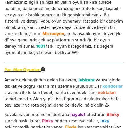
kalmazsınız. İlgi alanınıza en yakın oyunları kısa sürede
bulabilir, daha önce hiç denemediğiniz türlerle karşılaşabilir
ve oyun alışkanlıklarınızı sürekli genişletebilirsiniz. Bu
sistemli ve detaylı yapı, oyun oynamayı rastgele bir deneyim
olmaktan çıkarır; keşfetmeye dayalı, düzenli ve keyifli bir
sürece dönüştürür.
Microoyun
, bu kapsamlı oyun düzeniyle
dünya genelinde çok az platformun sunduğu bir oyun
deneyimi sunar.
1001
farklı oyun kategorimiz, siz değerli
oyuncuların keşfetmesini bekliyor. 🌐✨
Pac-Man Oyunları
👻
Arcade geleneğinden gelen bu evren,
labirent
yapısı içinde
dikkat ve doğru karar alma üzerine kuruludur. Dar
koridorlar
arasında ilerlerken hedef, harita üzerindeki tüm
noktaları
temizlemektir. Alan yapısı basit görünse de ilerledikçe hata
payı azalır ve rota seçimi daha belirleyici hâle gelir. 🕹️
Kovalamacanın temelini dört ana
hayalet
oluşturur.
Blinky
sürekli baskı kurar,
Pinky
önden kesmeye çalışır,
Inky
beklenmedik hareketler yapar,
Clyde
ise kararsız yaklaş-kaç