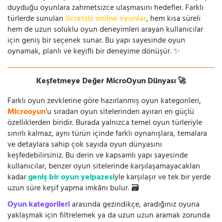
duyduğu oyunlara zahmetsizce ulaşmasını hedefler. Farklı
türlerde sunulan
ücretsiz online oyunlar
, hem kısa süreli
hem de uzun soluklu oyun deneyimleri arayan kullanıcılar
için geniş bir seçenek sunar. Bu yapı sayesinde oyun
oynamak, planlı ve keyifli bir deneyime dönüşür. ✨
Keşfetmeye Değer MicroOyun Dünyası 🚀
Farklı oyun zevklerine göre hazırlanmış oyun kategorileri,
Microoyun
’u sıradan oyun sitelerinden ayıran en güçlü
özelliklerden biridir. Burada yalnızca temel oyun türleriyle
sınırlı kalmaz, aynı türün içinde farklı oynanışlara, temalara
ve detaylara sahip çok sayıda oyun dünyasını
keşfedebilirsiniz. Bu derin ve kapsamlı yapı sayesinde
kullanıcılar, benzer oyun sitelerinde karşılaşamayacakları
kadar
geniş bir oyun yelpazesi
yle karşılaşır ve tek bir yerde
uzun süre keşif yapma imkânı bulur. 🗃️
Oyun kategorileri
arasında gezindikçe, aradığınız oyuna
yaklaşmak için filtrelemek ya da uzun uzun aramak zorunda