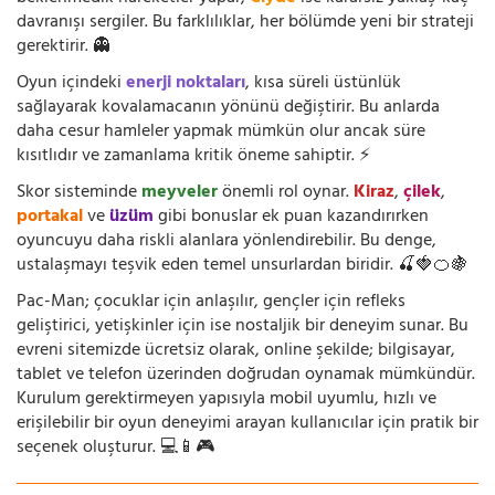
davranışı sergiler. Bu farklılıklar, her bölümde yeni bir strateji
gerektirir. 👻
Oyun içindeki
enerji noktaları
, kısa süreli üstünlük
sağlayarak kovalamacanın yönünü değiştirir. Bu anlarda
daha cesur hamleler yapmak mümkün olur ancak süre
kısıtlıdır ve zamanlama kritik öneme sahiptir. ⚡
Skor sisteminde
meyveler
önemli rol oynar.
Kiraz
,
çilek
,
portakal
ve
üzüm
gibi bonuslar ek puan kazandırırken
oyuncuyu daha riskli alanlara yönlendirebilir. Bu denge,
ustalaşmayı teşvik eden temel unsurlardan biridir. 🍒🍓🍊🍇
Pac-Man; çocuklar için anlaşılır, gençler için refleks
geliştirici, yetişkinler için ise nostaljik bir deneyim sunar. Bu
evreni sitemizde ücretsiz olarak, online şekilde; bilgisayar,
tablet ve telefon üzerinden doğrudan oynamak mümkündür.
Kurulum gerektirmeyen yapısıyla mobil uyumlu, hızlı ve
erişilebilir bir oyun deneyimi arayan kullanıcılar için pratik bir
seçenek oluşturur. 💻📱🎮