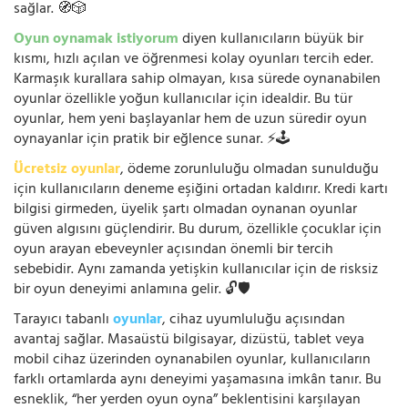
sağlar. 🧭🎲
Oyun oynamak istiyorum
diyen kullanıcıların büyük bir
kısmı, hızlı açılan ve öğrenmesi kolay oyunları tercih eder.
Karmaşık kurallara sahip olmayan, kısa sürede oynanabilen
oyunlar özellikle yoğun kullanıcılar için idealdir. Bu tür
oyunlar, hem yeni başlayanlar hem de uzun süredir oyun
oynayanlar için pratik bir eğlence sunar. ⚡🕹️
Ücretsiz oyunlar
, ödeme zorunluluğu olmadan sunulduğu
için kullanıcıların deneme eşiğini ortadan kaldırır. Kredi kartı
bilgisi girmeden, üyelik şartı olmadan oynanan oyunlar
güven algısını güçlendirir. Bu durum, özellikle çocuklar için
oyun arayan ebeveynler açısından önemli bir tercih
sebebidir. Aynı zamanda yetişkin kullanıcılar için de risksiz
bir oyun deneyimi anlamına gelir. 🔓🛡️
Tarayıcı tabanlı
oyunlar
, cihaz uyumluluğu açısından
avantaj sağlar. Masaüstü bilgisayar, dizüstü, tablet veya
mobil cihaz üzerinden oynanabilen oyunlar, kullanıcıların
farklı ortamlarda aynı deneyimi yaşamasına imkân tanır. Bu
esneklik, “her yerden oyun oyna” beklentisini karşılayan