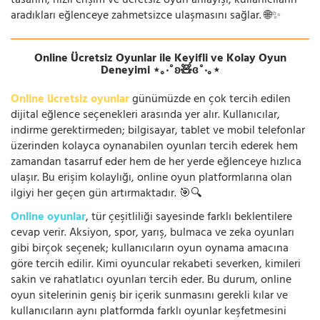
tasarım, hızlı erişim ve ücretsiz oyun anlayışı, kullanıcıların
aradıkları eğlenceye zahmetsizce ulaşmasını sağlar. 🌐✨
Online Ücretsiz Oyunlar ile Keyifli ve Kolay Oyun
Deneyimi ⋆｡‧˚ʚ🧸ɞ˚‧｡⋆
Online ücretsiz oyunlar
günümüzde en çok tercih edilen
dijital eğlence seçenekleri arasında yer alır. Kullanıcılar,
indirme gerektirmeden; bilgisayar, tablet ve mobil telefonlar
üzerinden kolayca oynanabilen oyunları tercih ederek hem
zamandan tasarruf eder hem de her yerde eğlenceye hızlıca
ulaşır. Bu erişim kolaylığı, online oyun platformlarına olan
ilgiyi her geçen gün artırmaktadır. 🎯🔍
Online oyunlar
, tür çeşitliliği sayesinde farklı beklentilere
cevap verir. Aksiyon, spor, yarış, bulmaca ve zeka oyunları
gibi birçok seçenek; kullanıcıların oyun oynama amacına
göre tercih edilir. Kimi oyuncular rekabeti severken, kimileri
sakin ve rahatlatıcı oyunları tercih eder. Bu durum, online
oyun sitelerinin geniş bir içerik sunmasını gerekli kılar ve
kullanıcıların aynı platformda farklı oyunlar keşfetmesini