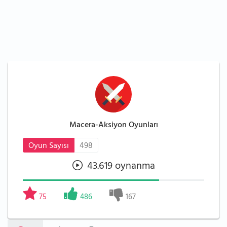
Macera-Aksiyon Oyunları
Oyun Sayısı
498
43.619 oynanma
75
486
167