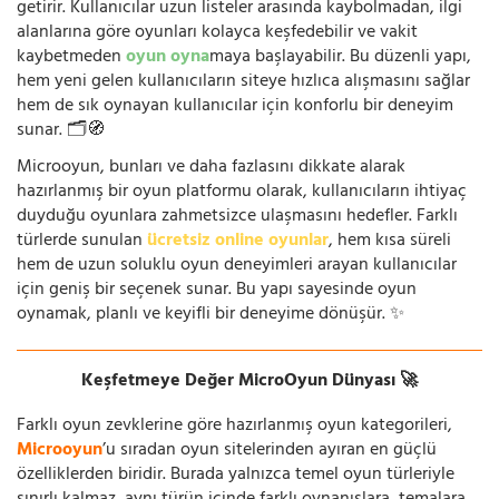
getirir. Kullanıcılar uzun listeler arasında kaybolmadan, ilgi
alanlarına göre oyunları kolayca keşfedebilir ve vakit
kaybetmeden
oyun oyna
maya başlayabilir. Bu düzenli yapı,
hem yeni gelen kullanıcıların siteye hızlıca alışmasını sağlar
hem de sık oynayan kullanıcılar için konforlu bir deneyim
sunar. 🗂️🧭
Microoyun, bunları ve daha fazlasını dikkate alarak
hazırlanmış bir oyun platformu olarak, kullanıcıların ihtiyaç
duyduğu oyunlara zahmetsizce ulaşmasını hedefler. Farklı
türlerde sunulan
ücretsiz online oyunlar
, hem kısa süreli
hem de uzun soluklu oyun deneyimleri arayan kullanıcılar
için geniş bir seçenek sunar. Bu yapı sayesinde oyun
oynamak, planlı ve keyifli bir deneyime dönüşür. ✨
Keşfetmeye Değer MicroOyun Dünyası 🚀
Farklı oyun zevklerine göre hazırlanmış oyun kategorileri,
Microoyun
’u sıradan oyun sitelerinden ayıran en güçlü
özelliklerden biridir. Burada yalnızca temel oyun türleriyle