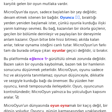
karşılık gelen bir oyun mutlaka vardır.
MicroOyun’da oyun, sadece başlatılan bir şey değildir;
devam etmek istenen bir bağdır.
Oyuncu 🧍‍♂️
, bıraktığı
yerden yeniden başlamak ister, çünkü oyunla kurduğu ilişki
yarım kalmayı sevmez. Bu bağ, kazanılan bir skorla güçlenir,
geçilen bir bölümle derinleşir ve paylaşılan bir deneyimle
anlam kazanır. Oyun bitse bile hissi bitmez; akılda kalan
anlar, tekrar oynama isteğini canlı tutar. MicroOyun’un farkı
tam da burada ortaya çıkar:
oyunlar
geçici değildir, iz bırakır.
Bu platformda
eğlence ✨
gürültülü olmak zorunda değildir.
Bazen sakin bir oyunda kaybolmak, bazen tek bir hamlenin
sonucunu düşünmek yeterlidir. MicroOyun, oyunu sadece
hız ve aksiyonla tanımlamaz; oyunun düşünceyle, dikkatle
ve sezgiyle kurduğu bağı da önemser. Bu yüzden her
oyuncu, kendi temposunda ilerleyebilir. Oyun, oyuncunun
kontrolündedir; MicroOyun yalnızca bu yolculuğun kapısını
aralar. 🚀
MicroOyun’un dünyasında
oyun oyna
mak bir kaçış değil, bir
dönüş yoludur. Oyuncu, günün karmaşasından uzaklaşırken