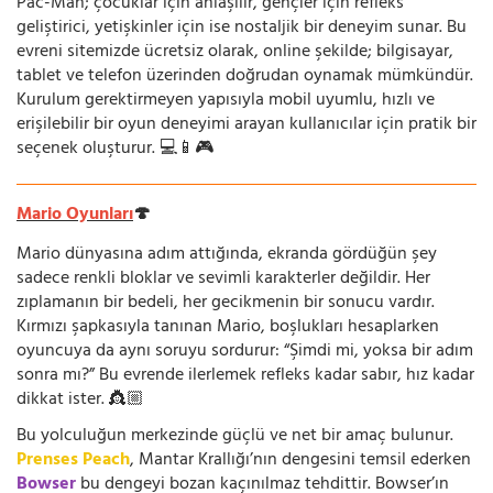
Pac-Man; çocuklar için anlaşılır, gençler için refleks
geliştirici, yetişkinler için ise nostaljik bir deneyim sunar. Bu
evreni sitemizde ücretsiz olarak, online şekilde; bilgisayar,
tablet ve telefon üzerinden doğrudan oynamak mümkündür.
Kurulum gerektirmeyen yapısıyla mobil uyumlu, hızlı ve
erişilebilir bir oyun deneyimi arayan kullanıcılar için pratik bir
seçenek oluşturur. 💻📱🎮
Mario Oyunları
🍄
Mario dünyasına adım attığında, ekranda gördüğün şey
sadece renkli bloklar ve sevimli karakterler değildir. Her
zıplamanın bir bedeli, her gecikmenin bir sonucu vardır.
Kırmızı şapkasıyla tanınan Mario, boşlukları hesaplarken
oyuncuya da aynı soruyu sordurur: “Şimdi mi, yoksa bir adım
sonra mı?” Bu evrende ilerlemek refleks kadar sabır, hız kadar
dikkat ister. 👸🏼
Bu yolculuğun merkezinde güçlü ve net bir amaç bulunur.
Prenses Peach
, Mantar Krallığı’nın dengesini temsil ederken
Bowser
bu dengeyi bozan kaçınılmaz tehdittir. Bowser’ın