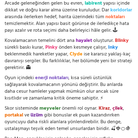
Arcade geleneğinden gelen bu evren,
labirent
yapısı içinde
dikkat ve doğru karar alma üzerine kuruludur. Dar
koridorlar
arasında ilerlerken hedef, harita üzerindeki tüm
noktaları
temizlemektir. Alan yapısı basit görünse de ilerledikçe hata
payı azalır ve rota seçimi daha belirleyici hâle gelir. 🕹️
Kovalamacanın temelini dört ana
hayalet
oluşturur.
Blinky
sürekli baskı kurar,
Pinky
önden kesmeye çalışır,
Inky
beklenmedik hareketler yapar,
Clyde
ise kararsız yaklaş-kaç
davranışı sergiler. Bu farklılıklar, her bölümde yeni bir strateji
gerektirir. 👻
Oyun içindeki
enerji noktaları
, kısa süreli üstünlük
sağlayarak kovalamacanın yönünü değiştirir. Bu anlarda
daha cesur hamleler yapmak mümkün olur ancak süre
kısıtlıdır ve zamanlama kritik öneme sahiptir. ⚡
Skor sisteminde
meyveler
önemli rol oynar.
Kiraz
,
çilek
,
portakal
ve
üzüm
gibi bonuslar ek puan kazandırırken
oyuncuyu daha riskli alanlara yönlendirebilir. Bu denge,
ustalaşmayı teşvik eden temel unsurlardan biridir. 🍒🍓🍊🍇