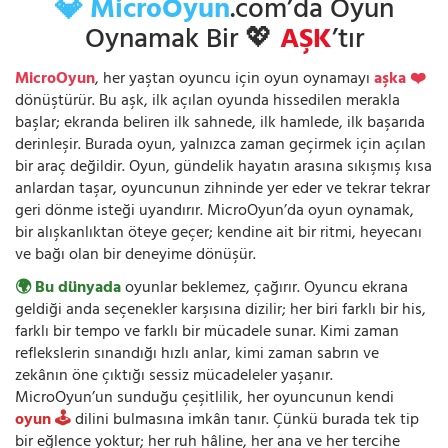
💎 MicroOyun
.com’da Oyun
Oynamak Bir 💖
AŞK
’tır
MicroOyun
, her yaştan oyuncu için oyun oynamayı
aşka ❤️
dönüştürür. Bu aşk, ilk açılan oyunda hissedilen merakla
başlar; ekranda beliren ilk sahnede, ilk hamlede, ilk başarıda
derinleşir. Burada oyun, yalnızca zaman geçirmek için açılan
bir araç değildir. Oyun, gündelik hayatın arasına sıkışmış kısa
anlardan taşar, oyuncunun zihninde yer eder ve tekrar tekrar
geri dönme isteği uyandırır. MicroOyun’da oyun oynamak,
bir alışkanlıktan öteye geçer; kendine ait bir ritmi, heyecanı
ve bağı olan bir deneyime dönüşür.
🌍 Bu dünyada
oyunlar beklemez, çağırır. Oyuncu ekrana
geldiği anda seçenekler karşısına dizilir; her biri farklı bir his,
farklı bir tempo ve farklı bir mücadele sunar. Kimi zaman
reflekslerin sınandığı hızlı anlar, kimi zaman sabrın ve
zekânın öne çıktığı sessiz mücadeleler yaşanır.
MicroOyun’un sunduğu çeşitlilik, her oyuncunun kendi
oyun 🕹️
dilini bulmasına imkân tanır. Çünkü burada tek tip
bir eğlence yoktur; her ruh hâline, her ana ve her tercihe