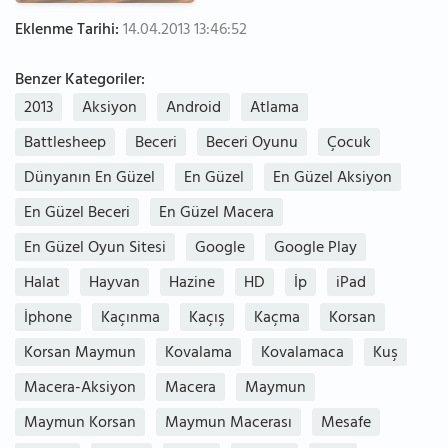
Eklenme Tarihi:
14.04.2013 13:46:52
Benzer Kategoriler:
2013
Aksiyon
Android
Atlama
Battlesheep
Beceri
Beceri Oyunu
Çocuk
Dünyanın En Güzel
En Güzel
En Güzel Aksiyon
En Güzel Beceri
En Güzel Macera
En Güzel Oyun Sitesi
Google
Google Play
Halat
Hayvan
Hazine
HD
İp
iPad
İphone
Kaçınma
Kaçış
Kaçma
Korsan
Korsan Maymun
Kovalama
Kovalamaca
Kuş
Macera-Aksiyon
Macera
Maymun
Maymun Korsan
Maymun Macerası
Mesafe