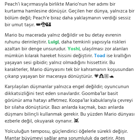
Peach’i kaçırmasıyla birlikte Mario’nun her adımı bir
kurtarma hamlesine dönüşür. Geçilen her dünya, yalnızca bir
bölüm değil; Peach’e biraz daha yaklaşmanın verdiği sessiz
bir umut taşır. 👑🐉🏰
Mario bu macerada yalnız değildir ve bu detay evrenin
ruhunu derinleştirir.
Luigi
, daha temkinli yapısıyla riskleri
azaltan bir denge unsurudur.
Yoshi
, ulaşılması zor alanları
mümkün kılarak hareket hissini değiştirir.
Toad
ise krallığın
yaşayan sesi gibidir; yalnız olmadığını hissettirir. Bu
karakterler, Mario dünyasını tek bir kahramanın koşusundan
çıkarıp yaşayan bir maceraya dönüştürür. 💗👸🏼🐢
Karşılaşılan düşmanlar yalnızca engel değildir; oyuncunun
dikkatsizliğini test eden sınavlardır. Goomba’lar basit
görünür ama hatayı affetmez. Koopa’lar kabuklarıyla çevreyi
bir silaha dönüştürür. Bazı anlarda kaçmak, bazı anlarda
düşmanı bilinçli kullanmak gerekir. Bu yüzden Mario dünyası
ezberle değil, okuyarak oynanır. 👾
Yolculuğun temposu, güçlendirici öğelerle sürekli değişir.
Mantar büyümeyi sağlar ama sorumluluk da getirir. Ateş