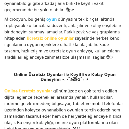
oynanabildiği gibi arkadaşlarla birlikte keyifli vakit
geçirmenin de bir yolu olabilir. 🎭🎉
Microoyun, bu geniş
oyun
dünyasını tek bir çatı altında
toplayarak kullanıcılara düzenli, anlaşılır ve kolay erişilebilir
bir deneyim sunmayı amaçlar. Farklı zevk ve yaş gruplarına
hitap eden
ücretsiz online oyunlar
sayesinde herkes kendi
ilgi alanına uygun içeriklere rahatlıkla ulaşabilir. Sade
tasarım, hızlı erişim ve ücretsiz oyun anlayışı, kullanıcıların
aradıkları eğlenceye zahmetsizce ulaşmasını sağlar. 🌐✨
Online Ücretsiz Oyunlar ile Keyifli ve Kolay Oyun
Deneyimi ⋆｡‧˚ʚ🧸ɞ˚‧｡⋆
Online ücretsiz oyunlar
günümüzde en çok tercih edilen
dijital eğlence seçenekleri arasında yer alır. Kullanıcılar,
indirme gerektirmeden; bilgisayar, tablet ve mobil telefonlar
üzerinden kolayca oynanabilen oyunları tercih ederek hem
zamandan tasarruf eder hem de her yerde eğlenceye hızlıca
ulaşır. Bu erişim kolaylığı, online oyun platformlarına olan