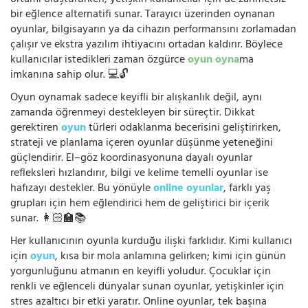
bir eğlence alternatifi sunar. Tarayıcı üzerinden oynanan
oyunlar, bilgisayarın ya da cihazın performansını zorlamadan
çalışır ve ekstra yazılım ihtiyacını ortadan kaldırır. Böylece
kullanıcılar istedikleri zaman özgürce
oyun oyna
ma
imkanına sahip olur. 💻🔓
Oyun oynamak sadece keyifli bir alışkanlık değil, aynı
zamanda öğrenmeyi destekleyen bir süreçtir. Dikkat
gerektiren
oyun
türleri odaklanma becerisini geliştirirken,
strateji ve planlama içeren oyunlar düşünme yeteneğini
güçlendirir. El–göz koordinasyonuna dayalı oyunlar
refleksleri hızlandırır, bilgi ve kelime temelli oyunlar ise
hafızayı destekler. Bu yönüyle
online oyunlar
, farklı yaş
grupları için hem eğlendirici hem de geliştirici bir içerik
sunar. 👩🏻‍🏫📚
Her kullanıcının oyunla kurduğu ilişki farklıdır. Kimi kullanıcı
için
oyun
, kısa bir mola anlamına gelirken; kimi için günün
yorgunluğunu atmanın en keyifli yoludur. Çocuklar için
renkli ve eğlenceli dünyalar sunan oyunlar, yetişkinler için
stres azaltıcı bir etki yaratır. Online oyunlar, tek başına