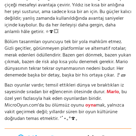
çiçeği mesafeyi avantaja çevirir. Yıldız ise kısa bir anlığına
her şeyi susturur, ama sadece kısa bir an için. Bu güçler kalıcı
değildir; yanlış zamanda kullanıldığında avantaj saniyeler
içinde kaybolur. Bu da her ilerleyişi daha gergin, daha
anlamlı hâle getirir. ⭐🍄💥
Bölüm tasarımları oyuncuyu tek bir yola mahkûm etmez.
Gizli geçitler, görünmeyen platformlar ve alternatif rotalar;
merak edenleri ödüllendirir. Bazen geri dönmek, bazen yukarı
çıkmak, bazen de risk alıp kısa yolu denemek gerekir. Mario
dünyasının tekrar tekrar oynanmasının nedeni budur: Her
denemede başka bir detay, başka bir his ortaya çıkar. 🚩🧱
Bazı oyunlar vardır; temsil ettikleri dünya ve bıraktıkları iz
sayesinde sıradan bir eğlencenin ötesinde durur.
Mario
, bu
özel yeri fazlasıyla hak eden oyunlardan biridir.
MicroOyun.com’da bu ölümsüz oyunu
oyna
mak, yalnızca
vakit geçirmek değil; yıllardır süren bir oyun kültürüne
doğrudan temas etmektir. ⁺˚⋆｡°🍄₊