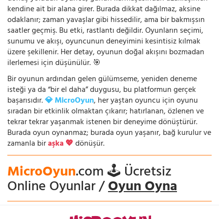
kendine ait bir alana girer. Burada dikkat dağılmaz, aksine
odaklanır; zaman yavaşlar gibi hissedilir, ama bir bakmışsın
saatler geçmiş. Bu etki, rastlantı değildir. Oyunların seçimi,
sunumu ve akışı, oyuncunun deneyimini kesintisiz kılmak
üzere şekillenir. Her detay, oyunun doğal akışını bozmadan
ilerlemesi için düşünülür. 🎯
Bir oyunun ardından gelen gülümseme, yeniden deneme
isteği ya da “bir el daha” duygusu, bu platformun gerçek
başarısıdır.
💎 MicroOyun
, her yaştan oyuncu için oyunu
sıradan bir etkinlik olmaktan çıkarır; hatırlanan, özlenen ve
tekrar tekrar yaşanmak istenen bir deneyime dönüştürür.
Burada oyun oynanmaz; burada oyun yaşanır, bağ kurulur ve
zamanla bir
aşka 💖
dönüşür.
MicroOyun
.com 🕹️ Ücretsiz
Online Oyunlar /
Oyun Oyna