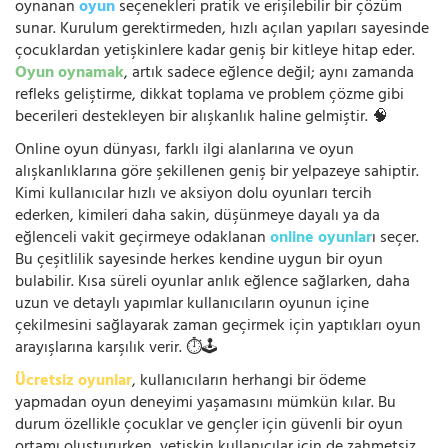
oynanan
oyun
seçenekleri pratik ve erişilebilir bir çözüm
sunar. Kurulum gerektirmeden, hızlı açılan yapıları sayesinde
çocuklardan yetişkinlere kadar geniş bir kitleye hitap eder.
Oyun oynamak
, artık sadece eğlence değil; aynı zamanda
refleks geliştirme, dikkat toplama ve problem çözme gibi
becerileri destekleyen bir alışkanlık haline gelmiştir. 🧠
Online oyun dünyası, farklı ilgi alanlarına ve oyun
alışkanlıklarına göre şekillenen geniş bir yelpazeye sahiptir.
Kimi kullanıcılar hızlı ve aksiyon dolu oyunları tercih
ederken, kimileri daha sakin, düşünmeye dayalı ya da
eğlenceli vakit geçirmeye odaklanan
online oyunlar
ı seçer.
Bu çeşitlilik sayesinde herkes kendine uygun bir oyun
bulabilir. Kısa süreli oyunlar anlık eğlence sağlarken, daha
uzun ve detaylı yapımlar kullanıcıların oyunun içine
çekilmesini sağlayarak zaman geçirmek için yaptıkları oyun
arayışlarına karşılık verir. ⏱️🕹️
Ücretsiz oyunlar
, kullanıcıların herhangi bir ödeme
yapmadan oyun deneyimi yaşamasını mümkün kılar. Bu
durum özellikle çocuklar ve gençler için güvenli bir oyun
ortamı oluştururken, yetişkin kullanıcılar için de zahmetsiz