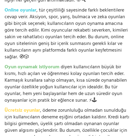
ilgiyi her geçen gün artırmaktadır. 🎯🔍
Online oyunlar
, tür çeşitliliği sayesinde farklı beklentilere
cevap verir. Aksiyon, spor, yarış, bulmaca ve zeka oyunları
gibi birçok seçenek; kullanıcıların oyun oynama amacına
göre tercih edilir. Kimi oyuncular rekabeti severken, kimileri
sakin ve rahatlatıcı oyunları tercih eder. Bu durum, online
oyun sitelerinin geniş bir içerik sunmasını gerekli kılar ve
kullanıcıların aynı platformda farklı oyunlar keşfetmesini
sağlar. 🧭🎲
Oyun oynamak istiyorum
diyen kullanıcıların büyük bir
kısmı, hızlı açılan ve öğrenmesi kolay oyunları tercih eder.
Karmaşık kurallara sahip olmayan, kısa sürede oynanabilen
oyunlar özellikle yoğun kullanıcılar için idealdir. Bu tür
oyunlar, hem yeni başlayanlar hem de uzun süredir oyun
oynayanlar için pratik bir eğlence sunar. ⚡🕹️
Ücretsiz oyunlar
, ödeme zorunluluğu olmadan sunulduğu
için kullanıcıların deneme eşiğini ortadan kaldırır. Kredi kartı
bilgisi girmeden, üyelik şartı olmadan oynanan oyunlar
güven algısını güçlendirir. Bu durum, özellikle çocuklar için