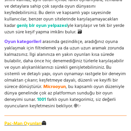
sınırlı kalmaz, aynı türün içinde farklı oynanışlara, temalara
ve detaylara sahip çok sayıda oyun dünyasını
keşfedebilirsiniz. Bu derin ve kapsamlı yapı sayesinde
kullanıcılar, benzer oyun sitelerinde karşılaşamayacakları
kadar
geniş bir oyun yelpazesi
yle karşılaşır ve tek bir yerde
uzun süre keşif yapma imkânı bulur. 🗃️
Oyun kategorileri
arasında gezindikçe, aradığınız oyuna
yaklaşmak için filtrelemek ya da uzun uzun aramak zorunda
kalmazsınız. İlgi alanınıza en yakın oyunları kısa sürede
bulabilir, daha önce hiç denemediğiniz türlerle karşılaşabilir
ve oyun alışkanlıklarınızı sürekli genişletebilirsiniz. Bu
sistemli ve detaylı yapı, oyun oynamayı rastgele bir deneyim
olmaktan çıkarır; keşfetmeye dayalı, düzenli ve keyifli bir
sürece dönüştürür.
Microoyun
, bu kapsamlı oyun düzeniyle
dünya genelinde çok az platformun sunduğu bir oyun
deneyimi sunar.
1001
farklı oyun kategorimiz, siz değerli
oyuncuların keşfetmesini bekliyor. 🌐✨
Pac-Man Oyunları
👻