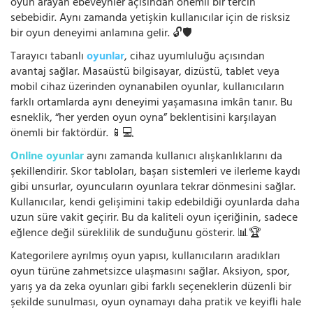
oyun arayan ebeveynler açısından önemli bir tercih
sebebidir. Aynı zamanda yetişkin kullanıcılar için de risksiz
bir oyun deneyimi anlamına gelir. 🔓🛡️
Tarayıcı tabanlı
oyunlar
, cihaz uyumluluğu açısından
avantaj sağlar. Masaüstü bilgisayar, dizüstü, tablet veya
mobil cihaz üzerinden oynanabilen oyunlar, kullanıcıların
farklı ortamlarda aynı deneyimi yaşamasına imkân tanır. Bu
esneklik, “her yerden oyun oyna” beklentisini karşılayan
önemli bir faktördür. 📱💻
Online oyunlar
aynı zamanda kullanıcı alışkanlıklarını da
şekillendirir. Skor tabloları, başarı sistemleri ve ilerleme kaydı
gibi unsurlar, oyuncuların oyunlara tekrar dönmesini sağlar.
Kullanıcılar, kendi gelişimini takip edebildiği oyunlarda daha
uzun süre vakit geçirir. Bu da kaliteli oyun içeriğinin, sadece
eğlence değil süreklilik de sunduğunu gösterir. 📊🏆
Kategorilere ayrılmış oyun yapısı, kullanıcıların aradıkları
oyun türüne zahmetsizce ulaşmasını sağlar. Aksiyon, spor,
yarış ya da zeka oyunları gibi farklı seçeneklerin düzenli bir
şekilde sunulması, oyun oynamayı daha pratik ve keyifli hale