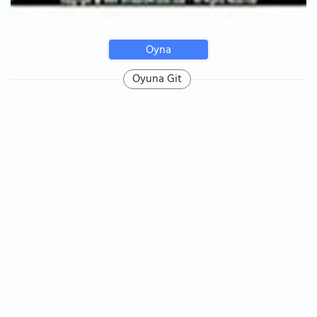
Oyna
Oyuna Git