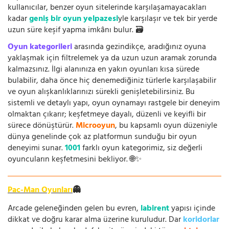
kullanıcılar, benzer oyun sitelerinde karşılaşamayacakları
kadar
geniş bir oyun yelpazesi
yle karşılaşır ve tek bir yerde
uzun süre keşif yapma imkânı bulur. 🗃️
Oyun kategorileri
arasında gezindikçe, aradığınız oyuna
yaklaşmak için filtrelemek ya da uzun uzun aramak zorunda
kalmazsınız. İlgi alanınıza en yakın oyunları kısa sürede
bulabilir, daha önce hiç denemediğiniz türlerle karşılaşabilir
ve oyun alışkanlıklarınızı sürekli genişletebilirsiniz. Bu
sistemli ve detaylı yapı, oyun oynamayı rastgele bir deneyim
olmaktan çıkarır; keşfetmeye dayalı, düzenli ve keyifli bir
sürece dönüştürür.
Microoyun
, bu kapsamlı oyun düzeniyle
dünya genelinde çok az platformun sunduğu bir oyun
deneyimi sunar.
1001
farklı oyun kategorimiz, siz değerli
oyuncuların keşfetmesini bekliyor. 🌐✨
Pac-Man Oyunları
👻
Arcade geleneğinden gelen bu evren,
labirent
yapısı içinde
dikkat ve doğru karar alma üzerine kuruludur. Dar
koridorlar