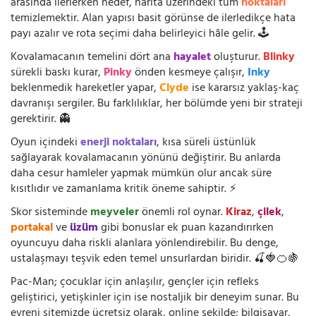
arasında ilerlerken hedef, harita üzerindeki tüm
noktaları
temizlemektir. Alan yapısı basit görünse de ilerledikçe hata
payı azalır ve rota seçimi daha belirleyici hâle gelir. 🕹️
Kovalamacanın temelini dört ana
hayalet
oluşturur.
Blinky
sürekli baskı kurar,
Pinky
önden kesmeye çalışır,
Inky
beklenmedik hareketler yapar,
Clyde
ise kararsız yaklaş-kaç
davranışı sergiler. Bu farklılıklar, her bölümde yeni bir strateji
gerektirir. 👻
Oyun içindeki
enerji noktaları
, kısa süreli üstünlük
sağlayarak kovalamacanın yönünü değiştirir. Bu anlarda
daha cesur hamleler yapmak mümkün olur ancak süre
kısıtlıdır ve zamanlama kritik öneme sahiptir. ⚡
Skor sisteminde
meyveler
önemli rol oynar.
Kiraz
,
çilek
,
portakal
ve
üzüm
gibi bonuslar ek puan kazandırırken
oyuncuyu daha riskli alanlara yönlendirebilir. Bu denge,
ustalaşmayı teşvik eden temel unsurlardan biridir. 🍒🍓🍊🍇
Pac-Man; çocuklar için anlaşılır, gençler için refleks
geliştirici, yetişkinler için ise nostaljik bir deneyim sunar. Bu
evreni sitemizde ücretsiz olarak, online şekilde; bilgisayar,