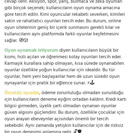
cevap verir. Aksiyon, spor, yarış, bulmaca ve zeka oyunları
gibi birçok seçenek; kullanıcıların oyun oynama amacına
göre tercih edilir. Kimi oyuncular rekabeti severken, kimileri
sakin ve rahatlatıcı oyunları tercih eder. Bu durum, online
oyun sitelerinin geniş bir içerik sunmasını gerekli kılar ve
kullanıcıların aynı platformda farklı oyunlar keşfetmesini
sağlar. 🧭🎲
Oyun oynamak istiyorum
diyen kullanıcıların büyük bir
kısmı, hızlı açılan ve öğrenmesi kolay oyunları tercih eder.
Karmaşık kurallara sahip olmayan, kısa sürede oynanabilen
oyunlar özellikle yoğun kullanıcılar için idealdir. Bu tür
oyunlar, hem yeni başlayanlar hem de uzun süredir oyun
oynayanlar için pratik bir eğlence sunar. ⚡🕹️
Ücretsiz oyunlar
, ödeme zorunluluğu olmadan sunulduğu
için kullanıcıların deneme eşiğini ortadan kaldırır. Kredi kartı
bilgisi girmeden, üyelik şartı olmadan oynanan oyunlar
güven algısını güçlendirir. Bu durum, özellikle çocuklar için
oyun arayan ebeveynler açısından önemli bir tercih
sebebidir. Aynı zamanda yetişkin kullanıcılar için de risksiz
bir oyun deneyimi anlamına gelir. 🔓🛡️