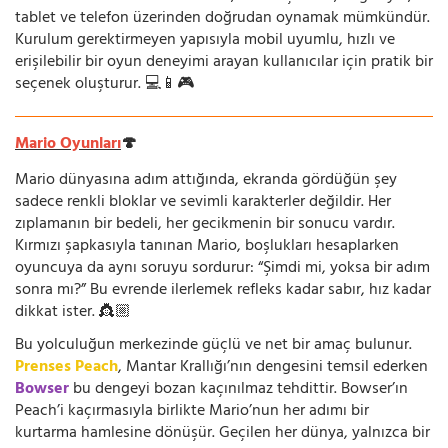
tablet ve telefon üzerinden doğrudan oynamak mümkündür.
Kurulum gerektirmeyen yapısıyla mobil uyumlu, hızlı ve
erişilebilir bir oyun deneyimi arayan kullanıcılar için pratik bir
seçenek oluşturur. 💻📱🎮
Mario Oyunları
🍄
Mario dünyasına adım attığında, ekranda gördüğün şey
sadece renkli bloklar ve sevimli karakterler değildir. Her
zıplamanın bir bedeli, her gecikmenin bir sonucu vardır.
Kırmızı şapkasıyla tanınan Mario, boşlukları hesaplarken
oyuncuya da aynı soruyu sordurur: “Şimdi mi, yoksa bir adım
sonra mı?” Bu evrende ilerlemek refleks kadar sabır, hız kadar
dikkat ister. 👸🏼
Bu yolculuğun merkezinde güçlü ve net bir amaç bulunur.
Prenses Peach
, Mantar Krallığı’nın dengesini temsil ederken
Bowser
bu dengeyi bozan kaçınılmaz tehdittir. Bowser’ın
Peach’i kaçırmasıyla birlikte Mario’nun her adımı bir
kurtarma hamlesine dönüşür. Geçilen her dünya, yalnızca bir