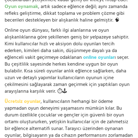
çocuklardan yetişkinlere kadar geniş bir kitleye hitap eder.
Oyun oynamak
, artık sadece eğlence değil; aynı zamanda
refleks geliştirme, dikkat toplama ve problem çözme gibi
becerileri destekleyen bir alışkanlık haline gelmiştir. 🧠
Online oyun dünyası, farklı ilgi alanlarına ve oyun
alışkanlıklarına göre şekillenen geniş bir yelpazeye sahiptir.
Kimi kullanıcılar hızlı ve aksiyon dolu oyunları tercih
ederken, kimileri daha sakin, düşünmeye dayalı ya da
eğlenceli vakit geçirmeye odaklanan
online oyunlar
ı seçer.
Bu çeşitlilik sayesinde herkes kendine uygun bir oyun
bulabilir. Kısa süreli oyunlar anlık eğlence sağlarken, daha
uzun ve detaylı yapımlar kullanıcıların oyunun içine
çekilmesini sağlayarak zaman geçirmek için yaptıkları oyun
arayışlarına karşılık verir. ⏱️🕹️
Ücretsiz oyunlar
, kullanıcıların herhangi bir ödeme
yapmadan oyun deneyimi yaşamasını mümkün kılar. Bu
durum özellikle çocuklar ve gençler için güvenli bir oyun
ortamı oluştururken, yetişkin kullanıcılar için de zahmetsiz
bir eğlence alternatifi sunar. Tarayıcı üzerinden oynanan
oyunlar, bilgisayarın ya da cihazın performansını zorlamadan