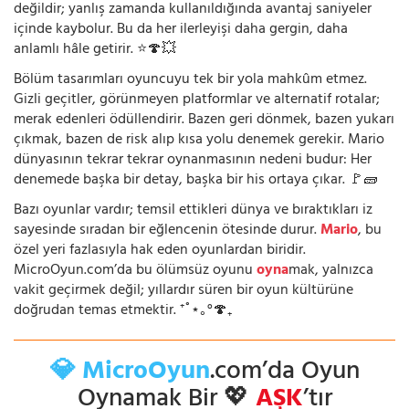
değildir; yanlış zamanda kullanıldığında avantaj saniyeler
içinde kaybolur. Bu da her ilerleyişi daha gergin, daha
anlamlı hâle getirir. ⭐🍄💥
Bölüm tasarımları oyuncuyu tek bir yola mahkûm etmez.
Gizli geçitler, görünmeyen platformlar ve alternatif rotalar;
merak edenleri ödüllendirir. Bazen geri dönmek, bazen yukarı
çıkmak, bazen de risk alıp kısa yolu denemek gerekir. Mario
dünyasının tekrar tekrar oynanmasının nedeni budur: Her
denemede başka bir detay, başka bir his ortaya çıkar. 🚩🧱
Bazı oyunlar vardır; temsil ettikleri dünya ve bıraktıkları iz
sayesinde sıradan bir eğlencenin ötesinde durur.
Mario
, bu
özel yeri fazlasıyla hak eden oyunlardan biridir.
MicroOyun.com’da bu ölümsüz oyunu
oyna
mak, yalnızca
vakit geçirmek değil; yıllardır süren bir oyun kültürüne
doğrudan temas etmektir. ⁺˚⋆｡°🍄₊
💎 MicroOyun
.com’da Oyun
Oynamak Bir 💖
AŞK
’tır