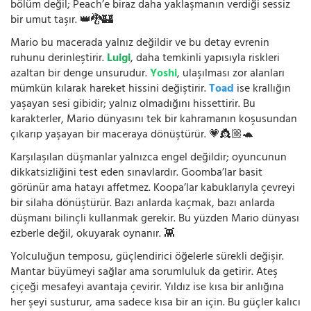
bölüm değil; Peach’e biraz daha yaklaşmanın verdiği sessiz
bir umut taşır. 👑🐉🏰
Mario bu macerada yalnız değildir ve bu detay evrenin
ruhunu derinleştirir.
Luigi
, daha temkinli yapısıyla riskleri
azaltan bir denge unsurudur.
Yoshi
, ulaşılması zor alanları
mümkün kılarak hareket hissini değiştirir.
Toad
ise krallığın
yaşayan sesi gibidir; yalnız olmadığını hissettirir. Bu
karakterler, Mario dünyasını tek bir kahramanın koşusundan
çıkarıp yaşayan bir maceraya dönüştürür. 💗👸🏼🐢
Karşılaşılan düşmanlar yalnızca engel değildir; oyuncunun
dikkatsizliğini test eden sınavlardır. Goomba’lar basit
görünür ama hatayı affetmez. Koopa’lar kabuklarıyla çevreyi
bir silaha dönüştürür. Bazı anlarda kaçmak, bazı anlarda
düşmanı bilinçli kullanmak gerekir. Bu yüzden Mario dünyası
ezberle değil, okuyarak oynanır. 👾
Yolculuğun temposu, güçlendirici öğelerle sürekli değişir.
Mantar büyümeyi sağlar ama sorumluluk da getirir. Ateş
çiçeği mesafeyi avantaja çevirir. Yıldız ise kısa bir anlığına
her şeyi susturur, ama sadece kısa bir an için. Bu güçler kalıcı