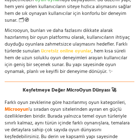
kaybetmeden
oyun oyna
maya başlayabilir. Bu düzenli yapı,
hem yeni gelen kullanıcıların siteye hızlıca alışmasını sağlar
hem de sık oynayan kullanıcılar için konforlu bir deneyim
sunar. 🗂️🧭
Microoyun, bunları ve daha fazlasını dikkate alarak
hazırlanmış bir oyun platformu olarak, kullanıcıların ihtiyaç
duyduğu oyunlara zahmetsizce ulaşmasını hedefler. Farklı
türlerde sunulan
ücretsiz online oyunlar
, hem kısa süreli
hem de uzun soluklu oyun deneyimleri arayan kullanıcılar
için geniş bir seçenek sunar. Bu yapı sayesinde oyun
oynamak, planlı ve keyifli bir deneyime dönüşür. ✨
Keşfetmeye Değer MicroOyun Dünyası 🚀
Farklı oyun zevklerine göre hazırlanmış oyun kategorileri,
Microoyun
’u sıradan oyun sitelerinden ayıran en güçlü
özelliklerden biridir. Burada yalnızca temel oyun türleriyle
sınırlı kalmaz, aynı türün içinde farklı oynanışlara, temalara
ve detaylara sahip çok sayıda oyun dünyasını
keşfedebilirsiniz. Bu derin ve kapsamlı yapı sayesinde