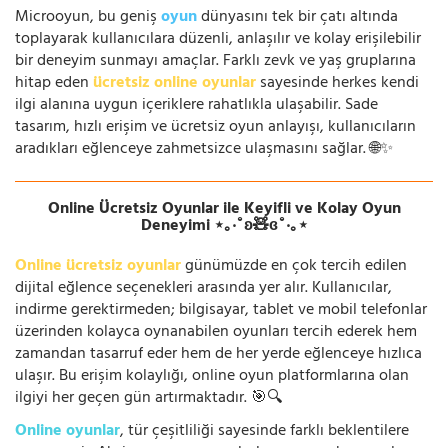
Microoyun, bu geniş
oyun
dünyasını tek bir çatı altında
toplayarak kullanıcılara düzenli, anlaşılır ve kolay erişilebilir
bir deneyim sunmayı amaçlar. Farklı zevk ve yaş gruplarına
hitap eden
ücretsiz online oyunlar
sayesinde herkes kendi
ilgi alanına uygun içeriklere rahatlıkla ulaşabilir. Sade
tasarım, hızlı erişim ve ücretsiz oyun anlayışı, kullanıcıların
aradıkları eğlenceye zahmetsizce ulaşmasını sağlar. 🌐✨
Online Ücretsiz Oyunlar ile Keyifli ve Kolay Oyun
Deneyimi ⋆｡‧˚ʚ🧸ɞ˚‧｡⋆
Online ücretsiz oyunlar
günümüzde en çok tercih edilen
dijital eğlence seçenekleri arasında yer alır. Kullanıcılar,
indirme gerektirmeden; bilgisayar, tablet ve mobil telefonlar
üzerinden kolayca oynanabilen oyunları tercih ederek hem
zamandan tasarruf eder hem de her yerde eğlenceye hızlıca
ulaşır. Bu erişim kolaylığı, online oyun platformlarına olan
ilgiyi her geçen gün artırmaktadır. 🎯🔍
Online oyunlar
, tür çeşitliliği sayesinde farklı beklentilere