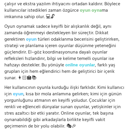
çalışır ve ekstra yazılım ihtiyacını ortadan kaldırır. Böylece
kullanıcılar istedikleri zaman özgürce
oyun oyna
ma
imkanına sahip olur. 💻🔓
Oyun oynamak sadece keyifli bir alışkanlık değil, aynı
zamanda öğrenmeyi destekleyen bir süreçtir. Dikkat
gerektiren
oyun
türleri odaklanma becerisini geliştirirken,
strateji ve planlama içeren oyunlar düşünme yeteneğini
güçlendirir. El–göz koordinasyonuna dayalı oyunlar
refleksleri hızlandırır, bilgi ve kelime temelli oyunlar ise
hafızayı destekler. Bu yönüyle
online oyunlar
, farklı yaş
grupları için hem eğlendirici hem de geliştirici bir içerik
sunar. 👩🏻‍🏫📚
Her kullanıcının oyunla kurduğu ilişki farklıdır. Kimi kullanıcı
için
oyun
, kısa bir mola anlamına gelirken; kimi için günün
yorgunluğunu atmanın en keyifli yoludur. Çocuklar için
renkli ve eğlenceli dünyalar sunan oyunlar, yetişkinler için
stres azaltıcı bir etki yaratır. Online oyunlar, tek başına
oynanabildiği gibi arkadaşlarla birlikte keyifli vakit
geçirmenin de bir yolu olabilir. 🎭🎉