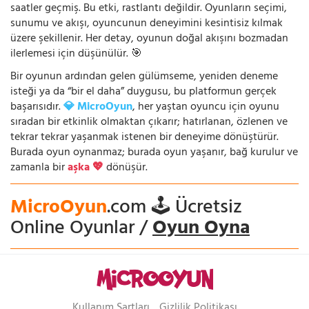
saatler geçmiş. Bu etki, rastlantı değildir. Oyunların seçimi,
sunumu ve akışı, oyuncunun deneyimini kesintisiz kılmak
üzere şekillenir. Her detay, oyunun doğal akışını bozmadan
ilerlemesi için düşünülür. 🎯
Bir oyunun ardından gelen gülümseme, yeniden deneme
isteği ya da “bir el daha” duygusu, bu platformun gerçek
başarısıdır.
💎 MicroOyun
, her yaştan oyuncu için oyunu
sıradan bir etkinlik olmaktan çıkarır; hatırlanan, özlenen ve
tekrar tekrar yaşanmak istenen bir deneyime dönüştürür.
Burada oyun oynanmaz; burada oyun yaşanır, bağ kurulur ve
zamanla bir
aşka 💖
dönüşür.
MicroOyun
.com 🕹️ Ücretsiz
Online Oyunlar /
Oyun Oyna
Kullanım Şartları
Gizlilik Politikası