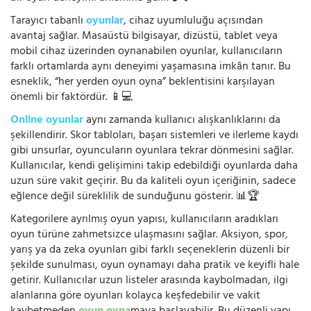
Tarayıcı tabanlı
oyunlar
, cihaz uyumluluğu açısından
avantaj sağlar. Masaüstü bilgisayar, dizüstü, tablet veya
mobil cihaz üzerinden oynanabilen oyunlar, kullanıcıların
farklı ortamlarda aynı deneyimi yaşamasına imkân tanır. Bu
esneklik, “her yerden oyun oyna” beklentisini karşılayan
önemli bir faktördür. 📱💻
Online oyunlar
aynı zamanda kullanıcı alışkanlıklarını da
şekillendirir. Skor tabloları, başarı sistemleri ve ilerleme kaydı
gibi unsurlar, oyuncuların oyunlara tekrar dönmesini sağlar.
Kullanıcılar, kendi gelişimini takip edebildiği oyunlarda daha
uzun süre vakit geçirir. Bu da kaliteli oyun içeriğinin, sadece
eğlence değil süreklilik de sunduğunu gösterir. 📊🏆
Kategorilere ayrılmış oyun yapısı, kullanıcıların aradıkları
oyun türüne zahmetsizce ulaşmasını sağlar. Aksiyon, spor,
yarış ya da zeka oyunları gibi farklı seçeneklerin düzenli bir
şekilde sunulması, oyun oynamayı daha pratik ve keyifli hale
getirir. Kullanıcılar uzun listeler arasında kaybolmadan, ilgi
alanlarına göre oyunları kolayca keşfedebilir ve vakit