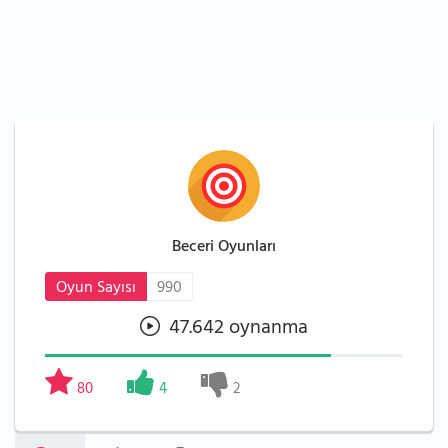
Beceri Oyunları
Oyun Sayısı
990
47.642 oynanma
80
4
2