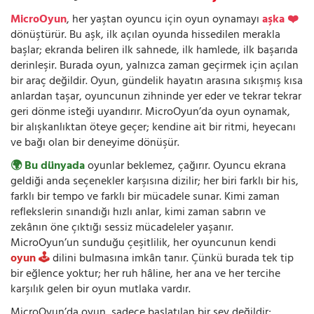
MicroOyun
, her yaştan oyuncu için oyun oynamayı
aşka ❤️
dönüştürür. Bu aşk, ilk açılan oyunda hissedilen merakla
başlar; ekranda beliren ilk sahnede, ilk hamlede, ilk başarıda
derinleşir. Burada oyun, yalnızca zaman geçirmek için açılan
bir araç değildir. Oyun, gündelik hayatın arasına sıkışmış kısa
anlardan taşar, oyuncunun zihninde yer eder ve tekrar tekrar
geri dönme isteği uyandırır. MicroOyun’da oyun oynamak,
bir alışkanlıktan öteye geçer; kendine ait bir ritmi, heyecanı
ve bağı olan bir deneyime dönüşür.
🌍 Bu dünyada
oyunlar beklemez, çağırır. Oyuncu ekrana
geldiği anda seçenekler karşısına dizilir; her biri farklı bir his,
farklı bir tempo ve farklı bir mücadele sunar. Kimi zaman
reflekslerin sınandığı hızlı anlar, kimi zaman sabrın ve
zekânın öne çıktığı sessiz mücadeleler yaşanır.
MicroOyun’un sunduğu çeşitlilik, her oyuncunun kendi
oyun 🕹️
dilini bulmasına imkân tanır. Çünkü burada tek tip
bir eğlence yoktur; her ruh hâline, her ana ve her tercihe
karşılık gelen bir oyun mutlaka vardır.
MicroOyun’da oyun, sadece başlatılan bir şey değildir;