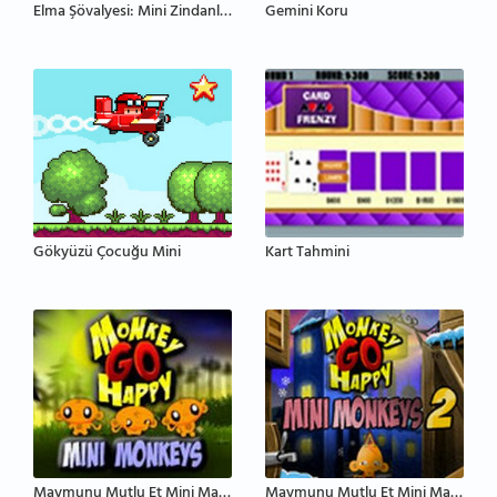
Elma Şövalyesi: Mini Zindanlar
Gemini Koru
Gökyüzü Çocuğu Mini
Kart Tahmini
Maymunu Mutlu Et Mini Maymunlar
Maymunu Mutlu Et Mini Maymunlar 2