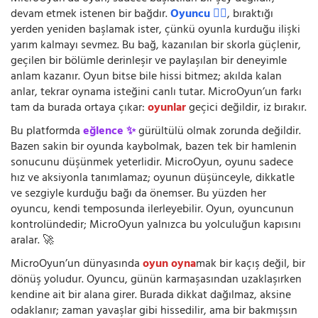
devam etmek istenen bir bağdır.
Oyuncu 🧍‍♂️
, bıraktığı
yerden yeniden başlamak ister, çünkü oyunla kurduğu ilişki
yarım kalmayı sevmez. Bu bağ, kazanılan bir skorla güçlenir,
geçilen bir bölümle derinleşir ve paylaşılan bir deneyimle
anlam kazanır. Oyun bitse bile hissi bitmez; akılda kalan
anlar, tekrar oynama isteğini canlı tutar. MicroOyun’un farkı
tam da burada ortaya çıkar:
oyunlar
geçici değildir, iz bırakır.
Bu platformda
eğlence ✨
gürültülü olmak zorunda değildir.
Bazen sakin bir oyunda kaybolmak, bazen tek bir hamlenin
sonucunu düşünmek yeterlidir. MicroOyun, oyunu sadece
hız ve aksiyonla tanımlamaz; oyunun düşünceyle, dikkatle
ve sezgiyle kurduğu bağı da önemser. Bu yüzden her
oyuncu, kendi temposunda ilerleyebilir. Oyun, oyuncunun
kontrolündedir; MicroOyun yalnızca bu yolculuğun kapısını
aralar. 🚀
MicroOyun’un dünyasında
oyun oyna
mak bir kaçış değil, bir
dönüş yoludur. Oyuncu, günün karmaşasından uzaklaşırken
kendine ait bir alana girer. Burada dikkat dağılmaz, aksine
odaklanır; zaman yavaşlar gibi hissedilir, ama bir bakmışsın