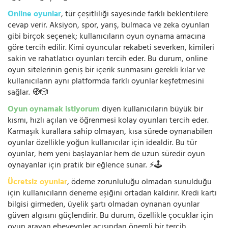
Online oyunlar
, tür çeşitliliği sayesinde farklı beklentilere
cevap verir. Aksiyon, spor, yarış, bulmaca ve zeka oyunları
gibi birçok seçenek; kullanıcıların oyun oynama amacına
göre tercih edilir. Kimi oyuncular rekabeti severken, kimileri
sakin ve rahatlatıcı oyunları tercih eder. Bu durum, online
oyun sitelerinin geniş bir içerik sunmasını gerekli kılar ve
kullanıcıların aynı platformda farklı oyunlar keşfetmesini
sağlar. 🧭🎲
Oyun oynamak istiyorum
diyen kullanıcıların büyük bir
kısmı, hızlı açılan ve öğrenmesi kolay oyunları tercih eder.
Karmaşık kurallara sahip olmayan, kısa sürede oynanabilen
oyunlar özellikle yoğun kullanıcılar için idealdir. Bu tür
oyunlar, hem yeni başlayanlar hem de uzun süredir oyun
oynayanlar için pratik bir eğlence sunar. ⚡🕹️
Ücretsiz oyunlar
, ödeme zorunluluğu olmadan sunulduğu
için kullanıcıların deneme eşiğini ortadan kaldırır. Kredi kartı
bilgisi girmeden, üyelik şartı olmadan oynanan oyunlar
güven algısını güçlendirir. Bu durum, özellikle çocuklar için
oyun arayan ebeveynler açısından önemli bir tercih