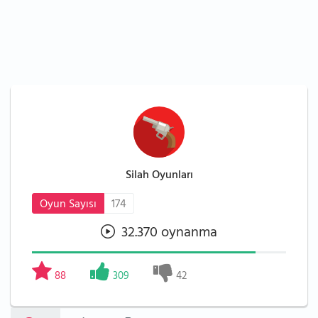
Silah Oyunları
Oyun Sayısı
174
32.370 oynanma
88
309
42