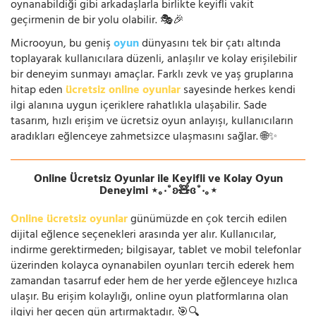
oynanabildiği gibi arkadaşlarla birlikte keyifli vakit
geçirmenin de bir yolu olabilir. 🎭🎉
Microoyun, bu geniş
oyun
dünyasını tek bir çatı altında
toplayarak kullanıcılara düzenli, anlaşılır ve kolay erişilebilir
bir deneyim sunmayı amaçlar. Farklı zevk ve yaş gruplarına
hitap eden
ücretsiz online oyunlar
sayesinde herkes kendi
ilgi alanına uygun içeriklere rahatlıkla ulaşabilir. Sade
tasarım, hızlı erişim ve ücretsiz oyun anlayışı, kullanıcıların
aradıkları eğlenceye zahmetsizce ulaşmasını sağlar. 🌐✨
Online Ücretsiz Oyunlar ile Keyifli ve Kolay Oyun
Deneyimi ⋆｡‧˚ʚ🧸ɞ˚‧｡⋆
Online ücretsiz oyunlar
günümüzde en çok tercih edilen
dijital eğlence seçenekleri arasında yer alır. Kullanıcılar,
indirme gerektirmeden; bilgisayar, tablet ve mobil telefonlar
üzerinden kolayca oynanabilen oyunları tercih ederek hem
zamandan tasarruf eder hem de her yerde eğlenceye hızlıca
ulaşır. Bu erişim kolaylığı, online oyun platformlarına olan
ilgiyi her geçen gün artırmaktadır. 🎯🔍