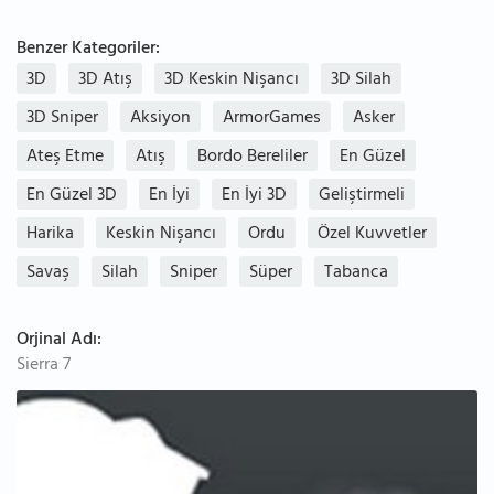
Benzer Kategoriler:
3D
3D Atış
3D Keskin Nişancı
3D Silah
3D Sniper
Aksiyon
ArmorGames
Asker
Ateş Etme
Atış
Bordo Bereliler
En Güzel
En Güzel 3D
En İyi
En İyi 3D
Geliştirmeli
Harika
Keskin Nişancı
Ordu
Özel Kuvvetler
Savaş
Silah
Sniper
Süper
Tabanca
Orjinal Adı:
Sierra 7