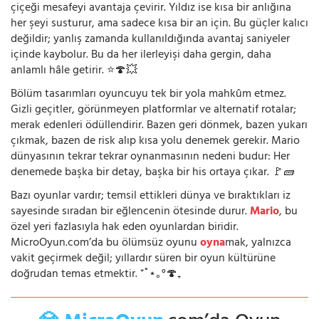
çiçeği mesafeyi avantaja çevirir. Yıldız ise kısa bir anlığına
her şeyi susturur, ama sadece kısa bir an için. Bu güçler kalıcı
değildir; yanlış zamanda kullanıldığında avantaj saniyeler
içinde kaybolur. Bu da her ilerleyişi daha gergin, daha
anlamlı hâle getirir. ⭐🍄💥
Bölüm tasarımları oyuncuyu tek bir yola mahkûm etmez.
Gizli geçitler, görünmeyen platformlar ve alternatif rotalar;
merak edenleri ödüllendirir. Bazen geri dönmek, bazen yukarı
çıkmak, bazen de risk alıp kısa yolu denemek gerekir. Mario
dünyasının tekrar tekrar oynanmasının nedeni budur: Her
denemede başka bir detay, başka bir his ortaya çıkar. 🚩🧱
Bazı oyunlar vardır; temsil ettikleri dünya ve bıraktıkları iz
sayesinde sıradan bir eğlencenin ötesinde durur.
Mario
, bu
özel yeri fazlasıyla hak eden oyunlardan biridir.
MicroOyun.com’da bu ölümsüz oyunu
oyna
mak, yalnızca
vakit geçirmek değil; yıllardır süren bir oyun kültürüne
doğrudan temas etmektir. ⁺˚⋆｡°🍄₊