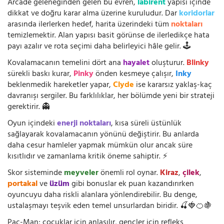
Arcade geleneğinden gelen bu evren,
labirent
yapısı içinde
dikkat ve doğru karar alma üzerine kuruludur. Dar
koridorlar
arasında ilerlerken hedef, harita üzerindeki tüm
noktaları
temizlemektir. Alan yapısı basit görünse de ilerledikçe hata
payı azalır ve rota seçimi daha belirleyici hâle gelir. 🕹️
Kovalamacanın temelini dört ana
hayalet
oluşturur.
Blinky
sürekli baskı kurar,
Pinky
önden kesmeye çalışır,
Inky
beklenmedik hareketler yapar,
Clyde
ise kararsız yaklaş-kaç
davranışı sergiler. Bu farklılıklar, her bölümde yeni bir strateji
gerektirir. 👻
Oyun içindeki
enerji noktaları
, kısa süreli üstünlük
sağlayarak kovalamacanın yönünü değiştirir. Bu anlarda
daha cesur hamleler yapmak mümkün olur ancak süre
kısıtlıdır ve zamanlama kritik öneme sahiptir. ⚡
Skor sisteminde
meyveler
önemli rol oynar.
Kiraz
,
çilek
,
portakal
ve
üzüm
gibi bonuslar ek puan kazandırırken
oyuncuyu daha riskli alanlara yönlendirebilir. Bu denge,
ustalaşmayı teşvik eden temel unsurlardan biridir. 🍒🍓🍊🍇
Pac-Man; çocuklar için anlaşılır, gençler için refleks