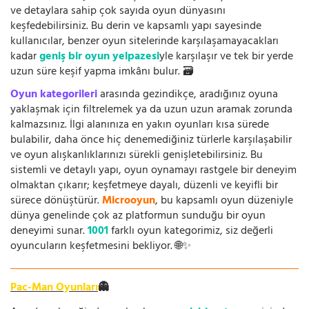
ve detaylara sahip çok sayıda oyun dünyasını
keşfedebilirsiniz. Bu derin ve kapsamlı yapı sayesinde
kullanıcılar, benzer oyun sitelerinde karşılaşamayacakları
kadar
geniş bir oyun yelpazesi
yle karşılaşır ve tek bir yerde
uzun süre keşif yapma imkânı bulur. 🗃️
Oyun kategorileri
arasında gezindikçe, aradığınız oyuna
yaklaşmak için filtrelemek ya da uzun uzun aramak zorunda
kalmazsınız. İlgi alanınıza en yakın oyunları kısa sürede
bulabilir, daha önce hiç denemediğiniz türlerle karşılaşabilir
ve oyun alışkanlıklarınızı sürekli genişletebilirsiniz. Bu
sistemli ve detaylı yapı, oyun oynamayı rastgele bir deneyim
olmaktan çıkarır; keşfetmeye dayalı, düzenli ve keyifli bir
sürece dönüştürür.
Microoyun
, bu kapsamlı oyun düzeniyle
dünya genelinde çok az platformun sunduğu bir oyun
deneyimi sunar.
1001
farklı oyun kategorimiz, siz değerli
oyuncuların keşfetmesini bekliyor. 🌐✨
Pac-Man Oyunları
👻