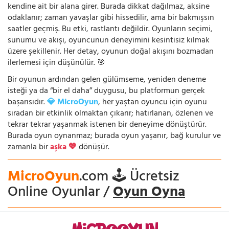
kendine ait bir alana girer. Burada dikkat dağılmaz, aksine
odaklanır; zaman yavaşlar gibi hissedilir, ama bir bakmışsın
saatler geçmiş. Bu etki, rastlantı değildir. Oyunların seçimi,
sunumu ve akışı, oyuncunun deneyimini kesintisiz kılmak
üzere şekillenir. Her detay, oyunun doğal akışını bozmadan
ilerlemesi için düşünülür. 🎯
Bir oyunun ardından gelen gülümseme, yeniden deneme
isteği ya da “bir el daha” duygusu, bu platformun gerçek
başarısıdır.
💎 MicroOyun
, her yaştan oyuncu için oyunu
sıradan bir etkinlik olmaktan çıkarır; hatırlanan, özlenen ve
tekrar tekrar yaşanmak istenen bir deneyime dönüştürür.
Burada oyun oynanmaz; burada oyun yaşanır, bağ kurulur ve
zamanla bir
aşka 💖
dönüşür.
MicroOyun
.com 🕹️ Ücretsiz
Online Oyunlar /
Oyun Oyna