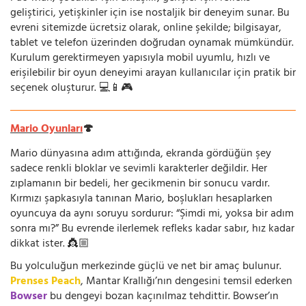
geliştirici, yetişkinler için ise nostaljik bir deneyim sunar. Bu
evreni sitemizde ücretsiz olarak, online şekilde; bilgisayar,
tablet ve telefon üzerinden doğrudan oynamak mümkündür.
Kurulum gerektirmeyen yapısıyla mobil uyumlu, hızlı ve
erişilebilir bir oyun deneyimi arayan kullanıcılar için pratik bir
seçenek oluşturur. 💻📱🎮
Mario Oyunları
🍄
Mario dünyasına adım attığında, ekranda gördüğün şey
sadece renkli bloklar ve sevimli karakterler değildir. Her
zıplamanın bir bedeli, her gecikmenin bir sonucu vardır.
Kırmızı şapkasıyla tanınan Mario, boşlukları hesaplarken
oyuncuya da aynı soruyu sordurur: “Şimdi mi, yoksa bir adım
sonra mı?” Bu evrende ilerlemek refleks kadar sabır, hız kadar
dikkat ister. 👸🏼
Bu yolculuğun merkezinde güçlü ve net bir amaç bulunur.
Prenses Peach
, Mantar Krallığı’nın dengesini temsil ederken
Bowser
bu dengeyi bozan kaçınılmaz tehdittir. Bowser’ın