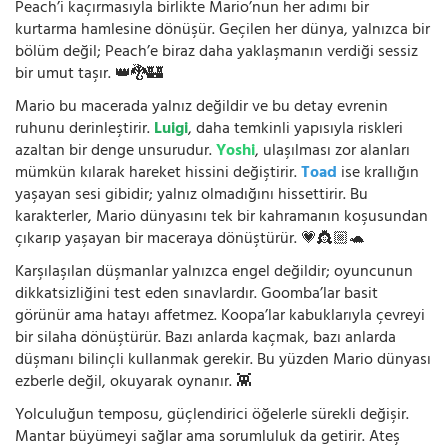
Peach’i kaçırmasıyla birlikte Mario’nun her adımı bir
kurtarma hamlesine dönüşür. Geçilen her dünya, yalnızca bir
bölüm değil; Peach’e biraz daha yaklaşmanın verdiği sessiz
bir umut taşır. 👑🐉🏰
Mario bu macerada yalnız değildir ve bu detay evrenin
ruhunu derinleştirir.
Luigi
, daha temkinli yapısıyla riskleri
azaltan bir denge unsurudur.
Yoshi
, ulaşılması zor alanları
mümkün kılarak hareket hissini değiştirir.
Toad
ise krallığın
yaşayan sesi gibidir; yalnız olmadığını hissettirir. Bu
karakterler, Mario dünyasını tek bir kahramanın koşusundan
çıkarıp yaşayan bir maceraya dönüştürür. 💗👸🏼🐢
Karşılaşılan düşmanlar yalnızca engel değildir; oyuncunun
dikkatsizliğini test eden sınavlardır. Goomba’lar basit
görünür ama hatayı affetmez. Koopa’lar kabuklarıyla çevreyi
bir silaha dönüştürür. Bazı anlarda kaçmak, bazı anlarda
düşmanı bilinçli kullanmak gerekir. Bu yüzden Mario dünyası
ezberle değil, okuyarak oynanır. 👾
Yolculuğun temposu, güçlendirici öğelerle sürekli değişir.
Mantar büyümeyi sağlar ama sorumluluk da getirir. Ateş