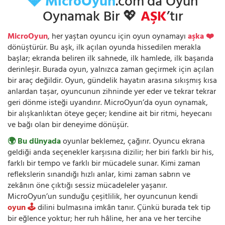
💎 MicroOyun
.com’da Oyun
Oynamak Bir 💖
AŞK
’tır
MicroOyun
, her yaştan oyuncu için oyun oynamayı
aşka ❤️
dönüştürür. Bu aşk, ilk açılan oyunda hissedilen merakla
başlar; ekranda beliren ilk sahnede, ilk hamlede, ilk başarıda
derinleşir. Burada oyun, yalnızca zaman geçirmek için açılan
bir araç değildir. Oyun, gündelik hayatın arasına sıkışmış kısa
anlardan taşar, oyuncunun zihninde yer eder ve tekrar tekrar
geri dönme isteği uyandırır. MicroOyun’da oyun oynamak,
bir alışkanlıktan öteye geçer; kendine ait bir ritmi, heyecanı
ve bağı olan bir deneyime dönüşür.
🌍 Bu dünyada
oyunlar beklemez, çağırır. Oyuncu ekrana
geldiği anda seçenekler karşısına dizilir; her biri farklı bir his,
farklı bir tempo ve farklı bir mücadele sunar. Kimi zaman
reflekslerin sınandığı hızlı anlar, kimi zaman sabrın ve
zekânın öne çıktığı sessiz mücadeleler yaşanır.
MicroOyun’un sunduğu çeşitlilik, her oyuncunun kendi
oyun 🕹️
dilini bulmasına imkân tanır. Çünkü burada tek tip
bir eğlence yoktur; her ruh hâline, her ana ve her tercihe