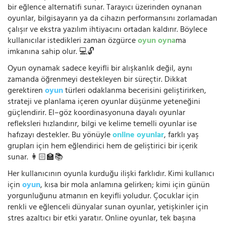
bir eğlence alternatifi sunar. Tarayıcı üzerinden oynanan
oyunlar, bilgisayarın ya da cihazın performansını zorlamadan
çalışır ve ekstra yazılım ihtiyacını ortadan kaldırır. Böylece
kullanıcılar istedikleri zaman özgürce
oyun oyna
ma
imkanına sahip olur. 💻🔓
Oyun oynamak sadece keyifli bir alışkanlık değil, aynı
zamanda öğrenmeyi destekleyen bir süreçtir. Dikkat
gerektiren
oyun
türleri odaklanma becerisini geliştirirken,
strateji ve planlama içeren oyunlar düşünme yeteneğini
güçlendirir. El–göz koordinasyonuna dayalı oyunlar
refleksleri hızlandırır, bilgi ve kelime temelli oyunlar ise
hafızayı destekler. Bu yönüyle
online oyunlar
, farklı yaş
grupları için hem eğlendirici hem de geliştirici bir içerik
sunar. 👩🏻‍🏫📚
Her kullanıcının oyunla kurduğu ilişki farklıdır. Kimi kullanıcı
için
oyun
, kısa bir mola anlamına gelirken; kimi için günün
yorgunluğunu atmanın en keyifli yoludur. Çocuklar için
renkli ve eğlenceli dünyalar sunan oyunlar, yetişkinler için
stres azaltıcı bir etki yaratır. Online oyunlar, tek başına