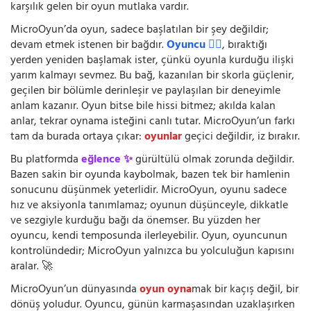
karşılık gelen bir oyun mutlaka vardır.
MicroOyun’da oyun, sadece başlatılan bir şey değildir;
devam etmek istenen bir bağdır.
Oyuncu 🧍‍♂️
, bıraktığı
yerden yeniden başlamak ister, çünkü oyunla kurduğu ilişki
yarım kalmayı sevmez. Bu bağ, kazanılan bir skorla güçlenir,
geçilen bir bölümle derinleşir ve paylaşılan bir deneyimle
anlam kazanır. Oyun bitse bile hissi bitmez; akılda kalan
anlar, tekrar oynama isteğini canlı tutar. MicroOyun’un farkı
tam da burada ortaya çıkar:
oyunlar
geçici değildir, iz bırakır.
Bu platformda
eğlence ✨
gürültülü olmak zorunda değildir.
Bazen sakin bir oyunda kaybolmak, bazen tek bir hamlenin
sonucunu düşünmek yeterlidir. MicroOyun, oyunu sadece
hız ve aksiyonla tanımlamaz; oyunun düşünceyle, dikkatle
ve sezgiyle kurduğu bağı da önemser. Bu yüzden her
oyuncu, kendi temposunda ilerleyebilir. Oyun, oyuncunun
kontrolündedir; MicroOyun yalnızca bu yolculuğun kapısını
aralar. 🚀
MicroOyun’un dünyasında
oyun oyna
mak bir kaçış değil, bir
dönüş yoludur. Oyuncu, günün karmaşasından uzaklaşırken