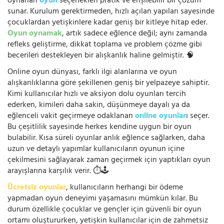
oynanan
oyun
seçenekleri pratik ve erişilebilir bir çözüm
sunar. Kurulum gerektirmeden, hızlı açılan yapıları sayesinde
çocuklardan yetişkinlere kadar geniş bir kitleye hitap eder.
Oyun oynamak
, artık sadece eğlence değil; aynı zamanda
refleks geliştirme, dikkat toplama ve problem çözme gibi
becerileri destekleyen bir alışkanlık haline gelmiştir. 🧠
Online oyun dünyası, farklı ilgi alanlarına ve oyun
alışkanlıklarına göre şekillenen geniş bir yelpazeye sahiptir.
Kimi kullanıcılar hızlı ve aksiyon dolu oyunları tercih
ederken, kimileri daha sakin, düşünmeye dayalı ya da
eğlenceli vakit geçirmeye odaklanan
online oyunlar
ı seçer.
Bu çeşitlilik sayesinde herkes kendine uygun bir oyun
bulabilir. Kısa süreli oyunlar anlık eğlence sağlarken, daha
uzun ve detaylı yapımlar kullanıcıların oyunun içine
çekilmesini sağlayarak zaman geçirmek için yaptıkları oyun
arayışlarına karşılık verir. ⏱️🕹️
Ücretsiz oyunlar
, kullanıcıların herhangi bir ödeme
yapmadan oyun deneyimi yaşamasını mümkün kılar. Bu
durum özellikle çocuklar ve gençler için güvenli bir oyun
ortamı oluştururken, yetişkin kullanıcılar için de zahmetsiz