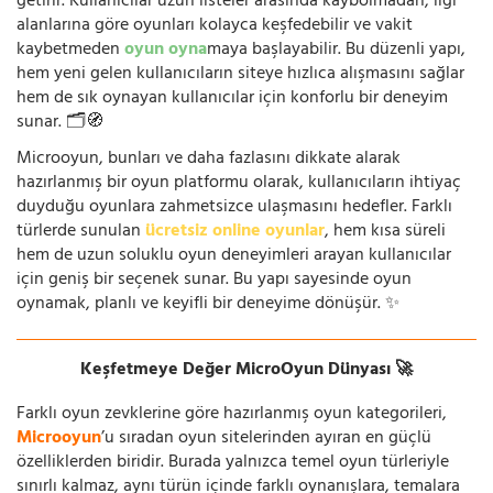
getirir. Kullanıcılar uzun listeler arasında kaybolmadan, ilgi
alanlarına göre oyunları kolayca keşfedebilir ve vakit
kaybetmeden
oyun oyna
maya başlayabilir. Bu düzenli yapı,
hem yeni gelen kullanıcıların siteye hızlıca alışmasını sağlar
hem de sık oynayan kullanıcılar için konforlu bir deneyim
sunar. 🗂️🧭
Microoyun, bunları ve daha fazlasını dikkate alarak
hazırlanmış bir oyun platformu olarak, kullanıcıların ihtiyaç
duyduğu oyunlara zahmetsizce ulaşmasını hedefler. Farklı
türlerde sunulan
ücretsiz online oyunlar
, hem kısa süreli
hem de uzun soluklu oyun deneyimleri arayan kullanıcılar
için geniş bir seçenek sunar. Bu yapı sayesinde oyun
oynamak, planlı ve keyifli bir deneyime dönüşür. ✨
Keşfetmeye Değer MicroOyun Dünyası 🚀
Farklı oyun zevklerine göre hazırlanmış oyun kategorileri,
Microoyun
’u sıradan oyun sitelerinden ayıran en güçlü
özelliklerden biridir. Burada yalnızca temel oyun türleriyle
sınırlı kalmaz, aynı türün içinde farklı oynanışlara, temalara