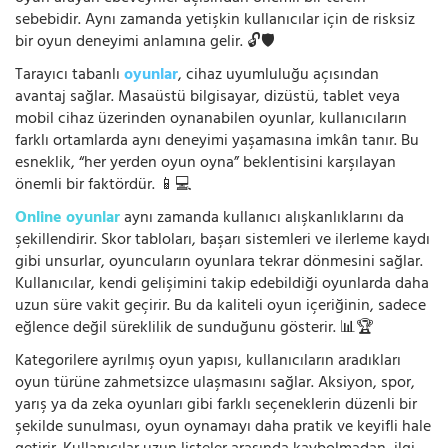
sebebidir. Aynı zamanda yetişkin kullanıcılar için de risksiz
bir oyun deneyimi anlamına gelir. 🔓🛡️
Tarayıcı tabanlı
oyunlar
, cihaz uyumluluğu açısından
avantaj sağlar. Masaüstü bilgisayar, dizüstü, tablet veya
mobil cihaz üzerinden oynanabilen oyunlar, kullanıcıların
farklı ortamlarda aynı deneyimi yaşamasına imkân tanır. Bu
esneklik, “her yerden oyun oyna” beklentisini karşılayan
önemli bir faktördür. 📱💻
Online oyunlar
aynı zamanda kullanıcı alışkanlıklarını da
şekillendirir. Skor tabloları, başarı sistemleri ve ilerleme kaydı
gibi unsurlar, oyuncuların oyunlara tekrar dönmesini sağlar.
Kullanıcılar, kendi gelişimini takip edebildiği oyunlarda daha
uzun süre vakit geçirir. Bu da kaliteli oyun içeriğinin, sadece
eğlence değil süreklilik de sunduğunu gösterir. 📊🏆
Kategorilere ayrılmış oyun yapısı, kullanıcıların aradıkları
oyun türüne zahmetsizce ulaşmasını sağlar. Aksiyon, spor,
yarış ya da zeka oyunları gibi farklı seçeneklerin düzenli bir
şekilde sunulması, oyun oynamayı daha pratik ve keyifli hale