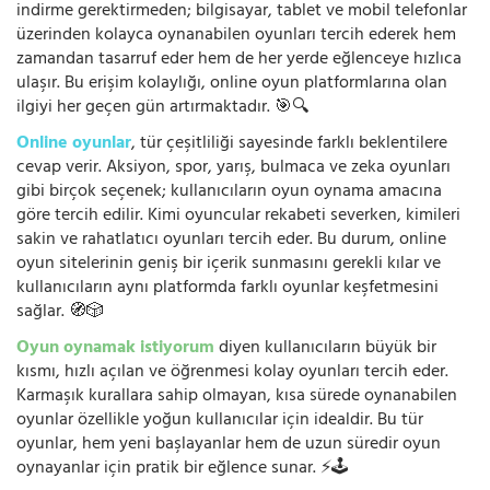
indirme gerektirmeden; bilgisayar, tablet ve mobil telefonlar
üzerinden kolayca oynanabilen oyunları tercih ederek hem
zamandan tasarruf eder hem de her yerde eğlenceye hızlıca
ulaşır. Bu erişim kolaylığı, online oyun platformlarına olan
ilgiyi her geçen gün artırmaktadır. 🎯🔍
Online oyunlar
, tür çeşitliliği sayesinde farklı beklentilere
cevap verir. Aksiyon, spor, yarış, bulmaca ve zeka oyunları
gibi birçok seçenek; kullanıcıların oyun oynama amacına
göre tercih edilir. Kimi oyuncular rekabeti severken, kimileri
sakin ve rahatlatıcı oyunları tercih eder. Bu durum, online
oyun sitelerinin geniş bir içerik sunmasını gerekli kılar ve
kullanıcıların aynı platformda farklı oyunlar keşfetmesini
sağlar. 🧭🎲
Oyun oynamak istiyorum
diyen kullanıcıların büyük bir
kısmı, hızlı açılan ve öğrenmesi kolay oyunları tercih eder.
Karmaşık kurallara sahip olmayan, kısa sürede oynanabilen
oyunlar özellikle yoğun kullanıcılar için idealdir. Bu tür
oyunlar, hem yeni başlayanlar hem de uzun süredir oyun
oynayanlar için pratik bir eğlence sunar. ⚡🕹️