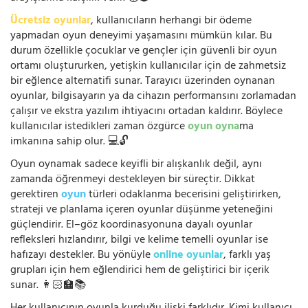
Ücretsiz oyunlar
, kullanıcıların herhangi bir ödeme
yapmadan oyun deneyimi yaşamasını mümkün kılar. Bu
durum özellikle çocuklar ve gençler için güvenli bir oyun
ortamı oluştururken, yetişkin kullanıcılar için de zahmetsiz
bir eğlence alternatifi sunar. Tarayıcı üzerinden oynanan
oyunlar, bilgisayarın ya da cihazın performansını zorlamadan
çalışır ve ekstra yazılım ihtiyacını ortadan kaldırır. Böylece
kullanıcılar istedikleri zaman özgürce
oyun oyna
ma
imkanına sahip olur. 💻🔓
Oyun oynamak sadece keyifli bir alışkanlık değil, aynı
zamanda öğrenmeyi destekleyen bir süreçtir. Dikkat
gerektiren
oyun
türleri odaklanma becerisini geliştirirken,
strateji ve planlama içeren oyunlar düşünme yeteneğini
güçlendirir. El–göz koordinasyonuna dayalı oyunlar
refleksleri hızlandırır, bilgi ve kelime temelli oyunlar ise
hafızayı destekler. Bu yönüyle
online oyunlar
, farklı yaş
grupları için hem eğlendirici hem de geliştirici bir içerik
sunar. 👩🏻‍🏫📚