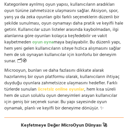
Kategorilere ayrılmış oyun yapısı, kullanıcıların aradıkları
oyun türüne zahmetsizce ulaşmasını sağlar. Aksiyon, spor,
yarış ya da zeka oyunları gibi farklı seçeneklerin düzenli bir
şekilde sunulması, oyun oynamayı daha pratik ve keyifli hale
getirir. Kullanıcılar uzun listeler arasında kaybolmadan, ilgi
alanlarına göre oyunları kolayca keşfedebilir ve vakit
kaybetmeden
oyun oyna
maya başlayabilir. Bu düzenli yapı,
hem yeni gelen kullanıcıların siteye hızlıca alışmasını sağlar
hem de sık oynayan kullanıcılar için konforlu bir deneyim
sunar. 🗂️🧭
Microoyun, bunları ve daha fazlasını dikkate alarak
hazırlanmış bir oyun platformu olarak, kullanıcıların ihtiyaç
duyduğu oyunlara zahmetsizce ulaşmasını hedefler. Farklı
türlerde sunulan
ücretsiz online oyunlar
, hem kısa süreli
hem de uzun soluklu oyun deneyimleri arayan kullanıcılar
için geniş bir seçenek sunar. Bu yapı sayesinde oyun
oynamak, planlı ve keyifli bir deneyime dönüşür. ✨
Keşfetmeye Değer MicroOyun Dünyası 🚀