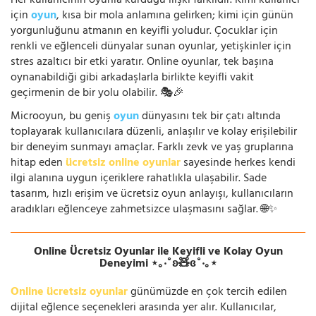
Her kullanıcının oyunla kurduğu ilişki farklıdır. Kimi kullanıcı
için
oyun
, kısa bir mola anlamına gelirken; kimi için günün
yorgunluğunu atmanın en keyifli yoludur. Çocuklar için
renkli ve eğlenceli dünyalar sunan oyunlar, yetişkinler için
stres azaltıcı bir etki yaratır. Online oyunlar, tek başına
oynanabildiği gibi arkadaşlarla birlikte keyifli vakit
geçirmenin de bir yolu olabilir. 🎭🎉
Microoyun, bu geniş
oyun
dünyasını tek bir çatı altında
toplayarak kullanıcılara düzenli, anlaşılır ve kolay erişilebilir
bir deneyim sunmayı amaçlar. Farklı zevk ve yaş gruplarına
hitap eden
ücretsiz online oyunlar
sayesinde herkes kendi
ilgi alanına uygun içeriklere rahatlıkla ulaşabilir. Sade
tasarım, hızlı erişim ve ücretsiz oyun anlayışı, kullanıcıların
aradıkları eğlenceye zahmetsizce ulaşmasını sağlar. 🌐✨
Online Ücretsiz Oyunlar ile Keyifli ve Kolay Oyun
Deneyimi ⋆｡‧˚ʚ🧸ɞ˚‧｡⋆
Online ücretsiz oyunlar
günümüzde en çok tercih edilen
dijital eğlence seçenekleri arasında yer alır. Kullanıcılar,