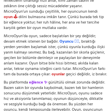
reflekslerin sınandığı hızlı anlar, kimi zaman sabrın ve
zekânın öne çıktığı sessiz mücadeleler yaşanır.
MicroOyun’un sunduğu çeşitlilik, her oyuncunun kendi
oyun 🕹️
dilini bulmasına imkân tanır. Çünkü burada tek tip
bir eğlence yoktur; her ruh hâline, her ana ve her tercihe
karşılık gelen bir oyun mutlaka vardır.
MicroOyun’da oyun, sadece başlatılan bir şey değildir;
devam etmek istenen bir bağdır.
Oyuncu 🧍‍♂️
, bıraktığı
yerden yeniden başlamak ister, çünkü oyunla kurduğu ilişki
yarım kalmayı sevmez. Bu bağ, kazanılan bir skorla güçlenir,
geçilen bir bölümle derinleşir ve paylaşılan bir deneyimle
anlam kazanır. Oyun bitse bile hissi bitmez; akılda kalan
anlar, tekrar oynama isteğini canlı tutar. MicroOyun’un farkı
tam da burada ortaya çıkar:
oyunlar
geçici değildir, iz bırakır.
Bu platformda
eğlence ✨
gürültülü olmak zorunda değildir.
Bazen sakin bir oyunda kaybolmak, bazen tek bir hamlenin
sonucunu düşünmek yeterlidir. MicroOyun, oyunu sadece
hız ve aksiyonla tanımlamaz; oyunun düşünceyle, dikkatle
ve sezgiyle kurduğu bağı da önemser. Bu yüzden her
oyuncu, kendi temposunda ilerleyebilir. Oyun, oyuncunun