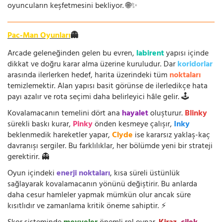
oyuncuların keşfetmesini bekliyor. 🌐✨
Pac-Man Oyunları
👻
Arcade geleneğinden gelen bu evren,
labirent
yapısı içinde
dikkat ve doğru karar alma üzerine kuruludur. Dar
koridorlar
arasında ilerlerken hedef, harita üzerindeki tüm
noktaları
temizlemektir. Alan yapısı basit görünse de ilerledikçe hata
payı azalır ve rota seçimi daha belirleyici hâle gelir. 🕹️
Kovalamacanın temelini dört ana
hayalet
oluşturur.
Blinky
sürekli baskı kurar,
Pinky
önden kesmeye çalışır,
Inky
beklenmedik hareketler yapar,
Clyde
ise kararsız yaklaş-kaç
davranışı sergiler. Bu farklılıklar, her bölümde yeni bir strateji
gerektirir. 👻
Oyun içindeki
enerji noktaları
, kısa süreli üstünlük
sağlayarak kovalamacanın yönünü değiştirir. Bu anlarda
daha cesur hamleler yapmak mümkün olur ancak süre
kısıtlıdır ve zamanlama kritik öneme sahiptir. ⚡