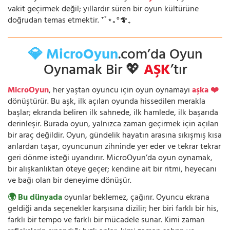
vakit geçirmek değil; yıllardır süren bir oyun kültürüne
doğrudan temas etmektir. ⁺˚⋆｡°🍄₊
💎 MicroOyun
.com’da Oyun
Oynamak Bir 💖
AŞK
’tır
MicroOyun
, her yaştan oyuncu için oyun oynamayı
aşka ❤️
dönüştürür. Bu aşk, ilk açılan oyunda hissedilen merakla
başlar; ekranda beliren ilk sahnede, ilk hamlede, ilk başarıda
derinleşir. Burada oyun, yalnızca zaman geçirmek için açılan
bir araç değildir. Oyun, gündelik hayatın arasına sıkışmış kısa
anlardan taşar, oyuncunun zihninde yer eder ve tekrar tekrar
geri dönme isteği uyandırır. MicroOyun’da oyun oynamak,
bir alışkanlıktan öteye geçer; kendine ait bir ritmi, heyecanı
ve bağı olan bir deneyime dönüşür.
🌍 Bu dünyada
oyunlar beklemez, çağırır. Oyuncu ekrana
geldiği anda seçenekler karşısına dizilir; her biri farklı bir his,
farklı bir tempo ve farklı bir mücadele sunar. Kimi zaman