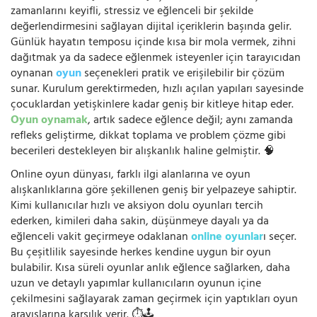
zamanlarını keyifli, stressiz ve eğlenceli bir şekilde
değerlendirmesini sağlayan dijital içeriklerin başında gelir.
Günlük hayatın temposu içinde kısa bir mola vermek, zihni
dağıtmak ya da sadece eğlenmek isteyenler için tarayıcıdan
oynanan
oyun
seçenekleri pratik ve erişilebilir bir çözüm
sunar. Kurulum gerektirmeden, hızlı açılan yapıları sayesinde
çocuklardan yetişkinlere kadar geniş bir kitleye hitap eder.
Oyun oynamak
, artık sadece eğlence değil; aynı zamanda
refleks geliştirme, dikkat toplama ve problem çözme gibi
becerileri destekleyen bir alışkanlık haline gelmiştir. 🧠
Online oyun dünyası, farklı ilgi alanlarına ve oyun
alışkanlıklarına göre şekillenen geniş bir yelpazeye sahiptir.
Kimi kullanıcılar hızlı ve aksiyon dolu oyunları tercih
ederken, kimileri daha sakin, düşünmeye dayalı ya da
eğlenceli vakit geçirmeye odaklanan
online oyunlar
ı seçer.
Bu çeşitlilik sayesinde herkes kendine uygun bir oyun
bulabilir. Kısa süreli oyunlar anlık eğlence sağlarken, daha
uzun ve detaylı yapımlar kullanıcıların oyunun içine
çekilmesini sağlayarak zaman geçirmek için yaptıkları oyun
arayışlarına karşılık verir. ⏱️🕹️