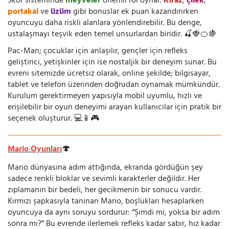
Skor sisteminde
meyveler
önemli rol oynar.
Kiraz
,
çilek
,
portakal
ve
üzüm
gibi bonuslar ek puan kazandırırken
oyuncuyu daha riskli alanlara yönlendirebilir. Bu denge,
ustalaşmayı teşvik eden temel unsurlardan biridir. 🍒🍓🍊🍇
Pac-Man; çocuklar için anlaşılır, gençler için refleks
geliştirici, yetişkinler için ise nostaljik bir deneyim sunar. Bu
evreni sitemizde ücretsiz olarak, online şekilde; bilgisayar,
tablet ve telefon üzerinden doğrudan oynamak mümkündür.
Kurulum gerektirmeyen yapısıyla mobil uyumlu, hızlı ve
erişilebilir bir oyun deneyimi arayan kullanıcılar için pratik bir
seçenek oluşturur. 💻📱🎮
Mario Oyunları
🍄
Mario dünyasına adım attığında, ekranda gördüğün şey
sadece renkli bloklar ve sevimli karakterler değildir. Her
zıplamanın bir bedeli, her gecikmenin bir sonucu vardır.
Kırmızı şapkasıyla tanınan Mario, boşlukları hesaplarken
oyuncuya da aynı soruyu sordurur: “Şimdi mi, yoksa bir adım
sonra mı?” Bu evrende ilerlemek refleks kadar sabır, hız kadar