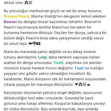
dikkat ister. 👸🏼
Bu yolculuğun merkezinde güçlü ve net bir amaç bulunur.
Prenses Peach
, Mantar Krallığı’nın dengesini temsil ederken
Bowser
bu dengeyi bozan kaçınılmaz tehdittir. Bowser’ın
Peach’i kaçırmasıyla birlikte Mario’nun her adımı bir
kurtarma hamlesine dönüşür. Geçilen her dünya, yalnızca bir
bölüm değil; Peach’e biraz daha yaklaşmanın verdiği sessiz
bir umut taşır. 👑🐉🏰
Mario bu macerada yalnız değildir ve bu detay evrenin
ruhunu derinleştirir.
Luigi
, daha temkinli yapısıyla riskleri
azaltan bir denge unsurudur.
Yoshi
, ulaşılması zor alanları
mümkün kılarak hareket hissini değiştirir.
Toad
ise krallığın
yaşayan sesi gibidir; yalnız olmadığını hissettirir. Bu
karakterler, Mario dünyasını tek bir kahramanın koşusundan
çıkarıp yaşayan bir maceraya dönüştürür. 💗👸🏼🐢
Karşılaşılan düşmanlar yalnızca engel değildir; oyuncunun
dikkatsizliğini test eden sınavlardır. Goomba’lar basit
görünür ama hatayı affetmez. Koopa’lar kabuklarıyla çevreyi
bir silaha dönüştürür. Bazı anlarda kaçmak, bazı anlarda