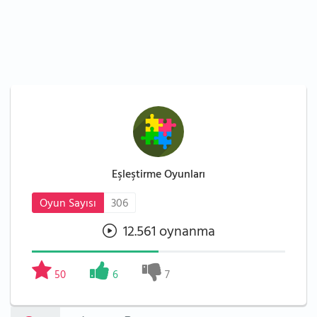
Eşleştirme Oyunları
Oyun Sayısı
306
12.561 oynanma
50
6
7