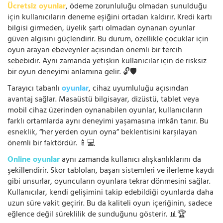
Ücretsiz oyunlar
, ödeme zorunluluğu olmadan sunulduğu
için kullanıcıların deneme eşiğini ortadan kaldırır. Kredi kartı
bilgisi girmeden, üyelik şartı olmadan oynanan oyunlar
güven algısını güçlendirir. Bu durum, özellikle çocuklar için
oyun arayan ebeveynler açısından önemli bir tercih
sebebidir. Aynı zamanda yetişkin kullanıcılar için de risksiz
bir oyun deneyimi anlamına gelir. 🔓🛡️
Tarayıcı tabanlı
oyunlar
, cihaz uyumluluğu açısından
avantaj sağlar. Masaüstü bilgisayar, dizüstü, tablet veya
mobil cihaz üzerinden oynanabilen oyunlar, kullanıcıların
farklı ortamlarda aynı deneyimi yaşamasına imkân tanır. Bu
esneklik, “her yerden oyun oyna” beklentisini karşılayan
önemli bir faktördür. 📱💻
Online oyunlar
aynı zamanda kullanıcı alışkanlıklarını da
şekillendirir. Skor tabloları, başarı sistemleri ve ilerleme kaydı
gibi unsurlar, oyuncuların oyunlara tekrar dönmesini sağlar.
Kullanıcılar, kendi gelişimini takip edebildiği oyunlarda daha
uzun süre vakit geçirir. Bu da kaliteli oyun içeriğinin, sadece
eğlence değil süreklilik de sunduğunu gösterir. 📊🏆