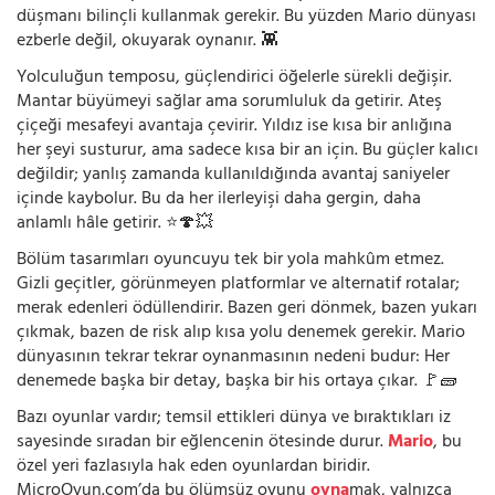
düşmanı bilinçli kullanmak gerekir. Bu yüzden Mario dünyası
ezberle değil, okuyarak oynanır. 👾
Yolculuğun temposu, güçlendirici öğelerle sürekli değişir.
Mantar büyümeyi sağlar ama sorumluluk da getirir. Ateş
çiçeği mesafeyi avantaja çevirir. Yıldız ise kısa bir anlığına
her şeyi susturur, ama sadece kısa bir an için. Bu güçler kalıcı
değildir; yanlış zamanda kullanıldığında avantaj saniyeler
içinde kaybolur. Bu da her ilerleyişi daha gergin, daha
anlamlı hâle getirir. ⭐🍄💥
Bölüm tasarımları oyuncuyu tek bir yola mahkûm etmez.
Gizli geçitler, görünmeyen platformlar ve alternatif rotalar;
merak edenleri ödüllendirir. Bazen geri dönmek, bazen yukarı
çıkmak, bazen de risk alıp kısa yolu denemek gerekir. Mario
dünyasının tekrar tekrar oynanmasının nedeni budur: Her
denemede başka bir detay, başka bir his ortaya çıkar. 🚩🧱
Bazı oyunlar vardır; temsil ettikleri dünya ve bıraktıkları iz
sayesinde sıradan bir eğlencenin ötesinde durur.
Mario
, bu
özel yeri fazlasıyla hak eden oyunlardan biridir.
MicroOyun.com’da bu ölümsüz oyunu
oyna
mak, yalnızca