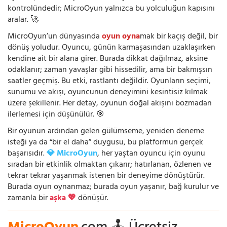
kontrolündedir; MicroOyun yalnızca bu yolculuğun kapısını
aralar. 🚀
MicroOyun’un dünyasında
oyun oyna
mak bir kaçış değil, bir
dönüş yoludur. Oyuncu, günün karmaşasından uzaklaşırken
kendine ait bir alana girer. Burada dikkat dağılmaz, aksine
odaklanır; zaman yavaşlar gibi hissedilir, ama bir bakmışsın
saatler geçmiş. Bu etki, rastlantı değildir. Oyunların seçimi,
sunumu ve akışı, oyuncunun deneyimini kesintisiz kılmak
üzere şekillenir. Her detay, oyunun doğal akışını bozmadan
ilerlemesi için düşünülür. 🎯
Bir oyunun ardından gelen gülümseme, yeniden deneme
isteği ya da “bir el daha” duygusu, bu platformun gerçek
başarısıdır.
💎 MicroOyun
, her yaştan oyuncu için oyunu
sıradan bir etkinlik olmaktan çıkarır; hatırlanan, özlenen ve
tekrar tekrar yaşanmak istenen bir deneyime dönüştürür.
Burada oyun oynanmaz; burada oyun yaşanır, bağ kurulur ve
zamanla bir
aşka 💖
dönüşür.