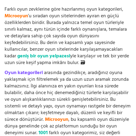
Farklı oyun zevklerine göre hazırlanmış oyun kategorileri,
Microoyun
’u sıradan oyun sitelerinden ayıran en güçlü
özelliklerden biridir. Burada yalnızca temel oyun türleriyle
sınırlı kalmaz, aynı türün içinde farklı oynanışlara, temalara
ve detaylara sahip çok sayıda oyun dünyasını
keşfedebilirsiniz. Bu derin ve kapsamlı yapı sayesinde
kullanıcılar, benzer oyun sitelerinde karşılaşamayacakları
kadar
geniş bir oyun yelpazesi
yle karşılaşır ve tek bir yerde
uzun süre keşif yapma imkânı bulur. 🗃️
Oyun kategorileri
arasında gezindikçe, aradığınız oyuna
yaklaşmak için filtrelemek ya da uzun uzun aramak zorunda
kalmazsınız. İlgi alanınıza en yakın oyunları kısa sürede
bulabilir, daha önce hiç denemediğiniz türlerle karşılaşabilir
ve oyun alışkanlıklarınızı sürekli genişletebilirsiniz. Bu
sistemli ve detaylı yapı, oyun oynamayı rastgele bir deneyim
olmaktan çıkarır; keşfetmeye dayalı, düzenli ve keyifli bir
sürece dönüştürür.
Microoyun
, bu kapsamlı oyun düzeniyle
dünya genelinde çok az platformun sunduğu bir oyun
deneyimi sunar.
1001
farklı oyun kategorimiz, siz değerli