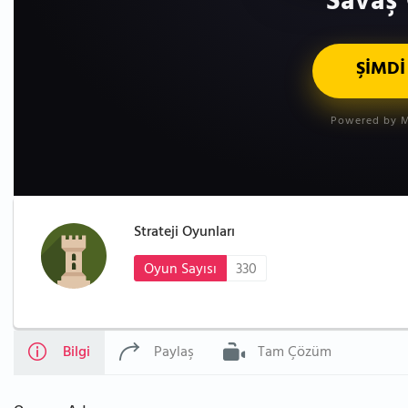
Savaş 
ŞİMDİ
Powered by M
Strateji Oyunları
Oyun Sayısı
330
Bilgi
Paylaş
Tam Çözüm