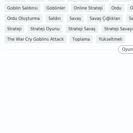
Goblin Saldırısı
Goblinler
Online Strateji
Ordu
O
Ordu Oluşturma
Saldırı
Savaş
Savaş Çığlıkları
S
Strateji
Strateji Oyunu
Strateji Savaş
Strateji Savaşı
The War Cry Goblins Attack
Toplama
Yükseltmeli
Oyun