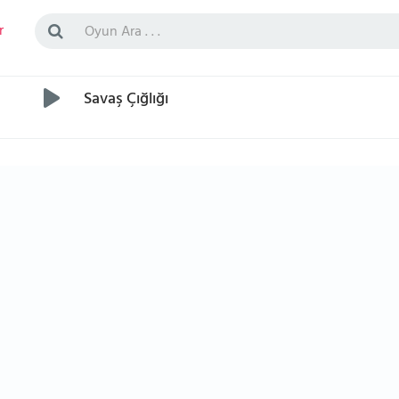
r
Savaş Çığlığı