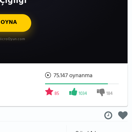
Çığlığı
 OYNA
icroOyun.com
75.147 oynanma
85
1034
184