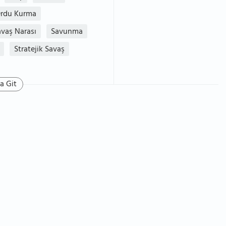
rdu Kurma
avaş Narası
Savunma
Stratejik Savaş
a Git