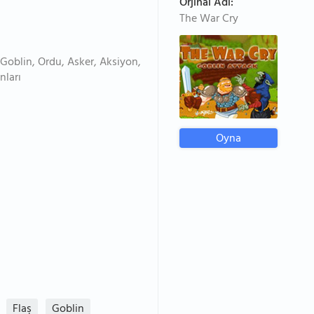
Orjinal Adı:
The War Cry
 Goblin, Ordu, Asker, Aksiyon,
nları
Oyna
Flaş
Goblin