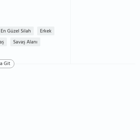
En Güzel Silah
Erkek
aş
Savaş Alanı
a Git