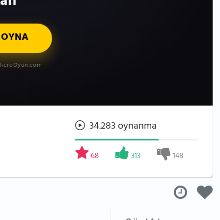
lah
 OYNA
icroOyun.com
34.283 oynanma
68
313
148