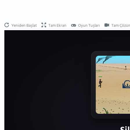
Yeniden Başlat
Tam Ekran
Oyun Tuşları
Tam Çözü