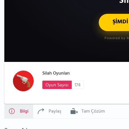
Si
ŞİMDİ
Powered by M
Silah Oyunları
Oyun Sayısı
174
Bilgi
Paylaş
Tam Çözüm