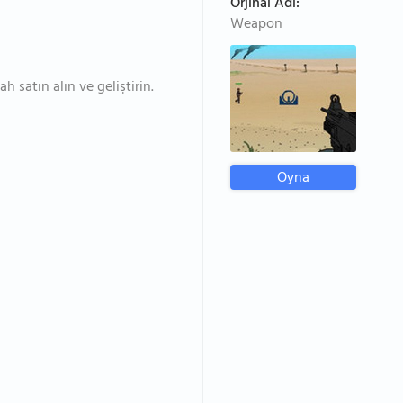
Orjinal Adı:
Weapon
h satın alın ve geliştirin.
Oyna