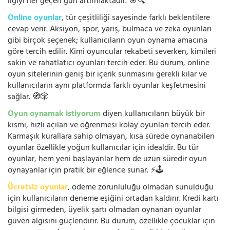
ilgiyi her geçen gün artırmaktadır. 🎯🔍
Online oyunlar
, tür çeşitliliği sayesinde farklı beklentilere
cevap verir. Aksiyon, spor, yarış, bulmaca ve zeka oyunları
gibi birçok seçenek; kullanıcıların oyun oynama amacına
göre tercih edilir. Kimi oyuncular rekabeti severken, kimileri
sakin ve rahatlatıcı oyunları tercih eder. Bu durum, online
oyun sitelerinin geniş bir içerik sunmasını gerekli kılar ve
kullanıcıların aynı platformda farklı oyunlar keşfetmesini
sağlar. 🧭🎲
Oyun oynamak istiyorum
diyen kullanıcıların büyük bir
kısmı, hızlı açılan ve öğrenmesi kolay oyunları tercih eder.
Karmaşık kurallara sahip olmayan, kısa sürede oynanabilen
oyunlar özellikle yoğun kullanıcılar için idealdir. Bu tür
oyunlar, hem yeni başlayanlar hem de uzun süredir oyun
oynayanlar için pratik bir eğlence sunar. ⚡🕹️
Ücretsiz oyunlar
, ödeme zorunluluğu olmadan sunulduğu
için kullanıcıların deneme eşiğini ortadan kaldırır. Kredi kartı
bilgisi girmeden, üyelik şartı olmadan oynanan oyunlar
güven algısını güçlendirir. Bu durum, özellikle çocuklar için