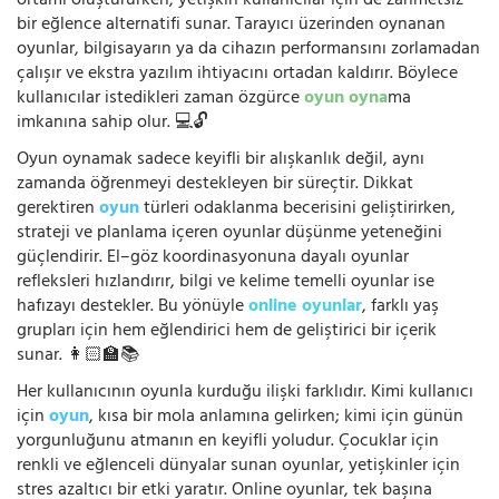
ortamı oluştururken, yetişkin kullanıcılar için de zahmetsiz
bir eğlence alternatifi sunar. Tarayıcı üzerinden oynanan
oyunlar, bilgisayarın ya da cihazın performansını zorlamadan
çalışır ve ekstra yazılım ihtiyacını ortadan kaldırır. Böylece
kullanıcılar istedikleri zaman özgürce
oyun oyna
ma
imkanına sahip olur. 💻🔓
Oyun oynamak sadece keyifli bir alışkanlık değil, aynı
zamanda öğrenmeyi destekleyen bir süreçtir. Dikkat
gerektiren
oyun
türleri odaklanma becerisini geliştirirken,
strateji ve planlama içeren oyunlar düşünme yeteneğini
güçlendirir. El–göz koordinasyonuna dayalı oyunlar
refleksleri hızlandırır, bilgi ve kelime temelli oyunlar ise
hafızayı destekler. Bu yönüyle
online oyunlar
, farklı yaş
grupları için hem eğlendirici hem de geliştirici bir içerik
sunar. 👩🏻‍🏫📚
Her kullanıcının oyunla kurduğu ilişki farklıdır. Kimi kullanıcı
için
oyun
, kısa bir mola anlamına gelirken; kimi için günün
yorgunluğunu atmanın en keyifli yoludur. Çocuklar için
renkli ve eğlenceli dünyalar sunan oyunlar, yetişkinler için
stres azaltıcı bir etki yaratır. Online oyunlar, tek başına