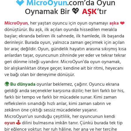
💎 MicroOyun
.com’da Oyun
Oynamak Bir 💖
AŞK
’tır
MicroOyun
, her yaştan oyuncu için oyun oynamayı
aşka ❤️
dönüştürür. Bu aşk, ilk açılan oyunda hissedilen merakla
başlar; ekranda beliren ilk sahnede, ilk hamlede, ilk başarıda
derinleşir. Burada oyun, yalnızca zaman geçirmek için açılan
bir araç değildir. Oyun, gündelik hayatın arasına sıkışmış kısa
anlardan taşar, oyuncunun zihninde yer eder ve tekrar tekrar
geri dönme isteği uyandırır. MicroOyun’da oyun oynamak,
bir alışkanlıktan öteye geçer; kendine ait bir ritmi, heyecanı
ve bağı olan bir deneyime dönüşür.
🌍 Bu dünyada
oyunlar beklemez, çağırır. Oyuncu ekrana
geldiği anda seçenekler karşısına dizilir; her biri farklı bir his,
farklı bir tempo ve farklı bir mücadele sunar. Kimi zaman
reflekslerin sınandığı hızlı anlar, kimi zaman sabrın ve
zekânın öne çıktığı sessiz mücadeleler yaşanır.
MicroOyun’un sunduğu çeşitlilik, her oyuncunun kendi
oyun 🕹️
dilini bulmasına imkân tanır. Çünkü burada tek tip
bir eğlence yoktur; her ruh hâline, her ana ve her tercihe