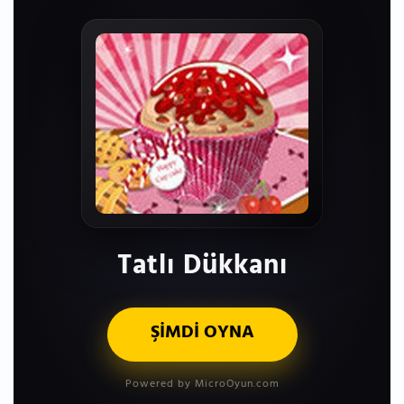
Tatlı Dükkanı
ŞİMDİ OYNA
Powered by MicroOyun.com