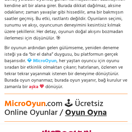
kendine ait bir alana girer. Burada dikkat dağılmaz, aksine
odaklanır; zaman yavaşlar gibi hissedilir, ama bir bakmışsın
saatler geçmiş. Bu etki, rastlantı değildir. Oyunların seçimi,
sunumu ve akışı, oyuncunun deneyimini kesintisiz kılmak
üzere şekillenir. Her detay, oyunun doğal akışını bozmadan
ilerlemesi için düşünülür. 🎯
Bir oyunun ardından gelen gülümseme, yeniden deneme
isteği ya da “bir el daha” duygusu, bu platformun gerçek
başarısıdır.
💎 MicroOyun
, her yaştan oyuncu için oyunu
sıradan bir etkinlik olmaktan çıkarır; hatırlanan, özlenen ve
tekrar tekrar yaşanmak istenen bir deneyime dönüştürür.
Burada oyun oynanmaz; burada oyun yaşanır, bağ kurulur ve
zamanla bir
aşka 💖
dönüşür.
MicroOyun
.com 🕹️ Ücretsiz
Online Oyunlar /
Oyun Oyna