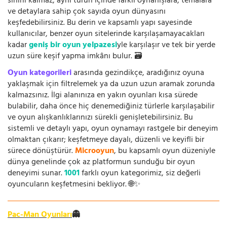
sınırlı kalmaz, aynı türün içinde farklı oynanışlara, temalara
ve detaylara sahip çok sayıda oyun dünyasını
keşfedebilirsiniz. Bu derin ve kapsamlı yapı sayesinde
kullanıcılar, benzer oyun sitelerinde karşılaşamayacakları
kadar
geniş bir oyun yelpazesi
yle karşılaşır ve tek bir yerde
uzun süre keşif yapma imkânı bulur. 🗃️
Oyun kategorileri
arasında gezindikçe, aradığınız oyuna
yaklaşmak için filtrelemek ya da uzun uzun aramak zorunda
kalmazsınız. İlgi alanınıza en yakın oyunları kısa sürede
bulabilir, daha önce hiç denemediğiniz türlerle karşılaşabilir
ve oyun alışkanlıklarınızı sürekli genişletebilirsiniz. Bu
sistemli ve detaylı yapı, oyun oynamayı rastgele bir deneyim
olmaktan çıkarır; keşfetmeye dayalı, düzenli ve keyifli bir
sürece dönüştürür.
Microoyun
, bu kapsamlı oyun düzeniyle
dünya genelinde çok az platformun sunduğu bir oyun
deneyimi sunar.
1001
farklı oyun kategorimiz, siz değerli
oyuncuların keşfetmesini bekliyor. 🌐✨
Pac-Man Oyunları
👻