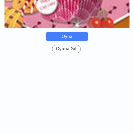
Oyna
Oyuna Git