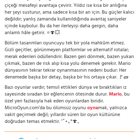
çiçeği mesafeyi avantaja çevirir. Yıldız ise kısa bir anlığına
her şeyi susturur, ama sadece kısa bir an için. Bu güçler kalıcı
değildir; yanlış zamanda kullanıldığında avantaj saniyeler
içinde kaybolur. Bu da her ilerleyişi daha gergin, daha
anlamlı hâle getirir. ⭐🍄💥
Bölüm tasarımları oyuncuyu tek bir yola mahkûm etmez.
Gizli geçitler, görünmeyen platformlar ve alternatif rotalar;
merak edenleri ödüllendirir. Bazen geri dönmek, bazen yukarı
çıkmak, bazen de risk alıp kısa yolu denemek gerekir. Mario
dünyasının tekrar tekrar oynanmasının nedeni budur: Her
denemede başka bir detay, başka bir his ortaya çıkar. 🚩🧱
Bazı oyunlar vardır; temsil ettikleri dünya ve bıraktıkları iz
sayesinde sıradan bir eğlencenin ötesinde durur.
Mario
, bu
özel yeri fazlasıyla hak eden oyunlardan biridir.
MicroOyun.com’da bu ölümsüz oyunu
oyna
mak, yalnızca
vakit geçirmek değil; yıllardır süren bir oyun kültürüne
doğrudan temas etmektir. ⁺˚⋆｡°🍄₊