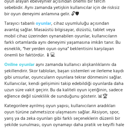
oyun arayan ebeveynler açısından önemli bir tercih
sebebidir. Aynı zamanda yetişkin kullanıcılar için de risksiz
bir oyun deneyimi anlamına gelir. 🔓🛡️
Tarayıcı tabanlı
oyunlar
, cihaz uyumluluğu açısından
avantaj sağlar. Masaüstü bilgisayar, dizüstü, tablet veya
mobil cihaz üzerinden oynanabilen oyunlar, kullanıcıların
farklı ortamlarda aynı deneyimi yaşamasına imkân tanır. Bu
esneklik, “her yerden oyun oyna” beklentisini karşılayan
önemli bir faktördür. 📱💻
Online oyunlar
aynı zamanda kullanıcı alışkanlıklarını da
şekillendirir. Skor tabloları, başarı sistemleri ve ilerleme kaydı
gibi unsurlar, oyuncuların oyunlara tekrar dönmesini sağlar.
Kullanıcılar, kendi gelişimini takip edebildiği oyunlarda daha
uzun süre vakit geçirir. Bu da kaliteli oyun içeriğinin, sadece
eğlence değil süreklilik de sunduğunu gösterir. 📊🏆
Kategorilere ayrılmış oyun yapısı, kullanıcıların aradıkları
oyun türüne zahmetsizce ulaşmasını sağlar. Aksiyon, spor,
yarış ya da zeka oyunları gibi farklı seçeneklerin düzenli bir
şekilde sunulması, oyun oynamayı daha pratik ve keyifli hale