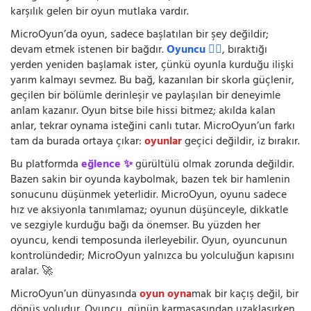
karşılık gelen bir oyun mutlaka vardır.
MicroOyun’da oyun, sadece başlatılan bir şey değildir;
devam etmek istenen bir bağdır.
Oyuncu 🧍‍♂️
, bıraktığı
yerden yeniden başlamak ister, çünkü oyunla kurduğu ilişki
yarım kalmayı sevmez. Bu bağ, kazanılan bir skorla güçlenir,
geçilen bir bölümle derinleşir ve paylaşılan bir deneyimle
anlam kazanır. Oyun bitse bile hissi bitmez; akılda kalan
anlar, tekrar oynama isteğini canlı tutar. MicroOyun’un farkı
tam da burada ortaya çıkar:
oyunlar
geçici değildir, iz bırakır.
Bu platformda
eğlence ✨
gürültülü olmak zorunda değildir.
Bazen sakin bir oyunda kaybolmak, bazen tek bir hamlenin
sonucunu düşünmek yeterlidir. MicroOyun, oyunu sadece
hız ve aksiyonla tanımlamaz; oyunun düşünceyle, dikkatle
ve sezgiyle kurduğu bağı da önemser. Bu yüzden her
oyuncu, kendi temposunda ilerleyebilir. Oyun, oyuncunun
kontrolündedir; MicroOyun yalnızca bu yolculuğun kapısını
aralar. 🚀
MicroOyun’un dünyasında
oyun oyna
mak bir kaçış değil, bir
dönüş yoludur. Oyuncu, günün karmaşasından uzaklaşırken