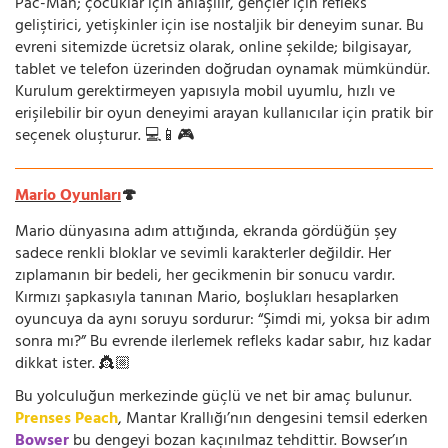
Pac-Man; çocuklar için anlaşılır, gençler için refleks
geliştirici, yetişkinler için ise nostaljik bir deneyim sunar. Bu
evreni sitemizde ücretsiz olarak, online şekilde; bilgisayar,
tablet ve telefon üzerinden doğrudan oynamak mümkündür.
Kurulum gerektirmeyen yapısıyla mobil uyumlu, hızlı ve
erişilebilir bir oyun deneyimi arayan kullanıcılar için pratik bir
seçenek oluşturur. 💻📱🎮
Mario Oyunları
🍄
Mario dünyasına adım attığında, ekranda gördüğün şey
sadece renkli bloklar ve sevimli karakterler değildir. Her
zıplamanın bir bedeli, her gecikmenin bir sonucu vardır.
Kırmızı şapkasıyla tanınan Mario, boşlukları hesaplarken
oyuncuya da aynı soruyu sordurur: “Şimdi mi, yoksa bir adım
sonra mı?” Bu evrende ilerlemek refleks kadar sabır, hız kadar
dikkat ister. 👸🏼
Bu yolculuğun merkezinde güçlü ve net bir amaç bulunur.
Prenses Peach
, Mantar Krallığı’nın dengesini temsil ederken
Bowser
bu dengeyi bozan kaçınılmaz tehdittir. Bowser’ın