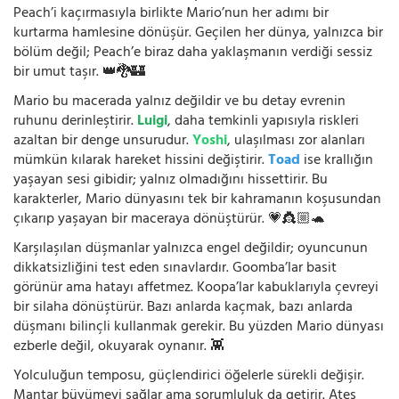
Peach’i kaçırmasıyla birlikte Mario’nun her adımı bir
kurtarma hamlesine dönüşür. Geçilen her dünya, yalnızca bir
bölüm değil; Peach’e biraz daha yaklaşmanın verdiği sessiz
bir umut taşır. 👑🐉🏰
Mario bu macerada yalnız değildir ve bu detay evrenin
ruhunu derinleştirir.
Luigi
, daha temkinli yapısıyla riskleri
azaltan bir denge unsurudur.
Yoshi
, ulaşılması zor alanları
mümkün kılarak hareket hissini değiştirir.
Toad
ise krallığın
yaşayan sesi gibidir; yalnız olmadığını hissettirir. Bu
karakterler, Mario dünyasını tek bir kahramanın koşusundan
çıkarıp yaşayan bir maceraya dönüştürür. 💗👸🏼🐢
Karşılaşılan düşmanlar yalnızca engel değildir; oyuncunun
dikkatsizliğini test eden sınavlardır. Goomba’lar basit
görünür ama hatayı affetmez. Koopa’lar kabuklarıyla çevreyi
bir silaha dönüştürür. Bazı anlarda kaçmak, bazı anlarda
düşmanı bilinçli kullanmak gerekir. Bu yüzden Mario dünyası
ezberle değil, okuyarak oynanır. 👾
Yolculuğun temposu, güçlendirici öğelerle sürekli değişir.
Mantar büyümeyi sağlar ama sorumluluk da getirir. Ateş