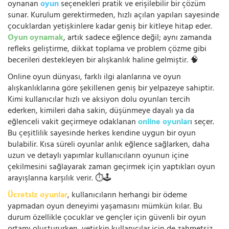
oynanan
oyun
seçenekleri pratik ve erişilebilir bir çözüm
sunar. Kurulum gerektirmeden, hızlı açılan yapıları sayesinde
çocuklardan yetişkinlere kadar geniş bir kitleye hitap eder.
Oyun oynamak
, artık sadece eğlence değil; aynı zamanda
refleks geliştirme, dikkat toplama ve problem çözme gibi
becerileri destekleyen bir alışkanlık haline gelmiştir. 🧠
Online oyun dünyası, farklı ilgi alanlarına ve oyun
alışkanlıklarına göre şekillenen geniş bir yelpazeye sahiptir.
Kimi kullanıcılar hızlı ve aksiyon dolu oyunları tercih
ederken, kimileri daha sakin, düşünmeye dayalı ya da
eğlenceli vakit geçirmeye odaklanan
online oyunlar
ı seçer.
Bu çeşitlilik sayesinde herkes kendine uygun bir oyun
bulabilir. Kısa süreli oyunlar anlık eğlence sağlarken, daha
uzun ve detaylı yapımlar kullanıcıların oyunun içine
çekilmesini sağlayarak zaman geçirmek için yaptıkları oyun
arayışlarına karşılık verir. ⏱️🕹️
Ücretsiz oyunlar
, kullanıcıların herhangi bir ödeme
yapmadan oyun deneyimi yaşamasını mümkün kılar. Bu
durum özellikle çocuklar ve gençler için güvenli bir oyun