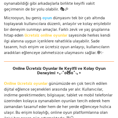
oynanabildiği gibi arkadaşlarla birlikte keyifli vakit
geçirmenin de bir yolu olabilir. 🎭🎉
Microoyun, bu geniş
oyun
dünyasını tek bir çatı altında
toplayarak kullanıcılara düzenli, anlaşılır ve kolay erişilebilir
bir deneyim sunmayı amaçlar. Farklı zevk ve yaş gruplarına
hitap eden
ücretsiz online oyunlar
sayesinde herkes kendi
ilgi alanına uygun içeriklere rahatlıkla ulaşabilir. Sade
tasarım, hızlı erişim ve ücretsiz oyun anlayışı, kullanıcıların
aradıkları eğlenceye zahmetsizce ulaşmasını sağlar. 🌐✨
Online Ücretsiz Oyunlar ile Keyifli ve Kolay Oyun
Deneyimi ⋆｡‧˚ʚ🧸ɞ˚‧｡⋆
Online ücretsiz oyunlar
günümüzde en çok tercih edilen
dijital eğlence seçenekleri arasında yer alır. Kullanıcılar,
indirme gerektirmeden; bilgisayar, tablet ve mobil telefonlar
üzerinden kolayca oynanabilen oyunları tercih ederek hem
zamandan tasarruf eder hem de her yerde eğlenceye hızlıca
ulaşır. Bu erişim kolaylığı, online oyun platformlarına olan