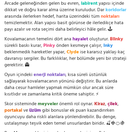
Arcade geleneğinden gelen bu evren,
labirent
yapısı içinde
dikkat ve doğru karar alma üzerine kuruludur. Dar
koridorlar
arasında ilerlerken hedef, harita üzerindeki tüm
noktaları
temizlemektir. Alan yapısı basit görünse de ilerledikçe hata
payı azalır ve rota seçimi daha belirleyici hâle gelir. 🕹️
Kovalamacanın temelini dört ana
hayalet
oluşturur.
Blinky
sürekli baskı kurar,
Pinky
önden kesmeye çalışır,
Inky
beklenmedik hareketler yapar,
Clyde
ise kararsız yaklaş-kaç
davranışı sergiler. Bu farklılıklar, her bölümde yeni bir strateji
gerektirir. 👻
Oyun içindeki
enerji noktaları
, kısa süreli üstünlük
sağlayarak kovalamacanın yönünü değiştirir. Bu anlarda
daha cesur hamleler yapmak mümkün olur ancak süre
kısıtlıdır ve zamanlama kritik öneme sahiptir. ⚡
Skor sisteminde
meyveler
önemli rol oynar.
Kiraz
,
çilek
,
portakal
ve
üzüm
gibi bonuslar ek puan kazandırırken
oyuncuyu daha riskli alanlara yönlendirebilir. Bu denge,
ustalaşmayı teşvik eden temel unsurlardan biridir. 🍒🍓🍊🍇