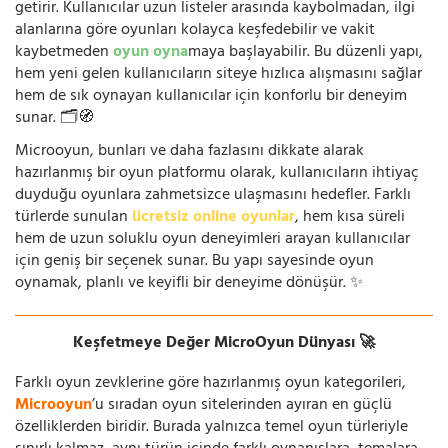
getirir. Kullanıcılar uzun listeler arasında kaybolmadan, ilgi
alanlarına göre oyunları kolayca keşfedebilir ve vakit
kaybetmeden
oyun oyna
maya başlayabilir. Bu düzenli yapı,
hem yeni gelen kullanıcıların siteye hızlıca alışmasını sağlar
hem de sık oynayan kullanıcılar için konforlu bir deneyim
sunar. 🗂️🧭
Microoyun, bunları ve daha fazlasını dikkate alarak
hazırlanmış bir oyun platformu olarak, kullanıcıların ihtiyaç
duyduğu oyunlara zahmetsizce ulaşmasını hedefler. Farklı
türlerde sunulan
ücretsiz online oyunlar
, hem kısa süreli
hem de uzun soluklu oyun deneyimleri arayan kullanıcılar
için geniş bir seçenek sunar. Bu yapı sayesinde oyun
oynamak, planlı ve keyifli bir deneyime dönüşür. ✨
Keşfetmeye Değer MicroOyun Dünyası 🚀
Farklı oyun zevklerine göre hazırlanmış oyun kategorileri,
Microoyun
’u sıradan oyun sitelerinden ayıran en güçlü
özelliklerden biridir. Burada yalnızca temel oyun türleriyle