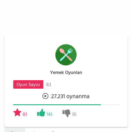
Yemek Oyunları
Oyun Sayısı
82
27.231 oynanma
83
143
30