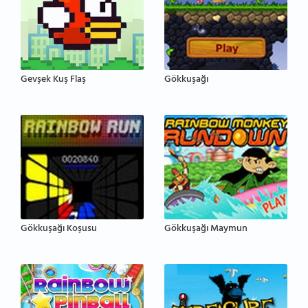
Gevşek Kuş Flaş
Gökkuşağı
Gökkuşağı Koşusu
Gökkuşağı Maymun