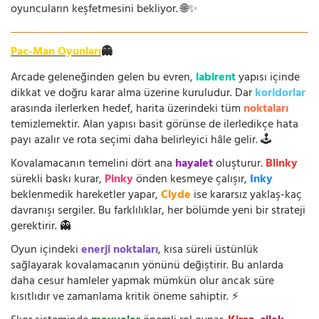
oyuncuların keşfetmesini bekliyor. 🌐✨
Pac-Man Oyunları
👻
Arcade geleneğinden gelen bu evren,
labirent
yapısı içinde
dikkat ve doğru karar alma üzerine kuruludur. Dar
koridorlar
arasında ilerlerken hedef, harita üzerindeki tüm
noktaları
temizlemektir. Alan yapısı basit görünse de ilerledikçe hata
payı azalır ve rota seçimi daha belirleyici hâle gelir. 🕹️
Kovalamacanın temelini dört ana
hayalet
oluşturur.
Blinky
sürekli baskı kurar,
Pinky
önden kesmeye çalışır,
Inky
beklenmedik hareketler yapar,
Clyde
ise kararsız yaklaş-kaç
davranışı sergiler. Bu farklılıklar, her bölümde yeni bir strateji
gerektirir. 👻
Oyun içindeki
enerji noktaları
, kısa süreli üstünlük
sağlayarak kovalamacanın yönünü değiştirir. Bu anlarda
daha cesur hamleler yapmak mümkün olur ancak süre
kısıtlıdır ve zamanlama kritik öneme sahiptir. ⚡