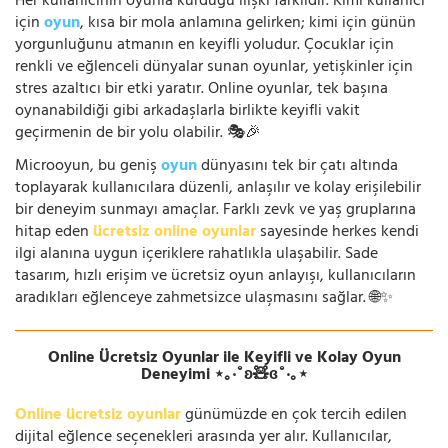
Her kullanıcının oyunla kurduğu ilişki farklıdır. Kimi kullanıcı
için
oyun
, kısa bir mola anlamına gelirken; kimi için günün
yorgunluğunu atmanın en keyifli yoludur. Çocuklar için
renkli ve eğlenceli dünyalar sunan oyunlar, yetişkinler için
stres azaltıcı bir etki yaratır. Online oyunlar, tek başına
oynanabildiği gibi arkadaşlarla birlikte keyifli vakit
geçirmenin de bir yolu olabilir. 🎭🎉
Microoyun, bu geniş
oyun
dünyasını tek bir çatı altında
toplayarak kullanıcılara düzenli, anlaşılır ve kolay erişilebilir
bir deneyim sunmayı amaçlar. Farklı zevk ve yaş gruplarına
hitap eden
ücretsiz online oyunlar
sayesinde herkes kendi
ilgi alanına uygun içeriklere rahatlıkla ulaşabilir. Sade
tasarım, hızlı erişim ve ücretsiz oyun anlayışı, kullanıcıların
aradıkları eğlenceye zahmetsizce ulaşmasını sağlar. 🌐✨
Online Ücretsiz Oyunlar ile Keyifli ve Kolay Oyun
Deneyimi ⋆｡‧˚ʚ🧸ɞ˚‧｡⋆
Online ücretsiz oyunlar
günümüzde en çok tercih edilen
dijital eğlence seçenekleri arasında yer alır. Kullanıcılar,