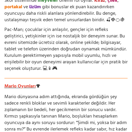
Skor sisteminde
meyveler
önemli rol oynar.
Kiraz
,
çilek
,
portakal
ve
üzüm
gibi bonuslar ek puan kazandırırken
oyuncuyu daha riskli alanlara yönlendirebilir. Bu denge,
ustalaşmayı teşvik eden temel unsurlardan biridir. 🍒🍓🍊🍇
Pac-Man; çocuklar için anlaşılır, gençler için refleks
geliştirici, yetişkinler için ise nostaljik bir deneyim sunar. Bu
evreni sitemizde ücretsiz olarak, online şekilde; bilgisayar,
tablet ve telefon üzerinden doğrudan oynamak mümkündür.
Kurulum gerektirmeyen yapısıyla mobil uyumlu, hızlı ve
erişilebilir bir oyun deneyimi arayan kullanıcılar için pratik bir
seçenek oluşturur. 💻📱🎮
Mario Oyunları
🍄
Mario dünyasına adım attığında, ekranda gördüğün şey
sadece renkli bloklar ve sevimli karakterler değildir. Her
zıplamanın bir bedeli, her gecikmenin bir sonucu vardır.
Kırmızı şapkasıyla tanınan Mario, boşlukları hesaplarken
oyuncuya da aynı soruyu sordurur: “Şimdi mi, yoksa bir adım
sonra mı?” Bu evrende ilerlemek refleks kadar sabır, hız kadar