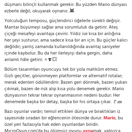
düşmanı bilinçli kullanmak gerekir. Bu yüzden Mario dünyası
ezberle değil, okuyarak oynanır. 👾
Yolculuğun temposu, güçlendirici öğelerle sürekli değişir.
Mantar büyümeyi sağlar ama sorumluluk da getirir. Ateş
çiçeği mesafeyi avantaja çevirir. Yıldız ise kısa bir anlığına
her şeyi susturur, ama sadece kısa bir an için. Bu güçler kalıcı
değildir; yanlış zamanda kullanıldığında avantaj saniyeler
içinde kaybolur. Bu da her ilerleyişi daha gergin, daha
anlamlı hâle getirir. ⭐🍄💥
Bölüm tasarımları oyuncuyu tek bir yola mahkûm etmez.
Gizli geçitler, görünmeyen platformlar ve alternatif rotalar;
merak edenleri ödüllendirir. Bazen geri dönmek, bazen yukarı
çıkmak, bazen de risk alıp kısa yolu denemek gerekir. Mario
dünyasının tekrar tekrar oynanmasının nedeni budur: Her
denemede başka bir detay, başka bir his ortaya çıkar. 🚩🧱
Bazı oyunlar vardır; temsil ettikleri dünya ve bıraktıkları iz
sayesinde sıradan bir eğlencenin ötesinde durur.
Mario
, bu
özel yeri fazlasıyla hak eden oyunlardan biridir.
MicroOyun.com’da bu ölümsüz oyunu
oyna
mak, yalnızca