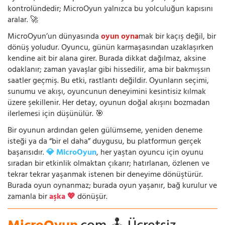
kontrolündedir; MicroOyun yalnızca bu yolculuğun kapısını
aralar. 🚀
MicroOyun’un dünyasında
oyun oyna
mak bir kaçış değil, bir
dönüş yoludur. Oyuncu, günün karmaşasından uzaklaşırken
kendine ait bir alana girer. Burada dikkat dağılmaz, aksine
odaklanır; zaman yavaşlar gibi hissedilir, ama bir bakmışsın
saatler geçmiş. Bu etki, rastlantı değildir. Oyunların seçimi,
sunumu ve akışı, oyuncunun deneyimini kesintisiz kılmak
üzere şekillenir. Her detay, oyunun doğal akışını bozmadan
ilerlemesi için düşünülür. 🎯
Bir oyunun ardından gelen gülümseme, yeniden deneme
isteği ya da “bir el daha” duygusu, bu platformun gerçek
başarısıdır.
💎 MicroOyun
, her yaştan oyuncu için oyunu
sıradan bir etkinlik olmaktan çıkarır; hatırlanan, özlenen ve
tekrar tekrar yaşanmak istenen bir deneyime dönüştürür.
Burada oyun oynanmaz; burada oyun yaşanır, bağ kurulur ve
zamanla bir
aşka 💖
dönüşür.