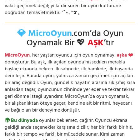
vakit geçirmek değil; yıllardır süren bir oyun kültürüne
doğrudan temas etmektir. ⁺˚⋆｡°🍄₊
💎 MicroOyun
.com’da Oyun
Oynamak Bir 💖
AŞK
’tır
MicroOyun
, her yaştan oyuncu için oyun oynamayı
aşka ❤️
dönüştürür. Bu aşk, ilk açılan oyunda hissedilen merakla
başlar; ekranda beliren ilk sahnede, ilk hamlede, ilk başarıda
derinleşir. Burada oyun, yalnızca zaman geçirmek için açılan
bir araç değildir. Oyun, gündelik hayatın arasına sıkışmış kısa
anlardan taşar, oyuncunun zihninde yer eder ve tekrar tekrar
geri dönme isteği uyandırır. MicroOyun’da oyun oynamak,
bir alışkanlıktan öteye geçer; kendine ait bir ritmi, heyecanı
ve bağı olan bir deneyime dönüşür.
🌍 Bu dünyada
oyunlar beklemez, çağırır. Oyuncu ekrana
geldiği anda seçenekler karşısına dizilir; her biri farklı bir his,
farklı bir tempo ve farklı bir mücadele sunar. Kimi zaman