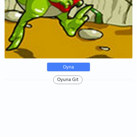
Oyna
Oyuna Git