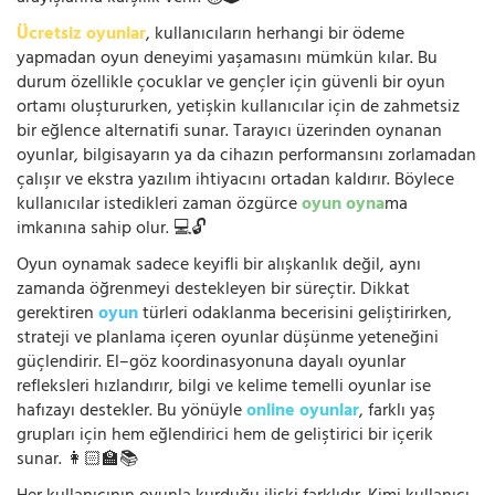
Ücretsiz oyunlar
, kullanıcıların herhangi bir ödeme
yapmadan oyun deneyimi yaşamasını mümkün kılar. Bu
durum özellikle çocuklar ve gençler için güvenli bir oyun
ortamı oluştururken, yetişkin kullanıcılar için de zahmetsiz
bir eğlence alternatifi sunar. Tarayıcı üzerinden oynanan
oyunlar, bilgisayarın ya da cihazın performansını zorlamadan
çalışır ve ekstra yazılım ihtiyacını ortadan kaldırır. Böylece
kullanıcılar istedikleri zaman özgürce
oyun oyna
ma
imkanına sahip olur. 💻🔓
Oyun oynamak sadece keyifli bir alışkanlık değil, aynı
zamanda öğrenmeyi destekleyen bir süreçtir. Dikkat
gerektiren
oyun
türleri odaklanma becerisini geliştirirken,
strateji ve planlama içeren oyunlar düşünme yeteneğini
güçlendirir. El–göz koordinasyonuna dayalı oyunlar
refleksleri hızlandırır, bilgi ve kelime temelli oyunlar ise
hafızayı destekler. Bu yönüyle
online oyunlar
, farklı yaş
grupları için hem eğlendirici hem de geliştirici bir içerik
sunar. 👩🏻‍🏫📚