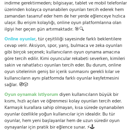
indirme gerektirmeden; bilgisayar, tablet ve mobil telefonlar
üzerinden kolayca oynanabilen oyunları tercih ederek hem
zamandan tasarruf eder hem de her yerde eğlenceye hızlıca
ulaşır. Bu erişim kolaylığı, online oyun platformlarına olan
ilgiyi her geçen gün artırmaktadır. 🎯🔍
Online oyunlar
, tür çeşitliliği sayesinde farklı beklentilere
cevap verir. Aksiyon, spor, yarış, bulmaca ve zeka oyunları
gibi birçok seçenek; kullanıcıların oyun oynama amacına
göre tercih edilir. Kimi oyuncular rekabeti severken, kimileri
sakin ve rahatlatıcı oyunları tercih eder. Bu durum, online
oyun sitelerinin geniş bir içerik sunmasını gerekli kılar ve
kullanıcıların aynı platformda farklı oyunlar keşfetmesini
sağlar. 🧭🎲
Oyun oynamak istiyorum
diyen kullanıcıların büyük bir
kısmı, hızlı açılan ve öğrenmesi kolay oyunları tercih eder.
Karmaşık kurallara sahip olmayan, kısa sürede oynanabilen
oyunlar özellikle yoğun kullanıcılar için idealdir. Bu tür
oyunlar, hem yeni başlayanlar hem de uzun süredir oyun
oynayanlar için pratik bir eğlence sunar. ⚡🕹️