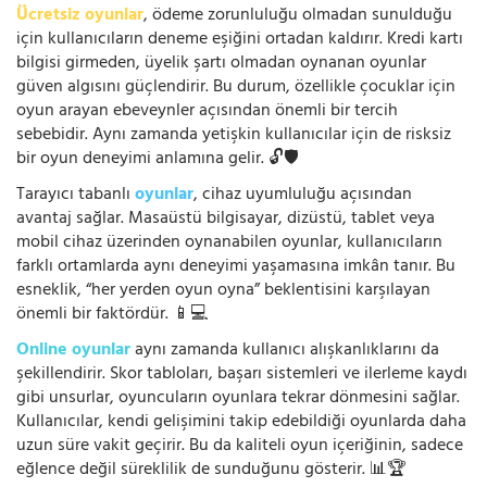
Ücretsiz oyunlar
, ödeme zorunluluğu olmadan sunulduğu
için kullanıcıların deneme eşiğini ortadan kaldırır. Kredi kartı
bilgisi girmeden, üyelik şartı olmadan oynanan oyunlar
güven algısını güçlendirir. Bu durum, özellikle çocuklar için
oyun arayan ebeveynler açısından önemli bir tercih
sebebidir. Aynı zamanda yetişkin kullanıcılar için de risksiz
bir oyun deneyimi anlamına gelir. 🔓🛡️
Tarayıcı tabanlı
oyunlar
, cihaz uyumluluğu açısından
avantaj sağlar. Masaüstü bilgisayar, dizüstü, tablet veya
mobil cihaz üzerinden oynanabilen oyunlar, kullanıcıların
farklı ortamlarda aynı deneyimi yaşamasına imkân tanır. Bu
esneklik, “her yerden oyun oyna” beklentisini karşılayan
önemli bir faktördür. 📱💻
Online oyunlar
aynı zamanda kullanıcı alışkanlıklarını da
şekillendirir. Skor tabloları, başarı sistemleri ve ilerleme kaydı
gibi unsurlar, oyuncuların oyunlara tekrar dönmesini sağlar.
Kullanıcılar, kendi gelişimini takip edebildiği oyunlarda daha
uzun süre vakit geçirir. Bu da kaliteli oyun içeriğinin, sadece
eğlence değil süreklilik de sunduğunu gösterir. 📊🏆