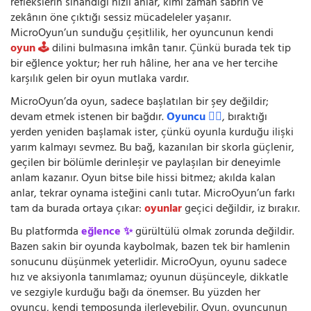
reflekslerin sınandığı hızlı anlar, kimi zaman sabrın ve
zekânın öne çıktığı sessiz mücadeleler yaşanır.
MicroOyun’un sunduğu çeşitlilik, her oyuncunun kendi
oyun 🕹️
dilini bulmasına imkân tanır. Çünkü burada tek tip
bir eğlence yoktur; her ruh hâline, her ana ve her tercihe
karşılık gelen bir oyun mutlaka vardır.
MicroOyun’da oyun, sadece başlatılan bir şey değildir;
devam etmek istenen bir bağdır.
Oyuncu 🧍‍♂️
, bıraktığı
yerden yeniden başlamak ister, çünkü oyunla kurduğu ilişki
yarım kalmayı sevmez. Bu bağ, kazanılan bir skorla güçlenir,
geçilen bir bölümle derinleşir ve paylaşılan bir deneyimle
anlam kazanır. Oyun bitse bile hissi bitmez; akılda kalan
anlar, tekrar oynama isteğini canlı tutar. MicroOyun’un farkı
tam da burada ortaya çıkar:
oyunlar
geçici değildir, iz bırakır.
Bu platformda
eğlence ✨
gürültülü olmak zorunda değildir.
Bazen sakin bir oyunda kaybolmak, bazen tek bir hamlenin
sonucunu düşünmek yeterlidir. MicroOyun, oyunu sadece
hız ve aksiyonla tanımlamaz; oyunun düşünceyle, dikkatle
ve sezgiyle kurduğu bağı da önemser. Bu yüzden her
oyuncu, kendi temposunda ilerleyebilir. Oyun, oyuncunun