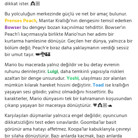
dikkat ister. 👸🏼
Bu yolculuğun merkezinde güçlü ve net bir amaç bulunur.
Prenses Peach
, Mantar Krallığı’nın dengesini temsil ederken
Bowser
bu dengeyi bozan kaçınılmaz tehdittir. Bowser’ın
Peach’i kaçırmasıyla birlikte Mario’nun her adımı bir
kurtarma hamlesine dönüşür. Geçilen her dünya, yalnızca bir
bölüm değil; Peach’e biraz daha yaklaşmanın verdiği sessiz
bir umut taşır. 👑🐉🏰
Mario bu macerada yalnız değildir ve bu detay evrenin
ruhunu derinleştirir.
Luigi
, daha temkinli yapısıyla riskleri
azaltan bir denge unsurudur.
Yoshi
, ulaşılması zor alanları
mümkün kılarak hareket hissini değiştirir.
Toad
ise krallığın
yaşayan sesi gibidir; yalnız olmadığını hissettirir. Bu
karakterler, Mario dünyasını tek bir kahramanın koşusundan
çıkarıp yaşayan bir maceraya dönüştürür. 💗👸🏼🐢
Karşılaşılan düşmanlar yalnızca engel değildir; oyuncunun
dikkatsizliğini test eden sınavlardır. Goomba’lar basit
görünür ama hatayı affetmez. Koopa’lar kabuklarıyla çevreyi
bir silaha dönüştürür. Bazı anlarda kaçmak, bazı anlarda