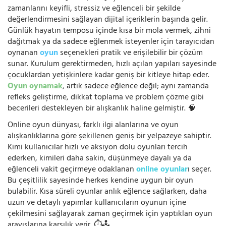
zamanlarını keyifli, stressiz ve eğlenceli bir şekilde
değerlendirmesini sağlayan dijital içeriklerin başında gelir.
Günlük hayatın temposu içinde kısa bir mola vermek, zihni
dağıtmak ya da sadece eğlenmek isteyenler için tarayıcıdan
oynanan
oyun
seçenekleri pratik ve erişilebilir bir çözüm
sunar. Kurulum gerektirmeden, hızlı açılan yapıları sayesinde
çocuklardan yetişkinlere kadar geniş bir kitleye hitap eder.
Oyun oynamak
, artık sadece eğlence değil; aynı zamanda
refleks geliştirme, dikkat toplama ve problem çözme gibi
becerileri destekleyen bir alışkanlık haline gelmiştir. 🧠
Online oyun dünyası, farklı ilgi alanlarına ve oyun
alışkanlıklarına göre şekillenen geniş bir yelpazeye sahiptir.
Kimi kullanıcılar hızlı ve aksiyon dolu oyunları tercih
ederken, kimileri daha sakin, düşünmeye dayalı ya da
eğlenceli vakit geçirmeye odaklanan
online oyunlar
ı seçer.
Bu çeşitlilik sayesinde herkes kendine uygun bir oyun
bulabilir. Kısa süreli oyunlar anlık eğlence sağlarken, daha
uzun ve detaylı yapımlar kullanıcıların oyunun içine
çekilmesini sağlayarak zaman geçirmek için yaptıkları oyun
arayışlarına karşılık verir. ⏱️🕹️