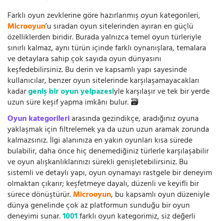
Farklı oyun zevklerine göre hazırlanmış oyun kategorileri,
Microoyun
’u sıradan oyun sitelerinden ayıran en güçlü
özelliklerden biridir. Burada yalnızca temel oyun türleriyle
sınırlı kalmaz, aynı türün içinde farklı oynanışlara, temalara
ve detaylara sahip çok sayıda oyun dünyasını
keşfedebilirsiniz. Bu derin ve kapsamlı yapı sayesinde
kullanıcılar, benzer oyun sitelerinde karşılaşamayacakları
kadar
geniş bir oyun yelpazesi
yle karşılaşır ve tek bir yerde
uzun süre keşif yapma imkânı bulur. 🗃️
Oyun kategorileri
arasında gezindikçe, aradığınız oyuna
yaklaşmak için filtrelemek ya da uzun uzun aramak zorunda
kalmazsınız. İlgi alanınıza en yakın oyunları kısa sürede
bulabilir, daha önce hiç denemediğiniz türlerle karşılaşabilir
ve oyun alışkanlıklarınızı sürekli genişletebilirsiniz. Bu
sistemli ve detaylı yapı, oyun oynamayı rastgele bir deneyim
olmaktan çıkarır; keşfetmeye dayalı, düzenli ve keyifli bir
sürece dönüştürür.
Microoyun
, bu kapsamlı oyun düzeniyle
dünya genelinde çok az platformun sunduğu bir oyun
deneyimi sunar.
1001
farklı oyun kategorimiz, siz değerli