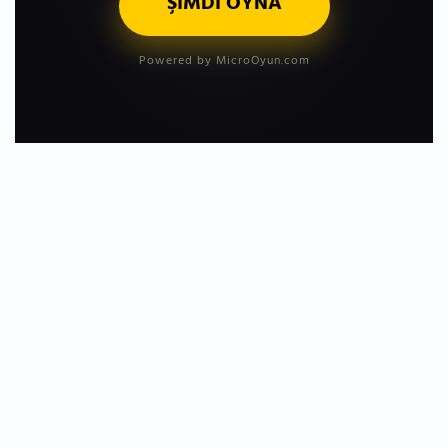
ŞİMDİ OYNA
Powered by MicroOyun.com