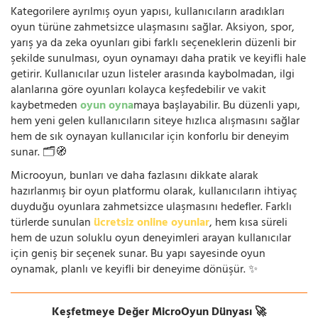
Kategorilere ayrılmış oyun yapısı, kullanıcıların aradıkları
oyun türüne zahmetsizce ulaşmasını sağlar. Aksiyon, spor,
yarış ya da zeka oyunları gibi farklı seçeneklerin düzenli bir
şekilde sunulması, oyun oynamayı daha pratik ve keyifli hale
getirir. Kullanıcılar uzun listeler arasında kaybolmadan, ilgi
alanlarına göre oyunları kolayca keşfedebilir ve vakit
kaybetmeden
oyun oyna
maya başlayabilir. Bu düzenli yapı,
hem yeni gelen kullanıcıların siteye hızlıca alışmasını sağlar
hem de sık oynayan kullanıcılar için konforlu bir deneyim
sunar. 🗂️🧭
Microoyun, bunları ve daha fazlasını dikkate alarak
hazırlanmış bir oyun platformu olarak, kullanıcıların ihtiyaç
duyduğu oyunlara zahmetsizce ulaşmasını hedefler. Farklı
türlerde sunulan
ücretsiz online oyunlar
, hem kısa süreli
hem de uzun soluklu oyun deneyimleri arayan kullanıcılar
için geniş bir seçenek sunar. Bu yapı sayesinde oyun
oynamak, planlı ve keyifli bir deneyime dönüşür. ✨
Keşfetmeye Değer MicroOyun Dünyası 🚀