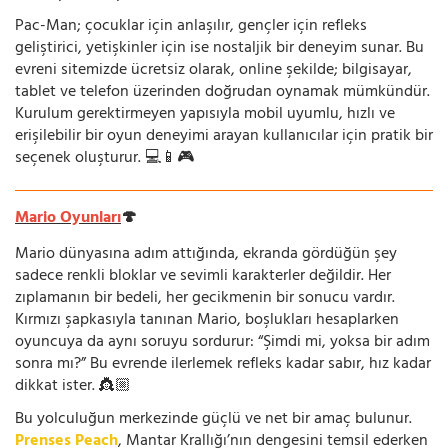
Pac-Man; çocuklar için anlaşılır, gençler için refleks
geliştirici, yetişkinler için ise nostaljik bir deneyim sunar. Bu
evreni sitemizde ücretsiz olarak, online şekilde; bilgisayar,
tablet ve telefon üzerinden doğrudan oynamak mümkündür.
Kurulum gerektirmeyen yapısıyla mobil uyumlu, hızlı ve
erişilebilir bir oyun deneyimi arayan kullanıcılar için pratik bir
seçenek oluşturur. 💻📱🎮
Mario Oyunları
🍄
Mario dünyasına adım attığında, ekranda gördüğün şey
sadece renkli bloklar ve sevimli karakterler değildir. Her
zıplamanın bir bedeli, her gecikmenin bir sonucu vardır.
Kırmızı şapkasıyla tanınan Mario, boşlukları hesaplarken
oyuncuya da aynı soruyu sordurur: “Şimdi mi, yoksa bir adım
sonra mı?” Bu evrende ilerlemek refleks kadar sabır, hız kadar
dikkat ister. 👸🏼
Bu yolculuğun merkezinde güçlü ve net bir amaç bulunur.
Prenses Peach
, Mantar Krallığı’nın dengesini temsil ederken