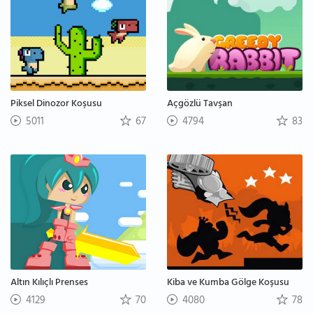
Piksel Dinozor Koşusu
Açgözlü Tavşan
5011
67
4794
83
Altın Kılıçlı Prenses
Kiba ve Kumba Gölge Koşusu
4129
70
4080
78