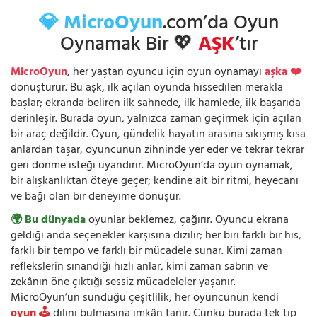
💎 MicroOyun
.com’da Oyun
Oynamak Bir 💖
AŞK
’tır
MicroOyun
, her yaştan oyuncu için oyun oynamayı
aşka ❤️
dönüştürür. Bu aşk, ilk açılan oyunda hissedilen merakla
başlar; ekranda beliren ilk sahnede, ilk hamlede, ilk başarıda
derinleşir. Burada oyun, yalnızca zaman geçirmek için açılan
bir araç değildir. Oyun, gündelik hayatın arasına sıkışmış kısa
anlardan taşar, oyuncunun zihninde yer eder ve tekrar tekrar
geri dönme isteği uyandırır. MicroOyun’da oyun oynamak,
bir alışkanlıktan öteye geçer; kendine ait bir ritmi, heyecanı
ve bağı olan bir deneyime dönüşür.
🌍 Bu dünyada
oyunlar beklemez, çağırır. Oyuncu ekrana
geldiği anda seçenekler karşısına dizilir; her biri farklı bir his,
farklı bir tempo ve farklı bir mücadele sunar. Kimi zaman
reflekslerin sınandığı hızlı anlar, kimi zaman sabrın ve
zekânın öne çıktığı sessiz mücadeleler yaşanır.
MicroOyun’un sunduğu çeşitlilik, her oyuncunun kendi
oyun 🕹️
dilini bulmasına imkân tanır. Çünkü burada tek tip