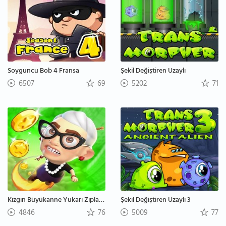
Soyguncu Bob 4 Fransa
Şekil Değiştiren Uzaylı
6507
69
5202
71
Kızgın Büyükanne Yukarı Zıplama
Şekil Değiştiren Uzaylı 3
4846
76
5009
77