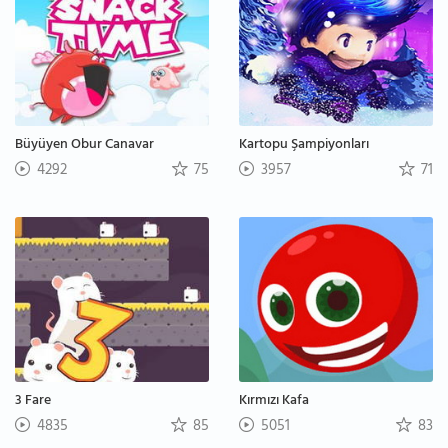
Büyüyen Obur Canavar
Kartopu Şampiyonları
4292
75
3957
71
3 Fare
Kırmızı Kafa
4835
85
5051
83