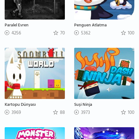
Paralel Evren
Penguen Atlatma
4256
70
5362
100
Kartopu Dünyası
Suşi Ninja
3969
88
3973
100