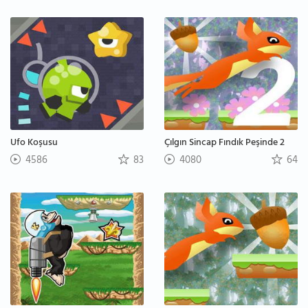
Ufo Koşusu
Çılgın Sincap Fındık Peşinde 2
4586
83
4080
64