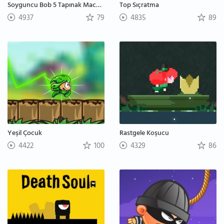
Soyguncu Bob 5 Tapınak Macerası
Top Sıçratma
4937
79
4835
89
Yeşil Çocuk
Rastgele Koşucu
4422
100
4329
86