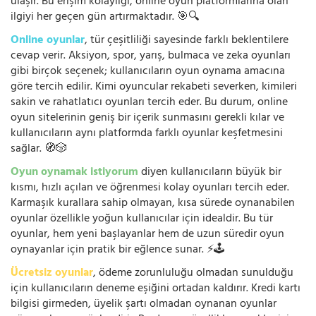
ulaşır. Bu erişim kolaylığı, online oyun platformlarına olan
ilgiyi her geçen gün artırmaktadır. 🎯🔍
Online oyunlar
, tür çeşitliliği sayesinde farklı beklentilere
cevap verir. Aksiyon, spor, yarış, bulmaca ve zeka oyunları
gibi birçok seçenek; kullanıcıların oyun oynama amacına
göre tercih edilir. Kimi oyuncular rekabeti severken, kimileri
sakin ve rahatlatıcı oyunları tercih eder. Bu durum, online
oyun sitelerinin geniş bir içerik sunmasını gerekli kılar ve
kullanıcıların aynı platformda farklı oyunlar keşfetmesini
sağlar. 🧭🎲
Oyun oynamak istiyorum
diyen kullanıcıların büyük bir
kısmı, hızlı açılan ve öğrenmesi kolay oyunları tercih eder.
Karmaşık kurallara sahip olmayan, kısa sürede oynanabilen
oyunlar özellikle yoğun kullanıcılar için idealdir. Bu tür
oyunlar, hem yeni başlayanlar hem de uzun süredir oyun
oynayanlar için pratik bir eğlence sunar. ⚡🕹️
Ücretsiz oyunlar
, ödeme zorunluluğu olmadan sunulduğu
için kullanıcıların deneme eşiğini ortadan kaldırır. Kredi kartı
bilgisi girmeden, üyelik şartı olmadan oynanan oyunlar