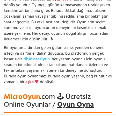
dönüş yoludur. Oyuncu, günün karmaşasından uzaklaşırken
kendine ait bir alana girer. Burada dikkat dağılmaz, aksine
odaklanır; zaman yavaşlar gibi hissedilir, ama bir bakmışsın
saatler geçmiş. Bu etki, rastlantı değildir. Oyunların seçimi,
sunumu ve akışı, oyuncunun deneyimini kesintisiz kılmak
üzere şekillenir. Her detay, oyunun doğal akışını bozmadan
ilerlemesi için düşünülür. 🎯
Bir oyunun ardından gelen gülümseme, yeniden deneme
isteği ya da “bir el daha” duygusu, bu platformun gerçek
başarısıdır.
💎 MicroOyun
, her yaştan oyuncu için oyunu
sıradan bir etkinlik olmaktan çıkarır; hatırlanan, özlenen ve
tekrar tekrar yaşanmak istenen bir deneyime dönüştürür.
Burada oyun oynanmaz; burada oyun yaşanır, bağ kurulur ve
zamanla bir
aşka 💖
dönüşür.
MicroOyun
.com 🕹️ Ücretsiz
Online Oyunlar /
Oyun Oyna