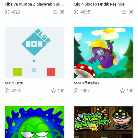
Kiba ve Kumba Zıplayarak Yukarı Çıkma
Çılgın Sincap Fındık Peşinde
4125
88
4698
86
Mavi Kutu
Mor Köstebek
4095
100
3887
100