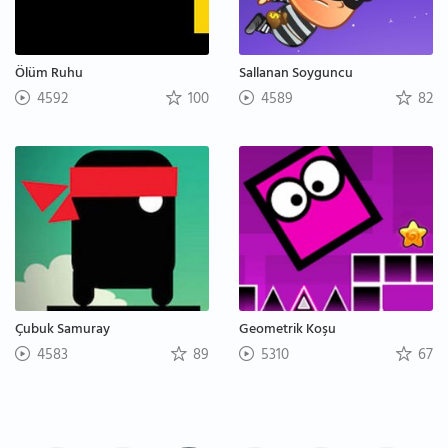
Ölüm Ruhu
Sallanan Soyguncu
4592
100
4589
82
Çubuk Samuray
Geometrik Koşu
4583
89
5310
67