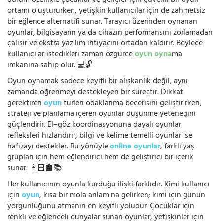
durum özellikle çocuklar ve gençler için güvenli bir oyun
ortamı oluştururken, yetişkin kullanıcılar için de zahmetsiz
bir eğlence alternatifi sunar. Tarayıcı üzerinden oynanan
oyunlar, bilgisayarın ya da cihazın performansını zorlamadan
çalışır ve ekstra yazılım ihtiyacını ortadan kaldırır. Böylece
kullanıcılar istedikleri zaman özgürce
oyun oyna
ma
imkanına sahip olur. 💻🔓
Oyun oynamak sadece keyifli bir alışkanlık değil, aynı
zamanda öğrenmeyi destekleyen bir süreçtir. Dikkat
gerektiren
oyun
türleri odaklanma becerisini geliştirirken,
strateji ve planlama içeren oyunlar düşünme yeteneğini
güçlendirir. El–göz koordinasyonuna dayalı oyunlar
refleksleri hızlandırır, bilgi ve kelime temelli oyunlar ise
hafızayı destekler. Bu yönüyle
online oyunlar
, farklı yaş
grupları için hem eğlendirici hem de geliştirici bir içerik
sunar. 👩🏻‍🏫📚
Her kullanıcının oyunla kurduğu ilişki farklıdır. Kimi kullanıcı
için
oyun
, kısa bir mola anlamına gelirken; kimi için günün
yorgunluğunu atmanın en keyifli yoludur. Çocuklar için
renkli ve eğlenceli dünyalar sunan oyunlar, yetişkinler için