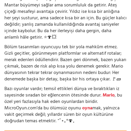
Mantar büyümeyi sağlar ama sorumluluk da getirir. Ateş
çiçeği mesafeyi avantaja çevirir. Yıldız ise kısa bir anlığına
her şeyi susturur, ama sadece kısa bir an için. Bu güçler kalıcı
değildir; yanlış zamanda kullanıldığında avantaj saniyeler
içinde kaybolur. Bu da her ilerleyişi daha gergin, daha
anlamlı hâle getirir. ⭐🍄💥
Bölüm tasarımları oyuncuyu tek bir yola mahkûm etmez.
Gizli geçitler, görünmeyen platformlar ve alternatif rotalar;
merak edenleri ödüllendirir. Bazen geri dönmek, bazen yukarı
çıkmak, bazen de risk alıp kısa yolu denemek gerekir. Mario
dünyasının tekrar tekrar oynanmasının nedeni budur: Her
denemede başka bir detay, başka bir his ortaya çıkar. 🚩🧱
Bazı oyunlar vardır; temsil ettikleri dünya ve bıraktıkları iz
sayesinde sıradan bir eğlencenin ötesinde durur.
Mario
, bu
özel yeri fazlasıyla hak eden oyunlardan biridir.
MicroOyun.com’da bu ölümsüz oyunu
oyna
mak, yalnızca
vakit geçirmek değil; yıllardır süren bir oyun kültürüne
doğrudan temas etmektir. ⁺˚⋆｡°🍄₊