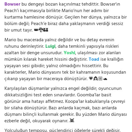
Bowser
bu dengeyi bozan kaçınılmaz tehdittir. Bowser’ın
Peach’i kaçırmasıyla birlikte Mario’nun her adımı bir
kurtarma hamlesine dönüşür. Geçilen her dünya, yalnızca bir
bölüm değil; Peach’e biraz daha yaklaşmanın verdiği sessiz
bir umut taşır. 👑🐉🏰
Mario bu macerada yalnız değildir ve bu detay evrenin
ruhunu derinleştirir.
Luigi
, daha temkinli yapısıyla riskleri
azaltan bir denge unsurudur.
Yoshi
, ulaşılması zor alanları
mümkün kılarak hareket hissini değiştirir.
Toad
ise krallığın
yaşayan sesi gibidir; yalnız olmadığını hissettirir. Bu
karakterler, Mario dünyasını tek bir kahramanın koşusundan
çıkarıp yaşayan bir maceraya dönüştürür. 💗👸🏼🐢
Karşılaşılan düşmanlar yalnızca engel değildir; oyuncunun
dikkatsizliğini test eden sınavlardır. Goomba’lar basit
görünür ama hatayı affetmez. Koopa’lar kabuklarıyla çevreyi
bir silaha dönüştürür. Bazı anlarda kaçmak, bazı anlarda
düşmanı bilinçli kullanmak gerekir. Bu yüzden Mario dünyası
ezberle değil, okuyarak oynanır. 👾
Yolculuğun temposu, güçlendirici öğelerle sürekli değişir.