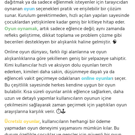
dağıtmak ya da sadece eğlenmek isteyenler için tarayıcıdan
oynanan
oyun
seçenekleri pratik ve erişilebilir bir çözüm
sunar. Kurulum gerektirmeden, hızlı açılan yapıları sayesinde
çocuklardan yetişkinlere kadar geniş bir kitleye hitap eder.
Oyun oynamak
, artık sadece eğlence değil; aynı zamanda
refleks geliştirme, dikkat toplama ve problem çözme gibi
becerileri destekleyen bir alışkanlık haline gelmiştir. 🧠
Online oyun dünyası, farklı ilgi alanlarına ve oyun
alışkanlıklarına göre şekillenen geniş bir yelpazeye sahiptir.
Kimi kullanıcılar hızlı ve aksiyon dolu oyunları tercih
ederken, kimileri daha sakin, düşünmeye dayalı ya da
eğlenceli vakit geçirmeye odaklanan
online oyunlar
ı seçer.
Bu çeşitlilik sayesinde herkes kendine uygun bir oyun
bulabilir. Kısa süreli oyunlar anlık eğlence sağlarken, daha
uzun ve detaylı yapımlar kullanıcıların oyunun içine
çekilmesini sağlayarak zaman geçirmek için yaptıkları oyun
arayışlarına karşılık verir. ⏱️🕹️
Ücretsiz oyunlar
, kullanıcıların herhangi bir ödeme
yapmadan oyun deneyimi yaşamasını mümkün kılar. Bu