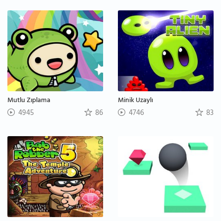
Mutlu Zıplama
Minik Uzaylı
4945
86
4746
83