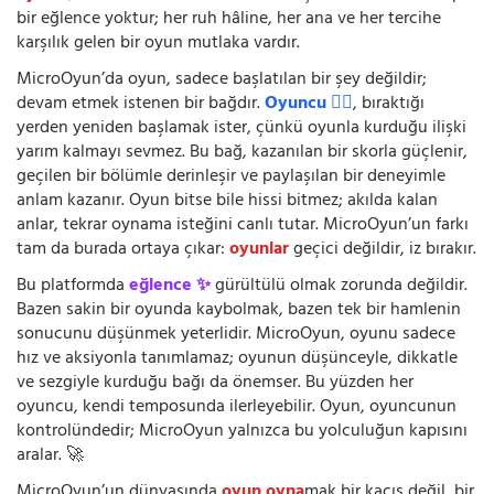
bir eğlence yoktur; her ruh hâline, her ana ve her tercihe
karşılık gelen bir oyun mutlaka vardır.
MicroOyun’da oyun, sadece başlatılan bir şey değildir;
devam etmek istenen bir bağdır.
Oyuncu 🧍‍♂️
, bıraktığı
yerden yeniden başlamak ister, çünkü oyunla kurduğu ilişki
yarım kalmayı sevmez. Bu bağ, kazanılan bir skorla güçlenir,
geçilen bir bölümle derinleşir ve paylaşılan bir deneyimle
anlam kazanır. Oyun bitse bile hissi bitmez; akılda kalan
anlar, tekrar oynama isteğini canlı tutar. MicroOyun’un farkı
tam da burada ortaya çıkar:
oyunlar
geçici değildir, iz bırakır.
Bu platformda
eğlence ✨
gürültülü olmak zorunda değildir.
Bazen sakin bir oyunda kaybolmak, bazen tek bir hamlenin
sonucunu düşünmek yeterlidir. MicroOyun, oyunu sadece
hız ve aksiyonla tanımlamaz; oyunun düşünceyle, dikkatle
ve sezgiyle kurduğu bağı da önemser. Bu yüzden her
oyuncu, kendi temposunda ilerleyebilir. Oyun, oyuncunun
kontrolündedir; MicroOyun yalnızca bu yolculuğun kapısını
aralar. 🚀
MicroOyun’un dünyasında
oyun oyna
mak bir kaçış değil, bir