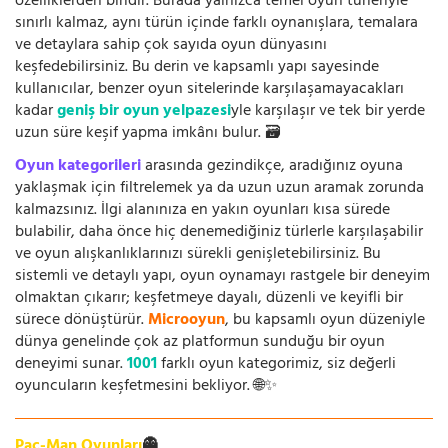
özelliklerden biridir. Burada yalnızca temel oyun türleriyle
sınırlı kalmaz, aynı türün içinde farklı oynanışlara, temalara
ve detaylara sahip çok sayıda oyun dünyasını
keşfedebilirsiniz. Bu derin ve kapsamlı yapı sayesinde
kullanıcılar, benzer oyun sitelerinde karşılaşamayacakları
kadar
geniş bir oyun yelpazesi
yle karşılaşır ve tek bir yerde
uzun süre keşif yapma imkânı bulur. 🗃️
Oyun kategorileri
arasında gezindikçe, aradığınız oyuna
yaklaşmak için filtrelemek ya da uzun uzun aramak zorunda
kalmazsınız. İlgi alanınıza en yakın oyunları kısa sürede
bulabilir, daha önce hiç denemediğiniz türlerle karşılaşabilir
ve oyun alışkanlıklarınızı sürekli genişletebilirsiniz. Bu
sistemli ve detaylı yapı, oyun oynamayı rastgele bir deneyim
olmaktan çıkarır; keşfetmeye dayalı, düzenli ve keyifli bir
sürece dönüştürür.
Microoyun
, bu kapsamlı oyun düzeniyle
dünya genelinde çok az platformun sunduğu bir oyun
deneyimi sunar.
1001
farklı oyun kategorimiz, siz değerli
oyuncuların keşfetmesini bekliyor. 🌐✨
Pac-Man Oyunları
👻