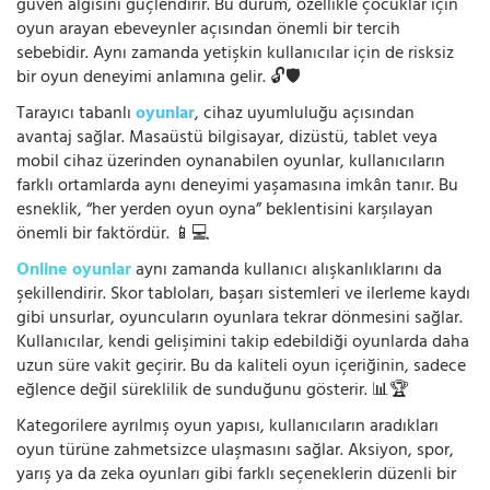
güven algısını güçlendirir. Bu durum, özellikle çocuklar için
oyun arayan ebeveynler açısından önemli bir tercih
sebebidir. Aynı zamanda yetişkin kullanıcılar için de risksiz
bir oyun deneyimi anlamına gelir. 🔓🛡️
Tarayıcı tabanlı
oyunlar
, cihaz uyumluluğu açısından
avantaj sağlar. Masaüstü bilgisayar, dizüstü, tablet veya
mobil cihaz üzerinden oynanabilen oyunlar, kullanıcıların
farklı ortamlarda aynı deneyimi yaşamasına imkân tanır. Bu
esneklik, “her yerden oyun oyna” beklentisini karşılayan
önemli bir faktördür. 📱💻
Online oyunlar
aynı zamanda kullanıcı alışkanlıklarını da
şekillendirir. Skor tabloları, başarı sistemleri ve ilerleme kaydı
gibi unsurlar, oyuncuların oyunlara tekrar dönmesini sağlar.
Kullanıcılar, kendi gelişimini takip edebildiği oyunlarda daha
uzun süre vakit geçirir. Bu da kaliteli oyun içeriğinin, sadece
eğlence değil süreklilik de sunduğunu gösterir. 📊🏆
Kategorilere ayrılmış oyun yapısı, kullanıcıların aradıkları
oyun türüne zahmetsizce ulaşmasını sağlar. Aksiyon, spor,
yarış ya da zeka oyunları gibi farklı seçeneklerin düzenli bir