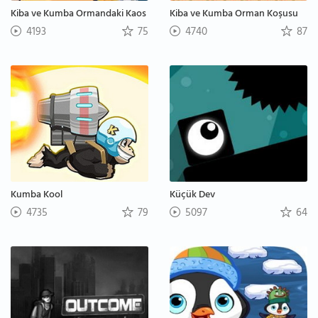
Kiba ve Kumba Ormandaki Kaos
Kiba ve Kumba Orman Koşusu
4193
75
4740
87
Kumba Kool
Küçük Dev
4735
79
5097
64