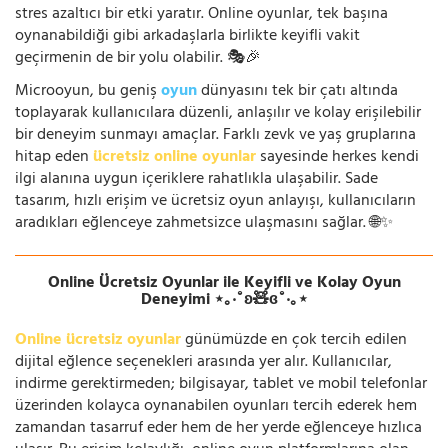
stres azaltıcı bir etki yaratır. Online oyunlar, tek başına
oynanabildiği gibi arkadaşlarla birlikte keyifli vakit
geçirmenin de bir yolu olabilir. 🎭🎉
Microoyun, bu geniş
oyun
dünyasını tek bir çatı altında
toplayarak kullanıcılara düzenli, anlaşılır ve kolay erişilebilir
bir deneyim sunmayı amaçlar. Farklı zevk ve yaş gruplarına
hitap eden
ücretsiz online oyunlar
sayesinde herkes kendi
ilgi alanına uygun içeriklere rahatlıkla ulaşabilir. Sade
tasarım, hızlı erişim ve ücretsiz oyun anlayışı, kullanıcıların
aradıkları eğlenceye zahmetsizce ulaşmasını sağlar. 🌐✨
Online Ücretsiz Oyunlar ile Keyifli ve Kolay Oyun
Deneyimi ⋆｡‧˚ʚ🧸ɞ˚‧｡⋆
Online ücretsiz oyunlar
günümüzde en çok tercih edilen
dijital eğlence seçenekleri arasında yer alır. Kullanıcılar,
indirme gerektirmeden; bilgisayar, tablet ve mobil telefonlar
üzerinden kolayca oynanabilen oyunları tercih ederek hem
zamandan tasarruf eder hem de her yerde eğlenceye hızlıca