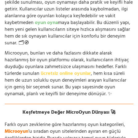
şekilde sunulması, oyun oynamayı daha pratik ve keyifli hale
getirir. Kullanıcılar uzun listeler arasında kaybolmadan, ilgi
alanlarına göre oyunları kolayca keşfedebilir ve vakit
kaybetmeden
oyun oyna
maya başlayabilir. Bu düzenli yapı,
hem yeni gelen kullanıcıların siteye hızlıca alışmasını sağlar
hem de sık oynayan kullanıcılar için konforlu bir deneyim
sunar. 🗂️🧭
Microoyun, bunları ve daha fazlasını dikkate alarak
hazırlanmış bir oyun platformu olarak, kullanıcıların ihtiyaç
duyduğu oyunlara zahmetsizce ulaşmasını hedefler. Farklı
türlerde sunulan
ücretsiz online oyunlar
, hem kısa süreli
hem de uzun soluklu oyun deneyimleri arayan kullanıcılar
için geniş bir seçenek sunar. Bu yapı sayesinde oyun
oynamak, planlı ve keyifli bir deneyime dönüşür. ✨
Keşfetmeye Değer MicroOyun Dünyası 🚀
Farklı oyun zevklerine göre hazırlanmış oyun kategorileri,
Microoyun
’u sıradan oyun sitelerinden ayıran en güçlü