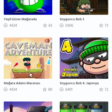
Yeşil Görev Mağarada
Soyguncu Bob 3
4424
83
5906
73
Mağara Adamı Macerası
Soyguncu Bob 4: Japonya
4434
80
6401
72