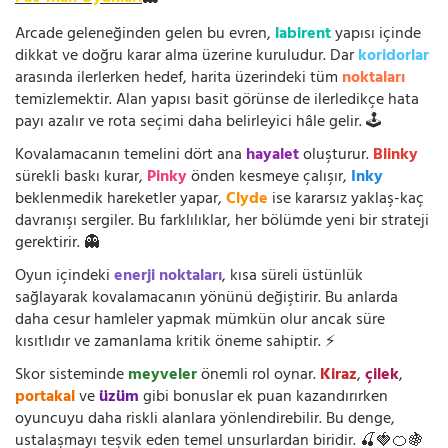
Arcade geleneğinden gelen bu evren,
labirent
yapısı içinde
dikkat ve doğru karar alma üzerine kuruludur. Dar
koridorlar
arasında ilerlerken hedef, harita üzerindeki tüm
noktaları
temizlemektir. Alan yapısı basit görünse de ilerledikçe hata
payı azalır ve rota seçimi daha belirleyici hâle gelir. 🕹️
Kovalamacanın temelini dört ana
hayalet
oluşturur.
Blinky
sürekli baskı kurar,
Pinky
önden kesmeye çalışır,
Inky
beklenmedik hareketler yapar,
Clyde
ise kararsız yaklaş-kaç
davranışı sergiler. Bu farklılıklar, her bölümde yeni bir strateji
gerektirir. 👻
Oyun içindeki
enerji noktaları
, kısa süreli üstünlük
sağlayarak kovalamacanın yönünü değiştirir. Bu anlarda
daha cesur hamleler yapmak mümkün olur ancak süre
kısıtlıdır ve zamanlama kritik öneme sahiptir. ⚡
Skor sisteminde
meyveler
önemli rol oynar.
Kiraz
,
çilek
,
portakal
ve
üzüm
gibi bonuslar ek puan kazandırırken
oyuncuyu daha riskli alanlara yönlendirebilir. Bu denge,
ustalaşmayı teşvik eden temel unsurlardan biridir. 🍒🍓🍊🍇