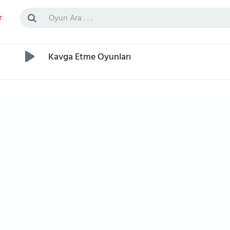
r
Kavga Etme Oyunları