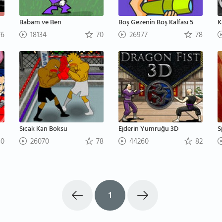
Babam ve Ben
Boş Gezenin Boş Kalfası 5
K
6
18134
70
26977
78
Sıcak Kan Boksu
Ejderin Yumruğu 3D
S
0
26070
78
44260
82
1