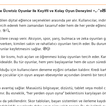
e Ücretsiz Oyunlar ile Keyifli ve Kolay Oyun Deneyimi ⋆｡‧˚ʚ
n dijital eğlence seçenekleri arasında yer alır. Kullanıcılar, ind
rcih ederek hem zamandan tasarruf eder hem de her yerde eğlenceye
r. 🎯🔍
lentilere cevap verir. Aksiyon, spor, yarış, bulmaca ve zeka oyunlar
verken, kimileri sakin ve rahatlatıcı oyunları tercih eder. Bu duru
oyunlar keşfetmesini sağlar. 🧭🎲
 bir kısmı, hızlı açılan ve öğrenmesi kolay oyunları tercih eder. K
 idealdir. Bu tür oyunlar, hem yeni başlayanlar hem de uzun süredi
ğu için kullanıcıların deneme eşiğini ortadan kaldırır. Kredi kar
le çocuklar için oyun arayan ebeveynler açısından önemli bir tercih
 avantaj sağlar. Masaüstü bilgisayar, dizüstü, tablet veya mobil c
ır. Bu esneklik, “her yerden oyun oyna” beklentisini karşılayan ön
 da şekillendirir. Skor tabloları, başarı sistemleri ve ilerleme kay