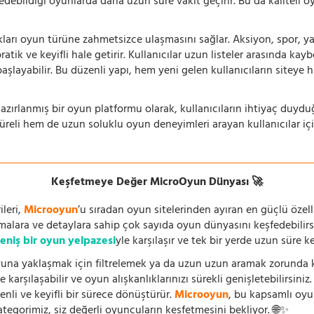
 edebildiği oyunlarda daha uzun süre vakit geçirir. Bu da kaliteli o
ıkları oyun türüne zahmetsizce ulaşmasını sağlar. Aksiyon, spor, yar
ik ve keyifli hale getirir. Kullanıcılar uzun listeler arasında kay
aşlayabilir. Bu düzenli yapı, hem yeni gelen kullanıcıların siteye 
azırlanmış bir oyun platformu olarak, kullanıcıların ihtiyaç duyd
süreli hem de uzun soluklu oyun deneyimleri arayan kullanıcılar iç
Keşfetmeye Değer MicroOyun Dünyası 🚀
leri,
Microoyun
’u sıradan oyun sitelerinden ayıran en güçlü özell
temalara ve detaylara sahip çok sayıda oyun dünyasını keşfedebilirs
eniş bir oyun yelpazesi
yle karşılaşır ve tek bir yerde uzun süre k
una yaklaşmak için filtrelemek ya da uzun uzun aramak zorunda kal
 karşılaşabilir ve oyun alışkanlıklarınızı sürekli genişletebilirsini
nli ve keyifli bir sürece dönüştürür.
Microoyun
, bu kapsamlı oy
ategorimiz, siz değerli oyuncuların keşfetmesini bekliyor. 🌐✨