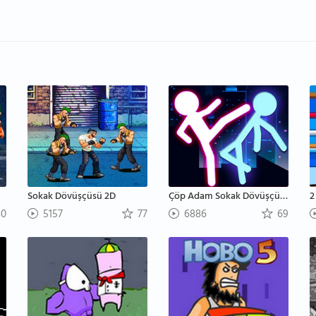
Sokak Dövüşçüsü 2D
Çöp Adam Sokak Dövüşçüsü 3D
2
0
5157
77
6886
69