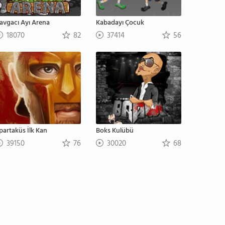
avgacı Ayı Arena
Kabadayı Çocuk
18070
82
37414
56
partaküs İlk Kan
Boks Kulübü
39150
76
30020
68