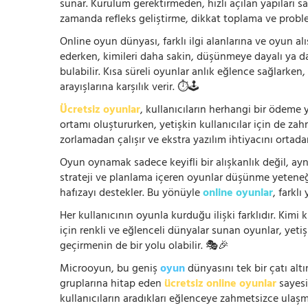
sunar. Kurulum gerektirmeden, hızlı açılan yapıları s
zamanda refleks geliştirme, dikkat toplama ve problem
Online oyun dünyası, farklı ilgi alanlarına ve oyun alı
ederken, kimileri daha sakin, düşünmeye dayalı ya 
bulabilir. Kısa süreli oyunlar anlık eğlence sağlarke
arayışlarına karşılık verir. ⏱️🕹️
Ücretsiz oyunlar
, kullanıcıların herhangi bir ödem
ortamı oluştururken, yetişkin kullanıcılar için de za
zorlamadan çalışır ve ekstra yazılım ihtiyacını ortada
Oyun oynamak sadece keyifli bir alışkanlık değil, ay
strateji ve planlama içeren oyunlar düşünme yeteneğin
hafızayı destekler. Bu yönüyle
online oyunlar
, farklı
Her kullanıcının oyunla kurduğu ilişki farklıdır. Kimi k
için renkli ve eğlenceli dünyalar sunan oyunlar, yetişki
geçirmenin de bir yolu olabilir. 🎭🎉
Microoyun, bu geniş
oyun
dünyasını tek bir çatı altı
gruplarına hitap eden
ücretsiz online oyunlar
sayesin
kullanıcıların aradıkları eğlenceye zahmetsizce ulaşm