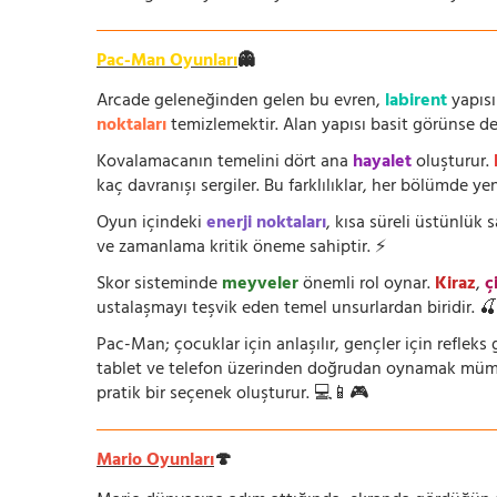
Pac-Man Oyunları
👻
Arcade geleneğinden gelen bu evren,
labirent
yapısı
noktaları
temizlemektir. Alan yapısı basit görünse de i
Kovalamacanın temelini dört ana
hayalet
oluşturur.
kaç davranışı sergiler. Bu farklılıklar, her bölümde yeni
Oyun içindeki
enerji noktaları
, kısa süreli üstünlük
ve zamanlama kritik öneme sahiptir. ⚡
Skor sisteminde
meyveler
önemli rol oynar.
Kiraz
,
ç
ustalaşmayı teşvik eden temel unsurlardan biridir. 
Pac-Man; çocuklar için anlaşılır, gençler için refleks g
tablet ve telefon üzerinden doğrudan oynamak mümkün
pratik bir seçenek oluşturur. 💻📱🎮
Mario Oyunları
🍄