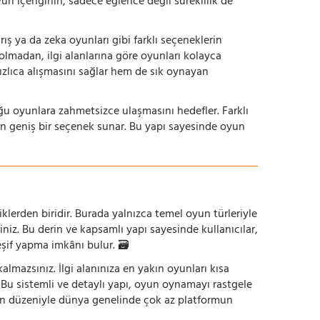
yun içeriğinin, sadece eğlence değil süreklilik de
ış ya da zeka oyunları gibi farklı seçeneklerin
bolmadan, ilgi alanlarına göre oyunları kolayca
hızlıca alışmasını sağlar hem de sık oynayan
uğu oyunlara zahmetsizce ulaşmasını hedefler. Farklı
in geniş bir seçenek sunar. Bu yapı sayesinde oyun
iklerden biridir. Burada yalnızca temel oyun türleriyle
iniz. Bu derin ve kapsamlı yapı sayesinde kullanıcılar,
eşif yapma imkânı bulur. 🗃️
mazsınız. İlgi alanınıza en yakın oyunları kısa
z. Bu sistemli ve detaylı yapı, oyun oynamayı rastgele
un düzeniyle dünya genelinde çok az platformun