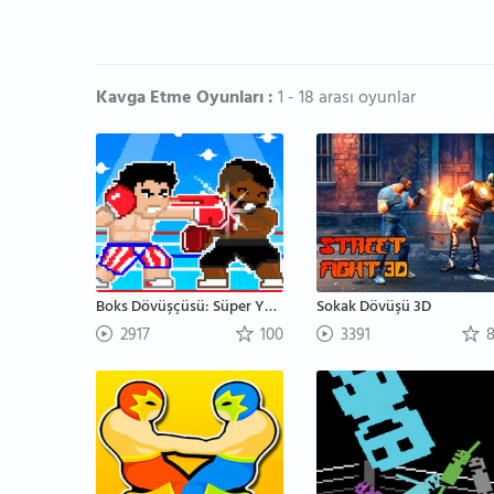
Kavga Etme Oyunları :
1 - 18 arası oyunlar
Boks Dövüşçüsü: Süper Yumruk
Sokak Dövüşü 3D
2917
100
3391
8