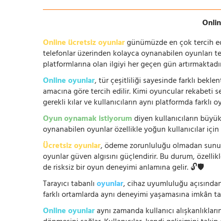
Onlin
Online ücretsiz oyunlar
günümüzde en çok tercih edile
telefonlar üzerinden kolayca oynanabilen oyunları te
platformlarına olan ilgiyi her geçen gün artırmaktadı
Online oyunlar
, tür çeşitliliği sayesinde farklı bek
amacına göre tercih edilir. Kimi oyuncular rekabeti se
gerekli kılar ve kullanıcıların aynı platformda farklı 
Oyun oynamak istiyorum
diyen kullanıcıların büyük
oynanabilen oyunlar özellikle yoğun kullanıcılar için
Ücretsiz oyunlar
, ödeme zorunluluğu olmadan sunuldu
oyunlar güven algısını güçlendirir. Bu durum, özellik
de risksiz bir oyun deneyimi anlamına gelir. 🔓🛡️
Tarayıcı tabanlı
oyunlar
, cihaz uyumluluğu açısından
farklı ortamlarda aynı deneyimi yaşamasına imkân tan
Online oyunlar
aynı zamanda kullanıcı alışkanlıklarını