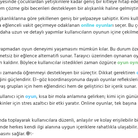
ayesinde çocuklardan yetişkinlere kadar geniş bir kitleye hitap ede
 çözme gibi becerileri destekleyen bir alışkanlık haline gelmiştir
şkanlıklarına göre şekillenen geniş bir yelpazeye sahiptir. Kimi kull
da eğlenceli vakit geçirmeye odaklanan
online oyunlar
ı seçer. Bu 
n, daha uzun ve detaylı yapımlar kullanıcıların oyunun içine çekil
e yapmadan oyun deneyimi yaşamasını mümkün kılar. Bu durum özell
hmetsiz bir eğlence alternatifi sunar. Tarayıcı üzerinden oynanan o
n kaldırır. Böylece kullanıcılar istedikleri zaman özgürce
oyun oyn
nı zamanda öğrenmeyi destekleyen bir süreçtir. Dikkat gerektiren
i güçlendirir. El–göz koordinasyonuna dayalı oyunlar refleksleri hı
 yaş grupları için hem eğlendirici hem de geliştirici bir içerik sunar
ullanıcı için
oyun
, kısa bir mola anlamına gelirken; kimi için gü
nler için stres azaltıcı bir etki yaratır. Online oyunlar, tek başına 
nda toplayarak kullanıcılara düzenli, anlaşılır ve kolay erişilebili
de herkes kendi ilgi alanına uygun içeriklere rahatlıkla ulaşabilir.
asını sağlar. 🌐✨