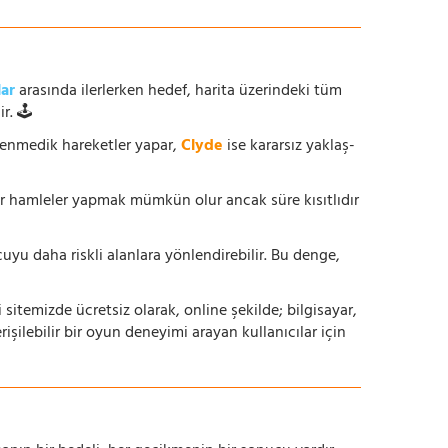
lar
arasında ilerlerken hedef, harita üzerindeki tüm
r. 🕹️
enmedik hareketler yapar,
Clyde
ise kararsız yaklaş-
ur hamleler yapmak mümkün olur ancak süre kısıtlıdır
yu daha riskli alanlara yönlendirebilir. Bu denge,
i sitemizde ücretsiz olarak, online şekilde; bilgisayar,
lebilir bir oyun deneyimi arayan kullanıcılar için