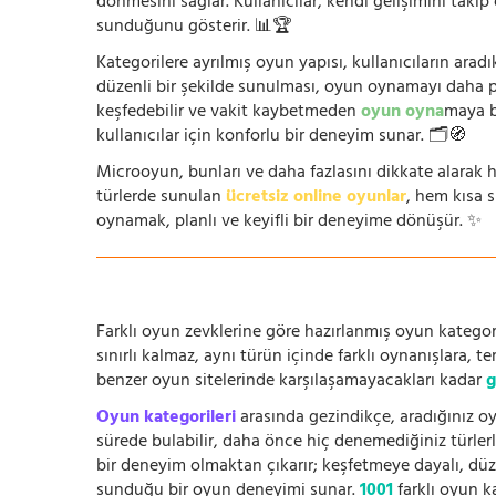
dönmesini sağlar. Kullanıcılar, kendi gelişimini takip
sunduğunu gösterir. 📊🏆
Kategorilere ayrılmış oyun yapısı, kullanıcıların arad
düzenli bir şekilde sunulması, oyun oynamayı daha prat
keşfedebilir ve vakit kaybetmeden
oyun oyna
maya b
kullanıcılar için konforlu bir deneyim sunar. 🗂️🧭
Microoyun, bunları ve daha fazlasını dikkate alarak h
türlerde sunulan
ücretsiz online oyunlar
, hem kısa 
oynamak, planlı ve keyifli bir deneyime dönüşür. ✨
Farklı oyun zevklerine göre hazırlanmış oyun kategori
sınırlı kalmaz, aynı türün içinde farklı oynanışlara, 
benzer oyun sitelerinde karşılaşamayacakları kadar
g
Oyun kategorileri
arasında gezindikçe, aradığınız oy
sürede bulabilir, daha önce hiç denemediğiniz türlerle
bir deneyim olmaktan çıkarır; keşfetmeye dayalı, düze
sunduğu bir oyun deneyimi sunar.
1001
farklı oyun k