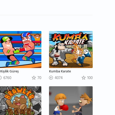
 Kişilik Güreş
Kumba Karate
6760
70
4074
100