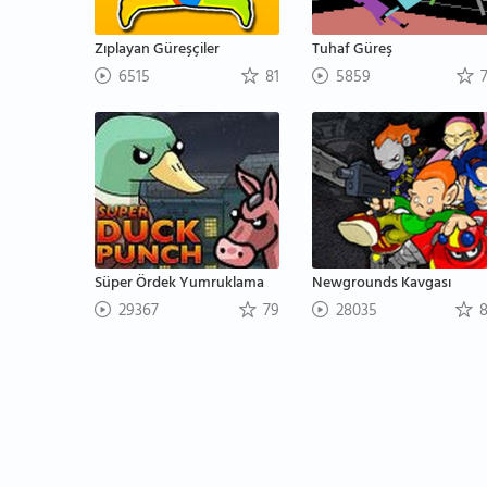
Zıplayan Güreşçiler
Tuhaf Güreş
6515
81
5859
7
Süper Ördek Yumruklama
Newgrounds Kavgası
29367
79
28035
8