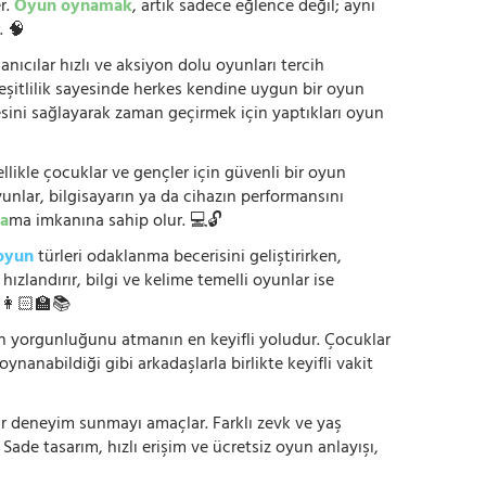
r.
Oyun oynamak
, artık sadece eğlence değil; aynı
. 🧠
anıcılar hızlı ve aksiyon dolu oyunları tercih
çeşitlilik sayesinde herkes kendine uygun bir oyun
mesini sağlayarak zaman geçirmek için yaptıkları oyun
ikle çocuklar ve gençler için güvenli bir oyun
yunlar, bilgisayarın ya da cihazın performansını
a
ma imkanına sahip olur. 💻🔓
oyun
türleri odaklanma becerisini geliştirirken,
zlandırır, bilgi ve kelime temelli oyunlar ise
. 👩🏻‍🏫📚
nün yorgunluğunu atmanın en keyifli yoludur. Çocuklar
oynanabildiği gibi arkadaşlarla birlikte keyifli vakit
r bir deneyim sunmayı amaçlar. Farklı zevk ve yaş
 Sade tasarım, hızlı erişim ve ücretsiz oyun anlayışı,