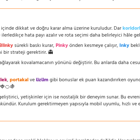
 içinde dikkat ve doğru karar alma üzerine kuruludur. Dar
koridor
lerledikçe hata payı azalır ve rota seçimi daha belirleyici hâle geli
Blinky
sürekli baskı kurar,
Pinky
önden kesmeye çalışır,
Inky
bekl
 bir strateji gerektirir. 👻
 sağlayarak kovalamacanın yönünü değiştirir. Bu anlarda daha ces
ilek
,
portakal
ve
üzüm
gibi bonuslar ek puan kazandırırken oyuncu
🍓🍊🍇
eliştirici, yetişkinler için ise nostaljik bir deneyim sunar. Bu evren
dür. Kurulum gerektirmeyen yapısıyla mobil uyumlu, hızlı ve erişi