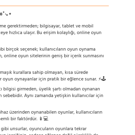
ɞ˚‧｡⋆
irme gerektirmeden; bilgisayar, tablet ve mobil
 hızlıca ulaşır. Bu erişim kolaylığı, online oyun
ı gibi birçok seçenek; kullanıcıların oyun oynama
m, online oyun sitelerinin geniş bir içerik sunmasını
armaşık kurallara sahip olmayan, kısa sürede
r oyun oynayanlar için pratik bir eğlence sunar. ⚡🕹️
tı bilgisi girmeden, üyelik şartı olmadan oynanan
 sebebidir. Aynı zamanda yetişkin kullanıcılar için
ihaz üzerinden oynanabilen oyunlar, kullanıcıların
emli bir faktördür. 📱💻
dı gibi unsurlar, oyuncuların oyunlara tekrar