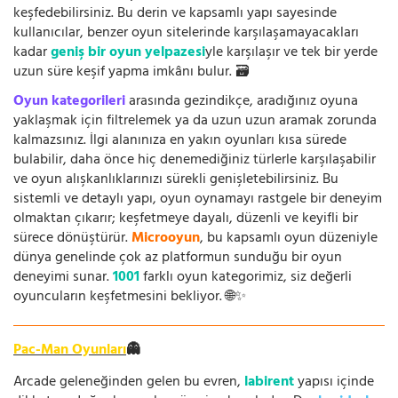
keşfedebilirsiniz. Bu derin ve kapsamlı yapı sayesinde
kullanıcılar, benzer oyun sitelerinde karşılaşamayacakları
kadar
geniş bir oyun yelpazesi
yle karşılaşır ve tek bir yerde
uzun süre keşif yapma imkânı bulur. 🗃️
Oyun kategorileri
arasında gezindikçe, aradığınız oyuna
yaklaşmak için filtrelemek ya da uzun uzun aramak zorunda
kalmazsınız. İlgi alanınıza en yakın oyunları kısa sürede
bulabilir, daha önce hiç denemediğiniz türlerle karşılaşabilir
ve oyun alışkanlıklarınızı sürekli genişletebilirsiniz. Bu
sistemli ve detaylı yapı, oyun oynamayı rastgele bir deneyim
olmaktan çıkarır; keşfetmeye dayalı, düzenli ve keyifli bir
sürece dönüştürür.
Microoyun
, bu kapsamlı oyun düzeniyle
dünya genelinde çok az platformun sunduğu bir oyun
deneyimi sunar.
1001
farklı oyun kategorimiz, siz değerli
oyuncuların keşfetmesini bekliyor. 🌐✨
Pac-Man Oyunları
👻
Arcade geleneğinden gelen bu evren,
labirent
yapısı içinde