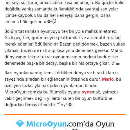
her şeyi susturur, ama sadece kısa bir an için. Bu güçler kalıcı
değildir; yanlış zamanda kullanıldığında avantaj saniyeler
içinde kaybolur. Bu da her ilerleyişi daha gergin, daha
anlamlı hâle getirir. ⭐🍄💥
Bölüm tasarımları oyuncuyu tek bir yola mahkûm etmez.
Gizli geçitler, görünmeyen platformlar ve alternatif rotalar;
merak edenleri ödüllendirir. Bazen geri dönmek, bazen yukarı
çıkmak, bazen de risk alıp kısa yolu denemek gerekir. Mario
dünyasının tekrar tekrar oynanmasının nedeni budur: Her
denemede başka bir detay, başka bir his ortaya çıkar. 🚩🧱
Bazı oyunlar vardır; temsil ettikleri dünya ve bıraktıkları iz
sayesinde sıradan bir eğlencenin ötesinde durur.
Mario
, bu
özel yeri fazlasıyla hak eden oyunlardan biridir.
MicroOyun.com’da bu ölümsüz oyunu
oyna
mak, yalnızca
vakit geçirmek değil; yıllardır süren bir oyun kültürüne
doğrudan temas etmektir. ⁺˚⋆｡°🍄₊
💎 MicroOyun
.com’da Oyun