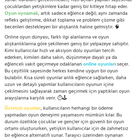
sunar. Kurulum gerektirmeden, hızlı açılan yapıları sayesinde
çocuklardan yetişkinlere kadar geniş bir kitleye hitap eder.
Oyun oynamak
, artık sadece eğlence değil; aynı zamanda
refleks geliştirme, dikkat toplama ve problem çözme gibi
becerileri destekleyen bir alışkanlık haline gelmiştir. 🧠
Online oyun dünyası, farklı ilgi alanlarına ve oyun
alışkanlıklarına göre şekillenen geniş bir yelpazeye sahiptir.
Kimi kullanıcılar hızlı ve aksiyon dolu oyunları tercih
ederken, kimileri daha sakin, düşünmeye dayalı ya da
eğlenceli vakit geçirmeye odaklanan
online oyunlar
ı seçer.
Bu çeşitlilik sayesinde herkes kendine uygun bir oyun
bulabilir. Kısa süreli oyunlar anlık eğlence sağlarken, daha
uzun ve detaylı yapımlar kullanıcıların oyunun içine
çekilmesini sağlayarak zaman geçirmek için yaptıkları oyun
arayışlarına karşılık verir. ⏱️🕹️
Ücretsiz oyunlar
, kullanıcıların herhangi bir ödeme
yapmadan oyun deneyimi yaşamasını mümkün kılar. Bu
durum özellikle çocuklar ve gençler için güvenli bir oyun
ortamı oluştururken, yetişkin kullanıcılar için de zahmetsiz
bir eğlence alternatifi sunar. Tarayıcı üzerinden oynanan