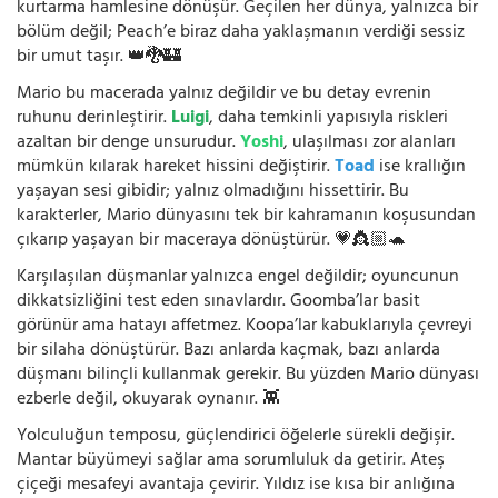
kurtarma hamlesine dönüşür. Geçilen her dünya, yalnızca bir
bölüm değil; Peach’e biraz daha yaklaşmanın verdiği sessiz
bir umut taşır. 👑🐉🏰
Mario bu macerada yalnız değildir ve bu detay evrenin
ruhunu derinleştirir.
Luigi
, daha temkinli yapısıyla riskleri
azaltan bir denge unsurudur.
Yoshi
, ulaşılması zor alanları
mümkün kılarak hareket hissini değiştirir.
Toad
ise krallığın
yaşayan sesi gibidir; yalnız olmadığını hissettirir. Bu
karakterler, Mario dünyasını tek bir kahramanın koşusundan
çıkarıp yaşayan bir maceraya dönüştürür. 💗👸🏼🐢
Karşılaşılan düşmanlar yalnızca engel değildir; oyuncunun
dikkatsizliğini test eden sınavlardır. Goomba’lar basit
görünür ama hatayı affetmez. Koopa’lar kabuklarıyla çevreyi
bir silaha dönüştürür. Bazı anlarda kaçmak, bazı anlarda
düşmanı bilinçli kullanmak gerekir. Bu yüzden Mario dünyası
ezberle değil, okuyarak oynanır. 👾
Yolculuğun temposu, güçlendirici öğelerle sürekli değişir.
Mantar büyümeyi sağlar ama sorumluluk da getirir. Ateş
çiçeği mesafeyi avantaja çevirir. Yıldız ise kısa bir anlığına