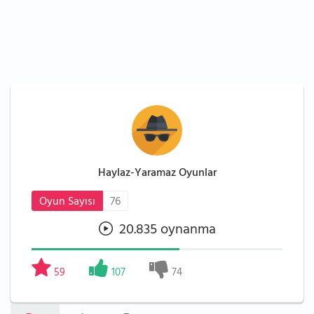
Haylaz-Yaramaz Oyunlar
Oyun Sayısı
76
20.835 oynanma
59
107
74