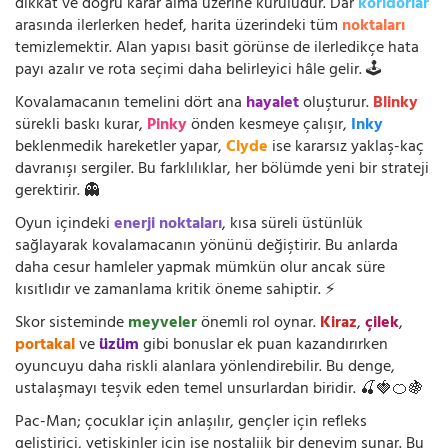
dikkat ve doğru karar alma üzerine kuruludur. Dar
koridorlar
arasında ilerlerken hedef, harita üzerindeki tüm
noktaları
temizlemektir. Alan yapısı basit görünse de ilerledikçe hata
payı azalır ve rota seçimi daha belirleyici hâle gelir. 🕹️
Kovalamacanın temelini dört ana
hayalet
oluşturur.
Blinky
sürekli baskı kurar,
Pinky
önden kesmeye çalışır,
Inky
beklenmedik hareketler yapar,
Clyde
ise kararsız yaklaş-kaç
davranışı sergiler. Bu farklılıklar, her bölümde yeni bir strateji
gerektirir. 👻
Oyun içindeki
enerji noktaları
, kısa süreli üstünlük
sağlayarak kovalamacanın yönünü değiştirir. Bu anlarda
daha cesur hamleler yapmak mümkün olur ancak süre
kısıtlıdır ve zamanlama kritik öneme sahiptir. ⚡
Skor sisteminde
meyveler
önemli rol oynar.
Kiraz
,
çilek
,
portakal
ve
üzüm
gibi bonuslar ek puan kazandırırken
oyuncuyu daha riskli alanlara yönlendirebilir. Bu denge,
ustalaşmayı teşvik eden temel unsurlardan biridir. 🍒🍓🍊🍇
Pac-Man; çocuklar için anlaşılır, gençler için refleks
geliştirici, yetişkinler için ise nostaljik bir deneyim sunar. Bu