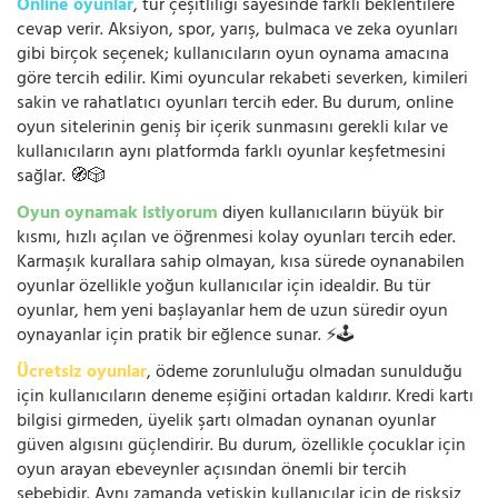
Online oyunlar
, tür çeşitliliği sayesinde farklı beklentilere
cevap verir. Aksiyon, spor, yarış, bulmaca ve zeka oyunları
gibi birçok seçenek; kullanıcıların oyun oynama amacına
göre tercih edilir. Kimi oyuncular rekabeti severken, kimileri
sakin ve rahatlatıcı oyunları tercih eder. Bu durum, online
oyun sitelerinin geniş bir içerik sunmasını gerekli kılar ve
kullanıcıların aynı platformda farklı oyunlar keşfetmesini
sağlar. 🧭🎲
Oyun oynamak istiyorum
diyen kullanıcıların büyük bir
kısmı, hızlı açılan ve öğrenmesi kolay oyunları tercih eder.
Karmaşık kurallara sahip olmayan, kısa sürede oynanabilen
oyunlar özellikle yoğun kullanıcılar için idealdir. Bu tür
oyunlar, hem yeni başlayanlar hem de uzun süredir oyun
oynayanlar için pratik bir eğlence sunar. ⚡🕹️
Ücretsiz oyunlar
, ödeme zorunluluğu olmadan sunulduğu
için kullanıcıların deneme eşiğini ortadan kaldırır. Kredi kartı
bilgisi girmeden, üyelik şartı olmadan oynanan oyunlar
güven algısını güçlendirir. Bu durum, özellikle çocuklar için
oyun arayan ebeveynler açısından önemli bir tercih
sebebidir. Aynı zamanda yetişkin kullanıcılar için de risksiz