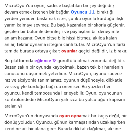
MicroOyun’da oyun, sadece başlatılan bir şey değildir;
devam etmek istenen bir bağdır.
Oyuncu 🧍‍♂️
, bıraktığı
yerden yeniden başlamak ister, çünkü oyunla kurduğu ilişki
yarım kalmayı sevmez. Bu bağ, kazanılan bir skorla güçlenir,
geçilen bir bölümle derinleşir ve paylaşılan bir deneyimle
anlam kazanır. Oyun bitse bile hissi bitmez; akılda kalan
anlar, tekrar oynama isteğini canlı tutar. MicroOyun’un farkı
tam da burada ortaya çıkar:
oyunlar
geçici değildir, iz bırakır.
Bu platformda
eğlence ✨
gürültülü olmak zorunda değildir.
Bazen sakin bir oyunda kaybolmak, bazen tek bir hamlenin
sonucunu düşünmek yeterlidir. MicroOyun, oyunu sadece
hız ve aksiyonla tanımlamaz; oyunun düşünceyle, dikkatle
ve sezgiyle kurduğu bağı da önemser. Bu yüzden her
oyuncu, kendi temposunda ilerleyebilir. Oyun, oyuncunun
kontrolündedir; MicroOyun yalnızca bu yolculuğun kapısını
aralar. 🚀
MicroOyun’un dünyasında
oyun oyna
mak bir kaçış değil, bir
dönüş yoludur. Oyuncu, günün karmaşasından uzaklaşırken
kendine ait bir alana girer. Burada dikkat dağılmaz, aksine