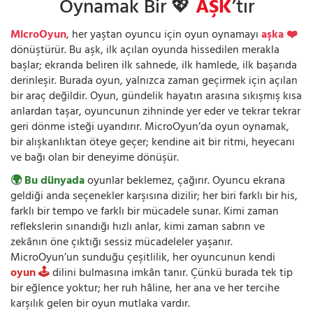
Oynamak Bir 💖
AŞK
’tır
MicroOyun
, her yaştan oyuncu için oyun oynamayı
aşka ❤️
dönüştürür. Bu aşk, ilk açılan oyunda hissedilen merakla
başlar; ekranda beliren ilk sahnede, ilk hamlede, ilk başarıda
derinleşir. Burada oyun, yalnızca zaman geçirmek için açılan
bir araç değildir. Oyun, gündelik hayatın arasına sıkışmış kısa
anlardan taşar, oyuncunun zihninde yer eder ve tekrar tekrar
geri dönme isteği uyandırır. MicroOyun’da oyun oynamak,
bir alışkanlıktan öteye geçer; kendine ait bir ritmi, heyecanı
ve bağı olan bir deneyime dönüşür.
🌍 Bu dünyada
oyunlar beklemez, çağırır. Oyuncu ekrana
geldiği anda seçenekler karşısına dizilir; her biri farklı bir his,
farklı bir tempo ve farklı bir mücadele sunar. Kimi zaman
reflekslerin sınandığı hızlı anlar, kimi zaman sabrın ve
zekânın öne çıktığı sessiz mücadeleler yaşanır.
MicroOyun’un sunduğu çeşitlilik, her oyuncunun kendi
oyun 🕹️
dilini bulmasına imkân tanır. Çünkü burada tek tip
bir eğlence yoktur; her ruh hâline, her ana ve her tercihe
karşılık gelen bir oyun mutlaka vardır.