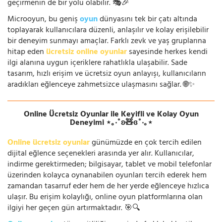
geçirmenin de bir yolu olabilir. 🎭🎉
Microoyun, bu geniş
oyun
dünyasını tek bir çatı altında
toplayarak kullanıcılara düzenli, anlaşılır ve kolay erişilebilir
bir deneyim sunmayı amaçlar. Farklı zevk ve yaş gruplarına
hitap eden
ücretsiz online oyunlar
sayesinde herkes kendi
ilgi alanına uygun içeriklere rahatlıkla ulaşabilir. Sade
tasarım, hızlı erişim ve ücretsiz oyun anlayışı, kullanıcıların
aradıkları eğlenceye zahmetsizce ulaşmasını sağlar. 🌐✨
Online Ücretsiz Oyunlar ile Keyifli ve Kolay Oyun
Deneyimi ⋆｡‧˚ʚ🧸ɞ˚‧｡⋆
Online ücretsiz oyunlar
günümüzde en çok tercih edilen
dijital eğlence seçenekleri arasında yer alır. Kullanıcılar,
indirme gerektirmeden; bilgisayar, tablet ve mobil telefonlar
üzerinden kolayca oynanabilen oyunları tercih ederek hem
zamandan tasarruf eder hem de her yerde eğlenceye hızlıca
ulaşır. Bu erişim kolaylığı, online oyun platformlarına olan
ilgiyi her geçen gün artırmaktadır. 🎯🔍