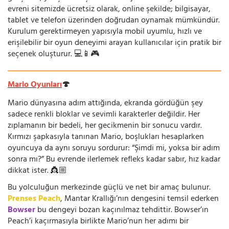
evreni sitemizde ücretsiz olarak, online şekilde; bilgisayar,
tablet ve telefon üzerinden doğrudan oynamak mümkündür.
Kurulum gerektirmeyen yapısıyla mobil uyumlu, hızlı ve
erişilebilir bir oyun deneyimi arayan kullanıcılar için pratik bir
seçenek oluşturur. 💻📱🎮
Mario Oyunları
🍄
Mario dünyasına adım attığında, ekranda gördüğün şey
sadece renkli bloklar ve sevimli karakterler değildir. Her
zıplamanın bir bedeli, her gecikmenin bir sonucu vardır.
Kırmızı şapkasıyla tanınan Mario, boşlukları hesaplarken
oyuncuya da aynı soruyu sordurur: “Şimdi mi, yoksa bir adım
sonra mı?” Bu evrende ilerlemek refleks kadar sabır, hız kadar
dikkat ister. 👸🏼
Bu yolculuğun merkezinde güçlü ve net bir amaç bulunur.
Prenses Peach
, Mantar Krallığı’nın dengesini temsil ederken
Bowser
bu dengeyi bozan kaçınılmaz tehdittir. Bowser’ın
Peach’i kaçırmasıyla birlikte Mario’nun her adımı bir