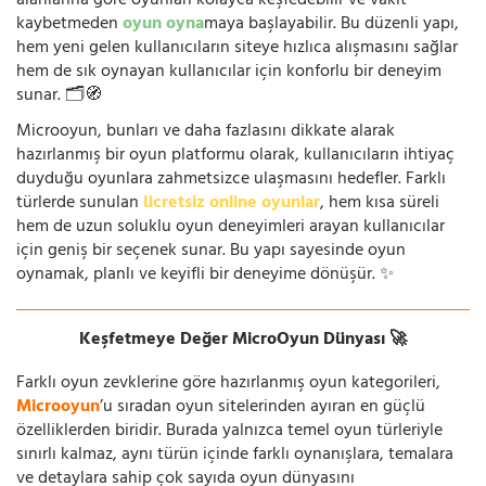
alanlarına göre oyunları kolayca keşfedebilir ve vakit
kaybetmeden
oyun oyna
maya başlayabilir. Bu düzenli yapı,
hem yeni gelen kullanıcıların siteye hızlıca alışmasını sağlar
hem de sık oynayan kullanıcılar için konforlu bir deneyim
sunar. 🗂️🧭
Microoyun, bunları ve daha fazlasını dikkate alarak
hazırlanmış bir oyun platformu olarak, kullanıcıların ihtiyaç
duyduğu oyunlara zahmetsizce ulaşmasını hedefler. Farklı
türlerde sunulan
ücretsiz online oyunlar
, hem kısa süreli
hem de uzun soluklu oyun deneyimleri arayan kullanıcılar
için geniş bir seçenek sunar. Bu yapı sayesinde oyun
oynamak, planlı ve keyifli bir deneyime dönüşür. ✨
Keşfetmeye Değer MicroOyun Dünyası 🚀
Farklı oyun zevklerine göre hazırlanmış oyun kategorileri,
Microoyun
’u sıradan oyun sitelerinden ayıran en güçlü
özelliklerden biridir. Burada yalnızca temel oyun türleriyle
sınırlı kalmaz, aynı türün içinde farklı oynanışlara, temalara
ve detaylara sahip çok sayıda oyun dünyasını