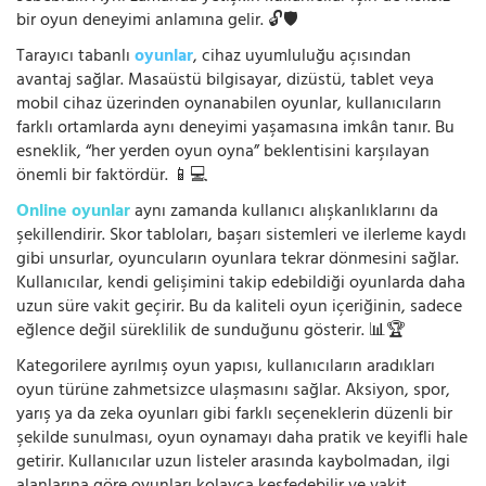
bir oyun deneyimi anlamına gelir. 🔓🛡️
Tarayıcı tabanlı
oyunlar
, cihaz uyumluluğu açısından
avantaj sağlar. Masaüstü bilgisayar, dizüstü, tablet veya
mobil cihaz üzerinden oynanabilen oyunlar, kullanıcıların
farklı ortamlarda aynı deneyimi yaşamasına imkân tanır. Bu
esneklik, “her yerden oyun oyna” beklentisini karşılayan
önemli bir faktördür. 📱💻
Online oyunlar
aynı zamanda kullanıcı alışkanlıklarını da
şekillendirir. Skor tabloları, başarı sistemleri ve ilerleme kaydı
gibi unsurlar, oyuncuların oyunlara tekrar dönmesini sağlar.
Kullanıcılar, kendi gelişimini takip edebildiği oyunlarda daha
uzun süre vakit geçirir. Bu da kaliteli oyun içeriğinin, sadece
eğlence değil süreklilik de sunduğunu gösterir. 📊🏆
Kategorilere ayrılmış oyun yapısı, kullanıcıların aradıkları
oyun türüne zahmetsizce ulaşmasını sağlar. Aksiyon, spor,
yarış ya da zeka oyunları gibi farklı seçeneklerin düzenli bir
şekilde sunulması, oyun oynamayı daha pratik ve keyifli hale
getirir. Kullanıcılar uzun listeler arasında kaybolmadan, ilgi