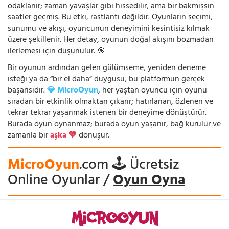
odaklanır; zaman yavaşlar gibi hissedilir, ama bir bakmışsın
saatler geçmiş. Bu etki, rastlantı değildir. Oyunların seçimi,
sunumu ve akışı, oyuncunun deneyimini kesintisiz kılmak
üzere şekillenir. Her detay, oyunun doğal akışını bozmadan
ilerlemesi için düşünülür. 🎯
Bir oyunun ardından gelen gülümseme, yeniden deneme
isteği ya da “bir el daha” duygusu, bu platformun gerçek
başarısıdır.
💎 MicroOyun
, her yaştan oyuncu için oyunu
sıradan bir etkinlik olmaktan çıkarır; hatırlanan, özlenen ve
tekrar tekrar yaşanmak istenen bir deneyime dönüştürür.
Burada oyun oynanmaz; burada oyun yaşanır, bağ kurulur ve
zamanla bir
aşka 💖
dönüşür.
MicroOyun
.com 🕹️ Ücretsiz
Online Oyunlar /
Oyun Oyna