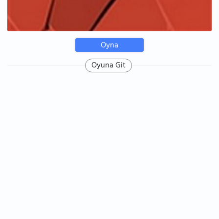
Oyna
Oyuna Git