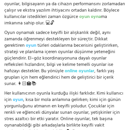
oyunlar, bilgisayarın ya da cihazın performansını zorlamadan
çalışır ve ekstra yazılım ihtiyacını ortadan kaldırır. Böylece
kullanıcılar istedikleri zaman özgürce
oyun oyna
ma
imkanına sahip olur. 💻🔓
Oyun oynamak sadece keyifli bir alışkanlık değil, aynı
zamanda öğrenmeyi destekleyen bir süreçtir. Dikkat
gerektiren
oyun
türleri odaklanma becerisini geliştirirken,
strateji ve planlama içeren oyunlar düşünme yeteneğini
güçlendirir. El–göz koordinasyonuna dayalı oyunlar
refleksleri hızlandırır, bilgi ve kelime temelli oyunlar ise
hafızayı destekler. Bu yönüyle
online oyunlar
, farklı yaş
grupları için hem eğlendirici hem de geliştirici bir içerik
sunar. 👩🏻‍🏫📚
Her kullanıcının oyunla kurduğu ilişki farklıdır. Kimi kullanıcı
için
oyun
, kısa bir mola anlamına gelirken; kimi için günün
yorgunluğunu atmanın en keyifli yoludur. Çocuklar için
renkli ve eğlenceli dünyalar sunan oyunlar, yetişkinler için
stres azaltıcı bir etki yaratır. Online oyunlar, tek başına
oynanabildiği gibi arkadaşlarla birlikte keyifli vakit