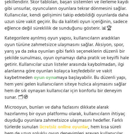
şekillendirir. Skor tabloları, başarı sistemleri ve ilerleme kaydı
gibi unsurlar, oyuncuların oyunlara tekrar dönmesini sağlar.
Kullanıcılar, kendi gelişimini takip edebildiği oyunlarda daha
uzun süre vakit geçirir. Bu da kaliteli oyun içeriğinin, sadece
eğlence değil süreklilik de sunduğunu gösterir. 📊🏆
Kategorilere ayrılmış oyun yapısı, kullanıcıların aradıkları
oyun türüne zahmetsizce ulaşmasını sağlar. Aksiyon, spor,
yarış ya da zeka oyunları gibi farklı seçeneklerin düzenli bir
şekilde sunulması, oyun oynamayı daha pratik ve keyifli hale
getirir. Kullanıcılar uzun listeler arasında kaybolmadan, ilgi
alanlarına göre oyunları kolayca keşfedebilir ve vakit
kaybetmeden
oyun oyna
maya başlayabilir. Bu düzenli yapı,
hem yeni gelen kullanıcıların siteye hızlıca alışmasını sağlar
hem de sık oynayan kullanıcılar için konforlu bir deneyim
sunar. 🗂️🧭
Microoyun, bunları ve daha fazlasını dikkate alarak
hazırlanmış bir oyun platformu olarak, kullanıcıların ihtiyaç
duyduğu oyunlara zahmetsizce ulaşmasını hedefler. Farklı
türlerde sunulan
ücretsiz online oyunlar
, hem kısa süreli
hem de uzun soluklu oyun deneyimleri arayan kullanıcılar