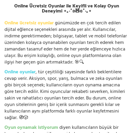
Online Ücretsiz Oyunlar ile Keyifli ve Kolay Oyun
Deneyimi ⋆｡‧˚ʚ🧸ɞ˚‧｡⋆
Online ücretsiz oyunlar
günümüzde en çok tercih edilen
dijital eğlence seçenekleri arasında yer alır. Kullanıcılar,
indirme gerektirmeden; bilgisayar, tablet ve mobil telefonlar
üzerinden kolayca oynanabilen oyunları tercih ederek hem
zamandan tasarruf eder hem de her yerde eğlenceye hızlıca
ulaşır. Bu erişim kolaylığı, online oyun platformlarına olan
ilgiyi her geçen gün artırmaktadır. 🎯🔍
Online oyunlar
, tür çeşitliliği sayesinde farklı beklentilere
cevap verir. Aksiyon, spor, yarış, bulmaca ve zeka oyunları
gibi birçok seçenek; kullanıcıların oyun oynama amacına
göre tercih edilir. Kimi oyuncular rekabeti severken, kimileri
sakin ve rahatlatıcı oyunları tercih eder. Bu durum, online
oyun sitelerinin geniş bir içerik sunmasını gerekli kılar ve
kullanıcıların aynı platformda farklı oyunlar keşfetmesini
sağlar. 🧭🎲
Oyun oynamak istiyorum
diyen kullanıcıların büyük bir