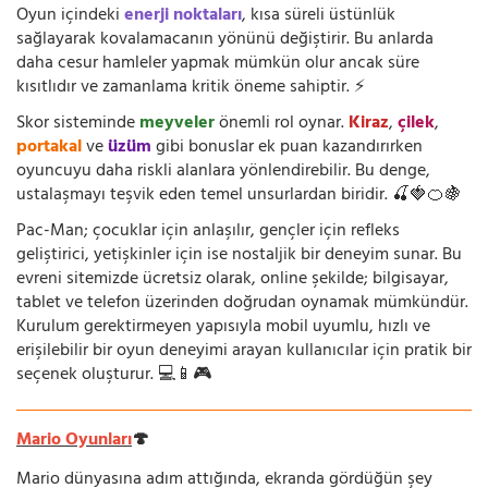
Oyun içindeki
enerji noktaları
, kısa süreli üstünlük
sağlayarak kovalamacanın yönünü değiştirir. Bu anlarda
daha cesur hamleler yapmak mümkün olur ancak süre
kısıtlıdır ve zamanlama kritik öneme sahiptir. ⚡
Skor sisteminde
meyveler
önemli rol oynar.
Kiraz
,
çilek
,
portakal
ve
üzüm
gibi bonuslar ek puan kazandırırken
oyuncuyu daha riskli alanlara yönlendirebilir. Bu denge,
ustalaşmayı teşvik eden temel unsurlardan biridir. 🍒🍓🍊🍇
Pac-Man; çocuklar için anlaşılır, gençler için refleks
geliştirici, yetişkinler için ise nostaljik bir deneyim sunar. Bu
evreni sitemizde ücretsiz olarak, online şekilde; bilgisayar,
tablet ve telefon üzerinden doğrudan oynamak mümkündür.
Kurulum gerektirmeyen yapısıyla mobil uyumlu, hızlı ve
erişilebilir bir oyun deneyimi arayan kullanıcılar için pratik bir
seçenek oluşturur. 💻📱🎮
Mario Oyunları
🍄
Mario dünyasına adım attığında, ekranda gördüğün şey