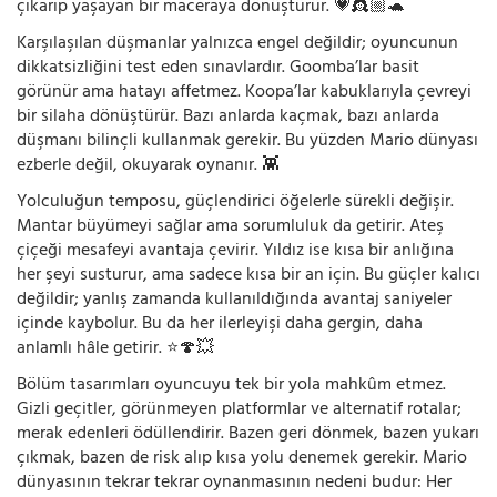
çıkarıp yaşayan bir maceraya dönüştürür. 💗👸🏼🐢
Karşılaşılan düşmanlar yalnızca engel değildir; oyuncunun
dikkatsizliğini test eden sınavlardır. Goomba’lar basit
görünür ama hatayı affetmez. Koopa’lar kabuklarıyla çevreyi
bir silaha dönüştürür. Bazı anlarda kaçmak, bazı anlarda
düşmanı bilinçli kullanmak gerekir. Bu yüzden Mario dünyası
ezberle değil, okuyarak oynanır. 👾
Yolculuğun temposu, güçlendirici öğelerle sürekli değişir.
Mantar büyümeyi sağlar ama sorumluluk da getirir. Ateş
çiçeği mesafeyi avantaja çevirir. Yıldız ise kısa bir anlığına
her şeyi susturur, ama sadece kısa bir an için. Bu güçler kalıcı
değildir; yanlış zamanda kullanıldığında avantaj saniyeler
içinde kaybolur. Bu da her ilerleyişi daha gergin, daha
anlamlı hâle getirir. ⭐🍄💥
Bölüm tasarımları oyuncuyu tek bir yola mahkûm etmez.
Gizli geçitler, görünmeyen platformlar ve alternatif rotalar;
merak edenleri ödüllendirir. Bazen geri dönmek, bazen yukarı
çıkmak, bazen de risk alıp kısa yolu denemek gerekir. Mario
dünyasının tekrar tekrar oynanmasının nedeni budur: Her