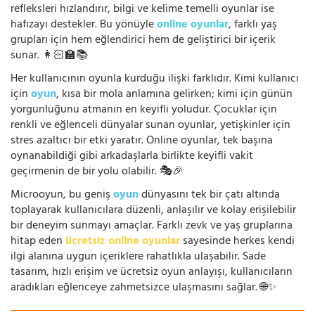
refleksleri hızlandırır, bilgi ve kelime temelli oyunlar ise
hafızayı destekler. Bu yönüyle
online oyunlar
, farklı yaş
grupları için hem eğlendirici hem de geliştirici bir içerik
sunar. 👩🏻‍🏫📚
Her kullanıcının oyunla kurduğu ilişki farklıdır. Kimi kullanıcı
için
oyun
, kısa bir mola anlamına gelirken; kimi için günün
yorgunluğunu atmanın en keyifli yoludur. Çocuklar için
renkli ve eğlenceli dünyalar sunan oyunlar, yetişkinler için
stres azaltıcı bir etki yaratır. Online oyunlar, tek başına
oynanabildiği gibi arkadaşlarla birlikte keyifli vakit
geçirmenin de bir yolu olabilir. 🎭🎉
Microoyun, bu geniş
oyun
dünyasını tek bir çatı altında
toplayarak kullanıcılara düzenli, anlaşılır ve kolay erişilebilir
bir deneyim sunmayı amaçlar. Farklı zevk ve yaş gruplarına
hitap eden
ücretsiz online oyunlar
sayesinde herkes kendi
ilgi alanına uygun içeriklere rahatlıkla ulaşabilir. Sade
tasarım, hızlı erişim ve ücretsiz oyun anlayışı, kullanıcıların
aradıkları eğlenceye zahmetsizce ulaşmasını sağlar. 🌐✨