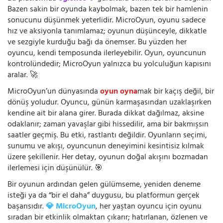
Bazen sakin bir oyunda kaybolmak, bazen tek bir hamlenin
sonucunu düşünmek yeterlidir. MicroOyun, oyunu sadece
hız ve aksiyonla tanımlamaz; oyunun düşünceyle, dikkatle
ve sezgiyle kurduğu bağı da önemser. Bu yüzden her
oyuncu, kendi temposunda ilerleyebilir. Oyun, oyuncunun
kontrolündedir; MicroOyun yalnızca bu yolculuğun kapısını
aralar. 🚀
MicroOyun’un dünyasında
oyun oyna
mak bir kaçış değil, bir
dönüş yoludur. Oyuncu, günün karmaşasından uzaklaşırken
kendine ait bir alana girer. Burada dikkat dağılmaz, aksine
odaklanır; zaman yavaşlar gibi hissedilir, ama bir bakmışsın
saatler geçmiş. Bu etki, rastlantı değildir. Oyunların seçimi,
sunumu ve akışı, oyuncunun deneyimini kesintisiz kılmak
üzere şekillenir. Her detay, oyunun doğal akışını bozmadan
ilerlemesi için düşünülür. 🎯
Bir oyunun ardından gelen gülümseme, yeniden deneme
isteği ya da “bir el daha” duygusu, bu platformun gerçek
başarısıdır.
💎 MicroOyun
, her yaştan oyuncu için oyunu
sıradan bir etkinlik olmaktan çıkarır; hatırlanan, özlenen ve