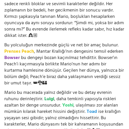
sadece renkli bloklar ve sevimli karakterler değildir. Her
zıplamanın bir bedeli, her gecikmenin bir sonucu vardır.
Kırmızı şapkasıyla tanınan Mario, boşlukları hesaplarken
oyuncuya da aynı soruyu sordurur: “Şimdi mi, yoksa bir adım
sonra mı?” Bu evrende ilerlemek refleks kadar sabır, hız kadar
dikkat ister. 👸🏼
Bu yolculuğun merkezinde güçlü ve net bir amaç bulunur.
Prenses Peach
, Mantar Krallığı’nın dengesini temsil ederken
Bowser
bu dengeyi bozan kaçınılmaz tehdittir. Bowser’ın
Peach’i kaçırmasıyla birlikte Mario’nun her adımı bir
kurtarma hamlesine dönüşür. Geçilen her dünya, yalnızca bir
bölüm değil; Peach’e biraz daha yaklaşmanın verdiği sessiz
bir umut taşır. 👑🐉🏰
Mario bu macerada yalnız değildir ve bu detay evrenin
ruhunu derinleştirir.
Luigi
, daha temkinli yapısıyla riskleri
azaltan bir denge unsurudur.
Yoshi
, ulaşılması zor alanları
mümkün kılarak hareket hissini değiştirir.
Toad
ise krallığın
yaşayan sesi gibidir; yalnız olmadığını hissettirir. Bu
karakterler, Mario dünyasını tek bir kahramanın koşusundan