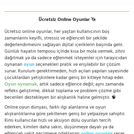
Ücretsiz Online Oyunlar 🦄
Ücretsiz online oyunlar, her yaştan kullanıcının boş
zamanlarını keyifli, stressiz ve eğlenceli bir şekilde
değerlendirmesini sağlayan dijital içeriklerin başında gelir.
Günlük hayatın temposu içinde kısa bir mola vermek, zihni
dağıtmak ya da sadece eğlenmek isteyenler için tarayıcıdan
oynanan
oyun
seçenekleri pratik ve erişilebilir bir çözüm
sunar. Kurulum gerektirmeden, hızlı açılan yapıları sayesinde
çocuklardan yetişkinlere kadar geniş bir kitleye hitap eder.
Oyun oynamak
, artık sadece eğlence değil; aynı zamanda
refleks geliştirme, dikkat toplama ve problem çözme gibi
becerileri destekleyen bir alışkanlık haline gelmiştir. 🧠
Online oyun dünyası, farklı ilgi alanlarına ve oyun
alışkanlıklarına göre şekillenen geniş bir yelpazeye sahiptir.
Kimi kullanıcılar hızlı ve aksiyon dolu oyunları tercih
ederken, kimileri daha sakin, düşünmeye dayalı ya da
eğlenceli vakit geçirmeye odaklanan
online oyunlar
ı seçer.