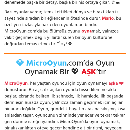
denemede başka bir detay, başka bir his ortaya çıkar. 🚩🧱
Bazı oyunlar vardır; temsil ettikleri dünya ve bıraktıkları iz
sayesinde sıradan bir eğlencenin ötesinde durur.
Mario
, bu
özel yeri fazlasıyla hak eden oyunlardan biridir.
MicroOyun.com’da bu ölümsüz oyunu
oyna
mak, yalnızca
vakit geçirmek değil; yıllardır süren bir oyun kültürüne
doğrudan temas etmektir. ⁺˚⋆｡°🍄₊
💎 MicroOyun
.com’da Oyun
Oynamak Bir 💖
AŞK
’tır
MicroOyun
, her yaştan oyuncu için oyun oynamayı
aşka ❤️
dönüştürür. Bu aşk, ilk açılan oyunda hissedilen merakla
başlar; ekranda beliren ilk sahnede, ilk hamlede, ilk başarıda
derinleşir. Burada oyun, yalnızca zaman geçirmek için açılan
bir araç değildir. Oyun, gündelik hayatın arasına sıkışmış kısa
anlardan taşar, oyuncunun zihninde yer eder ve tekrar tekrar
geri dönme isteği uyandırır. MicroOyun’da oyun oynamak,
bir alışkanlıktan öteye geçer; kendine ait bir ritmi, heyecanı