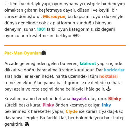
sistemli ve detaylı yapı, oyun oynamayı rastgele bir deneyim
olmaktan çıkarır; keşfetmeye dayalı, düzenli ve keyifli bir
sürece dönüştürür.
Microoyun
, bu kapsamlı oyun düzeniyle
dünya genelinde çok az platformun sunduğu bir oyun
deneyimi sunar.
1001
farklı oyun kategorimiz, siz değerli
oyuncuların keşfetmesini bekliyor. 🌐✨
Pac-Man Oyunları
👻
Arcade geleneğinden gelen bu evren,
labirent
yapısı içinde
dikkat ve doğru karar alma üzerine kuruludur. Dar
koridorlar
arasında ilerlerken hedef, harita üzerindeki tüm
noktaları
temizlemektir. Alan yapısı basit görünse de ilerledikçe hata
payı azalır ve rota seçimi daha belirleyici hâle gelir. 🕹️
Kovalamacanın temelini dört ana
hayalet
oluşturur.
Blinky
sürekli baskı kurar,
Pinky
önden kesmeye çalışır,
Inky
beklenmedik hareketler yapar,
Clyde
ise kararsız yaklaş-kaç
davranışı sergiler. Bu farklılıklar, her bölümde yeni bir strateji
gerektirir. 👻