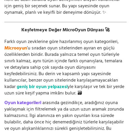
için geniş bir seçenek sunar. Bu yapı sayesinde oyun
oynamak, planlı ve keyifli bir deneyime dönüşür. ✨
Keşfetmeye Değer MicroOyun Dünyası 🚀
Farklı oyun zevklerine göre hazırlanmış oyun kategorileri,
Microoyun
’u sıradan oyun sitelerinden ayıran en güçlü
özelliklerden biridir. Burada yalnızca temel oyun türleriyle
sınırlı kalmaz, aynı türün içinde farklı oynanışlara, temalara
ve detaylara sahip çok sayıda oyun dünyasını
keşfedebilirsiniz. Bu derin ve kapsamlı yapı sayesinde
kullanıcılar, benzer oyun sitelerinde karşılaşamayacakları
kadar
geniş bir oyun yelpazesi
yle karşılaşır ve tek bir yerde
uzun süre keşif yapma imkânı bulur. 🗃️
Oyun kategorileri
arasında gezindikçe, aradığınız oyuna
yaklaşmak için filtrelemek ya da uzun uzun aramak zorunda
kalmazsınız. İlgi alanınıza en yakın oyunları kısa sürede
bulabilir, daha önce hiç denemediğiniz türlerle karşılaşabilir
ve oyun alışkanlıklarınızı sürekli genişletebilirsiniz. Bu