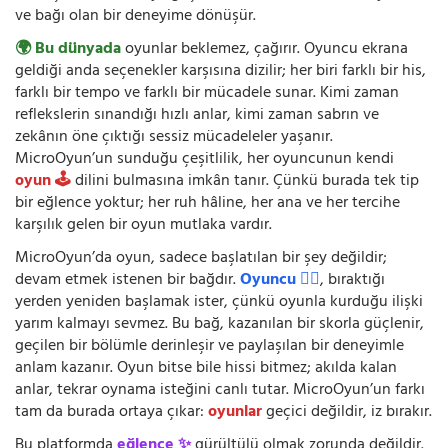
ve bağı olan bir deneyime dönüşür.
🌍 Bu dünyada
oyunlar beklemez, çağırır. Oyuncu ekrana
geldiği anda seçenekler karşısına dizilir; her biri farklı bir his,
farklı bir tempo ve farklı bir mücadele sunar. Kimi zaman
reflekslerin sınandığı hızlı anlar, kimi zaman sabrın ve
zekânın öne çıktığı sessiz mücadeleler yaşanır.
MicroOyun’un sunduğu çeşitlilik, her oyuncunun kendi
oyun 🕹️
dilini bulmasına imkân tanır. Çünkü burada tek tip
bir eğlence yoktur; her ruh hâline, her ana ve her tercihe
karşılık gelen bir oyun mutlaka vardır.
MicroOyun’da oyun, sadece başlatılan bir şey değildir;
devam etmek istenen bir bağdır.
Oyuncu 🧍‍♂️
, bıraktığı
yerden yeniden başlamak ister, çünkü oyunla kurduğu ilişki
yarım kalmayı sevmez. Bu bağ, kazanılan bir skorla güçlenir,
geçilen bir bölümle derinleşir ve paylaşılan bir deneyimle
anlam kazanır. Oyun bitse bile hissi bitmez; akılda kalan
anlar, tekrar oynama isteğini canlı tutar. MicroOyun’un farkı
tam da burada ortaya çıkar:
oyunlar
geçici değildir, iz bırakır.
Bu platformda
eğlence ✨
gürültülü olmak zorunda değildir.