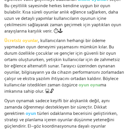
Bu çeşitlilik sayesinde herkes kendine uygun bir oyun
bulabilir. Kısa süreli oyunlar anlık eğlence sağlarken, daha
uzun ve detaylı yapımlar kullanıcıların oyunun içine
çekilmesini sağlayarak zaman geçirmek için yaptıkları oyun
arayışlarına karşılık verir. ⏱️🕹️
Ücretsiz oyunlar
, kullanıcıların herhangi bir ödeme
yapmadan oyun deneyimi yaşamasını mümkün kılar. Bu
durum özellikle çocuklar ve gençler için güvenli bir oyun
ortamı oluştururken, yetişkin kullanıcılar için de zahmetsiz
bir eğlence alternatifi sunar. Tarayıcı üzerinden oynanan
oyunlar, bilgisayarın ya da cihazın performansını zorlamadan
çalışır ve ekstra yazılım ihtiyacını ortadan kaldırır. Böylece
kullanıcılar istedikleri zaman özgürce
oyun oyna
ma
imkanına sahip olur. 💻🔓
Oyun oynamak sadece keyifli bir alışkanlık değil, aynı
zamanda öğrenmeyi destekleyen bir süreçtir. Dikkat
gerektiren
oyun
türleri odaklanma becerisini geliştirirken,
strateji ve planlama içeren oyunlar düşünme yeteneğini
güçlendirir. El–göz koordinasyonuna dayalı oyunlar