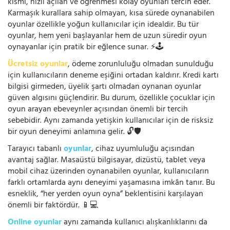
kısmı, hızlı açılan ve öğrenmesi kolay oyunları tercih eder.
Karmaşık kurallara sahip olmayan, kısa sürede oynanabilen
oyunlar özellikle yoğun kullanıcılar için idealdir. Bu tür
oyunlar, hem yeni başlayanlar hem de uzun süredir oyun
oynayanlar için pratik bir eğlence sunar. ⚡🕹️
Ücretsiz oyunlar
, ödeme zorunluluğu olmadan sunulduğu
için kullanıcıların deneme eşiğini ortadan kaldırır. Kredi kartı
bilgisi girmeden, üyelik şartı olmadan oynanan oyunlar
güven algısını güçlendirir. Bu durum, özellikle çocuklar için
oyun arayan ebeveynler açısından önemli bir tercih
sebebidir. Aynı zamanda yetişkin kullanıcılar için de risksiz
bir oyun deneyimi anlamına gelir. 🔓🛡️
Tarayıcı tabanlı
oyunlar
, cihaz uyumluluğu açısından
avantaj sağlar. Masaüstü bilgisayar, dizüstü, tablet veya
mobil cihaz üzerinden oynanabilen oyunlar, kullanıcıların
farklı ortamlarda aynı deneyimi yaşamasına imkân tanır. Bu
esneklik, “her yerden oyun oyna” beklentisini karşılayan
önemli bir faktördür. 📱💻
Online oyunlar
aynı zamanda kullanıcı alışkanlıklarını da