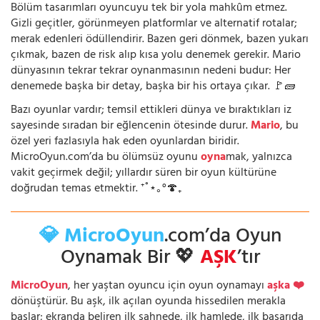
Bölüm tasarımları oyuncuyu tek bir yola mahkûm etmez.
Gizli geçitler, görünmeyen platformlar ve alternatif rotalar;
merak edenleri ödüllendirir. Bazen geri dönmek, bazen yukarı
çıkmak, bazen de risk alıp kısa yolu denemek gerekir. Mario
dünyasının tekrar tekrar oynanmasının nedeni budur: Her
denemede başka bir detay, başka bir his ortaya çıkar. 🚩🧱
Bazı oyunlar vardır; temsil ettikleri dünya ve bıraktıkları iz
sayesinde sıradan bir eğlencenin ötesinde durur.
Mario
, bu
özel yeri fazlasıyla hak eden oyunlardan biridir.
MicroOyun.com’da bu ölümsüz oyunu
oyna
mak, yalnızca
vakit geçirmek değil; yıllardır süren bir oyun kültürüne
doğrudan temas etmektir. ⁺˚⋆｡°🍄₊
💎 MicroOyun
.com’da Oyun
Oynamak Bir 💖
AŞK
’tır
MicroOyun
, her yaştan oyuncu için oyun oynamayı
aşka ❤️
dönüştürür. Bu aşk, ilk açılan oyunda hissedilen merakla
başlar; ekranda beliren ilk sahnede, ilk hamlede, ilk başarıda