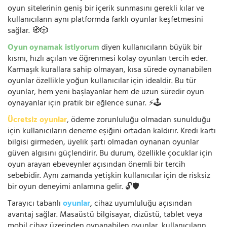
oyun sitelerinin geniş bir içerik sunmasını gerekli kılar ve
kullanıcıların aynı platformda farklı oyunlar keşfetmesini
sağlar. 🧭🎲
Oyun oynamak istiyorum
diyen kullanıcıların büyük bir
kısmı, hızlı açılan ve öğrenmesi kolay oyunları tercih eder.
Karmaşık kurallara sahip olmayan, kısa sürede oynanabilen
oyunlar özellikle yoğun kullanıcılar için idealdir. Bu tür
oyunlar, hem yeni başlayanlar hem de uzun süredir oyun
oynayanlar için pratik bir eğlence sunar. ⚡🕹️
Ücretsiz oyunlar
, ödeme zorunluluğu olmadan sunulduğu
için kullanıcıların deneme eşiğini ortadan kaldırır. Kredi kartı
bilgisi girmeden, üyelik şartı olmadan oynanan oyunlar
güven algısını güçlendirir. Bu durum, özellikle çocuklar için
oyun arayan ebeveynler açısından önemli bir tercih
sebebidir. Aynı zamanda yetişkin kullanıcılar için de risksiz
bir oyun deneyimi anlamına gelir. 🔓🛡️
Tarayıcı tabanlı
oyunlar
, cihaz uyumluluğu açısından
avantaj sağlar. Masaüstü bilgisayar, dizüstü, tablet veya
mobil cihaz üzerinden oynanabilen oyunlar, kullanıcıların