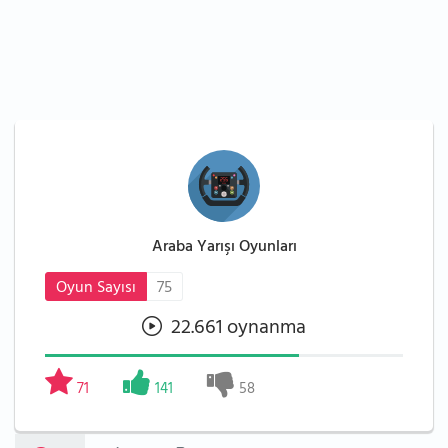
Araba Yarışı Oyunları
Oyun Sayısı
75
22.661 oynanma
71
141
58