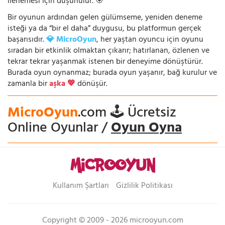
ilerlemesi için düşünülür. 🎯
Bir oyunun ardından gelen gülümseme, yeniden deneme
isteği ya da “bir el daha” duygusu, bu platformun gerçek
başarısıdır.
💎 MicroOyun
, her yaştan oyuncu için oyunu
sıradan bir etkinlik olmaktan çıkarır; hatırlanan, özlenen ve
tekrar tekrar yaşanmak istenen bir deneyime dönüştürür.
Burada oyun oynanmaz; burada oyun yaşanır, bağ kurulur ve
zamanla bir
aşka 💖
dönüşür.
MicroOyun
.com 🕹️ Ücretsiz
Online Oyunlar /
Oyun Oyna
Kullanım Şartları
Gizlilik Politikası
Copyright © 2009 - 2026 microoyun.com