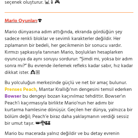
seçenek oluşturur. 💻📱🎮
Mario Oyunları
🍄
Mario dünyasına adım attığında, ekranda gördüğün şey
sadece renkli bloklar ve sevimli karakterler değildir. Her
zıplamanın bir bedeli, her gecikmenin bir sonucu vardır.
Kırmızı şapkasıyla tanınan Mario, boşlukları hesaplarken
oyuncuya da aynı soruyu sordurur: “Şimdi mi, yoksa bir adım
sonra mı?” Bu evrende ilerlemek refleks kadar sabır, hız kadar
dikkat ister. 👸🏼
Bu yolculuğun merkezinde güçlü ve net bir amaç bulunur.
Prenses Peach
, Mantar Krallığı’nın dengesini temsil ederken
Bowser
bu dengeyi bozan kaçınılmaz tehdittir. Bowser’ın
Peach’i kaçırmasıyla birlikte Mario’nun her adımı bir
kurtarma hamlesine dönüşür. Geçilen her dünya, yalnızca bir
bölüm değil; Peach’e biraz daha yaklaşmanın verdiği sessiz
bir umut taşır. 👑🐉🏰
Mario bu macerada yalnız değildir ve bu detay evrenin