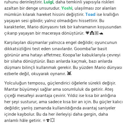
ruhunu derinleştirir.
Luigi
, daha temkinli yapısıyla riskleri
azaltan bir denge unsurudur.
Yoshi
, ulaşılması zor alanları
mümkün kılarak hareket hissini değiştirir.
Toad
ise krallığın
yaşayan sesi gibidir; yalnız olmadığını hissettirir. Bu
karakterler, Mario dünyasını tek bir kahramanın koşusundan
çıkarıp yaşayan bir maceraya dönüştürür. 💗👸🏼🐢
Karşılaşılan düşmanlar yalnızca engel değildir; oyuncunun
dikkatsizliğini test eden sınavlardır. Goomba’lar basit
görünür ama hatayı affetmez. Koopa’lar kabuklarıyla çevreyi
bir silaha dönüştürür. Bazı anlarda kaçmak, bazı anlarda
düşmanı bilinçli kullanmak gerekir. Bu yüzden Mario dünyası
ezberle değil, okuyarak oynanır. 👾
Yolculuğun temposu, güçlendirici öğelerle sürekli değişir.
Mantar büyümeyi sağlar ama sorumluluk da getirir. Ateş
çiçeği mesafeyi avantaja çevirir. Yıldız ise kısa bir anlığına
her şeyi susturur, ama sadece kısa bir an için. Bu güçler kalıcı
değildir; yanlış zamanda kullanıldığında avantaj saniyeler
içinde kaybolur. Bu da her ilerleyişi daha gergin, daha
anlamlı hâle getirir. ⭐🍄💥