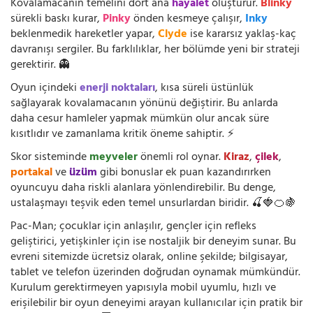
Kovalamacanın temelini dört ana
hayalet
oluşturur.
Blinky
sürekli baskı kurar,
Pinky
önden kesmeye çalışır,
Inky
beklenmedik hareketler yapar,
Clyde
ise kararsız yaklaş-kaç
davranışı sergiler. Bu farklılıklar, her bölümde yeni bir strateji
gerektirir. 👻
Oyun içindeki
enerji noktaları
, kısa süreli üstünlük
sağlayarak kovalamacanın yönünü değiştirir. Bu anlarda
daha cesur hamleler yapmak mümkün olur ancak süre
kısıtlıdır ve zamanlama kritik öneme sahiptir. ⚡
Skor sisteminde
meyveler
önemli rol oynar.
Kiraz
,
çilek
,
portakal
ve
üzüm
gibi bonuslar ek puan kazandırırken
oyuncuyu daha riskli alanlara yönlendirebilir. Bu denge,
ustalaşmayı teşvik eden temel unsurlardan biridir. 🍒🍓🍊🍇
Pac-Man; çocuklar için anlaşılır, gençler için refleks
geliştirici, yetişkinler için ise nostaljik bir deneyim sunar. Bu
evreni sitemizde ücretsiz olarak, online şekilde; bilgisayar,
tablet ve telefon üzerinden doğrudan oynamak mümkündür.
Kurulum gerektirmeyen yapısıyla mobil uyumlu, hızlı ve
erişilebilir bir oyun deneyimi arayan kullanıcılar için pratik bir