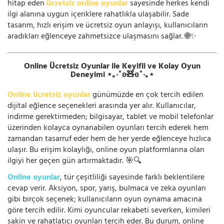
hitap eden
ücretsiz online oyunlar
sayesinde herkes kendi
ilgi alanına uygun içeriklere rahatlıkla ulaşabilir. Sade
tasarım, hızlı erişim ve ücretsiz oyun anlayışı, kullanıcıların
aradıkları eğlenceye zahmetsizce ulaşmasını sağlar. 🌐✨
Online Ücretsiz Oyunlar ile Keyifli ve Kolay Oyun
Deneyimi ⋆｡‧˚ʚ🧸ɞ˚‧｡⋆
Online ücretsiz oyunlar
günümüzde en çok tercih edilen
dijital eğlence seçenekleri arasında yer alır. Kullanıcılar,
indirme gerektirmeden; bilgisayar, tablet ve mobil telefonlar
üzerinden kolayca oynanabilen oyunları tercih ederek hem
zamandan tasarruf eder hem de her yerde eğlenceye hızlıca
ulaşır. Bu erişim kolaylığı, online oyun platformlarına olan
ilgiyi her geçen gün artırmaktadır. 🎯🔍
Online oyunlar
, tür çeşitliliği sayesinde farklı beklentilere
cevap verir. Aksiyon, spor, yarış, bulmaca ve zeka oyunları
gibi birçok seçenek; kullanıcıların oyun oynama amacına
göre tercih edilir. Kimi oyuncular rekabeti severken, kimileri
sakin ve rahatlatıcı oyunları tercih eder. Bu durum, online