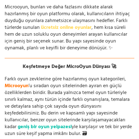
Microoyun, bunları ve daha fazlasını dikkate alarak
hazırlanmış bir oyun platformu olarak, kullanıcıların ihtiyaç
duyduğu oyunlara zahmetsizce ulaşmasını hedefler. Farklı
türlerde sunulan
ücretsiz online oyunlar
, hem kısa süreli
hem de uzun soluklu oyun deneyimleri arayan kullanıcılar
için geniş bir seçenek sunar. Bu yapı sayesinde oyun
oynamak, planlı ve keyifli bir deneyime dönüşür. ✨
Keşfetmeye Değer MicroOyun Dünyası 🚀
Farklı oyun zevklerine göre hazırlanmış oyun kategorileri,
Microoyun
’u sıradan oyun sitelerinden ayıran en güçlü
özelliklerden biridir. Burada yalnızca temel oyun türleriyle
sınırlı kalmaz, aynı türün içinde farklı oynanışlara, temalara
ve detaylara sahip çok sayıda oyun dünyasını
keşfedebilirsiniz. Bu derin ve kapsamlı yapı sayesinde
kullanıcılar, benzer oyun sitelerinde karşılaşamayacakları
kadar
geniş bir oyun yelpazesi
yle karşılaşır ve tek bir yerde
uzun süre keşif yapma imkânı bulur. 🗃️