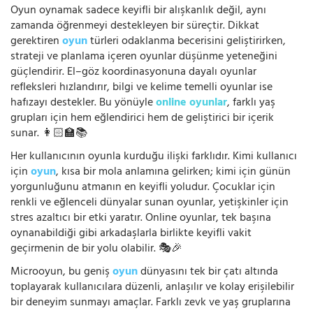
Oyun oynamak sadece keyifli bir alışkanlık değil, aynı
zamanda öğrenmeyi destekleyen bir süreçtir. Dikkat
gerektiren
oyun
türleri odaklanma becerisini geliştirirken,
strateji ve planlama içeren oyunlar düşünme yeteneğini
güçlendirir. El–göz koordinasyonuna dayalı oyunlar
refleksleri hızlandırır, bilgi ve kelime temelli oyunlar ise
hafızayı destekler. Bu yönüyle
online oyunlar
, farklı yaş
grupları için hem eğlendirici hem de geliştirici bir içerik
sunar. 👩🏻‍🏫📚
Her kullanıcının oyunla kurduğu ilişki farklıdır. Kimi kullanıcı
için
oyun
, kısa bir mola anlamına gelirken; kimi için günün
yorgunluğunu atmanın en keyifli yoludur. Çocuklar için
renkli ve eğlenceli dünyalar sunan oyunlar, yetişkinler için
stres azaltıcı bir etki yaratır. Online oyunlar, tek başına
oynanabildiği gibi arkadaşlarla birlikte keyifli vakit
geçirmenin de bir yolu olabilir. 🎭🎉
Microoyun, bu geniş
oyun
dünyasını tek bir çatı altında
toplayarak kullanıcılara düzenli, anlaşılır ve kolay erişilebilir
bir deneyim sunmayı amaçlar. Farklı zevk ve yaş gruplarına