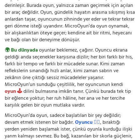
derinleşir. Burada oyun, yalnızca zaman geçirmek için açılan
bir araç değildir. Oyun, gündelik hayatın arasına sıkışmış kısa
anlardan taşar, oyuncunun zihninde yer eder ve tekrar tekrar
geri dönme isteği uyandırır. MicroOyun’da oyun oynamak,
bir alışkanlıktan öteye geçer; kendine ait bir ritmi, heyecanı
ve bağı olan bir deneyime dönüşür.
🌍 Bu dünyada
oyunlar beklemez, çağırır. Oyuncu ekrana
geldiği anda seçenekler karşısına dizilir; her biri farklı bir his,
farklı bir tempo ve farklı bir mücadele sunar. Kimi zaman
reflekslerin sınandığı hızlı anlar, kimi zaman sabrın ve
zekânın öne çıktığı sessiz mücadeleler yaşanır.
MicroOyun’un sunduğu çeşitlilik, her oyuncunun kendi
oyun 🕹️
dilini bulmasına imkân tanır. Çünkü burada tek tip
bir eğlence yoktur; her ruh hâline, her ana ve her tercihe
karşılık gelen bir oyun mutlaka vardır.
MicroOyun’da oyun, sadece başlatılan bir şey değildir;
devam etmek istenen bir bağdır.
Oyuncu 🧍‍♂️
, bıraktığı
yerden yeniden başlamak ister, çünkü oyunla kurduğu ilişki
yarım kalmayı sevmez. Bu bağ, kazanılan bir skorla güçlenir,