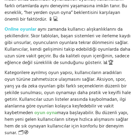
farklı ortamlarda aynı deneyimi yaşamasına imkân tanır. Bu
esneklik, “her yerden oyun oyna” beklentisini karşılayan
önemli bir faktördür. 📱💻
Online oyunlar
aynı zamanda kullanıcı alışkanlıklarını da
şekillendirir. Skor tabloları, başarı sistemleri ve ilerleme kaydı
gibi unsurlar, oyuncuların oyunlara tekrar dönmesini sağlar.
Kullanıcılar, kendi gelişimini takip edebildiği oyunlarda daha
uzun süre vakit geçirir. Bu da kaliteli oyun içeriğinin, sadece
eğlence değil süreklilik de sunduğunu gösterir. 📊🏆
Kategorilere ayrılmış oyun yapısı, kullanıcıların aradıkları
oyun türüne zahmetsizce ulaşmasını sağlar. Aksiyon, spor,
yarış ya da zeka oyunları gibi farklı seçeneklerin düzenli bir
şekilde sunulması, oyun oynamayı daha pratik ve keyifli hale
getirir. Kullanıcılar uzun listeler arasında kaybolmadan, ilgi
alanlarına göre oyunları kolayca keşfedebilir ve vakit
kaybetmeden
oyun oyna
maya başlayabilir. Bu düzenli yapı,
hem yeni gelen kullanıcıların siteye hızlıca alışmasını sağlar
hem de sık oynayan kullanıcılar için konforlu bir deneyim
sunar. 🗂️🧭