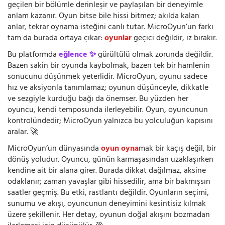
geçilen bir bölümle derinleşir ve paylaşılan bir deneyimle
anlam kazanır. Oyun bitse bile hissi bitmez; akılda kalan
anlar, tekrar oynama isteğini canlı tutar. MicroOyun’un farkı
tam da burada ortaya çıkar:
oyunlar
geçici değildir, iz bırakır.
Bu platformda
eğlence ✨
gürültülü olmak zorunda değildir.
Bazen sakin bir oyunda kaybolmak, bazen tek bir hamlenin
sonucunu düşünmek yeterlidir. MicroOyun, oyunu sadece
hız ve aksiyonla tanımlamaz; oyunun düşünceyle, dikkatle
ve sezgiyle kurduğu bağı da önemser. Bu yüzden her
oyuncu, kendi temposunda ilerleyebilir. Oyun, oyuncunun
kontrolündedir; MicroOyun yalnızca bu yolculuğun kapısını
aralar. 🚀
MicroOyun’un dünyasında
oyun oyna
mak bir kaçış değil, bir
dönüş yoludur. Oyuncu, günün karmaşasından uzaklaşırken
kendine ait bir alana girer. Burada dikkat dağılmaz, aksine
odaklanır; zaman yavaşlar gibi hissedilir, ama bir bakmışsın
saatler geçmiş. Bu etki, rastlantı değildir. Oyunların seçimi,
sunumu ve akışı, oyuncunun deneyimini kesintisiz kılmak
üzere şekillenir. Her detay, oyunun doğal akışını bozmadan