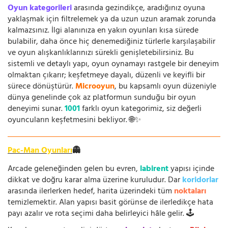
Oyun kategorileri
arasında gezindikçe, aradığınız oyuna
yaklaşmak için filtrelemek ya da uzun uzun aramak zorunda
kalmazsınız. İlgi alanınıza en yakın oyunları kısa sürede
bulabilir, daha önce hiç denemediğiniz türlerle karşılaşabilir
ve oyun alışkanlıklarınızı sürekli genişletebilirsiniz. Bu
sistemli ve detaylı yapı, oyun oynamayı rastgele bir deneyim
olmaktan çıkarır; keşfetmeye dayalı, düzenli ve keyifli bir
sürece dönüştürür.
Microoyun
, bu kapsamlı oyun düzeniyle
dünya genelinde çok az platformun sunduğu bir oyun
deneyimi sunar.
1001
farklı oyun kategorimiz, siz değerli
oyuncuların keşfetmesini bekliyor. 🌐✨
Pac-Man Oyunları
👻
Arcade geleneğinden gelen bu evren,
labirent
yapısı içinde
dikkat ve doğru karar alma üzerine kuruludur. Dar
koridorlar
arasında ilerlerken hedef, harita üzerindeki tüm
noktaları
temizlemektir. Alan yapısı basit görünse de ilerledikçe hata
payı azalır ve rota seçimi daha belirleyici hâle gelir. 🕹️