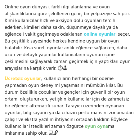
Online oyun dünyası, farklı ilgi alanlarına ve oyun
alışkanlıklarına göre şekillenen geniş bir yelpazeye sahiptir.
Kimi kullanıcılar hızlı ve aksiyon dolu oyunları tercih
ederken, kimileri daha sakin, düşünmeye dayalı ya da
eğlenceli vakit geçirmeye odaklanan
online oyunlar
ı seçer.
Bu çeşitlilik sayesinde herkes kendine uygun bir oyun
bulabilir. Kısa süreli oyunlar anlık eğlence sağlarken, daha
uzun ve detaylı yapımlar kullanıcıların oyunun içine
çekilmesini sağlayarak zaman geçirmek için yaptıkları oyun
arayışlarına karşılık verir. ⏱️🕹️
Ücretsiz oyunlar
, kullanıcıların herhangi bir ödeme
yapmadan oyun deneyimi yaşamasını mümkün kılar. Bu
durum özellikle çocuklar ve gençler için güvenli bir oyun
ortamı oluştururken, yetişkin kullanıcılar için de zahmetsiz
bir eğlence alternatifi sunar. Tarayıcı üzerinden oynanan
oyunlar, bilgisayarın ya da cihazın performansını zorlamadan
çalışır ve ekstra yazılım ihtiyacını ortadan kaldırır. Böylece
kullanıcılar istedikleri zaman özgürce
oyun oyna
ma
imkanına sahip olur. 💻🔓