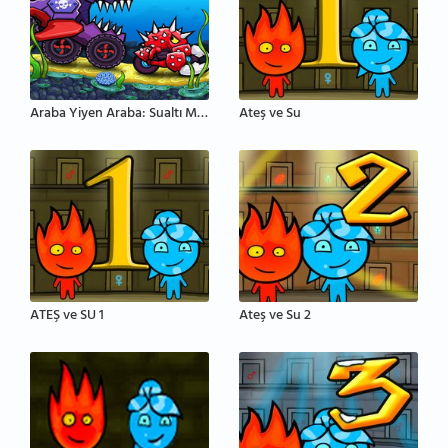
Araba Yiyen Araba: Sualtı Macerası
Ateş ve Su
ATEŞ ve SU 1
Ateş ve Su 2