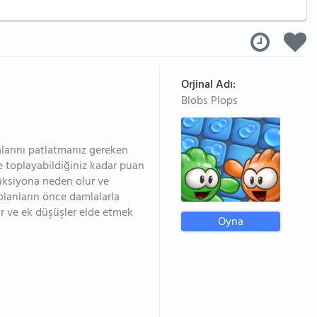
Orjinal Adı:
Blobs Plops
alarını patlatmanız gereken
 toplayabildiğiniz kadar puan
eaksiyona neden olur ve
olanların önce damlalarla
ar ve ek düşüşler elde etmek
Oyna