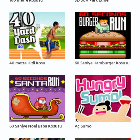
100 Metre Koşusu
3D SUV Park Etme
40 metre Hizli Kosu
60 Saniye Hamburger Koşusu
60 Saniye Noel Baba Koşusu
Aç Sumo