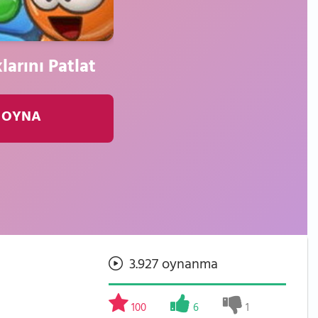
arını Patlat
 OYNA
3.927 oynanma
100
6
1