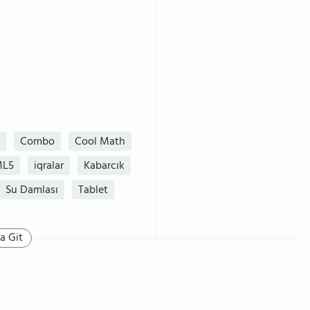
Combo
Cool Math
ML5
iqralar
Kabarcık
Su Damlası
Tablet
a Git