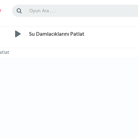
r
Su Damlacıklarını Patlat
atlat