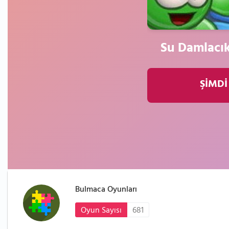
Su Damlacıkl
ŞİMDİ
Bulmaca Oyunları
Oyun Sayısı
681