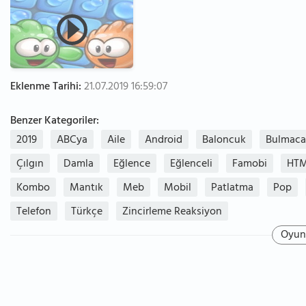
Eklenme Tarihi:
21.07.2019 16:59:07
Benzer Kategoriler:
2019
ABCya
Aile
Android
Baloncuk
Bulmaca
Çılgın
Damla
Eğlence
Eğlenceli
Famobi
HT
Kombo
Mantık
Meb
Mobil
Patlatma
Pop
Telefon
Türkçe
Zincirleme Reaksiyon
Oyun