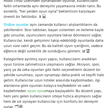
mobil cihaz üzerinden oynanabilen oyunlar, kullanıcıların
farklı ortamlarda aynı deneyimi yaşamasına imkân tanır. Bu
esneklik, “her yerden oyun oyna” beklentisini karşılayan
önemli bir faktördür. 📱💻
Online oyunlar
aynı zamanda kullanıcı alışkanlıklarını da
şekillendirir. Skor tabloları, başarı sistemleri ve ilerleme kaydı
gibi unsurlar, oyuncuların oyunlara tekrar dönmesini sağlar.
Kullanıcılar, kendi gelişimini takip edebildiği oyunlarda daha
uzun süre vakit geçirir. Bu da kaliteli oyun içeriğinin, sadece
eğlence değil süreklilik de sunduğunu gösterir. 📊🏆
Kategorilere ayrılmış oyun yapısı, kullanıcıların aradıkları
oyun türüne zahmetsizce ulaşmasını sağlar. Aksiyon, spor,
yarış ya da zeka oyunları gibi farklı seçeneklerin düzenli bir
şekilde sunulması, oyun oynamayı daha pratik ve keyifli hale
getirir. Kullanıcılar uzun listeler arasında kaybolmadan, ilgi
alanlarına göre oyunları kolayca keşfedebilir ve vakit
kaybetmeden
oyun oyna
maya başlayabilir. Bu düzenli yapı,
hem yeni gelen kullanıcıların siteye hızlıca alışmasını sağlar
hem de sık oynayan kullanıcılar için konforlu bir deneyim
sunar. 🗂️🧭