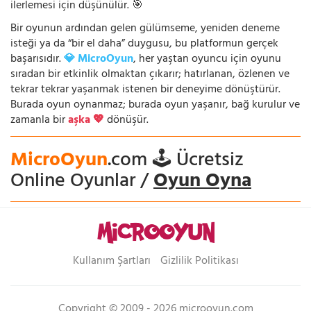
ilerlemesi için düşünülür. 🎯
Bir oyunun ardından gelen gülümseme, yeniden deneme
isteği ya da “bir el daha” duygusu, bu platformun gerçek
başarısıdır.
💎 MicroOyun
, her yaştan oyuncu için oyunu
sıradan bir etkinlik olmaktan çıkarır; hatırlanan, özlenen ve
tekrar tekrar yaşanmak istenen bir deneyime dönüştürür.
Burada oyun oynanmaz; burada oyun yaşanır, bağ kurulur ve
zamanla bir
aşka 💖
dönüşür.
MicroOyun
.com 🕹️ Ücretsiz
Online Oyunlar /
Oyun Oyna
Kullanım Şartları
Gizlilik Politikası
Copyright © 2009 - 2026 microoyun.com