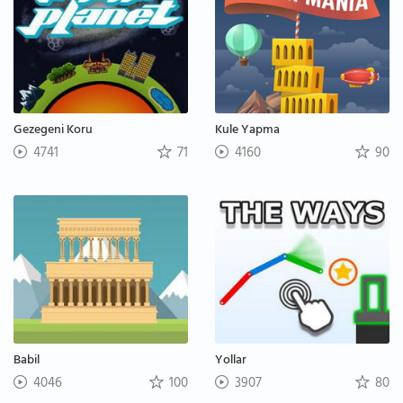
Gezegeni Koru
Kule Yapma
4741
71
4160
90
Babil
Yollar
4046
100
3907
80