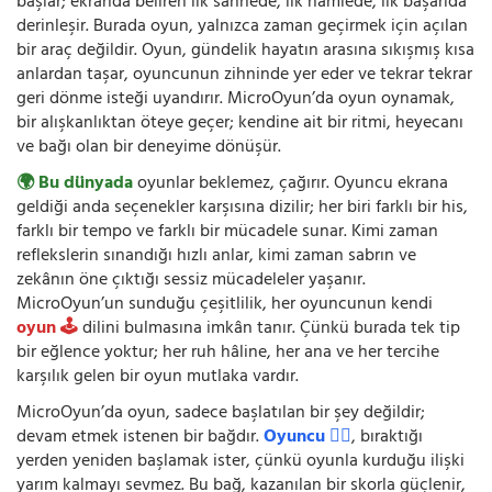
başlar; ekranda beliren ilk sahnede, ilk hamlede, ilk başarıda
derinleşir. Burada oyun, yalnızca zaman geçirmek için açılan
bir araç değildir. Oyun, gündelik hayatın arasına sıkışmış kısa
anlardan taşar, oyuncunun zihninde yer eder ve tekrar tekrar
geri dönme isteği uyandırır. MicroOyun’da oyun oynamak,
bir alışkanlıktan öteye geçer; kendine ait bir ritmi, heyecanı
ve bağı olan bir deneyime dönüşür.
🌍 Bu dünyada
oyunlar beklemez, çağırır. Oyuncu ekrana
geldiği anda seçenekler karşısına dizilir; her biri farklı bir his,
farklı bir tempo ve farklı bir mücadele sunar. Kimi zaman
reflekslerin sınandığı hızlı anlar, kimi zaman sabrın ve
zekânın öne çıktığı sessiz mücadeleler yaşanır.
MicroOyun’un sunduğu çeşitlilik, her oyuncunun kendi
oyun 🕹️
dilini bulmasına imkân tanır. Çünkü burada tek tip
bir eğlence yoktur; her ruh hâline, her ana ve her tercihe
karşılık gelen bir oyun mutlaka vardır.
MicroOyun’da oyun, sadece başlatılan bir şey değildir;
devam etmek istenen bir bağdır.
Oyuncu 🧍‍♂️
, bıraktığı
yerden yeniden başlamak ister, çünkü oyunla kurduğu ilişki
yarım kalmayı sevmez. Bu bağ, kazanılan bir skorla güçlenir,