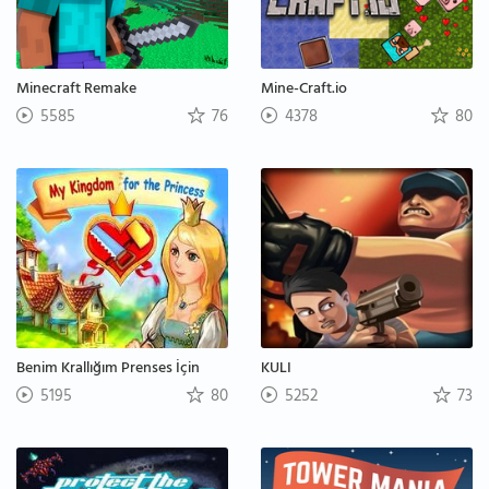
Minecraft Remake
Mine-Craft.io
5585
76
4378
80
Benim Krallığım Prenses İçin
KULI
5195
80
5252
73