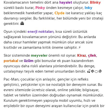
Kovalamacanın temelini dört ana
hayalet
oluşturur.
Blinky
sürekli baskı kurar,
Pinky
önden kesmeye çalışır,
Inky
beklenmedik hareketler yapar,
Clyde
ise kararsız yaklaş-kaç
davranışı sergiler. Bu farklılıklar, her bölümde yeni bir strateji
gerektirir. 👻
Oyun içindeki
enerji noktaları
, kısa süreli üstünlük
sağlayarak kovalamacanın yönünü değiştirir. Bu anlarda
daha cesur hamleler yapmak mümkün olur ancak süre
kısıtlıdır ve zamanlama kritik öneme sahiptir. ⚡
Skor sisteminde
meyveler
önemli rol oynar.
Kiraz
,
çilek
,
portakal
ve
üzüm
gibi bonuslar ek puan kazandırırken
oyuncuyu daha riskli alanlara yönlendirebilir. Bu denge,
ustalaşmayı teşvik eden temel unsurlardan biridir. 🍒🍓🍊🍇
Pac-Man; çocuklar için anlaşılır, gençler için refleks
geliştirici, yetişkinler için ise nostaljik bir deneyim sunar. Bu
evreni sitemizde ücretsiz olarak, online şekilde; bilgisayar,
tablet ve telefon üzerinden doğrudan oynamak mümkündür.
Kurulum gerektirmeyen yapısıyla mobil uyumlu, hızlı ve
erişilebilir bir oyun deneyimi arayan kullanıcılar için pratik bir