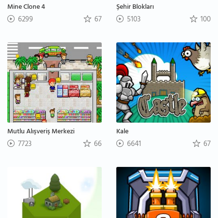
Mine Clone 4
Şehir Blokları
6299
67
5103
100
Mutlu Alışveriş Merkezi
Kale
7723
66
6641
67