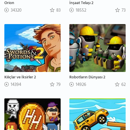
Orion
İnşaat Telaşı 2
34320
83
18552
73
Kılıçlar ve İksirler 2
Robotların Dünyası 2
14394
79
14926
62