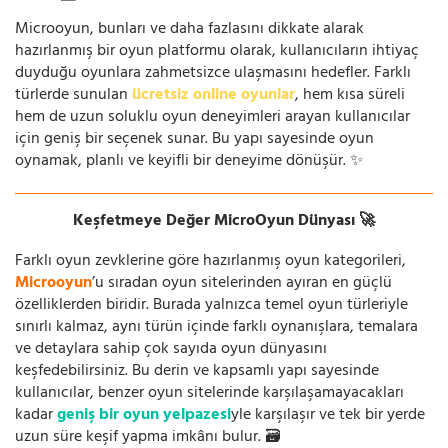
Microoyun, bunları ve daha fazlasını dikkate alarak
hazırlanmış bir oyun platformu olarak, kullanıcıların ihtiyaç
duyduğu oyunlara zahmetsizce ulaşmasını hedefler. Farklı
türlerde sunulan
ücretsiz online oyunlar
, hem kısa süreli
hem de uzun soluklu oyun deneyimleri arayan kullanıcılar
için geniş bir seçenek sunar. Bu yapı sayesinde oyun
oynamak, planlı ve keyifli bir deneyime dönüşür. ✨
Keşfetmeye Değer MicroOyun Dünyası 🚀
Farklı oyun zevklerine göre hazırlanmış oyun kategorileri,
Microoyun
’u sıradan oyun sitelerinden ayıran en güçlü
özelliklerden biridir. Burada yalnızca temel oyun türleriyle
sınırlı kalmaz, aynı türün içinde farklı oynanışlara, temalara
ve detaylara sahip çok sayıda oyun dünyasını
keşfedebilirsiniz. Bu derin ve kapsamlı yapı sayesinde
kullanıcılar, benzer oyun sitelerinde karşılaşamayacakları
kadar
geniş bir oyun yelpazesi
yle karşılaşır ve tek bir yerde
uzun süre keşif yapma imkânı bulur. 🗃️