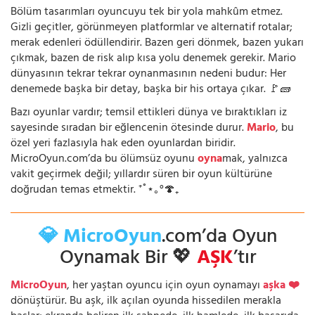
Bölüm tasarımları oyuncuyu tek bir yola mahkûm etmez.
Gizli geçitler, görünmeyen platformlar ve alternatif rotalar;
merak edenleri ödüllendirir. Bazen geri dönmek, bazen yukarı
çıkmak, bazen de risk alıp kısa yolu denemek gerekir. Mario
dünyasının tekrar tekrar oynanmasının nedeni budur: Her
denemede başka bir detay, başka bir his ortaya çıkar. 🚩🧱
Bazı oyunlar vardır; temsil ettikleri dünya ve bıraktıkları iz
sayesinde sıradan bir eğlencenin ötesinde durur.
Mario
, bu
özel yeri fazlasıyla hak eden oyunlardan biridir.
MicroOyun.com’da bu ölümsüz oyunu
oyna
mak, yalnızca
vakit geçirmek değil; yıllardır süren bir oyun kültürüne
doğrudan temas etmektir. ⁺˚⋆｡°🍄₊
💎 MicroOyun
.com’da Oyun
Oynamak Bir 💖
AŞK
’tır
MicroOyun
, her yaştan oyuncu için oyun oynamayı
aşka ❤️
dönüştürür. Bu aşk, ilk açılan oyunda hissedilen merakla