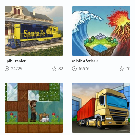
Epik Trenler 3
Minik Afetler 2
24725
82
16676
70