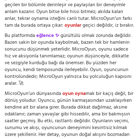
geçilen bir bölümle derinleşir ve paylaşılan bir deneyimle
anlam kazanır. Oyun bitse bile hissi bitmez; akılda kalan
anlar, tekrar oynama isteğini canlı tutar. MicroOyun’un farkı
tam da burada ortaya çıkar:
oyunlar
geçici değildir, iz bırakır.
Bu platformda
eğlence ✨
gürültülü olmak zorunda değildir.
Bazen sakin bir oyunda kaybolmak, bazen tek bir hamlenin
sonucunu düşünmek yeterlidir. MicroOyun, oyunu sadece
hız ve aksiyonla tanımlamaz; oyunun düşünceyle, dikkatle
ve sezgiyle kurduğu bağı da önemser. Bu yüzden her
oyuncu, kendi temposunda ilerleyebilir. Oyun, oyuncunun
kontrolündedir; MicroOyun yalnızca bu yolculuğun kapısını
aralar. 🚀
MicroOyun’un dünyasında
oyun oyna
mak bir kaçış değil, bir
dönüş yoludur. Oyuncu, günün karmaşasından uzaklaşırken
kendine ait bir alana girer. Burada dikkat dağılmaz, aksine
odaklanır; zaman yavaşlar gibi hissedilir, ama bir bakmışsın
saatler geçmiş. Bu etki, rastlantı değildir. Oyunların seçimi,
sunumu ve akışı, oyuncunun deneyimini kesintisiz kılmak
üzere şekillenir. Her detay, oyunun doğal akışını bozmadan