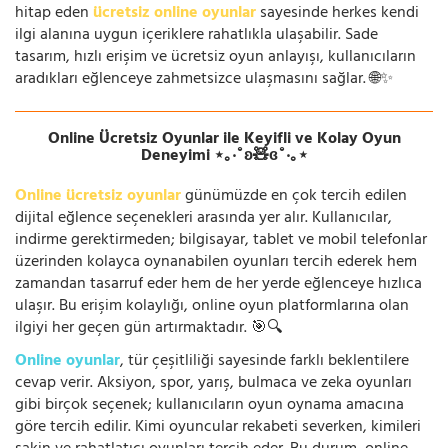
hitap eden
ücretsiz online oyunlar
sayesinde herkes kendi
ilgi alanına uygun içeriklere rahatlıkla ulaşabilir. Sade
tasarım, hızlı erişim ve ücretsiz oyun anlayışı, kullanıcıların
aradıkları eğlenceye zahmetsizce ulaşmasını sağlar. 🌐✨
Online Ücretsiz Oyunlar ile Keyifli ve Kolay Oyun
Deneyimi ⋆｡‧˚ʚ🧸ɞ˚‧｡⋆
Online ücretsiz oyunlar
günümüzde en çok tercih edilen
dijital eğlence seçenekleri arasında yer alır. Kullanıcılar,
indirme gerektirmeden; bilgisayar, tablet ve mobil telefonlar
üzerinden kolayca oynanabilen oyunları tercih ederek hem
zamandan tasarruf eder hem de her yerde eğlenceye hızlıca
ulaşır. Bu erişim kolaylığı, online oyun platformlarına olan
ilgiyi her geçen gün artırmaktadır. 🎯🔍
Online oyunlar
, tür çeşitliliği sayesinde farklı beklentilere
cevap verir. Aksiyon, spor, yarış, bulmaca ve zeka oyunları
gibi birçok seçenek; kullanıcıların oyun oynama amacına
göre tercih edilir. Kimi oyuncular rekabeti severken, kimileri