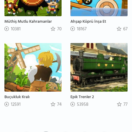
Müthiş Mutlu Kahramanlar
Ahşap Köprü İnşa Et
10381
70
18167
67
Buçukluk Kralı
Epik Trenler 2
12591
74
53958
77