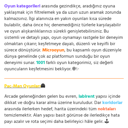
Oyun kategorileri
arasında gezindikçe, aradığınız oyuna
yaklaşmak için filtrelemek ya da uzun uzun aramak zorunda
kalmazsınız. İlgi alanınıza en yakın oyunları kısa sürede
bulabilir, daha önce hiç denemediğiniz türlerle karşılaşabilir
ve oyun alışkanlıklarınızı sürekli genişletebilirsiniz. Bu
sistemli ve detaylı yapı, oyun oynamayı rastgele bir deneyim
olmaktan çıkarır; keşfetmeye dayalı, düzenli ve keyifli bir
sürece dönüştürür.
Microoyun
, bu kapsamlı oyun düzeniyle
dünya genelinde çok az platformun sunduğu bir oyun
deneyimi sunar.
1001
farklı oyun kategorimiz, siz değerli
oyuncuların keşfetmesini bekliyor. 🌐✨
Pac-Man Oyunları
👻
Arcade geleneğinden gelen bu evren,
labirent
yapısı içinde
dikkat ve doğru karar alma üzerine kuruludur. Dar
koridorlar
arasında ilerlerken hedef, harita üzerindeki tüm
noktaları
temizlemektir. Alan yapısı basit görünse de ilerledikçe hata
payı azalır ve rota seçimi daha belirleyici hâle gelir. 🕹️