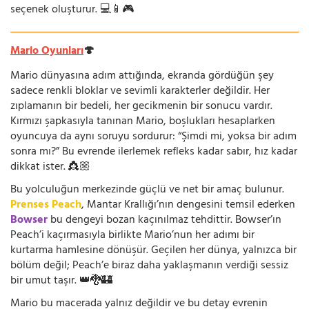
seçenek oluşturur. 💻📱🎮
Mario Oyunları
🍄
Mario dünyasına adım attığında, ekranda gördüğün şey
sadece renkli bloklar ve sevimli karakterler değildir. Her
zıplamanın bir bedeli, her gecikmenin bir sonucu vardır.
Kırmızı şapkasıyla tanınan Mario, boşlukları hesaplarken
oyuncuya da aynı soruyu sordurur: “Şimdi mi, yoksa bir adım
sonra mı?” Bu evrende ilerlemek refleks kadar sabır, hız kadar
dikkat ister. 👸🏼
Bu yolculuğun merkezinde güçlü ve net bir amaç bulunur.
Prenses Peach
, Mantar Krallığı’nın dengesini temsil ederken
Bowser
bu dengeyi bozan kaçınılmaz tehdittir. Bowser’ın
Peach’i kaçırmasıyla birlikte Mario’nun her adımı bir
kurtarma hamlesine dönüşür. Geçilen her dünya, yalnızca bir
bölüm değil; Peach’e biraz daha yaklaşmanın verdiği sessiz
bir umut taşır. 👑🐉🏰
Mario bu macerada yalnız değildir ve bu detay evrenin