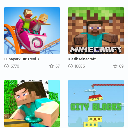
Lunapark Hız Treni 3
Klasik Minecraft
6770
67
10036
69