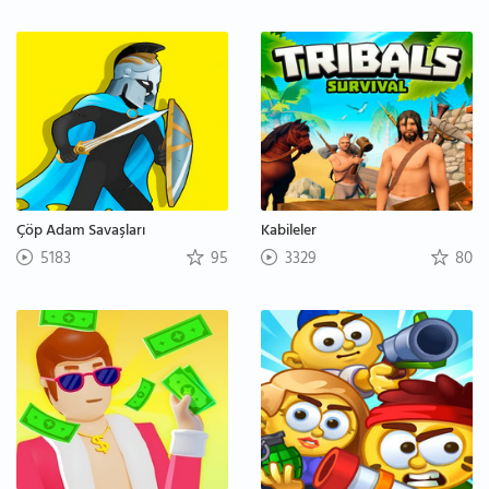
Çöp Adam Savaşları
Kabileler
5183
95
3329
80