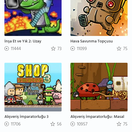
İnşa Et ve Yık 2: Uzay
Hava Savunma Topçusu
11444
73
11099
75
Alışveriş İmparatorluğu 3
Alışveriş İmparatorluğu: Masal
11706
56
10957
75