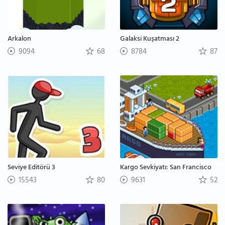
Arkalon
Galaksi Kuşatması 2
9094
68
8784
87
Seviye Editörü 3
Kargo Sevkiyatı: San Francisco
15543
80
9631
52