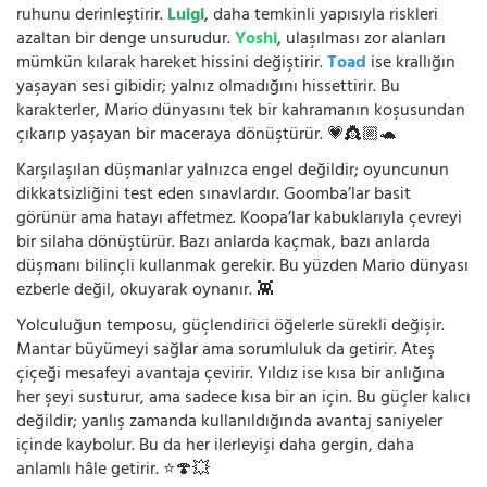
ruhunu derinleştirir.
Luigi
, daha temkinli yapısıyla riskleri
azaltan bir denge unsurudur.
Yoshi
, ulaşılması zor alanları
mümkün kılarak hareket hissini değiştirir.
Toad
ise krallığın
yaşayan sesi gibidir; yalnız olmadığını hissettirir. Bu
karakterler, Mario dünyasını tek bir kahramanın koşusundan
çıkarıp yaşayan bir maceraya dönüştürür. 💗👸🏼🐢
Karşılaşılan düşmanlar yalnızca engel değildir; oyuncunun
dikkatsizliğini test eden sınavlardır. Goomba’lar basit
görünür ama hatayı affetmez. Koopa’lar kabuklarıyla çevreyi
bir silaha dönüştürür. Bazı anlarda kaçmak, bazı anlarda
düşmanı bilinçli kullanmak gerekir. Bu yüzden Mario dünyası
ezberle değil, okuyarak oynanır. 👾
Yolculuğun temposu, güçlendirici öğelerle sürekli değişir.
Mantar büyümeyi sağlar ama sorumluluk da getirir. Ateş
çiçeği mesafeyi avantaja çevirir. Yıldız ise kısa bir anlığına
her şeyi susturur, ama sadece kısa bir an için. Bu güçler kalıcı
değildir; yanlış zamanda kullanıldığında avantaj saniyeler
içinde kaybolur. Bu da her ilerleyişi daha gergin, daha
anlamlı hâle getirir. ⭐🍄💥