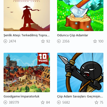
Şenlik Ateşi: Terkedilmiş Topraklar
Oduncu Çöp Adamlar
2474
92
2356
100
Goodgame İmparatorluk
Çöp Adam Savaşları: Geçmişin Mirası
385179
84
5682
75