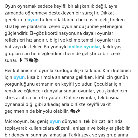
Oyun oynamak sadece keyifli bir alışkanlık değil, aynı
zamanda öğrenmeyi destekleyen bir süreçtir. Dikkat
gerektiren
oyun
türleri odaklanma becerisini geliştirirken,
strateji ve planlama içeren oyunlar düşünme yeteneğini
güçlendirir. El–göz koordinasyonuna dayalı oyunlar
refleksleri hızlandırır, bilgi ve kelime temelli oyunlar ise
hafızayı destekler. Bu yönüyle
online oyunlar
, farklı yaş
grupları için hem eğlendirici hem de geliştirici bir içerik
sunar. 👩🏻‍🏫📚
Her kullanıcının oyunla kurduğu ilişki farklıdır. Kimi kullanıcı
için
oyun
, kısa bir mola anlamına gelirken; kimi için günün
yorgunluğunu atmanın en keyifli yoludur. Çocuklar için
renkli ve eğlenceli dünyalar sunan oyunlar, yetişkinler için
stres azaltıcı bir etki yaratır. Online oyunlar, tek başına
oynanabildiği gibi arkadaşlarla birlikte keyifli vakit
geçirmenin de bir yolu olabilir. 🎭🎉
Microoyun, bu geniş
oyun
dünyasını tek bir çatı altında
toplayarak kullanıcılara düzenli, anlaşılır ve kolay erişilebilir
bir deneyim sunmayı amaçlar. Farklı zevk ve yaş gruplarına