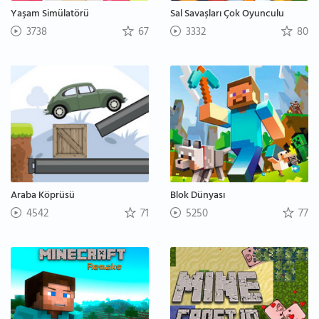
Yaşam Simülatörü
Sal Savaşları Çok Oyunculu
3738
67
3332
80
Araba Köprüsü
Blok Dünyası
4542
71
5250
77