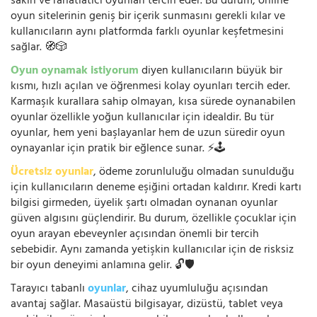
sakin ve rahatlatıcı oyunları tercih eder. Bu durum, online
oyun sitelerinin geniş bir içerik sunmasını gerekli kılar ve
kullanıcıların aynı platformda farklı oyunlar keşfetmesini
sağlar. 🧭🎲
Oyun oynamak istiyorum
diyen kullanıcıların büyük bir
kısmı, hızlı açılan ve öğrenmesi kolay oyunları tercih eder.
Karmaşık kurallara sahip olmayan, kısa sürede oynanabilen
oyunlar özellikle yoğun kullanıcılar için idealdir. Bu tür
oyunlar, hem yeni başlayanlar hem de uzun süredir oyun
oynayanlar için pratik bir eğlence sunar. ⚡🕹️
Ücretsiz oyunlar
, ödeme zorunluluğu olmadan sunulduğu
için kullanıcıların deneme eşiğini ortadan kaldırır. Kredi kartı
bilgisi girmeden, üyelik şartı olmadan oynanan oyunlar
güven algısını güçlendirir. Bu durum, özellikle çocuklar için
oyun arayan ebeveynler açısından önemli bir tercih
sebebidir. Aynı zamanda yetişkin kullanıcılar için de risksiz
bir oyun deneyimi anlamına gelir. 🔓🛡️
Tarayıcı tabanlı
oyunlar
, cihaz uyumluluğu açısından
avantaj sağlar. Masaüstü bilgisayar, dizüstü, tablet veya