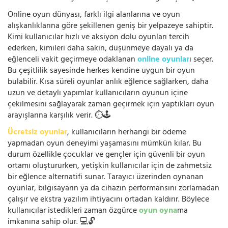
Online oyun dünyası, farklı ilgi alanlarına ve oyun
alışkanlıklarına göre şekillenen geniş bir yelpazeye sahiptir.
Kimi kullanıcılar hızlı ve aksiyon dolu oyunları tercih
ederken, kimileri daha sakin, düşünmeye dayalı ya da
eğlenceli vakit geçirmeye odaklanan
online oyunlar
ı seçer.
Bu çeşitlilik sayesinde herkes kendine uygun bir oyun
bulabilir. Kısa süreli oyunlar anlık eğlence sağlarken, daha
uzun ve detaylı yapımlar kullanıcıların oyunun içine
çekilmesini sağlayarak zaman geçirmek için yaptıkları oyun
arayışlarına karşılık verir. ⏱️🕹️
Ücretsiz oyunlar
, kullanıcıların herhangi bir ödeme
yapmadan oyun deneyimi yaşamasını mümkün kılar. Bu
durum özellikle çocuklar ve gençler için güvenli bir oyun
ortamı oluştururken, yetişkin kullanıcılar için de zahmetsiz
bir eğlence alternatifi sunar. Tarayıcı üzerinden oynanan
oyunlar, bilgisayarın ya da cihazın performansını zorlamadan
çalışır ve ekstra yazılım ihtiyacını ortadan kaldırır. Böylece
kullanıcılar istedikleri zaman özgürce
oyun oyna
ma
imkanına sahip olur. 💻🔓