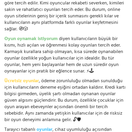
göre tercih edilir. Kimi oyuncular rekabeti severken, kimileri
sakin ve rahatlatıcı oyunları tercih eder. Bu durum, online
oyun sitelerinin geniş bir içerik sunmasını gerekli kılar ve
kullanıcıların aynı platformda farklı oyunlar keşfetmesini
sağlar. 🧭🎲
Oyun oynamak istiyorum
diyen kullanıcıların büyük bir
kısmı, hızlı açılan ve öğrenmesi kolay oyunları tercih eder.
Karmaşık kurallara sahip olmayan, kısa sürede oynanabilen
oyunlar özellikle yoğun kullanıcılar için idealdir. Bu tür
oyunlar, hem yeni başlayanlar hem de uzun süredir oyun
oynayanlar için pratik bir eğlence sunar. ⚡🕹️
Ücretsiz oyunlar
, ödeme zorunluluğu olmadan sunulduğu
için kullanıcıların deneme eşiğini ortadan kaldırır. Kredi kartı
bilgisi girmeden, üyelik şartı olmadan oynanan oyunlar
güven algısını güçlendirir. Bu durum, özellikle çocuklar için
oyun arayan ebeveynler açısından önemli bir tercih
sebebidir. Aynı zamanda yetişkin kullanıcılar için de risksiz
bir oyun deneyimi anlamına gelir. 🔓🛡️
Tarayıcı tabanlı
oyunlar
, cihaz uyumluluğu açısından