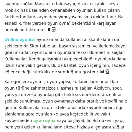
avantaj sağlar. Masaüstü bilgisayar, dizüstü, tablet veya
mobil cihaz üzerinden oynanabilen oyunlar, kullanıcıların
farklı ortamlarda aynı deneyimi yaşamasına imkân tanır. Bu
esneklik, “her yerden oyun oyna” beklentisini karşılayan
önemli bir faktördür. 📱💻
Online oyunlar
aynı zamanda kullanıcı alışkanlıklarını da
şekillendirir. Skor tabloları, başarı sistemleri ve ilerleme kaydı
gibi unsurlar, oyuncuların oyunlara tekrar dönmesini sağlar.
Kullanıcılar, kendi gelişimini takip edebildiği oyunlarda daha
uzun süre vakit geçirir. Bu da kaliteli oyun içeriğinin, sadece
eğlence değil süreklilik de sunduğunu gösterir. 📊🏆
Kategorilere ayrılmış oyun yapısı, kullanıcıların aradıkları
oyun türüne zahmetsizce ulaşmasını sağlar. Aksiyon, spor,
yarış ya da zeka oyunları gibi farklı seçeneklerin düzenli bir
şekilde sunulması, oyun oynamayı daha pratik ve keyifli hale
getirir. Kullanıcılar uzun listeler arasında kaybolmadan, ilgi
alanlarına göre oyunları kolayca keşfedebilir ve vakit
kaybetmeden
oyun oyna
maya başlayabilir. Bu düzenli yapı,
hem yeni gelen kullanıcıların siteye hızlıca alışmasını sağlar