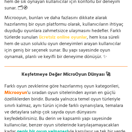
hem de sık oynayan kullanıcılar için konforlu bir deneyim
sunar. 🗂️🧭
Microoyun, bunları ve daha fazlasını dikkate alarak
hazırlanmış bir oyun platformu olarak, kullanıcıların ihtiyaç
duyduğu oyunlara zahmetsizce ulaşmasını hedefler. Farklı
türlerde sunulan
ücretsiz online oyunlar
, hem kısa süreli
hem de uzun soluklu oyun deneyimleri arayan kullanıcılar
için geniş bir seçenek sunar. Bu yapı sayesinde oyun
oynamak, planlı ve keyifli bir deneyime dönüşür. ✨
Keşfetmeye Değer MicroOyun Dünyası 🚀
Farklı oyun zevklerine göre hazırlanmış oyun kategorileri,
Microoyun
’u sıradan oyun sitelerinden ayıran en güçlü
özelliklerden biridir. Burada yalnızca temel oyun türleriyle
sınırlı kalmaz, aynı türün içinde farklı oynanışlara, temalara
ve detaylara sahip çok sayıda oyun dünyasını
keşfedebilirsiniz. Bu derin ve kapsamlı yapı sayesinde
kullanıcılar, benzer oyun sitelerinde karşılaşamayacakları
kadar
geniş bir oyun yelpazesi
yle karşılaşır ve tek bir yerde