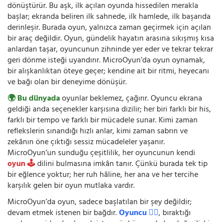
dönüştürür. Bu aşk, ilk açılan oyunda hissedilen merakla
başlar; ekranda beliren ilk sahnede, ilk hamlede, ilk başarıda
derinleşir. Burada oyun, yalnızca zaman geçirmek için açılan
bir araç değildir. Oyun, gündelik hayatın arasına sıkışmış kısa
anlardan taşar, oyuncunun zihninde yer eder ve tekrar tekrar
geri dönme isteği uyandırır. MicroOyun’da oyun oynamak,
bir alışkanlıktan öteye geçer; kendine ait bir ritmi, heyecanı
ve bağı olan bir deneyime dönüşür.
🌍 Bu dünyada
oyunlar beklemez, çağırır. Oyuncu ekrana
geldiği anda seçenekler karşısına dizilir; her biri farklı bir his,
farklı bir tempo ve farklı bir mücadele sunar. Kimi zaman
reflekslerin sınandığı hızlı anlar, kimi zaman sabrın ve
zekânın öne çıktığı sessiz mücadeleler yaşanır.
MicroOyun’un sunduğu çeşitlilik, her oyuncunun kendi
oyun 🕹️
dilini bulmasına imkân tanır. Çünkü burada tek tip
bir eğlence yoktur; her ruh hâline, her ana ve her tercihe
karşılık gelen bir oyun mutlaka vardır.
MicroOyun’da oyun, sadece başlatılan bir şey değildir;
devam etmek istenen bir bağdır.
Oyuncu 🧍‍♂️
, bıraktığı