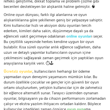
refleks geliştirme, dikkat toplama ve problem çözme gibi
becerileri destekleyen bir alışkanlık haline gelmiştir. 🧠
Online oyun dünyası, farklı ilgi alanlarına ve oyun
alışkanlıklarına göre şekillenen geniş bir yelpazeye sahiptir.
Kimi kullanıcılar hızlı ve aksiyon dolu oyunları tercih
ederken, kimileri daha sakin, düşünmeye dayalı ya da
eğlenceli vakit geçirmeye odaklanan
online oyunlar
ı seçer.
Bu çeşitlilik sayesinde herkes kendine uygun bir oyun
bulabilir. Kısa süreli oyunlar anlık eğlence sağlarken, daha
uzun ve detaylı yapımlar kullanıcıların oyunun içine
çekilmesini sağlayarak zaman geçirmek için yaptıkları oyun
arayışlarına karşılık verir. ⏱️🕹️
Ücretsiz oyunlar
, kullanıcıların herhangi bir ödeme
yapmadan oyun deneyimi yaşamasını mümkün kılar. Bu
durum özellikle çocuklar ve gençler için güvenli bir oyun
ortamı oluştururken, yetişkin kullanıcılar için de zahmetsiz
bir eğlence alternatifi sunar. Tarayıcı üzerinden oynanan
oyunlar, bilgisayarın ya da cihazın performansını zorlamadan
çalışır ve ekstra yazılım ihtiyacını ortadan kaldırır. Böylece
kullanıcılar istedikleri zaman özgürce
oyun oyna
ma