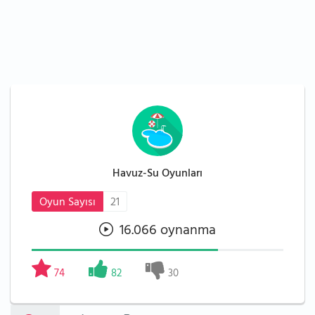
Havuz-Su Oyunları
Oyun Sayısı
21
16.066 oynanma
74
82
30