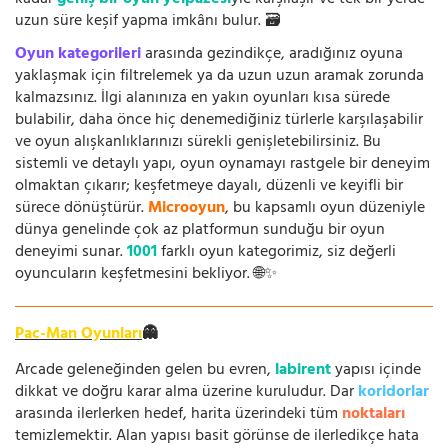
uzun süre keşif yapma imkânı bulur. 🗃️
Oyun kategorileri
arasında gezindikçe, aradığınız oyuna
yaklaşmak için filtrelemek ya da uzun uzun aramak zorunda
kalmazsınız. İlgi alanınıza en yakın oyunları kısa sürede
bulabilir, daha önce hiç denemediğiniz türlerle karşılaşabilir
ve oyun alışkanlıklarınızı sürekli genişletebilirsiniz. Bu
sistemli ve detaylı yapı, oyun oynamayı rastgele bir deneyim
olmaktan çıkarır; keşfetmeye dayalı, düzenli ve keyifli bir
sürece dönüştürür.
Microoyun
, bu kapsamlı oyun düzeniyle
dünya genelinde çok az platformun sunduğu bir oyun
deneyimi sunar.
1001
farklı oyun kategorimiz, siz değerli
oyuncuların keşfetmesini bekliyor. 🌐✨
Pac-Man Oyunları
👻
Arcade geleneğinden gelen bu evren,
labirent
yapısı içinde
dikkat ve doğru karar alma üzerine kuruludur. Dar
koridorlar
arasında ilerlerken hedef, harita üzerindeki tüm
noktaları
temizlemektir. Alan yapısı basit görünse de ilerledikçe hata