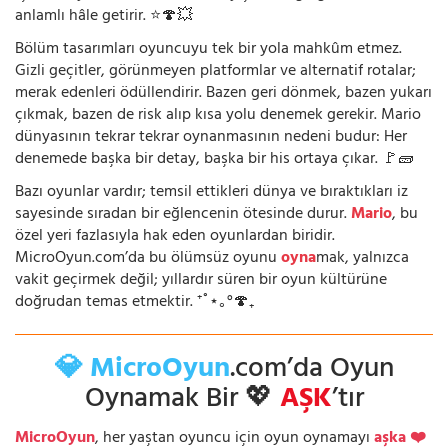
anlamlı hâle getirir. ⭐🍄💥
Bölüm tasarımları oyuncuyu tek bir yola mahkûm etmez.
Gizli geçitler, görünmeyen platformlar ve alternatif rotalar;
merak edenleri ödüllendirir. Bazen geri dönmek, bazen yukarı
çıkmak, bazen de risk alıp kısa yolu denemek gerekir. Mario
dünyasının tekrar tekrar oynanmasının nedeni budur: Her
denemede başka bir detay, başka bir his ortaya çıkar. 🚩🧱
Bazı oyunlar vardır; temsil ettikleri dünya ve bıraktıkları iz
sayesinde sıradan bir eğlencenin ötesinde durur.
Mario
, bu
özel yeri fazlasıyla hak eden oyunlardan biridir.
MicroOyun.com’da bu ölümsüz oyunu
oyna
mak, yalnızca
vakit geçirmek değil; yıllardır süren bir oyun kültürüne
doğrudan temas etmektir. ⁺˚⋆｡°🍄₊
💎 MicroOyun
.com’da Oyun
Oynamak Bir 💖
AŞK
’tır
MicroOyun
, her yaştan oyuncu için oyun oynamayı
aşka ❤️