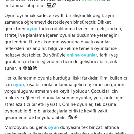
imkanına sahip olur. 💻🔓
Oyun oynamak sadece keyifli bir alışkanlık değil, aynı
zamanda öğrenmeyi destekleyen bir süreçtir. Dikkat
gerektiren
oyun
türleri odaklanma becerisini geliştirirken,
strateji ve planlama içeren oyunlar düşünme yeteneğini
güçlendirir. El–göz koordinasyonuna dayalı oyunlar
refleksleri hızlandırır, bilgi ve kelime temelli oyunlar ise
hafızayı destekler. Bu yönüyle
online oyunlar
, farklı yaş
grupları için hem eğlendirici hem de geliştirici bir içerik
sunar. 👩🏻‍🏫📚
Her kullanıcının oyunla kurduğu ilişki farklıdır. Kimi kullanıcı
için
oyun
, kısa bir mola anlamına gelirken; kimi için günün
yorgunluğunu atmanın en keyifli yoludur. Çocuklar için
renkli ve eğlenceli dünyalar sunan oyunlar, yetişkinler için
stres azaltıcı bir etki yaratır. Online oyunlar, tek başına
oynanabildiği gibi arkadaşlarla birlikte keyifli vakit
geçirmenin de bir yolu olabilir. 🎭🎉
Microoyun, bu geniş
oyun
dünyasını tek bir çatı altında