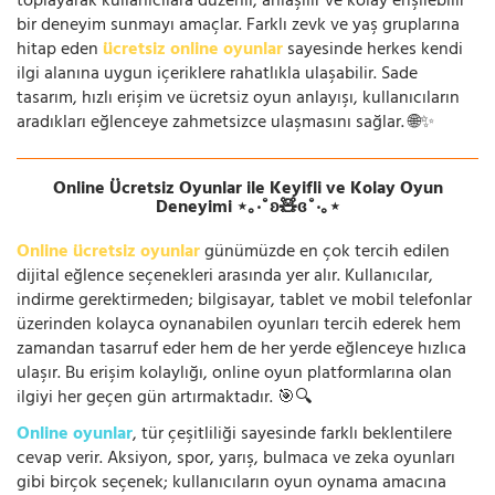
toplayarak kullanıcılara düzenli, anlaşılır ve kolay erişilebilir
bir deneyim sunmayı amaçlar. Farklı zevk ve yaş gruplarına
hitap eden
ücretsiz online oyunlar
sayesinde herkes kendi
ilgi alanına uygun içeriklere rahatlıkla ulaşabilir. Sade
tasarım, hızlı erişim ve ücretsiz oyun anlayışı, kullanıcıların
aradıkları eğlenceye zahmetsizce ulaşmasını sağlar. 🌐✨
Online Ücretsiz Oyunlar ile Keyifli ve Kolay Oyun
Deneyimi ⋆｡‧˚ʚ🧸ɞ˚‧｡⋆
Online ücretsiz oyunlar
günümüzde en çok tercih edilen
dijital eğlence seçenekleri arasında yer alır. Kullanıcılar,
indirme gerektirmeden; bilgisayar, tablet ve mobil telefonlar
üzerinden kolayca oynanabilen oyunları tercih ederek hem
zamandan tasarruf eder hem de her yerde eğlenceye hızlıca
ulaşır. Bu erişim kolaylığı, online oyun platformlarına olan
ilgiyi her geçen gün artırmaktadır. 🎯🔍
Online oyunlar
, tür çeşitliliği sayesinde farklı beklentilere
cevap verir. Aksiyon, spor, yarış, bulmaca ve zeka oyunları
gibi birçok seçenek; kullanıcıların oyun oynama amacına