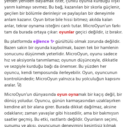
yerden yeniden başlamak ister, çünkü oyunla kurduğu ilişki
yarım kalmayı sevmez. Bu bağ, kazanılan bir skorla güçlenir,
geçilen bir bölümle derinleşir ve paylaşılan bir deneyimle
anlam kazanır. Oyun bitse bile hissi bitmez; akılda kalan
anlar, tekrar oynama isteğini canlı tutar. MicroOyun’un farkı
tam da burada ortaya çıkar:
oyunlar
geçici değildir, iz bırakır.
Bu platformda
eğlence ✨
gürültülü olmak zorunda değildir.
Bazen sakin bir oyunda kaybolmak, bazen tek bir hamlenin
sonucunu düşünmek yeterlidir. MicroOyun, oyunu sadece
hız ve aksiyonla tanımlamaz; oyunun düşünceyle, dikkatle
ve sezgiyle kurduğu bağı da önemser. Bu yüzden her
oyuncu, kendi temposunda ilerleyebilir. Oyun, oyuncunun
kontrolündedir; MicroOyun yalnızca bu yolculuğun kapısını
aralar. 🚀
MicroOyun’un dünyasında
oyun oyna
mak bir kaçış değil, bir
dönüş yoludur. Oyuncu, günün karmaşasından uzaklaşırken
kendine ait bir alana girer. Burada dikkat dağılmaz, aksine
odaklanır; zaman yavaşlar gibi hissedilir, ama bir bakmışsın
saatler geçmiş. Bu etki, rastlantı değildir. Oyunların seçimi,
sunumu ve akışı, oyuncunun deneyimini kesintisiz kılmak