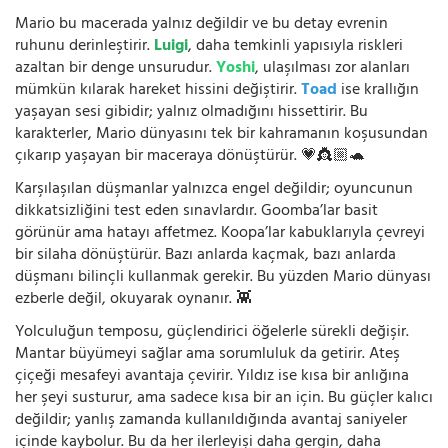
Mario bu macerada yalnız değildir ve bu detay evrenin
ruhunu derinleştirir.
Luigi
, daha temkinli yapısıyla riskleri
azaltan bir denge unsurudur.
Yoshi
, ulaşılması zor alanları
mümkün kılarak hareket hissini değiştirir.
Toad
ise krallığın
yaşayan sesi gibidir; yalnız olmadığını hissettirir. Bu
karakterler, Mario dünyasını tek bir kahramanın koşusundan
çıkarıp yaşayan bir maceraya dönüştürür. 💗👸🏼🐢
Karşılaşılan düşmanlar yalnızca engel değildir; oyuncunun
dikkatsizliğini test eden sınavlardır. Goomba’lar basit
görünür ama hatayı affetmez. Koopa’lar kabuklarıyla çevreyi
bir silaha dönüştürür. Bazı anlarda kaçmak, bazı anlarda
düşmanı bilinçli kullanmak gerekir. Bu yüzden Mario dünyası
ezberle değil, okuyarak oynanır. 👾
Yolculuğun temposu, güçlendirici öğelerle sürekli değişir.
Mantar büyümeyi sağlar ama sorumluluk da getirir. Ateş
çiçeği mesafeyi avantaja çevirir. Yıldız ise kısa bir anlığına
her şeyi susturur, ama sadece kısa bir an için. Bu güçler kalıcı
değildir; yanlış zamanda kullanıldığında avantaj saniyeler
içinde kaybolur. Bu da her ilerleyişi daha gergin, daha