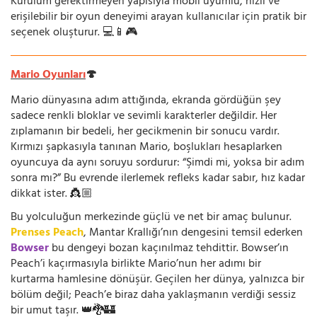
Kurulum gerektirmeyen yapısıyla mobil uyumlu, hızlı ve
erişilebilir bir oyun deneyimi arayan kullanıcılar için pratik bir
seçenek oluşturur. 💻📱🎮
Mario Oyunları
🍄
Mario dünyasına adım attığında, ekranda gördüğün şey
sadece renkli bloklar ve sevimli karakterler değildir. Her
zıplamanın bir bedeli, her gecikmenin bir sonucu vardır.
Kırmızı şapkasıyla tanınan Mario, boşlukları hesaplarken
oyuncuya da aynı soruyu sordurur: “Şimdi mi, yoksa bir adım
sonra mı?” Bu evrende ilerlemek refleks kadar sabır, hız kadar
dikkat ister. 👸🏼
Bu yolculuğun merkezinde güçlü ve net bir amaç bulunur.
Prenses Peach
, Mantar Krallığı’nın dengesini temsil ederken
Bowser
bu dengeyi bozan kaçınılmaz tehdittir. Bowser’ın
Peach’i kaçırmasıyla birlikte Mario’nun her adımı bir
kurtarma hamlesine dönüşür. Geçilen her dünya, yalnızca bir
bölüm değil; Peach’e biraz daha yaklaşmanın verdiği sessiz
bir umut taşır. 👑🐉🏰