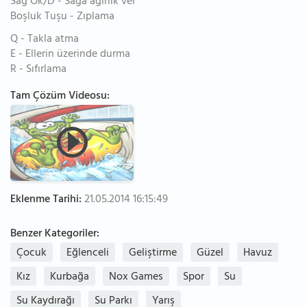
Sağ Ok/D - Sağa ağırlık ver
Boşluk Tuşu - Zıplama
Q - Takla atma
E - Ellerin üzerinde durma
R - Sıfırlama
Tam Çözüm Videosu:
Eklenme Tarihi:
21.05.2014 16:15:49
Benzer Kategoriler:
Çocuk
Eğlenceli
Geliştirme
Güzel
Havuz
Kız
Kurbağa
Nox Games
Spor
Su
Su Kaydırağı
Su Parkı
Yarış