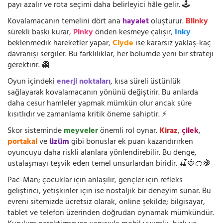
payı azalır ve rota seçimi daha belirleyici hâle gelir. 🕹️
Kovalamacanın temelini dört ana
hayalet
oluşturur.
Blinky
sürekli baskı kurar,
Pinky
önden kesmeye çalışır,
Inky
beklenmedik hareketler yapar,
Clyde
ise kararsız yaklaş-kaç
davranışı sergiler. Bu farklılıklar, her bölümde yeni bir strateji
gerektirir. 👻
Oyun içindeki
enerji noktaları
, kısa süreli üstünlük
sağlayarak kovalamacanın yönünü değiştirir. Bu anlarda
daha cesur hamleler yapmak mümkün olur ancak süre
kısıtlıdır ve zamanlama kritik öneme sahiptir. ⚡
Skor sisteminde
meyveler
önemli rol oynar.
Kiraz
,
çilek
,
portakal
ve
üzüm
gibi bonuslar ek puan kazandırırken
oyuncuyu daha riskli alanlara yönlendirebilir. Bu denge,
ustalaşmayı teşvik eden temel unsurlardan biridir. 🍒🍓🍊🍇
Pac-Man; çocuklar için anlaşılır, gençler için refleks
geliştirici, yetişkinler için ise nostaljik bir deneyim sunar. Bu
evreni sitemizde ücretsiz olarak, online şekilde; bilgisayar,
tablet ve telefon üzerinden doğrudan oynamak mümkündür.