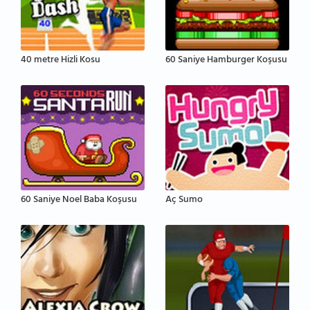
40 metre Hizli Kosu
60 Saniye Hamburger Koşusu
60 Saniye Noel Baba Koşusu
Aç Sumo