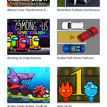
Alexia Crow: Pandora'nın Kutusu
Amerikan Futbolu Gol Kosusu
Among Us Uzay Koşusu
Araba Park Etme Tutkusu
Araba Yiyen Araba: Sualtı Macerası
Ateş ve Su