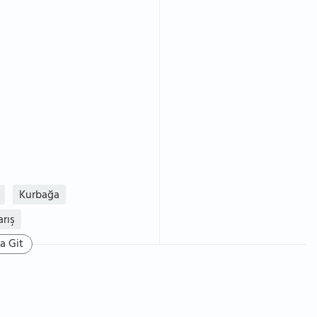
Kurbağa
arış
a Git