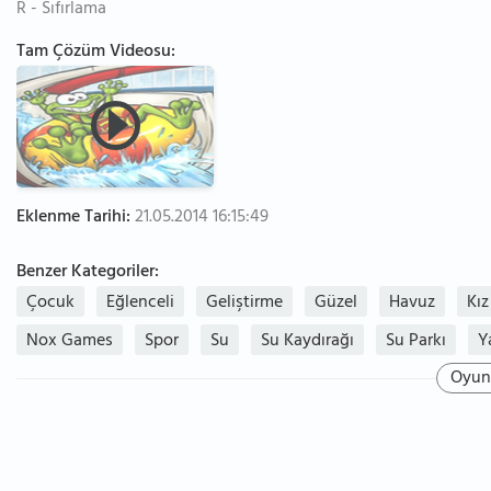
R - Sıfırlama
Tam Çözüm Videosu:
Eklenme Tarihi:
21.05.2014 16:15:49
Benzer Kategoriler:
Çocuk
Eğlenceli
Geliştirme
Güzel
Havuz
Kız
Nox Games
Spor
Su
Su Kaydırağı
Su Parkı
Y
Oyun