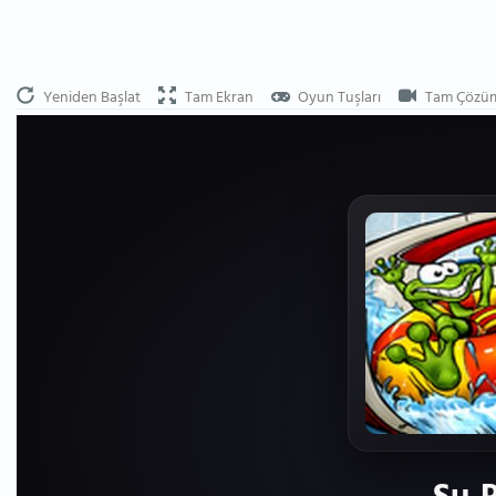
Yeniden Başlat
Tam Ekran
Oyun Tuşları
Tam Çözü