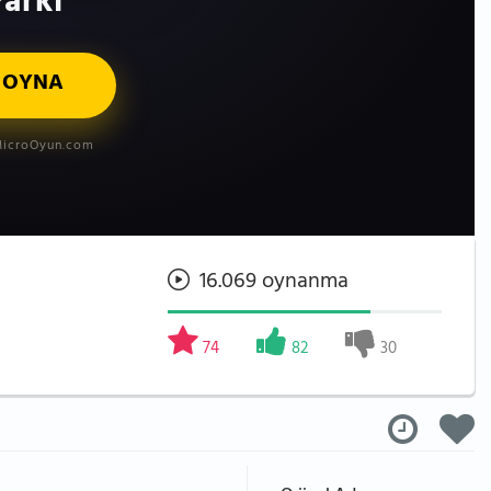
arkı
 OYNA
icroOyun.com
16.069 oynanma
74
82
30