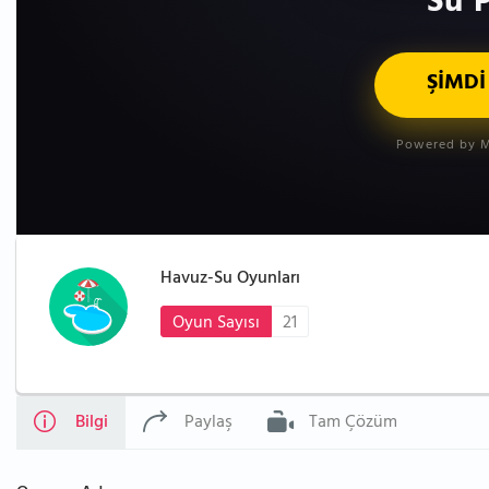
Su P
ŞİMDİ
Powered by M
Havuz-Su Oyunları
Oyun Sayısı
21
Bilgi
Paylaş
Tam Çözüm