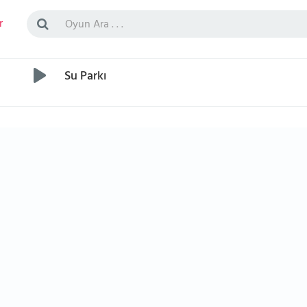
r
Su Parkı