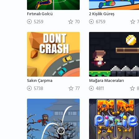
Fırtınalı Golcü
2 Kişilik Güreş
5259
70
6759
7
Sakın Çarpma
Mağara Maceraları
5738
77
4811
8