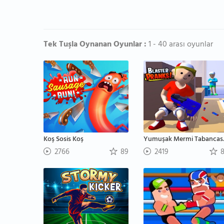
Tek Tuşla Oynanan Oyunlar :
1 - 40 arası oyunlar
Koş Sosis Koş
Yumuş
2766
89
2419
8