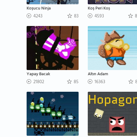
Koşucu Ninja
Koş Peri Koş
4243
83
4593
8
Yapay Bacak
Altın Adam
21802
85
16363
8