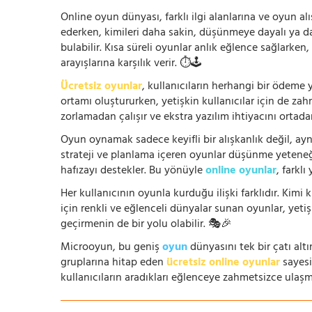
Online oyun dünyası, farklı ilgi alanlarına ve oyun alı
ederken, kimileri daha sakin, düşünmeye dayalı ya 
bulabilir. Kısa süreli oyunlar anlık eğlence sağlarke
arayışlarına karşılık verir. ⏱️🕹️
Ücretsiz oyunlar
, kullanıcıların herhangi bir ödem
ortamı oluştururken, yetişkin kullanıcılar için de za
zorlamadan çalışır ve ekstra yazılım ihtiyacını ortada
Oyun oynamak sadece keyifli bir alışkanlık değil, ay
strateji ve planlama içeren oyunlar düşünme yeteneğin
hafızayı destekler. Bu yönüyle
online oyunlar
, farklı
Her kullanıcının oyunla kurduğu ilişki farklıdır. Kimi k
için renkli ve eğlenceli dünyalar sunan oyunlar, yetişki
geçirmenin de bir yolu olabilir. 🎭🎉
Microoyun, bu geniş
oyun
dünyasını tek bir çatı altı
gruplarına hitap eden
ücretsiz online oyunlar
sayesin
kullanıcıların aradıkları eğlenceye zahmetsizce ulaşm