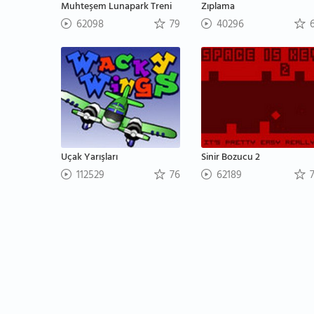
Muhteşem Lunapark Treni
Zıplama
62098
79
40296
6
Uçak Yarışları
Sinir Bozucu 2
112529
76
62189
7