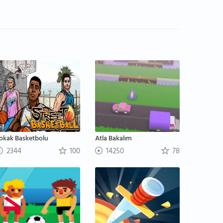
okak Basketbolu
Atla Bakalım
2344
100
14250
78