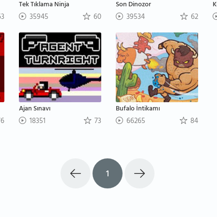
Tek Tıklama Ninja
Son Dinozor
K
3
35945
60
39534
62
Ajan Sınavı
Bufalo İntikamı
6
18351
73
66265
84
1