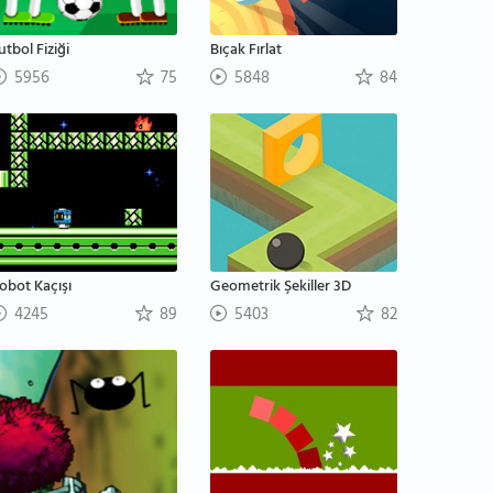
utbol Fiziği
Bıçak Fırlat
5956
75
5848
84
obot Kaçışı
Geometrik Şekiller 3D
4245
89
5403
82