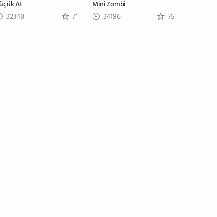
üçük At
Mini Zombi
32348
71
34196
75