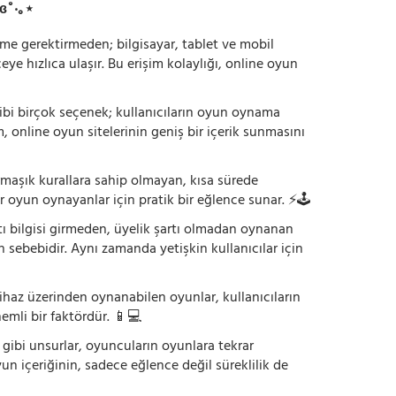
ɞ˚‧｡⋆
irme gerektirmeden; bilgisayar, tablet ve mobil
 hızlıca ulaşır. Bu erişim kolaylığı, online oyun
ı gibi birçok seçenek; kullanıcıların oyun oynama
m, online oyun sitelerinin geniş bir içerik sunmasını
armaşık kurallara sahip olmayan, kısa sürede
r oyun oynayanlar için pratik bir eğlence sunar. ⚡🕹️
tı bilgisi girmeden, üyelik şartı olmadan oynanan
 sebebidir. Aynı zamanda yetişkin kullanıcılar için
ihaz üzerinden oynanabilen oyunlar, kullanıcıların
emli bir faktördür. 📱💻
dı gibi unsurlar, oyuncuların oyunlara tekrar
yun içeriğinin, sadece eğlence değil süreklilik de