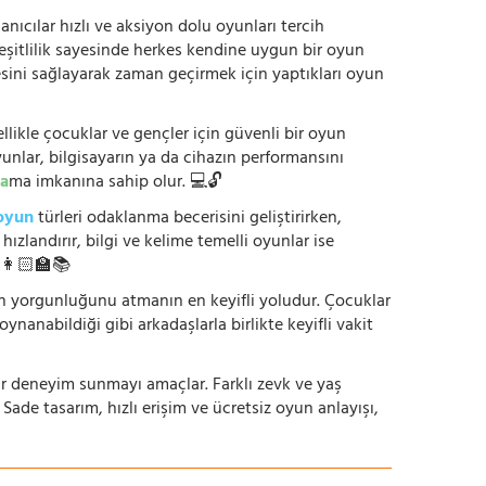
anıcılar hızlı ve aksiyon dolu oyunları tercih
çeşitlilik sayesinde herkes kendine uygun bir oyun
mesini sağlayarak zaman geçirmek için yaptıkları oyun
ikle çocuklar ve gençler için güvenli bir oyun
yunlar, bilgisayarın ya da cihazın performansını
a
ma imkanına sahip olur. 💻🔓
oyun
türleri odaklanma becerisini geliştirirken,
zlandırır, bilgi ve kelime temelli oyunlar ise
. 👩🏻‍🏫📚
nün yorgunluğunu atmanın en keyifli yoludur. Çocuklar
oynanabildiği gibi arkadaşlarla birlikte keyifli vakit
r bir deneyim sunmayı amaçlar. Farklı zevk ve yaş
 Sade tasarım, hızlı erişim ve ücretsiz oyun anlayışı,