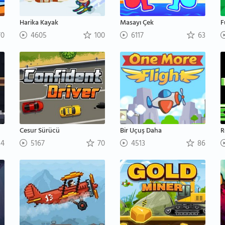
Harika Kayak
Masayı Çek
F
0
4605
100
6117
63
Cesur Sürücü
Bir Uçuş Daha
R
4
5167
70
4513
86