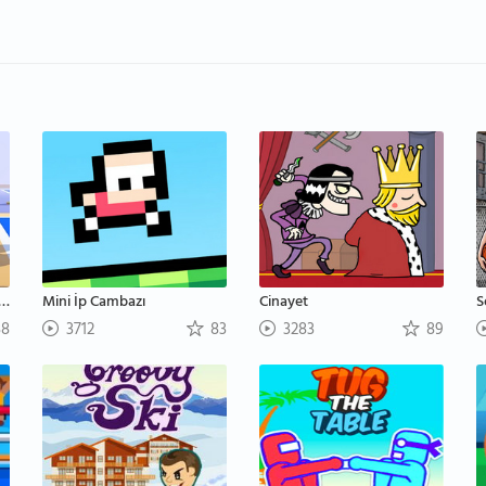
ak Mermi Tabancası Şakası
Mini İp Cambazı
Cinayet
S
8
3712
83
3283
89