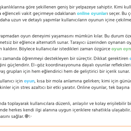
şkanlıklarına göre şekillenen geniş bir yelpazeye sahiptir. Kimi kull
da eğlenceli vakit geçirmeye odaklanan
online oyunlar
ı seçer. Bu 
n, daha uzun ve detaylı yapımlar kullanıcıların oyunun içine çekil
e yapmadan oyun deneyimi yaşamasını mümkün kılar. Bu durum özell
hmetsiz bir eğlence alternatifi sunar. Tarayıcı üzerinden oynanan o
n kaldırır. Böylece kullanıcılar istedikleri zaman özgürce
oyun oyn
nı zamanda öğrenmeyi destekleyen bir süreçtir. Dikkat gerektiren
i güçlendirir. El–göz koordinasyonuna dayalı oyunlar refleksleri hı
 yaş grupları için hem eğlendirici hem de geliştirici bir içerik sunar
ullanıcı için
oyun
, kısa bir mola anlamına gelirken; kimi için gü
nler için stres azaltıcı bir etki yaratır. Online oyunlar, tek başına 
nda toplayarak kullanıcılara düzenli, anlaşılır ve kolay erişilebili
de herkes kendi ilgi alanına uygun içeriklere rahatlıkla ulaşabilir.
asını sağlar. 🌐✨