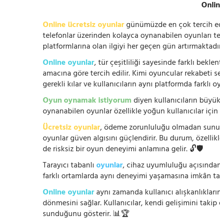
Onlin
Online ücretsiz oyunlar
günümüzde en çok tercih edile
telefonlar üzerinden kolayca oynanabilen oyunları te
platformlarına olan ilgiyi her geçen gün artırmaktadı
Online oyunlar
, tür çeşitliliği sayesinde farklı bek
amacına göre tercih edilir. Kimi oyuncular rekabeti se
gerekli kılar ve kullanıcıların aynı platformda farklı 
Oyun oynamak istiyorum
diyen kullanıcıların büyük
oynanabilen oyunlar özellikle yoğun kullanıcılar için
Ücretsiz oyunlar
, ödeme zorunluluğu olmadan sunuldu
oyunlar güven algısını güçlendirir. Bu durum, özellik
de risksiz bir oyun deneyimi anlamına gelir. 🔓🛡️
Tarayıcı tabanlı
oyunlar
, cihaz uyumluluğu açısından
farklı ortamlarda aynı deneyimi yaşamasına imkân tan
Online oyunlar
aynı zamanda kullanıcı alışkanlıklarını
dönmesini sağlar. Kullanıcılar, kendi gelişimini takip
sunduğunu gösterir. 📊🏆