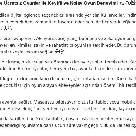
e Ücretsiz Oyunlar ile Keyifli ve Kolay Oyun Deneyimi ⋆｡‧˚ʚ
n dijital eğlence seçenekleri arasında yer alır. Kullanıcılar, ind
rcih ederek hem zamandan tasarruf eder hem de her yerde eğlenceye
r. 🎯🔍
lentilere cevap verir. Aksiyon, spor, yarış, bulmaca ve zeka oyunlar
verken, kimileri sakin ve rahatlatıcı oyunları tercih eder. Bu duru
oyunlar keşfetmesini sağlar. 🧭🎲
 bir kısmı, hızlı açılan ve öğrenmesi kolay oyunları tercih eder. K
 idealdir. Bu tür oyunlar, hem yeni başlayanlar hem de uzun süredi
ğu için kullanıcıların deneme eşiğini ortadan kaldırır. Kredi kar
le çocuklar için oyun arayan ebeveynler açısından önemli bir tercih
 avantaj sağlar. Masaüstü bilgisayar, dizüstü, tablet veya mobil c
ır. Bu esneklik, “her yerden oyun oyna” beklentisini karşılayan ön
 da şekillendirir. Skor tabloları, başarı sistemleri ve ilerleme kay
 edebildiği oyunlarda daha uzun süre vakit geçirir. Bu da kaliteli o