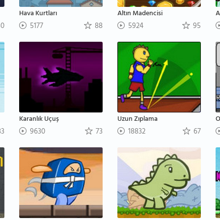
Hava Kurtları
Altın Madencisi
A
0
5177
88
5924
95
Karanlık Uçuş
Uzun Zıplama
O
3
9630
73
18832
67