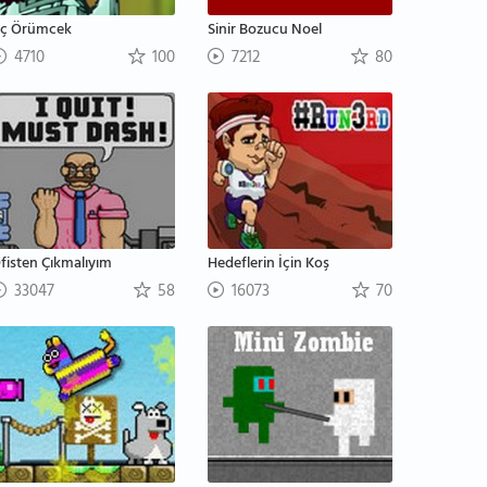
ç Örümcek
Sinir Bozucu Noel
4710
100
7212
80
fisten Çıkmalıyım
Hedeflerin İçin Koş
33047
58
16073
70