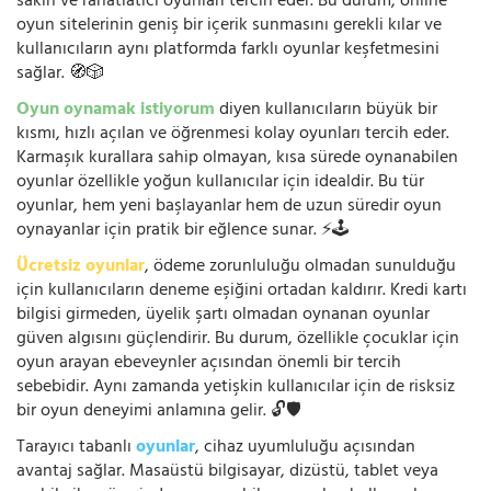
sakin ve rahatlatıcı oyunları tercih eder. Bu durum, online
oyun sitelerinin geniş bir içerik sunmasını gerekli kılar ve
kullanıcıların aynı platformda farklı oyunlar keşfetmesini
sağlar. 🧭🎲
Oyun oynamak istiyorum
diyen kullanıcıların büyük bir
kısmı, hızlı açılan ve öğrenmesi kolay oyunları tercih eder.
Karmaşık kurallara sahip olmayan, kısa sürede oynanabilen
oyunlar özellikle yoğun kullanıcılar için idealdir. Bu tür
oyunlar, hem yeni başlayanlar hem de uzun süredir oyun
oynayanlar için pratik bir eğlence sunar. ⚡🕹️
Ücretsiz oyunlar
, ödeme zorunluluğu olmadan sunulduğu
için kullanıcıların deneme eşiğini ortadan kaldırır. Kredi kartı
bilgisi girmeden, üyelik şartı olmadan oynanan oyunlar
güven algısını güçlendirir. Bu durum, özellikle çocuklar için
oyun arayan ebeveynler açısından önemli bir tercih
sebebidir. Aynı zamanda yetişkin kullanıcılar için de risksiz
bir oyun deneyimi anlamına gelir. 🔓🛡️
Tarayıcı tabanlı
oyunlar
, cihaz uyumluluğu açısından
avantaj sağlar. Masaüstü bilgisayar, dizüstü, tablet veya