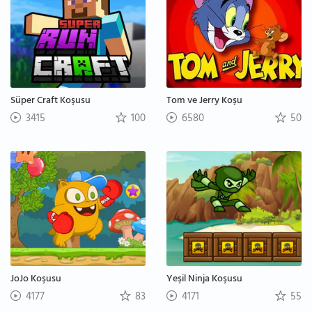
Süper Craft Koşusu
Tom ve Jerry Koşu
3415
100
6580
50
JoJo Koşusu
Yeşil Ninja Koşusu
4177
83
4171
55