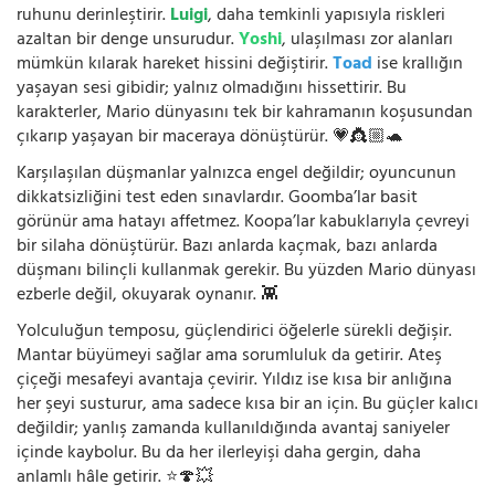
ruhunu derinleştirir.
Luigi
, daha temkinli yapısıyla riskleri
azaltan bir denge unsurudur.
Yoshi
, ulaşılması zor alanları
mümkün kılarak hareket hissini değiştirir.
Toad
ise krallığın
yaşayan sesi gibidir; yalnız olmadığını hissettirir. Bu
karakterler, Mario dünyasını tek bir kahramanın koşusundan
çıkarıp yaşayan bir maceraya dönüştürür. 💗👸🏼🐢
Karşılaşılan düşmanlar yalnızca engel değildir; oyuncunun
dikkatsizliğini test eden sınavlardır. Goomba’lar basit
görünür ama hatayı affetmez. Koopa’lar kabuklarıyla çevreyi
bir silaha dönüştürür. Bazı anlarda kaçmak, bazı anlarda
düşmanı bilinçli kullanmak gerekir. Bu yüzden Mario dünyası
ezberle değil, okuyarak oynanır. 👾
Yolculuğun temposu, güçlendirici öğelerle sürekli değişir.
Mantar büyümeyi sağlar ama sorumluluk da getirir. Ateş
çiçeği mesafeyi avantaja çevirir. Yıldız ise kısa bir anlığına
her şeyi susturur, ama sadece kısa bir an için. Bu güçler kalıcı
değildir; yanlış zamanda kullanıldığında avantaj saniyeler
içinde kaybolur. Bu da her ilerleyişi daha gergin, daha
anlamlı hâle getirir. ⭐🍄💥