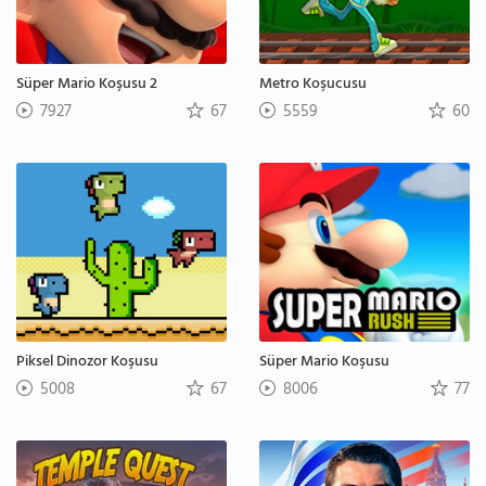
Süper Mario Koşusu 2
Metro Koşucusu
7927
67
5559
60
Piksel Dinozor Koşusu
Süper Mario Koşusu
5008
67
8006
77