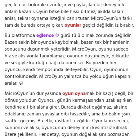
geçilen bir bölümle derinleşir ve paylaşılan bir deneyimle
anlam kazanır. Oyun bitse bile hissi bitmez; akılda kalan
anlar, tekrar oynama isteğini canlı tutar. MicroOyun’un farkı
tam da burada ortaya çıkar:
oyunlar
geçici değildir, iz bırakır.
Bu platformda
eğlence ✨
gürültülü olmak zorunda değildir.
Bazen sakin bir oyunda kaybolmak, bazen tek bir hamlenin
sonucunu düşünmek yeterlidir. MicroOyun, oyunu sadece
hız ve aksiyonla tanımlamaz; oyunun düşünceyle, dikkatle
ve sezgiyle kurduğu bağı da önemser. Bu yüzden her
oyuncu, kendi temposunda ilerleyebilir. Oyun, oyuncunun
kontrolündedir; MicroOyun yalnızca bu yolculuğun kapısını
aralar. 🚀
MicroOyun’un dünyasında
oyun oyna
mak bir kaçış değil, bir
dönüş yoludur. Oyuncu, günün karmaşasından uzaklaşırken
kendine ait bir alana girer. Burada dikkat dağılmaz, aksine
odaklanır; zaman yavaşlar gibi hissedilir, ama bir bakmışsın
saatler geçmiş. Bu etki, rastlantı değildir. Oyunların seçimi,
sunumu ve akışı, oyuncunun deneyimini kesintisiz kılmak
üzere şekillenir. Her detay, oyunun doğal akışını bozmadan