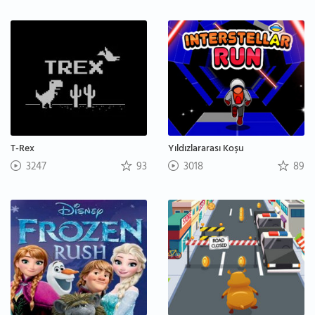
T-Rex
Yıldızlararası Koşu
3247
93
3018
89