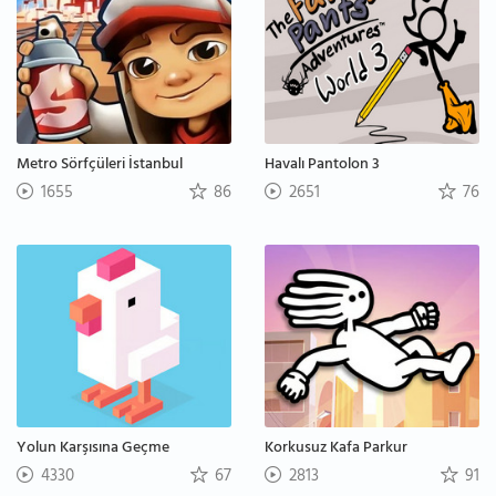
Metro Sörfçüleri İstanbul
Havalı Pantolon 3
1655
86
2651
76
Yolun Karşısına Geçme
Korkusuz Kafa Parkur
4330
67
2813
91