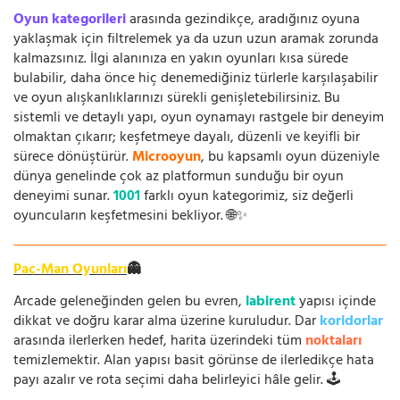
Oyun kategorileri
arasında gezindikçe, aradığınız oyuna
yaklaşmak için filtrelemek ya da uzun uzun aramak zorunda
kalmazsınız. İlgi alanınıza en yakın oyunları kısa sürede
bulabilir, daha önce hiç denemediğiniz türlerle karşılaşabilir
ve oyun alışkanlıklarınızı sürekli genişletebilirsiniz. Bu
sistemli ve detaylı yapı, oyun oynamayı rastgele bir deneyim
olmaktan çıkarır; keşfetmeye dayalı, düzenli ve keyifli bir
sürece dönüştürür.
Microoyun
, bu kapsamlı oyun düzeniyle
dünya genelinde çok az platformun sunduğu bir oyun
deneyimi sunar.
1001
farklı oyun kategorimiz, siz değerli
oyuncuların keşfetmesini bekliyor. 🌐✨
Pac-Man Oyunları
👻
Arcade geleneğinden gelen bu evren,
labirent
yapısı içinde
dikkat ve doğru karar alma üzerine kuruludur. Dar
koridorlar
arasında ilerlerken hedef, harita üzerindeki tüm
noktaları
temizlemektir. Alan yapısı basit görünse de ilerledikçe hata
payı azalır ve rota seçimi daha belirleyici hâle gelir. 🕹️