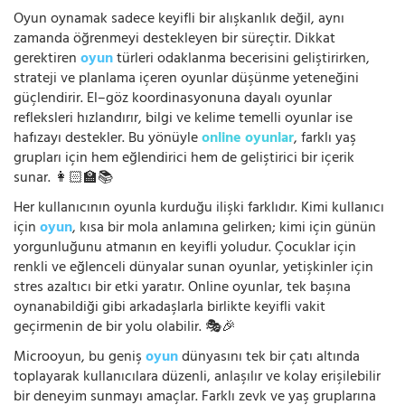
Oyun oynamak sadece keyifli bir alışkanlık değil, aynı
zamanda öğrenmeyi destekleyen bir süreçtir. Dikkat
gerektiren
oyun
türleri odaklanma becerisini geliştirirken,
strateji ve planlama içeren oyunlar düşünme yeteneğini
güçlendirir. El–göz koordinasyonuna dayalı oyunlar
refleksleri hızlandırır, bilgi ve kelime temelli oyunlar ise
hafızayı destekler. Bu yönüyle
online oyunlar
, farklı yaş
grupları için hem eğlendirici hem de geliştirici bir içerik
sunar. 👩🏻‍🏫📚
Her kullanıcının oyunla kurduğu ilişki farklıdır. Kimi kullanıcı
için
oyun
, kısa bir mola anlamına gelirken; kimi için günün
yorgunluğunu atmanın en keyifli yoludur. Çocuklar için
renkli ve eğlenceli dünyalar sunan oyunlar, yetişkinler için
stres azaltıcı bir etki yaratır. Online oyunlar, tek başına
oynanabildiği gibi arkadaşlarla birlikte keyifli vakit
geçirmenin de bir yolu olabilir. 🎭🎉
Microoyun, bu geniş
oyun
dünyasını tek bir çatı altında
toplayarak kullanıcılara düzenli, anlaşılır ve kolay erişilebilir
bir deneyim sunmayı amaçlar. Farklı zevk ve yaş gruplarına