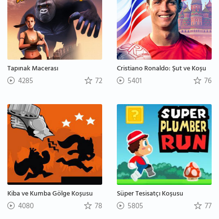
Tapınak Macerası
Cristiano Ronaldo: Şut ve Koşu
4285
72
5401
76
Kiba ve Kumba Gölge Koşusu
Süper Tesisatçı Koşusu
4080
78
5805
77