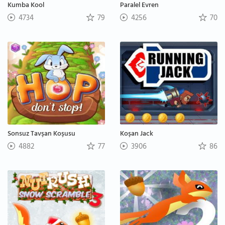
Kumba Kool
Paralel Evren
4734
79
4256
70
Sonsuz Tavşan Koşusu
Koşan Jack
4882
77
3906
86