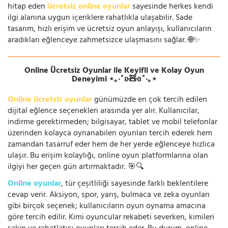
hitap eden
ücretsiz online oyunlar
sayesinde herkes kendi
ilgi alanına uygun içeriklere rahatlıkla ulaşabilir. Sade
tasarım, hızlı erişim ve ücretsiz oyun anlayışı, kullanıcıların
aradıkları eğlenceye zahmetsizce ulaşmasını sağlar. 🌐✨
Online Ücretsiz Oyunlar ile Keyifli ve Kolay Oyun
Deneyimi ⋆｡‧˚ʚ🧸ɞ˚‧｡⋆
Online ücretsiz oyunlar
günümüzde en çok tercih edilen
dijital eğlence seçenekleri arasında yer alır. Kullanıcılar,
indirme gerektirmeden; bilgisayar, tablet ve mobil telefonlar
üzerinden kolayca oynanabilen oyunları tercih ederek hem
zamandan tasarruf eder hem de her yerde eğlenceye hızlıca
ulaşır. Bu erişim kolaylığı, online oyun platformlarına olan
ilgiyi her geçen gün artırmaktadır. 🎯🔍
Online oyunlar
, tür çeşitliliği sayesinde farklı beklentilere
cevap verir. Aksiyon, spor, yarış, bulmaca ve zeka oyunları
gibi birçok seçenek; kullanıcıların oyun oynama amacına
göre tercih edilir. Kimi oyuncular rekabeti severken, kimileri