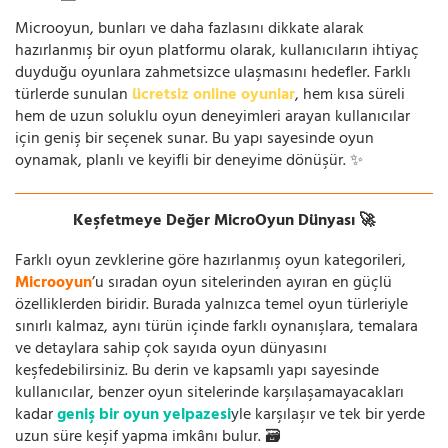
Microoyun, bunları ve daha fazlasını dikkate alarak
hazırlanmış bir oyun platformu olarak, kullanıcıların ihtiyaç
duyduğu oyunlara zahmetsizce ulaşmasını hedefler. Farklı
türlerde sunulan
ücretsiz online oyunlar
, hem kısa süreli
hem de uzun soluklu oyun deneyimleri arayan kullanıcılar
için geniş bir seçenek sunar. Bu yapı sayesinde oyun
oynamak, planlı ve keyifli bir deneyime dönüşür. ✨
Keşfetmeye Değer MicroOyun Dünyası 🚀
Farklı oyun zevklerine göre hazırlanmış oyun kategorileri,
Microoyun
’u sıradan oyun sitelerinden ayıran en güçlü
özelliklerden biridir. Burada yalnızca temel oyun türleriyle
sınırlı kalmaz, aynı türün içinde farklı oynanışlara, temalara
ve detaylara sahip çok sayıda oyun dünyasını
keşfedebilirsiniz. Bu derin ve kapsamlı yapı sayesinde
kullanıcılar, benzer oyun sitelerinde karşılaşamayacakları
kadar
geniş bir oyun yelpazesi
yle karşılaşır ve tek bir yerde
uzun süre keşif yapma imkânı bulur. 🗃️