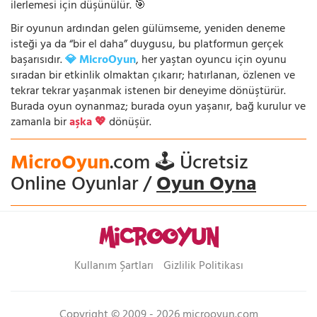
ilerlemesi için düşünülür. 🎯
Bir oyunun ardından gelen gülümseme, yeniden deneme
isteği ya da “bir el daha” duygusu, bu platformun gerçek
başarısıdır.
💎 MicroOyun
, her yaştan oyuncu için oyunu
sıradan bir etkinlik olmaktan çıkarır; hatırlanan, özlenen ve
tekrar tekrar yaşanmak istenen bir deneyime dönüştürür.
Burada oyun oynanmaz; burada oyun yaşanır, bağ kurulur ve
zamanla bir
aşka 💖
dönüşür.
MicroOyun
.com 🕹️ Ücretsiz
Online Oyunlar /
Oyun Oyna
Kullanım Şartları
Gizlilik Politikası
Copyright © 2009 - 2026 microoyun.com