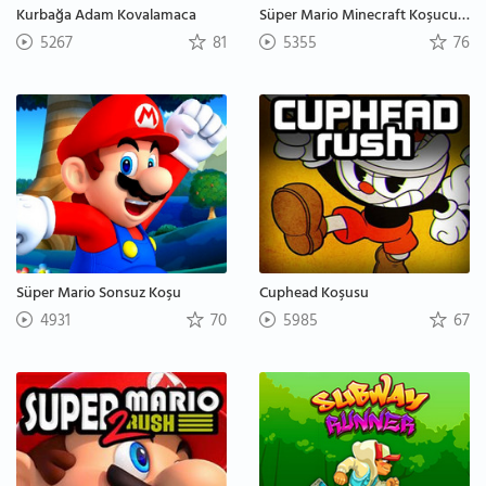
Kurbağa Adam Kovalamaca
Süper Mario Minecraft Koşucusu
5267
81
5355
76
Süper Mario Sonsuz Koşu
Cuphead Koşusu
4931
70
5985
67