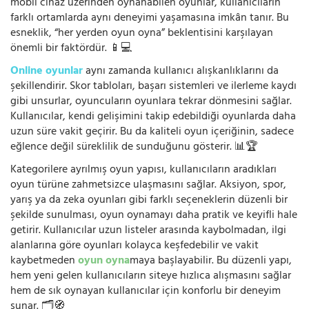
mobil cihaz üzerinden oynanabilen oyunlar, kullanıcıların
farklı ortamlarda aynı deneyimi yaşamasına imkân tanır. Bu
esneklik, “her yerden oyun oyna” beklentisini karşılayan
önemli bir faktördür. 📱💻
Online oyunlar
aynı zamanda kullanıcı alışkanlıklarını da
şekillendirir. Skor tabloları, başarı sistemleri ve ilerleme kaydı
gibi unsurlar, oyuncuların oyunlara tekrar dönmesini sağlar.
Kullanıcılar, kendi gelişimini takip edebildiği oyunlarda daha
uzun süre vakit geçirir. Bu da kaliteli oyun içeriğinin, sadece
eğlence değil süreklilik de sunduğunu gösterir. 📊🏆
Kategorilere ayrılmış oyun yapısı, kullanıcıların aradıkları
oyun türüne zahmetsizce ulaşmasını sağlar. Aksiyon, spor,
yarış ya da zeka oyunları gibi farklı seçeneklerin düzenli bir
şekilde sunulması, oyun oynamayı daha pratik ve keyifli hale
getirir. Kullanıcılar uzun listeler arasında kaybolmadan, ilgi
alanlarına göre oyunları kolayca keşfedebilir ve vakit
kaybetmeden
oyun oyna
maya başlayabilir. Bu düzenli yapı,
hem yeni gelen kullanıcıların siteye hızlıca alışmasını sağlar
hem de sık oynayan kullanıcılar için konforlu bir deneyim
sunar. 🗂️🧭