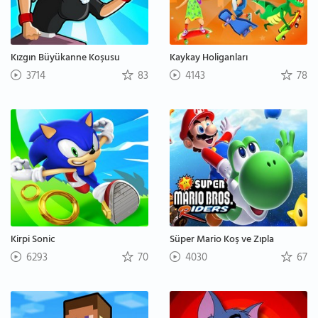
Kızgın Büyükanne Koşusu
Kaykay Holiganları
3714
83
4143
78
Kirpi Sonic
Süper Mario Koş ve Zıpla
6293
70
4030
67