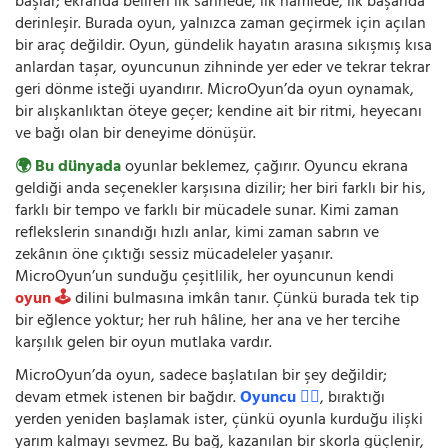
başlar; ekranda beliren ilk sahnede, ilk hamlede, ilk başarıda
derinleşir. Burada oyun, yalnızca zaman geçirmek için açılan
bir araç değildir. Oyun, gündelik hayatın arasına sıkışmış kısa
anlardan taşar, oyuncunun zihninde yer eder ve tekrar tekrar
geri dönme isteği uyandırır. MicroOyun’da oyun oynamak,
bir alışkanlıktan öteye geçer; kendine ait bir ritmi, heyecanı
ve bağı olan bir deneyime dönüşür.
🌍 Bu dünyada
oyunlar beklemez, çağırır. Oyuncu ekrana
geldiği anda seçenekler karşısına dizilir; her biri farklı bir his,
farklı bir tempo ve farklı bir mücadele sunar. Kimi zaman
reflekslerin sınandığı hızlı anlar, kimi zaman sabrın ve
zekânın öne çıktığı sessiz mücadeleler yaşanır.
MicroOyun’un sunduğu çeşitlilik, her oyuncunun kendi
oyun 🕹️
dilini bulmasına imkân tanır. Çünkü burada tek tip
bir eğlence yoktur; her ruh hâline, her ana ve her tercihe
karşılık gelen bir oyun mutlaka vardır.
MicroOyun’da oyun, sadece başlatılan bir şey değildir;
devam etmek istenen bir bağdır.
Oyuncu 🧍‍♂️
, bıraktığı
yerden yeniden başlamak ister, çünkü oyunla kurduğu ilişki
yarım kalmayı sevmez. Bu bağ, kazanılan bir skorla güçlenir,