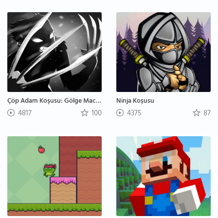
Çöp Adam Koşusu: Gölge Macerası
Ninja Koşusu
4817
100
4375
87