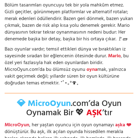
Bölüm tasarımları oyuncuyu tek bir yola mahkûm etmez.
Gizli geçitler, görünmeyen platformlar ve alternatif rotalar;
merak edenleri ödüllendirir. Bazen geri dönmek, bazen yukarı
çıkmak, bazen de risk alıp kısa yolu denemek gerekir. Mario
dünyasının tekrar tekrar oynanmasının nedeni budur: Her
denemede başka bir detay, başka bir his ortaya çıkar. 🚩🧱
Bazı oyunlar vardır; temsil ettikleri dünya ve bıraktıkları iz
sayesinde sıradan bir eğlencenin ötesinde durur.
Mario
, bu
özel yeri fazlasıyla hak eden oyunlardan biridir.
MicroOyun.com’da bu ölümsüz oyunu
oyna
mak, yalnızca
vakit geçirmek değil; yıllardır süren bir oyun kültürüne
doğrudan temas etmektir. ⁺˚⋆｡°🍄₊
💎 MicroOyun
.com’da Oyun
Oynamak Bir 💖
AŞK
’tır
MicroOyun
, her yaştan oyuncu için oyun oynamayı
aşka ❤️
dönüştürür. Bu aşk, ilk açılan oyunda hissedilen merakla