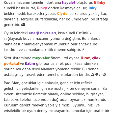
Kovalamacanın temelini dört ana
hayalet
oluşturur.
Blinky
sürekli baskı kurar,
Pinky
önden kesmeye çalışır,
Inky
beklenmedik hareketler yapar,
Clyde
ise kararsız yaklaş-kaç
davranışı sergiler. Bu farklılıklar, her bölümde yeni bir strateji
gerektirir. 👻
Oyun içindeki
enerji noktaları
, kısa süreli üstünlük
sağlayarak kovalamacanın yönünü değiştirir. Bu anlarda
daha cesur hamleler yapmak mümkün olur ancak süre
kısıtlıdır ve zamanlama kritik öneme sahiptir. ⚡
Skor sisteminde
meyveler
önemli rol oynar.
Kiraz
,
çilek
,
portakal
ve
üzüm
gibi bonuslar ek puan kazandırırken
oyuncuyu daha riskli alanlara yönlendirebilir. Bu denge,
ustalaşmayı teşvik eden temel unsurlardan biridir. 🍒🍓🍊🍇
Pac-Man; çocuklar için anlaşılır, gençler için refleks
geliştirici, yetişkinler için ise nostaljik bir deneyim sunar. Bu
evreni sitemizde ücretsiz olarak, online şekilde; bilgisayar,
tablet ve telefon üzerinden doğrudan oynamak mümkündür.
Kurulum gerektirmeyen yapısıyla mobil uyumlu, hızlı ve
erişilebilir bir oyun deneyimi arayan kullanıcılar için pratik bir