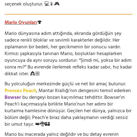
seçenek oluşturur. 💻📱🎮
Mario Oyunları
🍄
Mario dünyasına adım attığında, ekranda gördüğün şey
sadece renkli bloklar ve sevimli karakterler değildir. Her
zıplamanın bir bedeli, her gecikmenin bir sonucu vardır.
Kırmızı şapkasıyla tanınan Mario, boşlukları hesaplarken
oyuncuya da aynı soruyu sordurur: “Şimdi mi, yoksa bir adım
sonra mı?” Bu evrende ilerlemek refleks kadar sabır, hız kadar
dikkat ister. 👸🏼
Bu yolculuğun merkezinde güçlü ve net bir amaç bulunur.
Prenses Peach
, Mantar Krallığı’nın dengesini temsil ederken
Bowser
bu dengeyi bozan kaçınılmaz tehdittir. Bowser’ın
Peach’i kaçırmasıyla birlikte Mario’nun her adımı bir
kurtarma hamlesine dönüşür. Geçilen her dünya, yalnızca bir
bölüm değil; Peach’e biraz daha yaklaşmanın verdiği sessiz
bir umut taşır. 👑🐉🏰
Mario bu macerada yalnız değildir ve bu detay evrenin