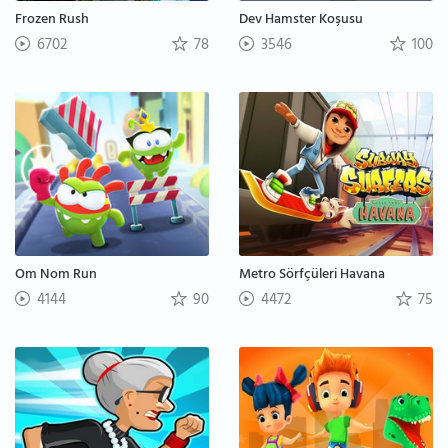
Frozen Rush
Dev Hamster Koşusu
6702
78
3546
100
Om Nom Run
Metro Sörfçüleri Havana
4144
90
4472
75