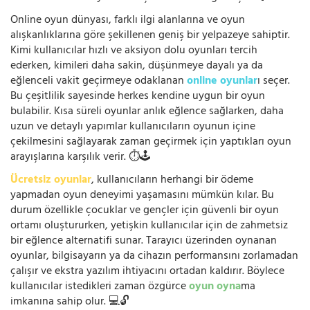
Online oyun dünyası, farklı ilgi alanlarına ve oyun
alışkanlıklarına göre şekillenen geniş bir yelpazeye sahiptir.
Kimi kullanıcılar hızlı ve aksiyon dolu oyunları tercih
ederken, kimileri daha sakin, düşünmeye dayalı ya da
eğlenceli vakit geçirmeye odaklanan
online oyunlar
ı seçer.
Bu çeşitlilik sayesinde herkes kendine uygun bir oyun
bulabilir. Kısa süreli oyunlar anlık eğlence sağlarken, daha
uzun ve detaylı yapımlar kullanıcıların oyunun içine
çekilmesini sağlayarak zaman geçirmek için yaptıkları oyun
arayışlarına karşılık verir. ⏱️🕹️
Ücretsiz oyunlar
, kullanıcıların herhangi bir ödeme
yapmadan oyun deneyimi yaşamasını mümkün kılar. Bu
durum özellikle çocuklar ve gençler için güvenli bir oyun
ortamı oluştururken, yetişkin kullanıcılar için de zahmetsiz
bir eğlence alternatifi sunar. Tarayıcı üzerinden oynanan
oyunlar, bilgisayarın ya da cihazın performansını zorlamadan
çalışır ve ekstra yazılım ihtiyacını ortadan kaldırır. Böylece
kullanıcılar istedikleri zaman özgürce
oyun oyna
ma
imkanına sahip olur. 💻🔓