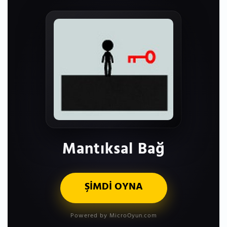
Mantıksal Bağ
ŞİMDİ OYNA
Powered by MicroOyun.com