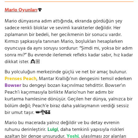
Mario Oyunları
🍄
Mario dünyasına adım attığında, ekranda gördüğün şey
sadece renkli bloklar ve sevimli karakterler değildir. Her
zıplamanın bir bedeli, her gecikmenin bir sonucu vardır.
Kırmızı şapkasıyla tanınan Mario, boşlukları hesaplarken
oyuncuya da aynı soruyu sordurur: “Şimdi mi, yoksa bir adım
sonra mı?” Bu evrende ilerlemek refleks kadar sabır, hız kadar
dikkat ister. 👸🏼
Bu yolculuğun merkezinde güçlü ve net bir amaç bulunur.
Prenses Peach
, Mantar Krallığı’nın dengesini temsil ederken
Bowser
bu dengeyi bozan kaçınılmaz tehdittir. Bowser’ın
Peach’i kaçırmasıyla birlikte Mario’nun her adımı bir
kurtarma hamlesine dönüşür. Geçilen her dünya, yalnızca bir
bölüm değil; Peach’e biraz daha yaklaşmanın verdiği sessiz
bir umut taşır. 👑🐉🏰
Mario bu macerada yalnız değildir ve bu detay evrenin
ruhunu derinleştirir.
Luigi
, daha temkinli yapısıyla riskleri
azaltan bir denge unsurudur.
Yoshi
, ulaşılması zor alanları