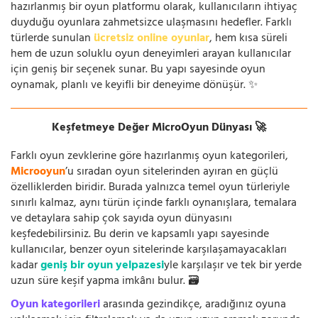
hazırlanmış bir oyun platformu olarak, kullanıcıların ihtiyaç
duyduğu oyunlara zahmetsizce ulaşmasını hedefler. Farklı
türlerde sunulan
ücretsiz online oyunlar
, hem kısa süreli
hem de uzun soluklu oyun deneyimleri arayan kullanıcılar
için geniş bir seçenek sunar. Bu yapı sayesinde oyun
oynamak, planlı ve keyifli bir deneyime dönüşür. ✨
Keşfetmeye Değer MicroOyun Dünyası 🚀
Farklı oyun zevklerine göre hazırlanmış oyun kategorileri,
Microoyun
’u sıradan oyun sitelerinden ayıran en güçlü
özelliklerden biridir. Burada yalnızca temel oyun türleriyle
sınırlı kalmaz, aynı türün içinde farklı oynanışlara, temalara
ve detaylara sahip çok sayıda oyun dünyasını
keşfedebilirsiniz. Bu derin ve kapsamlı yapı sayesinde
kullanıcılar, benzer oyun sitelerinde karşılaşamayacakları
kadar
geniş bir oyun yelpazesi
yle karşılaşır ve tek bir yerde
uzun süre keşif yapma imkânı bulur. 🗃️
Oyun kategorileri
arasında gezindikçe, aradığınız oyuna