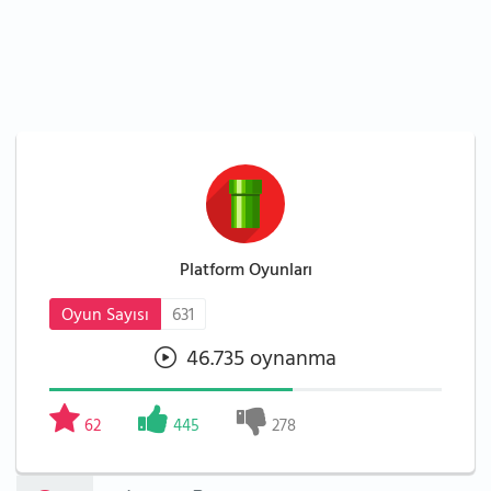
Platform Oyunları
Oyun Sayısı
631
46.735 oynanma
62
445
278