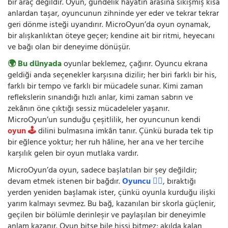
bir araç değildir. Oyun, gündelik hayatın arasına sıkışmış kısa
anlardan taşar, oyuncunun zihninde yer eder ve tekrar tekrar
geri dönme isteği uyandırır. MicroOyun’da oyun oynamak,
bir alışkanlıktan öteye geçer; kendine ait bir ritmi, heyecanı
ve bağı olan bir deneyime dönüşür.
🌍 Bu dünyada
oyunlar beklemez, çağırır. Oyuncu ekrana
geldiği anda seçenekler karşısına dizilir; her biri farklı bir his,
farklı bir tempo ve farklı bir mücadele sunar. Kimi zaman
reflekslerin sınandığı hızlı anlar, kimi zaman sabrın ve
zekânın öne çıktığı sessiz mücadeleler yaşanır.
MicroOyun’un sunduğu çeşitlilik, her oyuncunun kendi
oyun 🕹️
dilini bulmasına imkân tanır. Çünkü burada tek tip
bir eğlence yoktur; her ruh hâline, her ana ve her tercihe
karşılık gelen bir oyun mutlaka vardır.
MicroOyun’da oyun, sadece başlatılan bir şey değildir;
devam etmek istenen bir bağdır.
Oyuncu 🧍‍♂️
, bıraktığı
yerden yeniden başlamak ister, çünkü oyunla kurduğu ilişki
yarım kalmayı sevmez. Bu bağ, kazanılan bir skorla güçlenir,
geçilen bir bölümle derinleşir ve paylaşılan bir deneyimle
anlam kazanır. Oyun bitse bile hissi bitmez; akılda kalan