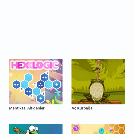
Mantıksal Altıgenler
Aç Kurbağa