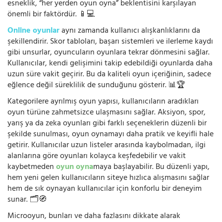
esneklik, “her yerden oyun oyna” beklentisini karşılayan
önemli bir faktördür. 📱💻
Online oyunlar
aynı zamanda kullanıcı alışkanlıklarını da
şekillendirir. Skor tabloları, başarı sistemleri ve ilerleme kaydı
gibi unsurlar, oyuncuların oyunlara tekrar dönmesini sağlar.
Kullanıcılar, kendi gelişimini takip edebildiği oyunlarda daha
uzun süre vakit geçirir. Bu da kaliteli oyun içeriğinin, sadece
eğlence değil süreklilik de sunduğunu gösterir. 📊🏆
Kategorilere ayrılmış oyun yapısı, kullanıcıların aradıkları
oyun türüne zahmetsizce ulaşmasını sağlar. Aksiyon, spor,
yarış ya da zeka oyunları gibi farklı seçeneklerin düzenli bir
şekilde sunulması, oyun oynamayı daha pratik ve keyifli hale
getirir. Kullanıcılar uzun listeler arasında kaybolmadan, ilgi
alanlarına göre oyunları kolayca keşfedebilir ve vakit
kaybetmeden
oyun oyna
maya başlayabilir. Bu düzenli yapı,
hem yeni gelen kullanıcıların siteye hızlıca alışmasını sağlar
hem de sık oynayan kullanıcılar için konforlu bir deneyim
sunar. 🗂️🧭
Microoyun, bunları ve daha fazlasını dikkate alarak