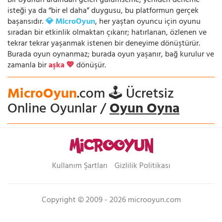
Bir oyunun ardından gelen gülümseme, yeniden deneme
isteği ya da “bir el daha” duygusu, bu platformun gerçek
başarısıdır.
💎 MicroOyun
, her yaştan oyuncu için oyunu
sıradan bir etkinlik olmaktan çıkarır; hatırlanan, özlenen ve
tekrar tekrar yaşanmak istenen bir deneyime dönüştürür.
Burada oyun oynanmaz; burada oyun yaşanır, bağ kurulur ve
zamanla bir
aşka 💖
dönüşür.
MicroOyun
.com 🕹️ Ücretsiz
Online Oyunlar /
Oyun Oyna
Kullanım Şartları
Gizlilik Politikası
Copyright © 2009 - 2026 microoyun.com