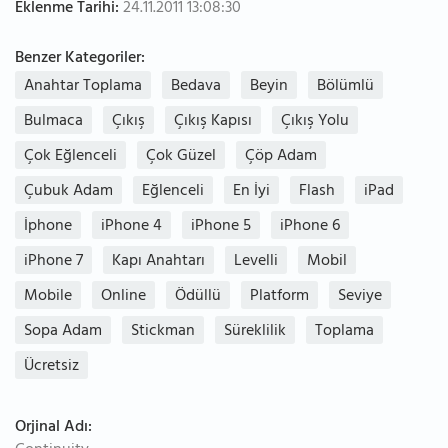
Eklenme Tarihi:
24.11.2011 13:08:30
Benzer Kategoriler:
Anahtar Toplama
Bedava
Beyin
Bölümlü
Bulmaca
Çıkış
Çıkış Kapısı
Çıkış Yolu
Çok Eğlenceli
Çok Güzel
Çöp Adam
Çubuk Adam
Eğlenceli
En İyi
Flash
iPad
İphone
iPhone 4
iPhone 5
iPhone 6
iPhone 7
Kapı Anahtarı
Levelli
Mobil
Mobile
Online
Ödüllü
Platform
Seviye
Sopa Adam
Stickman
Süreklilik
Toplama
Ücretsiz
Orjinal Adı: