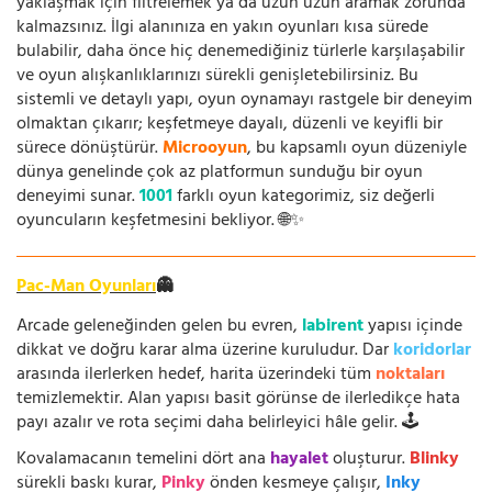
yaklaşmak için filtrelemek ya da uzun uzun aramak zorunda
kalmazsınız. İlgi alanınıza en yakın oyunları kısa sürede
bulabilir, daha önce hiç denemediğiniz türlerle karşılaşabilir
ve oyun alışkanlıklarınızı sürekli genişletebilirsiniz. Bu
sistemli ve detaylı yapı, oyun oynamayı rastgele bir deneyim
olmaktan çıkarır; keşfetmeye dayalı, düzenli ve keyifli bir
sürece dönüştürür.
Microoyun
, bu kapsamlı oyun düzeniyle
dünya genelinde çok az platformun sunduğu bir oyun
deneyimi sunar.
1001
farklı oyun kategorimiz, siz değerli
oyuncuların keşfetmesini bekliyor. 🌐✨
Pac-Man Oyunları
👻
Arcade geleneğinden gelen bu evren,
labirent
yapısı içinde
dikkat ve doğru karar alma üzerine kuruludur. Dar
koridorlar
arasında ilerlerken hedef, harita üzerindeki tüm
noktaları
temizlemektir. Alan yapısı basit görünse de ilerledikçe hata
payı azalır ve rota seçimi daha belirleyici hâle gelir. 🕹️
Kovalamacanın temelini dört ana
hayalet
oluşturur.
Blinky
sürekli baskı kurar,
Pinky
önden kesmeye çalışır,
Inky