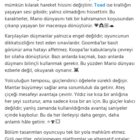
mümkün kılarak hareket hissini değiştirir.
Toad
ise krallığın
yaşayan sesi gibidir; yalnız olmadığını hissettirir. Bu
karakterler, Mario dünyasını tek bir kahramanın koşusundan
çıkarıp yaşayan bir maceraya dönüştürür. 💗👸🏼🐢
Karşılaşılan düşmanlar yalnızca engel değildir; oyuncunun
dikkatsizliğini test eden sınavlardır. Goomba’lar basit
görünür ama hatayı affetmez. Koopa’lar kabuklarıyla çevreyi
bir silaha dönüştürür. Bazı anlarda kaçmak, bazı anlarda
düşmanı bilinçli kullanmak gerekir. Bu yüzden Mario dünyası
ezberle değil, okuyarak oynanır. 👾
Yolculuğun temposu, güçlendirici öğelerle sürekli değişir.
Mantar büyümeyi sağlar ama sorumluluk da getirir. Ateş
çiçeği mesafeyi avantaja çevirir. Yıldız ise kısa bir anlığına
her şeyi susturur, ama sadece kısa bir an için. Bu güçler kalıcı
değildir; yanlış zamanda kullanıldığında avantaj saniyeler
içinde kaybolur. Bu da her ilerleyişi daha gergin, daha
anlamlı hâle getirir. ⭐🍄💥
Bölüm tasarımları oyuncuyu tek bir yola mahkûm etmez.
Gizli geçitler, görünmeyen platformlar ve alternatif rotalar;