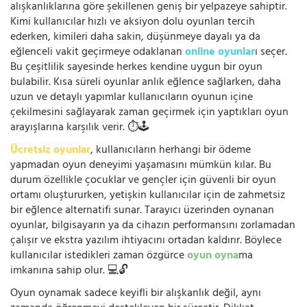
alışkanlıklarına göre şekillenen geniş bir yelpazeye sahiptir.
Kimi kullanıcılar hızlı ve aksiyon dolu oyunları tercih
ederken, kimileri daha sakin, düşünmeye dayalı ya da
eğlenceli vakit geçirmeye odaklanan
online oyunlar
ı seçer.
Bu çeşitlilik sayesinde herkes kendine uygun bir oyun
bulabilir. Kısa süreli oyunlar anlık eğlence sağlarken, daha
uzun ve detaylı yapımlar kullanıcıların oyunun içine
çekilmesini sağlayarak zaman geçirmek için yaptıkları oyun
arayışlarına karşılık verir. ⏱️🕹️
Ücretsiz oyunlar
, kullanıcıların herhangi bir ödeme
yapmadan oyun deneyimi yaşamasını mümkün kılar. Bu
durum özellikle çocuklar ve gençler için güvenli bir oyun
ortamı oluştururken, yetişkin kullanıcılar için de zahmetsiz
bir eğlence alternatifi sunar. Tarayıcı üzerinden oynanan
oyunlar, bilgisayarın ya da cihazın performansını zorlamadan
çalışır ve ekstra yazılım ihtiyacını ortadan kaldırır. Böylece
kullanıcılar istedikleri zaman özgürce
oyun oyna
ma
imkanına sahip olur. 💻🔓
Oyun oynamak sadece keyifli bir alışkanlık değil, aynı