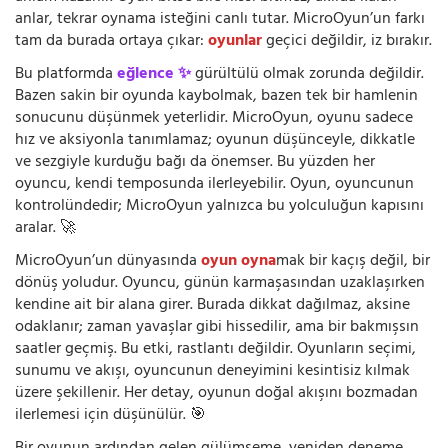
anlar, tekrar oynama isteğini canlı tutar. MicroOyun’un farkı
tam da burada ortaya çıkar:
oyunlar
geçici değildir, iz bırakır.
Bu platformda
eğlence ✨
gürültülü olmak zorunda değildir.
Bazen sakin bir oyunda kaybolmak, bazen tek bir hamlenin
sonucunu düşünmek yeterlidir. MicroOyun, oyunu sadece
hız ve aksiyonla tanımlamaz; oyunun düşünceyle, dikkatle
ve sezgiyle kurduğu bağı da önemser. Bu yüzden her
oyuncu, kendi temposunda ilerleyebilir. Oyun, oyuncunun
kontrolündedir; MicroOyun yalnızca bu yolculuğun kapısını
aralar. 🚀
MicroOyun’un dünyasında
oyun oyna
mak bir kaçış değil, bir
dönüş yoludur. Oyuncu, günün karmaşasından uzaklaşırken
kendine ait bir alana girer. Burada dikkat dağılmaz, aksine
odaklanır; zaman yavaşlar gibi hissedilir, ama bir bakmışsın
saatler geçmiş. Bu etki, rastlantı değildir. Oyunların seçimi,
sunumu ve akışı, oyuncunun deneyimini kesintisiz kılmak
üzere şekillenir. Her detay, oyunun doğal akışını bozmadan
ilerlemesi için düşünülür. 🎯