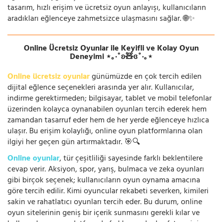
tasarım, hızlı erişim ve ücretsiz oyun anlayışı, kullanıcıların
aradıkları eğlenceye zahmetsizce ulaşmasını sağlar. 🌐✨
Online Ücretsiz Oyunlar ile Keyifli ve Kolay Oyun
Deneyimi ⋆｡‧˚ʚ🧸ɞ˚‧｡⋆
Online ücretsiz oyunlar
günümüzde en çok tercih edilen
dijital eğlence seçenekleri arasında yer alır. Kullanıcılar,
indirme gerektirmeden; bilgisayar, tablet ve mobil telefonlar
üzerinden kolayca oynanabilen oyunları tercih ederek hem
zamandan tasarruf eder hem de her yerde eğlenceye hızlıca
ulaşır. Bu erişim kolaylığı, online oyun platformlarına olan
ilgiyi her geçen gün artırmaktadır. 🎯🔍
Online oyunlar
, tür çeşitliliği sayesinde farklı beklentilere
cevap verir. Aksiyon, spor, yarış, bulmaca ve zeka oyunları
gibi birçok seçenek; kullanıcıların oyun oynama amacına
göre tercih edilir. Kimi oyuncular rekabeti severken, kimileri
sakin ve rahatlatıcı oyunları tercih eder. Bu durum, online
oyun sitelerinin geniş bir içerik sunmasını gerekli kılar ve