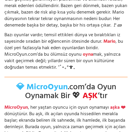
merak edenleri ödüllendirir. Bazen geri dönmek, bazen yukarı
çıkmak, bazen de risk alıp kısa yolu denemek gerekir. Mario
dünyasının tekrar tekrar oynanmasının nedeni budur: Her
denemede başka bir detay, başka bir his ortaya çıkar. 🚩🧱
Bazı oyunlar vardır; temsil ettikleri dünya ve bıraktıkları iz
sayesinde sıradan bir eğlencenin ötesinde durur.
Mario
, bu
özel yeri fazlasıyla hak eden oyunlardan biridir.
MicroOyun.com’da bu ölümsüz oyunu
oyna
mak, yalnızca
vakit geçirmek değil; yıllardır süren bir oyun kültürüne
doğrudan temas etmektir. ⁺˚⋆｡°🍄₊
💎 MicroOyun
.com’da Oyun
Oynamak Bir 💖
AŞK
’tır
MicroOyun
, her yaştan oyuncu için oyun oynamayı
aşka ❤️
dönüştürür. Bu aşk, ilk açılan oyunda hissedilen merakla
başlar; ekranda beliren ilk sahnede, ilk hamlede, ilk başarıda
derinleşir. Burada oyun, yalnızca zaman geçirmek için açılan