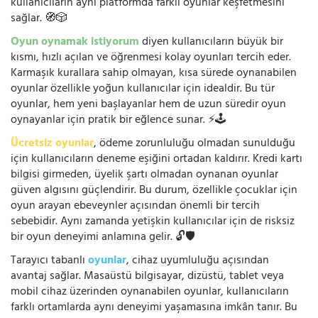
kullanıcıların aynı platformda farklı oyunlar keşfetmesini
sağlar. 🧭🎲
Oyun oynamak istiyorum
diyen kullanıcıların büyük bir
kısmı, hızlı açılan ve öğrenmesi kolay oyunları tercih eder.
Karmaşık kurallara sahip olmayan, kısa sürede oynanabilen
oyunlar özellikle yoğun kullanıcılar için idealdir. Bu tür
oyunlar, hem yeni başlayanlar hem de uzun süredir oyun
oynayanlar için pratik bir eğlence sunar. ⚡🕹️
Ücretsiz oyunlar
, ödeme zorunluluğu olmadan sunulduğu
için kullanıcıların deneme eşiğini ortadan kaldırır. Kredi kartı
bilgisi girmeden, üyelik şartı olmadan oynanan oyunlar
güven algısını güçlendirir. Bu durum, özellikle çocuklar için
oyun arayan ebeveynler açısından önemli bir tercih
sebebidir. Aynı zamanda yetişkin kullanıcılar için de risksiz
bir oyun deneyimi anlamına gelir. 🔓🛡️
Tarayıcı tabanlı
oyunlar
, cihaz uyumluluğu açısından
avantaj sağlar. Masaüstü bilgisayar, dizüstü, tablet veya
mobil cihaz üzerinden oynanabilen oyunlar, kullanıcıların
farklı ortamlarda aynı deneyimi yaşamasına imkân tanır. Bu