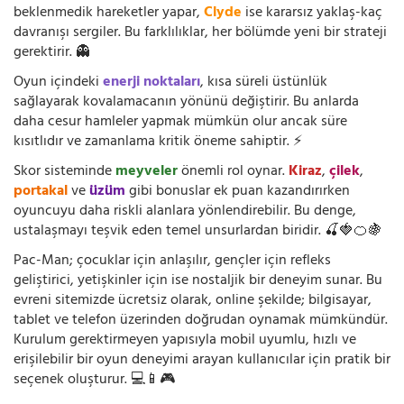
beklenmedik hareketler yapar,
Clyde
ise kararsız yaklaş-kaç
davranışı sergiler. Bu farklılıklar, her bölümde yeni bir strateji
gerektirir. 👻
Oyun içindeki
enerji noktaları
, kısa süreli üstünlük
sağlayarak kovalamacanın yönünü değiştirir. Bu anlarda
daha cesur hamleler yapmak mümkün olur ancak süre
kısıtlıdır ve zamanlama kritik öneme sahiptir. ⚡
Skor sisteminde
meyveler
önemli rol oynar.
Kiraz
,
çilek
,
portakal
ve
üzüm
gibi bonuslar ek puan kazandırırken
oyuncuyu daha riskli alanlara yönlendirebilir. Bu denge,
ustalaşmayı teşvik eden temel unsurlardan biridir. 🍒🍓🍊🍇
Pac-Man; çocuklar için anlaşılır, gençler için refleks
geliştirici, yetişkinler için ise nostaljik bir deneyim sunar. Bu
evreni sitemizde ücretsiz olarak, online şekilde; bilgisayar,
tablet ve telefon üzerinden doğrudan oynamak mümkündür.
Kurulum gerektirmeyen yapısıyla mobil uyumlu, hızlı ve
erişilebilir bir oyun deneyimi arayan kullanıcılar için pratik bir
seçenek oluşturur. 💻📱🎮