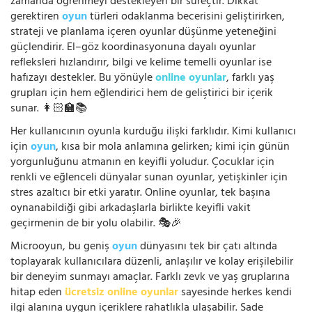
zamanda öğrenmeyi destekleyen bir süreçtir. Dikkat
gerektiren
oyun
türleri odaklanma becerisini geliştirirken,
strateji ve planlama içeren oyunlar düşünme yeteneğini
güçlendirir. El–göz koordinasyonuna dayalı oyunlar
refleksleri hızlandırır, bilgi ve kelime temelli oyunlar ise
hafızayı destekler. Bu yönüyle
online oyunlar
, farklı yaş
grupları için hem eğlendirici hem de geliştirici bir içerik
sunar. 👩🏻‍🏫📚
Her kullanıcının oyunla kurduğu ilişki farklıdır. Kimi kullanıcı
için
oyun
, kısa bir mola anlamına gelirken; kimi için günün
yorgunluğunu atmanın en keyifli yoludur. Çocuklar için
renkli ve eğlenceli dünyalar sunan oyunlar, yetişkinler için
stres azaltıcı bir etki yaratır. Online oyunlar, tek başına
oynanabildiği gibi arkadaşlarla birlikte keyifli vakit
geçirmenin de bir yolu olabilir. 🎭🎉
Microoyun, bu geniş
oyun
dünyasını tek bir çatı altında
toplayarak kullanıcılara düzenli, anlaşılır ve kolay erişilebilir
bir deneyim sunmayı amaçlar. Farklı zevk ve yaş gruplarına
hitap eden
ücretsiz online oyunlar
sayesinde herkes kendi
ilgi alanına uygun içeriklere rahatlıkla ulaşabilir. Sade