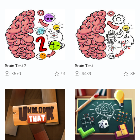
Brain Test 2
Brain Test
3670
91
4439
86