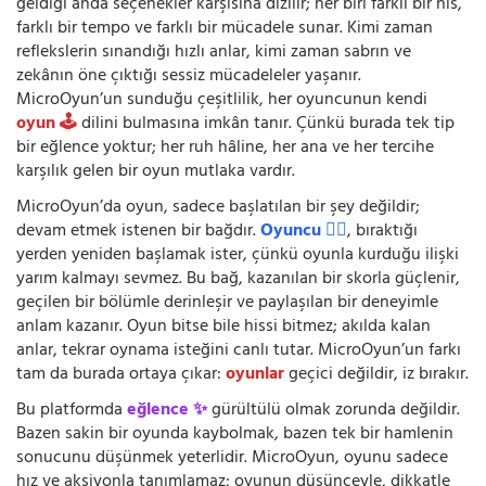
geldiği anda seçenekler karşısına dizilir; her biri farklı bir his,
farklı bir tempo ve farklı bir mücadele sunar. Kimi zaman
reflekslerin sınandığı hızlı anlar, kimi zaman sabrın ve
zekânın öne çıktığı sessiz mücadeleler yaşanır.
MicroOyun’un sunduğu çeşitlilik, her oyuncunun kendi
oyun 🕹️
dilini bulmasına imkân tanır. Çünkü burada tek tip
bir eğlence yoktur; her ruh hâline, her ana ve her tercihe
karşılık gelen bir oyun mutlaka vardır.
MicroOyun’da oyun, sadece başlatılan bir şey değildir;
devam etmek istenen bir bağdır.
Oyuncu 🧍‍♂️
, bıraktığı
yerden yeniden başlamak ister, çünkü oyunla kurduğu ilişki
yarım kalmayı sevmez. Bu bağ, kazanılan bir skorla güçlenir,
geçilen bir bölümle derinleşir ve paylaşılan bir deneyimle
anlam kazanır. Oyun bitse bile hissi bitmez; akılda kalan
anlar, tekrar oynama isteğini canlı tutar. MicroOyun’un farkı
tam da burada ortaya çıkar:
oyunlar
geçici değildir, iz bırakır.
Bu platformda
eğlence ✨
gürültülü olmak zorunda değildir.
Bazen sakin bir oyunda kaybolmak, bazen tek bir hamlenin
sonucunu düşünmek yeterlidir. MicroOyun, oyunu sadece
hız ve aksiyonla tanımlamaz; oyunun düşünceyle, dikkatle