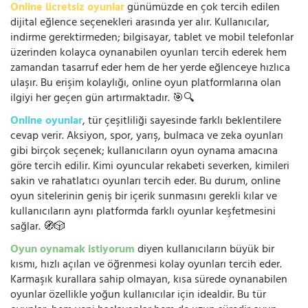
Online ücretsiz oyunlar
günümüzde en çok tercih edilen
dijital eğlence seçenekleri arasında yer alır. Kullanıcılar,
indirme gerektirmeden; bilgisayar, tablet ve mobil telefonlar
üzerinden kolayca oynanabilen oyunları tercih ederek hem
zamandan tasarruf eder hem de her yerde eğlenceye hızlıca
ulaşır. Bu erişim kolaylığı, online oyun platformlarına olan
ilgiyi her geçen gün artırmaktadır. 🎯🔍
Online oyunlar
, tür çeşitliliği sayesinde farklı beklentilere
cevap verir. Aksiyon, spor, yarış, bulmaca ve zeka oyunları
gibi birçok seçenek; kullanıcıların oyun oynama amacına
göre tercih edilir. Kimi oyuncular rekabeti severken, kimileri
sakin ve rahatlatıcı oyunları tercih eder. Bu durum, online
oyun sitelerinin geniş bir içerik sunmasını gerekli kılar ve
kullanıcıların aynı platformda farklı oyunlar keşfetmesini
sağlar. 🧭🎲
Oyun oynamak istiyorum
diyen kullanıcıların büyük bir
kısmı, hızlı açılan ve öğrenmesi kolay oyunları tercih eder.
Karmaşık kurallara sahip olmayan, kısa sürede oynanabilen
oyunlar özellikle yoğun kullanıcılar için idealdir. Bu tür