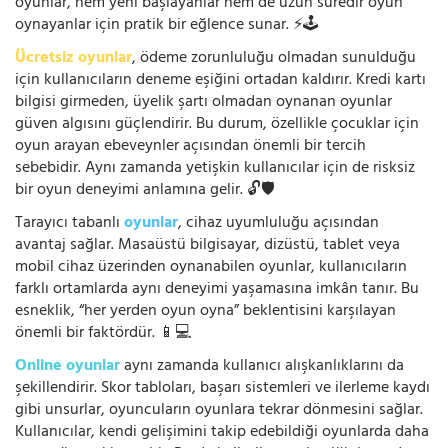
oyunlar, hem yeni başlayanlar hem de uzun süredir oyun
oynayanlar için pratik bir eğlence sunar. ⚡🕹️
Ücretsiz oyunlar
, ödeme zorunluluğu olmadan sunulduğu
için kullanıcıların deneme eşiğini ortadan kaldırır. Kredi kartı
bilgisi girmeden, üyelik şartı olmadan oynanan oyunlar
güven algısını güçlendirir. Bu durum, özellikle çocuklar için
oyun arayan ebeveynler açısından önemli bir tercih
sebebidir. Aynı zamanda yetişkin kullanıcılar için de risksiz
bir oyun deneyimi anlamına gelir. 🔓🛡️
Tarayıcı tabanlı
oyunlar
, cihaz uyumluluğu açısından
avantaj sağlar. Masaüstü bilgisayar, dizüstü, tablet veya
mobil cihaz üzerinden oynanabilen oyunlar, kullanıcıların
farklı ortamlarda aynı deneyimi yaşamasına imkân tanır. Bu
esneklik, “her yerden oyun oyna” beklentisini karşılayan
önemli bir faktördür. 📱💻
Online oyunlar
aynı zamanda kullanıcı alışkanlıklarını da
şekillendirir. Skor tabloları, başarı sistemleri ve ilerleme kaydı
gibi unsurlar, oyuncuların oyunlara tekrar dönmesini sağlar.
Kullanıcılar, kendi gelişimini takip edebildiği oyunlarda daha