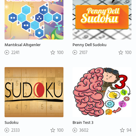
Mantıksal Altıgenler
Penny Dell Sudoku
2241
100
2107
100
Sudoku
Brain Test 3
2333
100
3602
94