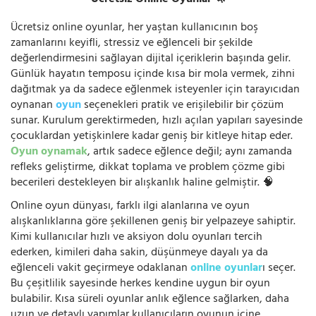
Ücretsiz Online Oyunlar 🦄
Ücretsiz online oyunlar, her yaştan kullanıcının boş
zamanlarını keyifli, stressiz ve eğlenceli bir şekilde
değerlendirmesini sağlayan dijital içeriklerin başında gelir.
Günlük hayatın temposu içinde kısa bir mola vermek, zihni
dağıtmak ya da sadece eğlenmek isteyenler için tarayıcıdan
oynanan
oyun
seçenekleri pratik ve erişilebilir bir çözüm
sunar. Kurulum gerektirmeden, hızlı açılan yapıları sayesinde
çocuklardan yetişkinlere kadar geniş bir kitleye hitap eder.
Oyun oynamak
, artık sadece eğlence değil; aynı zamanda
refleks geliştirme, dikkat toplama ve problem çözme gibi
becerileri destekleyen bir alışkanlık haline gelmiştir. 🧠
Online oyun dünyası, farklı ilgi alanlarına ve oyun
alışkanlıklarına göre şekillenen geniş bir yelpazeye sahiptir.
Kimi kullanıcılar hızlı ve aksiyon dolu oyunları tercih
ederken, kimileri daha sakin, düşünmeye dayalı ya da
eğlenceli vakit geçirmeye odaklanan
online oyunlar
ı seçer.
Bu çeşitlilik sayesinde herkes kendine uygun bir oyun
bulabilir. Kısa süreli oyunlar anlık eğlence sağlarken, daha
uzun ve detaylı yapımlar kullanıcıların oyunun içine