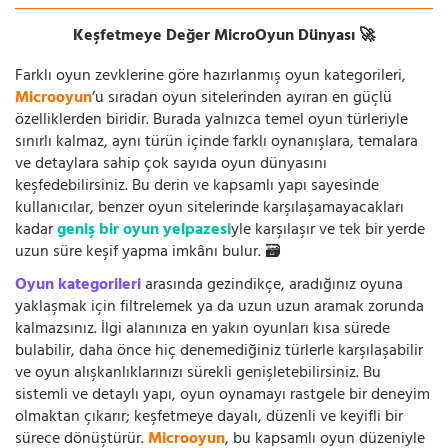
Keşfetmeye Değer MicroOyun Dünyası 🚀
Farklı oyun zevklerine göre hazırlanmış oyun kategorileri,
Microoyun
’u sıradan oyun sitelerinden ayıran en güçlü
özelliklerden biridir. Burada yalnızca temel oyun türleriyle
sınırlı kalmaz, aynı türün içinde farklı oynanışlara, temalara
ve detaylara sahip çok sayıda oyun dünyasını
keşfedebilirsiniz. Bu derin ve kapsamlı yapı sayesinde
kullanıcılar, benzer oyun sitelerinde karşılaşamayacakları
kadar
geniş bir oyun yelpazesi
yle karşılaşır ve tek bir yerde
uzun süre keşif yapma imkânı bulur. 🗃️
Oyun kategorileri
arasında gezindikçe, aradığınız oyuna
yaklaşmak için filtrelemek ya da uzun uzun aramak zorunda
kalmazsınız. İlgi alanınıza en yakın oyunları kısa sürede
bulabilir, daha önce hiç denemediğiniz türlerle karşılaşabilir
ve oyun alışkanlıklarınızı sürekli genişletebilirsiniz. Bu
sistemli ve detaylı yapı, oyun oynamayı rastgele bir deneyim
olmaktan çıkarır; keşfetmeye dayalı, düzenli ve keyifli bir
sürece dönüştürür.
Microoyun
, bu kapsamlı oyun düzeniyle