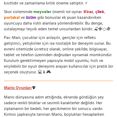
kısıtlıdır ve zamanlama kritik öneme sahiptir. ⚡
Skor sisteminde
meyveler
önemli rol oynar.
Kiraz
,
çilek
,
portakal
ve
üzüm
gibi bonuslar ek puan kazandırırken
oyuncuyu daha riskli alanlara yönlendirebilir. Bu denge,
ustalaşmayı teşvik eden temel unsurlardan biridir. 🍒🍓🍊🍇
Pac-Man; çocuklar için anlaşılır, gençler için refleks
geliştirici, yetişkinler için ise nostaljik bir deneyim sunar. Bu
evreni sitemizde ücretsiz olarak, online şekilde; bilgisayar,
tablet ve telefon üzerinden doğrudan oynamak mümkündür.
Kurulum gerektirmeyen yapısıyla mobil uyumlu, hızlı ve
erişilebilir bir oyun deneyimi arayan kullanıcılar için pratik bir
seçenek oluşturur. 💻📱🎮
Mario Oyunları
🍄
Mario dünyasına adım attığında, ekranda gördüğün şey
sadece renkli bloklar ve sevimli karakterler değildir. Her
zıplamanın bir bedeli, her gecikmenin bir sonucu vardır.
Kırmızı şapkasıyla tanınan Mario, boşlukları hesaplarken