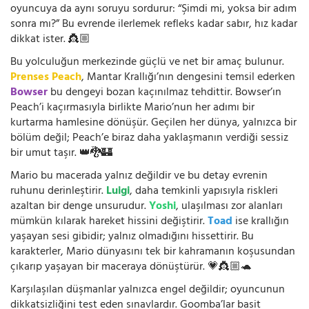
oyuncuya da aynı soruyu sordurur: “Şimdi mi, yoksa bir adım
sonra mı?” Bu evrende ilerlemek refleks kadar sabır, hız kadar
dikkat ister. 👸🏼
Bu yolculuğun merkezinde güçlü ve net bir amaç bulunur.
Prenses Peach
, Mantar Krallığı’nın dengesini temsil ederken
Bowser
bu dengeyi bozan kaçınılmaz tehdittir. Bowser’ın
Peach’i kaçırmasıyla birlikte Mario’nun her adımı bir
kurtarma hamlesine dönüşür. Geçilen her dünya, yalnızca bir
bölüm değil; Peach’e biraz daha yaklaşmanın verdiği sessiz
bir umut taşır. 👑🐉🏰
Mario bu macerada yalnız değildir ve bu detay evrenin
ruhunu derinleştirir.
Luigi
, daha temkinli yapısıyla riskleri
azaltan bir denge unsurudur.
Yoshi
, ulaşılması zor alanları
mümkün kılarak hareket hissini değiştirir.
Toad
ise krallığın
yaşayan sesi gibidir; yalnız olmadığını hissettirir. Bu
karakterler, Mario dünyasını tek bir kahramanın koşusundan
çıkarıp yaşayan bir maceraya dönüştürür. 💗👸🏼🐢
Karşılaşılan düşmanlar yalnızca engel değildir; oyuncunun
dikkatsizliğini test eden sınavlardır. Goomba’lar basit