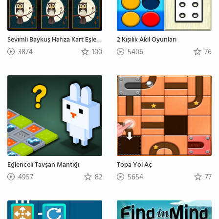
Sevimli Baykuş Hafıza Kart Eşleştirme
2 Kişilik Akıl Oyunları
3874
100
5406
76
Eğlenceli Tavşan Mantığı
Topa Yol Aç
4957
82
5654
77