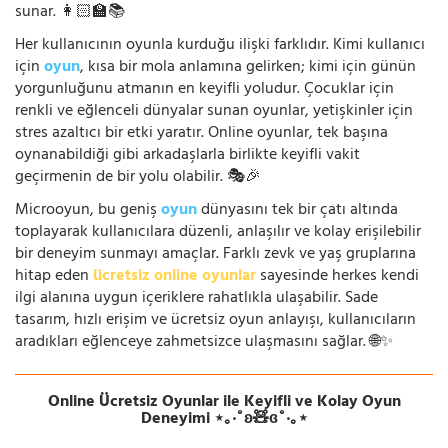
sunar. 👩🏻‍🏫📚
Her kullanıcının oyunla kurduğu ilişki farklıdır. Kimi kullanıcı
için
oyun
, kısa bir mola anlamına gelirken; kimi için günün
yorgunluğunu atmanın en keyifli yoludur. Çocuklar için
renkli ve eğlenceli dünyalar sunan oyunlar, yetişkinler için
stres azaltıcı bir etki yaratır. Online oyunlar, tek başına
oynanabildiği gibi arkadaşlarla birlikte keyifli vakit
geçirmenin de bir yolu olabilir. 🎭🎉
Microoyun, bu geniş
oyun
dünyasını tek bir çatı altında
toplayarak kullanıcılara düzenli, anlaşılır ve kolay erişilebilir
bir deneyim sunmayı amaçlar. Farklı zevk ve yaş gruplarına
hitap eden
ücretsiz online oyunlar
sayesinde herkes kendi
ilgi alanına uygun içeriklere rahatlıkla ulaşabilir. Sade
tasarım, hızlı erişim ve ücretsiz oyun anlayışı, kullanıcıların
aradıkları eğlenceye zahmetsizce ulaşmasını sağlar. 🌐✨
Online Ücretsiz Oyunlar ile Keyifli ve Kolay Oyun
Deneyimi ⋆｡‧˚ʚ🧸ɞ˚‧｡⋆