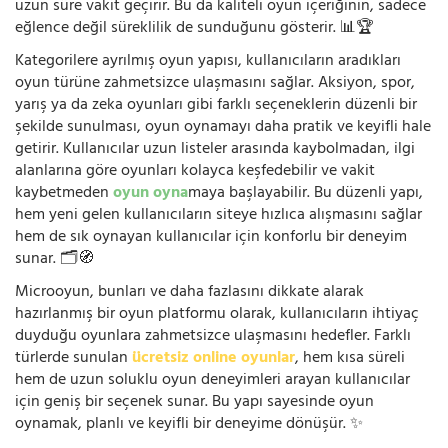
uzun süre vakit geçirir. Bu da kaliteli oyun içeriğinin, sadece
eğlence değil süreklilik de sunduğunu gösterir. 📊🏆
Kategorilere ayrılmış oyun yapısı, kullanıcıların aradıkları
oyun türüne zahmetsizce ulaşmasını sağlar. Aksiyon, spor,
yarış ya da zeka oyunları gibi farklı seçeneklerin düzenli bir
şekilde sunulması, oyun oynamayı daha pratik ve keyifli hale
getirir. Kullanıcılar uzun listeler arasında kaybolmadan, ilgi
alanlarına göre oyunları kolayca keşfedebilir ve vakit
kaybetmeden
oyun oyna
maya başlayabilir. Bu düzenli yapı,
hem yeni gelen kullanıcıların siteye hızlıca alışmasını sağlar
hem de sık oynayan kullanıcılar için konforlu bir deneyim
sunar. 🗂️🧭
Microoyun, bunları ve daha fazlasını dikkate alarak
hazırlanmış bir oyun platformu olarak, kullanıcıların ihtiyaç
duyduğu oyunlara zahmetsizce ulaşmasını hedefler. Farklı
türlerde sunulan
ücretsiz online oyunlar
, hem kısa süreli
hem de uzun soluklu oyun deneyimleri arayan kullanıcılar
için geniş bir seçenek sunar. Bu yapı sayesinde oyun
oynamak, planlı ve keyifli bir deneyime dönüşür. ✨