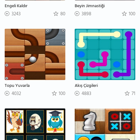
Engeli Kaldır
Beyin Jimnastiği
3243
80
3898
100
Topu Yuvarla
Akış Çizgileri
4032
100
4883
71