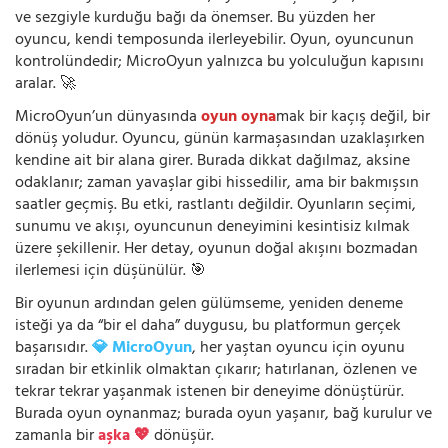
ve sezgiyle kurduğu bağı da önemser. Bu yüzden her
oyuncu, kendi temposunda ilerleyebilir. Oyun, oyuncunun
kontrolündedir; MicroOyun yalnızca bu yolculuğun kapısını
aralar. 🚀
MicroOyun’un dünyasında
oyun oyna
mak bir kaçış değil, bir
dönüş yoludur. Oyuncu, günün karmaşasından uzaklaşırken
kendine ait bir alana girer. Burada dikkat dağılmaz, aksine
odaklanır; zaman yavaşlar gibi hissedilir, ama bir bakmışsın
saatler geçmiş. Bu etki, rastlantı değildir. Oyunların seçimi,
sunumu ve akışı, oyuncunun deneyimini kesintisiz kılmak
üzere şekillenir. Her detay, oyunun doğal akışını bozmadan
ilerlemesi için düşünülür. 🎯
Bir oyunun ardından gelen gülümseme, yeniden deneme
isteği ya da “bir el daha” duygusu, bu platformun gerçek
başarısıdır.
💎 MicroOyun
, her yaştan oyuncu için oyunu
sıradan bir etkinlik olmaktan çıkarır; hatırlanan, özlenen ve
tekrar tekrar yaşanmak istenen bir deneyime dönüştürür.
Burada oyun oynanmaz; burada oyun yaşanır, bağ kurulur ve
zamanla bir
aşka 💖
dönüşür.