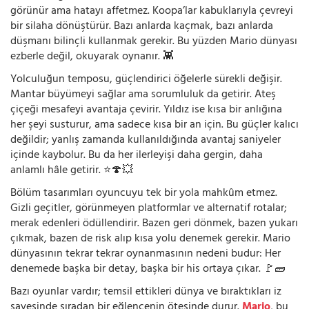
görünür ama hatayı affetmez. Koopa’lar kabuklarıyla çevreyi
bir silaha dönüştürür. Bazı anlarda kaçmak, bazı anlarda
düşmanı bilinçli kullanmak gerekir. Bu yüzden Mario dünyası
ezberle değil, okuyarak oynanır. 👾
Yolculuğun temposu, güçlendirici öğelerle sürekli değişir.
Mantar büyümeyi sağlar ama sorumluluk da getirir. Ateş
çiçeği mesafeyi avantaja çevirir. Yıldız ise kısa bir anlığına
her şeyi susturur, ama sadece kısa bir an için. Bu güçler kalıcı
değildir; yanlış zamanda kullanıldığında avantaj saniyeler
içinde kaybolur. Bu da her ilerleyişi daha gergin, daha
anlamlı hâle getirir. ⭐🍄💥
Bölüm tasarımları oyuncuyu tek bir yola mahkûm etmez.
Gizli geçitler, görünmeyen platformlar ve alternatif rotalar;
merak edenleri ödüllendirir. Bazen geri dönmek, bazen yukarı
çıkmak, bazen de risk alıp kısa yolu denemek gerekir. Mario
dünyasının tekrar tekrar oynanmasının nedeni budur: Her
denemede başka bir detay, başka bir his ortaya çıkar. 🚩🧱
Bazı oyunlar vardır; temsil ettikleri dünya ve bıraktıkları iz
sayesinde sıradan bir eğlencenin ötesinde durur.
Mario
, bu