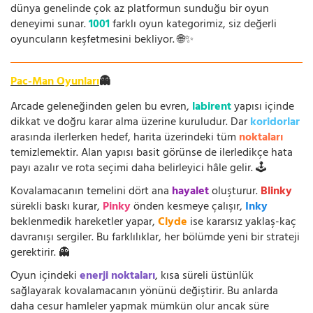
dünya genelinde çok az platformun sunduğu bir oyun
deneyimi sunar.
1001
farklı oyun kategorimiz, siz değerli
oyuncuların keşfetmesini bekliyor. 🌐✨
Pac-Man Oyunları
👻
Arcade geleneğinden gelen bu evren,
labirent
yapısı içinde
dikkat ve doğru karar alma üzerine kuruludur. Dar
koridorlar
arasında ilerlerken hedef, harita üzerindeki tüm
noktaları
temizlemektir. Alan yapısı basit görünse de ilerledikçe hata
payı azalır ve rota seçimi daha belirleyici hâle gelir. 🕹️
Kovalamacanın temelini dört ana
hayalet
oluşturur.
Blinky
sürekli baskı kurar,
Pinky
önden kesmeye çalışır,
Inky
beklenmedik hareketler yapar,
Clyde
ise kararsız yaklaş-kaç
davranışı sergiler. Bu farklılıklar, her bölümde yeni bir strateji
gerektirir. 👻
Oyun içindeki
enerji noktaları
, kısa süreli üstünlük
sağlayarak kovalamacanın yönünü değiştirir. Bu anlarda
daha cesur hamleler yapmak mümkün olur ancak süre