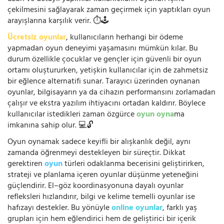
çekilmesini sağlayarak zaman geçirmek için yaptıkları oyun
arayışlarına karşılık verir. ⏱️🕹️
Ücretsiz oyunlar
, kullanıcıların herhangi bir ödeme
yapmadan oyun deneyimi yaşamasını mümkün kılar. Bu
durum özellikle çocuklar ve gençler için güvenli bir oyun
ortamı oluştururken, yetişkin kullanıcılar için de zahmetsiz
bir eğlence alternatifi sunar. Tarayıcı üzerinden oynanan
oyunlar, bilgisayarın ya da cihazın performansını zorlamadan
çalışır ve ekstra yazılım ihtiyacını ortadan kaldırır. Böylece
kullanıcılar istedikleri zaman özgürce
oyun oyna
ma
imkanına sahip olur. 💻🔓
Oyun oynamak sadece keyifli bir alışkanlık değil, aynı
zamanda öğrenmeyi destekleyen bir süreçtir. Dikkat
gerektiren
oyun
türleri odaklanma becerisini geliştirirken,
strateji ve planlama içeren oyunlar düşünme yeteneğini
güçlendirir. El–göz koordinasyonuna dayalı oyunlar
refleksleri hızlandırır, bilgi ve kelime temelli oyunlar ise
hafızayı destekler. Bu yönüyle
online oyunlar
, farklı yaş
grupları için hem eğlendirici hem de geliştirici bir içerik