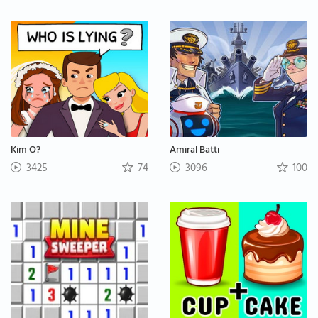
Kim O?
Amiral Battı
3425
74
3096
100