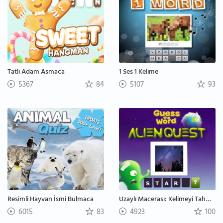
Tatlı Adam Asmaca
1 Ses 1 Kelime
5367
84
5107
93
Resimli Hayvan İsmi Bulmaca
Uzaylı Macerası: Kelimeyi Tahmin Et
6015
83
4923
100