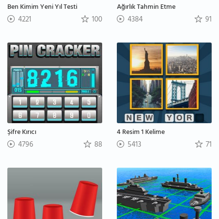
Ben Kimim Yeni Yıl Testi
Ağırlık Tahmin Etme
4221
100
4384
91
Şifre Kırıcı
4 Resim 1 Kelime
4796
88
5413
71