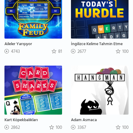
Aileler Yarışıyor
İngilizce Kelime Tahmin Etme
4743
81
2677
100
Kart Köpekbalıkları
Adam Asmaca
2862
100
3367
100