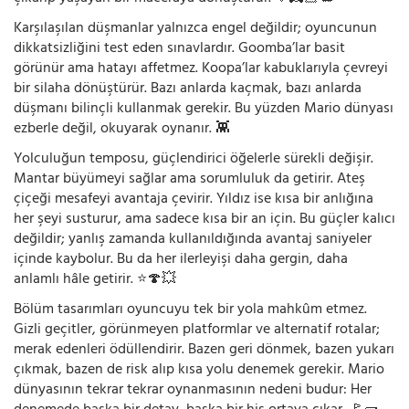
Karşılaşılan düşmanlar yalnızca engel değildir; oyuncunun
dikkatsizliğini test eden sınavlardır. Goomba’lar basit
görünür ama hatayı affetmez. Koopa’lar kabuklarıyla çevreyi
bir silaha dönüştürür. Bazı anlarda kaçmak, bazı anlarda
düşmanı bilinçli kullanmak gerekir. Bu yüzden Mario dünyası
ezberle değil, okuyarak oynanır. 👾
Yolculuğun temposu, güçlendirici öğelerle sürekli değişir.
Mantar büyümeyi sağlar ama sorumluluk da getirir. Ateş
çiçeği mesafeyi avantaja çevirir. Yıldız ise kısa bir anlığına
her şeyi susturur, ama sadece kısa bir an için. Bu güçler kalıcı
değildir; yanlış zamanda kullanıldığında avantaj saniyeler
içinde kaybolur. Bu da her ilerleyişi daha gergin, daha
anlamlı hâle getirir. ⭐🍄💥
Bölüm tasarımları oyuncuyu tek bir yola mahkûm etmez.
Gizli geçitler, görünmeyen platformlar ve alternatif rotalar;
merak edenleri ödüllendirir. Bazen geri dönmek, bazen yukarı
çıkmak, bazen de risk alıp kısa yolu denemek gerekir. Mario
dünyasının tekrar tekrar oynanmasının nedeni budur: Her