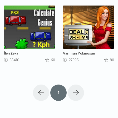
İleri Zeka
Varmısın Yokmusun
35410
60
27595
80
1