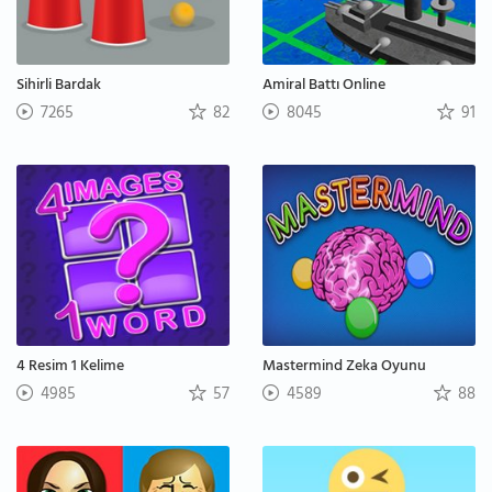
Sihirli Bardak
Amiral Battı Online
7265
82
8045
91
4 Resim 1 Kelime
Mastermind Zeka Oyunu
4985
57
4589
88