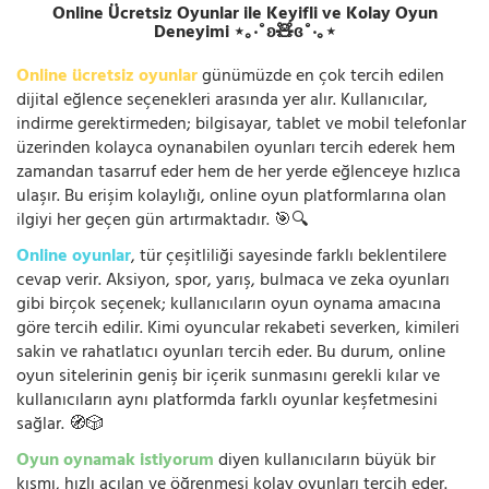
Online Ücretsiz Oyunlar ile Keyifli ve Kolay Oyun
Deneyimi ⋆｡‧˚ʚ🧸ɞ˚‧｡⋆
Online ücretsiz oyunlar
günümüzde en çok tercih edilen
dijital eğlence seçenekleri arasında yer alır. Kullanıcılar,
indirme gerektirmeden; bilgisayar, tablet ve mobil telefonlar
üzerinden kolayca oynanabilen oyunları tercih ederek hem
zamandan tasarruf eder hem de her yerde eğlenceye hızlıca
ulaşır. Bu erişim kolaylığı, online oyun platformlarına olan
ilgiyi her geçen gün artırmaktadır. 🎯🔍
Online oyunlar
, tür çeşitliliği sayesinde farklı beklentilere
cevap verir. Aksiyon, spor, yarış, bulmaca ve zeka oyunları
gibi birçok seçenek; kullanıcıların oyun oynama amacına
göre tercih edilir. Kimi oyuncular rekabeti severken, kimileri
sakin ve rahatlatıcı oyunları tercih eder. Bu durum, online
oyun sitelerinin geniş bir içerik sunmasını gerekli kılar ve
kullanıcıların aynı platformda farklı oyunlar keşfetmesini
sağlar. 🧭🎲
Oyun oynamak istiyorum
diyen kullanıcıların büyük bir
kısmı, hızlı açılan ve öğrenmesi kolay oyunları tercih eder.