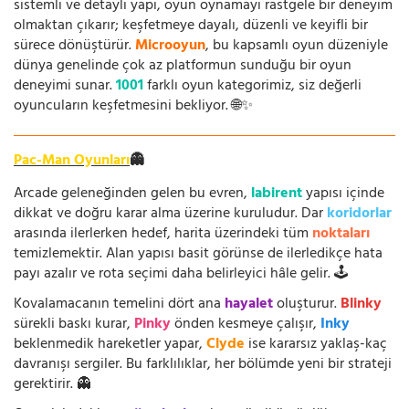
sistemli ve detaylı yapı, oyun oynamayı rastgele bir deneyim
olmaktan çıkarır; keşfetmeye dayalı, düzenli ve keyifli bir
sürece dönüştürür.
Microoyun
, bu kapsamlı oyun düzeniyle
dünya genelinde çok az platformun sunduğu bir oyun
deneyimi sunar.
1001
farklı oyun kategorimiz, siz değerli
oyuncuların keşfetmesini bekliyor. 🌐✨
Pac-Man Oyunları
👻
Arcade geleneğinden gelen bu evren,
labirent
yapısı içinde
dikkat ve doğru karar alma üzerine kuruludur. Dar
koridorlar
arasında ilerlerken hedef, harita üzerindeki tüm
noktaları
temizlemektir. Alan yapısı basit görünse de ilerledikçe hata
payı azalır ve rota seçimi daha belirleyici hâle gelir. 🕹️
Kovalamacanın temelini dört ana
hayalet
oluşturur.
Blinky
sürekli baskı kurar,
Pinky
önden kesmeye çalışır,
Inky
beklenmedik hareketler yapar,
Clyde
ise kararsız yaklaş-kaç
davranışı sergiler. Bu farklılıklar, her bölümde yeni bir strateji
gerektirir. 👻