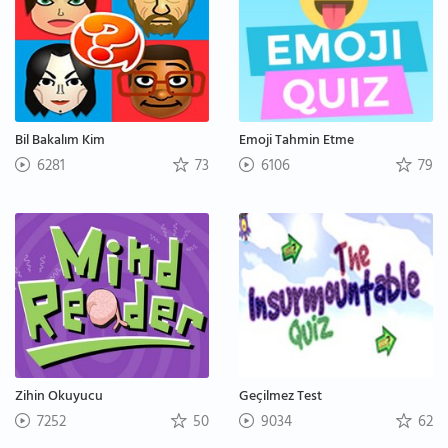
Bil Bakalım Kim
Emoji Tahmin Etme
6281
73
6106
79
Zihin Okuyucu
Geçilmez Test
7252
50
9034
62