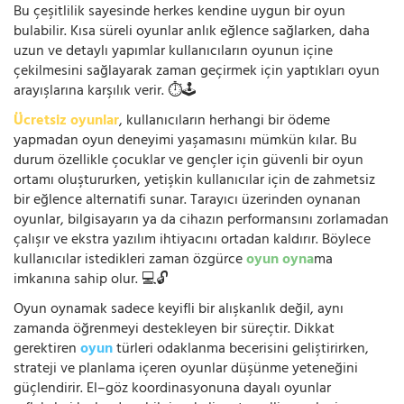
Bu çeşitlilik sayesinde herkes kendine uygun bir oyun
bulabilir. Kısa süreli oyunlar anlık eğlence sağlarken, daha
uzun ve detaylı yapımlar kullanıcıların oyunun içine
çekilmesini sağlayarak zaman geçirmek için yaptıkları oyun
arayışlarına karşılık verir. ⏱️🕹️
Ücretsiz oyunlar
, kullanıcıların herhangi bir ödeme
yapmadan oyun deneyimi yaşamasını mümkün kılar. Bu
durum özellikle çocuklar ve gençler için güvenli bir oyun
ortamı oluştururken, yetişkin kullanıcılar için de zahmetsiz
bir eğlence alternatifi sunar. Tarayıcı üzerinden oynanan
oyunlar, bilgisayarın ya da cihazın performansını zorlamadan
çalışır ve ekstra yazılım ihtiyacını ortadan kaldırır. Böylece
kullanıcılar istedikleri zaman özgürce
oyun oyna
ma
imkanına sahip olur. 💻🔓
Oyun oynamak sadece keyifli bir alışkanlık değil, aynı
zamanda öğrenmeyi destekleyen bir süreçtir. Dikkat
gerektiren
oyun
türleri odaklanma becerisini geliştirirken,
strateji ve planlama içeren oyunlar düşünme yeteneğini
güçlendirir. El–göz koordinasyonuna dayalı oyunlar