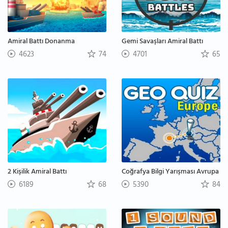
Amiral Battı Donanma
Gemi Savaşları Amiral Battı
4623
74
4701
65
2 Kişilik Amiral Battı
Coğrafya Bilgi Yarışması Avrupa
6189
68
5390
84