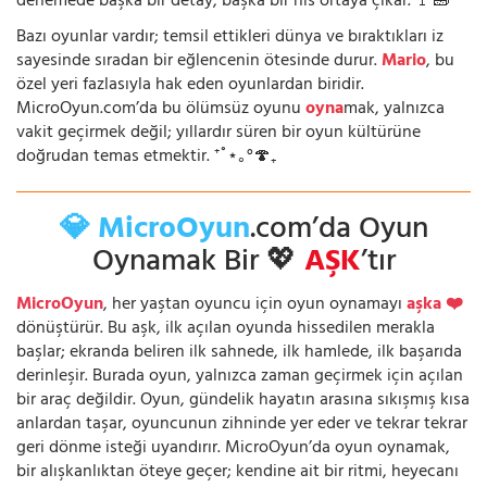
denemede başka bir detay, başka bir his ortaya çıkar. 🚩🧱
Bazı oyunlar vardır; temsil ettikleri dünya ve bıraktıkları iz
sayesinde sıradan bir eğlencenin ötesinde durur.
Mario
, bu
özel yeri fazlasıyla hak eden oyunlardan biridir.
MicroOyun.com’da bu ölümsüz oyunu
oyna
mak, yalnızca
vakit geçirmek değil; yıllardır süren bir oyun kültürüne
doğrudan temas etmektir. ⁺˚⋆｡°🍄₊
💎 MicroOyun
.com’da Oyun
Oynamak Bir 💖
AŞK
’tır
MicroOyun
, her yaştan oyuncu için oyun oynamayı
aşka ❤️
dönüştürür. Bu aşk, ilk açılan oyunda hissedilen merakla
başlar; ekranda beliren ilk sahnede, ilk hamlede, ilk başarıda
derinleşir. Burada oyun, yalnızca zaman geçirmek için açılan
bir araç değildir. Oyun, gündelik hayatın arasına sıkışmış kısa
anlardan taşar, oyuncunun zihninde yer eder ve tekrar tekrar
geri dönme isteği uyandırır. MicroOyun’da oyun oynamak,
bir alışkanlıktan öteye geçer; kendine ait bir ritmi, heyecanı