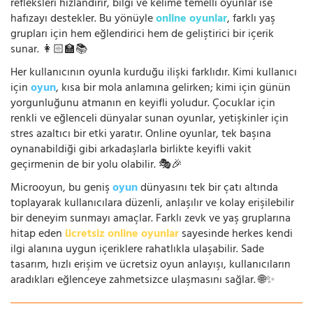
refleksleri hızlandırır, bilgi ve kelime temelli oyunlar ise
hafızayı destekler. Bu yönüyle
online oyunlar
, farklı yaş
grupları için hem eğlendirici hem de geliştirici bir içerik
sunar. 👩🏻‍🏫📚
Her kullanıcının oyunla kurduğu ilişki farklıdır. Kimi kullanıcı
için
oyun
, kısa bir mola anlamına gelirken; kimi için günün
yorgunluğunu atmanın en keyifli yoludur. Çocuklar için
renkli ve eğlenceli dünyalar sunan oyunlar, yetişkinler için
stres azaltıcı bir etki yaratır. Online oyunlar, tek başına
oynanabildiği gibi arkadaşlarla birlikte keyifli vakit
geçirmenin de bir yolu olabilir. 🎭🎉
Microoyun, bu geniş
oyun
dünyasını tek bir çatı altında
toplayarak kullanıcılara düzenli, anlaşılır ve kolay erişilebilir
bir deneyim sunmayı amaçlar. Farklı zevk ve yaş gruplarına
hitap eden
ücretsiz online oyunlar
sayesinde herkes kendi
ilgi alanına uygun içeriklere rahatlıkla ulaşabilir. Sade
tasarım, hızlı erişim ve ücretsiz oyun anlayışı, kullanıcıların
aradıkları eğlenceye zahmetsizce ulaşmasını sağlar. 🌐✨