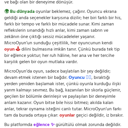
ve bağı olan bir deneyime dönüşür.
🌍 Bu dünyada
oyunlar beklemez, çağırır. Oyuncu ekrana
geldiği anda seçenekler karşısına dizilir; her biri farklı bir his,
farklı bir tempo ve farklı bir mücadele sunar. Kimi zaman
reflekslerin sınandığı hızlı anlar, kimi zaman sabrın ve
zekânın öne çıktığı sessiz mücadeleler yaşanır.
MicroOyun’un sunduğu çeşitlilik, her oyuncunun kendi
oyun 🕹️
dilini bulmasına imkân tanır. Çünkü burada tek tip
bir eğlence yoktur; her ruh hâline, her ana ve her tercihe
karşılık gelen bir oyun mutlaka vardır.
MicroOyun’da oyun, sadece başlatılan bir şey değildir;
devam etmek istenen bir bağdır.
Oyuncu 🧍‍♂️
, bıraktığı
yerden yeniden başlamak ister, çünkü oyunla kurduğu ilişki
yarım kalmayı sevmez. Bu bağ, kazanılan bir skorla güçlenir,
geçilen bir bölümle derinleşir ve paylaşılan bir deneyimle
anlam kazanır. Oyun bitse bile hissi bitmez; akılda kalan
anlar, tekrar oynama isteğini canlı tutar. MicroOyun’un farkı
tam da burada ortaya çıkar:
oyunlar
geçici değildir, iz bırakır.
Bu platformda
eğlence ✨
gürültülü olmak zorunda değildir.