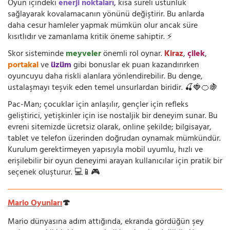
Oyun içindeki
enerji noktaları
, kısa süreli üstünlük
sağlayarak kovalamacanın yönünü değiştirir. Bu anlarda
daha cesur hamleler yapmak mümkün olur ancak süre
kısıtlıdır ve zamanlama kritik öneme sahiptir. ⚡
Skor sisteminde
meyveler
önemli rol oynar.
Kiraz
,
çilek
,
portakal
ve
üzüm
gibi bonuslar ek puan kazandırırken
oyuncuyu daha riskli alanlara yönlendirebilir. Bu denge,
ustalaşmayı teşvik eden temel unsurlardan biridir. 🍒🍓🍊🍇
Pac-Man; çocuklar için anlaşılır, gençler için refleks
geliştirici, yetişkinler için ise nostaljik bir deneyim sunar. Bu
evreni sitemizde ücretsiz olarak, online şekilde; bilgisayar,
tablet ve telefon üzerinden doğrudan oynamak mümkündür.
Kurulum gerektirmeyen yapısıyla mobil uyumlu, hızlı ve
erişilebilir bir oyun deneyimi arayan kullanıcılar için pratik bir
seçenek oluşturur. 💻📱🎮
Mario Oyunları
🍄
Mario dünyasına adım attığında, ekranda gördüğün şey