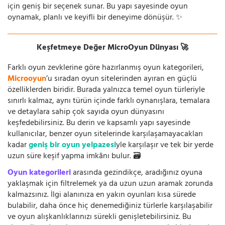
için geniş bir seçenek sunar. Bu yapı sayesinde oyun
oynamak, planlı ve keyifli bir deneyime dönüşür. ✨
Keşfetmeye Değer MicroOyun Dünyası 🚀
Farklı oyun zevklerine göre hazırlanmış oyun kategorileri,
Microoyun
’u sıradan oyun sitelerinden ayıran en güçlü
özelliklerden biridir. Burada yalnızca temel oyun türleriyle
sınırlı kalmaz, aynı türün içinde farklı oynanışlara, temalara
ve detaylara sahip çok sayıda oyun dünyasını
keşfedebilirsiniz. Bu derin ve kapsamlı yapı sayesinde
kullanıcılar, benzer oyun sitelerinde karşılaşamayacakları
kadar
geniş bir oyun yelpazesi
yle karşılaşır ve tek bir yerde
uzun süre keşif yapma imkânı bulur. 🗃️
Oyun kategorileri
arasında gezindikçe, aradığınız oyuna
yaklaşmak için filtrelemek ya da uzun uzun aramak zorunda
kalmazsınız. İlgi alanınıza en yakın oyunları kısa sürede
bulabilir, daha önce hiç denemediğiniz türlerle karşılaşabilir
ve oyun alışkanlıklarınızı sürekli genişletebilirsiniz. Bu