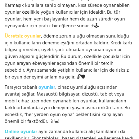
Karmaşık kurallara sahip olmayan, kısa sürede oynanabilen
oyunlar özellikle yoğun kullanıcılar için idealdir. Bu tür
oyunlar, hem yeni başlayanlar hem de uzun süredir oyun
oynayanlar için pratik bir eğlence sunar. ⚡🕹️
Ücretsiz oyunlar
, ödeme zorunluluğu olmadan sunulduğu
için kullanıcıların deneme eşiğini ortadan kaldırır. Kredi kartı
bilgisi girmeden, üyelik şartı olmadan oynanan oyunlar
güven algısını güçlendirir. Bu durum, özellikle çocuklar için
oyun arayan ebeveynler açısından önemli bir tercih
sebebidir. Aynı zamanda yetişkin kullanıcılar için de risksiz
bir oyun deneyimi anlamına gelir. 🔓🛡️
Tarayıcı tabanlı
oyunlar
, cihaz uyumluluğu açısından
avantaj sağlar. Masaüstü bilgisayar, dizüstü, tablet veya
mobil cihaz üzerinden oynanabilen oyunlar, kullanıcıların
farklı ortamlarda aynı deneyimi yaşamasına imkân tanır. Bu
esneklik, “her yerden oyun oyna” beklentisini karşılayan
önemli bir faktördür. 📱💻
Online oyunlar
aynı zamanda kullanıcı alışkanlıklarını da
şekillendirir. Skor tabloları, başarı sistemleri ve ilerleme kaydı