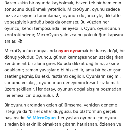
Bazen sakin bir oyunda kaybolmak, bazen tek bir hamlenin
sonucunu düşünmek yeterlidir. MicroOyun, oyunu sadece
hız ve aksiyonla tanımlamaz; oyunun düşünceyle, dikkatle
ve sezgiyle kurduğu bağı da önemser. Bu yüzden her
oyuncu, kendi temposunda ilerleyebilir. Oyun, oyuncunun
kontrolündedir; MicroOyun yalnızca bu yolculuğun kapısını
aralar. 🚀
MicroOyun’un dünyasında
oyun oyna
mak bir kaçış değil, bir
dönüş yoludur. Oyuncu, günün karmaşasından uzaklaşırken
kendine ait bir alana girer. Burada dikkat dağılmaz, aksine
odaklanır; zaman yavaşlar gibi hissedilir, ama bir bakmışsın
saatler geçmiş. Bu etki, rastlantı değildir. Oyunların seçimi,
sunumu ve akışı, oyuncunun deneyimini kesintisiz kılmak
üzere şekillenir. Her detay, oyunun doğal akışını bozmadan
ilerlemesi için düşünülür. 🎯
Bir oyunun ardından gelen gülümseme, yeniden deneme
isteği ya da “bir el daha” duygusu, bu platformun gerçek
başarısıdır.
💎 MicroOyun
, her yaştan oyuncu için oyunu
sıradan bir etkinlik olmaktan çıkarır; hatırlanan, özlenen ve