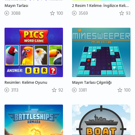
Mayın Tarlası
2 Resim 1 Kelime: İngilizce Kelime Tahmin Etme
3088
100
3569
93
Resimler: Kelime Oyunu
Mayın Tarlası Çılgınlığı
3113
92
3381
100