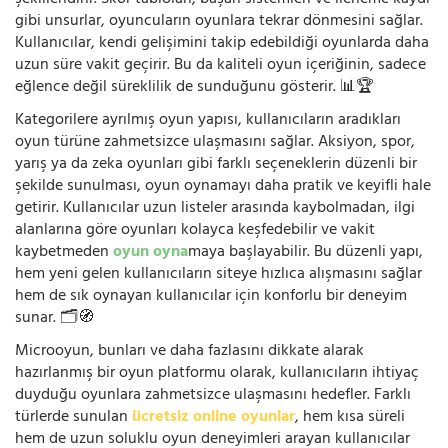
gibi unsurlar, oyuncuların oyunlara tekrar dönmesini sağlar.
Kullanıcılar, kendi gelişimini takip edebildiği oyunlarda daha
uzun süre vakit geçirir. Bu da kaliteli oyun içeriğinin, sadece
eğlence değil süreklilik de sunduğunu gösterir. 📊🏆
Kategorilere ayrılmış oyun yapısı, kullanıcıların aradıkları
oyun türüne zahmetsizce ulaşmasını sağlar. Aksiyon, spor,
yarış ya da zeka oyunları gibi farklı seçeneklerin düzenli bir
şekilde sunulması, oyun oynamayı daha pratik ve keyifli hale
getirir. Kullanıcılar uzun listeler arasında kaybolmadan, ilgi
alanlarına göre oyunları kolayca keşfedebilir ve vakit
kaybetmeden
oyun oyna
maya başlayabilir. Bu düzenli yapı,
hem yeni gelen kullanıcıların siteye hızlıca alışmasını sağlar
hem de sık oynayan kullanıcılar için konforlu bir deneyim
sunar. 🗂️🧭
Microoyun, bunları ve daha fazlasını dikkate alarak
hazırlanmış bir oyun platformu olarak, kullanıcıların ihtiyaç
duyduğu oyunlara zahmetsizce ulaşmasını hedefler. Farklı
türlerde sunulan
ücretsiz online oyunlar
, hem kısa süreli
hem de uzun soluklu oyun deneyimleri arayan kullanıcılar