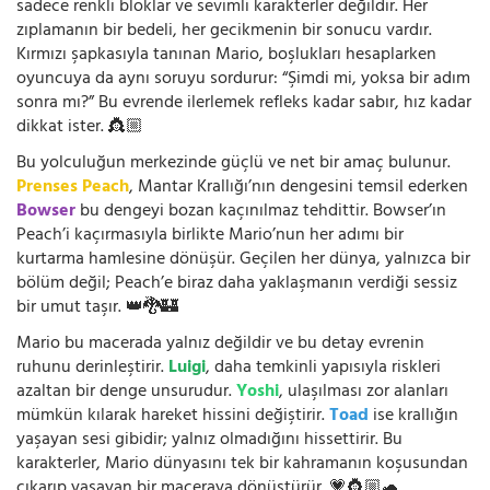
sadece renkli bloklar ve sevimli karakterler değildir. Her
zıplamanın bir bedeli, her gecikmenin bir sonucu vardır.
Kırmızı şapkasıyla tanınan Mario, boşlukları hesaplarken
oyuncuya da aynı soruyu sordurur: “Şimdi mi, yoksa bir adım
sonra mı?” Bu evrende ilerlemek refleks kadar sabır, hız kadar
dikkat ister. 👸🏼
Bu yolculuğun merkezinde güçlü ve net bir amaç bulunur.
Prenses Peach
, Mantar Krallığı’nın dengesini temsil ederken
Bowser
bu dengeyi bozan kaçınılmaz tehdittir. Bowser’ın
Peach’i kaçırmasıyla birlikte Mario’nun her adımı bir
kurtarma hamlesine dönüşür. Geçilen her dünya, yalnızca bir
bölüm değil; Peach’e biraz daha yaklaşmanın verdiği sessiz
bir umut taşır. 👑🐉🏰
Mario bu macerada yalnız değildir ve bu detay evrenin
ruhunu derinleştirir.
Luigi
, daha temkinli yapısıyla riskleri
azaltan bir denge unsurudur.
Yoshi
, ulaşılması zor alanları
mümkün kılarak hareket hissini değiştirir.
Toad
ise krallığın
yaşayan sesi gibidir; yalnız olmadığını hissettirir. Bu
karakterler, Mario dünyasını tek bir kahramanın koşusundan
çıkarıp yaşayan bir maceraya dönüştürür. 💗👸🏼🐢