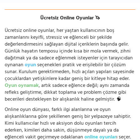
Ücretsiz Online Oyunlar 🦄
Ücretsiz online oyunlar, her yaştan kullanıcının boş
zamanlarını keyifli, stressiz ve eğlenceli bir şekilde
değerlendirmesini sağlayan dijital içeriklerin başında gelir.
Günlük hayatın temposu içinde kısa bir mola vermek, zihni
dağıtmak ya da sadece eğlenmek isteyenler için tarayıcıdan
oynanan
oyun
seçenekleri pratik ve erişilebilir bir çözüm
sunar. Kurulum gerektirmeden, hızlı açılan yapıları sayesinde
çocuklardan yetişkinlere kadar geniş bir kitleye hitap eder.
Oyun oynamak
, artık sadece eğlence değil; aynı zamanda
refleks geliştirme, dikkat toplama ve problem çözme gibi
becerileri destekleyen bir alışkanlık haline gelmiştir. 🧠
Online oyun dünyası, farklı ilgi alanlarına ve oyun
alışkanlıklarına göre şekillenen geniş bir yelpazeye sahiptir.
Kimi kullanıcılar hızlı ve aksiyon dolu oyunları tercih
ederken, kimileri daha sakin, düşünmeye dayalı ya da
eğlenceli vakit geçirmeye odaklanan
online oyunlar
ı seçer.