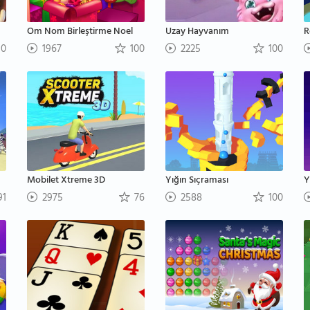
Om Nom Birleştirme Noel
Uzay Hayvanım
R
0
1967
100
2225
100
Mobilet Xtreme 3D
Yığın Sıçraması
Y
91
2975
76
2588
100