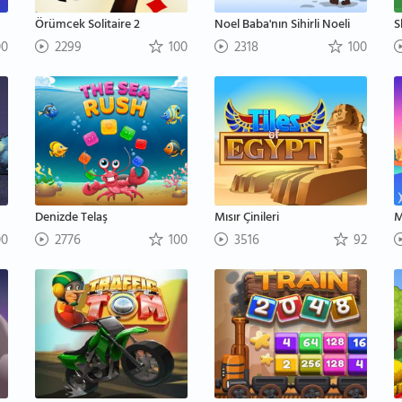
Örümcek Solitaire 2
Noel Baba'nın Sihirli Noeli
S
00
2299
100
2318
100
Denizde Telaş
Mısır Çinileri
M
00
2776
100
3516
92