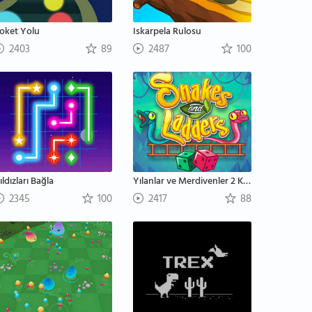
oket Yolu
Iskarpela Rulosu
2403
89
2487
100
ıldızları Bağla
Yılanlar ve Merdivenler 2 Kişilik
2345
100
2417
88