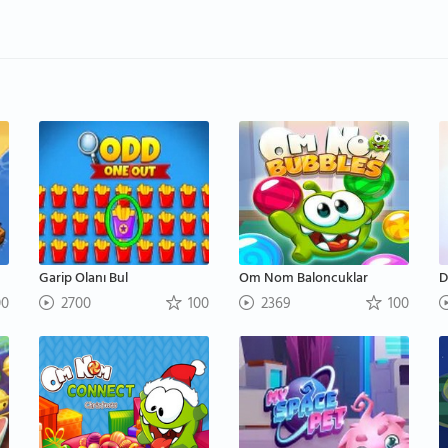
Garip Olanı Bul
Om Nom Baloncuklar
D
00
2700
100
2369
100