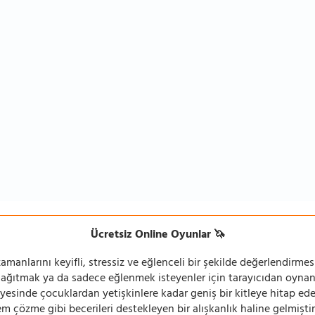
Ücretsiz Online Oyunlar 🦄
manlarını keyifli, stressiz ve eğlenceli bir şekilde değerlendirmesi
 dağıtmak ya da sadece eğlenmek isteyenler için tarayıcıdan oyn
ayesinde çocuklardan yetişkinlere kadar geniş bir kitleye hitap ede
 çözme gibi becerileri destekleyen bir alışkanlık haline gelmiştir