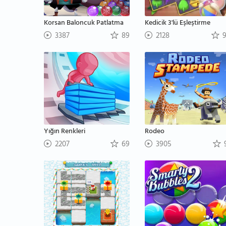
Korsan Baloncuk Patlatma
Kedicik 3'lü Eşleştirme
3387
89
2128
9
Yığın Renkleri
Rodeo
2207
69
3905