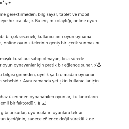
ɞ˚‧｡⋆
irme gerektirmeden; bilgisayar, tablet ve mobil
 hızlıca ulaşır. Bu erişim kolaylığı, online oyun
ı gibi birçok seçenek; kullanıcıların oyun oynama
m, online oyun sitelerinin geniş bir içerik sunmasını
armaşık kurallara sahip olmayan, kısa sürede
r oyun oynayanlar için pratik bir eğlence sunar. ⚡🕹️
tı bilgisi girmeden, üyelik şartı olmadan oynanan
 sebebidir. Aynı zamanda yetişkin kullanıcılar için
ihaz üzerinden oynanabilen oyunlar, kullanıcıların
emli bir faktördür. 📱💻
dı gibi unsurlar, oyuncuların oyunlara tekrar
yun içeriğinin, sadece eğlence değil süreklilik de