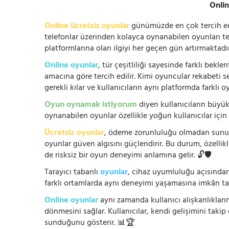
Onlin
Online ücretsiz oyunlar
günümüzde en çok tercih edile
telefonlar üzerinden kolayca oynanabilen oyunları te
platformlarına olan ilgiyi her geçen gün artırmaktadı
Online oyunlar
, tür çeşitliliği sayesinde farklı bek
amacına göre tercih edilir. Kimi oyuncular rekabeti se
gerekli kılar ve kullanıcıların aynı platformda farklı 
Oyun oynamak istiyorum
diyen kullanıcıların büyük
oynanabilen oyunlar özellikle yoğun kullanıcılar için
Ücretsiz oyunlar
, ödeme zorunluluğu olmadan sunuldu
oyunlar güven algısını güçlendirir. Bu durum, özellik
de risksiz bir oyun deneyimi anlamına gelir. 🔓🛡️
Tarayıcı tabanlı
oyunlar
, cihaz uyumluluğu açısından
farklı ortamlarda aynı deneyimi yaşamasına imkân tan
Online oyunlar
aynı zamanda kullanıcı alışkanlıklarını
dönmesini sağlar. Kullanıcılar, kendi gelişimini takip
sunduğunu gösterir. 📊🏆