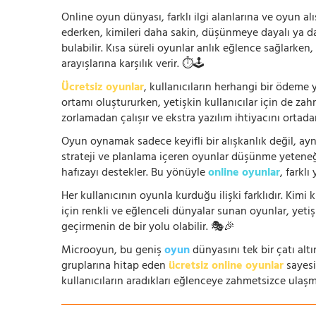
Online oyun dünyası, farklı ilgi alanlarına ve oyun alı
ederken, kimileri daha sakin, düşünmeye dayalı ya 
bulabilir. Kısa süreli oyunlar anlık eğlence sağlarke
arayışlarına karşılık verir. ⏱️🕹️
Ücretsiz oyunlar
, kullanıcıların herhangi bir ödem
ortamı oluştururken, yetişkin kullanıcılar için de za
zorlamadan çalışır ve ekstra yazılım ihtiyacını ortada
Oyun oynamak sadece keyifli bir alışkanlık değil, ay
strateji ve planlama içeren oyunlar düşünme yeteneğin
hafızayı destekler. Bu yönüyle
online oyunlar
, farklı
Her kullanıcının oyunla kurduğu ilişki farklıdır. Kimi k
için renkli ve eğlenceli dünyalar sunan oyunlar, yetişki
geçirmenin de bir yolu olabilir. 🎭🎉
Microoyun, bu geniş
oyun
dünyasını tek bir çatı altı
gruplarına hitap eden
ücretsiz online oyunlar
sayesin
kullanıcıların aradıkları eğlenceye zahmetsizce ulaşm