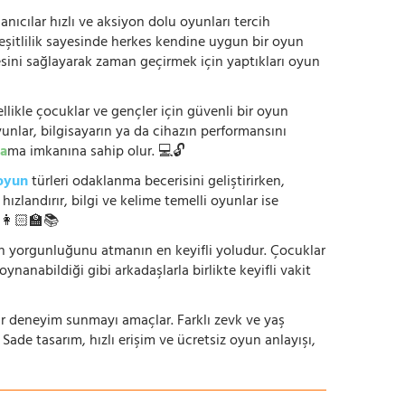
anıcılar hızlı ve aksiyon dolu oyunları tercih
çeşitlilik sayesinde herkes kendine uygun bir oyun
mesini sağlayarak zaman geçirmek için yaptıkları oyun
ikle çocuklar ve gençler için güvenli bir oyun
yunlar, bilgisayarın ya da cihazın performansını
a
ma imkanına sahip olur. 💻🔓
oyun
türleri odaklanma becerisini geliştirirken,
zlandırır, bilgi ve kelime temelli oyunlar ise
. 👩🏻‍🏫📚
nün yorgunluğunu atmanın en keyifli yoludur. Çocuklar
oynanabildiği gibi arkadaşlarla birlikte keyifli vakit
r bir deneyim sunmayı amaçlar. Farklı zevk ve yaş
 Sade tasarım, hızlı erişim ve ücretsiz oyun anlayışı,