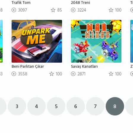
Trafik Tom
2048 Treni
8
3097
85
3224
100
Beni Parktan Çıkar
Savaş Kanatları
Z
3
3558
100
2871
100
3
4
5
6
7
8