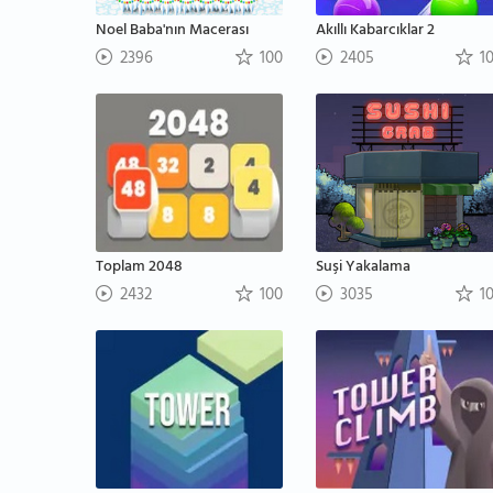
Noel Baba'nın Macerası
Akıllı Kabarcıklar 2
2396
100
2405
1
Toplam 2048
Suşi Yakalama
2432
100
3035
1