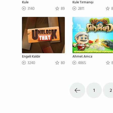
Kule
Kule Tırmanışı
3140
89
2811
8
Engeli Kaldır
Ahmet Amca
3240
80
4865
8
1
2