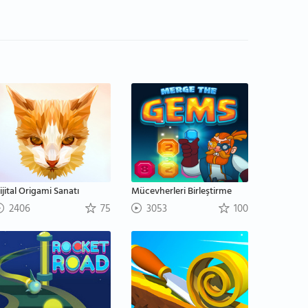
ijital Origami Sanatı
Mücevherleri Birleştirme
2406
75
3053
100