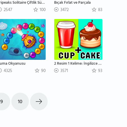
Tripeaks Solitaire Çiftlik Sürümü
Bıçak Fırlat ve Parçala
2547
100
3472
83
uma Okyanusu
2 Resim 1 Kelime: İngilizce Kelime Tahmin Etme
4325
90
3571
93
9
10