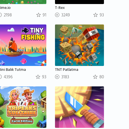
lime.io
T-Rex
2198
91
3249
93
ini Balık Tutma
TNT Patlatma
4396
93
3183
80