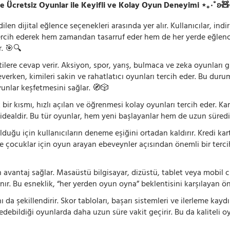
e Ücretsiz Oyunlar ile Keyifli ve Kolay Oyun Deneyimi ⋆｡‧˚ʚ
n dijital eğlence seçenekleri arasında yer alır. Kullanıcılar, ind
rcih ederek hem zamandan tasarruf eder hem de her yerde eğlenceye
r. 🎯🔍
lentilere cevap verir. Aksiyon, spor, yarış, bulmaca ve zeka oyunlar
verken, kimileri sakin ve rahatlatıcı oyunları tercih eder. Bu duru
oyunlar keşfetmesini sağlar. 🧭🎲
 bir kısmı, hızlı açılan ve öğrenmesi kolay oyunları tercih eder. K
 idealdir. Bu tür oyunlar, hem yeni başlayanlar hem de uzun süredi
ğu için kullanıcıların deneme eşiğini ortadan kaldırır. Kredi kar
le çocuklar için oyun arayan ebeveynler açısından önemli bir tercih
 avantaj sağlar. Masaüstü bilgisayar, dizüstü, tablet veya mobil c
ır. Bu esneklik, “her yerden oyun oyna” beklentisini karşılayan ön
 da şekillendirir. Skor tabloları, başarı sistemleri ve ilerleme kay
 edebildiği oyunlarda daha uzun süre vakit geçirir. Bu da kaliteli o