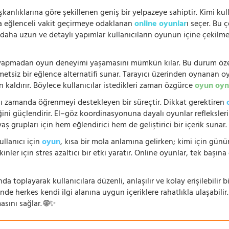
şkanlıklarına göre şekillenen geniş bir yelpazeye sahiptir. Kimi kull
da eğlenceli vakit geçirmeye odaklanan
online oyunlar
ı seçer. Bu 
n, daha uzun ve detaylı yapımlar kullanıcıların oyunun içine çekil
e yapmadan oyun deneyimi yaşamasını mümkün kılar. Bu durum özell
hmetsiz bir eğlence alternatifi sunar. Tarayıcı üzerinden oynanan o
n kaldırır. Böylece kullanıcılar istedikleri zaman özgürce
oyun oyn
nı zamanda öğrenmeyi destekleyen bir süreçtir. Dikkat gerektiren
i güçlendirir. El–göz koordinasyonuna dayalı oyunlar refleksleri hı
 yaş grupları için hem eğlendirici hem de geliştirici bir içerik sunar
ullanıcı için
oyun
, kısa bir mola anlamına gelirken; kimi için gü
nler için stres azaltıcı bir etki yaratır. Online oyunlar, tek başına 
nda toplayarak kullanıcılara düzenli, anlaşılır ve kolay erişilebili
de herkes kendi ilgi alanına uygun içeriklere rahatlıkla ulaşabilir.
asını sağlar. 🌐✨