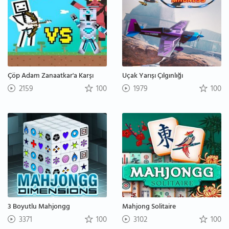
Çöp Adam Zanaatkar'a Karşı
Uçak Yarışı Çılgınlığı
2159
100
1979
100
3 Boyutlu Mahjongg
Mahjong Solitaire
3371
100
3102
100