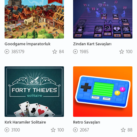
Goodgame İmparatorluk
Zindan Kart Savaşları
385179
84
1985
100
Kırk Haramiler Solitaire
Retro Savaşları
3100
100
2067
88