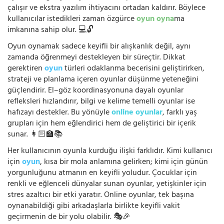
çalışır ve ekstra yazılım ihtiyacını ortadan kaldırır. Böylece
kullanıcılar istedikleri zaman özgürce
oyun oyna
ma
imkanına sahip olur. 💻🔓
Oyun oynamak sadece keyifli bir alışkanlık değil, aynı
zamanda öğrenmeyi destekleyen bir süreçtir. Dikkat
gerektiren
oyun
türleri odaklanma becerisini geliştirirken,
strateji ve planlama içeren oyunlar düşünme yeteneğini
güçlendirir. El–göz koordinasyonuna dayalı oyunlar
refleksleri hızlandırır, bilgi ve kelime temelli oyunlar ise
hafızayı destekler. Bu yönüyle
online oyunlar
, farklı yaş
grupları için hem eğlendirici hem de geliştirici bir içerik
sunar. 👩🏻‍🏫📚
Her kullanıcının oyunla kurduğu ilişki farklıdır. Kimi kullanıcı
için
oyun
, kısa bir mola anlamına gelirken; kimi için günün
yorgunluğunu atmanın en keyifli yoludur. Çocuklar için
renkli ve eğlenceli dünyalar sunan oyunlar, yetişkinler için
stres azaltıcı bir etki yaratır. Online oyunlar, tek başına
oynanabildiği gibi arkadaşlarla birlikte keyifli vakit
geçirmenin de bir yolu olabilir. 🎭🎉