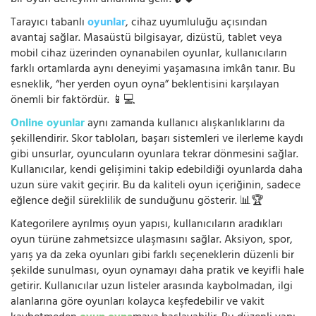
Tarayıcı tabanlı
oyunlar
, cihaz uyumluluğu açısından
avantaj sağlar. Masaüstü bilgisayar, dizüstü, tablet veya
mobil cihaz üzerinden oynanabilen oyunlar, kullanıcıların
farklı ortamlarda aynı deneyimi yaşamasına imkân tanır. Bu
esneklik, “her yerden oyun oyna” beklentisini karşılayan
önemli bir faktördür. 📱💻
Online oyunlar
aynı zamanda kullanıcı alışkanlıklarını da
şekillendirir. Skor tabloları, başarı sistemleri ve ilerleme kaydı
gibi unsurlar, oyuncuların oyunlara tekrar dönmesini sağlar.
Kullanıcılar, kendi gelişimini takip edebildiği oyunlarda daha
uzun süre vakit geçirir. Bu da kaliteli oyun içeriğinin, sadece
eğlence değil süreklilik de sunduğunu gösterir. 📊🏆
Kategorilere ayrılmış oyun yapısı, kullanıcıların aradıkları
oyun türüne zahmetsizce ulaşmasını sağlar. Aksiyon, spor,
yarış ya da zeka oyunları gibi farklı seçeneklerin düzenli bir
şekilde sunulması, oyun oynamayı daha pratik ve keyifli hale
getirir. Kullanıcılar uzun listeler arasında kaybolmadan, ilgi
alanlarına göre oyunları kolayca keşfedebilir ve vakit