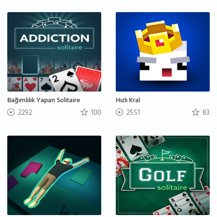
Bağımlılık Yapan Solitaire
Hızlı Kral
2292
100
2551
83