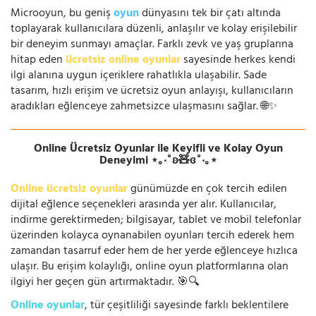
Microoyun, bu geniş
oyun
dünyasını tek bir çatı altında
toplayarak kullanıcılara düzenli, anlaşılır ve kolay erişilebilir
bir deneyim sunmayı amaçlar. Farklı zevk ve yaş gruplarına
hitap eden
ücretsiz online oyunlar
sayesinde herkes kendi
ilgi alanına uygun içeriklere rahatlıkla ulaşabilir. Sade
tasarım, hızlı erişim ve ücretsiz oyun anlayışı, kullanıcıların
aradıkları eğlenceye zahmetsizce ulaşmasını sağlar. 🌐✨
Online Ücretsiz Oyunlar ile Keyifli ve Kolay Oyun
Deneyimi ⋆｡‧˚ʚ🧸ɞ˚‧｡⋆
Online ücretsiz oyunlar
günümüzde en çok tercih edilen
dijital eğlence seçenekleri arasında yer alır. Kullanıcılar,
indirme gerektirmeden; bilgisayar, tablet ve mobil telefonlar
üzerinden kolayca oynanabilen oyunları tercih ederek hem
zamandan tasarruf eder hem de her yerde eğlenceye hızlıca
ulaşır. Bu erişim kolaylığı, online oyun platformlarına olan
ilgiyi her geçen gün artırmaktadır. 🎯🔍
Online oyunlar
, tür çeşitliliği sayesinde farklı beklentilere