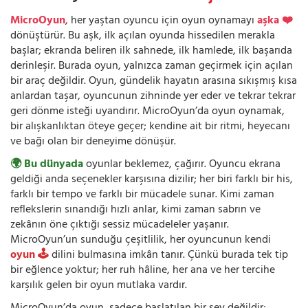
MicroOyun
, her yaştan oyuncu için oyun oynamayı
aşka ❤️
dönüştürür. Bu aşk, ilk açılan oyunda hissedilen merakla
başlar; ekranda beliren ilk sahnede, ilk hamlede, ilk başarıda
derinleşir. Burada oyun, yalnızca zaman geçirmek için açılan
bir araç değildir. Oyun, gündelik hayatın arasına sıkışmış kısa
anlardan taşar, oyuncunun zihninde yer eder ve tekrar tekrar
geri dönme isteği uyandırır. MicroOyun’da oyun oynamak,
bir alışkanlıktan öteye geçer; kendine ait bir ritmi, heyecanı
ve bağı olan bir deneyime dönüşür.
🌍 Bu dünyada
oyunlar beklemez, çağırır. Oyuncu ekrana
geldiği anda seçenekler karşısına dizilir; her biri farklı bir his,
farklı bir tempo ve farklı bir mücadele sunar. Kimi zaman
reflekslerin sınandığı hızlı anlar, kimi zaman sabrın ve
zekânın öne çıktığı sessiz mücadeleler yaşanır.
MicroOyun’un sunduğu çeşitlilik, her oyuncunun kendi
oyun 🕹️
dilini bulmasına imkân tanır. Çünkü burada tek tip
bir eğlence yoktur; her ruh hâline, her ana ve her tercihe
karşılık gelen bir oyun mutlaka vardır.