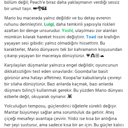
bölüm değil; Peach’e biraz daha yaklaşmanın verdiği sessiz
bir umut taşır. 👑🐉🏰
Mario bu macerada yalnız değildir ve bu detay evrenin
ruhunu derinleştirir.
Luigi
, daha temkinli yapısıyla riskleri
azaltan bir denge unsurudur.
Yoshi
, ulaşılması zor alanları
mümkün kılarak hareket hissini değiştirir.
Toad
ise krallığın
yaşayan sesi gibidir; yalnız olmadığını hissettirir. Bu
karakterler, Mario dünyasını tek bir kahramanın koşusundan
çıkarıp yaşayan bir maceraya dönüştürür. 💗👸🏼🐢
Karşılaşılan düşmanlar yalnızca engel değildir; oyuncunun
dikkatsizliğini test eden sınavlardır. Goomba’lar basit
görünür ama hatayı affetmez. Koopa’lar kabuklarıyla çevreyi
bir silaha dönüştürür. Bazı anlarda kaçmak, bazı anlarda
düşmanı bilinçli kullanmak gerekir. Bu yüzden Mario dünyası
ezberle değil, okuyarak oynanır. 👾
Yolculuğun temposu, güçlendirici öğelerle sürekli değişir.
Mantar büyümeyi sağlar ama sorumluluk da getirir. Ateş
çiçeği mesafeyi avantaja çevirir. Yıldız ise kısa bir anlığına
her şeyi susturur, ama sadece kısa bir an için. Bu güçler kalıcı