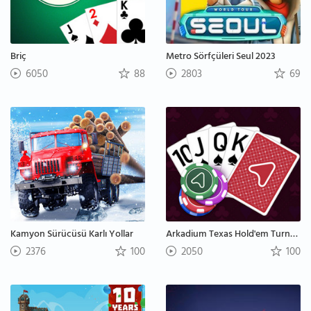
Briç
Metro Sörfçüleri Seul 2023
6050
88
2803
69
Kamyon Sürücüsü Karlı Yollar
Arkadium Texas Hold'em Turnuva
2376
100
2050
100