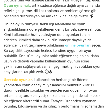
çocuklardan yetişkinlere kadar geniş bir kitleye hitap eder.
Oyun oynamak
, artık sadece eğlence değil; aynı zamanda
refleks geliştirme, dikkat toplama ve problem çözme gibi
becerileri destekleyen bir alışkanlık haline gelmiştir. 🧠
Online oyun dünyası, farklı ilgi alanlarına ve oyun
alışkanlıklarına göre şekillenen geniş bir yelpazeye sahiptir.
Kimi kullanıcılar hızlı ve aksiyon dolu oyunları tercih
ederken, kimileri daha sakin, düşünmeye dayalı ya da
eğlenceli vakit geçirmeye odaklanan
online oyunlar
ı seçer.
Bu çeşitlilik sayesinde herkes kendine uygun bir oyun
bulabilir. Kısa süreli oyunlar anlık eğlence sağlarken, daha
uzun ve detaylı yapımlar kullanıcıların oyunun içine
çekilmesini sağlayarak zaman geçirmek için yaptıkları oyun
arayışlarına karşılık verir. ⏱️🕹️
Ücretsiz oyunlar
, kullanıcıların herhangi bir ödeme
yapmadan oyun deneyimi yaşamasını mümkün kılar. Bu
durum özellikle çocuklar ve gençler için güvenli bir oyun
ortamı oluştururken, yetişkin kullanıcılar için de zahmetsiz
bir eğlence alternatifi sunar. Tarayıcı üzerinden oynanan
oyunlar, bilgisayarın ya da cihazın performansını zorlamadan