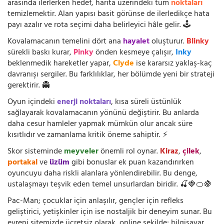
arasında ilerlerken hedef, harita üzerindeki tüm
noktaları
temizlemektir. Alan yapısı basit görünse de ilerledikçe hata
payı azalır ve rota seçimi daha belirleyici hâle gelir. 🕹️
Kovalamacanın temelini dört ana
hayalet
oluşturur.
Blinky
sürekli baskı kurar,
Pinky
önden kesmeye çalışır,
Inky
beklenmedik hareketler yapar,
Clyde
ise kararsız yaklaş-kaç
davranışı sergiler. Bu farklılıklar, her bölümde yeni bir strateji
gerektirir. 👻
Oyun içindeki
enerji noktaları
, kısa süreli üstünlük
sağlayarak kovalamacanın yönünü değiştirir. Bu anlarda
daha cesur hamleler yapmak mümkün olur ancak süre
kısıtlıdır ve zamanlama kritik öneme sahiptir. ⚡
Skor sisteminde
meyveler
önemli rol oynar.
Kiraz
,
çilek
,
portakal
ve
üzüm
gibi bonuslar ek puan kazandırırken
oyuncuyu daha riskli alanlara yönlendirebilir. Bu denge,
ustalaşmayı teşvik eden temel unsurlardan biridir. 🍒🍓🍊🍇
Pac-Man; çocuklar için anlaşılır, gençler için refleks
geliştirici, yetişkinler için ise nostaljik bir deneyim sunar. Bu
evreni sitemizde ücretsiz olarak, online şekilde; bilgisayar,