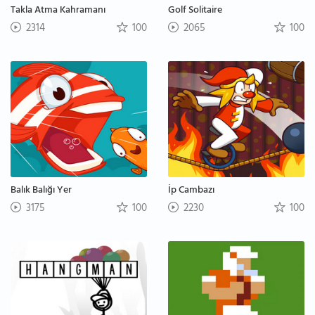
Takla Atma Kahramanı
Golf Solitaire
2314
100
2065
100
Balık Balığı Yer
İp Cambazı
3175
100
2230
100