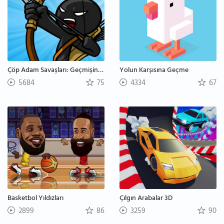
Çöp Adam Savaşları: Geçmişin Mirası
Yolun Karşısına Geçme
5684
75
4334
67
Basketbol Yıldızları
Çılgın Arabalar 3D
2899
86
3259
90