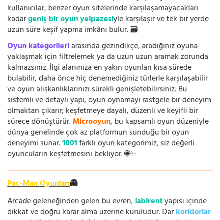
kullanıcılar, benzer oyun sitelerinde karşılaşamayacakları
kadar
geniş bir oyun yelpazesi
yle karşılaşır ve tek bir yerde
uzun süre keşif yapma imkânı bulur. 🗃️
Oyun kategorileri
arasında gezindikçe, aradığınız oyuna
yaklaşmak için filtrelemek ya da uzun uzun aramak zorunda
kalmazsınız. İlgi alanınıza en yakın oyunları kısa sürede
bulabilir, daha önce hiç denemediğiniz türlerle karşılaşabilir
ve oyun alışkanlıklarınızı sürekli genişletebilirsiniz. Bu
sistemli ve detaylı yapı, oyun oynamayı rastgele bir deneyim
olmaktan çıkarır; keşfetmeye dayalı, düzenli ve keyifli bir
sürece dönüştürür.
Microoyun
, bu kapsamlı oyun düzeniyle
dünya genelinde çok az platformun sunduğu bir oyun
deneyimi sunar.
1001
farklı oyun kategorimiz, siz değerli
oyuncuların keşfetmesini bekliyor. 🌐✨
Pac-Man Oyunları
👻
Arcade geleneğinden gelen bu evren,
labirent
yapısı içinde
dikkat ve doğru karar alma üzerine kuruludur. Dar
koridorlar