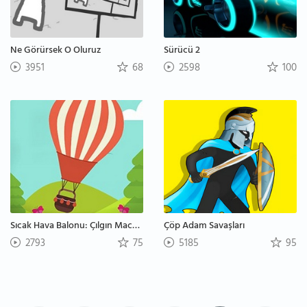
Ne Görürsek O Oluruz
Sürücü 2
3951
68
2598
100
Sıcak Hava Balonu: Çılgın Macera
Çöp Adam Savaşları
2793
75
5185
95