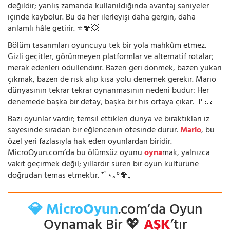
değildir; yanlış zamanda kullanıldığında avantaj saniyeler
içinde kaybolur. Bu da her ilerleyişi daha gergin, daha
anlamlı hâle getirir. ⭐🍄💥
Bölüm tasarımları oyuncuyu tek bir yola mahkûm etmez.
Gizli geçitler, görünmeyen platformlar ve alternatif rotalar;
merak edenleri ödüllendirir. Bazen geri dönmek, bazen yukarı
çıkmak, bazen de risk alıp kısa yolu denemek gerekir. Mario
dünyasının tekrar tekrar oynanmasının nedeni budur: Her
denemede başka bir detay, başka bir his ortaya çıkar. 🚩🧱
Bazı oyunlar vardır; temsil ettikleri dünya ve bıraktıkları iz
sayesinde sıradan bir eğlencenin ötesinde durur.
Mario
, bu
özel yeri fazlasıyla hak eden oyunlardan biridir.
MicroOyun.com’da bu ölümsüz oyunu
oyna
mak, yalnızca
vakit geçirmek değil; yıllardır süren bir oyun kültürüne
doğrudan temas etmektir. ⁺˚⋆｡°🍄₊
💎 MicroOyun
.com’da Oyun
Oynamak Bir 💖
AŞK
’tır