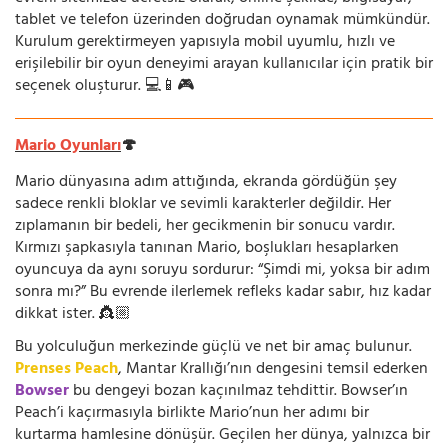
tablet ve telefon üzerinden doğrudan oynamak mümkündür.
Kurulum gerektirmeyen yapısıyla mobil uyumlu, hızlı ve
erişilebilir bir oyun deneyimi arayan kullanıcılar için pratik bir
seçenek oluşturur. 💻📱🎮
Mario Oyunları
🍄
Mario dünyasına adım attığında, ekranda gördüğün şey
sadece renkli bloklar ve sevimli karakterler değildir. Her
zıplamanın bir bedeli, her gecikmenin bir sonucu vardır.
Kırmızı şapkasıyla tanınan Mario, boşlukları hesaplarken
oyuncuya da aynı soruyu sordurur: “Şimdi mi, yoksa bir adım
sonra mı?” Bu evrende ilerlemek refleks kadar sabır, hız kadar
dikkat ister. 👸🏼
Bu yolculuğun merkezinde güçlü ve net bir amaç bulunur.
Prenses Peach
, Mantar Krallığı’nın dengesini temsil ederken
Bowser
bu dengeyi bozan kaçınılmaz tehdittir. Bowser’ın
Peach’i kaçırmasıyla birlikte Mario’nun her adımı bir
kurtarma hamlesine dönüşür. Geçilen her dünya, yalnızca bir