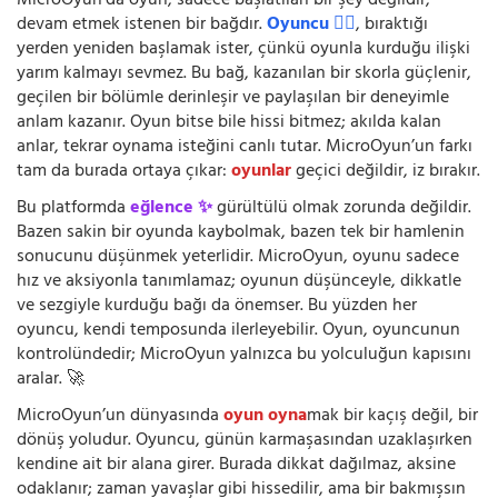
MicroOyun’da oyun, sadece başlatılan bir şey değildir;
devam etmek istenen bir bağdır.
Oyuncu 🧍‍♂️
, bıraktığı
yerden yeniden başlamak ister, çünkü oyunla kurduğu ilişki
yarım kalmayı sevmez. Bu bağ, kazanılan bir skorla güçlenir,
geçilen bir bölümle derinleşir ve paylaşılan bir deneyimle
anlam kazanır. Oyun bitse bile hissi bitmez; akılda kalan
anlar, tekrar oynama isteğini canlı tutar. MicroOyun’un farkı
tam da burada ortaya çıkar:
oyunlar
geçici değildir, iz bırakır.
Bu platformda
eğlence ✨
gürültülü olmak zorunda değildir.
Bazen sakin bir oyunda kaybolmak, bazen tek bir hamlenin
sonucunu düşünmek yeterlidir. MicroOyun, oyunu sadece
hız ve aksiyonla tanımlamaz; oyunun düşünceyle, dikkatle
ve sezgiyle kurduğu bağı da önemser. Bu yüzden her
oyuncu, kendi temposunda ilerleyebilir. Oyun, oyuncunun
kontrolündedir; MicroOyun yalnızca bu yolculuğun kapısını
aralar. 🚀
MicroOyun’un dünyasında
oyun oyna
mak bir kaçış değil, bir
dönüş yoludur. Oyuncu, günün karmaşasından uzaklaşırken
kendine ait bir alana girer. Burada dikkat dağılmaz, aksine
odaklanır; zaman yavaşlar gibi hissedilir, ama bir bakmışsın