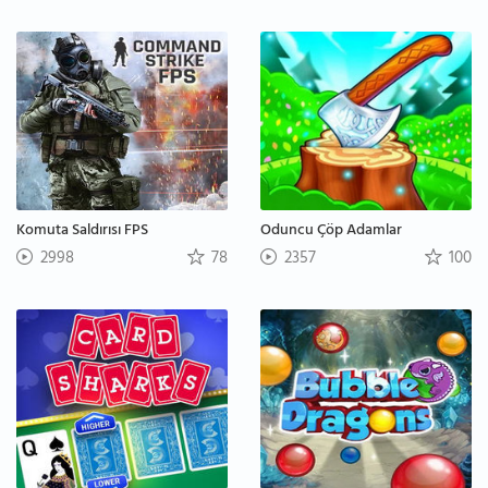
Komuta Saldırısı FPS
Oduncu Çöp Adamlar
2998
78
2357
100