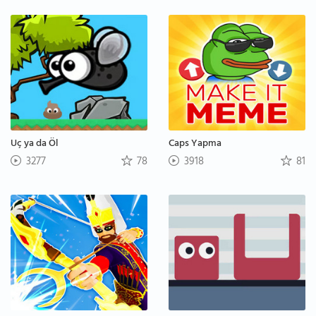
Uç ya da Öl
Caps Yapma
3277
78
3918
81