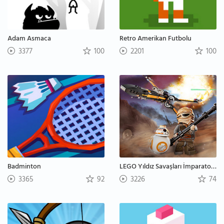
Adam Asmaca
Retro Amerikan Futbolu
3377
100
2201
100
Badminton
LEGO Yıldız Savaşları İmparatorluk Asilere Karşı
3365
92
3226
74