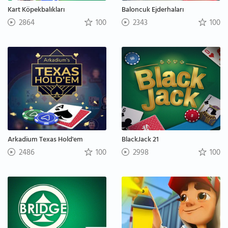
Kart Köpekbalıkları
Baloncuk Ejderhaları
2864
100
2343
100
Arkadium Texas Hold'em
BlackJack 21
2486
100
2998
100