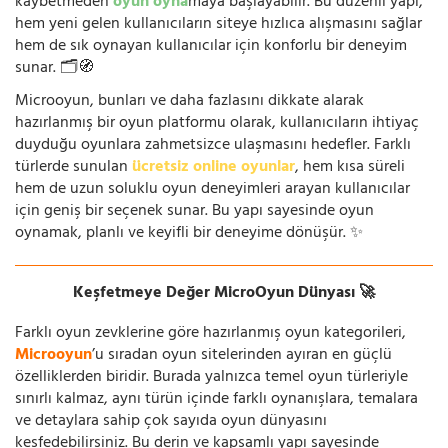
kaybetmeden
oyun oyna
maya başlayabilir. Bu düzenli yapı,
hem yeni gelen kullanıcıların siteye hızlıca alışmasını sağlar
hem de sık oynayan kullanıcılar için konforlu bir deneyim
sunar. 🗂️🧭
Microoyun, bunları ve daha fazlasını dikkate alarak
hazırlanmış bir oyun platformu olarak, kullanıcıların ihtiyaç
duyduğu oyunlara zahmetsizce ulaşmasını hedefler. Farklı
türlerde sunulan
ücretsiz online oyunlar
, hem kısa süreli
hem de uzun soluklu oyun deneyimleri arayan kullanıcılar
için geniş bir seçenek sunar. Bu yapı sayesinde oyun
oynamak, planlı ve keyifli bir deneyime dönüşür. ✨
Keşfetmeye Değer MicroOyun Dünyası 🚀
Farklı oyun zevklerine göre hazırlanmış oyun kategorileri,
Microoyun
’u sıradan oyun sitelerinden ayıran en güçlü
özelliklerden biridir. Burada yalnızca temel oyun türleriyle
sınırlı kalmaz, aynı türün içinde farklı oynanışlara, temalara
ve detaylara sahip çok sayıda oyun dünyasını
keşfedebilirsiniz. Bu derin ve kapsamlı yapı sayesinde