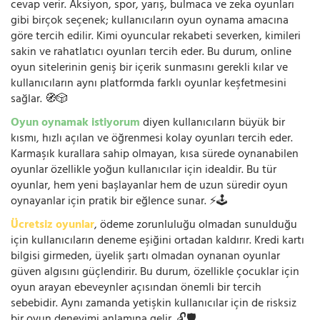
cevap verir. Aksiyon, spor, yarış, bulmaca ve zeka oyunları
gibi birçok seçenek; kullanıcıların oyun oynama amacına
göre tercih edilir. Kimi oyuncular rekabeti severken, kimileri
sakin ve rahatlatıcı oyunları tercih eder. Bu durum, online
oyun sitelerinin geniş bir içerik sunmasını gerekli kılar ve
kullanıcıların aynı platformda farklı oyunlar keşfetmesini
sağlar. 🧭🎲
Oyun oynamak istiyorum
diyen kullanıcıların büyük bir
kısmı, hızlı açılan ve öğrenmesi kolay oyunları tercih eder.
Karmaşık kurallara sahip olmayan, kısa sürede oynanabilen
oyunlar özellikle yoğun kullanıcılar için idealdir. Bu tür
oyunlar, hem yeni başlayanlar hem de uzun süredir oyun
oynayanlar için pratik bir eğlence sunar. ⚡🕹️
Ücretsiz oyunlar
, ödeme zorunluluğu olmadan sunulduğu
için kullanıcıların deneme eşiğini ortadan kaldırır. Kredi kartı
bilgisi girmeden, üyelik şartı olmadan oynanan oyunlar
güven algısını güçlendirir. Bu durum, özellikle çocuklar için
oyun arayan ebeveynler açısından önemli bir tercih
sebebidir. Aynı zamanda yetişkin kullanıcılar için de risksiz
bir oyun deneyimi anlamına gelir. 🔓🛡️