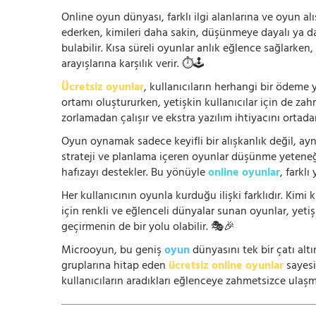
Online oyun dünyası, farklı ilgi alanlarına ve oyun alı
ederken, kimileri daha sakin, düşünmeye dayalı ya 
bulabilir. Kısa süreli oyunlar anlık eğlence sağlarke
arayışlarına karşılık verir. ⏱️🕹️
Ücretsiz oyunlar
, kullanıcıların herhangi bir ödem
ortamı oluştururken, yetişkin kullanıcılar için de za
zorlamadan çalışır ve ekstra yazılım ihtiyacını ortada
Oyun oynamak sadece keyifli bir alışkanlık değil, ay
strateji ve planlama içeren oyunlar düşünme yeteneğin
hafızayı destekler. Bu yönüyle
online oyunlar
, farklı
Her kullanıcının oyunla kurduğu ilişki farklıdır. Kimi k
için renkli ve eğlenceli dünyalar sunan oyunlar, yetişki
geçirmenin de bir yolu olabilir. 🎭🎉
Microoyun, bu geniş
oyun
dünyasını tek bir çatı altı
gruplarına hitap eden
ücretsiz online oyunlar
sayesin
kullanıcıların aradıkları eğlenceye zahmetsizce ulaşm