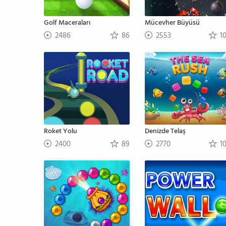
Golf Maceraları
Mücevher Büyüsü
2486
86
2553
1
Roket Yolu
Denizde Telaş
2400
89
2770
1