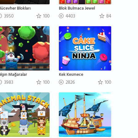
ücevher Blokları
Blok Bulmaca Jewel
3950
100
4403
84
ılgın Mağaralar
Kek Kesmece
3983
100
2826
100