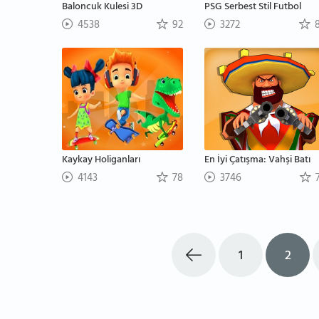
Baloncuk Kulesi 3D
PSG Serbest Stil Futbol
4538
92
3272
8
Kaykay Holiganları
En İyi Çatışma: Vahşi Batı
4143
78
3746
7
1
2