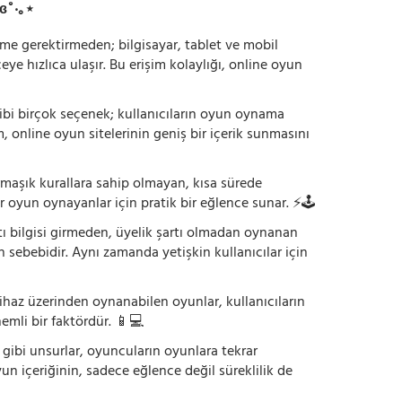
ɞ˚‧｡⋆
irme gerektirmeden; bilgisayar, tablet ve mobil
 hızlıca ulaşır. Bu erişim kolaylığı, online oyun
ı gibi birçok seçenek; kullanıcıların oyun oynama
m, online oyun sitelerinin geniş bir içerik sunmasını
armaşık kurallara sahip olmayan, kısa sürede
r oyun oynayanlar için pratik bir eğlence sunar. ⚡🕹️
tı bilgisi girmeden, üyelik şartı olmadan oynanan
 sebebidir. Aynı zamanda yetişkin kullanıcılar için
ihaz üzerinden oynanabilen oyunlar, kullanıcıların
emli bir faktördür. 📱💻
dı gibi unsurlar, oyuncuların oyunlara tekrar
yun içeriğinin, sadece eğlence değil süreklilik de