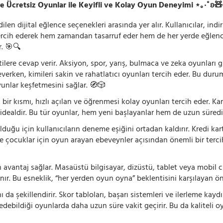
e Ücretsiz Oyunlar ile Keyifli ve Kolay Oyun Deneyimi ⋆｡‧˚ʚ
n dijital eğlence seçenekleri arasında yer alır. Kullanıcılar, ind
rcih ederek hem zamandan tasarruf eder hem de her yerde eğlenceye
r. 🎯🔍
lentilere cevap verir. Aksiyon, spor, yarış, bulmaca ve zeka oyunlar
verken, kimileri sakin ve rahatlatıcı oyunları tercih eder. Bu duru
oyunlar keşfetmesini sağlar. 🧭🎲
 bir kısmı, hızlı açılan ve öğrenmesi kolay oyunları tercih eder. K
 idealdir. Bu tür oyunlar, hem yeni başlayanlar hem de uzun süredi
ğu için kullanıcıların deneme eşiğini ortadan kaldırır. Kredi kar
le çocuklar için oyun arayan ebeveynler açısından önemli bir tercih
 avantaj sağlar. Masaüstü bilgisayar, dizüstü, tablet veya mobil c
ır. Bu esneklik, “her yerden oyun oyna” beklentisini karşılayan ön
 da şekillendirir. Skor tabloları, başarı sistemleri ve ilerleme kay
 edebildiği oyunlarda daha uzun süre vakit geçirir. Bu da kaliteli o