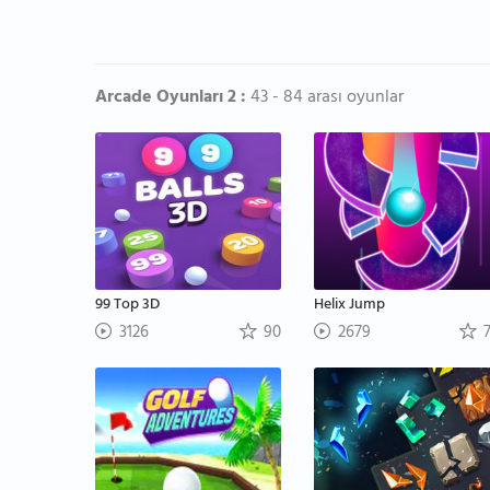
Arcade Oyunları 2 :
43 - 84 arası oyunlar
99 Top 3D
Helix Jump
3126
90
2679
7