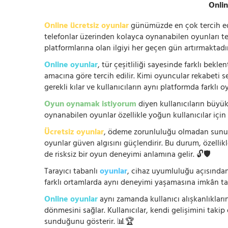
Onlin
Online ücretsiz oyunlar
günümüzde en çok tercih edile
telefonlar üzerinden kolayca oynanabilen oyunları te
platformlarına olan ilgiyi her geçen gün artırmaktadı
Online oyunlar
, tür çeşitliliği sayesinde farklı bek
amacına göre tercih edilir. Kimi oyuncular rekabeti se
gerekli kılar ve kullanıcıların aynı platformda farklı 
Oyun oynamak istiyorum
diyen kullanıcıların büyük
oynanabilen oyunlar özellikle yoğun kullanıcılar için
Ücretsiz oyunlar
, ödeme zorunluluğu olmadan sunuldu
oyunlar güven algısını güçlendirir. Bu durum, özellik
de risksiz bir oyun deneyimi anlamına gelir. 🔓🛡️
Tarayıcı tabanlı
oyunlar
, cihaz uyumluluğu açısından
farklı ortamlarda aynı deneyimi yaşamasına imkân tan
Online oyunlar
aynı zamanda kullanıcı alışkanlıklarını
dönmesini sağlar. Kullanıcılar, kendi gelişimini takip
sunduğunu gösterir. 📊🏆