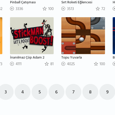
Pinball Çatışması
Sırt Roketi Eğlencesi
H
2
3336
100
3513
72
İnanılmaz Çöp Adam 2
Topu Yuvarla
B
3
4111
81
4025
100
3
4
5
6
7
8
9