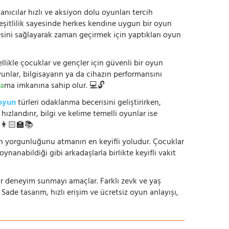
anıcılar hızlı ve aksiyon dolu oyunları tercih
çeşitlilik sayesinde herkes kendine uygun bir oyun
mesini sağlayarak zaman geçirmek için yaptıkları oyun
ikle çocuklar ve gençler için güvenli bir oyun
yunlar, bilgisayarın ya da cihazın performansını
a
ma imkanına sahip olur. 💻🔓
oyun
türleri odaklanma becerisini geliştirirken,
zlandırır, bilgi ve kelime temelli oyunlar ise
. 👩🏻‍🏫📚
nün yorgunluğunu atmanın en keyifli yoludur. Çocuklar
oynanabildiği gibi arkadaşlarla birlikte keyifli vakit
r bir deneyim sunmayı amaçlar. Farklı zevk ve yaş
 Sade tasarım, hızlı erişim ve ücretsiz oyun anlayışı,