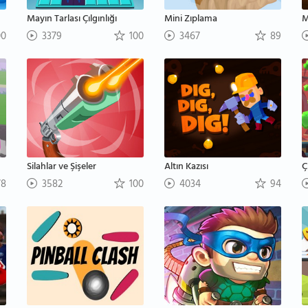
Mayın Tarlası Çılgınlığı
Mini Zıplama
M
00
3379
100
3467
89
Silahlar ve Şişeler
Altın Kazısı
Ç
8
3582
100
4034
94