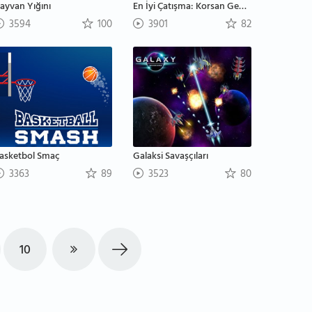
ayvan Yığını
En İyi Çatışma: Korsan Gemisi
3594
100
3901
82
asketbol Smaç
Galaksi Savaşçıları
3363
89
3523
80
10