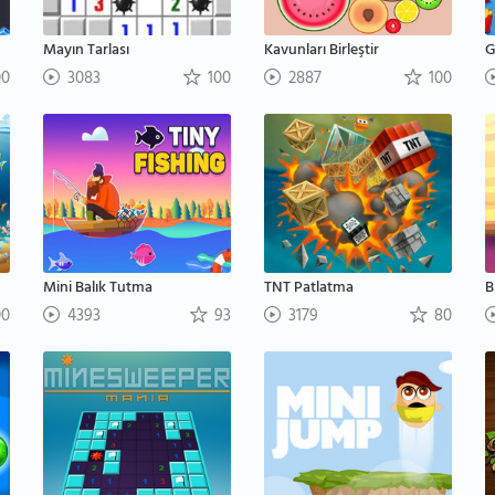
Mayın Tarlası
Kavunları Birleştir
G
00
3083
100
2887
100
Mini Balık Tutma
TNT Patlatma
B
00
4393
93
3179
80