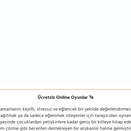
Ücretsiz Online Oyunlar 🦄
manlarını keyifli, stressiz ve eğlenceli bir şekilde değerlendirmesi
 dağıtmak ya da sadece eğlenmek isteyenler için tarayıcıdan oyn
ayesinde çocuklardan yetişkinlere kadar geniş bir kitleye hitap ede
 çözme gibi becerileri destekleyen bir alışkanlık haline gelmiştir