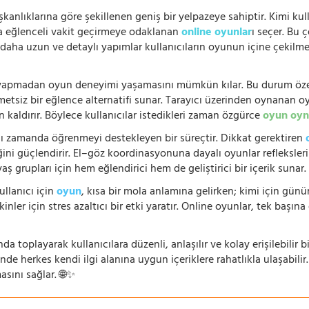
şkanlıklarına göre şekillenen geniş bir yelpazeye sahiptir. Kimi kull
da eğlenceli vakit geçirmeye odaklanan
online oyunlar
ı seçer. Bu 
n, daha uzun ve detaylı yapımlar kullanıcıların oyunun içine çekil
e yapmadan oyun deneyimi yaşamasını mümkün kılar. Bu durum özell
hmetsiz bir eğlence alternatifi sunar. Tarayıcı üzerinden oynanan o
n kaldırır. Böylece kullanıcılar istedikleri zaman özgürce
oyun oyn
nı zamanda öğrenmeyi destekleyen bir süreçtir. Dikkat gerektiren
i güçlendirir. El–göz koordinasyonuna dayalı oyunlar refleksleri hı
 yaş grupları için hem eğlendirici hem de geliştirici bir içerik sunar
ullanıcı için
oyun
, kısa bir mola anlamına gelirken; kimi için gü
nler için stres azaltıcı bir etki yaratır. Online oyunlar, tek başına 
nda toplayarak kullanıcılara düzenli, anlaşılır ve kolay erişilebili
de herkes kendi ilgi alanına uygun içeriklere rahatlıkla ulaşabilir.
asını sağlar. 🌐✨