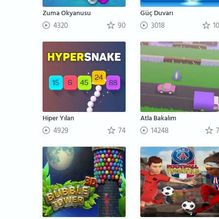
Zuma Okyanusu
Güç Duvarı
4320
90
3018
1
Hiper Yılan
Atla Bakalım
4929
74
14248
7