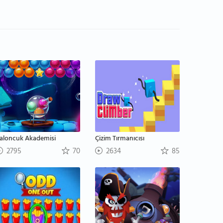
aloncuk Akademisi
Çizim Tırmanıcısı
2795
70
2634
85