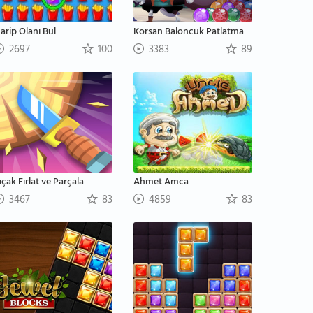
arip Olanı Bul
Korsan Baloncuk Patlatma
2697
100
3383
89
ıçak Fırlat ve Parçala
Ahmet Amca
3467
83
4859
83