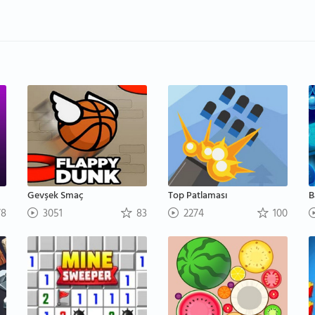
Gevşek Smaç
Top Patlaması
B
8
3051
83
2274
100